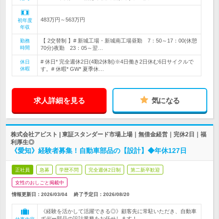
483万円～563万円
初年度
年収
【 2交替制 】# 新城工場・新城南工場昼勤 7：50～17：00(休憩
勤務
時間
70分)夜勤 23：05～翌…
# 休日* 完全週休2日(4勤2休制)※4日働き2日休む6日サイクルで
休日
休暇
す。# 休暇* GW* 夏季休…
求人詳細を見る
気になる
株式会社アビスト | 東証スタンダード市場上場｜無借金経営｜完休2日｜福
利厚生◎
《愛知》経験者募集！自動車部品の【設計】◆年休127日
正社員
急募
学歴不問
完全週休2日制
第二新卒歓迎
女性のおしごと掲載中
情報更新日：2026/03/04
終了予定日：
2026/08/20
《経験を活かして活躍できる◎》顧客先に常駐いただき、自動車
ボデー部品の設計業務をお任せします！