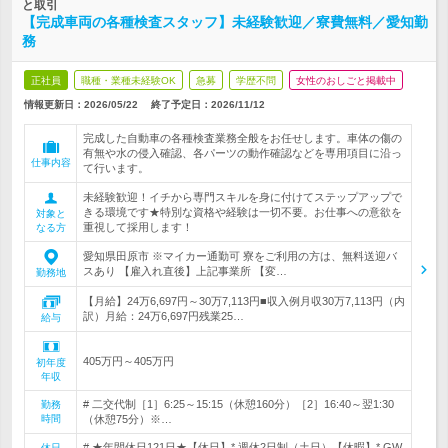
と取引
【完成車両の各種検査スタッフ】未経験歓迎／寮費無料／愛知勤
務
正社員
職種・業種未経験OK
急募
学歴不問
女性のおしごと掲載中
情報更新日：2026/05/22
終了予定日：
2026/11/12
完成した自動車の各種検査業務全般をお任せします。車体の傷の
有無や水の侵入確認、各パーツの動作確認などを専用項目に沿っ
仕事内容
て行います。
未経験歓迎！イチから専門スキルを身に付けてステップアップで
きる環境です★特別な資格や経験は一切不要。お仕事への意欲を
対象と
重視して採用します！
なる方
愛知県田原市 ※マイカー通勤可 寮をご利用の方は、無料送迎バ
スあり 【雇入れ直後】上記事業所 【変…
勤務地
【月給】24万6,697円～30万7,113円■収入例月収30万7,113円（内
訳）月給：24万6,697円残業25…
給与
405万円～405万円
初年度
年収
# 二交代制［1］6:25～15:15（休憩160分）［2］16:40～翌1:30
勤務
時間
（休憩75分）※…
# ★年間休日121日★【休日】* 週休2日制（土日）【休暇】* GW
休日