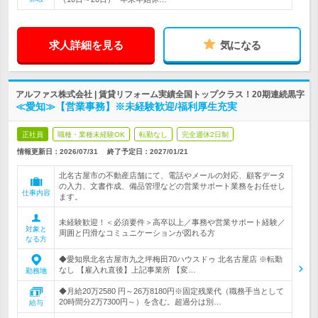
求人詳細を見る
気になる
アルファス株式会社 | 賃貸リフォーム実績全国トップクラス！20期連続黒字
≪愛知≫【営業事務】※未経験歓迎/福利厚生充実
正社員
職種・業種未経験OK
転勤なし
完全週休2日制
情報更新日：2026/07/31
終了予定日：
2027/01/21
北名古屋市の不動産店舗にて、電話やメールの対応、顧客データ
の入力、文書作成、備品管理などの営業サポート業務をお任せし
仕事内容
ます。
未経験歓迎！＜必須要件＞高卒以上／事務や営業サポート経験／
対象と
周囲と円滑なコミュニケーションが図れる方
なる方
◆愛知県北名古屋市九之坪梅田70ハウスドゥ 北名古屋店 ※転勤
なし 【雇入れ直後】上記事業所 【変…
勤務地
◆月給20万2580 円～26万8180円※固定残業代（職務手当として
20時間分2万7300円～）を含む。超過分は別…
給与