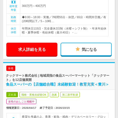
300万円～400万円
初年度
年収
◆9:00～18:00・実働／7時間55分・休憩／65分・時間外労働／有
勤務
時間
(20時間以下／5～10時…
年間休日115日・完全週休2日制（水曜＋シフト制）・年末年始休
休日
休暇
暇・夏季休暇・有給休暇（最大40日）・…
求人詳細を見る
気になる
新着
クックマート株式会社 | 地域屈指の食品スーパーマーケット「クックマー
ト」を12店舗展開
食品スーパーの【店舗総合職】未経験歓迎！教育充実＜豊川＞
正社員
職種・業種未経験OK
急募
第二新卒歓迎
女性のおしごと掲載中
情報更新日：2026/04/17
終了予定日：
2026/10/15
希望を考慮の上、青果・鮮魚・精肉・デリカベーカリー・グロッ