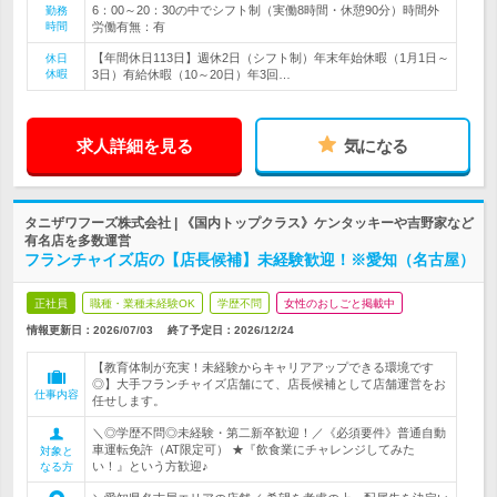
6：00～20：30の中でシフト制（実働8時間・休憩90分）時間外
勤務
時間
労働有無：有
【年間休日113日】週休2日（シフト制）年末年始休暇（1月1日～
休日
休暇
3日）有給休暇（10～20日）年3回…
求人詳細を見る
気になる
タニザワフーズ株式会社 | 《国内トップクラス》ケンタッキーや吉野家など
有名店を多数運営
フランチャイズ店の【店長候補】未経験歓迎！※愛知（名古屋）
正社員
職種・業種未経験OK
学歴不問
女性のおしごと掲載中
情報更新日：2026/07/03
終了予定日：
2026/12/24
【教育体制が充実！未経験からキャリアアップできる環境です
◎】大手フランチャイズ店舗にて、店長候補として店舗運営をお
仕事内容
任せします。
＼◎学歴不問◎未経験・第二新卒歓迎！／《必須要件》普通自動
車運転免許（AT限定可） ★『飲食業にチャレンジしてみた
対象と
い！』という方歓迎♪
なる方