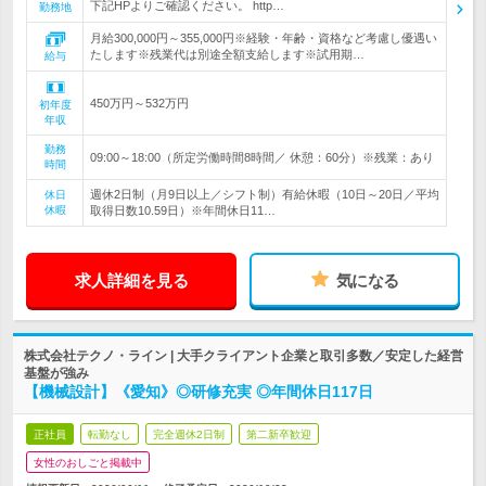
下記HPよりご確認ください。 http…
勤務地
月給300,000円～355,000円※経験・年齢・資格など考慮し優遇い
たします※残業代は別途全額支給します※試用期…
給与
450万円～532万円
初年度
年収
勤務
09:00～18:00（所定労働時間8時間／ 休憩：60分）※残業：あり
時間
週休2日制（月9日以上／シフト制）有給休暇（10日～20日／平均
休日
休暇
取得日数10.59日）※年間休日11…
求人詳細を見る
気になる
株式会社テクノ・ライン | 大手クライアント企業と取引多数／安定した経営
基盤が強み
【機械設計】《愛知》◎研修充実 ◎年間休日117日
正社員
転勤なし
完全週休2日制
第二新卒歓迎
女性のおしごと掲載中