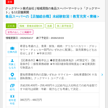
新着
クックマート株式会社 | 地域屈指の食品スーパーマーケット「クックマー
ト」を12店舗展開
食品スーパーの【店舗総合職】未経験歓迎！教育充実＜豊橋＞
正社員
職種・業種未経験OK
急募
第二新卒歓迎
女性のおしごと掲載中
情報更新日：2026/04/17
終了予定日：
2026/10/15
希望を考慮の上、青果・鮮魚・精肉・デリカベーカリー・グロッ
サリー・チェッカー部門のいずれかに配属し、販売業務などをお
仕事内容
任せします！ ★年休113日
【応募条件】◆高卒以上 ◆要普通自動車免許（AT限定可）【歓
迎条件】◇接客業務経験 ★年3回3連休取得制度あり★従業員割
対象と
引制度あり
なる方
愛知県豊橋市内の店舗いずれか ※マイカー・自転車通勤OK ※当
面転勤無し クックマート ユーアイ店…
勤務地
月給208,400円～258,400円※上記給与は入社時点での給与金額で
す※給与は経験・年齢・能力などを考慮して決定…
給与
380万円～480万円
初年度
年収