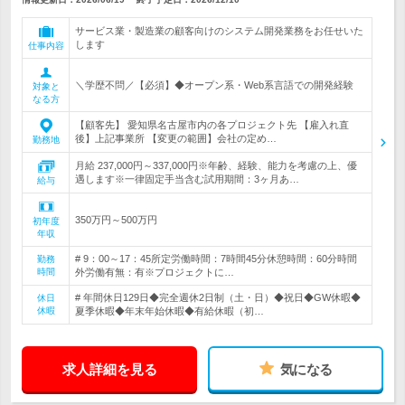
サービス業・製造業の顧客向けのシステム開発業務をお任せいた
します
仕事内容
＼学歴不問／【必須】◆オープン系・Web系言語での開発経験
対象と
なる方
【顧客先】 愛知県名古屋市内の各プロジェクト先 【雇入れ直
後】上記事業所 【変更の範囲】会社の定め…
勤務地
月給 237,000円～337,000円※年齢、経験、能力を考慮の上、優
遇します※一律固定手当含む試用期間：3ヶ月あ…
給与
350万円～500万円
初年度
年収
# 9：00～17：45所定労働時間：7時間45分休憩時間：60分時間
勤務
時間
外労働有無：有※プロジェクトに…
# 年間休日129日◆完全週休2日制（土・日）◆祝日◆GW休暇◆
休日
休暇
夏季休暇◆年末年始休暇◆有給休暇（初…
求人詳細を見る
気になる