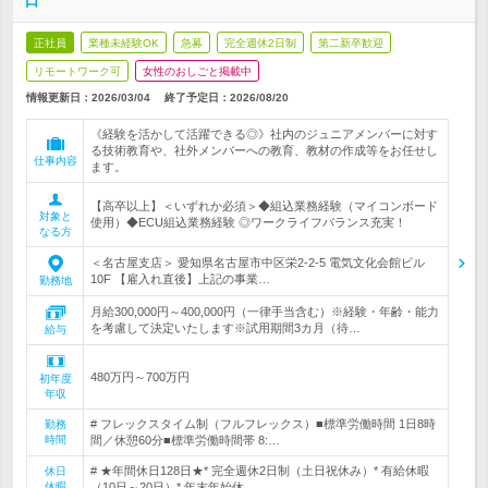
日
正社員
業種未経験OK
急募
完全週休2日制
第二新卒歓迎
リモートワーク可
女性のおしごと掲載中
情報更新日：2026/03/04
終了予定日：
2026/08/20
《経験を活かして活躍できる◎》社内のジュニアメンバーに対す
る技術教育や、社外メンバーへの教育、教材の作成等をお任せし
仕事内容
ます。
【高卒以上】＜いずれか必須＞◆組込業務経験（マイコンボード
対象と
使用）◆ECU組込業務経験 ◎ワークライフバランス充実！
なる方
＜名古屋支店＞ 愛知県名古屋市中区栄2-2-5 電気文化会館ビル
10F 【雇入れ直後】上記の事業…
勤務地
月給300,000円～400,000円（一律手当含む）※経験・年齢・能力
を考慮して決定いたします※試用期間3カ月（待…
給与
480万円～700万円
初年度
年収
# フレックスタイム制（フルフレックス）■標準労働時間 1日8時
勤務
時間
間／休憩60分■標準労働時間帯 8:…
# ★年間休日128日★* 完全週休2日制（土日祝休み）* 有給休暇
休日
休暇
（10日～20日）* 年末年始休…