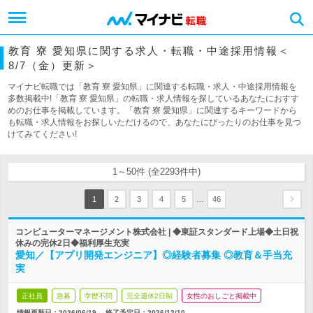
教育 寮 愛知県に関する求人・転職・中途採用情報＜
8/7（金）更新＞
マイナビ転職では「教育 寮 愛知県」に関連する転職・求人・中途採用情報を
多数掲載中!「教育 寮 愛知県」の転職・求人情報を探しているあなたにおすす
めのお仕事を掲載しています。「教育 寮 愛知県」に関連するキーワードから
も転職・求人情報をお探しいただけるので、あなたにぴったりのお仕事を見つ
けてみてください!
1～50件 (全2293件中)
…
1
2
3
4
5
46
コンピューターマネージメント株式会社 | ◆東証スタンダード上場◆土日祝
休みの完休2日◆福利厚生充実
愛知／【アプリ開発エンジニア】◎経験者募集 ◎教育＆手当充
実
正社員
急募
学歴不問
完全週休2日制
女性のおしごと掲載中
情報更新日：2026/06/19
終了予定日：
2026/12/10