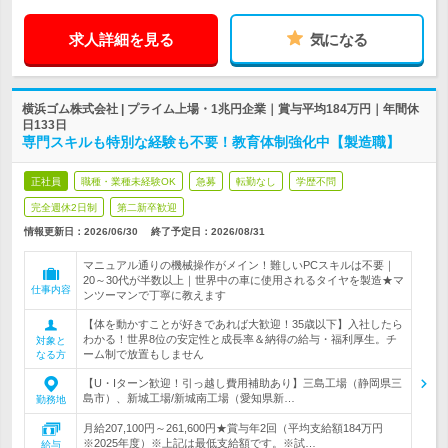
求人詳細を見る
気になる
横浜ゴム株式会社 | プライム上場・1兆円企業｜賞与平均184万円｜年間休
日133日
専門スキルも特別な経験も不要！教育体制強化中【製造職】
正社員
職種・業種未経験OK
急募
転勤なし
学歴不問
完全週休2日制
第二新卒歓迎
情報更新日：2026/06/30
終了予定日：
2026/08/31
マニュアル通りの機械操作がメイン！難しいPCスキルは不要｜
20～30代が半数以上｜世界中の車に使用されるタイヤを製造★マ
仕事内容
ンツーマンで丁寧に教えます
【体を動かすことが好きであれば大歓迎！35歳以下】入社したら
わかる！世界8位の安定性と成長率＆納得の給与・福利厚生。チ
対象と
ーム制で放置もしません
なる方
【U・Iターン歓迎！引っ越し費用補助あり】三島工場（静岡県三
島市）、新城工場/新城南工場（愛知県新…
勤務地
月給207,100円～261,600円★賞与年2回（平均支給額184万円
※2025年度）※上記は最低支給額です。※試…
給与