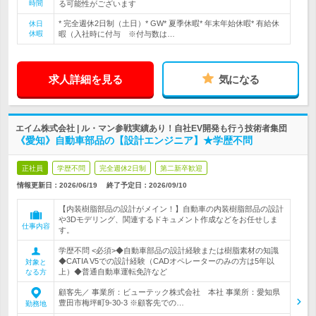
時間
る可能性がございます
* 完全週休2日制（土日）* GW* 夏季休暇* 年末年始休暇* 有給休
休日
休暇
暇（入社時に付与 ※付与数は…
求人詳細を見る
気になる
エイム株式会社 | ル・マン参戦実績あり！自社EV開発も行う技術者集団
《愛知》自動車部品の【設計エンジニア】★学歴不問
正社員
学歴不問
完全週休2日制
第二新卒歓迎
情報更新日：2026/06/19
終了予定日：
2026/09/10
【内装樹脂部品の設計がメイン！】自動車の内装樹脂部品の設計
や3Dモデリング、関連するドキュメント作成などをお任せしま
仕事内容
す。
学歴不問 <必須>◆自動車部品の設計経験または樹脂素材の知識
◆CATIA V5での設計経験（CADオペレーターのみの方は5年以
対象と
上）◆普通自動車運転免許など
なる方
顧客先／ 事業所：ビューテック株式会社 本社 事業所：愛知県
豊田市梅坪町9-30-3 ※顧客先での…
勤務地