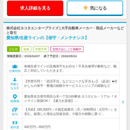
求人詳細を見る
気になる
株式会社ヨコタエンタープライズ | 大手自動車メーカー・部品メーカーなど
と取引
愛知県/生産ラインの【保守・メンテナンス】
正社員
急募
学歴不問
女性のおしごと掲載中
情報更新日：2026/04/07
終了予定日：
2026/09/24
各種生産ラインの設備保守をお任せ！不具合修理や解析など、幅
広く対応していただきます。
仕事内容
【学歴不問！「恋活手当」などユニークな手当も♪】《必須》■何
対象と
かしらの保守・整備の経験やサービスエンジニアの経験など
なる方
愛知県名古屋市西区山木一丁目165番地 ヨコタビル・リアル ＊オ
ンライン面接OK！ 【雇入れ直後】…
勤務地
【月給】285,000円～※固定残業代（月／30時間分：6万円～）を
含む。超過した場合は別途支給。※能力や経験に基づ…
給与
400万円～800万円
初年度