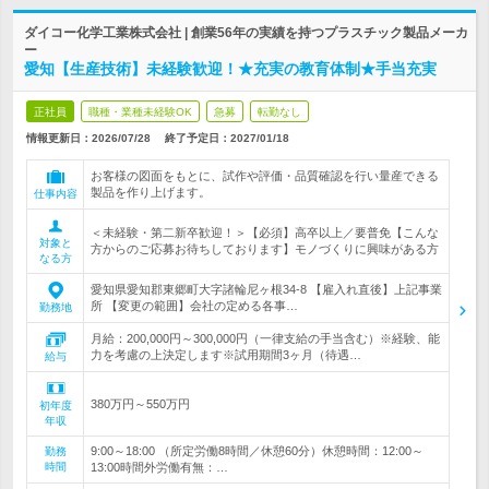
ダイコー化学工業株式会社 | 創業56年の実績を持つプラスチック製品メーカ
ー
愛知【生産技術】未経験歓迎！★充実の教育体制★手当充実
正社員
職種・業種未経験OK
急募
転勤なし
情報更新日：2026/07/28
終了予定日：
2027/01/18
お客様の図面をもとに、試作や評価・品質確認を行い量産できる
製品を作り上げます。
仕事内容
＜未経験・第二新卒歓迎！＞【必須】高卒以上／要普免【こんな
対象と
方からのご応募お待ちしております】モノづくりに興味がある方
なる方
愛知県愛知郡東郷町大字諸輪尼ヶ根34-8 【雇入れ直後】上記事業
所 【変更の範囲】会社の定める各事…
勤務地
月給：200,000円～300,000円（一律支給の手当含む）※経験、能
力を考慮の上決定します※試用期間3ヶ月（待遇…
給与
380万円～550万円
初年度
年収
9:00～18:00 （所定労働8時間／休憩60分）休憩時間：12:00～
勤務
時間
13:00時間外労働有無：…