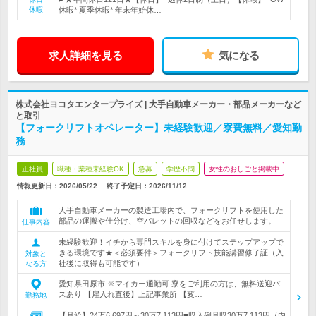
休暇
休暇* 夏季休暇* 年末年始休…
求人詳細を見る
気になる
株式会社ヨコタエンタープライズ | 大手自動車メーカー・部品メーカーなど
と取引
【フォークリフトオペレーター】未経験歓迎／寮費無料／愛知勤
務
正社員
職種・業種未経験OK
急募
学歴不問
女性のおしごと掲載中
情報更新日：2026/05/22
終了予定日：
2026/11/12
大手自動車メーカーの製造工場内で、フォークリフトを使用した
部品の運搬や仕分け、空パレットの回収などをお任せします。
仕事内容
未経験歓迎！イチから専門スキルを身に付けてステップアップで
きる環境です★＜必須要件＞フォークリフト技能講習修了証（入
対象と
社後に取得も可能です）
なる方
愛知県田原市 ※マイカー通勤可 寮をご利用の方は、無料送迎バ
スあり 【雇入れ直後】上記事業所 【変…
勤務地
【月給】24万6,697円～30万7,113円■収入例月収30万7,113円（内