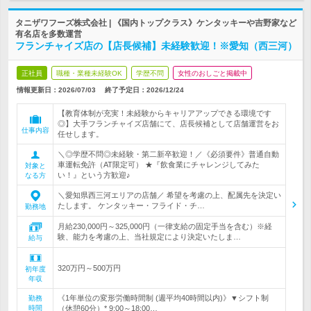
タニザワフーズ株式会社 | 《国内トップクラス》ケンタッキーや吉野家など
有名店を多数運営
フランチャイズ店の【店長候補】未経験歓迎！※愛知（西三河）
正社員
職種・業種未経験OK
学歴不問
女性のおしごと掲載中
情報更新日：2026/07/03
終了予定日：
2026/12/24
【教育体制が充実！未経験からキャリアアップできる環境です
◎】大手フランチャイズ店舗にて、店長候補として店舗運営をお
仕事内容
任せします。
＼◎学歴不問◎未経験・第二新卒歓迎！／《必須要件》普通自動
車運転免許（AT限定可） ★『飲食業にチャレンジしてみた
対象と
い！』という方歓迎♪
なる方
＼愛知県西三河エリアの店舗／ 希望を考慮の上、配属先を決定い
たします。 ケンタッキー・フライド・チ…
勤務地
月給230,000円～325,000円（一律支給の固定手当を含む）※経
験、能力を考慮の上、当社規定により決定いたしま…
給与
320万円～500万円
初年度
年収
《1年単位の変形労働時間制 (週平均40時間以内)》▼シフト制
勤務
時間
（休憩60分）* 9:00～18:00…