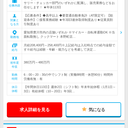
サリー・チェッカー部門のいずれかに配属し、販売業務などをお
仕事内容
任せします！ ★年休113日
【応募条件】◆高卒以上 ◆要普通自動車免許（AT限定可）【歓
迎条件】◇接客業務経験 ★年3回3連休取得制度あり★従業員割
対象と
引制度あり
なる方
愛知県豊川市内の店舗いずれか ※マイカー・自転車通勤OK ※当
面転勤無し クックマート 本野町店…
勤務地
月給208,400円～258,400円※上記給与は入社時点での給与金額で
す※給与は経験・年齢・能力などを考慮して決定…
給与
380万円～480万円
初年度
年収
6：00～20：30の中でシフト制（実働8時間・休憩90分）時間外
勤務
時間
労働有無：有
【年間休日113日】週休2日（シフト制）年末年始休暇（1月1日～
休日
休暇
3日）有給休暇（10～20日）年3回…
求人詳細を見る
気になる