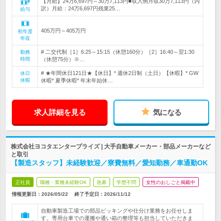
【月給】24万6,697円～30万7,113円■収入例月収30万7,113円（内
訳）月給：24万6,697円残業25…
給与
405万円～405万円
初年度
年収
# 二交代制［1］6:25～15:15（休憩160分）［2］16:40～翌1:30
勤務
時間
（休憩75分）※…
# ★年間休日121日★【休日】* 週休2日制（土日）【休暇】* GW
休日
休暇
休暇* 夏季休暇* 年末年始休…
求人詳細を見る
気になる
株式会社ヨコタエンタープライズ | 大手自動車メーカー・部品メーカーなど
と取引
【製造スタッフ】未経験歓迎／寮費無料／愛知勤務／車通勤OK
正社員
職種・業種未経験OK
急募
学歴不問
女性のおしごと掲載中
情報更新日：2026/05/22
終了予定日：
2026/11/12
自動車製造工場での部品ピッキングや仕分け業務をお任せしま
す。専用台車での運搬や通い箱の整理等も担当していただきま