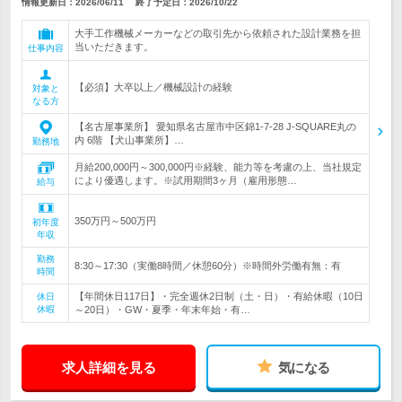
情報更新日：2026/06/11
終了予定日：
2026/10/22
大手工作機械メーカーなどの取引先から依頼された設計業務を担
当いただきます。
仕事内容
【必須】大卒以上／機械設計の経験
対象と
なる方
【名古屋事業所】 愛知県名古屋市中区錦1-7-28 J-SQUARE丸の
内 6階 【犬山事業所】…
勤務地
月給200,000円～300,000円※経験、能力等を考慮の上、当社規定
により優遇します。※試用期間3ヶ月（雇用形態…
給与
350万円～500万円
初年度
年収
勤務
8:30～17:30（実働8時間／休憩60分）※時間外労働有無：有
時間
【年間休日117日】・完全週休2日制（土・日）・有給休暇（10日
休日
休暇
～20日）・GW・夏季・年末年始・有…
求人詳細を見る
気になる