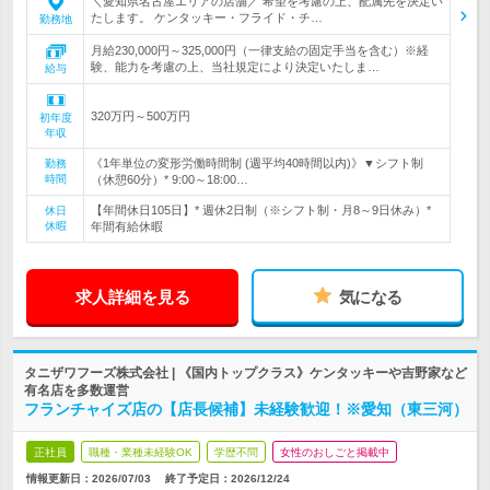
＼愛知県名古屋エリアの店舗／ 希望を考慮の上、配属先を決定い
たします。 ケンタッキー・フライド・チ…
勤務地
月給230,000円～325,000円（一律支給の固定手当を含む）※経
験、能力を考慮の上、当社規定により決定いたしま…
給与
320万円～500万円
初年度
年収
《1年単位の変形労働時間制 (週平均40時間以内)》▼シフト制
勤務
時間
（休憩60分）* 9:00～18:00…
【年間休日105日】* 週休2日制（※シフト制・月8～9日休み）*
休日
休暇
年間有給休暇
求人詳細を見る
気になる
タニザワフーズ株式会社 | 《国内トップクラス》ケンタッキーや吉野家など
有名店を多数運営
フランチャイズ店の【店長候補】未経験歓迎！※愛知（東三河）
正社員
職種・業種未経験OK
学歴不問
女性のおしごと掲載中
情報更新日：2026/07/03
終了予定日：
2026/12/24