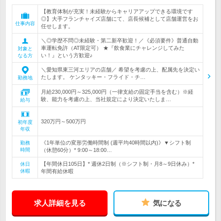
【教育体制が充実！未経験からキャリアアップできる環境です
◎】大手フランチャイズ店舗にて、店長候補として店舗運営をお
仕事内容
任せします。
＼◎学歴不問◎未経験・第二新卒歓迎！／《必須要件》普通自動
車運転免許（AT限定可） ★『飲食業にチャレンジしてみた
対象と
い！』という方歓迎♪
なる方
＼愛知県東三河エリアの店舗／ 希望を考慮の上、配属先を決定い
たします。 ケンタッキー・フライド・チ…
勤務地
月給230,000円～325,000円（一律支給の固定手当を含む）※経
験、能力を考慮の上、当社規定により決定いたしま…
給与
320万円～500万円
初年度
年収
《1年単位の変形労働時間制 (週平均40時間以内)》▼シフト制
勤務
時間
（休憩60分）* 9:00～18:00…
【年間休日105日】* 週休2日制（※シフト制・月8～9日休み）*
休日
休暇
年間有給休暇
求人詳細を見る
気になる