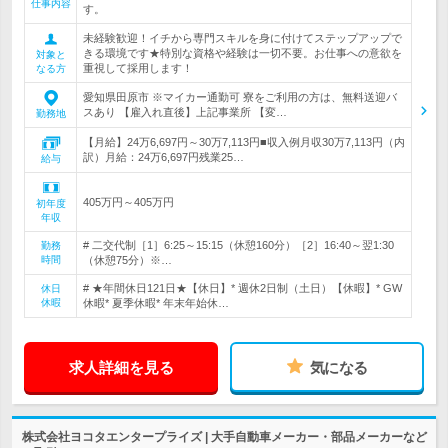
仕事内容
す。
未経験歓迎！イチから専門スキルを身に付けてステップアップで
きる環境です★特別な資格や経験は一切不要。お仕事への意欲を
対象と
重視して採用します！
なる方
愛知県田原市 ※マイカー通勤可 寮をご利用の方は、無料送迎バ
スあり 【雇入れ直後】上記事業所 【変…
勤務地
【月給】24万6,697円～30万7,113円■収入例月収30万7,113円（内
訳）月給：24万6,697円残業25…
給与
405万円～405万円
初年度
年収
# 二交代制［1］6:25～15:15（休憩160分）［2］16:40～翌1:30
勤務
時間
（休憩75分）※…
# ★年間休日121日★【休日】* 週休2日制（土日）【休暇】* GW
休日
休暇
休暇* 夏季休暇* 年末年始休…
求人詳細を見る
気になる
株式会社ヨコタエンタープライズ | 大手自動車メーカー・部品メーカーなど