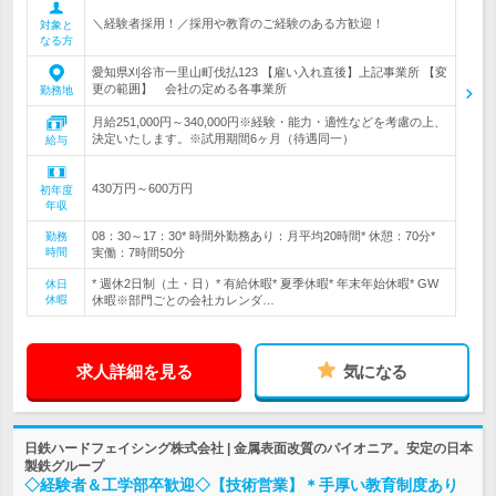
＼経験者採用！／採用や教育のご経験のある方歓迎！
対象と
なる方
愛知県刈谷市一里山町伐払123 【雇い入れ直後】上記事業所 【変
更の範囲】 会社の定める各事業所
勤務地
月給251,000円～340,000円※経験・能力・適性などを考慮の上、
決定いたします。※試用期間6ヶ月（待遇同一）
給与
430万円～600万円
初年度
年収
08：30～17：30* 時間外勤務あり：月平均20時間* 休憩：70分*
勤務
時間
実働：7時間50分
* 週休2日制（土・日）* 有給休暇* 夏季休暇* 年末年始休暇* GW
休日
休暇
休暇※部門ごとの会社カレンダ…
求人詳細を見る
気になる
日鉄ハードフェイシング株式会社 | 金属表面改質のパイオニア。安定の日本
製鉄グループ
◇経験者＆工学部卒歓迎◇【技術営業】＊手厚い教育制度あり