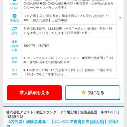
CADの経験◆3D-CADの経験◆講師・教育業務への興味がある方
対象と
◎ワークライフバランス充実！
なる方
＜名古屋支店＞ 愛知県名古屋市中区栄2-2-5 電気文化会館ビル
10F 【雇入れ直後】上記の事業…
勤務地
月給 253,500円～318,500円（一律手当含む）※経験・年齢・能
力を考慮して決定いたします※試用期間3カ月（…
給与
390万円～480万円
初年度
年収
# フレックスタイム制（フルフレックス）■標準労働時間 1日8時
勤務
時間
間／休憩60分■標準労働時間帯 8:…
# ★年間休日128日★* 完全週休2日制（土日祝休み）* 有給休暇
休日
休暇
（10日～20日）* 年末年始休…
求人詳細を見る
気になる
株式会社アビスト | 東証スタンダード市場上場｜無借金経営｜年休128日｜
福利厚生◎
《名古屋》経験者募集！【エンジニア教育担当(組込系)】完休2