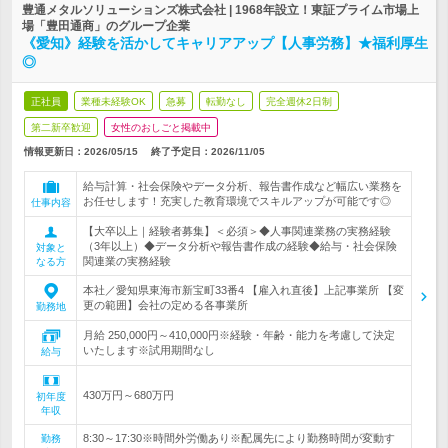
豊通メタルソリューションズ株式会社 | 1968年設立！東証プライム市場上
場「豊田通商」のグループ企業
《愛知》経験を活かしてキャリアアップ【人事労務】★福利厚生
◎
正社員
業種未経験OK
急募
転勤なし
完全週休2日制
第二新卒歓迎
女性のおしごと掲載中
情報更新日：2026/05/15
終了予定日：
2026/11/05
給与計算・社会保険やデータ分析、報告書作成など幅広い業務を
お任せします！充実した教育環境でスキルアップが可能です◎
仕事内容
【大卒以上｜経験者募集】＜必須＞◆人事関連業務の実務経験
（3年以上）◆データ分析や報告書作成の経験◆給与・社会保険
対象と
関連業の実務経験
なる方
本社／愛知県東海市新宝町33番4 【雇入れ直後】上記事業所 【変
更の範囲】会社の定める各事業所
勤務地
月給 250,000円～410,000円※経験・年齢・能力を考慮して決定
いたします※試用期間なし
給与
430万円～680万円
初年度
年収
8:30～17:30※時間外労働あり※配属先により勤務時間が変動す
勤務