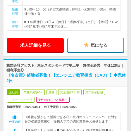
年収
9：00～18：00（所定労働時間：8時間、休憩時間：60分）時間
勤務
時間
外労働：有
# ★年間休日121日★【休日】* 週休2日制（土日）【休暇】* GW
休日
休暇
休暇* 夏季休暇* 年末年始休…
求人詳細を見る
気になる
株式会社アビスト | 東証スタンダード市場上場｜無借金経営｜年休128日｜
福利厚生◎
《名古屋》経験者募集！【エンジニア教育担当（CAD）】◆完休
2日
正社員
業種未経験OK
急募
完全週休2日制
第二新卒歓迎
リモートワーク可
女性のおしごと掲載中
情報更新日：2026/03/04
終了予定日：
2026/08/20
《経験を活かして活躍できる◎》社内のジュニアメンバーに対す
るCAD講師業務や、提携大学での講師業務をお任せします！
仕事内容
【高卒以上】＜必須＞◆CATIA V5を使った設計業務経験◆2D-