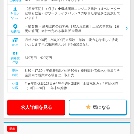
仕事内容
【学歴不問】＜必須＞◆機械関連エンジニア経験（オペレーター
経験も歓迎）◎ワークライフバランスの取れた環境をご用意して
対象と
います！
なる方
＜顧客先＞ 愛知県内の顧客先 【雇入れ直後】上記の事業所 【変
更の範囲】会社の定める事業所 ※勤務…
勤務地
月給 240,000円～300,000円※経験・年齢・能力を考慮して決定
いたします※試用期間3カ月（待遇変更なし）
給与
370万円～420万円
初年度
年収
8:30～17:30（実働8時間／休憩60分）※時間外労働あり※取引先
勤務
時間
企業内で就業する場合は、取引先…
# ★年間休日127日★* 完全週休2日制（土日祝休み）* 有給休暇
休日
休暇
（10日～20日）* 年末年始休…
求人詳細を見る
気になる
新着