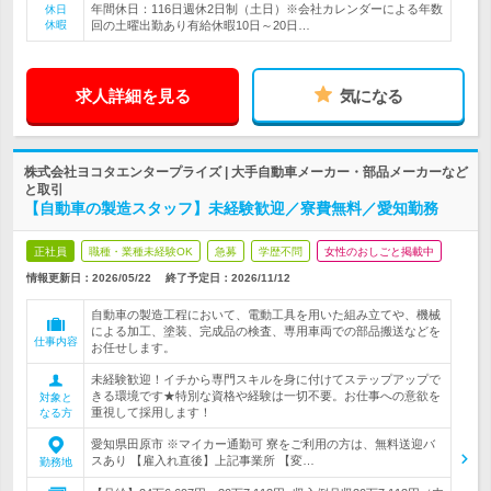
年間休日：116日週休2日制（土日）※会社カレンダーによる年数
休日
休暇
回の土曜出勤あり有給休暇10日～20日…
求人詳細を見る
気になる
株式会社ヨコタエンタープライズ | 大手自動車メーカー・部品メーカーなど
と取引
【自動車の製造スタッフ】未経験歓迎／寮費無料／愛知勤務
正社員
職種・業種未経験OK
急募
学歴不問
女性のおしごと掲載中
情報更新日：2026/05/22
終了予定日：
2026/11/12
自動車の製造工程において、電動工具を用いた組み立てや、機械
による加工、塗装、完成品の検査、専用車両での部品搬送などを
仕事内容
お任せします。
未経験歓迎！イチから専門スキルを身に付けてステップアップで
きる環境です★特別な資格や経験は一切不要。お仕事への意欲を
対象と
重視して採用します！
なる方
愛知県田原市 ※マイカー通勤可 寮をご利用の方は、無料送迎バ
スあり 【雇入れ直後】上記事業所 【変…
勤務地