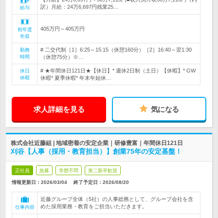
訳）月給：24万6,697円残業25…
給与
405万円～405万円
初年度
年収
# 二交代制［1］6:25～15:15（休憩160分）［2］16:40～翌1:30
勤務
時間
（休憩75分）※…
# ★年間休日121日★【休日】* 週休2日制（土日）【休暇】* GW
休日
休暇
休暇* 夏季休暇* 年末年始休…
求人詳細を見る
気になる
株式会社近藤組 | 地域密着の安定企業｜研修豊富｜年間休日121日
刈谷【人事（採用・教育担当）】創業75年の安定基盤！
正社員
急募
学歴不問
第二新卒歓迎
情報更新日：2026/03/04
終了予定日：
2026/08/20
近藤グループ全体（5社）の人事総務として、グループ会社を含
めた採用業務・教育をご担当いただきます。
仕事内容