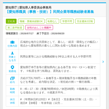
愛知県庁 | 愛知県人事委員会事務局
【愛知県職員（事務・技術）】民間企業等職務経験者募集
正社員
職種・業種未経験OK
転勤なし
学歴不問
完全週休2日制
第二新卒歓迎
女性のおしごと掲載中
情報更新日：2026/07/17
終了予定日：
2026/08/20
広域的な地方公共団体として、暮らし・経済・環境などの幅広い
視点から愛知県民の暮らしに関わる様々な取組を進めます。
仕事内容
民間企業等における職務経験を3年以上有する人※学歴不問
対象と
なる方
愛知県庁本庁舎等の愛知県内にある各庁舎 ※U・Iターン歓迎で
す。 ※転居を伴う転勤は、原則ありませ…
勤務地
月給27万6,700円～＋各種手当＋期末勤勉手当※職務経験の年数
などを考慮し、給与額を決定。＜初任給の例＞一般行政職…
給与
8：45～17：30（実働7時間45分／休憩1時間）※勤務先により異
勤務
時間
なる場合があります。※残業月平均…
# 《年間休日約120日》# 【休日】・完全週休2日制（土・日）・
休日
休暇
祝日# 【休暇】・年末年始（12月…