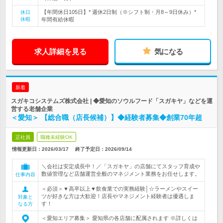
【年間休日105日】* 週休2日制（※シフト制・月8～9日休み）*
休日
休暇
年間有給休暇
求人詳細を見る
気になる
新着
スガキコシステムズ株式会社 | ◆愛知のソウルフード「スガキヤ」などを運
営する老舗企業
＜愛知＞ 【総合職（店長候補）】◆経験者募集◆創業70年超
正社員
職種未経験OK
情報更新日：2026/03/17
終了予定日：
2026/09/14
＼会社は安定成長中！／「スガキヤ」の店舗にてスタッフ育成や
数値管理など店舗運営全般のマネジメント業務をお任せします。
仕事内容
＜必須＞▼高卒以上▼飲食業での実務経験│☆ラーメンやスイー
ツが好きな方は大歓迎！店長やマネジメント経験者は優遇しま
対象と
す！
なる方
＜愛知エリア募集＞ 愛知県の各店舗に配属されます ※詳しくは