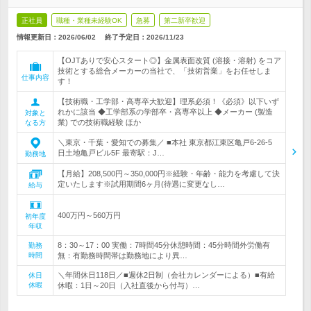
正社員
職種・業種未経験OK
急募
第二新卒歓迎
情報更新日：2026/06/02
終了予定日：
2026/11/23
【OJTありで安心スタート◎】金属表面改質 (溶接・溶射) をコア
技術とする総合メーカーの当社で、「技術営業」をお任せしま
仕事内容
す！
【技術職・工学部・高専卒大歓迎】理系必須！《必須》以下いず
れかに該当 ◆工学部系の学部卒・高専卒以上 ◆メーカー (製造
対象と
業) での技術職経験 ほか
なる方
＼東京・千葉・愛知での募集／ ■本社 東京都江東区亀戸6-26-5
日土地亀戸ビル5F 最寄駅：J…
勤務地
【月給】208,500円～350,000円※経験・年齢・能力を考慮して決
定いたします※試用期間6ヶ月(待遇に変更なし…
給与
400万円～560万円
初年度
年収
8：30～17：00 実働：7時間45分休憩時間：45分時間外労働有
勤務
時間
無：有勤務時間帯は勤務地により異…
＼年間休日118日／■週休2日制（会社カレンダーによる）■有給
休日
休暇
休暇：1日～20日（入社直後から付与）…