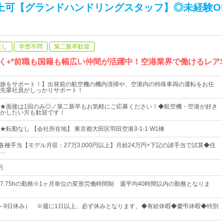
以上可【グランドハンドリングスタッフ】◎未経験O
なし
学歴不問
第二新卒歓迎
いく+*前職も国籍も幅広い仲間が活躍中！空港業界で働けるレア
旅をサポート！】出発前の航空機の機内清掃や、空港内の特殊車両の運転をお任
先輩社員がしっかりサポート！
★面接は1回のみ◎／第二新卒もお気軽にご応募ください！◆航空機・空港が好き
かしたい方も歓迎です！
★転勤なし 【会社所在地】 東京都大田区羽田空港3-1-1 W1棟
各種手当【モデル月収：27万3,000円以上】月給24万円+下記の諸手当で試算◆住
…
円
7.75hの勤務※1ヶ月単位の変形労働時間制 週平均40時間以内の勤務となりま
～9日休み） ※週に1日以上、必ず休みとなります。◆有給休暇◆慶弔休暇◆特別