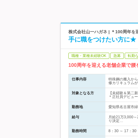
株式会社山一ハガネ | ＊100周
手に職をつけたい方に★
職種・業種未経験OK
急募
転勤
100周年を迎える老舗企業で
仕事内容
特殊鋼の搬入から
修カリキュラムが
対象となる方
【未経験＆第二新
＊正社員デビュー
勤務地
愛知県名古屋市緑
給与
月給21万3,00
り決定…
勤務時間
8：30 ～ 1