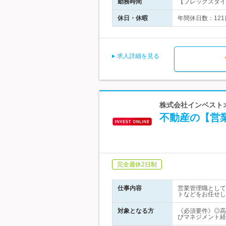
勤務時間
【フレックスタイム
休日・休暇
年間休日数：121
求人詳細を見る
株式会社インベスト
不動産の【営
完全週休2日制
仕事内容
営業管理職として
トなどをお任せし
対象となる方
《必須要件》◎高
びマネジメント経