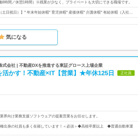
30（実働8時間／休憩1時間）※残業が少なく、プライベートも大切にできる職場です。
土日祝日）】* 年末年始休暇* 育児休暇* 産後休暇* 介護休暇* 有給休暇（入社…
気になる
式会社 | 不動産DXを推進する東証グロース上場企業
活かす！不動産×IT【営業】★年休125日
正社員
業界向け業務支援ソフトウェアの提案営業をお任せします。
種出身の社員も多く在籍しています！＜必須＞◆高校卒業以上 ◆普通自動車運