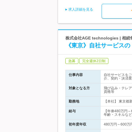
求人詳細を見る
株式会社AGE technologies
《東京》自社サービスの
急募
完全週休2日制
仕事内容
自社サービスをご
介、契約・決済業
対象となる方
飛び込み・テレア
資格等
勤務地
【本社】 東京都新
給与
【年俸480万円
年齢・スキルなど
初年度年収
480万円～600万