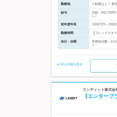
勤務地
☆転勤なし！ 東京
給与
月給：602,7
し）
初年度年収
1200万円～200
勤務時間
【フレックスタイム
休日・休暇
年間休日数：121
し…
求人詳細を見る
ランディット株式会社
【エンタープラ