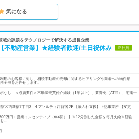
気になる
 | 相続領域の課題をテクノロジーで解決する成長企業
【不動産営業】★経験者歓迎/土日祝休み
正社員
利用のお客様に対し、相続不動産の売却に関するヒアリングや業者への物件紹
務全般をお任せします。
ポなし！＜必須要件＞不動産売買仲介経験（1年以上）、要普免（AT可）、宅建士
宿区西新宿7丁目3－4 アソルティ西新宿 2F 【雇入れ直後】上記事業所 【変更…
～600万円＋営業インセンティブ（年4回） 】※12分割した金額を毎月支給※経験・
を…
円