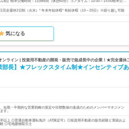
制】標準労働時間：1日8時間（休憩60分）コアタイム：10:00～15:00標準労…
日完全週休2日制（火水）* 年末年始休暇* 有給休暇（10～20日）※繰り越し可能
気になる
オンライン | 投資用不動産の開発・販売で急成長中の企業！★完全週休
業部長】★フレックスタイム制★インセンティブあ
、短期・中期的な営業戦略の策定や目標数値の達成のためのメンバーマネジメン
ます。
卒以上 ◎普通自動車運転免許（AT限定可）◎投資用不動産の販売経験と実績およ
験 ◎宅地建物取引士