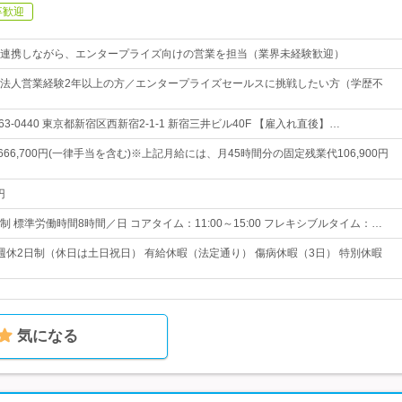
卒歓迎
連携しながら、エンタープライズ向けの営業を担当（業界未経験歓迎）
法人営業経験2年以上の方／エンタープライズセールスに挑戦したい方（学歴不
3-0440 東京都新宿区西新宿2-1-1 新宿三井ビル40F 【雇入れ直後】…
～666,700円(一律手当を含む)※上記月給には、月45時間分の固定残業代106,900円
円
 標準労働時間8時間／日 コアタイム：11:00～15:00 フレキシブルタイム：…
日週休2日制（休日は土日祝日） 有給休暇（法定通り） 傷病休暇（3日） 特別休暇
気になる