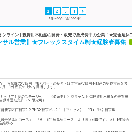
1
2
3
4
1件〜50件（全169件中）
オンライン | 投資用不動産の開発・販売で急成長中の企業！★完全週休
ンサル営業】★フレックスタイム制★経験者募集
て、首都圏の投資用一棟アパートの紹介・販売営業投資用不動産の提案営業をお
ヶ月に1件程度の成約を目指します。
キャリアを次のステージへ！】《必須要件》◎高卒以上 ◎投資用不動産の売買経
通自動車運転免許（AT限定可）
都新宿区西新宿3-2-7KDX新宿ビル2Ｆ 【アクセス】 ・JR 山手線 新宿駅…
：歩合給厚めコース」、「B：固定給厚めコース」より選択可能です。入社1年経過
合給厚め…