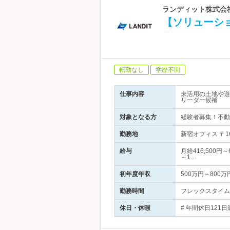
ランディット株式会社
【ソリューショ
転勤なし
学歴不問
仕事内容
未活用の土地や遊
リーダー候補
対象となる方
経験者募集！不動
勤務地
新宿オフィス 〒16
給与
月給416,500円
～1…
初年度年収
500万円～800万
勤務時間
フレックスタイム制
休日・休暇
# 年間休日121