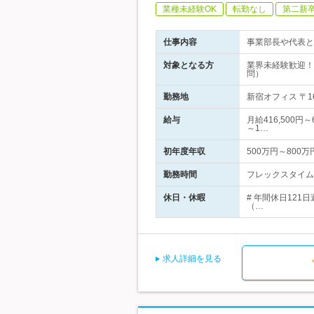
業種未経験OK
転勤なし
第二新
仕事内容
事業部長や代表と
対象となる方
業界未経験歓迎！
問）
勤務地
新宿オフィス 〒16
給与
月給416,500円
～1…
初年度年収
500万円～800万
勤務時間
フレックスタイム制
休日・休暇
# 年間休日121
（…
求人詳細を見る