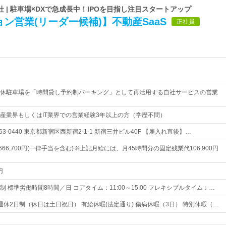
 | 駐車場×DXで急成長中！IPOを目指し注目スタートアップ
ン営業(リーダー候補)】不動産SaaS
正社員
休駐車場を「時間貸し予約制パーキング」として再活用する自社サービスの営業
産業界もしくはIT業界での営業経験3年以上の方（学歴不問）
3-0440 東京都新宿区西新宿2-1-1 新宿三井ビル40F 【雇入れ直後】…
～666,700円(一律手当を含む)※上記月給には、月45時間分の固定残業代106,900円
円
 標準労働時間8時間／日 コアタイム：11:00～15:00 フレキシブルタイム：…
日週休2日制（休日は土日祝日） 有給休暇(法定通り) 傷病休暇（3日） 特別休暇（…