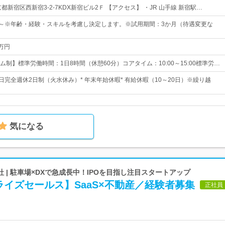
都新宿区西新宿3-2-7KDX新宿ビル2Ｆ 【アクセス】 ・JR 山手線 新宿駅…
00円～※年齢・経験・スキルを考慮し決定します。※試用期間：3か月（待遇変更な
0万円
制】標準労働時間：1日8時間（休憩60分）コアタイム：10:00～15:00標準労…
日完全週休2日制（火水休み）* 年末年始休暇* 有給休暇（10～20日）※繰り越
気になる
 | 駐車場×DXで急成長中！IPOを目指し注目スタートアップ
イズセールス】SaaS×不動産／経験者募集
正社員