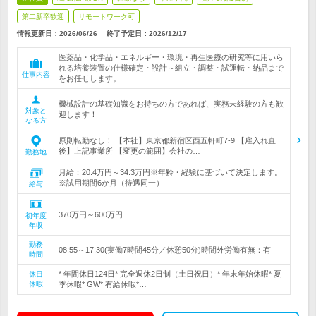
第二新卒歓迎
リモートワーク可
情報更新日：2026/06/26
終了予定日：
2026/12/17
医薬品・化学品・エネルギー・環境・再生医療の研究等に用いら
れる培養装置の仕様確定・設計～組立・調整・試運転・納品まで
仕事内容
をお任せします。
機械設計の基礎知識をお持ちの方であれば、実務未経験の方も歓
対象と
迎します！
なる方
原則転勤なし！ 【本社】東京都新宿区西五軒町7-9 【雇入れ直
後】上記事業所 【変更の範囲】会社の…
勤務地
月給：20.4万円～34.3万円※年齢・経験に基づいて決定します。
※試用期間6か月（待遇同一）
給与
370万円～600万円
初年度
年収
勤務
08:55～17:30(実働7時間45分／休憩50分)時間外労働有無：有
時間
* 年間休日124日* 完全週休2日制（土日祝日）* 年末年始休暇* 夏
休日
休暇
季休暇* GW* 有給休暇*…