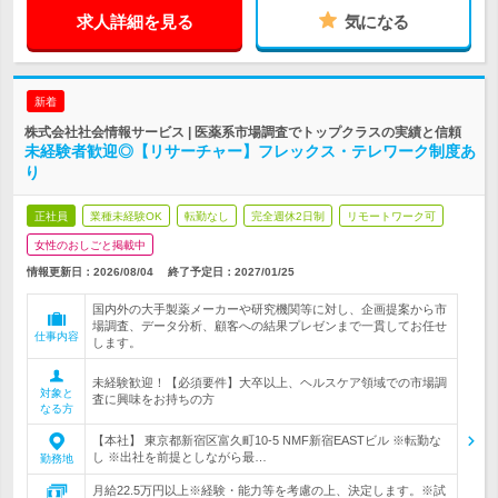
求人詳細を見る
気になる
新着
株式会社社会情報サービス | 医薬系市場調査でトップクラスの実績と信頼
未経験者歓迎◎【リサーチャー】フレックス・テレワーク制度あ
り
正社員
業種未経験OK
転勤なし
完全週休2日制
リモートワーク可
女性のおしごと掲載中
情報更新日：2026/08/04
終了予定日：
2027/01/25
国内外の大手製薬メーカーや研究機関等に対し、企画提案から市
場調査、データ分析、顧客への結果プレゼンまで一貫してお任せ
仕事内容
します。
未経験歓迎！【必須要件】大卒以上、ヘルスケア領域での市場調
対象と
査に興味をお持ちの方
なる方
【本社】 東京都新宿区富久町10-5 NMF新宿EASTビル ※転勤な
し ※出社を前提としながら最…
勤務地
月給22.5万円以上※経験・能力等を考慮の上、決定します。※試