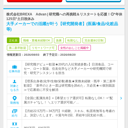
株式会社BREXA Advan | 研究職への再挑戦＆リスタートを応援！◎*年休
125日*土日祝休み
大手メーカーでの活躍が叶う【研究開発者】(医薬/食品/化粧品
等)
正社員
職種・業種未経験OK
急募
転勤なし
完全週休2日制
第二新卒歓迎
リモートワーク可
女性のおしごと掲載中
情報更新日：2026/08/03
終了予定日：
2026/08/20
【研究職デビュー歓迎★20代の入社実績多数♪】日清食品、コー
セー、ロート製薬、住友化学など大手メーカーや研究機関で研
仕事内容
究・研究アシスタントを担当
【理系出身者(化学/生物/栄養)募集★実務未経験・既卒・第二新卒
歓迎】「新卒のとき一度は研究職を諦めた」方必見★≪個別面談
対象と
≫で応募前に不安を解消
なる方
【全国に配属先有】×【希望エリア選択可】転勤なしOK！⇒”配
属ガチャ”なし！ ＼エリア選択可能／…
勤務地
【月給22.5万円～34万円】※経験、スキル、転居有無等を考慮の
上、決定いたします。※賞与年2回、昇給年1回支給※残…
給与
350万円～500万円