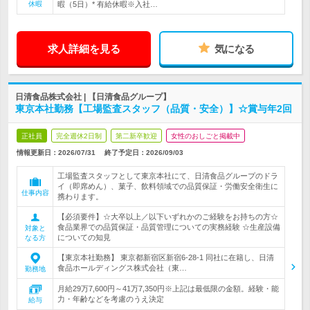
休暇
暇（5日）* 有給休暇※入社…
求人詳細を見る
気になる
日清食品株式会社 | 【日清食品グループ】
東京本社勤務【工場監査スタッフ（品質・安全）】☆賞与年2回
正社員
完全週休2日制
第二新卒歓迎
女性のおしごと掲載中
情報更新日：2026/07/31
終了予定日：
2026/09/03
工場監査スタッフとして東京本社にて、日清食品グループのドラ
イ（即席めん）、菓子、飲料領域での品質保証・労働安全衛生に
仕事内容
携わります。
【必須要件】☆大卒以上／以下いずれかのご経験をお持ちの方☆
食品業界での品質保証・品質管理についての実務経験 ☆生産設備
対象と
についての知見
なる方
【東京本社勤務】 東京都新宿区新宿6-28-1 同社に在籍し、日清
食品ホールディングス株式会社（東…
勤務地
月給29万7,600円～41万7,350円※上記は最低限の金額。経験・能
力・年齢などを考慮のうえ決定
給与