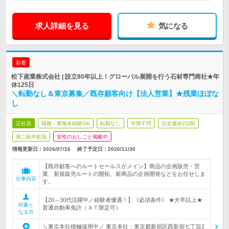
求人詳細を見る
気になる
新着
松下産業株式会社 | 設立80年以上！グローバル展開を行う石材専門商社★年
休125日
＼転勤なし＆東京募集／既存顧客向け【法人営業】★残業ほぼな
し
正社員
職種・業種未経験OK
転勤なし
学歴不問
完全週休2日制
第二新卒歓迎
女性のおしごと掲載中
情報更新日：2026/07/16
終了予定日：
2026/11/30
【既存顧客へのルートセールスがメイン】商品の企画販売・営
業、新規販売ルートの開拓、新商品の企画開発などをお任せしま
仕事内容
す。
【20～30代活躍中／経験者優遇！】《必須条件》 ★大卒以上★
対象と
普通自動車免許（ＡＴ限定可）
なる方
＼東京本社積極採用中／ 東京本社：東京都新宿区西新宿七丁目2