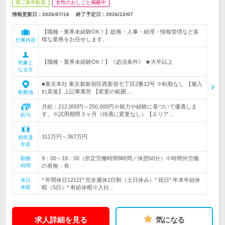
第二新卒歓迎
女性のおしごと掲載中
情報更新日：2026/07/16
終了予定日：
2026/12/07
【職種・業界未経験OK！】総務・人事・経理・情報管理など多
様な業務をお任せします。
仕事内容
【職種・業界未経験OK！】《必須条件》 ★大卒以上
対象と
なる方
■東京本社 東京都新宿区西新宿七丁目2番12号 ※転勤なし 【雇入
れ直後】上記事業所 【変更の範囲…
勤務地
月給：212,000円～250,000円※能力や経験に基づいて優遇しま
す。※試用期間３ヶ月（待遇に変更なし）【エリア…
給与
311万円～367万円
初年度
年収
9：00～18：00（所定労働時間8時間／休憩60分）※時間外労働
勤務
時間
の有無：有
* 年間休日121日* 完全週休2日制（土日休み）* 祝日* 年末年始休
休日
休暇
暇（5日）* 有給休暇※入社…
求人詳細を見る
気になる