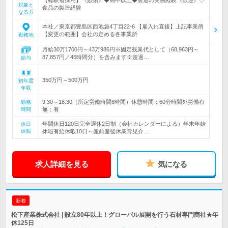
【経験者採用】《必須》◆高卒以上◆製造の実務経験《歓迎》◇
対象と
食品の製造経験
なる方
本社／東京都豊島区西池袋4丁目22-6 【雇入れ直後】上記事業所
【変更の範囲】会社の定める各事業所
勤務地
月給30万1700円～43万986円※固定残業代として（68,963円～
87,857円／45時間分）を含みます※超過…
給与
350万円～500万円
初年度
年収
9:30～18:30（所定労働時間8時間）休憩時間：60分時間外労働有
勤務
時間
無：有
年間休日120日完全週休2日制（会社カレンダーによる）年末年始
休日
休暇
休暇有給休暇10日～産前産後休業育児介…
求人詳細を見る
気になる
新着
松下産業株式会社 | 設立80年以上！グローバル展開を行う石材専門商社★年
休125日