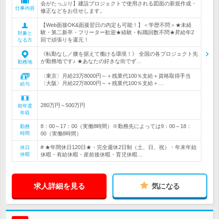
会がたっぷり】建設プロジェクトで使用される図面の新規作成・
仕事内容
修正などをお任せします。
【Web面接OK&面接翌日の内定も可能！】＜学歴不問＞★未経
験・第二新卒・フリーター歓迎★経験・転職回数不問★昇給年2
対象と
回で頑張りを還元！
なる方
《転勤なし／腰を据えて働ける環境！》 全国の各プロジェクト先
が勤務地です♪ ★あなたの好きな街でず…
勤務地
〈東京〉月給23万8000円～＋残業代100％支給＋資格取得手当
〈大阪〉月給22万8000円～＋残業代100％支給＋…
給与
280万円～500万円
初年度
年収
8：00～17：00（実働8時間）※勤務先によっては9：00～18：
勤務
時間
00（実働8時間）
# ★年間休日120日★・完全週休2日制（土、日、祝）・年末年始
休日
休暇
休暇・有給休暇・産前後休暇・育児休暇…
求人詳細を見る
気になる