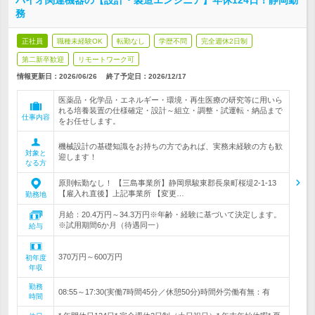
バイオ関連機器の【設計・製造エンジニア】年休124日！静岡勤
務
正社員
職種未経験OK
転勤なし
学歴不問
完全週休2日制
第二新卒歓迎
リモートワーク可
情報更新日：2026/06/26
終了予定日：
2026/12/17
医薬品・化学品・エネルギー・環境・再生医療の研究等に用いら
れる培養装置の仕様確定・設計～組立・調整・試運転・納品まで
仕事内容
をお任せします。
機械設計の基礎知識をお持ちの方であれば、実務未経験の方も歓
対象と
迎します！
なる方
原則転勤なし！ 【三島事業所】静岡県駿東郡長泉町桜堤2-1-13
【雇入れ直後】上記事業所 【変更…
勤務地
月給：20.4万円～34.3万円※年齢・経験に基づいて決定します。
※試用期間6か月（待遇同一）
給与
370万円～600万円
初年度
年収
勤務
08:55～17:30(実働7時間45分／休憩50分)時間外労働有無：有
時間