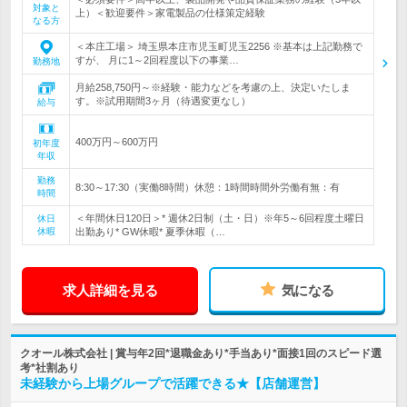
対象と
上）＜歓迎要件＞家電製品の仕様策定経験
なる方
＜本庄工場＞ 埼玉県本庄市児玉町児玉2256 ※基本は上記勤務で
すが、 月に1～2回程度以下の事業…
勤務地
月給258,750円～※経験・能力などを考慮の上、決定いたしま
す。※試用期間3ヶ月（待遇変更なし）
給与
400万円～600万円
初年度
年収
勤務
8:30～17:30（実働8時間）休憩：1時間時間外労働有無：有
時間
＜年間休日120日＞* 週休2日制（土・日）※年5～6回程度土曜日
休日
休暇
出勤あり* GW休暇* 夏季休暇（…
求人詳細を見る
気になる
クオール株式会社 | 賞与年2回*退職金あり*手当あり*面接1回のスピード選
考*社割あり
未経験から上場グループで活躍できる★【店舗運営】