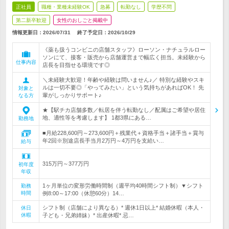
正社員
職種・業種未経験OK
急募
転勤なし
学歴不問
第二新卒歓迎
女性のおしごと掲載中
情報更新日：2026/07/31
終了予定日：
2026/10/29
《薬も扱うコンビニの店舗スタッフ》ローソン・ナチュラルロー
ソンにて、接客・販売から店舗運営まで幅広く担当。未経験から
仕事内容
店長を目指せる環境です◎
＼未経験大歓迎！年齢や経験は問いません♪／ 特別な経験やスキ
ルは一切不要◎「やってみたい」という気持ちがあればOK！ 先
対象と
輩がしっかりサポート♪
なる方
★【駅チカ店舗多数／転居を伴う転勤なし／配属はご希望や居住
地、適性等を考慮します】 1都3県にある…
勤務地
■月給228,600円～273,600円＋残業代＋資格手当＋諸手当＋賞与
年2回※別途店長手当月2万円～4万円を支給い…
給与
315万円～377万円
初年度
年収
1ヶ月単位の変形労働時間制（週平均40時間シフト制）▼シフト
勤務
時間
例8:00～17:00（休憩60分）14…
シフト制（店舗により異なる）* 週休1日以上* 結婚休暇（本人・
休日
休暇
子ども・兄弟姉妹）* 出産休暇* 忌…