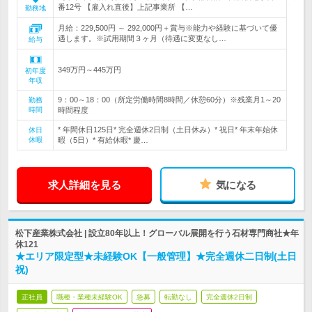
番12号 【雇入れ直後】上記事業所 【…
勤務地
月給：229,500円 ～ 292,000円＋賞与※能力や経験に基づいて優
遇します。※試用期間３ヶ月（待遇に変更なし…
給与
349万円～445万円
初年度
年収
9：00～18：00（所定労働時間8時間／休憩60分）※残業月1～20
勤務
時間
時間程度
* 年間休日125日* 完全週休2日制（土日休み）* 祝日* 年末年始休
休日
休暇
暇（5日）* 有給休暇* 慶…
求人詳細を見る
気になる
松下産業株式会社 | 設立80年以上！グローバル展開を行う石材専門商社★年
休121
★エリア限定型★未経験OK【一般管理】★完全週休二日制(土日
祝)
正社員
職種・業種未経験OK
急募
転勤なし
完全週休2日制