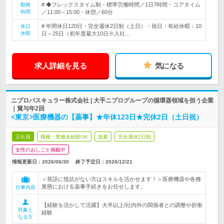
# ◆フレックスタイム制・標準労働時間／1日7時間・コアタイム
勤務
時間
／11:00～15:00・休憩／60分
# 年間休日120日・完全週休2日制（土日）・祝日・有給休暇：10
休日
休暇
日～25日（初年度最大10日※入社…
求人詳細を見る
気になる
ニプロバスキュラー株式会社 | 大手ニプログループの循環器領域を担う企業
｜賞与年2回
<東京>医療機器の【薬事】★年休123日★完休2日（土日祝）
正社員
職種・業種未経験OK
急募
完全週休2日制
女性のおしごと掲載中
情報更新日：2026/06/30
終了予定日：
2026/12/21
＜英語に抵抗がない方はスキルを活かせます！＞医療機器や各種
業態における薬事手続きをお任せします。
仕事内容
【経験を活かして活躍】大卒以上/社内外の関係者との調整や折衝
対象と
経験
なる方