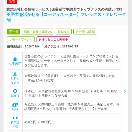
新着
株式会社社会情報サービス | 医薬系市場調査でトップクラスの実績と信頼
英語力を活かせる【コーディネーター】フレックス・テレワーク
制
正社員
職種・業種未経験OK
転勤なし
完全週休2日制
リモートワーク可
女性のおしごと掲載中
情報更新日：2026/08/04
終了予定日：
2027/01/25
世界各国のクライアントと連携し医薬・ヘルスケア領域における
市場調査のコーディネーターとして、見積作成や手配、翻訳など
仕事内容
をお任せします。
未経験歓迎！【必須要件】大卒以上、英語での業務経験または、
対象と
日常会話が可能な方
なる方
【本社】 東京都新宿区富久町10-5 NMF新宿EASTビル ※転勤な
し ※出社を前提としながら最…
勤務地
月給22万5000円以上※経験・能力等を考慮の上、決定します。※
試用期間3ヶ月あり（期間中の待遇変更なし）【モデル年…
給与
450万円～680万円
初年度
年収