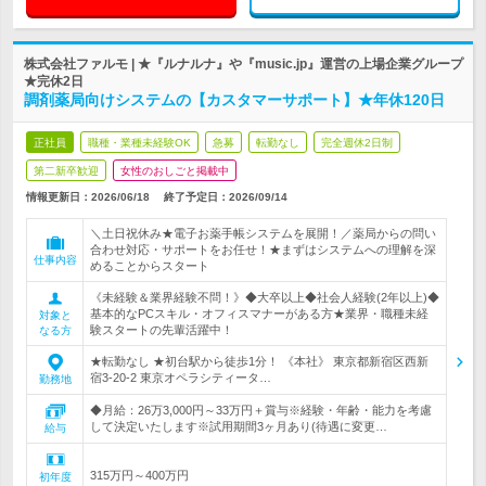
株式会社ファルモ | ★『ルナルナ』や『music.jp』運営の上場企業グループ
★完休2日
調剤薬局向けシステムの【カスタマーサポート】★年休120日
正社員
職種・業種未経験OK
急募
転勤なし
完全週休2日制
第二新卒歓迎
女性のおしごと掲載中
情報更新日：2026/06/18
終了予定日：
2026/09/14
＼土日祝休み★電子お薬手帳システムを展開！／薬局からの問い
合わせ対応・サポートをお任せ！★まずはシステムへの理解を深
仕事内容
めることからスタート
《未経験＆業界経験不問！》◆大卒以上◆社会人経験(2年以上)◆
基本的なPCスキル・オフィスマナーがある方★業界・職種未経
対象と
験スタートの先輩活躍中！
なる方
★転勤なし ★初台駅から徒歩1分！ 《本社》 東京都新宿区西新
宿3-20-2 東京オペラシティータ…
勤務地
◆月給：26万3,000円～33万円＋賞与※経験・年齢・能力を考慮
して決定いたします※試用期間3ヶ月あり(待遇に変更…
給与
315万円～400万円
初年度