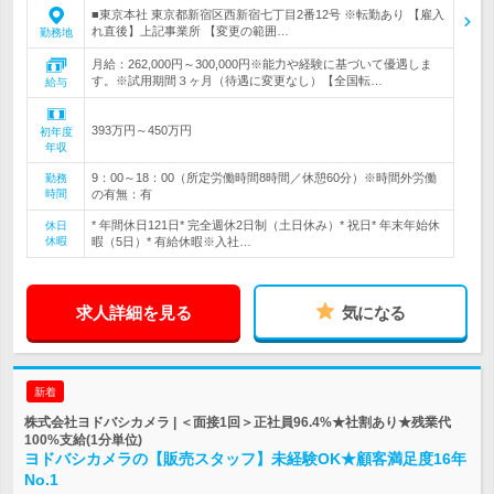
■東京本社 東京都新宿区西新宿七丁目2番12号 ※転勤あり 【雇入
れ直後】上記事業所 【変更の範囲…
勤務地
月給：262,000円～300,000円※能力や経験に基づいて優遇しま
す。※試用期間３ヶ月（待遇に変更なし）【全国転…
給与
393万円～450万円
初年度
年収
9：00～18：00（所定労働時間8時間／休憩60分）※時間外労働
勤務
時間
の有無：有
* 年間休日121日* 完全週休2日制（土日休み）* 祝日* 年末年始休
休日
休暇
暇（5日）* 有給休暇※入社…
求人詳細を見る
気になる
新着
株式会社ヨドバシカメラ | ＜面接1回＞正社員96.4%★社割あり★残業代
100%支給(1分単位)
ヨドバシカメラの【販売スタッフ】未経験OK★顧客満足度16年
No.1