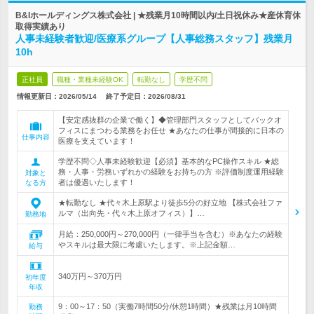
B&Iホールディングス株式会社 | ★残業月10時間以内/土日祝休み★産休育休
取得実績あり
人事未経験者歓迎/医療系グループ【人事総務スタッフ】残業月
10h
正社員
職種・業種未経験OK
転勤なし
学歴不問
情報更新日：2026/05/14
終了予定日：
2026/08/31
【安定感抜群の企業で働く】◆管理部門スタッフとしてバックオ
フィスにまつわる業務をお任せ ★あなたの仕事が間接的に日本の
仕事内容
医療を支えています！
学歴不問◇人事未経験歓迎【必須】基本的なPC操作スキル ★総
務・人事・労務いずれかの経験をお持ちの方 ※評価制度運用経験
対象と
者は優遇いたします！
なる方
★転勤なし ★代々木上原駅より徒歩5分の好立地 【株式会社ファ
ルマ（出向先・代々木上原オフィス）】…
勤務地
月給：250,000円～270,000円（一律手当を含む）※あなたの経験
やスキルは最大限に考慮いたします。※上記金額…
給与
340万円～370万円
初年度
年収
9：00～17：50（実働7時間50分/休憩1時間）★残業は月10時間
勤務