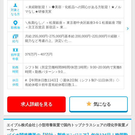
＜未経験歓迎！＞◆美容・化粧品への関心がある方歓迎！★ノル
対象と
マなし★研修充実
なる方
＼転勤なし／ ＜松屋銀座＞ 東京都中央区銀座3-6-1 松屋銀座 7階
＜京王百貨店 新宿店＞ 東…
勤務地
月給:255,000円~275,000円基本給:200,000円~220,000円※経験・
能力など考慮の上、決定いた…
給与
379万円～407万円
初年度
年収
シフト制（所定労働時間8時間/休憩:1時間）9:00~20:00内で実働8
勤務
時間
時間＜勤務パターン＞9:0…
# 【年間休日数114日】◇週休2日制（シフト制7~11日休/月）◇
休日
休暇
有給休暇※初年度有給休暇日数:1…
求人詳細を見る
気になる
エイブル株式会社 | 小型培養装置で国内トップクラスシェアの理化学装置メ
ーカー