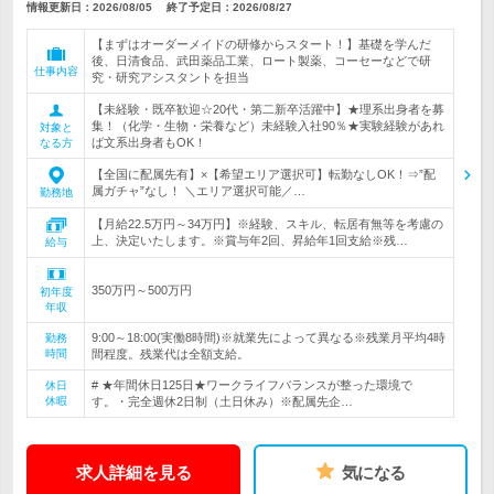
情報更新日：2026/08/05
終了予定日：
2026/08/27
【まずはオーダーメイドの研修からスタート！】基礎を学んだ
後、日清食品、武田薬品工業、ロート製薬、コーセーなどで研
仕事内容
究・研究アシスタントを担当
【未経験・既卒歓迎☆20代・第二新卒活躍中】★理系出身者を募
集！（化学・生物・栄養など）未経験入社90％★実験経験があれ
対象と
ば文系出身者もOK！
なる方
【全国に配属先有】×【希望エリア選択可】転勤なしOK！⇒”配
属ガチャ”なし！ ＼エリア選択可能／…
勤務地
【月給22.5万円～34万円】※経験、スキル、転居有無等を考慮の
上、決定いたします。※賞与年2回、昇給年1回支給※残…
給与
350万円～500万円
初年度
年収
9:00～18:00(実働8時間)※就業先によって異なる※残業月平均4時
勤務
時間
間程度。残業代は全額支給。
# ★年間休日125日★ワークライフバランスが整った環境で
休日
休暇
す。・完全週休2日制（土日休み）※配属先企…
求人詳細を見る
気になる