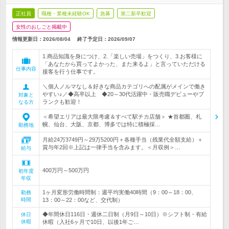
正社員
職種・業種未経験OK
急募
第二新卒歓迎
女性のおしごと掲載中
情報更新日：2026/08/04
終了予定日：
2026/09/07
1.商品知識を身につけ、2.「楽しい売場」をつくり、3.お客様に
「あなたから買ってよかった、また来るよ」と言っていただける
仕事内容
接客を行う仕事です。
＼個人ノルマなし＆好きな商品カテゴリへの配属がメインで働き
やすい♪／◆高卒以上 ◆20～30代活躍中・販売職デビューやブ
対象と
ランクも歓迎！
なる方
＜希望エリアは最大限考慮＆すべて駅チカ店舗＞ ★首都圏、札
幌、仙台、大阪、京都、博多では特に積極採…
勤務地
月給24万3749円～29万5200円＋各種手当（残業代全額支給）＋
賞与年2回※上記は一律手当を含みます。＜月収例＞…
給与
400万円～500万円
初年度
年収
1ヶ月変形労働時間制：週平均実働40時間（9：00～18：00、
勤務
時間
13：00～22：00など、交代制）
◆年間休日116日・週休二日制（月9日～10日）※シフト制・有給
休日
休暇
休暇（入社6ヶ月で10日、以後1年ご…