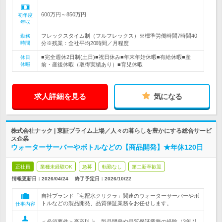
600万円～850万円
初年度
年収
フレックスタイム制（フルフレックス）※標準労働時間7時間40
勤務
時間
分※残業：全社平均20時間／月程度
■完全週休2日制(土日)■祝日休み■年末年始休暇■有給休暇■産
休日
休暇
前・産後休暇（取得実績あり）■育児休暇
求人詳細を見る
気になる
株式会社ナック | 東証プライム上場／人々の暮らしを豊かにする総合サービ
ス企業
ウォーターサーバーやボトルなどの【商品開発】★年休120日
正社員
業種未経験OK
急募
転勤なし
第二新卒歓迎
情報更新日：2026/04/24
終了予定日：
2026/10/22
自社ブランド「宅配水クリクラ」関連のウォーターサーバーやボ
トルなどの製品開発、品質保証業務をお任せします。
仕事内容
＜必須要件＞高卒以上、製品開発や品質保証業務の経験（3年以