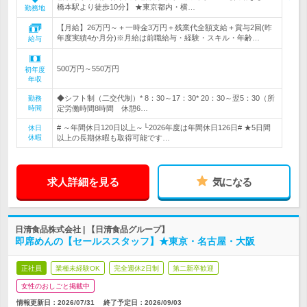
橋本駅より徒歩10分】 ★東京都内・横…
勤務地
【月給】26万円～＋一時金3万円＋残業代全額支給＋賞与2回(昨
年度実績4か月分)※月給は前職給与・経験・スキル・年齢…
給与
500万円～550万円
初年度
年収
◆シフト制（二交代制）* 8：30～17：30* 20：30～翌5：30（所
勤務
時間
定労働時間8時間 休憩6…
# ～年間休日120日以上～└2026年度は年間休日126日# ★5日間
休日
休暇
以上の長期休暇も取得可能です…
求人詳細を見る
気になる
日清食品株式会社 | 【日清食品グループ】
即席めんの【セールススタッフ】★東京・名古屋・大阪
正社員
業種未経験OK
完全週休2日制
第二新卒歓迎
女性のおしごと掲載中
情報更新日：2026/07/31
終了予定日：
2026/09/03