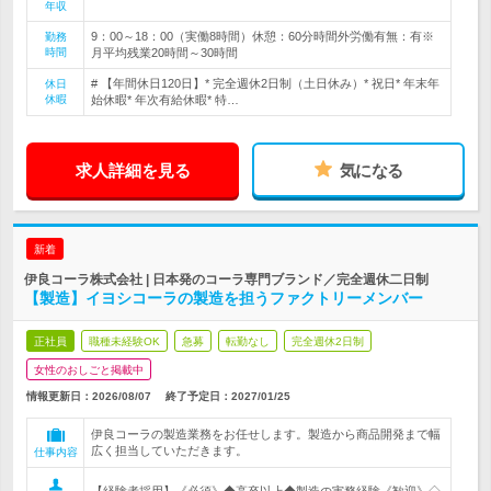
年収
9：00～18：00（実働8時間）休憩：60分時間外労働有無：有※
勤務
時間
月平均残業20時間～30時間
# 【年間休日120日】* 完全週休2日制（土日休み）* 祝日* 年末年
休日
休暇
始休暇* 年次有給休暇* 特…
求人詳細を見る
気になる
新着
伊良コーラ株式会社 | 日本発のコーラ専門ブランド／完全週休二日制
【製造】イヨシコーラの製造を担うファクトリーメンバー
正社員
職種未経験OK
急募
転勤なし
完全週休2日制
女性のおしごと掲載中
情報更新日：2026/08/07
終了予定日：
2027/01/25
伊良コーラの製造業務をお任せします。製造から商品開発まで幅
広く担当していただきます。
仕事内容