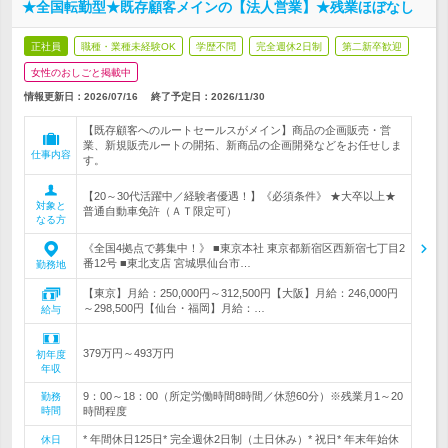
★全国転勤型★既存顧客メインの【法人営業】★残業ほぼなし
正社員
職種・業種未経験OK
学歴不問
完全週休2日制
第二新卒歓迎
女性のおしごと掲載中
情報更新日：2026/07/16
終了予定日：
2026/11/30
【既存顧客へのルートセールスがメイン】商品の企画販売・営
業、新規販売ルートの開拓、新商品の企画開発などをお任せしま
仕事内容
す。
【20～30代活躍中／経験者優遇！】《必須条件》 ★大卒以上★
対象と
普通自動車免許（ＡＴ限定可）
なる方
《全国4拠点で募集中！》 ■東京本社 東京都新宿区西新宿七丁目2
番12号 ■東北支店 宮城県仙台市…
勤務地
【東京】月給：250,000円～312,500円【大阪】月給：246,000円
～298,500円【仙台・福岡】月給：…
給与
379万円～493万円
初年度
年収
9：00～18：00（所定労働時間8時間／休憩60分）※残業月1～20
勤務
時間
時間程度
* 年間休日125日* 完全週休2日制（土日休み）* 祝日* 年末年始休
休日