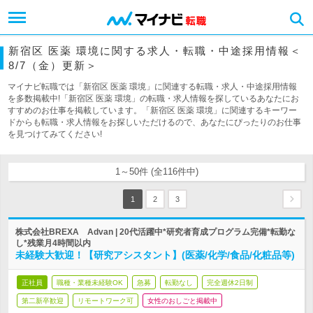
新宿区 医薬 環境に関する求人・転職・中途採用情報＜
8/7（金）更新＞
マイナビ転職では「新宿区 医薬 環境」に関連する転職・求人・中途採用情報
を多数掲載中!「新宿区 医薬 環境」の転職・求人情報を探しているあなたにお
すすめのお仕事を掲載しています。「新宿区 医薬 環境」に関連するキーワー
ドからも転職・求人情報をお探しいただけるので、あなたにぴったりのお仕事
を見つけてみてください!
1～50件 (全116件中)
1
2
3
株式会社BREXA Advan | 20代活躍中*研究者育成プログラム完備*転勤な
し*残業月4時間以内
未経験大歓迎！【研究アシスタント】(医薬/化学/食品/化粧品等)
正社員
職種・業種未経験OK
急募
転勤なし
完全週休2日制
第二新卒歓迎
リモートワーク可
女性のおしごと掲載中