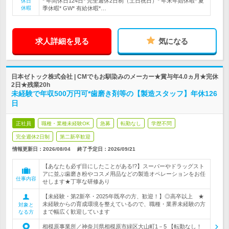
* 年間休日124日* 完全週休2日制（土日祝日）* 年末年始休暇* 夏
休日
休暇
季休暇* GW* 有給休暇*…
求人詳細を見る
気になる
日本ゼトック株式会社 | CMでもお馴染みのメーカー★賞与年4.0ヵ月★完休
2日★残業20h
未経験で年収500万円可*歯磨き剤等の【製造スタッフ】年休126
日
正社員
職種・業種未経験OK
急募
転勤なし
学歴不問
完全週休2日制
第二新卒歓迎
情報更新日：2026/08/04
終了予定日：
2026/09/21
【あなたも必ず目にしたことがある!?】スーパーやドラッグスト
アに並ぶ歯磨き粉やコスメ用品などの製造オペレーションをお任
仕事内容
せします★丁寧な研修あり
【未経験・第2新卒・2025年既卒の方、歓迎！】◎高卒以上 ★
未経験からの育成環境を整えているので、職種・業界未経験の方
対象と
まで幅広く歓迎しています
なる方
相模原事業所／神奈川県相模原市緑区大山町1－5 【転勤なし！