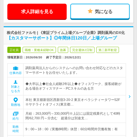
求人詳細を見る
気になる
株式会社ファルモ | 《東証プライム上場グループ企業》調剤薬局のDX化
【カスタマーサポート】◎年間休日120日／上場グループ
正社員
職種・業種未経験OK
急募
完全週休2日制
第二新卒歓迎
情報更新日：2026/06/30
終了予定日：
2026/12/21
調剤薬局法人からのシステムへのお問い合わせ対応などのカスタ
マーサポートをお任せいたします。
仕事内容
◆大卒以上◆社会人経験2年以上◆オフィスワーク、接客経験が
対象と
ある場合オフィスマナー・PCスキルのある方
なる方
本社 東京都新宿区西新宿3-20-2 東京オペラシティータワー52F
※サテライトオフィス(東京都…
勤務地
月給：263,000円～330,000円※上記には固定残業代として40時
間/62,700 円～分含む 超過分は別途支…
給与
勤務
9：00～18：00（実働8時間）休憩：60分時間外労働有無：有
時間