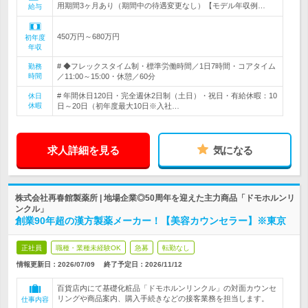
用期間3ヶ月あり（期間中の待遇変更なし）【モデル年収例…
給与
450万円～680万円
初年度
年収
# ◆フレックスタイム制・標準労働時間／1日7時間・コアタイム
勤務
時間
／11:00～15:00・休憩／60分
# 年間休日120日・完全週休2日制（土日）・祝日・有給休暇：10
休日
休暇
日～20日（初年度最大10日※入社…
求人詳細を見る
気になる
株式会社再春館製薬所 | 地場企業◎50周年を迎えた主力商品「ドモホルンリ
ンクル」
創業90年超の漢方製薬メーカー！【美容カウンセラー】※東京
正社員
職種・業種未経験OK
急募
転勤なし
情報更新日：2026/07/09
終了予定日：
2026/11/12
百貨店内にて基礎化粧品「ドモホルンリンクル」の対面カウンセ
リングや商品案内、購入手続きなどの接客業務を担当します。
仕事内容