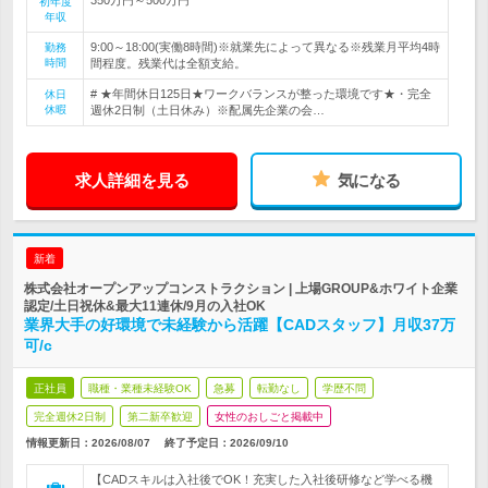
初年度
年収
9:00～18:00(実働8時間)※就業先によって異なる※残業月平均4時
勤務
時間
間程度。残業代は全額支給。
# ★年間休日125日★ワークバランスが整った環境です★・完全
休日
休暇
週休2日制（土日休み）※配属先企業の会…
求人詳細を見る
気になる
新着
株式会社オープンアップコンストラクション | 上場GROUP&ホワイト企業
認定/土日祝休&最大11連休/9月の入社OK
業界大手の好環境で未経験から活躍【CADスタッフ】月収37万
可/c
正社員
職種・業種未経験OK
急募
転勤なし
学歴不問
完全週休2日制
第二新卒歓迎
女性のおしごと掲載中
情報更新日：2026/08/07
終了予定日：
2026/09/10
【CADスキルは入社後でOK！充実した入社後研修など学べる機