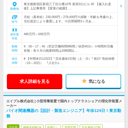
東京都新宿区新宿三丁目11番10号 新宿311ビル 5F 【雇入れ直
後】上記事業所 【変更の範囲】…
勤務地
月給（基本給）230,000円～278,400円※経験・年齢を考慮の上、
当社規定により優遇します。※試用期間3ヶ月あ…
給与
485万円～699万円
初年度
年収
9：00～17：45（所定労働時間8時間／休憩45分）※時間外労働
勤務
時間
有無：有※月の残業時間は20時間以…
# 【年間休日123日】* 完全週休2日制（土・日）* 祝日* 有給休暇
休日
休暇
（10～20日） └入社3ヵ…
求人詳細を見る
気になる
エイブル株式会社 | 小型培養装置で国内トップクラスシェアの理化学装置メ
ーカー
バイオ関連機器の【設計・製造エンジニア】年休124日！東京勤
務
正社員
職種未経験OK
転勤なし
学歴不問
完全週休2日制