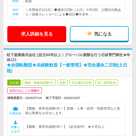
時間
程度
＼年間休日121日／◆週休2日制（土日）※年2回、土曜日出勤あ
休日
休暇
り／就業カレンダーによる◆祝日◆年末年…
求人詳細を見る
気になる
松下産業株式会社 | 設立80年以上！グローバル展開を行う石材専門商社★年
休121
★全国転勤型★未経験歓迎【一般管理】★完全週休二日制(土日
祝)
正社員
職種・業種未経験OK
急募
完全週休2日制
第二新卒歓迎
女性のおしごと掲載中
情報更新日：2026/07/16
終了予定日：
2026/12/07
【職種・業界未経験OK！】総務・人事・経理・情報管理など多
様な業務をお任せします。
仕事内容
【職種・業界未経験OK！】《必須条件》 ★大卒以上
対象と
なる方