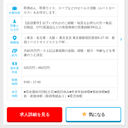
即席めん、即席ライス、スープなどのセールス活動（ルートセー
ルス）をお任せします。
仕事内容
【必須要件】以下いずれかのご経験・知見をお持ちの方⇒食品、
対象と
日雑品、OTC医薬品などの有形商材の営業経験3年以上
なる方
＜東京・名古屋・大阪＞ 東京支店 東京都新宿区新宿6-27-30 新
宿イーストサイドスクエア8F…
勤務地
月給25万円～※上記は最低限の金額。経験・能力・年齢などを考
慮のうえ決定
給与
520万円～850万円
初年度
年収
勤務
9:00～17:40
時間
■完全週休2日制(土日)■祝日休み■年末年始休暇■有給休暇■産
休日
休暇
前・産後休暇（取得実績あり）■育児休暇
求人詳細を見る
気になる