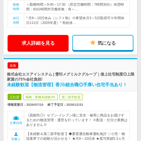
＜勤務時間＞9:00～17:30 （所定労働時間：7時間30分）休憩時
勤務
時間
間：60分時間外労働有無：有＜…
* 月8～10日休み（シフト制）※希望休月3～5日取得可※年間休
休日
休暇
日111日（2025年度）* 有給休…
求人詳細を見る
気になる
新着
株式会社エスアイシステム | 雪印メグミルクグループ｜借上社宅制度◎上限
家賃の75%会社負担!
未経験歓迎【物流管理】香川/総合職◎手厚い住宅手当あり！
正社員
職種・業種未経験OK
第二新卒歓迎
情報更新日：2026/07/10
終了予定日：
2026/12/31
《貢献性◎》セブン‐イレブン様に安全・確実に商品をお届けす
るための物流管理・運営を行っています！ ※配送・仕分け業務は
仕事内容
ありません※
【未経験＆第二新卒歓迎 】◆要普通自動車運転免許 ◇小売・物
流業界での経験が活かせる！ ★月8～10日休 ★賞与実績5.3ヵ月
対象と