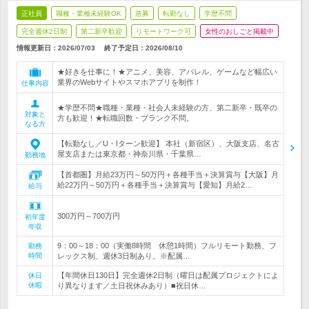
正社員
職種・業種未経験OK
急募
転勤なし
学歴不問
完全週休2日制
第二新卒歓迎
リモートワーク可
女性のおしごと掲載中
情報更新日：2026/07/03
終了予定日：
2026/08/10
★好きを仕事に！★アニメ、美容、アパレル、ゲームなど幅広い
業界のWebサイトやスマホアプリを制作！
仕事内容
★学歴不問★職種・業種・社会人未経験の方、第二新卒・既卒の
対象と
方も歓迎！★転職回数・ブランク不問。
なる方
【転勤なし／U・Iターン歓迎】 本社（新宿区）、大阪支店、名古
屋支店または東京都・神奈川県・千葉県…
勤務地
【首都圏】月給23万円～50万円＋各種手当＋決算賞与【大阪】月
給22万円～50万円＋各種手当＋決算賞与【愛知】月給2…
給与
300万円～700万円
初年度
年収
9：00～18：00（実働8時間 休憩1時間）フルリモート勤務、フ
勤務
時間
レックス制、週休3日制あり。※配属…
【年間休日130日】完全週休2日制（曜日は配属プロジェクトによ
休日
休暇
り異なります／土日祝休みあり）■祝日休…