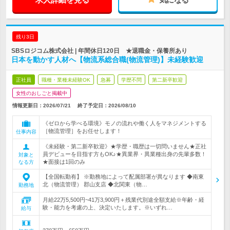
残り3日
SBSロジコム株式会社 | 年間休日120日 ★退職金・保養所あり
日本を動かす人材へ【物流系総合職(物流管理)】未経験歓迎
正社員
職種・業種未経験OK
急募
学歴不問
第二新卒歓迎
女性のおしごと掲載中
情報更新日：2026/07/21
終了予定日：
2026/08/10
《ゼロから学べる環境》モノの流れや働く人をマネジメントする
［物流管理］をお任せします！
仕事内容
《未経験・第二新卒歓迎》★学歴・職歴は一切問いません★正社
員デビューを目指す方もOK♪★異業界・異業種出身の先輩多数！
対象と
★面接は1回のみ
なる方
【全国転勤有】 ※勤務地によって配属部署が異なります ◆南東
北（物流管理） 郡山支店 ◆北関東（物…
勤務地
月給22万5,500円~41万3,900円＋残業代別途全額支給※年齢・経
験・能力を考慮の上、決定いたします。※いずれ…
給与