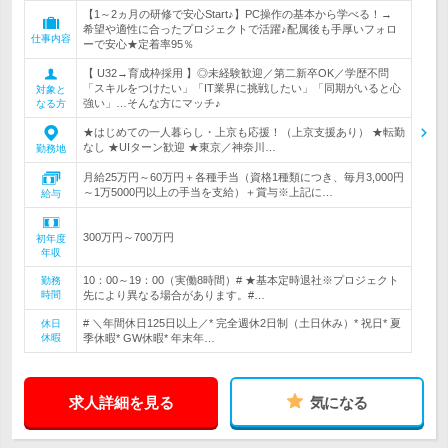
【1～2ヵ月の研修で安心Start♪】PC操作の基本から学べる！→
希望や適性に合ったプロジェクトで活躍♪配属後も手厚いフォロ
仕事内容
ーで安心★定着率95％
【 U32→育成枠採用 】◎未経験歓迎／第二新卒OK／学歴不問
「スキルをつけたい」「IT業界に挑戦したい」「同期がいると心
対象と
強い」…そんな方にマッチ♪
なる方
★はじめての一人暮らし・上京も応援！（上京支援あり） ★転勤
なし ★UIターン歓迎 ★東京／神奈川…
勤務地
月給25万円～60万円＋各種手当（資格1種類につき、毎月3,000円
～1万5000円以上の手当を支給）＋賞与※上記に…
給与
300万円～700万円
初年度
年収
10：00～19：00（実働8時間）# ★基本定時退社※プロジェクト
勤務
時間
先により異なる場合があります。#…
# ＼年間休日125日以上／* 完全週休2日制（土日休み）* 祝日* 夏
休日
休暇
季休暇* GW休暇* 年末年…
求人詳細を見る
気になる