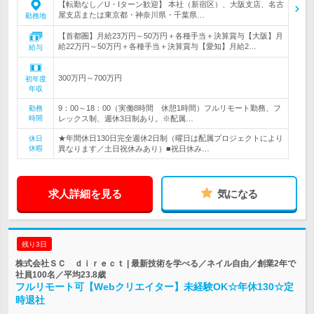
【転勤なし／U・Iターン歓迎】 本社（新宿区）、大阪支店、名古
屋支店または東京都・神奈川県・千葉県…
勤務地
【首都圏】月給23万円～50万円＋各種手当＋決算賞与【大阪】月
給22万円～50万円＋各種手当＋決算賞与【愛知】月給2…
給与
300万円～700万円
初年度
年収
9：00～18：00（実働8時間 休憩1時間）フルリモート勤務、フ
勤務
時間
レックス制、週休3日制あり。※配属…
★年間休日130日完全週休2日制（曜日は配属プロジェクトにより
休日
休暇
異なります／土日祝休みあり）■祝日休み…
求人詳細を見る
気になる
残り3日
株式会社ＳＣ ｄｉｒｅｃｔ | 最新技術を学べる／ネイル自由／創業2年で
社員100名／平均23.8歳
フルリモート可【Webクリエイター】未経験OK☆年休130☆定
時退社