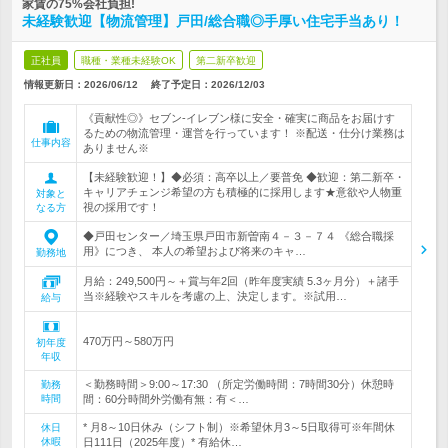
家賃の75%会社負担!
未経験歓迎【物流管理】戸田/総合職◎手厚い住宅手当あり！
正社員
職種・業種未経験OK
第二新卒歓迎
情報更新日：2026/06/12
終了予定日：
2026/12/03
《貢献性◎》セブン‐イレブン様に安全・確実に商品をお届けす
るための物流管理・運営を行っています！ ※配送・仕分け業務は
仕事内容
ありません※
【未経験歓迎！】◆必須：高卒以上／要普免 ◆歓迎：第二新卒・
キャリアチェンジ希望の方も積極的に採用します★意欲や人物重
対象と
視の採用です！
なる方
◆戸田センター／埼玉県戸田市新曽南４－３－７４ 《総合職採
用》につき、 本人の希望および将来のキャ…
勤務地
月給：249,500円～＋賞与年2回（昨年度実績 5.3ヶ月分）＋諸手
当※経験やスキルを考慮の上、決定します。※試用…
給与
470万円～580万円
初年度
年収
＜勤務時間＞9:00～17:30 （所定労働時間：7時間30分）休憩時
勤務
時間
間：60分時間外労働有無：有＜…
* 月8～10日休み（シフト制）※希望休月3～5日取得可※年間休
休日
休暇
日111日（2025年度）* 有給休…