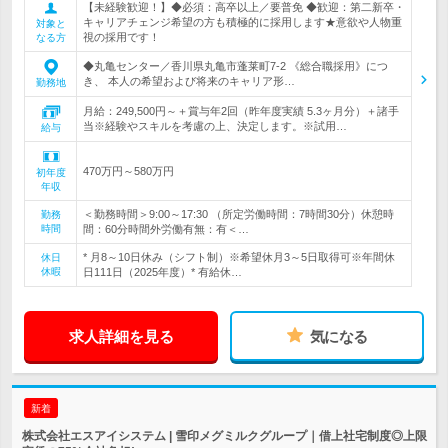
【未経験歓迎！】◆必須：高卒以上／要普免 ◆歓迎：第二新卒・
キャリアチェンジ希望の方も積極的に採用します★意欲や人物重
対象と
視の採用です！
なる方
◆丸亀センター／香川県丸亀市蓬莱町7-2 《総合職採用》につ
き、 本人の希望および将来のキャリア形…
勤務地
月給：249,500円～＋賞与年2回（昨年度実績 5.3ヶ月分）＋諸手
当※経験やスキルを考慮の上、決定します。※試用…
給与
470万円～580万円
初年度
年収
＜勤務時間＞9:00～17:30 （所定労働時間：7時間30分）休憩時
勤務
時間
間：60分時間外労働有無：有＜…
* 月8～10日休み（シフト制）※希望休月3～5日取得可※年間休
休日
休暇
日111日（2025年度）* 有給休…
求人詳細を見る
気になる
新着
株式会社エスアイシステム | 雪印メグミルクグループ｜借上社宅制度◎上限