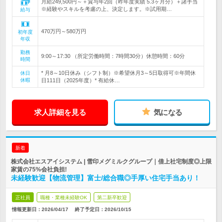
月給249,500円～＋賞与年2回（昨年度実績 5.3ヶ月分）＋諸手当
※経験やスキルを考慮の上、決定します。※試用期…
給与
470万円～580万円
初年度
年収
勤務
9:00～17:30 （所定労働時間：7時間30分）休憩時間：60分
時間
* 月8～10日休み（シフト制）※希望休月3～5日取得可※年間休
休日
休暇
日111日（2025年度）* 有給休…
求人詳細を見る
気になる
新着
株式会社エスアイシステム | 雪印メグミルクグループ｜借上社宅制度◎上限
家賃の75%会社負担!
未経験歓迎【物流管理】富士/総合職◎手厚い住宅手当あり！
正社員
職種・業種未経験OK
第二新卒歓迎
情報更新日：2026/04/17
終了予定日：
2026/10/15