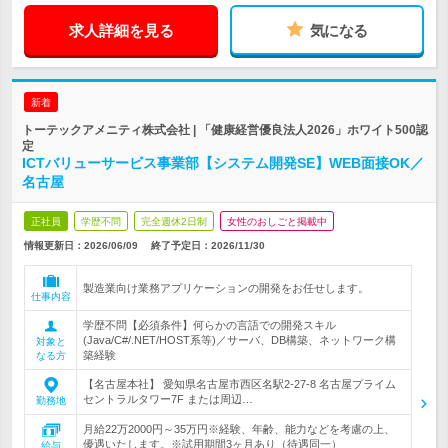
求人詳細を見る
気になる
新着
トーテックアメニティ株式会社 | 「健康経営優良法人2026」ホワイト500認
定
ICTバリューサービス事業部【システム開発SE】WEB面接OK／
名古屋
正社員
学歴不問
完全週休2日制
女性のおしごと掲載中
情報更新日：2026/06/09
終了予定日：
2026/11/30
製造業向け業務アプリケーションの開発をお任せします。
仕事内容
学歴不問【必須条件】何らかの言語での開発スキル
(Java/C#/.NET/HOST系等)／サーバ、DB構築、ネットワーク構
対象と
築経験
なる方
【名古屋本社】 愛知県名古屋市西区名駅2-27-8 名古屋プライム
セントラルタワー7F または周辺…
勤務地
月給22万2000円～35万円※経験、年齢、能力などを考慮の上、
優遇いたします。※試用期間3ヶ月あり（待遇同一）
給与