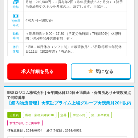
月給：249,500円～＋賞与年2回（昨年度実績 5.3ヶ月分）＋諸手
当※経験やスキルを考慮の上、決定します。※試用…
給与
470万円～580万円
初年度
年収
＜勤務時間＞9:00～17:30 （所定労働時間：7時間30分）休憩時
勤務
時間
間：60分時間外労働有無：有＜…
* 月8～10日休み（シフト制）※希望休月3～5日取得可※年間休
休日
休暇
日111日（2025年度）* 有給休…
求人詳細を見る
気になる
SBSロジコム株式会社 | ★年間休日120日★退職金・保養所あり★複数拠点
で同時募集
【館内物流管理】★東証プライム上場グループ★残業月20H以内
正社員
職種・業種未経験OK
急募
学歴不問
第二新卒歓迎
女性のおしごと掲載中
情報更新日：2026/06/04
終了予定日：
2026/08/31