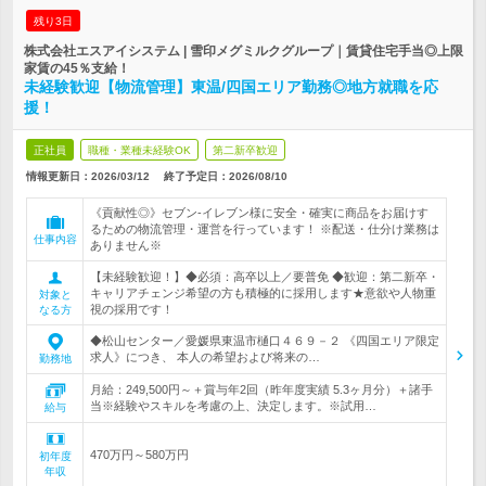
残り3日
株式会社エスアイシステム | 雪印メグミルクグループ｜賃貸住宅手当◎上限
家賃の45％支給！
未経験歓迎【物流管理】東温/四国エリア勤務◎地方就職を応
援！
正社員
職種・業種未経験OK
第二新卒歓迎
情報更新日：2026/03/12
終了予定日：
2026/08/10
《貢献性◎》セブン‐イレブン様に安全・確実に商品をお届けす
るための物流管理・運営を行っています！ ※配送・仕分け業務は
仕事内容
ありません※
【未経験歓迎！】◆必須：高卒以上／要普免 ◆歓迎：第二新卒・
キャリアチェンジ希望の方も積極的に採用します★意欲や人物重
対象と
視の採用です！
なる方
◆松山センター／愛媛県東温市樋口４６９－２ 《四国エリア限定
求人》につき、 本人の希望および将来の…
勤務地
月給：249,500円～＋賞与年2回（昨年度実績 5.3ヶ月分）＋諸手
当※経験やスキルを考慮の上、決定します。※試用…
給与
470万円～580万円
初年度
年収