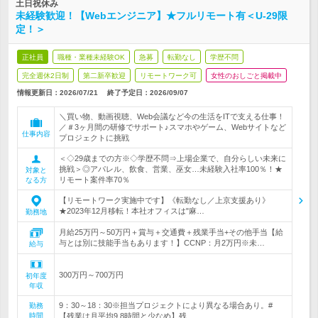
土日祝休み
未経験歓迎！【Webエンジニア】★フルリモート有＜U-29限
定！＞
正社員
職種・業種未経験OK
急募
転勤なし
学歴不問
完全週休2日制
第二新卒歓迎
リモートワーク可
女性のおしごと掲載中
情報更新日：2026/07/21
終了予定日：
2026/09/07
＼買い物、動画視聴、Web会議など今の生活をITで支える仕事！
／＃3ヶ月間の研修でサポート♪スマホやゲーム、Webサイトなど
仕事内容
プロジェクトに挑戦
＜◇29歳までの方※◇学歴不問⇒上場企業で、自分らしい未来に
挑戦＞◎アパレル、飲食、営業、巫女…未経験入社率100％！★
対象と
リモート案件率70％
なる方
【リモートワーク実施中です】《転勤なし／上京支援あり》
★2023年12月移転！本社オフィスは"麻…
勤務地
月給25万円～50万円＋賞与＋交通費＋残業手当+その他手当【給
与とは別に技能手当もあります！】CCNP：月2万円※未…
給与
300万円～700万円
初年度
年収
9：30～18：30※担当プロジェクトにより異なる場合あり。#
勤務
時間
【残業は月平均9.8時間と少なめ】残…