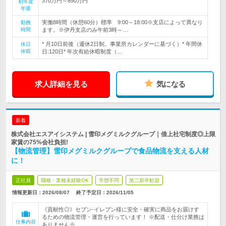
370万円～650万円
初年度
年収
実働8時間（休憩60分）標準 9:00～18:00※支店によって異なり
勤務
時間
ます。※伊丹支店のみ午前3時～…
* 月10日前後（週休2日制。事業所カレンダーに基づく）* 年間休
休日
休暇
日:120日* 年次有給休暇制度（…
求人詳細を見る
気になる
新着
株式会社エスアイシステム | 雪印メグミルクグループ｜借上社宅制度◎上限
家賃の75%会社負担!
【物流管理】雪印メグミルクグループで食品物流を支える人材
に！
正社員
職種・業種未経験OK
学歴不問
第二新卒歓迎
情報更新日：2026/08/07
終了予定日：
2026/11/05
《貢献性◎》セブン‐イレブン様に安全・確実に商品をお届けす
るための物流管理・運営を行っています！ ※配送・仕分け業務は
仕事内容
ありません※