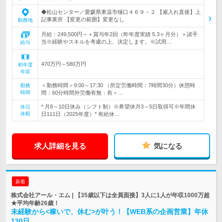
◆松山センター／愛媛県東温市樋口４６９－２ 【雇入れ直後】上
記事業所 【変更の範囲】変更なし
勤務地
月給：249,500円～＋賞与年2回（昨年度実績 5.3ヶ月分）＋諸手
当※経験やスキルを考慮の上、決定します。※試用…
給与
470万円～580万円
初年度
年収
＜勤務時間＞9:00～17:30 （所定労働時間：7時間30分）休憩時
勤務
時間
間：60分時間外労働有無：有＜…
* 月8～10日休み（シフト制）※希望休月3～5日取得可※年間休
休日
休暇
日111日（2025年度）* 有給休…
求人詳細を見る
気になる
新着
株式会社アール・エム | 【35歳以下は全員面接】3人に1人が年収1000万超
★平均年齢26歳！
未経験から<稼いで、休む>が叶う！【WEB系の企画営業】年休
130日