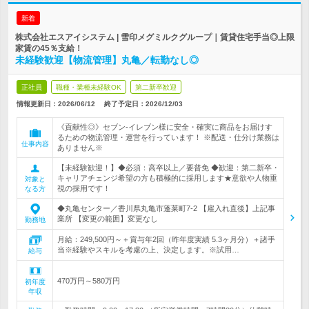
新着
株式会社エスアイシステム | 雪印メグミルクグループ｜賃貸住宅手当◎上限
家賃の45％支給！
未経験歓迎【物流管理】丸亀／転勤なし◎
正社員
職種・業種未経験OK
第二新卒歓迎
情報更新日：2026/06/12
終了予定日：
2026/12/03
《貢献性◎》セブン‐イレブン様に安全・確実に商品をお届けす
るための物流管理・運営を行っています！ ※配送・仕分け業務は
仕事内容
ありません※
【未経験歓迎！】◆必須：高卒以上／要普免 ◆歓迎：第二新卒・
キャリアチェンジ希望の方も積極的に採用します★意欲や人物重
対象と
視の採用です！
なる方
◆丸亀センター／香川県丸亀市蓬莱町7-2 【雇入れ直後】上記事
業所 【変更の範囲】変更なし
勤務地
月給：249,500円～＋賞与年2回（昨年度実績 5.3ヶ月分）＋諸手
当※経験やスキルを考慮の上、決定します。※試用…
給与
470万円～580万円
初年度
年収