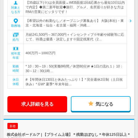
【35歳以下(※)は全員面接→WEB面接1回&応募から最短10日以内
で内定】◆第二新卒歓迎◆旅行、グルメ、名所巡りが好きな方は
対象と
RMの営業にピッタリです！
なる方
【希望以外の転勤なし／オープニング募集あり】 大阪(本社)・東
京・北海道・仙台・名古屋・福岡・沖縄…
勤務地
月給241,500円～367,000円＋インセンティブ※年齢や経験等に応
じて、待遇は優遇・決定します※固定残業代（2…
給与
400万円～1000万円
初年度
年収
* 10：30～19：50(実働8時間／休憩80分)# ★1日の流れ１）10：
勤務
時間
30～12：30(1時…
# 【年間休日130日と休みたっぷり！】* 完全週休2日制（土日祝
休日
休暇
休み）* GW* 夏季* 年末年始…
求人詳細を見る
気になる
新着
株式会社ボードルア | 【プライム上場】＊残業ほぼなし＊年休125日以上＊