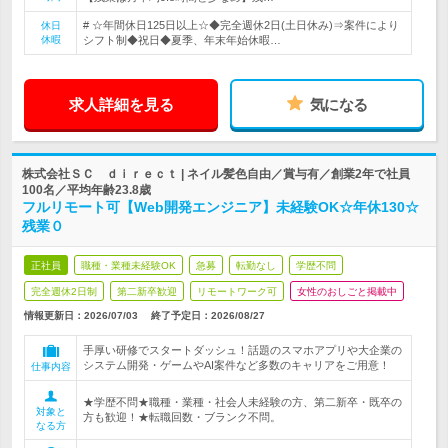
# ☆年間休日125日以上☆◆完全週休2日(土日休み)⇒案件により
休日
休暇
シフト制◆祝日◆夏季、年末年始休暇…
求人詳細を見る
気になる
株式会社ＳＣ ｄｉｒｅｃｔ | ネイル髪色自由／賞与有／創業2年で社員
100名／平均年齢23.8歳
フルリモート可【Web開発エンジニア】未経験OK☆年休130☆
残業０
正社員
職種・業種未経験OK
急募
転勤なし
学歴不問
完全週休2日制
第二新卒歓迎
リモートワーク可
女性のおしごと掲載中
情報更新日：2026/07/03
終了予定日：
2026/08/27
手厚い研修でスタートダッシュ！話題のスマホアプリや大企業の
システム開発・ゲームやAI案件など多数のキャリアをご用意！
仕事内容
★学歴不問★職種・業種・社会人未経験の方、第二新卒・既卒の
対象と
方も歓迎！★転職回数・ブランク不問。
なる方