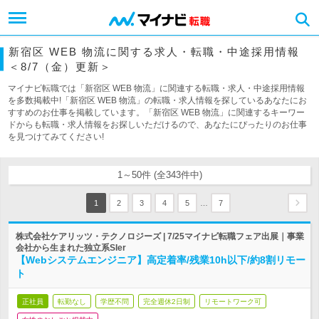
新宿区 WEB 物流に関する求人・転職・中途採用情報
＜8/7（金）更新＞
マイナビ転職では「新宿区 WEB 物流」に関連する転職・求人・中途採用情報
を多数掲載中!「新宿区 WEB 物流」の転職・求人情報を探しているあなたにお
すすめのお仕事を掲載しています。「新宿区 WEB 物流」に関連するキーワー
ドからも転職・求人情報をお探しいただけるので、あなたにぴったりのお仕事
を見つけてみてください!
1～50件 (全343件中)
…
1
2
3
4
5
7
株式会社ケアリッツ・テクノロジーズ | 7/25マイナビ転職フェア出展｜事業
会社から生まれた独立系SIer
【Webシステムエンジニア】高定着率/残業10h以下/約8割リモー
ト
正社員
転勤なし
学歴不問
完全週休2日制
リモートワーク可