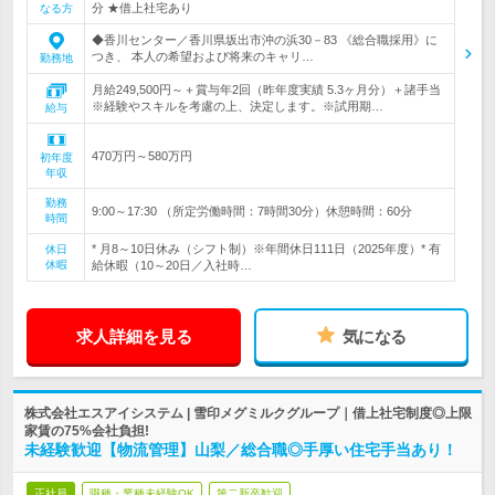
分 ★借上社宅あり
なる方
◆香川センター／香川県坂出市沖の浜30－83 《総合職採用》に
つき、 本人の希望および将来のキャリ…
勤務地
月給249,500円～＋賞与年2回（昨年度実績 5.3ヶ月分）＋諸手当
※経験やスキルを考慮の上、決定します。※試用期…
給与
470万円～580万円
初年度
年収
勤務
9:00～17:30 （所定労働時間：7時間30分）休憩時間：60分
時間
* 月8～10日休み（シフト制）※年間休日111日（2025年度）* 有
休日
休暇
給休暇（10～20日／入社時…
求人詳細を見る
気になる
株式会社エスアイシステム | 雪印メグミルクグループ｜借上社宅制度◎上限
家賃の75%会社負担!
未経験歓迎【物流管理】山梨／総合職◎手厚い住宅手当あり！
正社員
職種・業種未経験OK
第二新卒歓迎