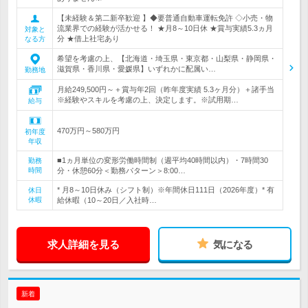
【未経験＆第二新卒歓迎 】◆要普通自動車運転免許 ◇小売・物
流業界での経験が活かせる！ ★月8～10日休 ★賞与実績5.3ヵ月
対象と
分 ★借上社宅あり
なる方
希望を考慮の上、【北海道・埼玉県・東京都・山梨県・静岡県・
滋賀県・香川県・愛媛県】いずれかに配属い…
勤務地
月給249,500円～＋賞与年2回（昨年度実績 5.3ヶ月分）＋諸手当
※経験やスキルを考慮の上、決定します。※試用期…
給与
470万円～580万円
初年度
年収
■1ヵ月単位の変形労働時間制（週平均40時間以内）・7時間30
勤務
時間
分・休憩60分＜勤務パターン＞8:00…
* 月8～10日休み（シフト制）※年間休日111日（2026年度）* 有
休日
休暇
給休暇（10～20日／入社時…
求人詳細を見る
気になる
新着