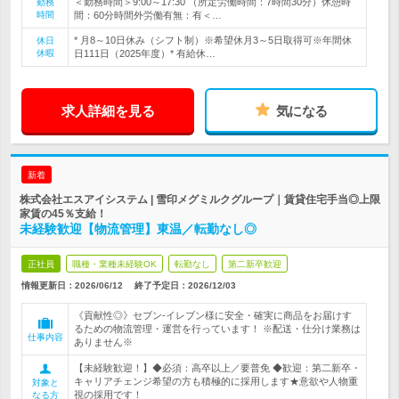
＜勤務時間＞9:00～17:30 （所定労働時間：7時間30分）休憩時
勤務
時間
間：60分時間外労働有無：有＜…
* 月8～10日休み（シフト制）※希望休月3～5日取得可※年間休
休日
休暇
日111日（2025年度）* 有給休…
求人詳細を見る
気になる
新着
株式会社エスアイシステム | 雪印メグミルクグループ｜賃貸住宅手当◎上限
家賃の45％支給！
未経験歓迎【物流管理】東温／転勤なし◎
正社員
職種・業種未経験OK
転勤なし
第二新卒歓迎
情報更新日：2026/06/12
終了予定日：
2026/12/03
《貢献性◎》セブン‐イレブン様に安全・確実に商品をお届けす
るための物流管理・運営を行っています！ ※配送・仕分け業務は
仕事内容
ありません※
【未経験歓迎！】◆必須：高卒以上／要普免 ◆歓迎：第二新卒・
キャリアチェンジ希望の方も積極的に採用します★意欲や人物重
対象と
視の採用です！
なる方