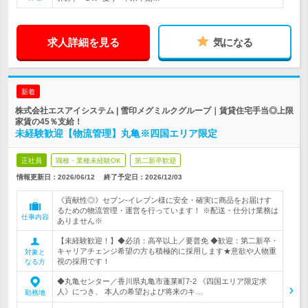
求人詳細を見る
気になる
新着
株式会社エスアイシステム | 雪印メグミルクグループ｜賃貸住宅手当◎上限
家賃の45％支給！
未経験歓迎【物流管理】丸亀※四国エリア限定
正社員
職種・業種未経験OK
第二新卒歓迎
情報更新日：2026/06/12
終了予定日：
2026/12/03
《貢献性◎》セブン‐イレブン様に安全・確実に商品をお届けす
るための物流管理・運営を行っています！ ※配送・仕分け業務は
仕事内容
ありません※
【未経験歓迎！】◆必須：高卒以上／要普免 ◆歓迎：第二新卒・
キャリアチェンジ希望の方も積極的に採用します★意欲や人物重
対象と
視の採用です！
なる方
◆丸亀センター／香川県丸亀市蓬莱町7-2 《四国エリア限定求
人》につき、 本人の希望および将来のキ…
勤務地