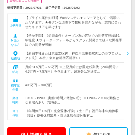
女性のおしごと掲載中
情報更新日：2026/07/31
終了予定日：
2026/09/03
【プライム案件約7割】Webシステムエンジニアとしてご活躍い
ただきます。★モダンな環境下で技術を磨きながら、志向に合わ
仕事内容
せたキャリアを築けます。
【学歴不問】《必須条件》オープン系の言語での開発実務経験1
年程度 ★ウォーターフォールからスクラム開発まで様々な開発手
対象と
法での開発が可能
なる方
【新宿本社または東京23区内、神奈川県主要駅周辺の各プロジェ
クト先】 本社／東京都新宿区新宿4-1…
勤務地
月給31.5万円～55万円 ※上記月給には固定残業代（20時間分／
4.3万円～7.5万円）を含みます。超過分は別途支…
給与
408万円～700万円
初年度
年収
10:00～19:00（実働8時間／休憩60分）※11:00～20:00の勤務と
勤務
時間
なる場合あり（実働8…
《年間休日125日》完全週休2日制（土・日）祝日年末年始休暇
休日
休暇
（5日）慶弔休暇出産・育児休暇介護休暇有…
求人詳細を見る
気になる