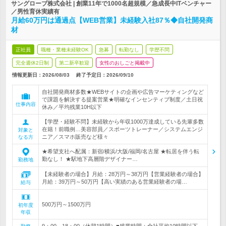
サングローブ株式会社 | 創業11年で1000名超規模／急成長中ITベンチャー
／男性育休実績有
月給60万円は通過点【WEB営業】未経験入社87％◆自社開発商
材
正社員
職種・業種未経験OK
急募
転勤なし
学歴不問
完全週休2日制
第二新卒歓迎
女性のおしごと掲載中
情報更新日：2026/08/03
終了予定日：
2026/09/10
自社開発商材多数★WEBサイトの企画や広告マーケティングなど
で課題を解決する提案営業★明確なインセンティブ制度／土日祝
仕事内容
休み／平均残業10H以下
【学歴・経験不問】未経験から年収1000万達成している先輩多数
在籍！前職例…美容部員／スポーツトレーナー／システムエンジ
対象と
ニア／スマホ販売など様々
なる方
★希望支社へ配属：新宿/横浜/大阪/福岡/名古屋 ★転居を伴う転
勤なし！ ★駅地下高層階デザイナー…
勤務地
【未経験者の場合】月給：28万円～38万円【営業経験者の場合】
月給：39万円～50万円【高い実績のある営業経験者の場…
給与
500万円～1500万円
初年度
年収