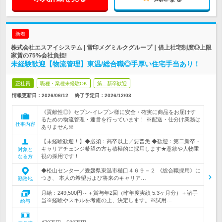
新着
株式会社エスアイシステム | 雪印メグミルクグループ｜借上社宅制度◎上限
家賃の75%会社負担!
未経験歓迎【物流管理】東温/総合職◎手厚い住宅手当あり！
正社員
職種・業種未経験OK
第二新卒歓迎
情報更新日：2026/06/12
終了予定日：
2026/12/03
《貢献性◎》セブン‐イレブン様に安全・確実に商品をお届けす
るための物流管理・運営を行っています！ ※配送・仕分け業務は
仕事内容
ありません※
【未経験歓迎！】◆必須：高卒以上／要普免 ◆歓迎：第二新卒・
キャリアチェンジ希望の方も積極的に採用します★意欲や人物重
対象と
視の採用です！
なる方
◆松山センター／愛媛県東温市樋口４６９－２ 《総合職採用》に
つき、 本人の希望および将来のキャリア…
勤務地
月給：249,500円～＋賞与年2回（昨年度実績 5.3ヶ月分）＋諸手
当※経験やスキルを考慮の上、決定します。※試用…
給与