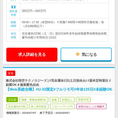
380万円～650万円
初年度
年収
09:00～17:30（休憩60分）※実働7.5時間※時間外労働有無：有
勤務
時間
（月20時間以下）
完全週休2日制（土・日）祝日GW年末年始休暇夏季休暇有給休暇
休日
休暇
慶弔休暇※年間休日:123日
求人詳細を見る
気になる
新着
株式会社悟空テクノロジーズ | #完全週休2日(土日祝休み) #基本定時退社 #
副業OK＃服装髪色自由
【Web系総合職】#U-32限定#フルリモ可#年休125日#未経験OK
正社員
職種・業種未経験OK
急募
転勤なし
学歴不問
完全週休2日制
第二新卒歓迎
リモートワーク可
女性のおしごと掲載中
情報更新日：2026/07/07
終了予定日：
2026/09/07