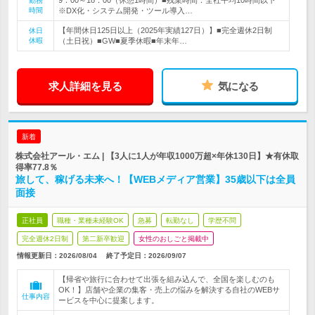
9：00～18：00（休憩1時間）■残業時間：全社平均10時間以下
勤務
時間
※DX化・システム開発・ツール導入…
【年間休日125日以上（2025年実績127日）】■完全週休2日制
休日
休暇
（土日祝）■GW■夏季休暇■年末年…
求人詳細を見る
気になる
新着
株式会社アール・エム | 【3人に1人が年収1000万超×年休130日】★有休取
得率77.8％
旅して、稼げる未来へ！【WEBメディア営業】35歳以下は全員
面接
正社員
職種・業種未経験OK
急募
転勤なし
学歴不問
完全週休2日制
第二新卒歓迎
女性のおしごと掲載中
情報更新日：2026/08/04
終了予定日：
2026/09/07
【帰省や旅行に合わせて出張を組み込んで、全国を楽しむのも
OK！】店舗や企業の集客・売上の悩みを解決する自社のWEBサ
仕事内容
ービスを中心に提案します。