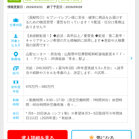
情報更新日：2026/03/31
終了予定日：
2026/09/28
《貢献性◎》セブン‐イレブン様に安全・確実に商品をお届けす
るための物流管理・運営を行っています！※配送・仕分け業務は
仕事内容
ありません※
【未経験歓迎！】◆必須：高卒以上／要普免 ◆歓迎：第二新卒・
キャリアチェンジ希望の方も積極的に採用します★意欲や人物重
対象と
視の採用です！
なる方
山梨センター ・所在地：山梨県中巨摩郡昭和町築地新居８７７－
１ ・アクセス：JR身延線「常永」駅よ…
勤務地
月給：249,500円～＋賞与年2回（昨年度実績 5.3ヶ月分）＋諸手
当※経験やスキルを考慮の上、決定します。※試用…
給与
470万円～580万円
初年度
年収
＜勤務時間＞9:00～17:30 （所定労働時間：7時間30分）休憩時
勤務
時間
間：60分時間外労働有無：有＜…
* 月8～10日休み（シフト制）※希望休月3～5日取得可※年間休
休日
休暇
日111日（2025年度）* 有給休…
求人詳細を見る
気になる