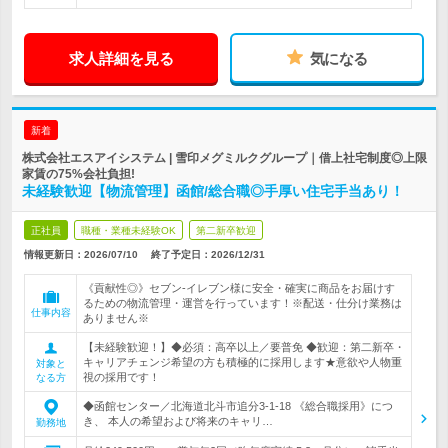
求人詳細を見る
気になる
新着
株式会社エスアイシステム | 雪印メグミルクグループ｜借上社宅制度◎上限
家賃の75%会社負担!
未経験歓迎【物流管理】函館/総合職◎手厚い住宅手当あり！
正社員
職種・業種未経験OK
第二新卒歓迎
情報更新日：2026/07/10
終了予定日：
2026/12/31
《貢献性◎》セブン‐イレブン様に安全・確実に商品をお届けす
るための物流管理・運営を行っています！※配送・仕分け業務は
仕事内容
ありません※
【未経験歓迎！】◆必須：高卒以上／要普免 ◆歓迎：第二新卒・
キャリアチェンジ希望の方も積極的に採用します★意欲や人物重
対象と
視の採用です！
なる方
◆函館センター／北海道北斗市追分3-1-18 《総合職採用》につ
き、 本人の希望および将来のキャリ…
勤務地