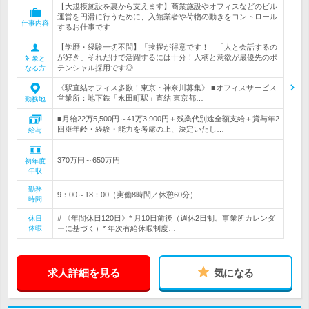
【大規模施設を裏から支えます】商業施設やオフィスなどのビル
運営を円滑に行うために、入館業者や荷物の動きをコントロール
仕事内容
するお仕事です
【学歴・経験一切不問】「挨拶が得意です！」「人と会話するの
が好き」それだけで活躍するには十分！人柄と意欲が最優先のポ
対象と
テンシャル採用です◎
なる方
《駅直結オフィス多数！東京・神奈川募集》 ■オフィスサービス
営業所：地下鉄「永田町駅」直結 東京都…
勤務地
■月給22万5,500円～41万3,900円＋残業代別途全額支給＋賞与年2
回※年齢・経験・能力を考慮の上、決定いたし…
給与
370万円～650万円
初年度
年収
勤務
9：00～18：00（実働8時間／休憩60分）
時間
# 《年間休日120日》* 月10日前後（週休2日制。事業所カレンダ
休日
休暇
ーに基づく）* 年次有給休暇制度…
求人詳細を見る
気になる