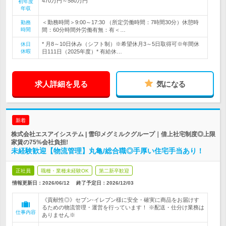
470万円～580万円
初年度
年収
＜勤務時間＞9:00～17:30 （所定労働時間：7時間30分）休憩時
勤務
時間
間：60分時間外労働有無：有＜…
* 月8～10日休み（シフト制）※希望休月3～5日取得可※年間休
休日
休暇
日111日（2025年度）* 有給休…
求人詳細を見る
気になる
新着
株式会社エスアイシステム | 雪印メグミルクグループ｜借上社宅制度◎上限
家賃の75%会社負担!
未経験歓迎【物流管理】丸亀/総合職◎手厚い住宅手当あり！
正社員
職種・業種未経験OK
第二新卒歓迎
情報更新日：2026/06/12
終了予定日：
2026/12/03
《貢献性◎》セブン‐イレブン様に安全・確実に商品をお届けす
るための物流管理・運営を行っています！ ※配送・仕分け業務は
仕事内容
ありません※