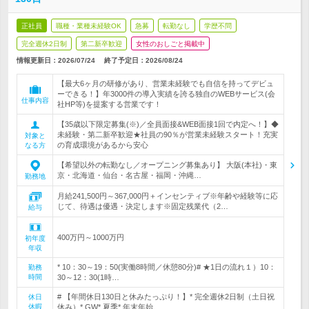
正社員
職種・業種未経験OK
急募
転勤なし
学歴不問
完全週休2日制
第二新卒歓迎
女性のおしごと掲載中
情報更新日：2026/07/24
終了予定日：
2026/08/24
【最大6ヶ月の研修があり、営業未経験でも自信を持ってデビュ
ーできる！】年3000件の導入実績を誇る独自のWEBサービス(会
仕事内容
社HP等)を提案する営業です！
【35歳以下限定募集(※)／全員面接&WEB面接1回で内定へ！】◆
未経験・第二新卒歓迎★社員の90％が営業未経験スタート！充実
対象と
の育成環境があるから安心
なる方
【希望以外の転勤なし／オープニング募集あり】 大阪(本社)・東
京・北海道・仙台・名古屋・福岡・沖縄…
勤務地
月給241,500円～367,000円＋インセンティブ※年齢や経験等に応
じて、待遇は優遇・決定します※固定残業代（2…
給与
400万円～1000万円
初年度
年収
* 10：30～19：50(実働8時間／休憩80分)# ★1日の流れ１）10：
勤務
時間
30～12：30(1時…
# 【年間休日130日と休みたっぷり！】* 完全週休2日制（土日祝
休日
休暇
休み）* GW* 夏季* 年末年始…