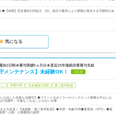
25日◆【休暇】完全週休2日制(土・日)、祝日※案件により夜勤が発生する可能性があ
気になる
全週休2日制★賞与実績5ヵ月分★直近25年連続決算賞与支給
守メンテナンス】未経験OK！
正社員
なし
学歴不問
完全週休2日制
第二新卒歓迎
ら入社した先輩も活躍中】◆プラントやボイラーのメンテナンス業務を中心にお
0代が活躍中、今後なくなることのない仕事
きな方必見／【未経験・第二新卒歓迎】◆学歴・年齢不問◆要普免（AT可）◆面
採用！人柄・人物重視の採用