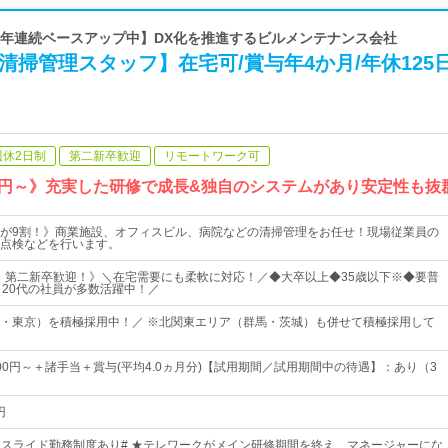
【4年連続ベースアップ中】DX化を推進するビルメンテナンス会社
清掃管理スタッフ】在宅可/賞与年4か月/年休125
週休2日制
第二新卒歓迎
リモートワーク可
9万円～》充実した研修で成長&独自のシステムがあり安定性も抜
が9割！》商業施設、オフィスビル、病院などの清掃管理をお任せ！現場従業員の
点検などを行います。
・第二新卒歓迎！》＼在宅需要にも柔軟に対応！／◆大卒以上◆35歳以下※◆要普
＼20代の社員が多数活躍中！／
・東京）を積極採用中！／ ※北関東エリア（群馬・茨城）も併せて積極採用して
000円～＋諸手当＋賞与(平均4.0ヵ月分)【試用期間／試用期間中の待遇】：あり（3
円
30※スライド勤務制度あり# ★テレワークがメイン研修期間を終え、マネージャーにな