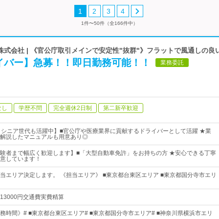
1
2
3
4
1件〜50件（全166件中）
式会社 | 《官公庁取引メインで安定性"抜群"》フラットで風通しの良
イバー】急募！！即日勤務可能！！
業務委託
なし
学歴不問
完全週休2日制
第二新卒歓迎
・シニア世代も活躍中】■官公庁や医療業界に貢献するドライバーとして活躍 ★業
解説したマニュアルも用意あり◎
験者まで幅広く歓迎します】■「大型自動車免許」をお持ちの方 ★安心できる丁寧
意しています！
当エリア決定します。 《担当エリア》 ■東京都台東区エリア ■東京都国分寺市エリ
13000円交通費実費精算
務時間》# ■東京都台東区エリア# ■東京都国分寺市エリア# ■神奈川県横浜市エリ