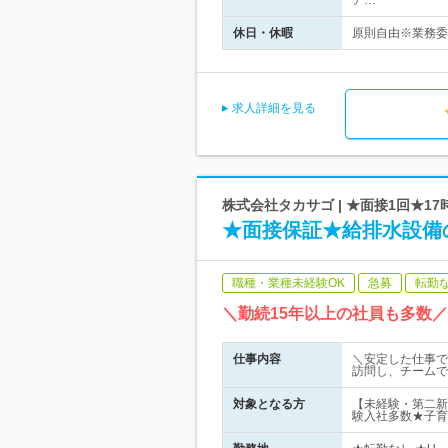
ア…
休日・休暇
原則自由※業務委
求人詳細を見る
株式会社タカサゴ | ★面接1回★1
★面接保証★給排水設備
職種・業種未経験OK
急募
転勤
＼勤続15年以上の社員も多数
仕事内容
＼安定した仕事で
訪問し、チームで
対象となる方
【未経験・第二新
験入社多数★子育