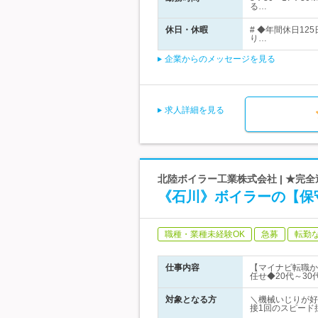
る…
休日・休暇
# ◆年間休日1
り…
企業からのメッセージを見る
求人詳細を見る
北陸ボイラー工業株式会社 | ★完
《石川》ボイラーの【保
職種・業種未経験OK
急募
転勤
仕事内容
【マイナビ転職か
任せ◆20代～3
対象となる方
＼機械いじりが好
接1回のスピード