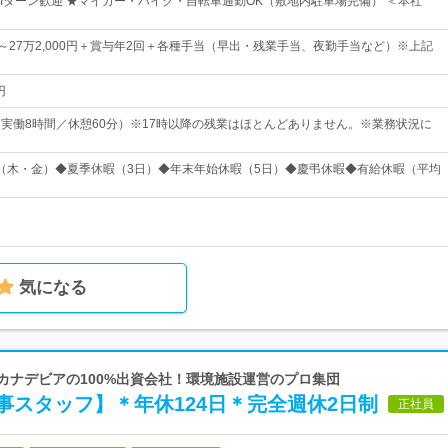
・Iターン歓迎 ★マイカー・バイク・自転車通勤OK（敷地内駐車場完備） ＜本社
0円～27万2,000円＋賞与年2回＋各種手当（早出・残業手当、夜勤手当など）※上記
円
00（実働8時間／休憩60分）※17時以降の残業はほとんどありません。※業務状況に
（木・金）◆夏季休暇（3日）◆年末年始休暇（5日）◆慶弔休暇◆有給休暇（平均
気になる
 カナデビアの100%出資会社！環境施設運営のプロ集団
事スタッフ】＊年休124日＊完全週休2日制
正社員