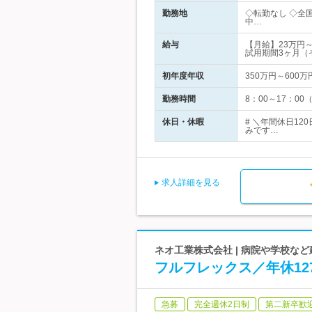
勤務地
◇転勤なし ◇全
中…
給与
【月給】23万円
試用期間3ヶ月（
初年度年収
350万円～600万
勤務時間
8：00～17：00（
休日・休暇
# ＼年間休日1
みです…
求人詳細を見る
ネオ工業株式会社 | 病院や学校な
フルフレックス／年休1
急募
完全週休2日制
第二新卒歓