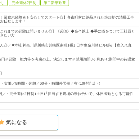
なし
完全週休2日制
第二新卒歓迎
！業務未経験者も安心してスタート◎】各市町村に納品された焼却炉の清掃工事
お任せします！
！これまでの経験は問いません◎】《必須》◆高卒以上 ◆手に職をつけて正社員と
きたい方
ん◎／ ■本社 神奈川県川崎市川崎区南町1番1 日本生命川崎ビル8階 【雇入れ直
3万円※経験・能力等を考慮の上、決定します※試用期間3ヶ月あり(期間中の待遇変
円
30・実働／8時間・休憩／60分・時間外労働／有 (10時間以下)
24日／・完全週休2日制 (土日)└担当する現場の兼ね合いで、休日出勤となる可能性
気になる