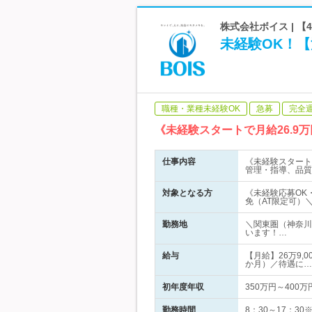
株式会社ボイス | 
未経験OK！【
職種・業種未経験OK
急募
完全
《未経験スタートで月給26.
仕事内容
《未経験スタート
管理・指導、品質
対象となる方
《未経験応募OK
免（AT限定可）
勤務地
＼関東圏（神奈川
います！…
給与
【月給】26万9,
か月）／待遇に…
初年度年収
350万円～400万
勤務時間
8：30～17：