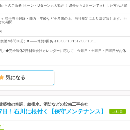
国からのご応募 Iターン・Uターンも大歓迎！ 県外からUターンで入社した方も活躍
～＋ 諸手当※経験・能力・年齢などを考慮の上、当社規定により決定致します。※
その期間…
円
実働7時間30分）# ――休憩3回あり10:00~10:1512:00~13:…
20日／◆完全週休2日制※会社カレンダーに応じて 金曜日・土曜日・日曜日がお休
気になる
ど建築物の空調、給排水、消防などの設備工事会社
27日！石川に根付く【保守メンテナンス】
正社員
迎