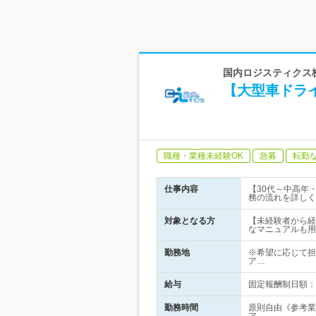
国内ロジスティクス株
【大型車ドラ
職種・業種未経験OK
急募
転勤
仕事内容
【30代～中高年
務の流れを詳しく
対象となる方
【未経験者から経
なマニュアルも用
勤務地
※希望に応じて担
ア…
給与
固定報酬制日額：
勤務時間
原則自由《参考業