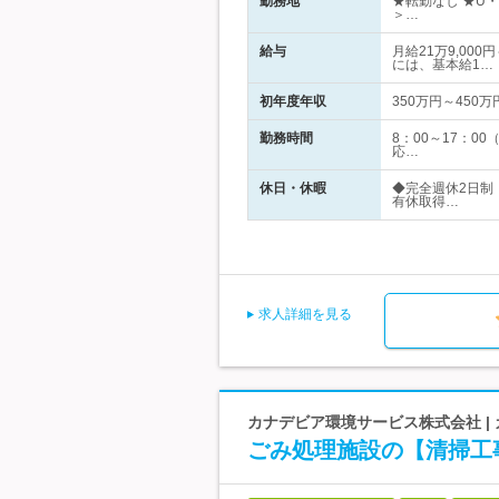
勤務地
★転勤なし ★U
＞…
給与
月給21万9,00
には、基本給1…
初年度年収
350万円～450万
勤務時間
8：00～17：
応…
休日・休暇
◆完全週休2日制
有休取得…
求人詳細を見る
カナデビア環境サービス株式会社 |
ごみ処理施設の【清掃工