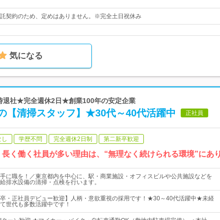
託契約のため、定めはありません。※完全土日祝休み
気になる
7時退社★完全週休2日★創業100年の安定企業
の【清掃スタッフ】★30代～40代活躍中
正社員
なし
学歴不問
完全週休2日制
第二新卒歓迎
／ 長く働く社員が多い理由は、“無理なく続けられる環境”にあ
手に職を！／東京都内を中心に、駅・商業施設・オフィスビルや公共施設などを
給排水設備の清掃・点検を行います。
卒・正社員デビュー歓迎】人柄・意欲重視の採用です！★30～40代活躍中★未経
て世代も多数活躍中です！