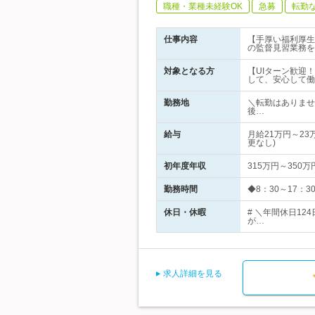
職種・業種未経験OK
急募
転勤
仕事内容
【手厚い福利厚生
の監督見習業務を
対象となる方
【UIターン歓迎
して、安心して働
勤務地
＼転勤はありませ
後…
給与
月給21万円～2
更なし)
初年度年収
315万円～350万
勤務時間
◆8：30～17：
休日・休暇
# ＼年間休日1
が…
求人詳細を見る