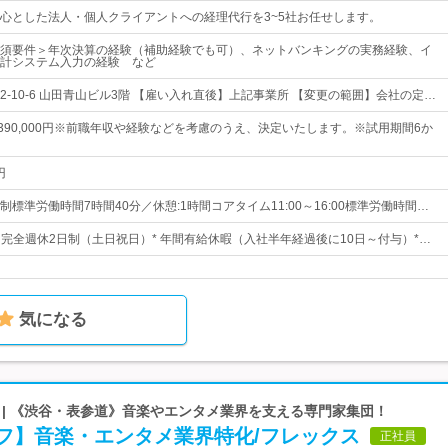
心とした法人・個人クライアントへの経理代行を3~5社お任せします。
須要件＞年次決算の経験（補助経験でも可）、ネットバンキングの実務経験、イ
計システム入力の経験 など
-10-6 山田青山ビル3階 【雇い入れ直後】上記事業所 【変更の範囲】会社の定…
円～390,000円※前職年収や経験などを考慮のうえ、決定いたします。※試用期間6か
円
標準労働時間7時間40分／休憩:1時間コアタイム11:00～16:00標準労働時間…
日* 完全週休2日制（土日祝日）* 年間有給休暇（入社半年経過後に10日～付与）*…
気になる
 | 《渋谷・表参道》音楽やエンタメ業界を支える専門家集団！
フ】音楽・エンタメ業界特化/フレックス
正社員