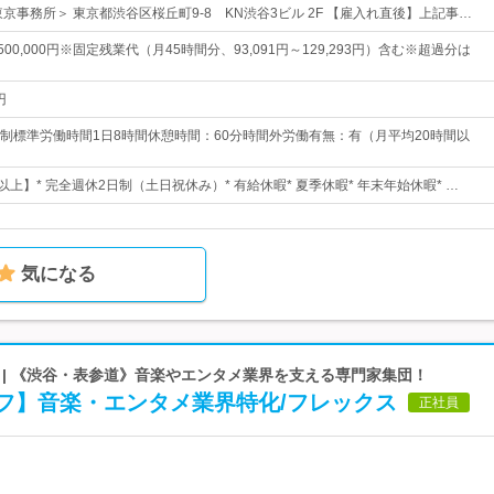
京事務所＞ 東京都渋谷区桜丘町9-8 KN渋谷3ビル 2F 【雇入れ直後】上記事…
～500,000円※固定残業代（月45時間分、93,091円～129,293円）含む※超過分は
円
制標準労働時間1日8時間休憩時間：60分時間外労働有無：有（月平均20時間以
以上】* 完全週休2日制（土日祝休み）* 有給休暇* 夏季休暇* 年末年始休暇* …
気になる
 | 《渋谷・表参道》音楽やエンタメ業界を支える専門家集団！
フ】音楽・エンタメ業界特化/フレックス
正社員