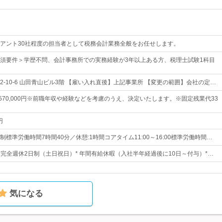
アント30社程度の担当者として税務会計業務全般をお任せします。
須要件＞学歴不問、会計事務所での実務経験が3年以上ある方、税理士試験1科目
-10-6 山田青山ビル3階 【雇い入れ直後】上記事業所 【変更の範囲】会社の定…
円～570,000円※前職年収や経験などを考慮のうえ、決定いたします。※固定残業代33
円
標準労働時間7時間40分／休憩:1時間コアタイム11:00～16:00標準労働時間…
日* 完全週休2日制（土日祝日）* 年間有給休暇（入社半年経過後に10日～付与）*…
気になる