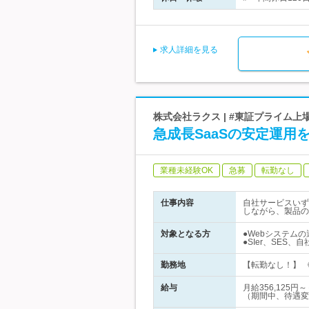
求人詳細を見る
株式会社ラクス | #東証プライム上場
急成長SaaSの安定運
業種未経験OK
急募
転勤なし
仕事内容
自社サービスいず
しながら、製品の
対象となる方
●Webシステム
●SIer、SES
勤務地
【転勤なし！】 《
給与
月給356,12
（期間中、待遇変