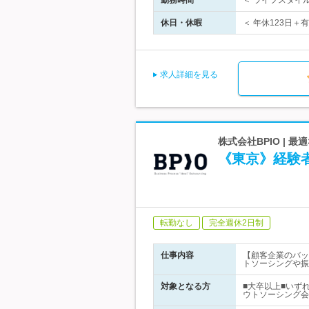
勤務時間
＜ ライフスタイル
休日・休暇
＜ 年休123日＋
求人詳細を見る
株式会社BPIO |
《東京》経験
転勤なし
完全週休2日制
仕事内容
【顧客企業のバッ
トソーシングや振
対象となる方
■大卒以上■いず
ウトソーシング会社