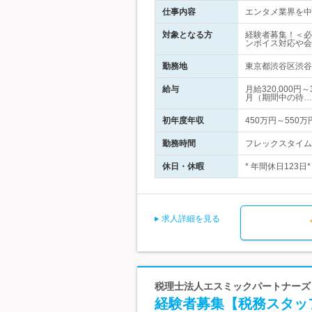
仕事内容
エンタメ業界を中
対象となる方
経験者募集！＜必
ンボイス対応や会
勤務地
東京都渋谷区渋谷2
給与
月給320,000
月（期間中の待…
初年度年収
450万円～550万
勤務時間
フレックスタイム制
休日・休暇
* 年間休日123
求人詳細を見る
税理士法人エスミックパートナーズ
経験者募集【税務スタッ