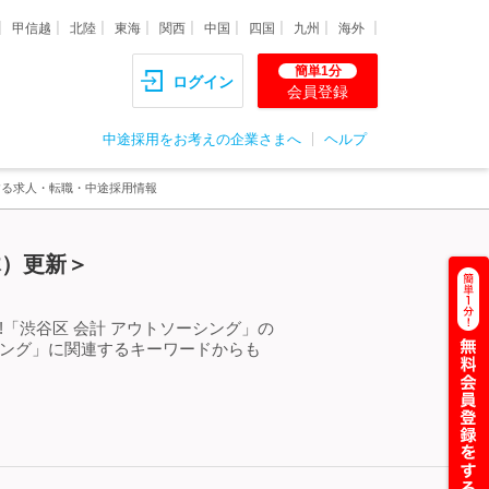
甲信越
北陸
東海
関西
中国
四国
九州
海外
簡単1分
ログイン
会員登録
中途採用をお考えの企業さまへ
ヘルプ
する求人・転職・中途採用情報
木）更新＞
「渋谷区 会計 アウトソーシング」の
シング」に関連するキーワードからも