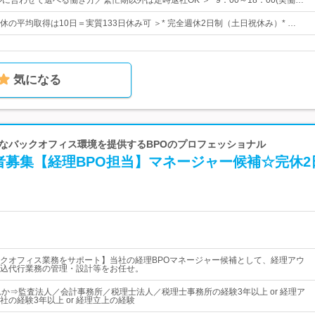
に合わせて選べる働き方／繁忙期以外は定時退社OK ＞* 9：00～18：00(実働…
有休の平均取得は10日＝実質133日休み可 ＞* 完全週休2日制（土日祝休み）* …
気になる
 最適なバックオフィス環境を提供するBPOのプロフェッショナル
者募集【経理BPO担当】マネージャー候補☆完休2
クオフィス業務をサポート】当社の経理BPOマネージャー候補として、経理アウ
込代行業務の管理・設計等をお任せ。
れか⇒監査法人／会計事務所／税理士法人／税理士事務所の経験3年以上 or 経理ア
の経験3年以上 or 経理立上の経験