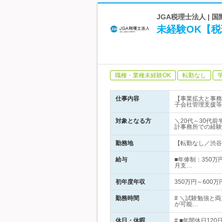
JGA税理士法人 |
未経験OK【税
職種・業種未経験OK
転勤なし
仕事内容
【事業拡大と事務
子会社管理支援等
対象となる方
＼20代～30代
計事務所での経験
勤務地
【転勤なし／渋谷駅
給与
■年俸制：350万円
月支…
初年度年収
350万円～600万
勤務時間
# ＼試験勉強と
が可能…
休日・休暇
# ■年間休日12