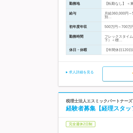
勤務地
【転勤なし】 ＜東
給与
月給360,000円
別…
初年度年収
500万円～700万
勤務時間
フレックスタイム
下）＜標…
休日・休暇
【年間休日120日
求人詳細を見る
税理士法人エスミックパートナーズ
経験者募集【経理スタッ
完全週休2日制