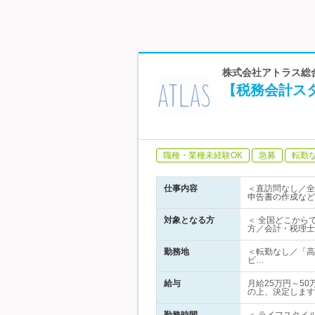
株式会社アトラス総合
【税務会計ス
職種・業種未経験OK
急募
転勤
仕事内容
＜直訪問なし／全
申告書の作成など
対象となる方
＜ 全国どこから
方／会計・税理士
勤務地
＜転勤なし／「高
ビ…
給与
月給25万円～5
の上、決定します