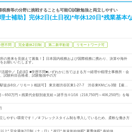
 国際税務等の分野に挑戦することも可能◎試験勉強と両立しやすい
理士補助】完休2日(土日祝)*年休120日*残業基本
学歴不問
完全週休2日制
第二新卒歓迎
リモートワーク可
所の将来を見据えて募集！】日本国内税務および国際税務に携わり、決算や海外
をお願いいたします。
前半活躍中／【必須】■学歴不問■いずれかに当てはまる方⇒経理や税理士事務所・会
、試験科目合格者、試験勉強中の方
徒歩8分／リモート相談可】 東京都渋谷区東1-27-7 渋谷東KMビル3階 【雇…
～650万円＋残業代全額別途支給＋諸手当※1/16（218,750円～406,250円）を毎
円
両立しやすい環境です！／# フレックスタイム制を導入しているため、柔軟な働き方
0日以上* 完全週休2日制（土・日）* 祝日* 年末年始休暇* 夏季休暇* 有給休…