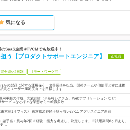
気になる
のSaaS企業 #TVCMでも放送中！
用を担う【プロダクトサポートエンジニア】
正社員
完全週休2日制
リモートワーク可
れかの製品に関する運用保守・改善業務を担当。開発チームや他部署と密に連携
品質とユーザー満足度向上を目指します
の運用手順の作成、実施経験（※基幹システム、Webアプリケーション など）
、自社サービスなど様々な業態からの転職多数
東京第1オフィス》 東京都渋谷区千駄ヶ谷5-27-11 アグリスクエア新宿
5円～＋諸手当＋賞与年2回※経験・能力を考慮し、決定します。※試用期間6ヶ月あり。
更…