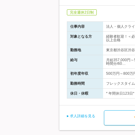
完全週休2日制
仕事内容
法人・個人クライ
対象となる方
経験者歓迎！＜必
以上合格
勤務地
東京都渋谷区渋谷2
給与
月給357,000
時間分/60…
初年度年収
500万円～800万
勤務時間
フレックスタイム制
休日・休暇
* 年間休日123
求人詳細を見る