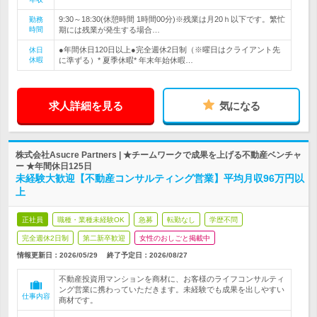
9:30～18:30(休憩時間 1時間00分)※残業は月20ｈ以下です。繁忙
勤務
時間
期には残業が発生する場合…
●年間休日120日以上●完全週休2日制（※曜日はクライアント先
休日
休暇
に準ずる）* 夏季休暇* 年末年始休暇…
求人詳細を見る
気になる
株式会社Asucre Partners | ★チームワークで成果を上げる不動産ベンチャ
ー ★年間休日125日
未経験大歓迎【不動産コンサルティング営業】平均月収96万円以
上
正社員
職種・業種未経験OK
急募
転勤なし
学歴不問
完全週休2日制
第二新卒歓迎
女性のおしごと掲載中
情報更新日：2026/05/29
終了予定日：
2026/08/27
不動産投資用マンションを商材に、お客様のライフコンサルティ
ング営業に携わっていただきます。未経験でも成果を出しやすい
仕事内容
商材です。