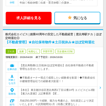
休暇
年始◇有給休暇◇出産・育児休暇◇介護休…
求人詳細を見る
気になる
株式会社エイビス | 創業40周年の安定した不動産経営｜恵比寿駅チカ｜ほぼ
定時退社◎
【不動産管理】★自社保有物件★土日祝休み★ほぼ定時退社
正社員
急募
転勤なし
学歴不問
完全週休2日制
情報更新日：2026/04/28
終了予定日：
2026/10/26
【恵比寿勤務/土日祝休/ほぼ定時退社】自社保有不動産の不動産
管理をお任せいたします。
仕事内容
◆不動産オーナー視点で成長したい経験者を歓迎！◆不動産会社
対象と
や建物管理会社での経験者大歓迎！！
なる方
【本社】 東京都渋谷区恵比寿西1丁目12番14号 エイビスビル3階
【雇入れ直後】上記事業所 【変…
勤務地
月給250,000円～※経験、能力を考慮の上、当社規定により決定
いたします。※試用期間3か月（待遇に変更なし）。
給与