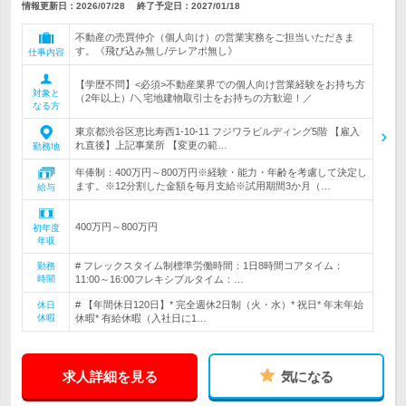
情報更新日：2026/07/28
終了予定日：
2027/01/18
不動産の売買仲介（個人向け）の営業実務をご担当いただきま
す。《飛び込み無し/テレアポ無し》
仕事内容
【学歴不問】<必須>不動産業界での個人向け営業経験をお持ち方
対象と
（2年以上）/＼宅地建物取引士をお持ちの方歓迎！／
なる方
東京都渋谷区恵比寿西1-10-11 フジワラビルディング5階 【雇入
れ直後】上記事業所 【変更の範…
勤務地
年俸制：400万円～800万円※経験・能力・年齢を考慮して決定し
ます。※12分割した金額を毎月支給※試用期間3か月（…
給与
400万円～800万円
初年度
年収
# フレックスタイム制標準労働時間：1日8時間コアタイム：
勤務
時間
11:00～16:00フレキシブルタイム：…
# 【年間休日120日】* 完全週休2日制（火・水）* 祝日* 年末年始
休日
休暇
休暇* 有給休暇（入社日に1…
求人詳細を見る
気になる