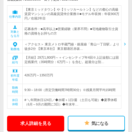
【東京ミッドタウン】や【リッツカールトン】などの都心の高級
賃貸マンションの高級賃貸仲介業務※■モデル年収例：年収900万
仕事内容
円／在籍2年目
応募条件：■高卒以上■営業経験（業界不問）■宅地建物取引士資
対象と
格の資格をお持ちの方
なる方
＜アクセス＞ 東京メトロ半蔵門線・銀座線「青山一丁目駅」より
徒歩2分 【東京本社】 東京都港区赤坂…
勤務地
【月給】29万1,800円～＋インセンティブ年4回※上記金額には固
定残業代（35時間分：6万円～）を含む。超過分は別…
給与
426万円～1350万円
初年度
年収
勤務
9:30～18:00（所定労働時間7時間30分）※残業月間平均15時間
時間
# ＼年間休日124日／◆水曜＋1日/週 （土日も可能）◆夏季休暇
休日
休暇
（6月～9月の期間に3日）◆年末年…
求人詳細を見る
気になる