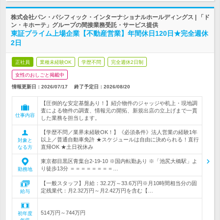
株式会社パン・パシフィック・インターナショナルホールディングス | 「ド
ン・キホーテ」グループの間接業務受託・サービス提供
東証プライム上場企業【不動産営業】年間休日120日★完全週休
2日
正社員
業種未経験OK
学歴不問
完全週休2日制
女性のおしごと掲載中
情報更新日：2026/07/17
終了予定日：
2026/08/20
【圧倒的な安定基盤あり！】紹介物件のジャッジや机上・現地調
査による物件の調査、情報元の開拓、新規出店の立上げまで一貫
仕事内容
した業務を担当します。
【学歴不問／業界未経験OK！】《必須条件》法人営業の経験1年
以上／普通自動車免許 ★スケジュールは自由に決められる！直行
対象と
直帰OK ★土日祝休み
なる方
東京都目黒区青葉台2-19-10 ※国内転勤あり ※「池尻大橋駅」よ
り徒歩13分 ＝＝＝＝＝＝＝＝…
勤務地
【一般スタッフ】月給：32.2万～33.6万円※月10時間相当分の固
定残業代：月2.32万円～月2.42万円を含む【…
給与
514万円～744万円
初年度