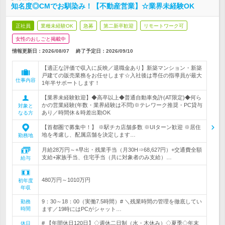
知名度◎CMでお馴染み！【不動産営業】☆業界未経験OK
正社員
業種未経験OK
急募
第二新卒歓迎
リモートワーク可
女性のおしごと掲載中
情報更新日：2026/08/07
終了予定日：
2026/09/10
【適正な評価で収入に反映／退職金あり】新築マンション・新築
戸建ての販売業務をお任せします☆入社後は専任の指導員が最大
仕事内容
1年半サポートします！
【業界未経験歓迎】◆高卒以上◆普通自動車免許(AT限定)◆何ら
かの営業経験(年数・業界経験は不問)※テレワーク推奨・PC貸与
対象と
あり／時間休＆時差出勤OK
なる方
【首都圏で募集中！】 ※駅チカ店舗多数 ※UIターン歓迎 ※居住
地を考慮し、配属店舗を決定します…
勤務地
月給28万円～+早出・残業手当（月30H⇒68,627円）+交通費全額
支給+家族手当、住宅手当（共に対象者のみ支給）…
給与
480万円～1010万円
初年度
年収
9：30～18：00（実働7.5時間）# ＼残業時間の管理を徹底してい
勤務
時間
ます／19時にはPCがシャット…
# 【年間休日120日】◇週休二日制（水・木休み）◇夏季◇年末
休日