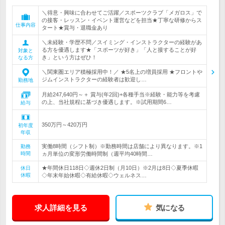
＼得意・興味に合わせてご活躍／スポーツクラブ「メガロス」で
の接客・レッスン・イベント運営などを担当★丁寧な研修からス
仕事内容
タート★賞与・退職金あり
＼未経験・学歴不問／スイミング・インストラクターの経験があ
る方を優遇します★「スポーツが好き」「人と接することが好
対象と
き」という方はぜひ！
なる方
＼関東圏エリア積極採用中！／ ★5名上の増員採用 ★フロントや
ジムインストラクターの経験者は歓迎し…
勤務地
月給247,640円～＋ 賞与(年2回)+各種手当※経験・能力等を考慮
の上、当社規程に基づき優遇します。※試用期間6…
給与
350万円～420万円
初年度
年収
実働8時間（シフト制）※勤務時間は店舗により異なります。※1
勤務
時間
ヵ月単位の変形労働時間制（週平均40時間…
★年間休日118日◇週休2日制（月10日）※2月は8日◇夏季休暇
休日
休暇
◇年末年始休暇◇有給休暇◇ウェルネス…
求人詳細を見る
気になる