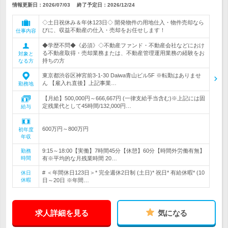
情報更新日：2026/07/03
終了予定日：
2026/12/24
◇土日祝休み＆年休123日◇ 開発物件の用地仕入・物件売却なら
びに、収益不動産の仕入・売却をお任せします！
仕事内容
◆学歴不問◆《必須》◇不動産ファンド・不動産会社などにおけ
る不動産取得・売却業務または、不動産管理運用業務の経験をお
対象と
持ちの方
なる方
東京都渋谷区神宮前3-1-30 Daiwa青山ビル5F ※転勤はありませ
ん 【雇入れ直後】上記事業…
勤務地
【月給】500,000円～666,667円 (一律支給手当含む)※上記には固
定残業代として45時間/132,000円…
給与
600万円～800万円
初年度
年収
9:15～18:00【実働】7時間45分【休憩】60分【時間外労働有無】
勤務
時間
有※平均的な月残業時間 20…
# ＜年間休日123日＞* 完全週休2日制 (土日)* 祝日* 有給休暇* (10
休日
休暇
日～20日 ※年間…
求人詳細を見る
気になる