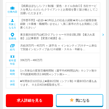
【残業ほぼなし/シフト制/服・髪色・ネイル自由◎】当社サービ
スを導入いただいたクライアントとお客様を繋ぐ架け橋としてご
仕事内容
活躍いただきます。
【学歴不問】<必須>★1年以上の社会人経験★何らかの顧客折衝
経験（※業種・職種問いません）＼第二新卒の方もお気軽にご応
対象と
募ください／
なる方
東京都渋谷区円山町23-2 アレトゥーサ渋谷1階,2階 【雇入れ直
後】上記事業所 【変更の範囲】会…
勤務地
月給28万円～40万円 ＋ 諸手当 ＋ インセンティブ(※チーム単位
で別途インセンティブあり)※経験・スキル・年齢を…
給与
336万円～480万円
初年度
年収
1ヶ月単位の変形労働時間制（週平均40時間以内）※シフト制※
勤務
時間
平均残業時間/月2.6時間≪シフト例≫～…
■年間休日122日以上■週休2日制（シフト制) ※週休3日の週もあ
休日
休暇
ります。 ※土日4日休暇取得も可…
求人詳細を見る
気になる