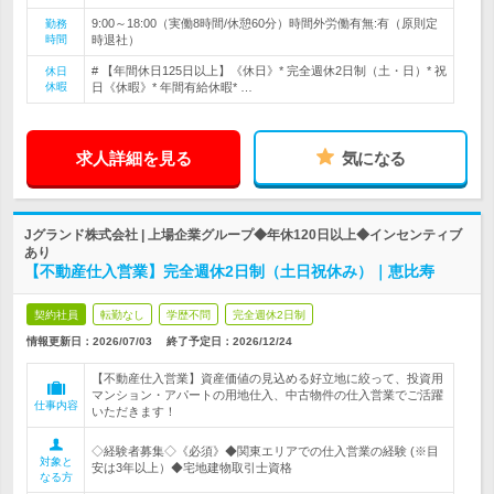
9:00～18:00（実働8時間/休憩60分）時間外労働有無:有（原則定
勤務
時間
時退社）
# 【年間休日125日以上】《休日》* 完全週休2日制（土・日）* 祝
休日
休暇
日《休暇》* 年間有給休暇* …
求人詳細を見る
気になる
Jグランド株式会社 | 上場企業グループ◆年休120日以上◆インセンティブ
あり
【不動産仕入営業】完全週休2日制（土日祝休み）｜恵比寿
契約社員
転勤なし
学歴不問
完全週休2日制
情報更新日：2026/07/03
終了予定日：
2026/12/24
【不動産仕入営業】資産価値の見込める好立地に絞って、投資用
マンション・アパートの用地仕入、中古物件の仕入営業でご活躍
仕事内容
いただきます！
◇経験者募集◇《必須》◆関東エリアでの仕入営業の経験 (※目
対象と
安は3年以上）◆宅地建物取引士資格
なる方