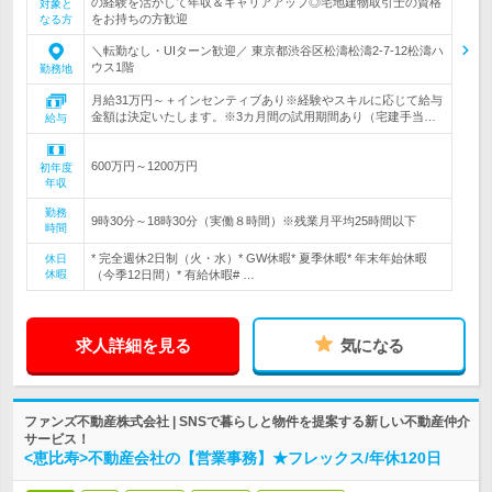
の経験を活かして年収＆キャリアアップ◎宅地建物取引士の資格
対象と
をお持ちの方歓迎
なる方
＼転勤なし・UIターン歓迎／ 東京都渋谷区松濤松濤2-7-12松濤ハ
ウス1階
勤務地
月給31万円～＋インセンティブあり※経験やスキルに応じて給与
金額は決定いたします。※3カ月間の試用期間あり（宅建手当…
給与
600万円～1200万円
初年度
年収
勤務
9時30分～18時30分（実働８時間）※残業月平均25時間以下
時間
* 完全週休2日制（火・水）* GW休暇* 夏季休暇* 年末年始休暇
休日
休暇
（今季12日間）* 有給休暇# …
求人詳細を見る
気になる
ファンズ不動産株式会社 | SNSで暮らしと物件を提案する新しい不動産仲介
サービス！
<恵比寿>不動産会社の【営業事務】★フレックス/年休120日