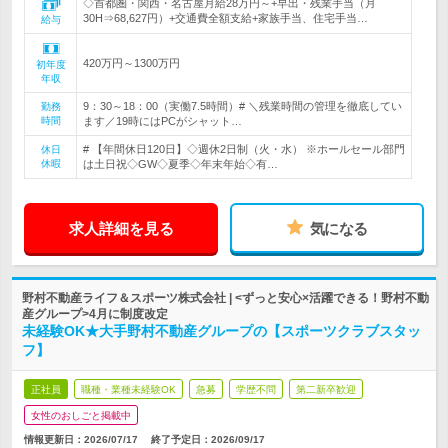
◇首都圏・関西・名古屋月給28万円～+早出・残業手当（月
30H⇒68,627円）+交通費全額支給+家族手当、住宅手当…
給与
420万円～1300万円
初年度
年収
9：30～18：00（実働7.5時間）# ＼残業時間の管理を徹底してい
勤務
時間
ます／19時にはPCがシャット…
# 【年間休日120日】◇週休2日制（火・水） ※ホールセール部門
休日
休暇
は土日祝◇GW◇夏季◇年末年始◇有…
求人詳細を見る
気になる
野村不動産ライフ＆スポーツ株式会社 | <ずっと安心×活躍できる！野村不動
産グループ>4月に制度改定
未経験OK★大手野村不動産グループの【スポーツクラブスタッ
フ】
正社員
職種・業種未経験OK
急募
学歴不問
第二新卒歓迎
女性のおしごと掲載中
情報更新日：2026/07/17
終了予定日：
2026/09/17