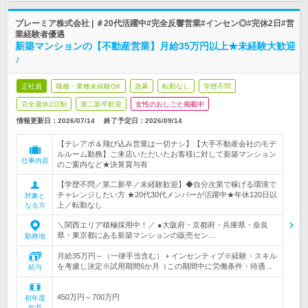
プレーミア株式会社 | ＃20代活躍中#完全反響営業#インセン◎#完休2日#営
業経験者優遇
新築マンションの【不動産営業】月給35万円以上★未経験大歓迎
♪
正社員
職種・業種未経験OK
急募
転勤なし
学歴不問
完全週休2日制
第二新卒歓迎
女性のおしごと掲載中
情報更新日：2026/07/14
終了予定日：
2026/09/14
【テレアポ＆飛び込み営業は一切ナシ】【大手不動産会社のモデ
ルルーム勤務】ご来店いただいたお客様に対して新築マンション
仕事内容
のご案内など★決算賞与有
【学歴不問／第二新卒／未経験歓迎】◆自分次第で稼げる環境で
チャレンジしたい方 ★20代30代メンバーが活躍中★年休120日以
対象と
上／転勤なし
なる方
＼関西エリア積極採用中！／ ●大阪府・京都府・兵庫県・奈良
県・東京都にある新築マンションの販売セン…
勤務地
月給35万円～（一律手当含む）＋インセンティブ※経験・スキル
を考慮し決定※試用期間6か月（この期間中に労働条件・待遇…
給与
450万円～700万円
初年度
年収