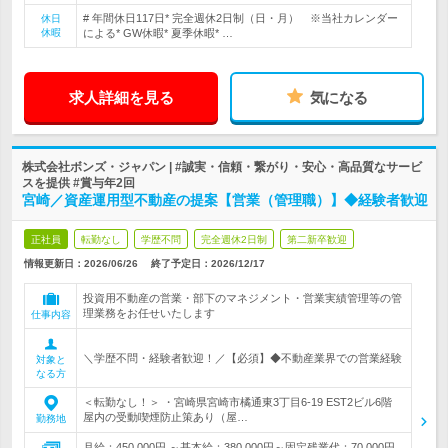
# 年間休日117日* 完全週休2日制（日・月） ※当社カレンダー
休日
休暇
による* GW休暇* 夏季休暇* …
求人詳細を見る
気になる
株式会社ボンズ・ジャパン | #誠実・信頼・繋がり・安心・高品質なサービ
スを提供 #賞与年2回
宮崎／資産運用型不動産の提案【営業（管理職）】◆経験者歓迎
正社員
転勤なし
学歴不問
完全週休2日制
第二新卒歓迎
情報更新日：2026/06/26
終了予定日：
2026/12/17
投資用不動産の営業・部下のマネジメント・営業実績管理等の管
理業務をお任せいたします
仕事内容
＼学歴不問・経験者歓迎！／【必須】◆不動産業界での営業経験
対象と
なる方
＜転勤なし！＞ ・宮崎県宮崎市橘通東3丁目6-19 EST2ビル6階
屋内の受動喫煙防止策あり（屋…
勤務地
月給：450,000円 ～基本給：380,000円～固定残業代：70,000円