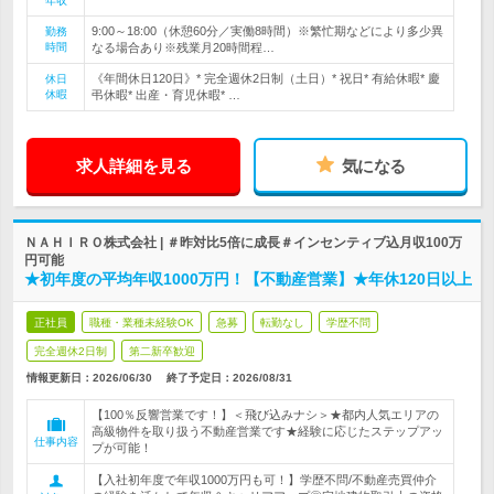
年収
9:00～18:00（休憩60分／実働8時間）※繁忙期などにより多少異
勤務
時間
なる場合あり※残業月20時間程…
《年間休日120日》* 完全週休2日制（土日）* 祝日* 有給休暇* 慶
休日
休暇
弔休暇* 出産・育児休暇* …
求人詳細を見る
気になる
ＮＡＨＩＲＯ株式会社 | ＃昨対比5倍に成長＃インセンティブ込月収100万
円可能
★初年度の平均年収1000万円！【不動産営業】★年休120日以上
正社員
職種・業種未経験OK
急募
転勤なし
学歴不問
完全週休2日制
第二新卒歓迎
情報更新日：2026/06/30
終了予定日：
2026/08/31
【100％反響営業です！】＜飛び込みナシ＞★都内人気エリアの
高級物件を取り扱う不動産営業です★経験に応じたステップアッ
仕事内容
プが可能！
【入社初年度で年収1000万円も可！】学歴不問/不動産売買仲介