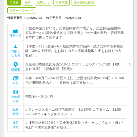
正社員
急募
転勤なし
学歴不問
完全週休2日制
リモートワーク可
情報更新日：2026/07/03
終了予定日：
2026/12/24
不動産事業において、売買契約書の作成から、売主様/金融機関/
司法書士との調整/最終的な引渡決済までの一連の契約・管理実務
仕事内容
を専門に担って頂きます
【学歴不問】<必須>★不動産業界での契約・決済に関する事務経
験（3年以上目安）をお持ちの方＼宅地建物取引士をお持ちの方
対象と
歓迎！／
なる方
東京都渋谷区恵比寿西1-10-11 フジワラビルディング5階 【雇い
入れ直後】上記事業所 【変更の…
勤務地
年俸：400万円～540万円※上記には固定残業代82,200円～97,300
円／45時間分含む。 超過分は別途支給※…
給与
400万円～540万円
初年度
年収
# フレックスタイム標準労働時間：1日8時間コアタイム：11:00
勤務
時間
～16:00フレキシブルタイム：7…
# 【年間休日120日】* 完全週休2日制（火・水もしくは土・日）*
休日
休暇
祝日* 年末年始休暇* 有給休…