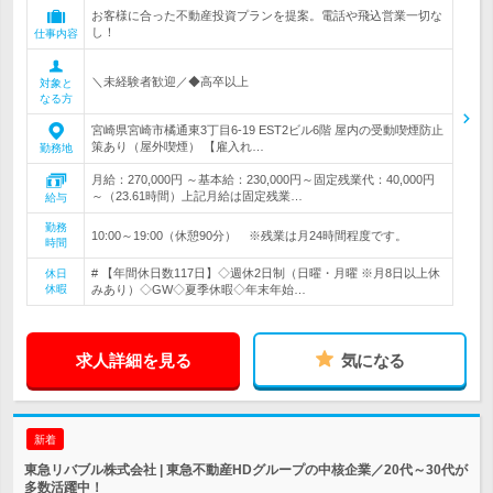
お客様に合った不動産投資プランを提案。電話や飛込営業一切な
し！
仕事内容
＼未経験者歓迎／◆高卒以上
対象と
なる方
宮崎県宮崎市橘通東3丁目6-19 EST2ビル6階 屋内の受動喫煙防止
策あり（屋外喫煙） 【雇入れ…
勤務地
月給：270,000円 ～基本給：230,000円～固定残業代：40,000円
～（23.61時間）上記月給は固定残業…
給与
勤務
10:00～19:00（休憩90分） ※残業は月24時間程度です。
時間
# 【年間休日数117日】◇週休2日制（日曜・月曜 ※月8日以上休
休日
休暇
みあり）◇GW◇夏季休暇◇年末年始…
求人詳細を見る
気になる
新着
東急リバブル株式会社 | 東急不動産HDグループの中核企業／20代～30代が
多数活躍中！