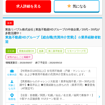
求人詳細を見る
気になる
新着
東急リバブル株式会社 | 東急不動産HDグループの中核企業／20代～30代が
多数活躍中！
東急不動産HDグループ【総合職(売買仲介営業)】☆業界経験者歓
迎
正社員
業種未経験OK
急募
第二新卒歓迎
リモートワーク可
女性のおしごと掲載中
情報更新日：2026/08/07
終了予定日：
2026/09/10
【年間休日120日以上】住宅用不動産（戸建・マンション・土
地）および事業用不動産の売買仲介営業をお任せします。
仕事内容
【異業種からのチャレンジ大歓迎！業界知識不要／20～30代が活
躍中】◆高卒以上 ◆営業経験をお持ちの方（業界不問）◆要普免
対象と
（AT限定可）
なる方
【全国：首都圏／関西／札幌／仙台／名古屋／福岡で募集中！】
※駅チカ店舗多数 ※UIターン歓迎 ※…
勤務地