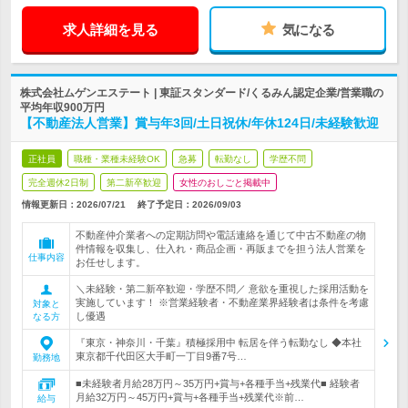
求人詳細を見る
気になる
株式会社ムゲンエステート | 東証スタンダード/くるみん認定企業/営業職の
平均年収900万円
【不動産法人営業】賞与年3回/土日祝休/年休124日/未経験歓迎
正社員
職種・業種未経験OK
急募
転勤なし
学歴不問
完全週休2日制
第二新卒歓迎
女性のおしごと掲載中
情報更新日：2026/07/21
終了予定日：
2026/09/03
不動産仲介業者への定期訪問や電話連絡を通じて中古不動産の物
件情報を収集し、仕入れ・商品企画・再販までを担う法人営業を
仕事内容
お任せします。
＼未経験・第二新卒歓迎・学歴不問／ 意欲を重視した採用活動を
実施しています！ ※営業経験者・不動産業界経験者は条件を考慮
対象と
し優遇
なる方
『東京・神奈川・千葉』積極採用中 転居を伴う転勤なし ◆本社
東京都千代田区大手町一丁目9番7号…
勤務地
■未経験者月給28万円～35万円+賞与+各種手当+残業代■ 経験者
月給32万円～45万円+賞与+各種手当+残業代※前…
給与