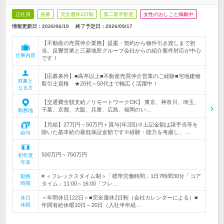
正社員
急募
完全週休2日制
第二新卒歓迎
女性のおしごと掲載中
情報更新日：2026/06/19
終了予定日：
2026/09/17
【不動産の売買仲介業務】提案・契約から物件引き渡しまで担
当。反響営業と三菱地所グループ会社からの紹介案件対応が中心
仕事内容
です！
【応募条件】■高卒以上■不動産売買仲介営業のご経験■宅地建物
対象と
取引士資格 ★20代～50代まで幅広く活躍中！
なる方
【交通費全額支給／リモートワークOK】 東京、神奈川、埼玉、
千葉、京都、大阪、兵庫、広島、福岡のい…
勤務地
【月給】27万円～50万円＋賞与(年2回)※上記金額は諸手当等を
除いた基本給の最低保証金額です※経験・能力を考慮し、…
給与
500万円～750万円
初年度
年収
# ＜フレックスタイム制＞「標準労働時間」1日7時間30分「コア
勤務
時間
タイム」11:00～16:00「フレ…
＜年間休日122日＞■完全週休2日制（会社カレンダーによる）■
休日
休暇
年間有給休暇10日～20日（入社半年経…