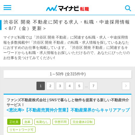
渋谷区 開発 不動産に関する求人・転職・中途採用情報
＜8/7（金）更新＞
マイナビ転職では「渋谷区 開発 不動産」に関連する転職・求人・中途採用情
報を多数掲載中!「渋谷区 開発 不動産」の転職・求人情報を探しているあなた
におすすめのお仕事を掲載しています。「渋谷区 開発 不動産」に関連するキ
ーワードからも転職・求人情報をお探しいただけるので、あなたにぴったりの
お仕事を見つけてみてください!
1～50件 (全315件中)
…
1
2
3
4
5
7
ファンズ不動産株式会社 | SNSで暮らしと物件を提案する新しい不動産仲介
サービス！
<恵比寿>【不動産売買仲介営業】不動産業界からキャリアアップ
正社員
急募
転勤なし
学歴不問
完全週休2日制
リモートワーク可