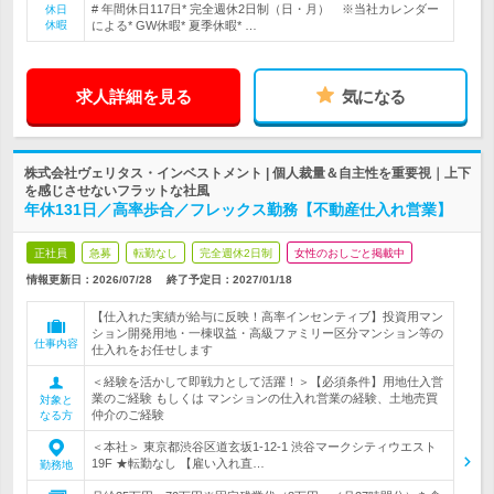
# 年間休日117日* 完全週休2日制（日・月） ※当社カレンダー
休日
休暇
による* GW休暇* 夏季休暇* …
求人詳細を見る
気になる
株式会社ヴェリタス・インベストメント | 個人裁量＆自主性を重要視｜上下
を感じさせないフラットな社風
年休131日／高率歩合／フレックス勤務【不動産仕入れ営業】
正社員
急募
転勤なし
完全週休2日制
女性のおしごと掲載中
情報更新日：2026/07/28
終了予定日：
2027/01/18
【仕入れた実績が給与に反映！高率インセンティブ】投資用マン
ション開発用地・一棟収益・高級ファミリー区分マンション等の
仕事内容
仕入れをお任せします
＜経験を活かして即戦力として活躍！＞【必須条件】用地仕入営
業のご経験 もしくは マンションの仕入れ営業の経験、土地売買
対象と
仲介のご経験
なる方
＜本社＞ 東京都渋谷区道玄坂1-12-1 渋谷マークシティウエスト
19F ★転勤なし 【雇い入れ直…
勤務地