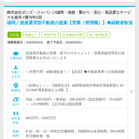
株式会社ボンズ・ジャパン | #誠実・信頼・繋がり・安心・高品質なサービ
スを提供 #賞与年2回
福岡／資産運用型不動産の提案【営業（管理職）】◆経験者歓迎
正社員
転勤なし
学歴不問
完全週休2日制
第二新卒歓迎
情報更新日：2026/03/24
終了予定日：
2026/09/21
投資用不動産の営業・部下のマネジメント・営業実績管理等の管
理業務をお任せいたします
仕事内容
＼学歴不問・経験者歓迎！／【必須】◆不動産業界での営業経験
対象と
なる方
＜転勤なし！＞ 【福岡支店】 福岡県福岡市博多区博多駅前1-15-
20 NMF博多駅前ビル4階 【…
勤務地
月給：450,000円 ～基本給：380,000円～固定残業代：70,000円
～（24.89時間）上記月給は固定残業…
給与
600万円～1500万円
初年度
年収
# 10：00～19：00所定労働時間：7時間30分休憩時間：90分時間
勤務
時間
外労働有無：無