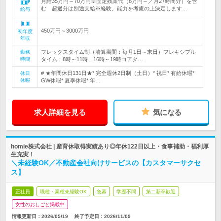
月給35万円～70万円※固定残業代（8万円～／月27時間分）を含
む 超過分は別途支給※経験、能力を考慮の上決定します…
給与
450万円～3000万円
初年度
年収
フレックスタイム制（清算期間：毎月1日～末日）フレキシブル
勤務
時間
タイム：8時～11時、16時～19時コアタ…
# ★年間休日131日★* 完全週休2日制（土日）* 祝日* 有給休暇*
休日
休暇
GW休暇* 夏季休暇* 年…
求人詳細を見る
気になる
homie株式会社 | 産育休取得実績あり◎年休122日以上・食事補助・福利厚
生充実！
＼未経験OK／不動産会社向けサービスの【カスタマーサクセ
ス】
正社員
職種・業種未経験OK
急募
学歴不問
第二新卒歓迎
女性のおしごと掲載中
情報更新日：2026/05/19
終了予定日：
2026/11/09