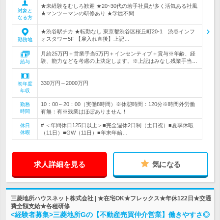
★未経験をむしろ歓迎 ★20~30代の若手社員が多く活気ある社風
対象と
★マンツーマンの研修あり ★学歴不問
なる方
★渋谷駅チカ ★転勤なし 東京都渋谷区桜丘町20-1 渋谷インフ
ォスタワー5F 【雇入れ直後】上記…
勤務地
月給25万円＋営業手当5万円＋インセンティブ＋賞与※年齢、経
験、能力などを考慮の上決定します。※上記はみなし残業手当…
給与
330万円～2000万円
初年度
年収
10：00～20：00（実働8時間）※休憩時間：120分※時間外労働
勤務
時間
有無：有※残業はほぼありません！
# ＜年間休日125日以上＞■完全週休2日制（土日祝）■夏季休暇
休日
休暇
（11日）■GW（11日）■年末年始…
求人詳細を見る
気になる
三菱地所ハウスネット株式会社 | ★在宅OK★フレックス★年休122日★交通
費全額支給★各種研修
<経験者募集>三菱地所Gの【不動産売買仲介営業】働きやすさ◎