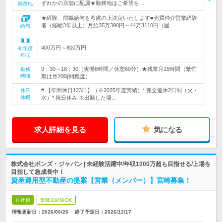
ずれかの店舗に配属★勤務地はご希望を…
勤務地
★経験、前職給与を考慮の上決定いたします■売買仲介営業経験
者（経験3年以上）月給35万390円～44万3110円（固…
給与
400万円～800万円
初年度
年収
9：30～18：30（実働8時間／休憩60分）★残業月15時間（繁忙
勤務
時間
期は月20時間程度）
# 【年間休日123日】（※2025年度実績）* 完全週休2日制（火・
休日
休暇
水）* 祝日休み ※出勤した場…
求人詳細を見る
気になる
株式会社ボンズ・ジャパン | 未経験活躍中/年収1000万超も目指せる/上場を
目指して急成長中！
資産運用型不動産の提案【営業（メンバー）】宮崎募集！
正社員
業種未経験OK
情報更新日：2026/06/26
終了予定日：
2026/12/17