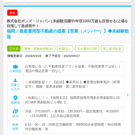
新着
株式会社ボンズ・ジャパン | 未経験活躍中/年収1000万超も目指せる/上場を
目指して急成長中！
福岡／資産運用型不動産の提案【営業（メンバー）】◆未経験歓
迎
正社員
職種・業種未経験OK
転勤なし
完全週休2日制
第二新卒歓迎
情報更新日：2026/03/20
終了予定日：
2026/09/17
お客様に合った不動産投資プランを提案。不動産業界では珍しく
電話や飛込営業一切なし！
仕事内容
＼未経験歓迎！／ 【必須】◆高卒以上 ◆普通自動車免許（AT限
対象と
定可） 職種・業界未経験・第二新卒歓迎！
なる方
＜転勤なし！＞ 【福岡支店】 福岡県福岡市博多区博多駅前1-15-
20 NMF博多駅前ビル4階 【…
勤務地
月給：270,000円 ～基本給：230,000円～固定残業代：40,000円
～（23.61時間）上記月給は固定残業…
給与
# 10：00～19：00所定労働時間：7時間30分休憩時間：90分時間
勤務
時間
外労働有無：有