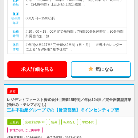
～（24.89時間）上記月給は固定残業…
給与
600万円～1500万円
初年度
年収
# 10：00～19：00所定労働時間：7時間30分休憩時間：90分時間
勤務
時間
外労働有無：無
# 年間休日117日* 完全週休2日制（日・月） ※当社カレンダー
休日
休暇
による* GW休暇* 夏季休暇* …
求人詳細を見る
気になる
新着
レジデントファースト株式会社 | 残業15時間／年休124日／完全反響型営業
(飛込み・テレアポなし)
三井不動産グループでの【賃貸営業】※インセンティブ型
正社員
業種未経験OK
急募
転勤なし
学歴不問
女性のおしごと掲載中
情報更新日：2026/08/04
終了予定日：
2027/01/25