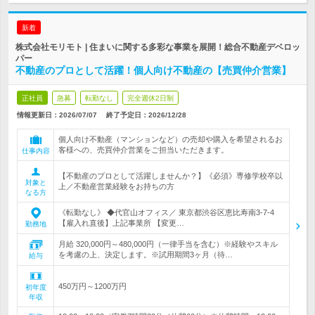
新着
株式会社モリモト | 住まいに関する多彩な事業を展開！総合不動産デベロッ
パー
不動産のプロとして活躍！個人向け不動産の【売買仲介営業】
正社員
急募
転勤なし
完全週休2日制
情報更新日：2026/07/07
終了予定日：
2026/12/28
個人向け不動産（マンションなど）の売却や購入を希望されるお
客様への、売買仲介営業をご担当いただきます。
仕事内容
【不動産のプロとして活躍しませんか？】《必須》専修学校卒以
対象と
上／不動産営業経験をお持ちの方
なる方
《転勤なし》 ◆代官山オフィス／ 東京都渋谷区恵比寿南3-7-4
【雇入れ直後】上記事業所 【変更…
勤務地
月給 320,000円～480,000円（一律手当を含む）※経験やスキル
を考慮の上、決定します。※試用期間3ヶ月（待…
給与
450万円～1200万円
初年度
年収