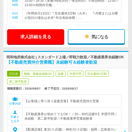
10:00～18:30（実働7時間30分／休憩60分）※休憩時間：12:00～
勤務
時間
13:00※時間外労働…
《年間休日115日》* 完全週休2日制（火水） ┗月曜または火曜
休日
休暇
が祝日の場合は水木* 年次有給休暇：…
求人詳細を見る
気になる
明和地所株式会社 | スタンダード上場／即戦力歓迎／不動産業界未経験OK
【不動産売買仲介営業職】未経験可＆経験者歓迎
正社員
職種・業種未経験OK
急募
学歴不問
完全週休2日制
第二新卒歓迎
情報更新日：2026/08/07
終了予定日：
2026/08/17
【お客様に寄り添う提案営業】不動産売買仲介営業
仕事内容
【不動産業界が初めてでもOK！／20～30代活躍中】学歴不問◇
対象と
未経験・第二新卒歓迎◇不動産業界営業経験者
なる方
【配属店舗】東京(５店舗)・神奈川(３店舗)・福岡・北海道のい