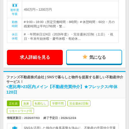
450万円～1200万円
初年度
年収
# 9:00～18:00（所定労働時間：8時間）# 休憩時間：60分・月の
勤務
時間
残業時間は平均17時間・繁…
# ・年間休日124日（2026年度）・完全週休2日制（土日）・祝
休日
休暇
日・年末年始休暇・慶弔休暇・有給休…
求人詳細を見る
気になる
ファンズ不動産株式会社 | SNSで暮らしと物件を提案する新しい不動産仲介
サービス！
<恵比寿>23区内メイン【不動産売買仲介】★フレックス/年休
120日
正社員
急募
転勤なし
学歴不問
完全週休2日制
リモートワーク可
情報更新日：2026/07/03
終了予定日：
2026/12/24
SNSを活用した独自の集客基盤を強みに、不動産の売買仲介営業