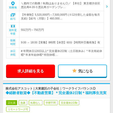
＼都内での勤務！転勤はありません◎／ 【本社】 東京都渋谷区
恵比寿4-20-3 恵比寿ガーデンプレ…
勤務地
【年俸制】5,520,000円～7,500,000円 (※12分割した金額を毎月
支給)【給与（月額）】460,000…
給与
552万円～750万円
初年度
年収
勤務
9:00 ～ 18:00【実働】8時間【休憩】60分【時間外労働有無】有
時間
# 年間休日120日以上* 完全週休2日制（土日祝休み）* 年次有給休
休日
休暇
暇* 年末年始休暇* 特別休暇…
求人詳細を見る
気になる
株式会社アスコット | 大東建託の子会社｜ワークライフバランス◎
◆経験者歓迎◆【不動産営業】＊完全週休2日制＊福利厚生充実
正社員
急募
転勤なし
学歴不問
完全週休2日制
リモートワーク可