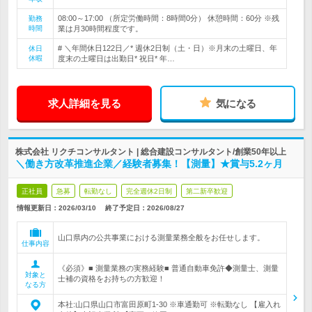
08:00～17:00 （所定労働時間：8時間0分） 休憩時間：60分 ※残
勤務
時間
業は月30時間程度です。
# ＼年間休日122日／* 週休2日制（土・日）※月末の土曜日、年
休日
休暇
度末の土曜日は出勤日* 祝日* 年…
求人詳細を見る
気になる
株式会社 リクチコンサルタント | 総合建設コンサルタント/創業50年以上
＼働き方改革推進企業／経験者募集！【測量】★賞与5.2ヶ月
正社員
急募
転勤なし
完全週休2日制
第二新卒歓迎
情報更新日：2026/03/10
終了予定日：
2026/08/27
山口県内の公共事業における測量業務全般をお任せします。
仕事内容
《必須》■ 測量業務の実務経験■ 普通自動車免許◆測量士、測量
対象と
士補の資格をお持ちの方歓迎！
なる方
本社:山口県山口市富田原町1-30 ※車通勤可 ※転勤なし 【雇入れ