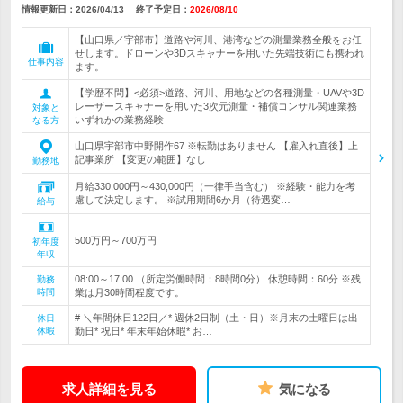
情報更新日：2026/04/13
終了予定日：
2026/08/10
【山口県／宇部市】道路や河川、港湾などの測量業務全般をお任
せします。ドローンや3Dスキャナーを用いた先端技術にも携われ
仕事内容
ます。
【学歴不問】<必須>道路、河川、用地などの各種測量・UAVや3D
レーザースキャナーを用いた3次元測量・補償コンサル関連業務
対象と
いずれかの業務経験
なる方
山口県宇部市中野開作67 ※転勤はありません 【雇入れ直後】上
記事業所 【変更の範囲】なし
勤務地
月給330,000円～430,000円（一律手当含む） ※経験・能力を考
慮して決定します。 ※試用期間6か月（待遇変…
給与
500万円～700万円
初年度
年収
08:00～17:00 （所定労働時間：8時間0分） 休憩時間：60分 ※残
勤務
時間
業は月30時間程度です。
# ＼年間休日122日／* 週休2日制（土・日）※月末の土曜日は出
休日
休暇
勤日* 祝日* 年末年始休暇* お…
求人詳細を見る
気になる