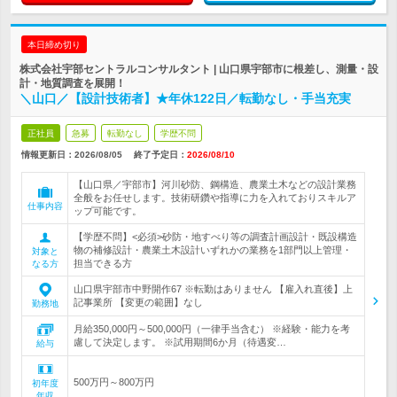
本日締め切り
株式会社宇部セントラルコンサルタント | 山口県宇部市に根差し、測量・設
計・地質調査を展開！
＼山口／【設計技術者】★年休122日／転勤なし・手当充実
正社員
急募
転勤なし
学歴不問
情報更新日：2026/08/05
終了予定日：
2026/08/10
【山口県／宇部市】河川砂防、鋼構造、農業土木などの設計業務
全般をお任せします。技術研鑽や指導に力を入れておりスキルア
仕事内容
ップ可能です。
【学歴不問】<必須>砂防・地すべり等の調査計画設計・既設構造
物の補修設計・農業土木設計いずれかの業務を1部門以上管理・
対象と
担当できる方
なる方
山口県宇部市中野開作67 ※転勤はありません 【雇入れ直後】上
記事業所 【変更の範囲】なし
勤務地
月給350,000円～500,000円（一律手当含む） ※経験・能力を考
慮して決定します。 ※試用期間6か月（待遇変…
給与
500万円～800万円
初年度
年収