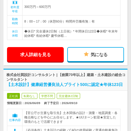
300万円～600万円
初年度
年収
勤務
8：00～17：00（休憩60分）時間外労働有無：有
時間
◆休日* 完全週休2日制（土日祝）* 年間休日122日◆休暇* 年末年
休日
休暇
始休暇* 有給休暇* 慶弔休暇…
求人詳細を見る
気になる
株式会社巽設計コンサルタント | 【創業70年以上】建築・土木建設の総合コ
ンサルタント
【土木設計】健康経営優良法人ブライト500に認定★年休123日
正社員
転勤なし
学歴不問
完全週休2日制
情報更新日：2026/06/09
終了予定日：
2026/09/10
【官公庁が主要な取引先】土木関係の設計・測量・地質調査・各
種点検などを中心にお任せします。★UIJターン歓迎★安定した
仕事内容
環境のもとで活躍できます
《必須条件》土木設計の経験／CADの使用経験／普通自動車免許