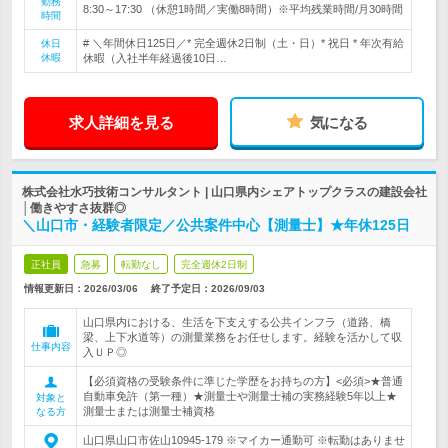
勤務
8:30～17:30 （休憩1時間／実働8時間）※平均残業時間/月30時間
時間
# ＼年間休日125日／* 完全週休2日制（土・日）* 祝日 * 年次有給
休日
休暇
休暇（入社半年経過後10日…
求人詳細を見る
気になる
株式会社水巧技術コンサルタント | 山口県内シェアトップクラスの建設会社
│働きやすさ抜群◎
＼山口市・経験者限定／公共案件中心【測量士】★年休125日
正社員
急募
転勤なし
完全週休2日制
情報更新日：2026/03/06
終了予定日：
2026/09/03
山口県内における、生活を下支えする公共インフラ（道路、橋
梁、上下水道等）の測量業務をお任せします。経験を活かして収
仕事内容
入ＵＰ◎
【必須資格の受験条件に準じた学歴をお持ちの方】<必須>★普通
自動車免許（第一種）★測量士や測量士補の実務経験5年以上★
対象と
測量士または測量士補資格
なる方
山口県山口市佐山10945-179 ※マイカー通勤可 ※転勤はありませ