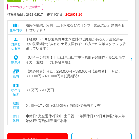
女性のおしごと掲載中
情報更新日：2026/02/17
終了予定日：
2026/08/10
道路や橋梁、河川、上下水道などのインフラ施設の設計業務をお
任せします！
仕事内容
未経験OK！◆歓迎条件◆土木設計のご経験がある方／建設業界
での就業経験がある方 ★男女問わず中途入社の先輩スタッフも活
対象と
躍しています！
なる方
【UIターン歓迎！】 山口県山口市中河原町2-14開作ビル101 ※マ
イカー通勤OK（無料駐車場あ…
勤務地
【未経験者】月給：220,000円～350,000円【経験者】 月給：
300,000円～480,000円※試用期間3…
給与
300万円～700万円
初年度
年収
勤務
8：00～17：00（休憩60分）時間外労働有無：有
時間
◆休日* 完全週休2日制（土日祝）* 年間休日122日◆休暇* 年末年
休日
休暇
始休暇* 有給休暇* 慶弔休暇…