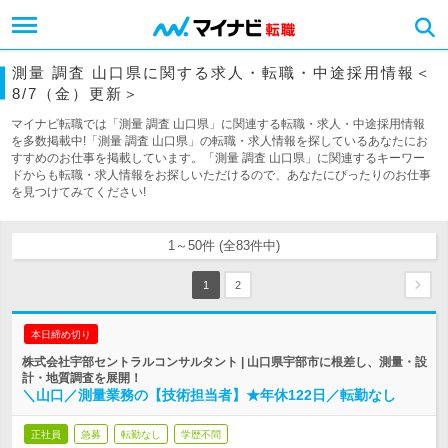
測量 調査 山口県に関する求人・転職・中途採用情報＜
8/7（金）更新＞
マイナビ転職では「測量 調査 山口県」に関連する転職・求人・中途採用情報
を多数掲載中!「測量 調査 山口県」の転職・求人情報を探しているあなたにお
すすめのお仕事を掲載しています。「測量 調査 山口県」に関連するキーワー
ドからも転職・求人情報をお探しいただけるので、あなたにぴったりのお仕事
を見つけてみてください!
1～50件 (全83件中)
1
2
本日締め切り
株式会社宇部セントラルコンサルタント | 山口県宇部市に根差し、測量・設
計・地質調査を展開！
＼山口／測量業務の【技術担当者】★年休122日／転勤なし
正社員
急募
転勤なし
学歴不問