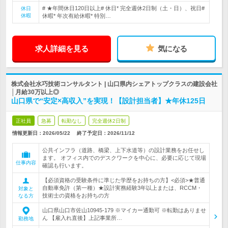
# ★年間休日120日以上# 休日* 完全週休2日制（土・日）、祝日#
休日
休暇
休暇* 年次有給休暇* 特別…
求人詳細を見る
気になる
株式会社水巧技術コンサルタント | 山口県内シェアトップクラスの建設会社
│月給30万以上◎
山口県で“安定×高収入”を実現！【設計担当者】★年休125日
正社員
急募
転勤なし
完全週休2日制
情報更新日：2026/05/22
終了予定日：
2026/11/12
公共インフラ（道路、橋梁、上下水道等）の設計業務をお任せし
ます。 オフィス内でのデスクワークを中心に、必要に応じて現場
仕事内容
確認も行います。
【必須資格の受験条件に準じた学歴をお持ちの方】<必須>★普通
自動車免許（第一種）★設計実務経験3年以上または、RCCM・
対象と
技術士の資格をお持ちの方
なる方
山口県山口市佐山10945-179 ※マイカー通勤可 ※転勤はありませ
ん 【雇入れ直後】上記事業所…
勤務地