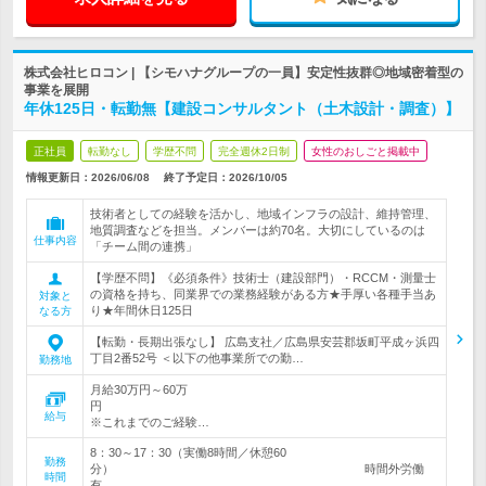
株式会社ヒロコン | 【シモハナグループの一員】安定性抜群◎地域密着型の
事業を展開
年休125日・転勤無【建設コンサルタント（土木設計・調査）】
正社員
転勤なし
学歴不問
完全週休2日制
女性のおしごと掲載中
情報更新日：2026/06/08
終了予定日：
2026/10/05
技術者としての経験を活かし、地域インフラの設計、維持管理、
地質調査などを担当。メンバーは約70名。大切にしているのは
仕事内容
「チーム間の連携」
【学歴不問】《必須条件》技術士（建設部門）・RCCM・測量士
の資格を持ち、同業界での業務経験がある方★手厚い各種手当あ
対象と
り★年間休日125日
なる方
【転勤・長期出張なし】 広島支社／広島県安芸郡坂町平成ヶ浜四
丁目2番52号 ＜以下の他事業所での勤…
勤務地
月給30万円～60万
給与
※これまでのご経験…
8：30～17：30（実働8時間／休憩60
勤務
分） 時間外労働
時間
有…