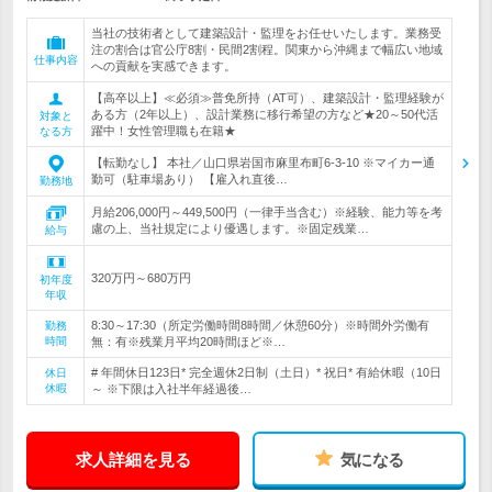
当社の技術者として建築設計・監理をお任せいたします。業務受
注の割合は官公庁8割・民間2割程。関東から沖縄まで幅広い地域
仕事内容
への貢献を実感できます。
【高卒以上】≪必須≫普免所持（AT可）、建築設計・監理経験が
ある方（2年以上）、設計業務に移行希望の方など★20～50代活
対象と
躍中！女性管理職も在籍★
なる方
【転勤なし】 本社／山口県岩国市麻里布町6-3-10 ※マイカー通
勤可（駐車場あり） 【雇入れ直後…
勤務地
月給206,000円～449,500円（一律手当含む）※経験、能力等を考
慮の上、当社規定により優遇します。※固定残業…
給与
320万円～680万円
初年度
年収
8:30～17:30（所定労働時間8時間／休憩60分）※時間外労働有
勤務
時間
無：有※残業月平均20時間ほど※…
# 年間休日123日* 完全週休2日制（土日）* 祝日* 有給休暇（10日
休日
休暇
～ ※下限は入社半年経過後…
求人詳細を見る
気になる