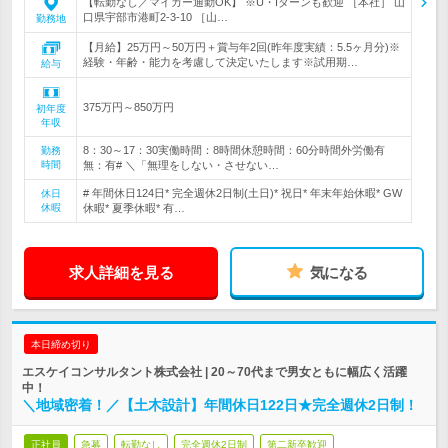
【転勤なし／マイカー通勤OK】 ※U・Iターンも歓迎 ［本社］ 山
口県宇部市港町2-3-10 ［山…
勤務地
【月給】25万円～50万円＋賞与年2回(昨年度実績：5.5ヶ月分)※
経験・年齢・能力を考慮して決定いたします※試用期…
給与
375万円～850万円
初年度
年収
8：30～17：30実働時間：8時間休憩時間：60分時間外労働有
勤務
時間
無：有# ＼「無理をしない・させない…
# 年間休日124日* 完全週休2日制(土日)* 祝日* 年末年始休暇* GW
休日
休暇
休暇* 夏季休暇* 有…
求人詳細を見る
気になる
本日締め切り
エスケイコンサルタント株式会社 | 20～70代まで男女ともに幅広く活躍
中！
＼地域密着！／【土木設計】年間休日122日★完全週休2日制！
正社員
急募
転勤なし
完全週休2日制
第二新卒歓迎