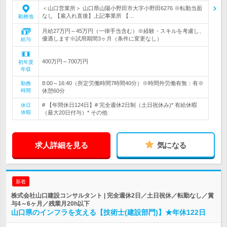
＜山口営業所＞ 山口県山陽小野田市大字小野田6276 ※転勤当面
なし 【雇入れ直後】上記事業所 【…
勤務地
月給27万円～45万円（一律手当含む）※経験・スキルを考慮し、
優遇します※試用期間3ヶ月（条件に変更なし）
給与
400万円～700万円
初年度
年収
8:00～16:40（所定労働時間7時間40分）※時間外労働有無：有※
勤務
時間
休憩60分
# 【年間休日124日】# 完全週休2日制（土日祝休み)* 有給休暇
休日
休暇
（最大20日付与）* その他
求人詳細を見る
気になる
新着
株式会社山口建設コンサルタント | 完全週休2日／土日祝休／転勤なし／賞
与4～6ヶ月／残業月20h以下
山口県のインフラを支える【技術士(建設部門)】★年休122日