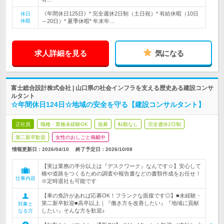
《年間休日125日》* 完全週休2日制（土日祝）* 有給休暇（10日
休日
休暇
～20日）* 夏季休暇* 年末年…
求人詳細を見る
気になる
富士総合設計株式会社 | 山口県の社会インフラを支える歴史ある建設コンサ
ルタント
☆年間休日124日☆地域の安全を守る【建設コンサルタント】
正社員
職種・業種未経験OK
急募
転勤なし
完全週休2日制
第二新卒歓迎
女性のおしごと掲載中
情報更新日：2026/04/10
終了予定日：
2026/10/08
【実は業務の半分以上は『デスクワーク』なんです☆】安心して
橋や道路をつくるための調査や報告書などの書類作成をお任せ！
仕事内容
※定時退社も可能です
【車の免許があれば応募OK！フランクな面接です◎】■未経験・
第二新卒歓迎■高卒以上｜『働き方を改善したい』『地域に貢献
対象と
したい』そんな方を歓迎♪
なる方