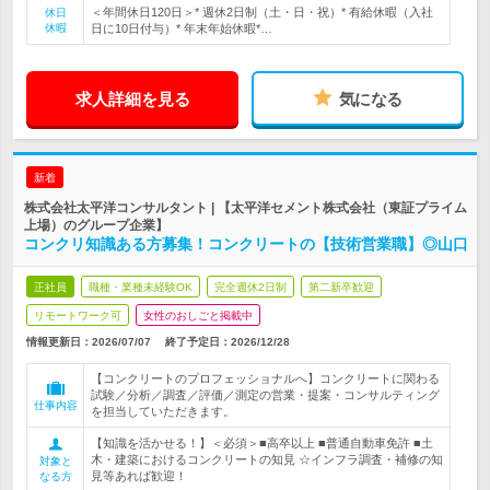
＜年間休日120日＞* 週休2日制（土・日・祝）* 有給休暇（入社
休日
休暇
日に10日付与）* 年末年始休暇*…
求人詳細を見る
気になる
新着
株式会社太平洋コンサルタント | 【太平洋セメント株式会社（東証プライム
上場）のグループ企業】
コンクリ知識ある方募集！コンクリートの【技術営業職】◎山口
正社員
職種・業種未経験OK
完全週休2日制
第二新卒歓迎
リモートワーク可
女性のおしごと掲載中
情報更新日：2026/07/07
終了予定日：
2026/12/28
【コンクリートのプロフェッショナルへ】コンクリートに関わる
試験／分析／調査／評価／測定の営業・提案・コンサルティング
仕事内容
を担当していただきます。
【知識を活かせる！】＜必須＞■高卒以上 ■普通自動車免許 ■土
木・建築におけるコンクリートの知見 ☆インフラ調査・補修の知
対象と
見等あれば歓迎！
なる方