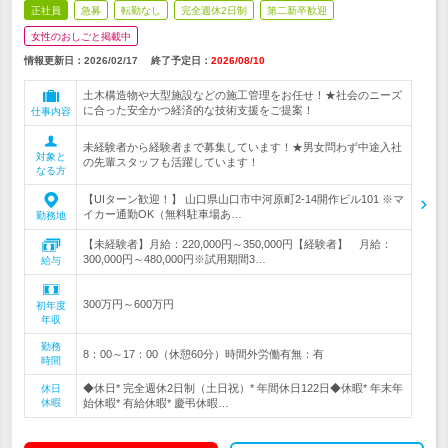
正社員
急募
転勤なし
完全週休2日制
第二新卒歓迎
女性のおしごと掲載中
情報更新日：2026/02/17
終了予定日：
2026/08/10
土木構造物や大型施設などの施工管理をお任せ！★社会のニーズ
に合った安全かつ経済的な技術支援をご提案！
仕事内容
未経験者から経験者まで募集しています！★男女問わず中途入社
対象と
の先輩スタッフも活躍しています！
なる方
【UIターン歓迎！】 山口県山口市中河原町2-14開作ビル101 ※マ
イカー通勤OK（無料駐車場あ…
勤務地
【未経験者】月給：220,000円～350,000円【経験者】 月給：
300,000円～480,000円※試用期間3…
給与
300万円～600万円
初年度
年収
勤務
8：00～17：00（休憩60分）時間外労働有無：有
時間
◆休日* 完全週休2日制（土日祝）* 年間休日122日◆休暇* 年末年
休日
休暇
始休暇* 有給休暇* 慶弔休暇…