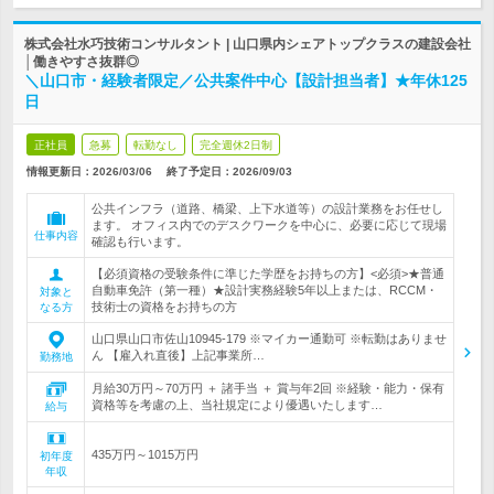
株式会社水巧技術コンサルタント | 山口県内シェアトップクラスの建設会社
│働きやすさ抜群◎
＼山口市・経験者限定／公共案件中心【設計担当者】★年休125
日
正社員
急募
転勤なし
完全週休2日制
情報更新日：2026/03/06
終了予定日：
2026/09/03
公共インフラ（道路、橋梁、上下水道等）の設計業務をお任せし
ます。 オフィス内でのデスクワークを中心に、必要に応じて現場
仕事内容
確認も行います。
【必須資格の受験条件に準じた学歴をお持ちの方】<必須>★普通
自動車免許（第一種）★設計実務経験5年以上または、RCCM・
対象と
技術士の資格をお持ちの方
なる方
山口県山口市佐山10945-179 ※マイカー通勤可 ※転勤はありませ
ん 【雇入れ直後】上記事業所…
勤務地
月給30万円～70万円 ＋ 諸手当 ＋ 賞与年2回 ※経験・能力・保有
資格等を考慮の上、当社規定により優遇いたします…
給与
435万円～1015万円
初年度
年収