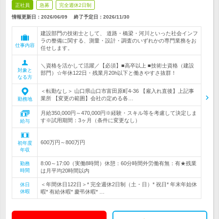
正社員
急募
完全週休2日制
情報更新日：2026/06/09
終了予定日：
2026/11/30
建設部門の技術士として、 道路・橋梁・河川といった社会インフ
ラの整備に関する、測量・設計・調査のいずれかの専門業務をお
仕事内容
任せします。
＼資格を活かして活躍／【必須】■高卒以上 ■技術士資格（建設
対象と
部門）☆年休122日・残業月20h以下と働きやすさ抜群！
なる方
＜転勤なし＞ 山口県山口市富田原町4-36 【雇入れ直後】上記事
業所 【変更の範囲】会社の定める各…
勤務地
月給350,000円～470,000円※経験・スキル等を考慮して決定しま
す※試用期間：3ヶ月（条件に変更なし）
給与
600万円～800万円
初年度
年収
8:00～17:00（実働8時間）休憩：60分時間外労働有無：有★残業
勤務
時間
は月平均20時間以内
＜年間休日122日＞* 完全週休2日制（土・日）* 祝日* 年末年始休
休日
休暇
暇* 有給休暇* 慶弔休暇* …