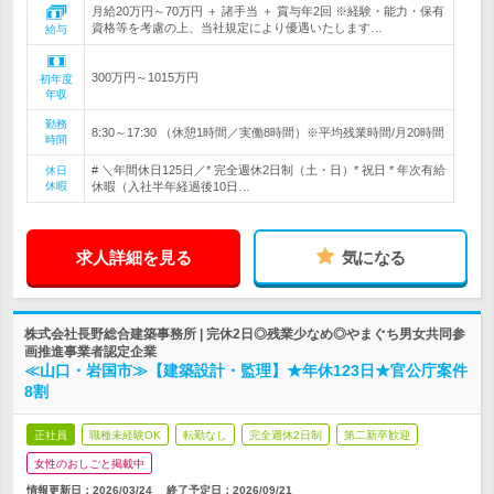
月給20万円～70万円 ＋ 諸手当 ＋ 賞与年2回 ※経験・能力・保有
資格等を考慮の上、当社規定により優遇いたします…
給与
300万円～1015万円
初年度
年収
勤務
8:30～17:30 （休憩1時間／実働8時間）※平均残業時間/月20時間
時間
# ＼年間休日125日／* 完全週休2日制（土・日）* 祝日 * 年次有給
休日
休暇
休暇（入社半年経過後10日…
求人詳細を見る
気になる
株式会社長野総合建築事務所 | 完休2日◎残業少なめ◎やまぐち男女共同参
画推進事業者認定企業
≪山口・岩国市≫【建築設計・監理】★年休123日★官公庁案件
8割
正社員
職種未経験OK
転勤なし
完全週休2日制
第二新卒歓迎
女性のおしごと掲載中
情報更新日：2026/03/24
終了予定日：
2026/09/21