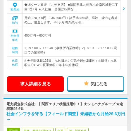
◆UIターン歓迎 【九州支店】 ■福岡県北九州市小倉南区城野二丁
目3番7号 ★入社後、当面は転勤な…
勤務地
月給 220,000円 ～ 360,000円 + 諸手当※年齢、経験、能力を考慮
の上、優遇します。※6ヶ月間の試用期…
給与
400万円～600万円
初年度
年収
1）9：00 ～ 17：40（事務所内業務時）2）8：00 ～ 17：00（現
勤務
時間
場での業務時）
# ★年間休日125日！≪休日≫# ◇完全週休2日制（土日祝）≪休
休日
休暇
暇≫◇GW◇夏季休暇◇年末年始休暇…
求人詳細を見る
気になる
電力調査株式会社 | 【 関西エリア積極採用中！】★シモハナグループ ★定
着率95.6%
社会インフラを守る【フィールド調査】未経験から月給29.6万円
～
正社員
職種・業種未経験OK
急募
第二新卒歓迎