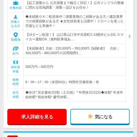
【起工測量から 公共測量まで幅広く対応！】公共インフラの整備
に関わる現地調査・測量～設計をお任せ！
仕事内容
◆未経験ＯＫ◇歓迎条件◇測量業務のご経験がある方／建設業界
での就業経験がある方 ★女性技術者も活躍中！ドローンを使った
対象と
空撮なども実施中！
なる方
【UIターン歓迎！】 山口県山口市中河原町2-14開作ビル101 ※マ
イカー通勤OK（無料駐車場あ…
勤務地
【未経験者】月給：220,000円～350,000円【経験者】 月給：
300,000円～480,000円※試用期間3…
給与
300万円～600万円
初年度
年収
勤務
8：00～17：00（休憩60分）時間外労働有無：有
時間
◆休日* 完全週休2日制（土日祝）* 年間休日122日◆休暇* 年末年
休日
休暇
始休暇* 有給休暇* 慶弔休暇…
求人詳細を見る
気になる