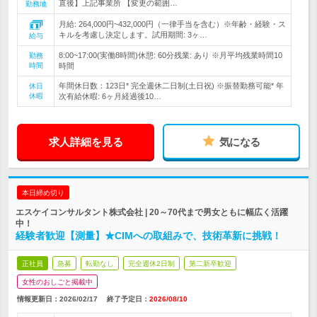
直後】上記事業所 【変更の範囲…
勤務地
月給: 264,000円~432,000円（一律手当を含む）※年齢・経験・ス
キルを考慮し決定します。試用期間: 3ヶ…
給与
8:00~17:00(実働8時間)休憩: 60分残業: あり ※月平均残業時間10
勤務
時間
時間
年間休日数：123日* 完全週休二日制(土日祝) ※振替勤務可能* 年
休日
休暇
次有給休暇: 6ヶ月経過後10…
求人詳細を見る
気になる
本日締め切り
エスケイコンサルタント株式会社 | 20～70代まで男女ともに幅広く活躍
中！
経験者歓迎【測量】★CIMへの取組みで、技術革新に挑戦！
正社員
急募
転勤なし
完全週休2日制
第二新卒歓迎
女性のおしごと掲載中
情報更新日：2026/02/17
終了予定日：
2026/08/10