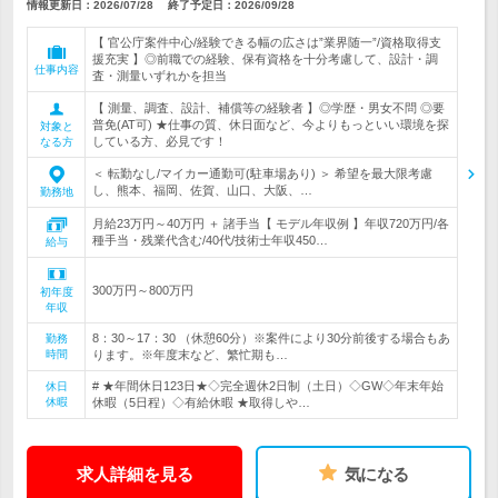
情報更新日：2026/07/28
終了予定日：
2026/09/28
【 官公庁案件中心/経験できる幅の広さは”業界随一”/資格取得支
援充実 】◎前職での経験、保有資格を十分考慮して、設計・調
仕事内容
査・測量いずれかを担当
【 測量、調査、設計、補償等の経験者 】◎学歴・男女不問 ◎要
普免(AT可) ★仕事の質、休日面など、今よりもっといい環境を探
対象と
している方、必見です！
なる方
＜ 転勤なし/マイカー通勤可(駐車場あり) ＞ 希望を最大限考慮
し、熊本、福岡、佐賀、山口、大阪、…
勤務地
月給23万円～40万円 ＋ 諸手当【 モデル年収例 】年収720万円/各
種手当・残業代含む/40代/技術士年収450…
給与
300万円～800万円
初年度
年収
8：30～17：30 （休憩60分）※案件により30分前後する場合もあ
勤務
時間
ります。※年度末など、繁忙期も…
# ★年間休日123日★◇完全週休2日制（土日）◇GW◇年末年始
休日
休暇
休暇（5日程）◇有給休暇 ★取得しや…
求人詳細を見る
気になる