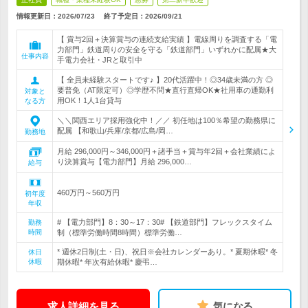
情報更新日：2026/07/23
終了予定日：
2026/09/21
【 賞与2回＋決算賞与の連続支給実績 】電線周りを調査する「電
力部門」鉄道周りの安全を守る「鉄道部門」いずれかに配属★大
仕事内容
手電力会社・JRと取引中
【 全員未経験スタートです♪ 】20代活躍中！◎34歳未満の方 ◎
要普免（AT限定可）◎学歴不問★直行直帰OK★社用車の通勤利
対象と
用OK！1人1台貸与
なる方
＼＼関西エリア採用強化中！／／ 初任地は100％希望の勤務県に
配属 【和歌山/兵庫/京都/広島/岡…
勤務地
月給 296,000円～346,000円＋諸手当＋賞与年2回＋会社業績によ
り決算賞与【電力部門】月給 296,000…
給与
460万円～560万円
初年度
年収
# 【電力部門】8：30～17：30# 【鉄道部門】フレックスタイム
勤務
時間
制（標準労働時間8時間）標準労働…
* 週休2日制(土・日)、祝日※会社カレンダーあり。* 夏期休暇* 冬
休日
休暇
期休暇* 年次有給休暇* 慶弔…
求人詳細を見る
気になる