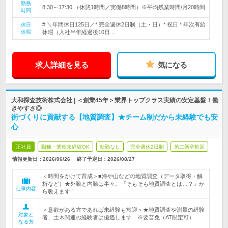
勤務
8:30～17:30 （休憩1時間／実働8時間）※平均残業時間/月20時間
時間
# ＼年間休日125日／* 完全週休2日制（土・日）* 祝日 * 年次有給
休日
休暇
休暇（入社半年経過後10日…
求人詳細を見る
気になる
大和探査技術株式会社 | ＜創業45年＞業界トップクラス実績の安定基盤！働
きやすさ◎
街づくりに貢献する【地質調査】★チーム制だから未経験でも安
心
正社員
職種・業種未経験OK
転勤なし
完全週休2日制
第二新卒歓迎
情報更新日：2026/06/26
終了予定日：
2026/08/27
＜時間をかけて育成＞■海や山などの地質調査（データ取得・解
析など）★外勤と内勤は半々。『そもそも地質調査とは…？』か
仕事内容
ら教えます！
＜意欲がある方であれば未経験も歓迎＞★地質調査や測量の経験
対象と
者、土木関連の経験者は優遇します ※要普免（AT限定可）
なる方