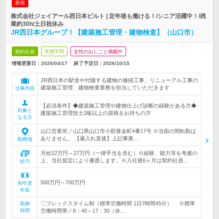
新着
株式会社ジェイアール西日本ビルト | 定年後も働ける！/シニア活躍中！/残
業約30h/土日祝休み
JR西日本グループ！【建築施工管理・建物検査】（山口市）
契約社員
学歴不問
女性のおしごと掲載中
情報更新日：2026/04/17
終了予定日：
2026/10/15
JR西日本の駅舎や付随する建物の修繕工事、リニューアル工事の
建築施工管理、建物検査業務を担当していただきます
仕事内容
【必須条件】◆建築施工管理や建物仕上げ診断の経験がある方◆
対象と
建築施工管理技士2級以上の資格をお持ちの方
なる方
山口営業所／山口県山口市小郡黄金町4番17号 ※当面の間転勤は
ありません。 【雇入れ直後】上記事業…
勤務地
月給22万円～27万円（一律手当を含む）※経験、能力等を考慮の
上、当社規定により優遇します。※入社後6ヶ月は契約社員…
給与
500万円～700万円
初年度
年収
〇フレックスタイム制（標準労働時間 1日7時間45分） ※標準
勤務
時間
労働時間帯／8：45～17：30（休…