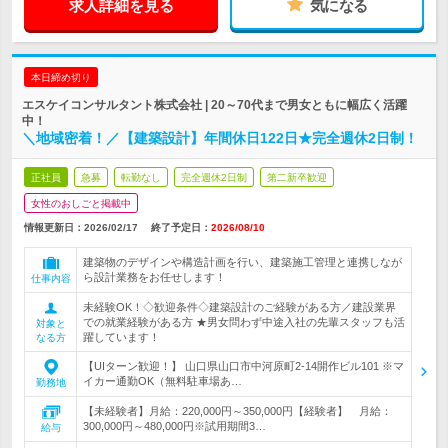
求人詳細を見る
気になる
本日締め切り
エスケイコンサルタント株式会社 | 20～70代まで男女ともに幅広く活躍
中！
＼地域密着！／【建築設計】年間休日122日★完全週休2日制！
正社員
急募
転勤なし
完全週休2日制
第二新卒歓迎
女性のおしごと掲載中
情報更新日：2026/02/17
終了予定日：
2026/08/10
建築物のデザインや構造計画を行い、建築施工管理と連携しなが
ら設計業務をお任せします！
仕事内容
未経験OK！◇歓迎条件◇建築設計のご経験がある方／建設業界
での就業経験がある方 ★男女問わず中途入社の先輩スタッフも活
対象と
躍しています！
なる方
【UIターン歓迎！】 山口県山口市中河原町2-14開作ビル101 ※マ
イカー通勤OK（無料駐車場あ…
勤務地
【未経験者】月給：220,000円～350,000円【経験者】 月給：
300,000円～480,000円※試用期間3…
給与