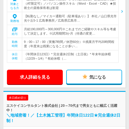
（AT限定可）／パソコン操作スキル（Word・Excel・CAD）★技
対象と
術士の資格保有者は歓迎
なる方
【転勤なし／マイカー通勤可（駐車場あり）】 本社／山口県光市
光ケ丘5-1 広島事務所／広島県広島市…
勤務地
月給190,000円～300,000円※これまでのご経験やスキル等を考慮
して決定します。※試用期間3か月（待遇の変更…
給与
9：00～17：00（実働7時間／休憩60分）※残業月平均20時間程
勤務
時間
度（年度末は残業になることが多い…
《年間休日123日》* 完全週休2日制（土日祝）* 年末年始休暇
休日
休暇
（12/29～1/4）* 有給休暇（…
求人詳細を見る
気になる
本日締め切り
エスケイコンサルタント株式会社 | 20～70代まで男女ともに幅広く活躍
中！
＼地域密着！／【土木施工管理】年間休日122日★完全週休2日
制！