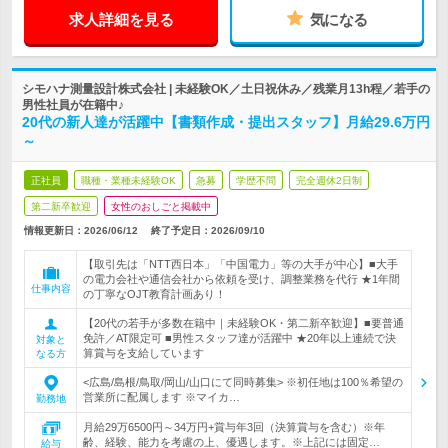
求人詳細を見る
気になる
シモハナ測量設計株式会社 | 未経験OK／土日祝休み／残業月13h程／若手の
男性社員が在籍中♪
20代の新人達が活躍中【書類作成・提出スタッフ】月給29.6万円
～
正社員
職種・業種未経験OK
急募
学歴不問
完全週休2日制
第二新卒歓迎
女性のおしごと掲載中
情報更新日：2026/06/12
終了予定日：
2026/09/10
【取引先は「NTT西日本」「中国電力」等の大手が中心】■大手
の電力会社や通信会社から依頼を受け、調整業務を代行 ★1年間
仕事内容
の丁寧なOJT教育計画あり！
【20代の若手が多数在籍中｜未経験OK・第二新卒歓迎】■要普通
免許／AT限定可 ■男性スタッフ達が活躍中 ★20年以上連続で決
対象と
算賞与を支給しています
なる方
<広島/島根/鳥取/岡山/山口にて同時募集> ※初任地は100％希望の
営業所に配属します ※マイカ…
勤務地
月給29万6500円～34万円+賞与年3回（決算賞与を含む）※年
齢、経験、能力を考慮の上、優遇します。※上記には固定…
給与