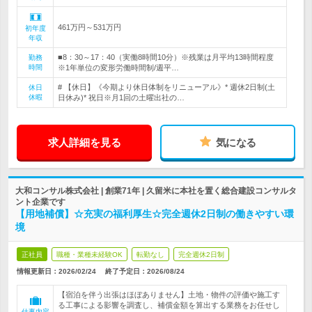
461万円～531万円
初年度
年収
■8：30～17：40（実働8時間10分）※残業は月平均13時間程度
勤務
時間
※1年単位の変形労働時間制/週平…
# 【休日】《今期より休日体制をリニューアル》* 週休2日制(土
休日
休暇
日休み)* 祝日※月1回の土曜出社の…
求人詳細を見る
気になる
大和コンサル株式会社 | 創業71年 | 久留米に本社を置く総合建設コンサルタ
ント企業です
【用地補償】☆充実の福利厚生☆完全週休2日制の働きやすい環
境
正社員
職種・業種未経験OK
転勤なし
完全週休2日制
情報更新日：2026/02/24
終了予定日：
2026/08/24
【宿泊を伴う出張はほぼありません】土地・物件の評価や施工す
る工事による影響を調査し、補償金額を算出する業務をお任せし
仕事内容