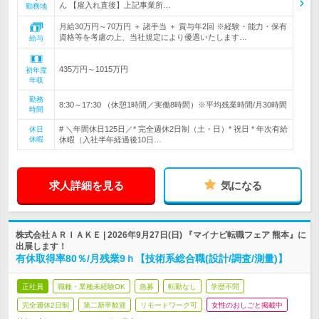
ん 【雇入れ直後】上記事業所…
勤務地
月給30万円～70万円 ＋ 諸手当 ＋ 賞与年2回 ※経験・能力・保有
資格等を考慮の上、当社規定により優遇いたします…
給与
435万円～1015万円
初年度
年収
勤務
8:30～17:30 （休憩1時間／実働8時間）※平均残業時間/月30時間
時間
# ＼年間休日125日／* 完全週休2日制（土・日）* 祝日 * 年次有給
休日
休暇
休暇（入社半年経過後10日…
求人詳細を見る
気になる
株式会社ＡＲＩＡＫＥ | 2026年9月27日(日) 『マイナビ転職フェア 熊本』に
出展します！
有休取得率80％/月残業9ｈ【技術系総合職(設計/調査/測量)】
正社員
職種・業種未経験OK
急募
転勤なし
学歴不問
完全週休2日制
第二新卒歓迎
リモートワーク可
女性のおしごと掲載中