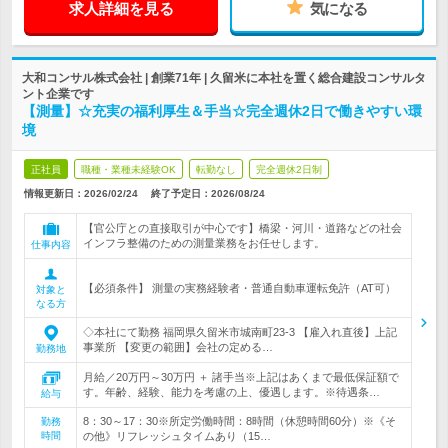
求人詳細を見る
気になる
大和コンサル株式会社 | 創業71年 | 久留米に本社を置く総合建設コンサルタ
ント企業です
【測量】☆充実の福利厚生＆手当☆完全週休2日で働きやすい環
境
正社員
職種・業種未経験OK
転勤なし
完全週休2日制
情報更新日：2026/02/24
終了予定日：
2026/08/24
【官公庁との直接取引が中心です】橋梁・河川・道路などの社会
インフラ整備のための測量業務をお任せします。
仕事内容
【必須条件】 測量の実務経験者・普通自動車運転免許（AT可）
対象と
なる方
◇本社にて勤務 福岡県久留米市城南町23-3 【雇入れ直後】上記
事業所 【変更の範囲】会社の定める…
勤務地
月給／20万円～30万円 ＋ 諸手当※上記はあくまで最低保証額で
す。年齢、経験、能力を考慮の上、優遇します。※待遇条…
給与
8：30～17：30※所定労働時間：8時間（休憩時間60分）※《そ
勤務
時間
の他》リフレッシュタイムあり（15…