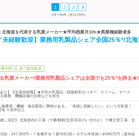
1
2
3
1件〜50件（全117件中）
| 北海道を代表する乳業メーカー★平均残業月10h★異業種経験者多
未経験歓迎】業務用乳製品シェア全国25％*/北海
学歴不問
第二新卒歓迎
る乳業メーカー/業務用乳製品シェアは全国でも25％*を誇る★
あり】【生産技術職】★牛乳や乳製品（脱脂粉乳やバター、クリーム、チーズ
る業務、機械設備の点検などを担当
人物重視「機械・食品製造に興味がある」「地域に貢献したい」という方歓迎！
普免 ※高卒以上
慮し決定】 北海道内の工場（十勝/根釧/北見/宗谷のいずれか） 十勝主管工場：北
給：247,300円～ + 各種手当 + 賞与年2回＜モデル年収例＞約480万円（基本給