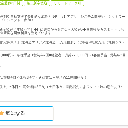
完全週休2日制
第二新卒歓迎
リモートワーク可
体制や各種支援で長期的な成長を後押し♪】アプリ・システム開発や、ネットワー
プロジェクトに参加！
二新卒歓迎／年齢不問】◆ITに興味がある方なら大歓迎♪◆異業種からスタートし活
☆豊富な研修制度を整えています！
限定募集！】 北海道エリア／北海道 【支店住所】 北海道 <札幌支店（札幌システ
,000円～+各種手当 +賞与年2回■経験者：月給220,000円～+各種手当 +賞与年2回
円
0（実働8時間／休憩1時間）★残業は月平均約11時間程度！
日以上】<休日>* 完全週休2日制（土日休み）※配属先によりシフト制の場合あり*
気になる