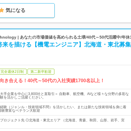
気になる
chnology | あなたの市場価値を高められる土壌/40代～50代活躍中/年休
将来を描ける【機電エンジニア】北海道・東北募集
完全週休2日制
第二新卒歓迎
き合える！40代～50代の入社実績1700名以上！
大手企業を中心に3,800社と直取引＞ 自動車、航空機、AIなど様々な分野の多彩な
験を活かしご活躍ください。
経験（ジャンル・技術領域不問）を活かしたい、または新たな技術領域を身に着
経験豊富なベテラン大歓迎
プロジェクト先 ◎北海道・東北エリア （北海道、青森、秋田、山形、岩手、宮