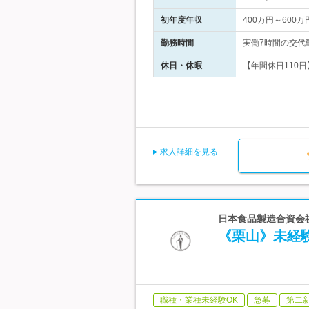
初年度年収
400万円～600万
勤務時間
実働7時間の交代勤
休日・休暇
【年間休日110日】
求人詳細を見る
日本食品製造合資会社
《栗山》未経
職種・業種未経験OK
急募
第二