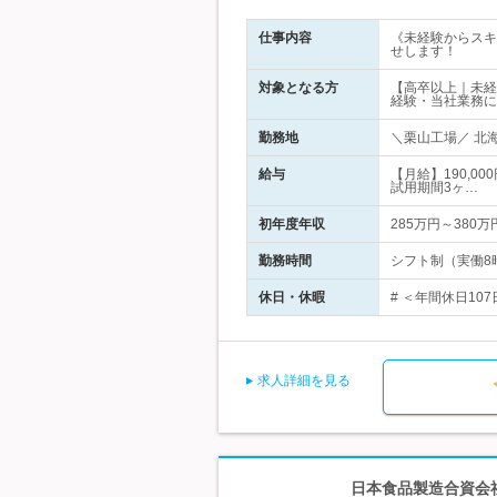
仕事内容
《未経験からスキ
せします！
対象となる方
【高卒以上｜未経
経験・当社業務に
勤務地
＼栗山工場／ 北
給与
【月給】190,0
試用期間3ヶ…
初年度年収
285万円～380万
勤務時間
シフト制（実働8
休日・休暇
# ＜年間休日10
求人詳細を見る
日本食品製造合資会社