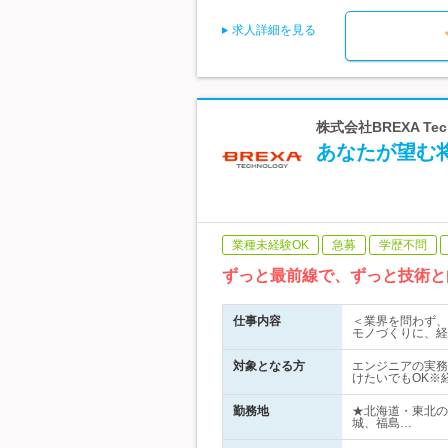
求人詳細を見る
株式会社BREXA Te
あなたが望む
業種未経験OK
急募
学歴不問
ずっと最前線で、ずっと技術と向
仕事内容
＜業界を問わず、
モノづくりに、経
対象となる方
エンジニアの実務
けたいでもOK※
勤務地
★北海道・東北の
城、福島…