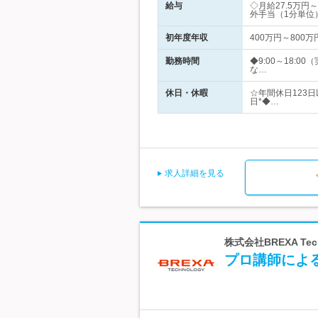
給与
◇月給27.5万
外手当（1分単位
初年度年収
400万円～800万
勤務時間
◆9:00～18:
な…
休日・休暇
☆年間休日123
日*◆…
求人詳細を見る
株式会社BREXA Te
プロ講師によ