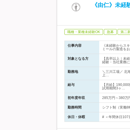
《由仁》未経
職種・業種未経験OK
急募
第二
仕事内容
《未経験からスキ
ミールの製造をお
対象となる方
【高卒以上｜未経
経験・当社業務に
勤務地
＼三川工場／ 北
上…
給与
【月給】190,0
試用期間3ヶ…
初年度年収
285万円～380万
勤務時間
シフト制（実働8
休日・休暇
# ＜年間休日10