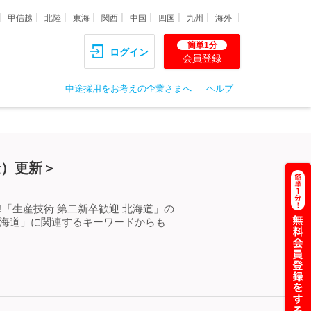
甲信越
北陸
東海
関西
中国
四国
九州
海外
簡単1分
ログイン
会員登録
中途採用をお考えの企業さまへ
ヘルプ
金）更新＞
「生産技術 第二新卒歓迎 北海道」の
北海道」に関連するキーワードからも