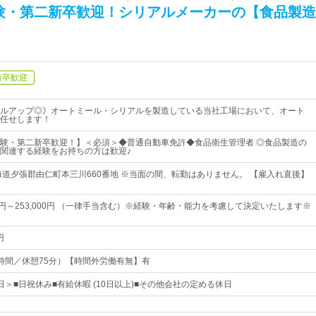
験・第二新卒歓迎！シリアルメーカーの【食品製造
新卒歓迎
ルアップ◎》オートミール・シリアルを製造している当社工場において、オート
任せします！
験・第二新卒歓迎！】＜必須＞◆普通自動車免許◆食品衛生管理者 ◎食品製造の
関連する経験をお持ちの方は歓迎♪
海道夕張郡由仁町本三川660番地 ※当面の間、転勤はありません。 【雇入れ直後】
00円～253,000円 （一律手当含む）※経験・年齢・能力を考慮して決定いたします※
円
時間／休憩75分）【時間外労働有無】有
7日＞■日祝休み■有給休暇 (10日以上)■その他会社の定める休日