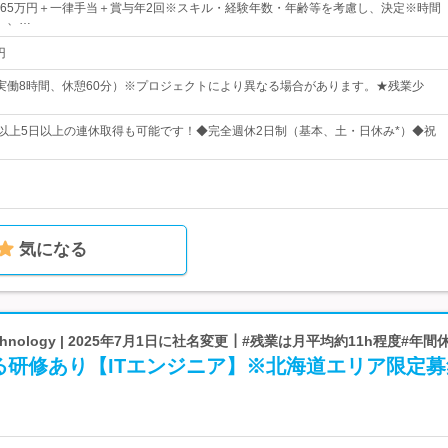
円～65万円＋一律手当＋賞与年2回※スキル・経験年数・年齢等を考慮し、決定※時間
）、…
円
00（実働8時間、休憩60分）※プロジェクトにより異なる場合があります。★残業少
日以上5日以上の連休取得も可能です！◆完全週休2日制（基本、土・日休み*）◆祝
気になる
chnology | 2025年7月1日に社名変更┃#残業は月平均約11h程度#年間
る研修あり【ITエンジニア】※北海道エリア限定募