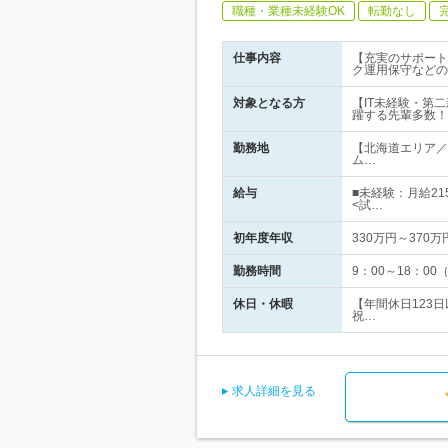
職種・業種未経験OK
転勤なし
仕事内容
【充実のサポート
ク運用保守などの
対象となる方
【IT未経験・第
躍する先輩多数！
勤務地
【北海道エリア／
ム…
給与
■未経験：月給215
<試…
初年度年収
330万円～370万
勤務時間
9：00～18：0
休日・休暇
【年間休日123
祝…
求人詳細を見る