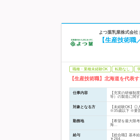
よつ葉乳業株式会社 
【生産技術職／
職種・業種未経験OK
転勤なし
【生産技術職】北海道を代表す
仕事内容
【充実の研修制度
等）の製造に関す
対象となる方
【未経験OK】◎
※35歳以下 ※要
勤務地
【希望を最大限考
海…
給与
【総合職】基本給月
￥264,…