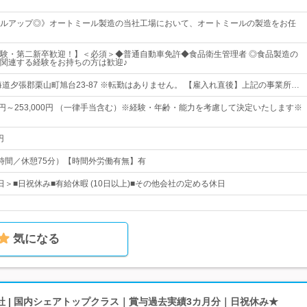
ルアップ◎》オートミール製造の当社工場において、オートミールの製造をお任
験・第二新卒歓迎！】＜必須＞◆普通自動車免許◆食品衛生管理者 ◎食品製造の
関連する経験をお持ちの方は歓迎♪
海道夕張郡栗山町旭台23-87 ※転勤はありません。 【雇入れ直後】上記の事業所…
00円～253,000円 （一律手当含む）※経験・年齢・能力を考慮して決定いたします※
円
時間／休憩75分）【時間外労働有無】有
7日＞■日祝休み■有給休暇 (10日以上)■その他会社の定める休日
気になる
 | 国内シェアトップクラス｜賞与過去実績3カ月分｜日祝休み★