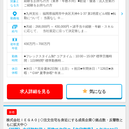
経験をお持ちの方（業界・年数不問）■歓迎・優遇：法人営業の
対象と
ご経験をお持ちの方
なる方
■九州支社： 福岡県福岡市中央区天神4-1-37 第1明星ビル8階 ■転
勤について： 当面なし ※…
勤務地
■月給：268,000円 ～ 430,000円 + 諸手当※経験・年齢・スキル
に応じて、 当社規定に沿って決定致しま…
給与
430万円～700万円
初年度
年収
■フレックスタイム制* コアタイム：10:00～15:00* 標準労働時
勤務
時間
間：1日8時間* 標準勤務時…
■休日：* 完全週休2日制（土日）＋祝日■年間休日：* 126日■休
休日
休暇
暇：* GW* 夏季休暇* 年末…
求人詳細を見る
気になる
新着
株式会社ＩＥＧＡＯ | ◇注文住宅を身近にする成長企業◇拠点数・反響数と
もに拡大中◇