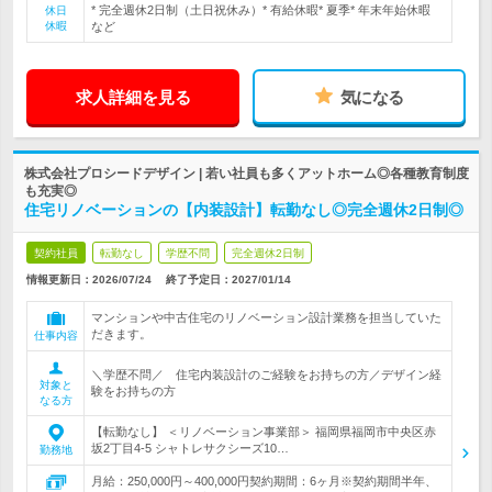
* 完全週休2日制（土日祝休み）* 有給休暇* 夏季* 年末年始休暇
休日
休暇
など
求人詳細を見る
気になる
株式会社プロシードデザイン | 若い社員も多くアットホーム◎各種教育制度
も充実◎
住宅リノベーションの【内装設計】転勤なし◎完全週休2日制◎
契約社員
転勤なし
学歴不問
完全週休2日制
情報更新日：2026/07/24
終了予定日：
2027/01/14
マンションや中古住宅のリノベーション設計業務を担当していた
だきます。
仕事内容
＼学歴不問／ 住宅内装設計のご経験をお持ちの方／デザイン経
対象と
験をお持ちの方
なる方
【転勤なし】 ＜リノベーション事業部＞ 福岡県福岡市中央区赤
坂2丁目4‐5 シャトレサクシーズ10…
勤務地
月給：250,000円～400,000円契約期間：6ヶ月※契約期間半年、