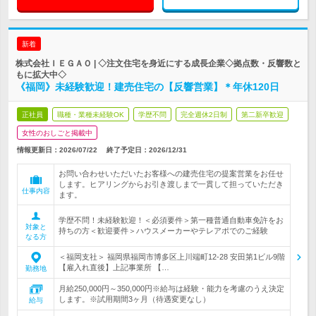
新着
株式会社ＩＥＧＡＯ | ◇注文住宅を身近にする成長企業◇拠点数・反響数と
もに拡大中◇
《福岡》未経験歓迎！建売住宅の【反響営業】＊年休120日
正社員
職種・業種未経験OK
学歴不問
完全週休2日制
第二新卒歓迎
女性のおしごと掲載中
情報更新日：2026/07/22
終了予定日：
2026/12/31
お問い合わせいただいたお客様への建売住宅の提案営業をお任せ
します。ヒアリングからお引き渡しまで一貫して担っていただき
仕事内容
ます。
学歴不問！未経験歓迎！＜必須要件＞第一種普通自動車免許をお
対象と
持ちの方＜歓迎要件＞ハウスメーカーやテレアポでのご経験
なる方
＜福岡支社＞ 福岡県福岡市博多区上川端町12-28 安田第1ビル9階
【雇入れ直後】上記事業所 【…
勤務地
月給250,000円～350,000円※給与は経験・能力を考慮のうえ決定
します。※試用期間3ヶ月（待遇変更なし）
給与