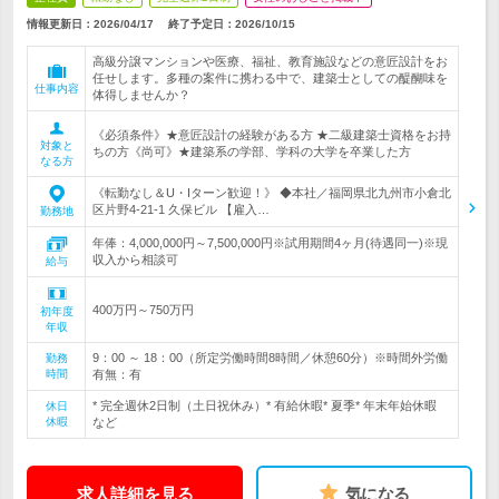
情報更新日：2026/04/17
終了予定日：
2026/10/15
高級分譲マンションや医療、福祉、教育施設などの意匠設計をお
任せします。多種の案件に携わる中で、建築士としての醍醐味を
仕事内容
体得しませんか？
《必須条件》★意匠設計の経験がある方 ★二級建築士資格をお持
対象と
ちの方《尚可》★建築系の学部、学科の大学を卒業した方
なる方
《転勤なし＆U・Iターン歓迎！》 ◆本社／福岡県北九州市小倉北
区片野4-21-1 久保ビル 【雇入…
勤務地
年俸：4,000,000円～7,500,000円※試用期間4ヶ月(待遇同一)※現
収入から相談可
給与
400万円～750万円
初年度
年収
9：00 ～ 18：00（所定労働時間8時間／休憩60分）※時間外労働
勤務
時間
有無：有
* 完全週休2日制（土日祝休み）* 有給休暇* 夏季* 年末年始休暇
休日
休暇
など
求人詳細を見る
気になる