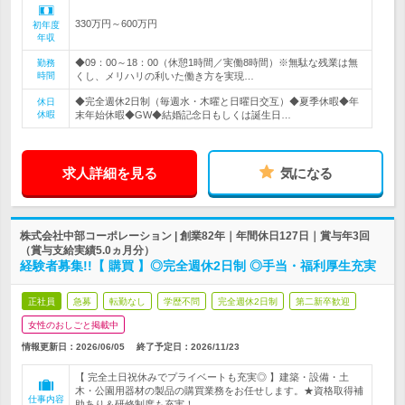
330万円～600万円
初年度
年収
◆09：00～18：00（休憩1時間／実働8時間）※無駄な残業は無
勤務
時間
くし、メリハリの利いた働き方を実現…
◆完全週休2日制（毎週水・木曜と日曜日交互）◆夏季休暇◆年
休日
休暇
末年始休暇◆GW◆結婚記念日もしくは誕生日…
求人詳細を見る
気になる
株式会社中部コーポレーション | 創業82年｜年間休日127日｜賞与年3回
（賞与支給実績5.0ヵ月分）
経験者募集!!【 購買 】◎完全週休2日制 ◎手当・福利厚生充実
正社員
急募
転勤なし
学歴不問
完全週休2日制
第二新卒歓迎
女性のおしごと掲載中
情報更新日：2026/06/05
終了予定日：
2026/11/23
【 完全土日祝休みでプライベートも充実◎ 】建築・設備・土
木・公園用器材の製品の購買業務をお任せします。★資格取得補
仕事内容
助あり＆研修制度も充実！