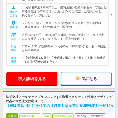
【 経験者募集！※高卒以上、購買業務の経験がある方】普通自動
車運転免許（AT限定可）があれば尚可◎ 安定した環境のもと、
対象と
長く働きたい方はぜひ
なる方
＜いなべ工場＞ 三重県いなべ市北勢町京ヶ野新田字下周囲611
【雇入れ直後】上記の事業所 【変更の…
勤務地
月給 224,664円～294,508円※経験・年齢を考慮の上、当社規定
により優遇します。※上記には、固定残業代（3…
給与
8:30～17:30（実働8時間／休憩60分）※時間外労働：あり※残業
勤務
時間
月平均20時間
# 【年間休日127日】* 完全週休2日制（土・日）* 祝日* 有給休暇
休日
休暇
（6ヵ月経過後10日付与）*…
求人詳細を見る
気になる
株式会社アーキテックプランニング | 北海道クオリティ！性能とデザインが
武器の木造注文住宅メーカー
《経験者採用》注文住宅の【営業】福岡支店勤務/残業月平均10h
正社員
職種未経験OK
急募
完全週休2日制
女性のおしごと掲載中