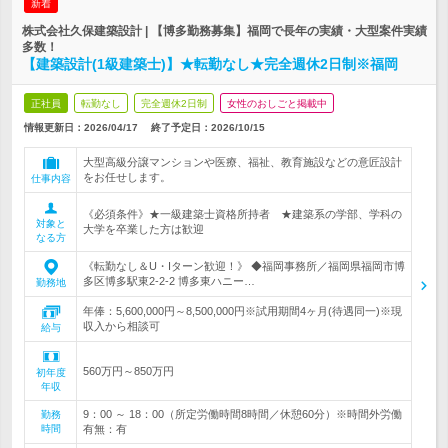
新着
株式会社久保建築設計 | 【博多勤務募集】福岡で長年の実績・大型案件実績
多数！
【建築設計(1級建築士)】★転勤なし★完全週休2日制※福岡
正社員
転勤なし
完全週休2日制
女性のおしごと掲載中
情報更新日：2026/04/17
終了予定日：
2026/10/15
大型高級分譲マンションや医療、福祉、教育施設などの意匠設計
をお任せします。
仕事内容
《必須条件》★一級建築士資格所持者 ★建築系の学部、学科の
対象と
大学を卒業した方は歓迎
なる方
《転勤なし＆U・Iターン歓迎！》 ◆福岡事務所／福岡県福岡市博
多区博多駅東2-2-2 博多東ハニー…
勤務地
年俸：5,600,000円～8,500,000円※試用期間4ヶ月(待遇同一)※現
収入から相談可
給与
560万円～850万円
初年度
年収
9：00 ～ 18：00（所定労働時間8時間／休憩60分）※時間外労働
勤務
時間
有無：有