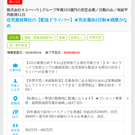
残り1日
株式会社キユーハウ | グループ年商153億円の安定企業／日勤のみ／有給平
均取得11日
住宅資材商社の【配送ドライバー】★完全週休2日制★残業少な
め
正社員
職種・業種未経験OK
急募
転勤なし
学歴不問
第二新卒歓迎
情報更新日：2026/06/16
終了予定日：
2026/08/10
【1日の業務が終了すれば定時前でも退社可能です！】2t・4tトラ
ックで近郊エリアの建築現場に住宅資材を配送する商社の自社ド
仕事内容
ライバーの仕事です！
【学歴不問／未経験歓迎】応募条件にある免許があれば実務経験
なしでドライバーデビューできる！志望理由は「運転が好き」で
対象と
OK！
なる方
【転勤なし／希望の勤務地に配属になります】 ★プレカット事業
部：福岡県福岡市東区箱崎ふ頭4丁目3-…
勤務地
【5年連続で給与ベースアップを実施】月給24万2000円～33万
3000円＋賞与年3回※経験やスキルを考慮の上、決定…
給与
350万円～460万円
初年度
年収