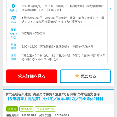
＼転勤当面なし｜マイカー通勤可／ 【福岡支店】 福岡県福岡市
博多区諸岡1-7-25 【長崎支店】…
勤務地
■月給250,000円～350,000円※年齢、経験、能力を考慮の上、優
遇します。※試用期間6か月あり（条件変更なし…
給与
400万円～700万円
初年度
年収
勤務
9:00～18:00（実働8時間・休憩60分）※時間外労働あり
時間
* 完全週休2日制（火、水）* 有給休暇（10日）* 夏季休暇* 年末年
休日
休暇
始休暇* ウェルネス休暇（月…
求人詳細を見る
気になる
株式会社谷川建設 | 商品力で勝負！震度7でも倒壊0の木造注文住宅
【反響営業】高品質注文住宅／展示場対応／完全週休2日制
正社員
学歴不問
完全週休2日制
情報更新日：2026/03/24
終了予定日：
2026/09/21