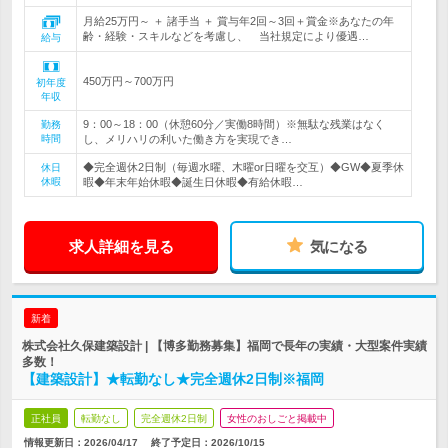
月給25万円～ ＋ 諸手当 ＋ 賞与年2回～3回＋賞金※あなたの年
齢・経験・スキルなどを考慮し、 当社規定により優遇…
給与
450万円～700万円
初年度
年収
9：00～18：00（休憩60分／実働8時間）※無駄な残業はなく
勤務
時間
し、メリハリの利いた働き方を実現でき…
◆完全週休2日制（毎週水曜、木曜or日曜を交互）◆GW◆夏季休
休日
休暇
暇◆年末年始休暇◆誕生日休暇◆有給休暇…
求人詳細を見る
気になる
新着
株式会社久保建築設計 | 【博多勤務募集】福岡で長年の実績・大型案件実績
多数！
【建築設計】★転勤なし★完全週休2日制※福岡
正社員
転勤なし
完全週休2日制
女性のおしごと掲載中
情報更新日：2026/04/17
終了予定日：
2026/10/15