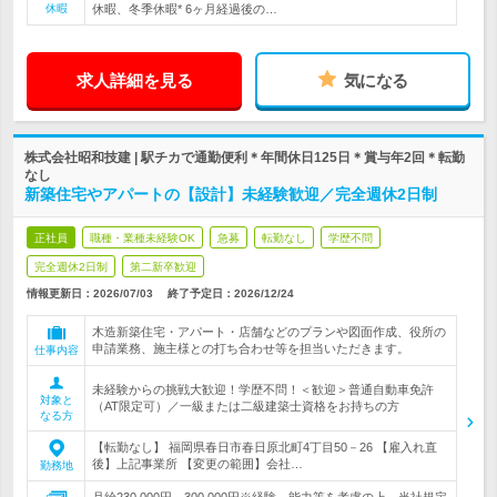
休暇
休暇、冬季休暇* 6ヶ月経過後の…
求人詳細を見る
気になる
株式会社昭和技建 | 駅チカで通勤便利＊年間休日125日＊賞与年2回＊転勤
なし
新築住宅やアパートの【設計】未経験歓迎／完全週休2日制
正社員
職種・業種未経験OK
急募
転勤なし
学歴不問
完全週休2日制
第二新卒歓迎
情報更新日：2026/07/03
終了予定日：
2026/12/24
木造新築住宅・アパート・店舗などのプランや図面作成、役所の
申請業務、施主様との打ち合わせ等を担当いただきます。
仕事内容
未経験からの挑戦大歓迎！学歴不問！＜歓迎＞普通自動車免許
対象と
（AT限定可）／一級または二級建築士資格をお持ちの方
なる方
【転勤なし】 福岡県春日市春日原北町4丁目50－26 【雇入れ直
後】上記事業所 【変更の範囲】会社…
勤務地