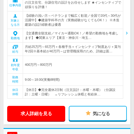
の注文住宅、分譲住宅の設計をお任せします ★インセンティブで
仕事内容
頑張りを評価！
【経験の浅い方～ベテランまで幅広く歓迎／全国で20代～30代が
活躍中】◆建築学科卒の方（実務経験がなくてもOK！） ※木造
対象と
建築の設計経験者は優遇
なる方
【交通費全額支給／マイカー通勤OK！／希望の勤務地を考慮し
ます】 ◆関東エリア【東京・神奈川・埼玉…
勤務地
月給25万円～65万円＋各種手当＋インセンティブ制度あり＋賞与
年2回※基本給が40万円～は管理職採用のため、詳細は面…
給与
400万円～800万円
初年度
年収
勤務
9:00～18:00(実働8時間)
時間
【休日】◆完全週休2日制（注文設計：水曜・木曜）（分譲設
休日
休暇
計：土曜・日曜） →リフレッシュ休暇と有給休…
求人詳細を見る
気になる