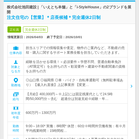
株式会社池田建設 | 「いえとち本舗」と「i-StyleHouse」の2ブランドを展
開
注文住宅の【営業】＊店長候補＊完全週休2日制
正社員
完全週休2日制
情報更新日：2026/04/03
終了予定日：
2026/10/01
担当エリアでの情報収集や査定、物件のご案内など、不動産の売
却・購入に関するサポート業務全般を担当していただきます。
仕事内容
経験を活かせる環境！＜必須要件＞学歴不問、普通自動車免許
（AT限定可）をお持ちの方＜歓迎要件＞建築や不動産関連の資格
対象と
をお持ちの方
なる方
◎山口県 ◎福岡県 ◎車・バイク・自転車通勤可（無料駐車場あ
り） 【雇入れ直後】上記事業所 【変更…
勤務地
【月給】400,000円～※上記には固定残業代として24.5時
間/50,000円分～含む 超過分は別途支給※経験・年…
給与
600万円～1300万円
初年度
年収
9:00～18:00* 実働：8時間* 休憩：60分※時間外労働有無：有※月
勤務
時間
平均残業時間：15時間程…