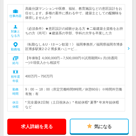
高級分譲マンションや医療、福祉、教育施設などの意匠設計をお
任せします。多種の案件に携わる中で、建築士としての醍醐味を
仕事内容
体得しませんか？
《必須条件》★意匠設計の経験がある方 ★二級建築士資格をお持
対象と
ちの方《尚可》★建築系の学部、学科の大学を卒業した方
なる方
《転勤なし＆U・Iターン歓迎！》 福岡事務所／福岡県福岡市博多
区博多駅東2-2-2 博多東ハニービ…
勤務地
【年俸制】4,000,000円～7,500,000円※試用期間4ヶ月(待遇同
一)※現収入から相談可
給与
400万円～750万円
初年度
年収
9：00 ～ 18：00（所定労働時間8時間／休憩60分）※時間外労働
勤務
時間
有無：有
* 完全週休2日制（土日祝休み）* 有給休暇* 夏季* 年末年始休暇
休日
休暇
など
求人詳細を見る
気になる