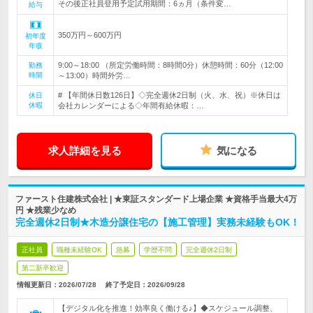
その後正社員登用予定試用期間：6ヵ月（条件変…
給与
350万円～600万円
初年度
年収
9:00～18:00 （所定労働時間：8時間0分）休憩時間：60分（12:00
勤務
時間
～13:00）時間外労…
# 【年間休日数126日】◇完全週休2日制（火、水、祝）※休日は
休日
休暇
会社カレンダーによる◇年間有給休暇：…
求人詳細を見る
気になる
ファースト住建株式会社 | ★東証スタンダード上場企業 ★資格手当最大4万
円 ★残業少なめ
完全週休2日制★木造分譲住宅の【施工管理】実務未経験もOK！
正社員
職種未経験OK
急募
学歴不問
完全週休2日制
第二新卒歓迎
情報更新日：2026/07/28
終了予定日：
2026/09/28
【デジタル化を推進！効率良く働ける♪】◆スケジュール調整、