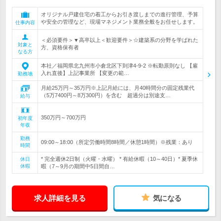
オリジナル戸建住宅の着工からお引き渡しまでの進行管理、予算
や安全の管理など、現場マネジメント業務全般をお任せします。
仕事内容
＜必須要件＞▼高卒以上＜歓迎要件＞☆建築系の分野を学ばれた
対象と
方、資格保有者
なる方
本社／福岡県北九州市小倉北区下到津4-9-2 ※転勤原則なし 【雇
入れ直後】上記事業所 【変更の範…
勤務地
月給25万円～35万円※上記月給には、月40時間分の固定残業代
（5万7400円～8万300円）を含む 超過分は別途支…
給与
350万円～700万円
初年度
年収
勤務
09:00～18:00（所定労働時間8時間／休憩1時間）※残業：あり
時間
* 完全週休2日制（火曜・水曜） * 有給休暇（10～40日）* 夏季休
休日
休暇
暇（7～9月の期間中5日間自…
求人詳細を見る
気になる