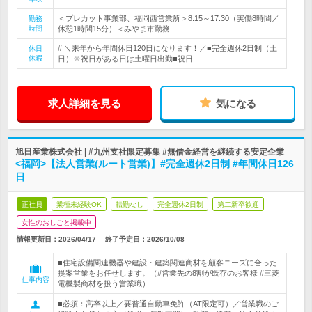
＜プレカット事業部、福岡西営業所＞8:15～17:30（実働8時間／
勤務
時間
休憩1時間15分）＜みやま市勤務…
# ＼来年から年間休日120日になります！／■完全週休2日制（土
休日
休暇
日）※祝日がある日は土曜日出勤■祝日…
求人詳細を見る
気になる
旭日産業株式会社 | #九州支社限定募集 #無借金経営を継続する安定企業
<福岡>【法人営業(ルート営業)】#完全週休2日制 #年間休日126
日
正社員
業種未経験OK
転勤なし
完全週休2日制
第二新卒歓迎
女性のおしごと掲載中
情報更新日：2026/04/17
終了予定日：
2026/10/08
■住宅設備関連機器や建設・建築関連商材を顧客ニーズに合った
提案営業をお任せします。（#営業先の8割が既存のお客様 #三菱
仕事内容
電機製商材を扱う営業職）
■必須：高卒以上／要普通自動車免許（AT限定可）／営業職のご