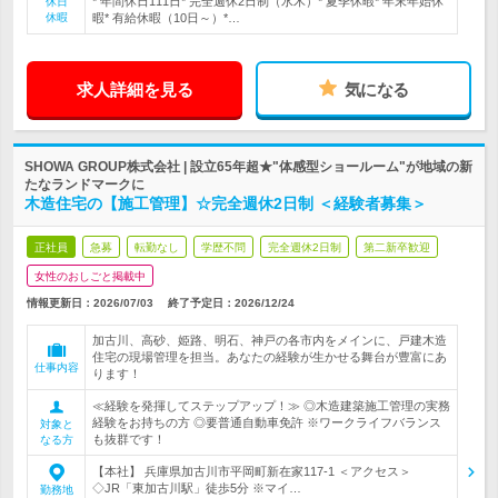
* 年間休日111日* 完全週休2日制（水木）* 夏季休暇* 年末年始休
休日
休暇
暇* 有給休暇（10日～）*…
求人詳細を見る
気になる
SHOWA GROUP株式会社 | 設立65年超★"体感型ショールーム"が地域の新
たなランドマークに
木造住宅の【施工管理】☆完全週休2日制 ＜経験者募集＞
正社員
急募
転勤なし
学歴不問
完全週休2日制
第二新卒歓迎
女性のおしごと掲載中
情報更新日：2026/07/03
終了予定日：
2026/12/24
加古川、高砂、姫路、明石、神戸の各市内をメインに、戸建木造
住宅の現場管理を担当。あなたの経験が生かせる舞台が豊富にあ
仕事内容
ります！
≪経験を発揮してステップアップ！≫ ◎木造建築施工管理の実務
経験をお持ちの方 ◎要普通自動車免許 ※ワークライフバランス
対象と
も抜群です！
なる方
【本社】 兵庫県加古川市平岡町新在家117-1 ＜アクセス＞
◇JR「東加古川駅」徒歩5分 ※マイ…
勤務地