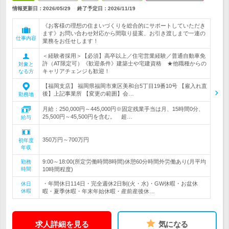
情報更新日：2026/05/29
終了予定日：
2026/11/19
《お客様の理想の住まいづくりを総合的にサポートしていただき
ます》お問い合わせ対応から間取り提案、お引き渡しまで一連の
仕事内容
業務をお任せします！
＜経験者採用＞【必須】高卒以上／住宅営業経験／普通自動車免
許（AT限定可）《歓迎条件》建築士や宅建資格 ★他職種からの
対象と
キャリアチェンジも歓迎！
なる方
【福岡支店】 福岡県福岡市東区美和台5丁目19番10号 【雇入れ直
後】上記事業所 【変更の範囲】会…
勤務地
月給：250,000円～445,000円※固定残業手当は月、15時間0分、
25,500円～45,500円を含む。 超…
給与
350万円～700万円
初年度
年収
9:00～18:00(所定労働時間8時間)休憩60分時間外労働あり(月平均
勤務
時間
10時間程度)
・年間休日114日・完全週休2日制(火・水)・GW休暇・お盆休
休日
休暇
暇・夏季休暇・年末年始休暇・産前産後休…
求人詳細を見る
気になる