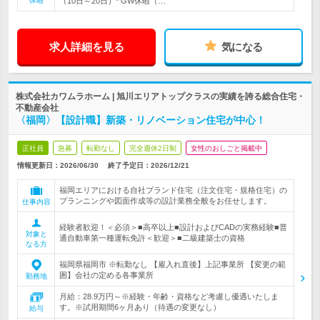
休暇
（10日～20日）* GW休暇（…
求人詳細を見る
気になる
株式会社カワムラホーム | 旭川エリアトップクラスの実績を誇る総合住宅・
不動産会社
〈福岡〉【設計職】新築・リノベーション住宅が中心！
正社員
急募
転勤なし
完全週休2日制
女性のおしごと掲載中
情報更新日：2026/06/30
終了予定日：
2026/12/21
福岡エリアにおける自社ブランド住宅（注文住宅・規格住宅）の
プランニングや図面作成等の設計業務全般をお任せします。
仕事内容
経験者歓迎！＜必須＞■高卒以上■設計およびCADの実務経験■普
対象と
通自動車第一種運転免許＜歓迎＞■二級建築士の資格
なる方
福岡県福岡市 ※転勤なし 【雇入れ直後】上記事業所 【変更の範
囲】会社の定める各事業所
勤務地
月給：28.9万円～※経験・年齢・資格など考慮し優遇いたしま
す。※試用期間6ヶ月あり（待遇の変更なし）
給与