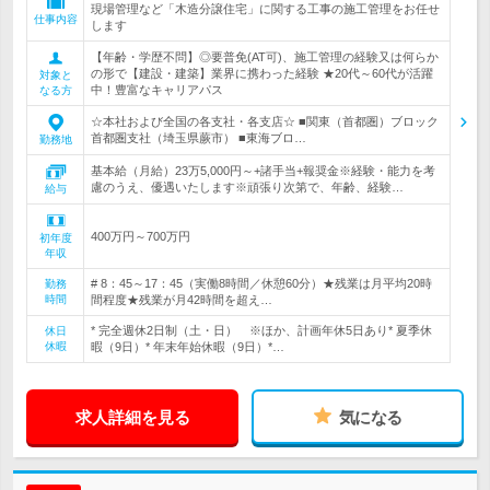
現場管理など「木造分譲住宅」に関する工事の施工管理をお任せ
仕事内容
します
【年齢・学歴不問】◎要普免(AT可)、施工管理の経験又は何らか
の形で【建設・建築】業界に携わった経験 ★20代～60代が活躍
対象と
中！豊富なキャリアパス
なる方
☆本社および全国の各支社・各支店☆ ■関東（首都圏）ブロック
首都圏支社（埼玉県蕨市） ■東海ブロ…
勤務地
基本給（月給）23万5,000円～+諸手当+報奨金※経験・能力を考
慮のうえ、優遇いたします※頑張り次第で、年齢、経験…
給与
400万円～700万円
初年度
年収
# 8：45～17：45（実働8時間／休憩60分）★残業は月平均20時
勤務
時間
間程度★残業が月42時間を超え…
* 完全週休2日制（土・日） ※ほか、計画年休5日あり* 夏季休
休日
休暇
暇（9日）* 年末年始休暇（9日）*…
求人詳細を見る
気になる