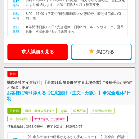
月給230,000円～300,000円※経験、能力等を考慮の上、当社規定
により優遇します。※試用期間3ヶ月（待遇変更…
給与
8:00～17:00（所定労働時間8時間／休憩60分）時間外労働の有
勤務
時間
無：無
# 年間休日数125日* 完全週休二日制* ゴールデンウィーク、夏季
休日
休暇
休暇、冬季休暇* 6ヶ月経過後の…
求人詳細を見る
気になる
新着
株式会社アイダ設計 | 【全国91店舗を展開する上場企業】*各種手当が充実*
えるぼし認定
お客様に寄り添える【住宅設計（注文・分譲）】◆完全週休2日
制
正社員
職種・業種未経験OK
急募
学歴不問
完全週休2日制
第二新卒歓迎
女性のおしごと掲載中
情報更新日：2026/08/04
終了予定日：
2026/10/05
【中途入社向けの研修があるから安心スタート！】完全自由設計