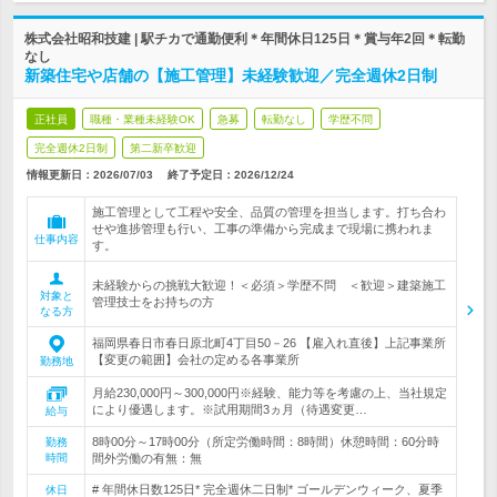
株式会社昭和技建 | 駅チカで通勤便利＊年間休日125日＊賞与年2回＊転勤
なし
新築住宅や店舗の【施工管理】未経験歓迎／完全週休2日制
正社員
職種・業種未経験OK
急募
転勤なし
学歴不問
完全週休2日制
第二新卒歓迎
情報更新日：2026/07/03
終了予定日：
2026/12/24
施工管理として工程や安全、品質の管理を担当します。打ち合わ
せや進捗管理も行い、工事の準備から完成まで現場に携われま
仕事内容
す。
未経験からの挑戦大歓迎！＜必須＞学歴不問 ＜歓迎＞建築施工
対象と
管理技士をお持ちの方
なる方
福岡県春日市春日原北町4丁目50－26 【雇入れ直後】上記事業所
【変更の範囲】会社の定める各事業所
勤務地
月給230,000円～300,000円※経験、能力等を考慮の上、当社規定
により優遇します。※試用期間3ヵ月（待遇変更…
給与
8時00分～17時00分（所定労働時間：8時間）休憩時間：60分時
勤務
時間
間外労働の有無：無
# 年間休日数125日* 完全週休二日制* ゴールデンウィーク、夏季
休日