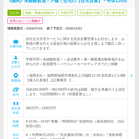
《福岡》未経験歓迎！戸建て住宅の【住宅営業】＊年休120日
正社員
職種・業種未経験OK
学歴不問
完全週休2日制
第二新卒歓迎
女性のおしごと掲載中
情報更新日：2026/07/22
終了予定日：
2026/12/31
自社注文住宅サービスに関する完全反響営業をお任せします。お
客様の夢を叶える資金計画の提案からお引き渡しまで幅広く担っ
仕事内容
ていただきます。
学歴不問！未経験歓迎！＜必須要件＞第一種普通自動車免許をお
対象と
持ちの方＜歓迎要件＞ハウスメーカーやテレアポでのご経験
なる方
＜福岡支社＞ 福岡県福岡市博多区上川端町12-28 安田第1ビル9階
【雇入れ直後】上記事業所 【…
勤務地
月給250,000円～350,000円※給与は経験・能力を考慮のうえ決定
します。※試用期間3ヶ月（待遇変更なし）
給与
300万円～1200万円
初年度
年収
# 10:00～19:00* 実働：7時間30分* 休憩90分（昼休憩60分、15分
勤務
時間
休憩×2回）
# ＜年間休日120日＞* 完全週休2日制（火・水休み）* 有給休暇
休日