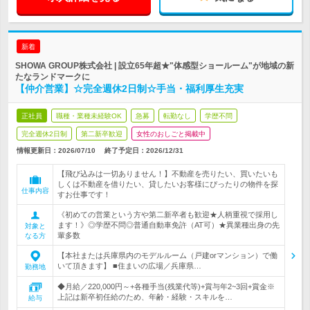
新着
SHOWA GROUP株式会社 | 設立65年超★"体感型ショールーム"が地域の新
たなランドマークに
【仲介営業】☆完全週休2日制☆手当・福利厚生充実
正社員
職種・業種未経験OK
急募
転勤なし
学歴不問
完全週休2日制
第二新卒歓迎
女性のおしごと掲載中
情報更新日：2026/07/10
終了予定日：
2026/12/31
【飛び込みは一切ありません！】不動産を売りたい、買いたいも
しくは不動産を借りたい、貸したいお客様にぴったりの物件を探
仕事内容
すお仕事です！
《初めての営業という方や第二新卒者も歓迎★人柄重視で採用し
ます！》◎学歴不問◎普通自動車免許（AT可）★異業種出身の先
対象と
輩多数
なる方
【本社または兵庫県内のモデルルーム（戸建orマンション）で働
いて頂きます】 ■住まいの広場／兵庫県…
勤務地
◆月給／220,000円～+各種手当(残業代等)+賞与年2~3回+賞金※
上記は新卒初任給のため、年齢・経験・スキルを…
給与