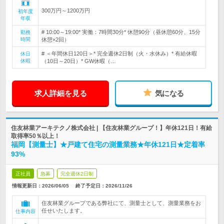
300万円～1200万円
初年度
年収
# 10:00～19:00* 実働：7時間30分* 休憩90分（昼休憩60分、15分
勤務
時間
休憩×2回）
# ＜年間休日120日＞* 完全週休2日制（火・水休み）* 有給休暇
休日
休暇
（10日～20日）* GW休暇（…
求人詳細を見る
気になる
住友林業アーキテクノ株式会社 | 【住友林業グループ！】年休121日！有給
取得率50％以上！
福岡【測量士】★戸建て住宅の測量業務★年休121日★定着率
93%
正社員
急募
完全週休2日制
情報更新日：2026/06/05
終了予定日：
2026/11/26
住友林業グループである弊社にて、測量士として、測量業務をお
任せいたします。
仕事内容