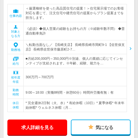
＜厳選檜材を使った高品質住宅の提案！＞住宅展示場でのお客様
対応を通じて、注文住宅や建売住宅の提案からプラン提案までを
仕事内容
担当します。
《必須》◆個人営業の経験をお持ちの方（※経験年数不問） ◆普
対象と
通自動車免許
なる方
＼転勤当面なし／ 【長崎支店】 長崎県長崎市岡町9-1 【佐世保支
店】 長崎県佐世保市藤原町2-7…
勤務地
■月給200,000円～350,000円※別途、個人の業績に応じてインセ
ンティブが支給されます。※年齢、経験、能力を…
給与
300万円～700万円
初年度
年収
勤務
9:00～18:00（実働8時間・休憩60分）時間外労働有無：有
時間
* 完全週休2日制（火、水）* 有給休暇（10日）* 夏季休暇* 年末年
休日
休暇
始休暇* ウェルネス休暇（月…
求人詳細を見る
気になる