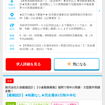
【業界未経験者歓迎！】《必須条件》★高卒以上 ★自動車運転免
許★営業や接客・販売職としての実務経験◎宅建資格や不動産業
対象と
界での営業経験歓迎！
なる方
★以下の拠点で募集中★ 住宅展示場春日店 福岡県春日市春日5-
90 【雇い入れ直後】上記事業所 【…
勤務地
月給25万5000円～※上記月給はあくまで最低ラインであり、経
験・年齢・資格など考慮し優遇いたします※試用期間なし
給与
9：00～18：00実働：8時間休憩：60分時間外労働有無：有（月
勤務
時間
平均20時間）
# 【年間休日120日＋計画年休6日＝実質126日お休み！】* 完全週
休日
休暇
休2日制（水、他1日）* 年末…
求人詳細を見る
気になる
新着
株式会社久保建築設計 | 【小倉勤務募集】福岡で長年の実績・大型案件実績
多数！
【建築設計】★転勤なし★完全週休2日制※本社
正社員
転勤なし
完全週休2日制
女性のおしごと掲載中