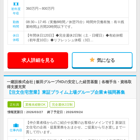
360万円～800万円
初年度
年収
08:30～17:45（実働8時間／休憩75分）時間外労働有無：有※残
勤務
時間
業時間は月間20時間以下です。
【年間休日120日】◆完全週休2日制（土・日曜日）◆有給休暇
休日
休暇
（初年度10日）◆リフレッシュ休暇（3日…
求人詳細を見る
気になる
一建設株式会社 | 飯田グループHDの安定した経営基盤｜各種手当・資格取
得支援充実
【注文住宅営業】東証プライム上場グループ企業★福岡募集
正社員
業種未経験OK
完全週休2日制
情報更新日：2026/03/27
終了予定日：
2026/09/24
【仲介業者様からのご紹介や反響のお客様がメインです】新築注
文住宅の企画・提案業務をおまかせ。ご提案から引き渡しまで一
仕事内容
貫して行います。