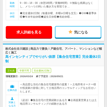
9：00～18：00（休憩1時間／実働8時間）※無駄な残業はなく
勤務
時間
し、メリハリの利いた働き方を実現でき…
◆完全週休2日制（毎週水曜、木曜or日曜を交互）◆GW◆夏季休
休日
休暇
暇◆年末年始休暇◆誕生日休暇◆有給休暇…
求人詳細を見る
気になる
株式会社谷川建設 | 商品力で勝負！戸建住宅、アパート、マンションなど幅
広く施工
高インセンティブでやりがい抜群【集合住宅営業】完全週休2日
制
正社員
学歴不問
完全週休2日制
情報更新日：2026/03/24
終了予定日：
2026/09/21
＜高品質な当社の集合住宅建築等の提案！＞土地所有オーナー様
や投資家の皆様に対して土地活用のコンサルティングをお任せい
仕事内容
たします。
《必須》◆集合住宅の営業経験がある方 ◆企画提案営業または土
対象と
地活用コンサルティングの経験がある方
なる方