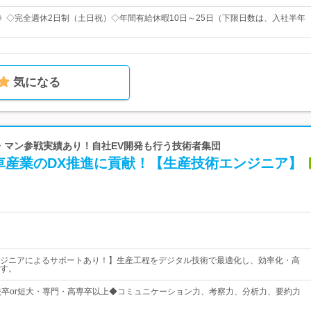
日》◇完全週休2日制（土日祝）◇年間有給休暇10日～25日（下限日数は、入社半年
気になる
ル・マン参戦実績あり！自社EV開発も行う技術者集団
車産業のDX推進に貢献！【生産技術エンジニア】
ジニアによるサポートあり！】生産工程をデジタル技術で最適化し、効率化・高
す。
校卒or短大・専門・高専卒以上◆コミュニケーション力、考察力、分析力、要約力