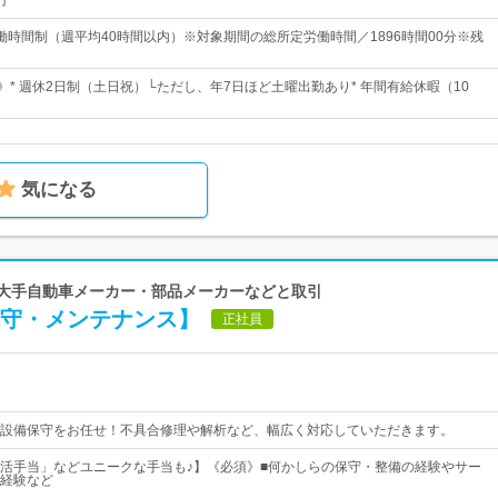
円
働時間制（週平均40時間以内）※対象期間の総所定労働時間／1896時間00分※残
》* 週休2日制（土日祝）└ただし、年7日ほど土曜出勤あり* 年間有給休暇（10
気になる
 大手自動車メーカー・部品メーカーなどと取引
保守・メンテナンス】
正社員
設備保守をお任せ！不具合修理や解析など、幅広く対応していただきます。
活手当」などユニークな手当も♪】《必須》■何かしらの保守・整備の経験やサー
経験など