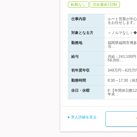
転勤なし
完全週休2日制
仕事内容
ルート営業が中心
をお任せします。
対象となる方
＜ノルマなし＞◆
勤務地
福岡県福岡市博多
当…
給与
月給：241,10
58,000…
初年度年収
349万円～625万
勤務時間
8:30～17:30
休日・休暇
# 【年間休日数
年末…
求人詳細を見る