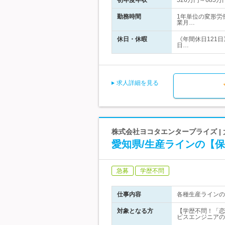
初年度年収
526万円～685万
勤務時間
1年単位の変形労
業月…
休日・休暇
《年間休日121日
日…
求人詳細を見る
株式会社ヨコタエンタープライズ |
愛知県/生産ラインの【
急募
学歴不問
仕事内容
各種生産ラインの
対象となる方
【学歴不問！「恋
ビスエンジニアの