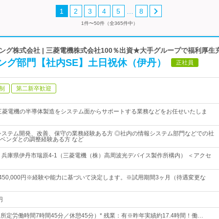
…
1
2
3
4
5
8
1件〜50件（全365件中）
グ株式会社 | 三菱電機株式会社100％出資★大手グループで福利厚生
ング部門【社内SE】土日祝休（伊丹）
正社員
制
第二新卒歓迎
三菱電機の半導体製造をシステム面からサポートする業務などをお任せいたしま
システム開発、改善、保守の業務経験ある方 ◎社内の情報システム部門などでの社
ベンダとの調整経験ある方 など
 兵庫県伊丹市瑞原4-1（三菱電機（株）高周波光デバイス製作所構内） ＜アクセ
円～450,000円※経験や能力に基づいて決定します。※試用期間3ヶ月（待遇変更な
円
0（所定労働時間7時間45分／休憩45分）* 残業：有※昨年実績約17.4時間！働…