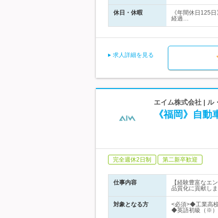
休日・休暇
《年間休日125
経過…
求人詳細を見る
エイム株式会社 | 
《福岡》自動
完全週休2日制
第二新卒歓迎
仕事内容
【経験豊富なエン
品質化に貢献しま
対象となる方
<必須>◆工業高
◆英語初級（※）