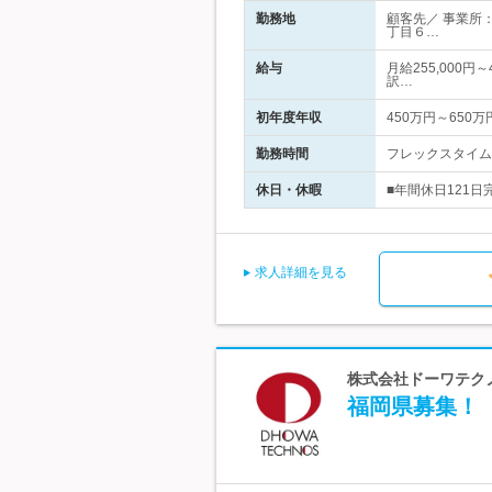
勤務地
顧客先／ 事業所
丁目６…
給与
月給255,000円
訳…
初年度年収
450万円～650万
勤務時間
フレックスタイム制
休日・休暇
■年間休日121日
求人詳細を見る
株式会社ドーワテクノ
福岡県募集！