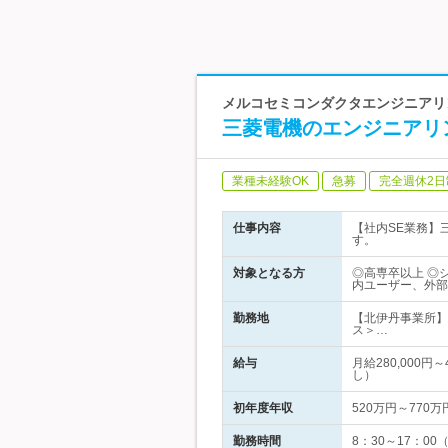
メルコセミコンダクタエンジニアリン
三菱電機のエンジニアリ
業種未経験OK
急募
完全週休2日
仕事内容
【社内SE業務】
す。
対象となる方
◎高専卒以上 ◎
内ユーザー、外部
勤務地
【北伊丹事業所】
ス＞…
給与
月給280,000
し）
初年度年収
520万円～770万
勤務時間
8：30～17：0