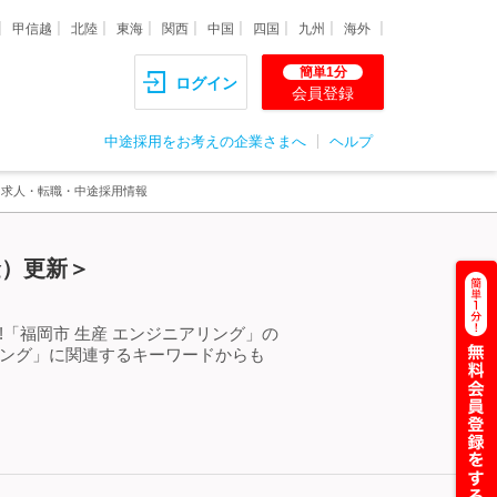
甲信越
北陸
東海
関西
中国
四国
九州
海外
簡単1分
ログイン
会員登録
中途採用をお考えの企業さまへ
ヘルプ
る求人・転職・中途採用情報
金）更新＞
「福岡市 生産 エンジニアリング」の
リング」に関連するキーワードからも