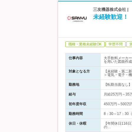
三友機器株式会社 |
未経験歓迎！
職種・業種未経験OK
学歴不問
仕事内容
大手飲料メーカー
を用いた図面作成
対象となる方
【未経験・第二新
＞電気・電子・機
勤務地
【転勤当面なし】 
給与
月給25万円～3
初年度年収
450万円～500万
勤務時間
8：30～17：3
休日・休暇
【年間休日116
の…