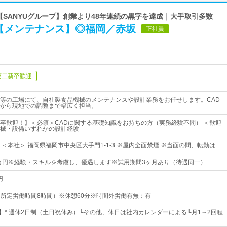
 【SANYUグループ】創業より48年連続の黒字を達成｜大手取引多数
【メンテナンス】◎福岡／赤坂
正社員
第二新卒歓迎
等の工場にて、自社製食品機械のメンテナンスや設計業務をお任せします。CAD
から現地での調整まで幅広く担当。
卒歓迎！】＜必須＞CADに関する基礎知識をお持ちの方（実務経験不問） ＜歓迎
械・設備いずれかの設計経験
＜本社＞ 福岡県福岡市中央区大手門1-1-3 ※屋内全面禁煙 ※当面の間、転勤は…
5万円※経験・スキルを考慮し、優遇します※試用期間3ヶ月あり（待遇同一）
円
0（所定労働時間8時間）※休憩60分※時間外労働有無：有
日】* 週休2日制（土日祝休み）└その他、休日は社内カレンダーによる└月1～2回程