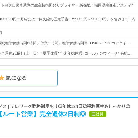
：トヨタ自動車系列の生産技術開発サプライヤー 所在地：福岡県宗像市アスティ１
～400,000円※月給には一律支給の固定手当（55,000円～90,000円）を含みます└内
円
(標準労働時間8時間／休憩:1時間）標準労働時間帯 08:30～17:30コアタイ…
完全週休2日制（土・日）* 夏季休暇* 年末年始休暇* ゴールデンウィーク* 有給…
気になる
ス | テレワーク勤務制度あり◎年休124日◎福利厚生もしっかり◎
【ルート営業】完全週休2日制◎
正社員