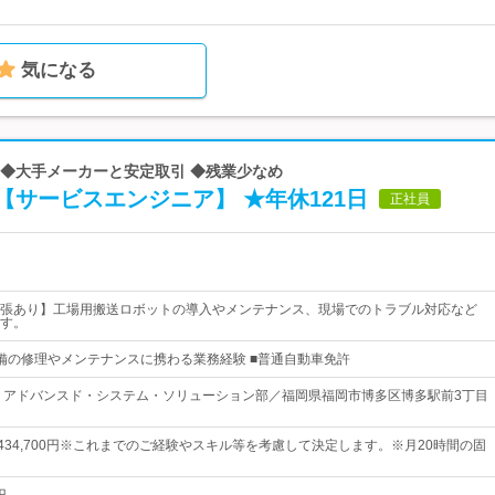
気になる
営 ◆大手メーカーと安定取引 ◆残業少なめ
サービスエンジニア】 ★年休121日
正社員
張あり】工場用搬送ロボットの導入やメンテナンス、現場でのトラブル対応など
す。
備の修理やメンテナンスに携わる業務経験 ■普通自動車免許
 アドバンスド・システム・ソリューション部／福岡県福岡市博多区博多駅前3丁目
円～434,700円※これまでのご経験やスキル等を考慮して決定します。※月20時間の固