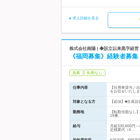
求人詳細を見る
株式会社南陽 | ◆設立以来黒字経
《福岡募集》経験者募集【
急募
転勤なし
仕事内容
【社用車貸与／出
をお任せいたしま
対象となる方
【必須】■生産設
勤務地
【転勤当面なし】
19番…
給与
月給330,600
定残業代（4…