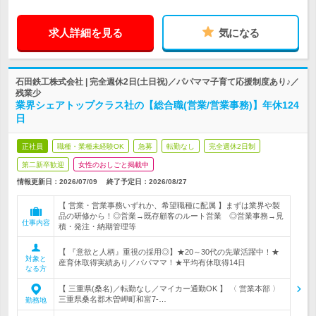
求人詳細を見る
気になる
石田鉄工株式会社 | 完全週休2日(土日祝)／パパママ子育て応援制度あり♪／
残業少
業界シェアトップクラス社の【総合職(営業/営業事務)】年休124
日
正社員
職種・業種未経験OK
急募
転勤なし
完全週休2日制
第二新卒歓迎
女性のおしごと掲載中
情報更新日：2026/07/09
終了予定日：
2026/08/27
【 営業・営業事務いずれか、希望職種に配属 】まずは業界や製
品の研修から！◎営業→既存顧客のルート営業 ◎営業事務→見
仕事内容
積・発注・納期管理等
【 『意欲と人柄』重視の採用◎】★20～30代の先輩活躍中！★
対象と
産育休取得実績あり／パパママ！★平均有休取得14日
なる方
【 三重県(桑名)／転勤なし／マイカー通勤OK 】 〈 営業本部 〉
三重県桑名郡木曽岬町和富7-…
勤務地