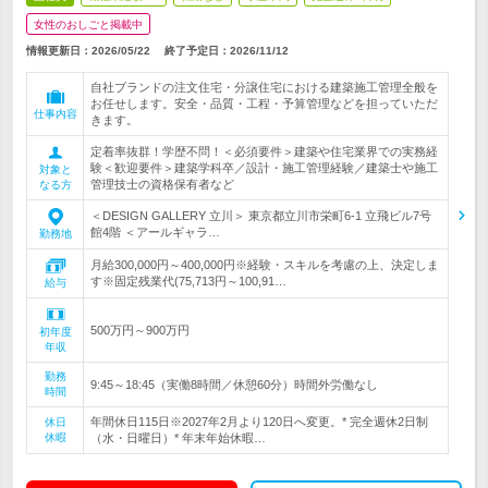
女性のおしごと掲載中
情報更新日：2026/05/22
終了予定日：
2026/11/12
自社ブランドの注文住宅・分譲住宅における建築施工管理全般を
お任せします。安全・品質・工程・予算管理などを担っていただ
仕事内容
きます。
定着率抜群！学歴不問！＜必須要件＞建築や住宅業界での実務経
験＜歓迎要件＞建築学科卒／設計・施工管理経験／建築士や施工
対象と
管理技士の資格保有者など
なる方
＜DESIGN GALLERY 立川＞ 東京都立川市栄町6-1 立飛ビル7号
館4階 ＜アールギャラ…
勤務地
月給300,000円～400,000円※経験・スキルを考慮の上、決定しま
す※固定残業代(75,713円～100,91…
給与
500万円～900万円
初年度
年収
勤務
9:45～18:45（実働8時間／休憩60分）時間外労働なし
時間
年間休日115日※2027年2月より120日へ変更。* 完全週休2日制
休日
休暇
（水・日曜日）* 年末年始休暇…