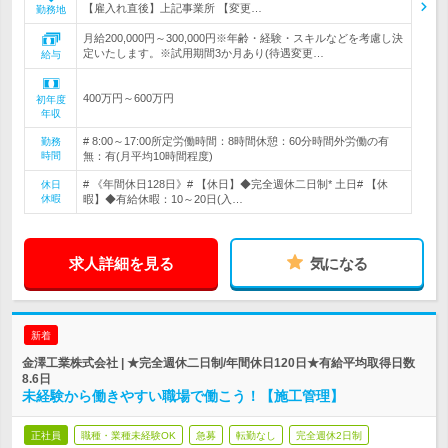
【雇入れ直後】上記事業所 【変更…
勤務地
月給200,000円～300,000円※年齢・経験・スキルなどを考慮し決
定いたします。※試用期間3か月あり(待遇変更…
給与
400万円～600万円
初年度
年収
# 8:00～17:00所定労働時間：8時間休憩：60分時間外労働の有
勤務
時間
無：有(月平均10時間程度)
# 《年間休日128日》# 【休日】◆完全週休二日制* 土日# 【休
休日
休暇
暇】◆有給休暇：10～20日(入…
求人詳細を見る
気になる
新着
金澤工業株式会社 | ★完全週休二日制/年間休日120日★有給平均取得日数
8.6日
未経験から働きやすい職場で働こう！【施工管理】
正社員
職種・業種未経験OK
急募
転勤なし
完全週休2日制