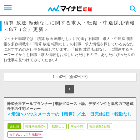
積算 放送 転勤なしに関する求人・転職・中途採用情報
＜8/7（金）更新＞
マイナビ転職では「積算 放送 転勤なし」に関連する転職・求人・中途採用情
報を多数掲載中!「積算 放送 転勤なし」の転職・求人情報を探しているあなた
におすすめのお仕事を掲載しています。「積算 放送 転勤なし」に関連するキ
ーワードからも転職・求人情報をお探しいただけるので、あなたにぴったりの
お仕事を見つけてみてください!
1～42件 (全42件中)
1
株式会社アールプランナー | 東証グロース上場。デザイン性と集客力で急成
長中の住宅メーカー
＜愛知＞ハウスメーカーの【積算】／土・日完休2日・転勤なし
正社員
職種未経験OK
転勤なし
学歴不問
完全週休2日制
女性のおしごと掲載中