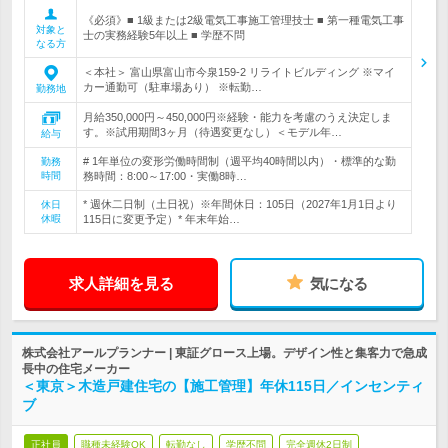
《必須》■ 1級または2級電気工事施工管理技士 ■ 第一種電気工事
対象と
士の実務経験5年以上 ■ 学歴不問
なる方
＜本社＞ 富山県富山市今泉159-2 リライトビルディング ※マイ
カー通勤可（駐車場あり） ※転勤…
勤務地
月給350,000円～450,000円※経験・能力を考慮のうえ決定しま
す。※試用期間3ヶ月（待遇変更なし）＜モデル年…
給与
# 1年単位の変形労働時間制（週平均40時間以内）・標準的な勤
勤務
時間
務時間：8:00～17:00・実働8時…
* 週休二日制（土日祝）※年間休日：105日（2027年1月1日より
休日
休暇
115日に変更予定）* 年末年始…
求人詳細を見る
気になる
株式会社アールプランナー | 東証グロース上場。デザイン性と集客力で急成
長中の住宅メーカー
＜東京＞木造戸建住宅の【施工管理】年休115日／インセンティ
ブ
正社員
職種未経験OK
転勤なし
学歴不問
完全週休2日制