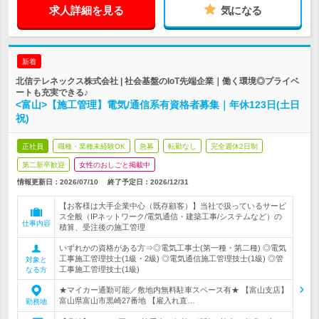
求人詳細を見る
気になる
新着
北信テレネックス株式会社 | 社会基盤のIoT先端企業｜働く環境◎プライベ
ートも充実できる♪
<富山>【施工管理】電気/通信系有資格者募集｜年休123日(土日
祝)
正社員
職種・業種未経験OK
急募
転勤なし
完全週休2日制
第二新卒歓迎
女性のおしごと掲載中
情報更新日：2026/07/10
終了予定日：
2026/12/31
【お客様は大手企業中心（既存顧客）】当社で扱っているサービ
ス全般（IPネットワーク/電気通信・建築工事/システムなど）の
仕事内容
積算、受注後の施工管理
いずれかの資格がある方⇒◎電気工事士(第一種・第二種) ◎電気
工事施工管理技士(1級・2級) ◎電気通信施工管理技士(1級) ◎管
対象と
工事施工管理技士(1級)
なる方
★マイカー通勤可能／敷地内無料駐車スペース有★ 【富山支店】
富山県富山市黒崎27番地 【雇入れ直…
勤務地