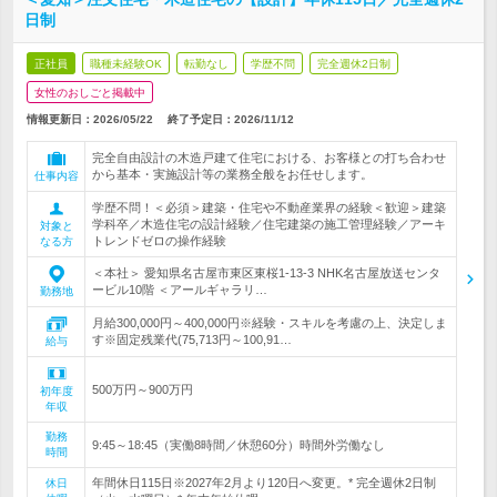
日制
正社員
職種未経験OK
転勤なし
学歴不問
完全週休2日制
女性のおしごと掲載中
情報更新日：2026/05/22
終了予定日：
2026/11/12
完全自由設計の木造戸建て住宅における、お客様との打ち合わせ
から基本・実施設計等の業務全般をお任せします。
仕事内容
学歴不問！＜必須＞建築・住宅や不動産業界の経験＜歓迎＞建築
学科卒／木造住宅の設計経験／住宅建築の施工管理経験／アーキ
対象と
トレンドゼロの操作経験
なる方
＜本社＞ 愛知県名古屋市東区東桜1-13-3 NHK名古屋放送センタ
ービル10階 ＜アールギャラリ…
勤務地
月給300,000円～400,000円※経験・スキルを考慮の上、決定しま
す※固定残業代(75,713円～100,91…
給与
500万円～900万円
初年度
年収
勤務
9:45～18:45（実働8時間／休憩60分）時間外労働なし
時間
年間休日115日※2027年2月より120日へ変更。* 完全週休2日制
休日