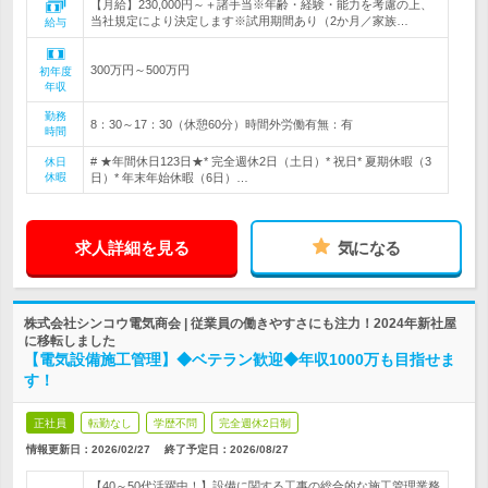
【月給】230,000円～＋諸手当※年齢・経験・能力を考慮の上、
当社規定により決定します※試用期間あり（2か月／家族…
給与
300万円～500万円
初年度
年収
勤務
8：30～17：30（休憩60分）時間外労働有無：有
時間
# ★年間休日123日★* 完全週休2日（土日）* 祝日* 夏期休暇（3
休日
休暇
日）* 年末年始休暇（6日）…
求人詳細を見る
気になる
株式会社シンコウ電気商会 | 従業員の働きやすさにも注力！2024年新社屋
に移転しました
【電気設備施工管理】◆ベテラン歓迎◆年収1000万も目指せま
す！
正社員
転勤なし
学歴不問
完全週休2日制
情報更新日：2026/02/27
終了予定日：
2026/08/27
【40～50代活躍中！】設備に関する工事の総合的な施工管理業務