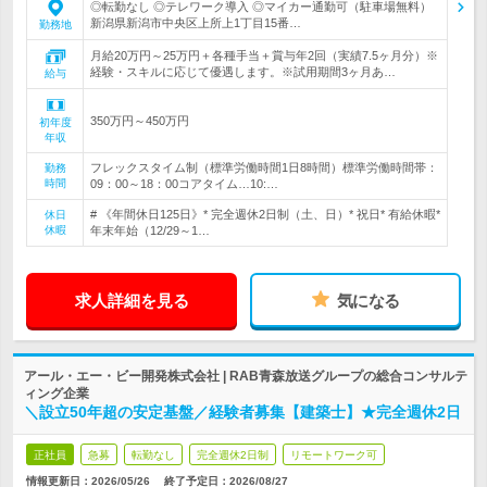
◎転勤なし ◎テレワーク導入 ◎マイカー通勤可（駐車場無料）
新潟県新潟市中央区上所上1丁目15番…
勤務地
月給20万円～25万円＋各種手当＋賞与年2回（実績7.5ヶ月分）※
経験・スキルに応じて優遇します。※試用期間3ヶ月あ…
給与
350万円～450万円
初年度
年収
フレックスタイム制（標準労働時間1日8時間）標準労働時間帯：
勤務
時間
09：00～18：00コアタイム…10:…
# 《年間休日125日》* 完全週休2日制（土、日）* 祝日* 有給休暇*
休日
休暇
年末年始（12/29～1…
求人詳細を見る
気になる
アール・エー・ビー開発株式会社 | RAB青森放送グループの総合コンサルテ
ィング企業
＼設立50年超の安定基盤／経験者募集【建築士】★完全週休2日
正社員
急募
転勤なし
完全週休2日制
リモートワーク可
情報更新日：2026/05/26
終了予定日：
2026/08/27