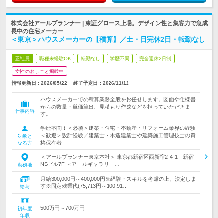
株式会社アールプランナー | 東証グロース上場。デザイン性と集客力で急成
長中の住宅メーカー
＜東京＞ハウスメーカーの【積算】／土・日完休2日・転勤なし
正社員
職種未経験OK
転勤なし
学歴不問
完全週休2日制
女性のおしごと掲載中
情報更新日：2026/05/22
終了予定日：
2026/11/12
ハウスメーカーでの積算業務全般をお任せします。図面や仕様書
からの数量・単価算出、見積もり作成などを担っていただきま
仕事内容
す。
学歴不問！＜必須＞建築・住宅・不動産・リフォーム業界の経験
＜歓迎＞設計経験／建築士・木造建築士や建築施工管理技士の資
対象と
格保有者
なる方
＜アールプランナー東京本社＞ 東京都新宿区西新宿2-4-1 新宿
NSビル7F ＜アールギャラリー…
勤務地
月給300,000円～400,000円※経験・スキルを考慮の上、決定しま
す※固定残業代(75,713円～100,91…
給与
500万円～700万円
初年度
年収