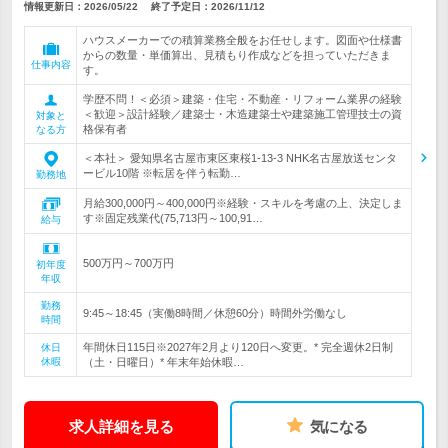
情報更新日：2026/05/22
終了予定日：
2026/11/12
ハウスメーカーでの積算業務全般をお任せします。図面や仕様書
からの数量・単価算出、見積もり作成などを担っていただきま
仕事内容
す。
学歴不問！＜必須＞建築・住宅・不動産・リフォーム業界の経験
＜歓迎＞設計経験／建築士・木造建築士や建築施工管理技士の資
対象と
格保有者
なる方
＜本社＞ 愛知県名古屋市東区東桜1-13-3 NHK名古屋放送センタ
ービル10階 ※転居を伴う転勤…
勤務地
月給300,000円～400,000円※経験・スキルを考慮の上、決定しま
す※固定残業代(75,713円～100,91…
給与
500万円～700万円
初年度
年収
勤務
9:45～18:45（実働8時間／休憩60分）時間外労働なし
時間
年間休日115日※2027年2月より120日へ変更。* 完全週休2日制
休日
休暇
（土・日曜日）* 年末年始休暇…
求人詳細を見る
気になる