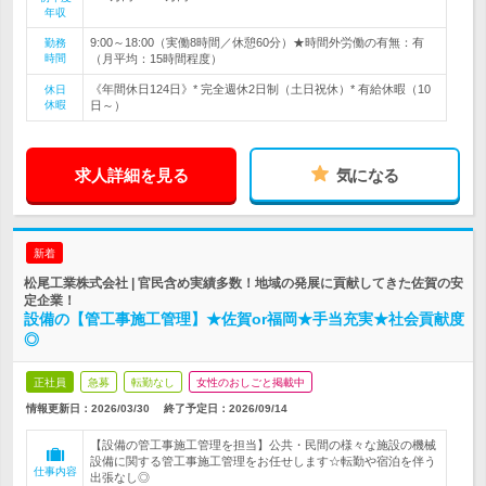
年収
9:00～18:00（実働8時間／休憩60分）★時間外労働の有無：有
勤務
時間
（月平均：15時間程度）
《年間休日124日》* 完全週休2日制（土日祝休）* 有給休暇（10
休日
休暇
日～）
求人詳細を見る
気になる
新着
松尾工業株式会社 | 官民含め実績多数！地域の発展に貢献してきた佐賀の安
定企業！
設備の【管工事施工管理】★佐賀or福岡★手当充実★社会貢献度
◎
正社員
急募
転勤なし
女性のおしごと掲載中
情報更新日：2026/03/30
終了予定日：
2026/09/14
【設備の管工事施工管理を担当】公共・民間の様々な施設の機械
設備に関する管工事施工管理をお任せします☆転勤や宿泊を伴う
仕事内容
出張なし◎