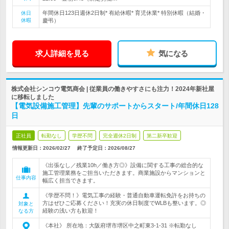
年間休日123日週休2日制* 有給休暇* 育児休業* 特別休暇（結婚・
休日
休暇
慶弔）
求人詳細を見る
気になる
株式会社シンコウ電気商会 | 従業員の働きやすさにも注力！2024年新社屋
に移転しました
【電気設備施工管理】先輩のサポートからスタート/年間休日128
日
正社員
転勤なし
学歴不問
完全週休2日制
第二新卒歓迎
情報更新日：2026/02/27
終了予定日：
2026/08/27
《出張なし／残業10h／働き方◎》設備に関する工事の総合的な
施工管理業務をご担当いただきます。商業施設からマンションと
仕事内容
幅広く担当できます。
《学歴不問！》電気工事の経験・普通自動車運転免許をお持ちの
方はぜひご応募ください！充実の休日制度でWLBも整います。◎
対象と
経験の浅い方も歓迎！
なる方
《本社》 所在地：大阪府堺市堺区中之町東3-1-31 ※転勤なし