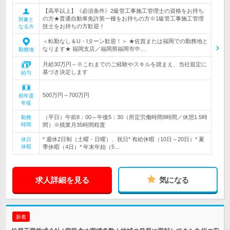
【高卒以上】《必須条件》2級管工事施工管理士の資格をお持ち
の方★普通自動車免許第一種をお持ちの方※1級管工事施工管理
対象と
技士をお持ちの方歓迎！
なる方
＜転勤なし＆U・Iターン歓迎！＞ ★佐賀または福岡での勤務地と
なります★ 福岡支店／福岡県福岡市中…
勤務地
月給30万円～※これまでのご経験やスキルを踏まえ、当社規定に
基づき決定します
給与
500万円～700万円
初年度
年収
（平日）午前8：00～午後5：30（所定労働時間8時間／休憩1.5時
勤務
時間
間）※残業月35時間程度
* 週休2日制（土曜・日曜）、祝日* 有給休暇（10日～20日）* 夏
休日
休暇
季休暇（4日）* 年末年始（5…
求人詳細を見る
気になる
新着