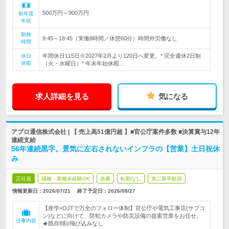
500万円～900万円
初年度
年収
勤務
9:45～18:45（実働8時間／休憩60分）時間外労働なし
時間
年間休日115日※2027年2月より120日へ変更。* 完全週休2日制
休日
休暇
（火・水曜日）* 年末年始休暇…
求人詳細を見る
気になる
アプロ通信株式会社 | 【 売上高51億円超 】■官公庁案件多数 ■決算賞与12年
連続支給
56年連続黒字。景気に左右されないインフラの【営業】土日祝休
み
正社員
職種・業種未経験OK
急募
転勤なし
第二新卒歓迎
情報更新日：2026/07/21
終了予定日：
2026/08/27
【座学×OJTで万全のフォロー体制】官公庁や電気工事店(サブコ
ン)などに向けて、防犯カメラや防災設備の提案営業をお任せ。
仕事内容
★既存8割/飛び込みなし