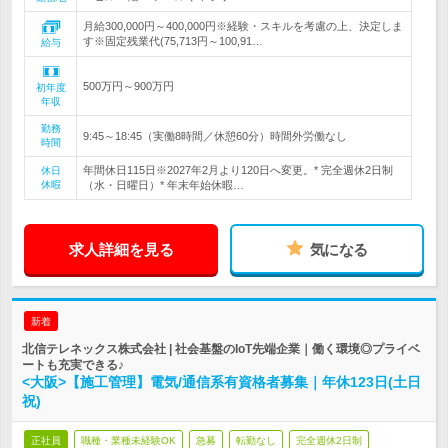
月給300,000円～400,000円※経験・スキルを考慮の上、決定しま
す※固定残業代(75,713円～100,91…
給与
500万円～900万円
初年度
年収
勤務
9:45～18:45（実働8時間／休憩60分）時間外労働なし
時間
年間休日115日※2027年2月より120日へ変更。* 完全週休2日制
休日
休暇
（水・日曜日）* 年末年始休暇…
求人詳細を見る
気になる
新着
北信テレネックス株式会社 | 社会基盤のIoT先端企業｜働く環境◎プライベ
ートも充実できる♪
<大阪>【施工管理】電気/通信系有資格者募集｜年休123日(土日
祝)
正社員
職種・業種未経験OK
急募
転勤なし
完全週休2日制