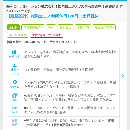
生和コーポレーション株式会社 | 松岡修三さんのCMも放送中！建築総合デ
ベロッパーです。
【建築設計】転勤無し／年間休日120日／土日祝休
正社員
業種未経験OK
急募
転勤なし
学歴不問
完全週休2日制
第二新卒歓迎
女性のおしごと掲載中
情報更新日：2026/06/26
終了予定日：
2026/12/17
マンションを中心に商業施設や非住宅も含め、自社物件の設計業
務を担当頂きます。
仕事内容
【応募条件】建築設計業務の実務経験（年数不問）
対象と
なる方
＜大阪/京都/神戸のいずれかに配属となります＞ ※勤務地は希望
を考慮の上決定となります。 ※転勤無…
勤務地
■月給30万円～55万円※年齢、経験などを考慮し、決定します※
試用期間3ヶ月あり（期間中の条件に差異なし）※固定残業…
給与
■9:00~18:00※シーズンにより月間 0～30 時間程度です。※フル
勤務
時間
タイム以外の勤務時間は個別…
■完全週休2日制（土曜、日曜、祝日）※年間カレンダーで運用
休日
休暇
（年間休日120日）■祝日■夏季■年末年始…