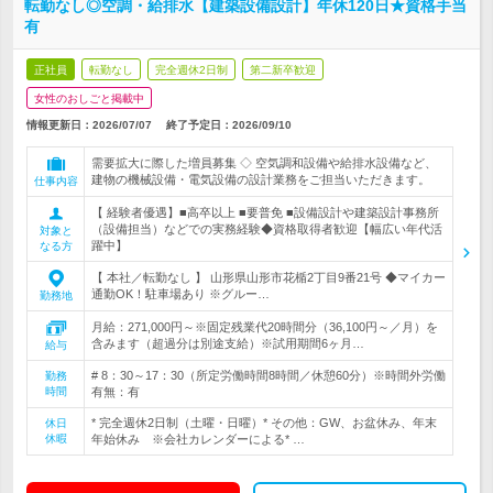
転勤なし◎空調・給排水【建築設備設計】年休120日★資格手当
有
正社員
転勤なし
完全週休2日制
第二新卒歓迎
女性のおしごと掲載中
情報更新日：2026/07/07
終了予定日：
2026/09/10
需要拡大に際した増員募集 ◇ 空気調和設備や給排水設備など、
建物の機械設備・電気設備の設計業務をご担当いただきます。
仕事内容
【 経験者優遇】■高卒以上 ■要普免 ■設備設計や建築設計事務所
（設備担当）などでの実務経験◆資格取得者歓迎【幅広い年代活
対象と
躍中】
なる方
【 本社／転勤なし 】 山形県山形市花楯2丁目9番21号 ◆マイカー
通勤OK！駐車場あり ※グルー…
勤務地
月給：271,000円～※固定残業代20時間分（36,100円～／月）を
含みます（超過分は別途支給）※試用期間6ヶ月…
給与
# 8：30～17：30（所定労働時間8時間／休憩60分）※時間外労働
勤務
時間
有無：有
* 完全週休2日制（土曜・日曜）* その他：GW、お盆休み、年末
休日
休暇
年始休み ※会社カレンダーによる* …