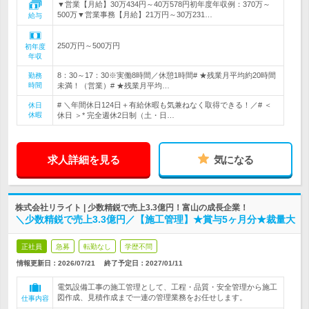
▼営業【月給】30万434円～40万578円初年度年収例：370万～
500万▼営業事務【月給】21万円～30万231…
給与
250万円～500万円
初年度
年収
8：30～17：30※実働8時間／休憩1時間# ★残業月平均約20時間
勤務
時間
未満！（営業）# ★残業月平均…
# ＼年間休日124日＋有給休暇も気兼ねなく取得できる！／# ＜
休日
休暇
休日 ＞* 完全週休2日制（土・日…
求人詳細を見る
気になる
株式会社リライト | 少数精鋭で売上3.3億円！富山の成長企業！
＼少数精鋭で売上3.3億円／【施工管理】★賞与5ヶ月分★裁量大
正社員
急募
転勤なし
学歴不問
情報更新日：2026/07/21
終了予定日：
2027/01/11
電気設備工事の施工管理として、工程・品質・安全管理から施工
図作成、見積作成まで一連の管理業務をお任せします。
仕事内容