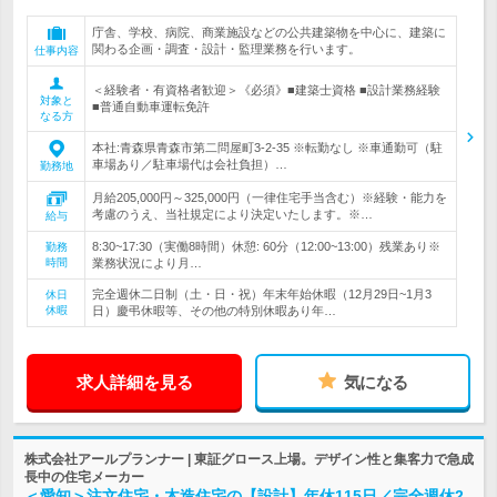
庁舎、学校、病院、商業施設などの公共建築物を中心に、建築に
関わる企画・調査・設計・監理業務を行います。
仕事内容
＜経験者・有資格者歓迎＞《必須》■建築士資格 ■設計業務経験
対象と
■普通自動車運転免許
なる方
本社:青森県青森市第二問屋町3-2-35 ※転勤なし ※車通勤可（駐
車場あり／駐車場代は会社負担）…
勤務地
月給205,000円～325,000円（一律住宅手当含む）※経験・能力を
考慮のうえ、当社規定により決定いたします。※…
給与
8:30~17:30（実働8時間）休憩: 60分（12:00~13:00）残業あり※
勤務
時間
業務状況により月…
完全週休二日制（土・日・祝）年末年始休暇（12月29日~1月3
休日
休暇
日）慶弔休暇等、その他の特別休暇あり年…
求人詳細を見る
気になる
株式会社アールプランナー | 東証グロース上場。デザイン性と集客力で急成
長中の住宅メーカー
＜愛知＞注文住宅・木造住宅の【設計】年休115日／完全週休2