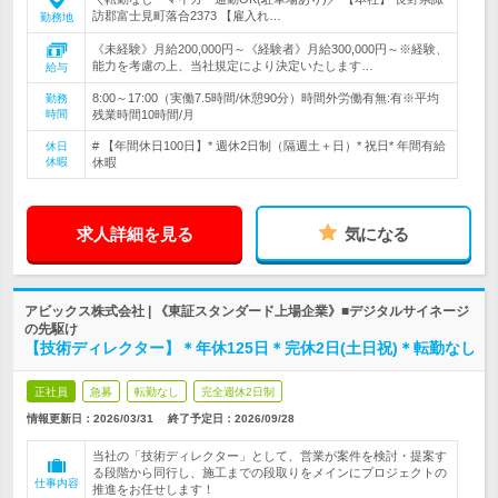
訪郡富士見町落合2373 【雇入れ…
勤務地
《未経験》月給200,000円～《経験者》月給300,000円～※経験、
能力を考慮の上、当社規定により決定いたします…
給与
8:00～17:00（実働7.5時間/休憩90分）時間外労働有無:有※平均
勤務
時間
残業時間10時間/月
# 【年間休日100日】* 週休2日制（隔週土＋日）* 祝日* 年間有給
休日
休暇
休暇
求人詳細を見る
気になる
アビックス株式会社 | 《東証スタンダード上場企業》■デジタルサイネージ
の先駆け
【技術ディレクター】＊年休125日＊完休2日(土日祝)＊転勤なし
正社員
急募
転勤なし
完全週休2日制
情報更新日：2026/03/31
終了予定日：
2026/09/28
当社の「技術ディレクター」として、営業が案件を検討・提案す
る段階から同行し、施工までの段取りをメインにプロジェクトの
仕事内容
推進をお任せします！