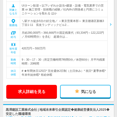
UIターン歓迎＜以下いずれか該当>建築・設備・電気業界での営
業 or 施工管理・技術職の経験／社内外の関係者と円滑にコミュ
対象と
ニケーションを取れる ほか
なる方
＼駅チカ徒歩5分の好立地／ ＜東京営業本部＞ 東京都港区新橋3
丁目1-11 長友ランディックビル2…
勤務地
月給280,000円～366,666円※固定残業代（93,334円～122,222円
／月60時間分）を含む 超過分は…
給与
420万円～550万円
初年度
年収
9：30～17：30（所定労働時間7時間0分／休憩60分）月平均残業
勤務
時間
時間：20時間
# ★年間休日125日* 完全週休2日制（土日休み）* 祝日* 夏季休暇*
休日
休暇
年末年始休暇* 有給休暇
求人詳細を見る
気になる
黒澤建設工業株式会社 | 地域未来牽引企業認定◆健康経営優良法人2025◆
安定した職場環境