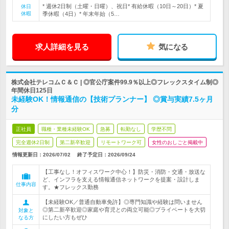
* 週休2日制（土曜・日曜）、祝日* 有給休暇（10日～20日）* 夏
休日
休暇
季休暇（4日）* 年末年始（5…
求人詳細を見る
気になる
株式会社テレコムＣ＆Ｃ | ◎官公庁案件99.9％以上◎フレックスタイム制◎
年間休日125日
未経験OK！情報通信の【技術プランナー】 ◎賞与実績7.5ヶ月
分
正社員
職種・業種未経験OK
急募
転勤なし
学歴不問
完全週休2日制
第二新卒歓迎
リモートワーク可
女性のおしごと掲載中
情報更新日：2026/07/02
終了予定日：
2026/09/24
【工事なし！オフィスワーク中心！】防災・消防・交通・放送な
ど、インフラを支える情報通信ネットワークを提案・設計しま
仕事内容
す。★フレックス勤務
【未経験OK／普通自動車免許】◎専門知識や経験は問いません
◎第二新卒歓迎◎家庭や育児との両立可能◎プライベートを大切
対象と
にしたい方もぜひ
なる方