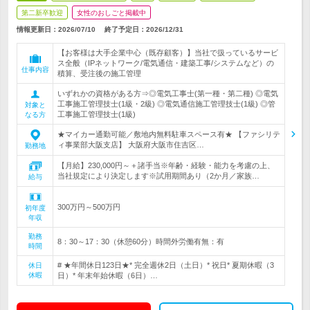
第二新卒歓迎
女性のおしごと掲載中
情報更新日：2026/07/10
終了予定日：
2026/12/31
【お客様は大手企業中心（既存顧客）】当社で扱っているサービ
ス全般（IPネットワーク/電気通信・建築工事/システムなど）の
仕事内容
積算、受注後の施工管理
いずれかの資格がある方⇒◎電気工事士(第一種・第二種) ◎電気
工事施工管理技士(1級・2級) ◎電気通信施工管理技士(1級) ◎管
対象と
工事施工管理技士(1級)
なる方
★マイカー通勤可能／敷地内無料駐車スペース有★ 【ファシリテ
ィ事業部大阪支店】 大阪府大阪市住吉区…
勤務地
【月給】230,000円～＋諸手当※年齢・経験・能力を考慮の上、
当社規定により決定します※試用期間あり（2か月／家族…
給与
300万円～500万円
初年度
年収
勤務
8：30～17：30（休憩60分）時間外労働有無：有
時間
# ★年間休日123日★* 完全週休2日（土日）* 祝日* 夏期休暇（3
休日
休暇
日）* 年末年始休暇（6日）…