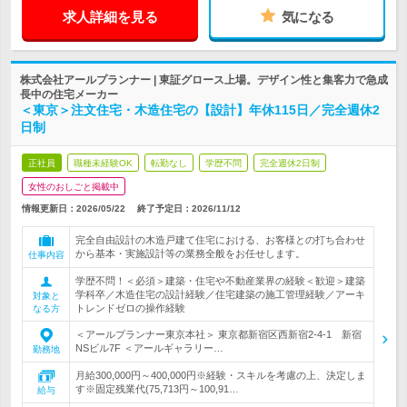
求人詳細を見る
気になる
株式会社アールプランナー | 東証グロース上場。デザイン性と集客力で急成
長中の住宅メーカー
＜東京＞注文住宅・木造住宅の【設計】年休115日／完全週休2
日制
正社員
職種未経験OK
転勤なし
学歴不問
完全週休2日制
女性のおしごと掲載中
情報更新日：2026/05/22
終了予定日：
2026/11/12
完全自由設計の木造戸建て住宅における、お客様との打ち合わせ
から基本・実施設計等の業務全般をお任せします。
仕事内容
学歴不問！＜必須＞建築・住宅や不動産業界の経験＜歓迎＞建築
学科卒／木造住宅の設計経験／住宅建築の施工管理経験／アーキ
対象と
トレンドゼロの操作経験
なる方
＜アールプランナー東京本社＞ 東京都新宿区西新宿2-4-1 新宿
NSビル7F ＜アールギャラリー…
勤務地
月給300,000円～400,000円※経験・スキルを考慮の上、決定しま
す※固定残業代(75,713円～100,91…
給与