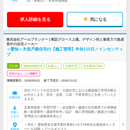
休暇
（火・水曜日）* 年末年始休暇…
求人詳細を見る
気になる
株式会社アールプランナー | 東証グロース上場。デザイン性と集客力で急成
長中の住宅メーカー
＜愛知＞木造戸建住宅の【施工管理】年休115日／インセンティ
ブ
正社員
職種未経験OK
転勤なし
学歴不問
完全週休2日制
女性のおしごと掲載中
情報更新日：2026/05/22
終了予定日：
2026/11/12
自社ブランドの注文住宅・分譲住宅における建築施工管理全般を
お任せします。安全・品質・工程・予算管理などを担っていただ
仕事内容
きます。
定着率抜群！学歴不問！＜必須要件＞建築や住宅業界での実務経
験＜歓迎要件＞建築学科卒／設計・施工管理経験／建築士や施工
対象と
管理技士の資格保有者など
なる方
＜本社＞ 愛知県名古屋市東区東桜1-13-3 NHK名古屋放送センタ
ービル10階 ＜アールギャラリ…
勤務地