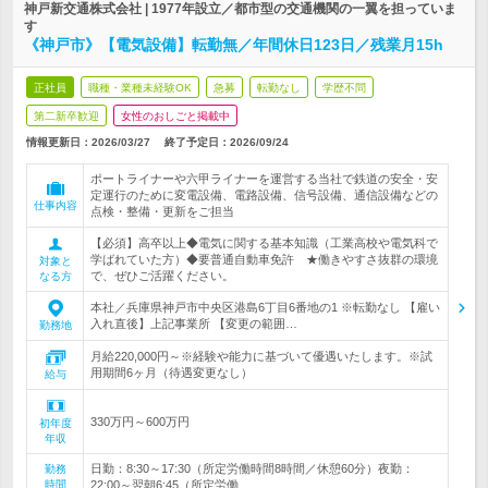
神戸新交通株式会社 | 1977年設立／都市型の交通機関の一翼を担っていま
す
《神戸市》【電気設備】転勤無／年間休日123日／残業月15h
正社員
職種・業種未経験OK
急募
転勤なし
学歴不問
第二新卒歓迎
女性のおしごと掲載中
情報更新日：2026/03/27
終了予定日：
2026/09/24
ポートライナーや六甲ライナーを運営する当社で鉄道の安全・安
定運行のために変電設備、電路設備、信号設備、通信設備などの
仕事内容
点検・整備・更新をご担当
【必須】高卒以上◆電気に関する基本知識（工業高校や電気科で
学ばれていた方）◆要普通自動車免許 ★働きやすさ抜群の環境
対象と
で、ぜひご活躍ください。
なる方
本社／兵庫県神戸市中央区港島6丁目6番地の1 ※転勤なし 【雇い
入れ直後】上記事業所 【変更の範囲…
勤務地
月給220,000円～※経験や能力に基づいて優遇いたします。※試
用期間6ヶ月（待遇変更なし）
給与
330万円～600万円
初年度
年収
日勤：8:30～17:30（所定労働時間8時間／休憩60分）夜勤：
勤務
時間
22:00～翌朝6:45（所定労働…