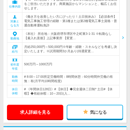
をご担当いただきます。商業施設からマンションと、幅広くお任
仕事内容
せします。
《働き方を改善したい方にぴったり！土日祝休み》【必須条件】
電気工事施工管理の経験・第1種または第2種電気工事士資格・普
対象と
通自動車運転免許
なる方
《本社》 所在地：大阪府堺市堺区中之町東3-1-31 ※転勤なし
【雇入れ直後】上記事業所 【変更…
勤務地
月給250,000円～500,000円※年齢・経験・スキルなどを考慮し決
定いたします。※試用期間3か月あり(待遇変更…
給与
500万円～1000万円
初年度
年収
# 8:00～17:00所定労働時間：8時間休憩：60分時間外労働の有
勤務
時間
無：有(月平均10時間程度)
# 《年間休日128日》# 【休日】◆完全週休二日制* 土日# 【休
休日
休暇
暇】◆有給休暇：10～20日(入…
求人詳細を見る
気になる