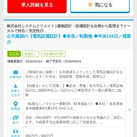
求人詳細を見る
気になる
株式会社システムクリエイト | 建物設計・設備設計を企画から監理までトー
タルで対応！安定性◎
公共建築の【電気設備設計】◆奈良／転勤無 ◆年休124日／残業
少
正社員
転勤なし
完全週休2日制
情報更新日：2026/02/24
終了予定日：
2026/08/24
《地域社会に貢献！》公共建築をメインとした電気設備設計をお
任せします！打合せ、現地調査、図面作成、積算など
仕事内容
【経験をいかして活躍！】◆必須：専修・短大卒以上／電気設備
設計のご経験5年以上／設計から工事監理まで一連の業務のご経
対象と
験
なる方
《転勤なし／マイカー通勤OK・駐車場あり》 ◆本社／ 奈良県奈
良市鶴舞東町2番13号 VIVビル2…
勤務地
月給：250,000円～370,000円※経験やスキルを考慮の上、決定し
ます。※残業手当は残業時間に応じて別途支給。…
給与
350万円～500万円
初年度