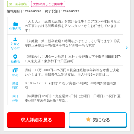
第二新卒歓迎
女性のおしごと掲載中
情報更新日：2026/03/20
終了予定日：
2026/09/17
「人と人」「設備と設備」を繋げる仕事！エアコンや水回りなど
の工事における管理業務をアシスタントからお任せしていきま
仕事内容
す！
《未経験・第二新卒歓迎！時間をかけてじっくり育てます》◎高
対象と
卒以上★現場手当/資格手当など各種手当も充実
なる方
【転勤なし！UIターン歓迎】 本社：長野市大字中御所岡田町157-
1 東京支店：東京都千代田区麹町…
勤務地
月給：17万5,000円～25万円※賃金は経験や年齢等を考慮し決定
いたします。※残業代は別途支給。※入社後6ヶ月間は…
給与
8：00～17：30（休憩120分／実働7.5時間）※時間外労働有無：
勤務
時間
有
《年間休日120日》* 完全週休2日制（土曜日・日曜日）* 祝日* 夏
休日
休暇
季休暇* 年末年始休暇* 年次…
求人詳細を見る
気になる