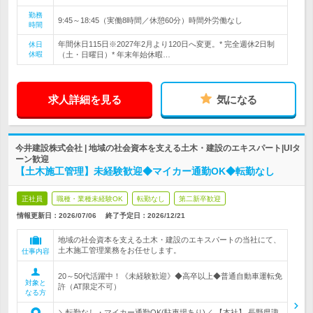
勤務
9:45～18:45（実働8時間／休憩60分）時間外労働なし
時間
年間休日115日※2027年2月より120日へ変更。* 完全週休2日制
休日
休暇
（土・日曜日）* 年末年始休暇…
求人詳細を見る
気になる
今井建設株式会社 | 地域の社会資本を支える土木・建設のエキスパート|UIタ
ーン歓迎
【土木施工管理】未経験歓迎◆マイカー通勤OK◆転勤なし
正社員
職種・業種未経験OK
転勤なし
第二新卒歓迎
情報更新日：2026/07/06
終了予定日：
2026/12/21
地域の社会資本を支える土木・建設のエキスパートの当社にて、
土木施工管理業務をお任せします。
仕事内容
20～50代活躍中！《未経験歓迎》◆高卒以上◆普通自動車運転免
対象と
許（AT限定不可）
なる方
＼転勤なし・マイカー通勤OK(駐車場あり)／ 【本社】 長野県諏