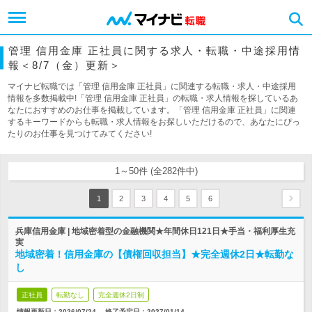
管理 信用金庫 正社員に関する求人・転職・中途採用情
報＜8/7（金）更新＞
マイナビ転職では「管理 信用金庫 正社員」に関連する転職・求人・中途採用
情報を多数掲載中!「管理 信用金庫 正社員」の転職・求人情報を探しているあ
なたにおすすめのお仕事を掲載しています。「管理 信用金庫 正社員」に関連
するキーワードからも転職・求人情報をお探しいただけるので、あなたにぴっ
たりのお仕事を見つけてみてください!
1～50件 (全282件中)
1
2
3
4
5
6
兵庫信用金庫 | 地域密着型の金融機関★年間休日121日★手当・福利厚生充
実
地域密着！信用金庫の【債権回収担当】★完全週休2日★転勤な
し
正社員
転勤なし
完全週休2日制
情報更新日：2026/07/24
終了予定日：
2027/01/14