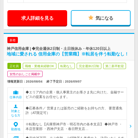
求人詳細を見る
気になる
新着
神戸信用金庫 | ◆完全週休2日制・土日祝休み・年休120日以上
地域に愛される 信用金庫の【営業職】※転居を伴う転勤なし！
正社員
職種・業種未経験OK
転勤なし
完全週休2日制
第二新卒歓迎
女性のおしごと掲載中
情報更新日：2026/08/04
終了予定日：
2026/09/07
◆エリア内の企業・個人事業主のお客さま先に向けた、金融サー
ビスの提案をお任せします。
仕事内容
◆応募条件／ 営業または販売のご経験をお持ちの方、 要普通免
対象と
許（AT限定可）
なる方
※転勤なし【兵庫県神戸市・明石市内の各本支店】 ◆神戸市 ・
本店営業部 ・西神戸支店 ・春日野支店…
勤務地