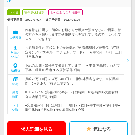
7h
正社員
完全週休2日制
女性のおしごと掲載中
情報更新日：2026/07/24
終了予定日：
2027/01/14
お客様を訪問し、預金のお預かりや融資や預金などのご提案、相
談対応をお願いします◎研修制度も充実しているので、安心して
仕事内容
スタートできます。
＜必須条件＞ 高校以上／金融業界での勤務経験／要普免（AT限
定可）／PCスキル（エクセル、ワード） ★年間休日120日/土日
対象と
祝日休み★
なる方
下記の店舗・出張所で募集しています！ ▼本部 福島県いわき市
平字二町目10番地 ▼本店営業部 福島…
勤務地
月給23万500円～34万5,400円※一律渉外手当を含む。※試用期
間：6ヶ月あり（待遇に変更なし）
給与
8:30～17:15（実働7時間45分）休憩時間：60分時間外労働有無：
勤務
時間
有※残業月平均7時間
■完全週休2日制（土曜日・日曜日）■祝日■年末年始■有給休暇■
休日
休暇
慶弔休暇■半日休暇■子の看護休暇■介護…
求人詳細を見る
気になる