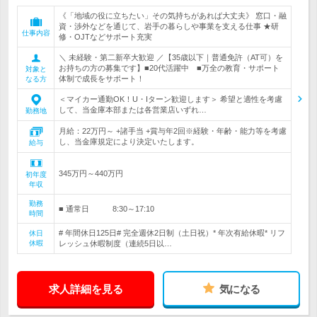
《「地域の役に立ちたい」その気持ちがあれば大丈夫》 窓口・融
資・渉外などを通じて、岩手の暮らしや事業を支える仕事 ★研
仕事内容
修・OJTなどサポート充実
＼ 未経験・第二新卒大歓迎 ／【35歳以下｜普通免許（AT可）を
お持ちの方の募集です】■20代活躍中 ■万全の教育・サポート
対象と
体制で成長をサポート！
なる方
＜マイカー通勤OK！U・Iターン歓迎します＞ 希望と適性を考慮
して、当金庫本部または各営業店いずれ…
勤務地
月給：22万円～ +諸手当 +賞与年2回※経験・年齢・能力等を考慮
し、当金庫規定により決定いたします。
給与
345万円～440万円
初年度
年収
勤務
■ 通常日 8:30～17:10
時間
# 年間休日125日# 完全週休2日制（土日祝）* 年次有給休暇* リフ
休日
休暇
レッシュ休暇制度（連続5日以…
求人詳細を見る
気になる