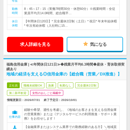
年収
8：45～17：15（実働7時間30分・休憩60分）※残業時間：全従
勤務
時間
業員平均月14.0時間、総合職平…
【年間休日120日】* 完全週休2日制（土日）* 祝日* 年末年始休暇
休日
休暇
* 年次有給休暇（入社時に15…
求人詳細を見る
気になる
福島信用金庫 | ≪年間休日121日≫◆残業月平均6.3時間◆産休・育休取得実
績あり
地域の経済を支える◎信用金庫の【総合職（営業／DX推進）】
正社員
職種未経験OK
急募
転勤なし
完全週休2日制
第二新卒歓迎
女性のおしごと掲載中
情報更新日：2026/07/31
終了予定日：
2026/10/01
経験や希望、適性を考慮し、《地域のお客さまを支える信用金庫
の営業業務》または《デジタルサービスの利用推進・サポート業
仕事内容
務》をお任せします！
【金融業界またはシステム業界での勤務経験のある方】＼地域貢