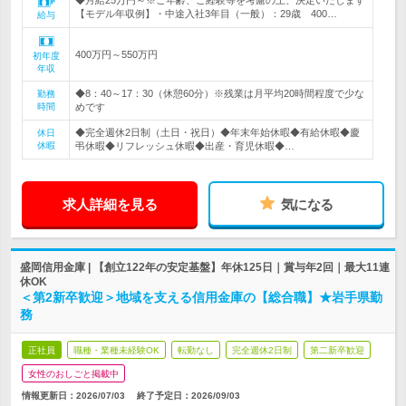
◆月給25万円～※ご年齢、ご経験等を考慮の上、決定いたします
【モデル年収例】・中途入社3年目（一般）：29歳 400…
給与
400万円～550万円
初年度
年収
◆8：40～17：30（休憩60分）※残業は月平均20時間程度で少な
勤務
時間
めです
◆完全週休2日制（土日・祝日）◆年末年始休暇◆有給休暇◆慶
休日
休暇
弔休暇◆リフレッシュ休暇◆出産・育児休暇◆…
求人詳細を見る
気になる
盛岡信用金庫 | 【創立122年の安定基盤】年休125日｜賞与年2回｜最大11連
休OK
＜第2新卒歓迎＞地域を支える信用金庫の【総合職】★岩手県勤
務
正社員
職種・業種未経験OK
転勤なし
完全週休2日制
第二新卒歓迎
女性のおしごと掲載中
情報更新日：2026/07/03
終了予定日：
2026/09/03