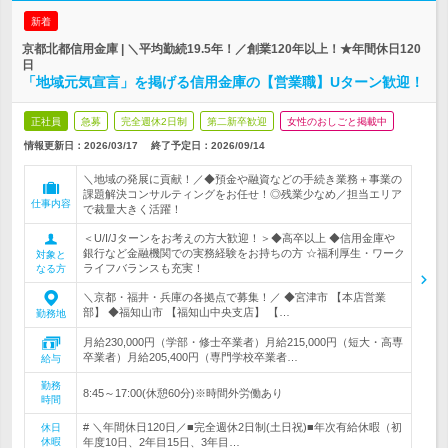
新着
京都北都信用金庫 | ＼平均勤続19.5年！／創業120年以上！★年間休日120
日
「地域元気宣言」を掲げる信用金庫の【営業職】Uターン歓迎！
正社員
急募
完全週休2日制
第二新卒歓迎
女性のおしごと掲載中
情報更新日：2026/03/17
終了予定日：
2026/09/14
＼地域の発展に貢献！／◆預金や融資などの手続き業務＋事業の
課題解決コンサルティングをお任せ！◎残業少なめ／担当エリア
仕事内容
で裁量大きく活躍！
＜U/I/Jターンをお考えの方大歓迎！＞◆高卒以上 ◆信用金庫や
銀行など金融機関での実務経験をお持ちの方 ☆福利厚生・ワーク
対象と
ライフバランスも充実！
なる方
＼京都・福井・兵庫の各拠点で募集！／ ◆宮津市 【本店営業
部】 ◆福知山市 【福知山中央支店】 【…
勤務地
月給230,000円（学部・修士卒業者）月給215,000円（短大・高専
卒業者）月給205,400円（専門学校卒業者…
給与
勤務
8:45～17:00(休憩60分)※時間外労働あり
時間
# ＼年間休日120日／■完全週休2日制(土日祝)■年次有給休暇（初
休日
休暇
年度10日、2年目15日、3年目…