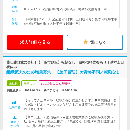
勤務
8:30～17:30（実働8時間／休憩60分）時間外労働有無：有
時間
《年間休日120日》完全週休2日制（土日祝休み）夏季休暇年末年
休日
休暇
始休暇有給休暇（入社半年後10日付与）
求人詳細を見る
気になる
藤旺建設株式会社 | 【千葉市緑区】転勤なし｜資格取得支援あり｜基本土日
祝休み
組織拡大のため増員募集！【施工管理】★資格不問／転勤なし
正社員
転勤なし
女性のおしごと掲載中
情報更新日：2026/06/19
終了予定日：
2026/12/10
【培ってきたスキル・経験が存分に生かせます】◆商業施設・公
共施設・ビル・マンションなどさまざま建築物の施工管理業務を
仕事内容
お任せします。
【高卒以上】＜必須条件＞★施工管理業務のご経験がある方 ＜
U/Iターン歓迎！地域に根ざして活躍OK＞◎資格不問 ◎工期は4
対象と
～6ヶ月の案件が中心です。
なる方