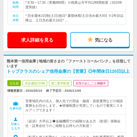
* 8:30～17:30（実働8時間）※残業は月平均12時間程度（2023年
勤務
時間
度実績）
* 完全週休2日制(土日)祝日* 夏期休暇/土日含め最大9日 ※2年目以
休日
休暇
降は、土日含め最大16日* …
求人詳細を見る
気になる
熊本第一信用金庫 | 地域の皆さまの「ファーストコールバンク」を目指して
います
トップクラスのシェア信用金庫の【営業】◎年間休日120日以上
正社員
完全週休2日制
第二新卒歓迎
女性のおしごと掲載中
情報更新日：2026/05/19
終了予定日：
2026/11/09
営業地区内の法人、個人先での預金・融資・資産運用などの相談
業務をお任せします。★研修制度が充実しているので着実にスキ
仕事内容
ルアップできます！
《必須》大卒以上◆金融機関での経験がある方 《歓迎》保険会
対象と
社・証券会社でのご経験をお持ちの方歓迎！
なる方