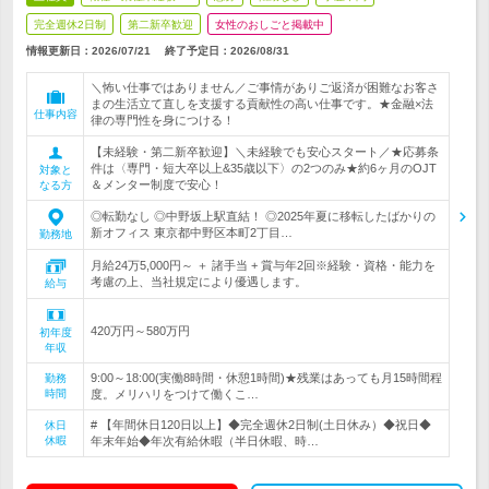
完全週休2日制
第二新卒歓迎
女性のおしごと掲載中
情報更新日：2026/07/21
終了予定日：
2026/08/31
＼怖い仕事ではありません／ご事情がありご返済が困難なお客さ
まの生活立て直しを支援する貢献性の高い仕事です。★金融×法
仕事内容
律の専門性を身につける！
【未経験・第二新卒歓迎】＼未経験でも安心スタート／★応募条
件は〈専門・短大卒以上&35歳以下〉の2つのみ★約6ヶ月のOJT
対象と
＆メンター制度で安心！
なる方
◎転勤なし ◎中野坂上駅直結！ ◎2025年夏に移転したばかりの
新オフィス 東京都中野区本町2丁目…
勤務地
月給24万5,000円～ ＋ 諸手当 + 賞与年2回※経験・資格・能力を
考慮の上、当社規定により優遇します。
給与
420万円～580万円
初年度
年収
9:00～18:00(実働8時間・休憩1時間)★残業はあっても月15時間程
勤務
時間
度。メリハリをつけて働くこ…
# 【年間休日120日以上】◆完全週休2日制(土日休み）◆祝日◆
休日
休暇
年末年始◆年次有給休暇（半日休暇、時…