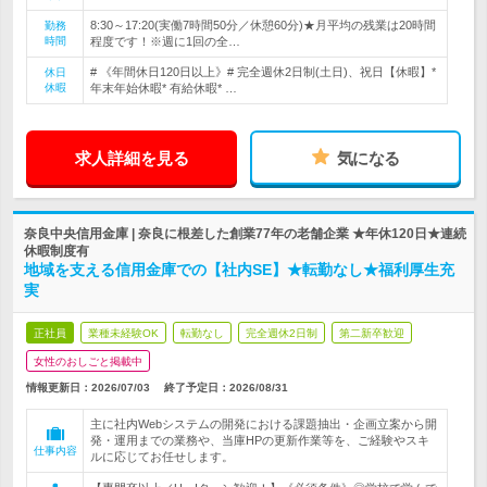
8:30～17:20(実働7時間50分／休憩60分)★月平均の残業は20時間
勤務
時間
程度です！※週に1回の全…
# 《年間休日120日以上》# 完全週休2日制(土日)、祝日【休暇】*
休日
休暇
年末年始休暇* 有給休暇* …
求人詳細を見る
気になる
奈良中央信用金庫 | 奈良に根差した創業77年の老舗企業 ★年休120日★連続
休暇制度有
地域を支える信用金庫での【社内SE】★転勤なし★福利厚生充
実
正社員
業種未経験OK
転勤なし
完全週休2日制
第二新卒歓迎
女性のおしごと掲載中
情報更新日：2026/07/03
終了予定日：
2026/08/31
主に社内Webシステムの開発における課題抽出・企画立案から開
発・運用までの業務や、当庫HPの更新作業等を、ご経験やスキ
仕事内容
ルに応じてお任せします。