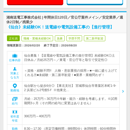
湘南送電工事株式会社 | 年間休日120日／官公庁案件メイン／安定業界／週
休2日制／残業少
《仙台》未経験OK！送電線や電気設備工事の【進行管理】
正社員
職種・業種未経験OK
急募
学歴不問
第二新卒歓迎
情報更新日：2026/02/20
終了予定日：
2026/08/20
仙台募集！【送電線や電気設備工事の進行管理】未経験OK◎土
日休み／月給25万円～／東電・官公庁等と取引で安定性◎
仕事内容
＜資格・経験不問!! 人物・意欲重視の採用＞■一緒に盛り上げて
対象と
くれる方■未経験・第二新卒歓迎！■業界・業種問わず！
なる方
仙台駅から徒歩6分◎ 【東北支社】 宮城県仙台市青葉区本町1-9-
2 浜屋ビル2号館5Ｆ ※他東北…
勤務地
月給：25万円～30万円※年齢・能力・経験を考慮します。※試用
期間3ヶ月（その間の給与に変更はありません）
給与
300万円～400万円
初年度
年収
8:30～17:30 （所定労働時間：8時間0分）休憩時間：60分時間外
勤務