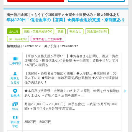
播州信用金庫 | ＜もうすぐ100周年＞★完全土日祝休み＋最大9連休あり
年休120日！信用金庫の【営業】★奨学金返済支援・寮制度あり
正社員
職種・業種未経験OK
急募
転勤なし
完全週休2日制
第二新卒歓迎
女性のおしごと掲載中
情報更新日：2026/07/17
終了予定日：
2026/09/17
【研修＆資格支援が手厚い！】◆お客さまを訪問し、融資・資産
運用(預金・投資信託など)を提案 ★手当充実！資格手当だけで月
仕事内容
7.5万円の職員も
【未経験～経験者まで幅広く採用】◆大卒以上 ◆未経験者：35
歳以下の方 ◆経験者：年齢不問/処遇は要相談 ★27歳で管理職就
対象と
任の実績あり！
なる方
◆本店及び兵庫県・大阪府内の各支店 ※原則、転居を伴う転勤は
ありません ～詳細／全68店舗を展開～…
勤務地
月給255,000円～285,000円(一律手当含む) ＋残業代(月平均10時
間) ＋賞与(4.6ヶ月分/昨年度実績…
給与
350万円～500万円
初年度
年収