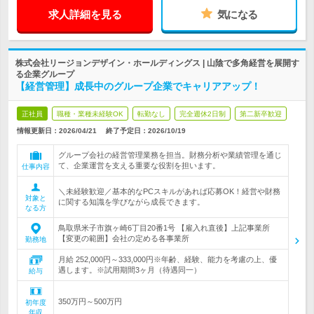
求人詳細を見る
気になる
株式会社リージョンデザイン・ホールディングス | 山陰で多角経営を展開す
る企業グループ
【経営管理】成長中のグループ企業でキャリアアップ！
正社員
職種・業種未経験OK
転勤なし
完全週休2日制
第二新卒歓迎
情報更新日：2026/04/21
終了予定日：
2026/10/19
グループ会社の経営管理業務を担当。財務分析や業績管理を通じ
て、企業運営を支える重要な役割を担います。
仕事内容
＼未経験歓迎／基本的なPCスキルがあれば応募OK！経営や財務
対象と
に関する知識を学びながら成長できます。
なる方
鳥取県米子市旗ヶ崎6丁目20番1号 【雇入れ直後】上記事業所
【変更の範囲】会社の定める各事業所
勤務地
月給 252,000円～333,000円※年齢、経験、能力を考慮の上、優
遇します。※試用期間3ヶ月（待遇同一）
給与
350万円～500万円
初年度
年収