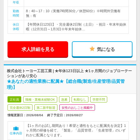
年収
8：40～17：10（実働7時間30分／休憩60分）※時間外労働有
勤務
時間
無：有
【年間休日123日】・完全週休2日制（土日）・祝日・年末年始休
休日
休暇
暇（12月31日～1月3日※年末年始休…
求人詳細を見る
気になる
株式会社トーヨー工芸工業 | ★年休123日以上 ★1ヶ月間のジョブローテー
ションがあり安心
★あなたの適性業務に配属★【総合職(製造/生産管理/品質管
理)】
正社員
職種・業種未経験OK
急募
転勤なし
学歴不問
完全週休2日制
第二新卒歓迎
女性のおしごと掲載中
情報更新日：2026/08/04
終了予定日：
2026/08/27
【1ヶ月のお試し期間あり！希望と適性をもとに配属先を決定】1
ヶ月間の研修を経て、「製造」「品質管理」「生産管理」のいず
仕事内容
れかに配属となります。