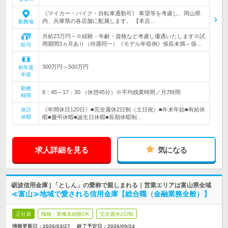
《マイカー・バイク・自転車通勤可》 希望等を考慮し、岡山県
内、兵庫県の各店舗に配属します。 【本店…
勤務地
月給23万円～※経験・年齢・資格など考慮し優遇いたします※試
用期間3ヵ月あり（待遇同一）《モデル年収例》係長未満～係…
給与
300万円～500万円
初年度
年収
勤務
8：45～17：30 （休憩45分）※平均残業時間／月7時間
時間
《年間休日120日》■完全週休2日制（土日祝）■年末年始■有給休
休日
休暇
暇■慶弔休暇■誕生日休暇■長期休暇制…
求人詳細を見る
気になる
砺波信用金庫 | 「としん」の愛称で親しまれる｜営業エリアは富山県全域
≪富山≫地域で愛される信用金庫【総合職（金融業務全般）】
正社員
職種・業種未経験OK
完全週休2日制
情報更新日：2026/03/27
終了予定日：
2026/09/24