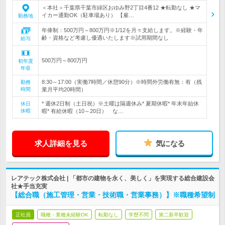
＜本社＞千葉県千葉市緑区おゆみ野2丁目4番12 ★転勤なし ★マ
イカー通勤OK（駐車場あり） 【雇…
勤務地
年俸制：500万円～800万円※1/12を月々支給します。※経験・年
齢・資格など考慮し優遇いたします※試用期間なし
給与
500万円～800万円
初年度
年収
8:30～17:00（実働7時間／休憩90分）※時間外労働有無：有（残
勤務
時間
業月平均20時間）
* 週休2日制（土日祝）※土曜は隔週休み* 夏期休暇* 年末年始休
休日
休暇
暇* 有給休暇（10～20日） な…
求人詳細を見る
気になる
レアテック株式会社 | 「都市の建物を永く、美しく」を実現する総合建設会
社★手当充実
【総合職（施工管理・営業・技術職・営業事務）】※職種希望制
正社員
職種・業種未経験OK
転勤なし
学歴不問
第二新卒歓迎