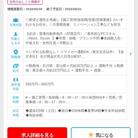
女性のおしごと掲載中
情報更新日：2026/06/30
終了予定日：
2026/08/31
◇希望と適性を考慮し【施工管理/技術職/営業/営業事務】のいず
れかをお任せ。◇大規模改修、リノベーション工事などを担当
仕事内容
【必須：普通自動車免許（AT限定可）／基本的なPCスキル
（Word、Excel）】◆学歴・前職・ブランク不問 ◆未経験入社・
対象と
中途入社・女性社員＝半数以上
なる方
☆いずれも転勤なし！ ☆マイカー通勤OK（東京支店以外） 【金
沢本社】 石川県金沢市八日市出町87…
勤務地
≪勤務地：石川県・富山県≫月給20万円以上 ＋ 通勤手当 ≪勤務
地：東京都≫月給22万円以上 ＋ 通勤手当 ＋ 残業…
給与
330万円～600万円
初年度
年収
# ＜施工管理／技術職＞8：00～17：00※休憩60分# ＜営業／営
勤務
時間
業事務＞8：30～17：30※…
◆週休2日制（土日）◆祝日◆GW休暇◆夏季休暇◆年末年始休暇
休日
休暇
◆有給休暇
求人詳細を見る
気になる