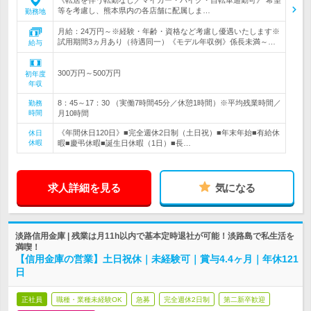
《転居を伴う転勤なし／マイカー・バイク・自転車通勤可》 希望
等を考慮し、熊本県内の各店舗に配属しま…
勤務地
月給：24万円～※経験・年齢・資格など考慮し優遇いたします※
試用期間3ヵ月あり（待遇同一）《モデル年収例》係長未満～…
給与
300万円～500万円
初年度
年収
8：45～17：30 （実働7時間45分／休憩1時間）※平均残業時間／
勤務
時間
月10時間
《年間休日120日》■完全週休2日制（土日祝）■年末年始■有給休
休日
休暇
暇■慶弔休暇■誕生日休暇（1日）■長…
求人詳細を見る
気になる
淡路信用金庫 | 残業は月11h以内で基本定時退社が可能！淡路島で私生活を
満喫！
【信用金庫の営業】土日祝休｜未経験可｜賞与4.4ヶ月｜年休121
日
正社員
職種・業種未経験OK
急募
完全週休2日制
第二新卒歓迎