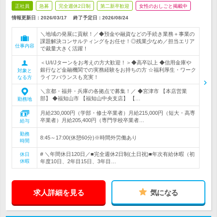
正社員
急募
完全週休2日制
第二新卒歓迎
女性のおしごと掲載中
情報更新日：2026/03/17
終了予定日：
2026/08/24
＼地域の発展に貢献！／◆預金や融資などの手続き業務＋事業の
課題解決コンサルティングをお任せ！◎残業少なめ／担当エリア
仕事内容
で裁量大きく活躍！
＜U/I/Jターンをお考えの方大歓迎！＞◆高卒以上 ◆信用金庫や
銀行など金融機関での実務経験をお持ちの方 ☆福利厚生・ワーク
対象と
ライフバランスも充実！
なる方
＼京都・福井・兵庫の各拠点で募集！／ ◆宮津市 【本店営業
部】 ◆福知山市 【福知山中央支店】 【…
勤務地
月給230,000円（学部・修士卒業者）月給215,000円（短大・高専
卒業者）月給205,400円（専門学校卒業者…
給与
勤務
8:45～17:00(休憩60分)※時間外労働あり
時間
# ＼年間休日120日／■完全週休2日制(土日祝)■年次有給休暇（初
休日
休暇
年度10日、2年目15日、3年目…
求人詳細を見る
気になる