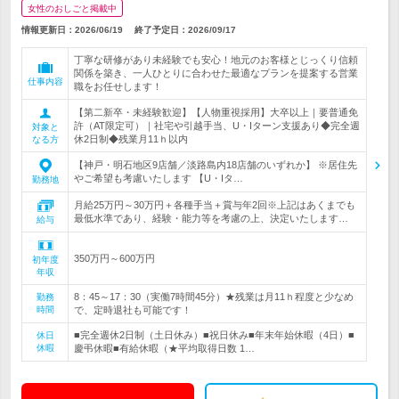
女性のおしごと掲載中
情報更新日：2026/06/19
終了予定日：
2026/09/17
丁寧な研修があり未経験でも安心！地元のお客様とじっくり信頼
関係を築き、一人ひとりに合わせた最適なプランを提案する営業
仕事内容
職をお任せします！
【第二新卒・未経験歓迎】【人物重視採用】大卒以上｜要普通免
許（AT限定可）｜社宅や引越手当、U・Iターン支援あり◆完全週
対象と
休2日制◆残業月11ｈ以内
なる方
【神戸・明石地区9店舗／淡路島内18店舗のいずれか】 ※居住先
やご希望も考慮いたします 【U・Iタ…
勤務地
月給25万円～30万円＋各種手当＋賞与年2回※上記はあくまでも
最低水準であり、経験・能力等を考慮の上、決定いたします…
給与
350万円～600万円
初年度
年収
8：45～17：30（実働7時間45分）★残業は月11ｈ程度と少なめ
勤務
時間
で、定時退社も可能です！
■完全週休2日制（土日休み）■祝日休み■年末年始休暇（4日）■
休日
休暇
慶弔休暇■有給休暇（★平均取得日数 1…