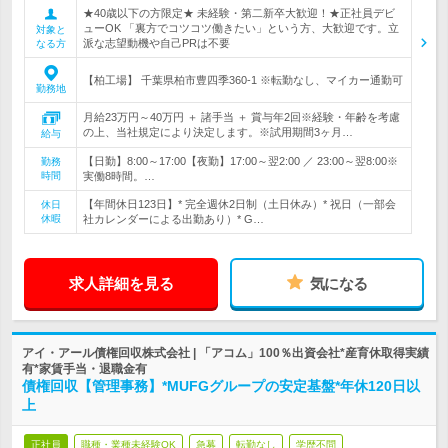
★40歳以下の方限定★ 未経験・第二新卒大歓迎！★正社員デビ
ューOK 「裏方でコツコツ働きたい」という方、大歓迎です。立
対象と
派な志望動機や自己PRは不要
なる方
【柏工場】 千葉県柏市豊四季360-1 ※転勤なし、マイカー通勤可
勤務地
月給23万円～40万円 ＋ 諸手当 ＋ 賞与年2回※経験・年齢を考慮
の上、当社規定により決定します。※試用期間3ヶ月…
給与
【日勤】8:00～17:00【夜勤】17:00～翌2:00 ／ 23:00～翌8:00※
勤務
時間
実働8時間。…
【年間休日123日】* 完全週休2日制（土日休み）* 祝日（一部会
休日
休暇
社カレンダーによる出勤あり）* G…
求人詳細を見る
気になる
アイ・アール債権回収株式会社 | 「アコム」100％出資会社*産育休取得実績
有*家賃手当・退職金有
債権回収【管理事務】*MUFGグループの安定基盤*年休120日以
上
正社員
職種・業種未経験OK
急募
転勤なし
学歴不問