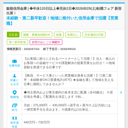
飯能信用金庫 | ◆年休120日以上◆完休2日◆2026/8/29(土)転職フェア 新宿
出展！
未経験・第二新卒歓迎！地域に根付いた信用金庫で活躍【営業
職】
正社員
職種・業種未経験OK
急募
転勤なし
完全週休2日制
第二新卒歓迎
女性のおしごと掲載中
情報更新日：2026/07/24
終了予定日：
2026/09/24
【お客様に頼りにされるパートナーとして活躍！】法人・個人の
お客様への金融サービスや課題解決の提案営業をお任せ！☆地域
仕事内容
貢献を実感できる仕事です
【教員、サービス業といった異業種出身者も活躍！】◎第二新
卒・未経験者OK◎普通免許(AT可) ★金融を通して地域を支える
対象と
仕事に挑戦してみませんか？
なる方
◆埼玉県内および東京都内の各本支店に配属（全43拠点） ※居
住地を考慮して配属先を決定します ※転…
勤務地
月給：275,000円 ～ 430,000円＋諸手当＋賞与※上記月給には、
一律営業手当を含みます。※残業代は1分単位…
給与
440万円～730万円
初年度
年収