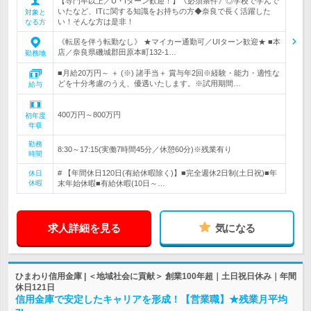
【専門卒以上／U・Iターン歓迎！】《必須条件》◎学校で学んで
いたなど、ITに関する知識をお持ちの方◆奈良で長く活躍した
対象と
い！そんな方は是非！
なる方
《転居を伴う転勤なし》 ★マイカー通勤可／UIターン歓迎★ ■本
店／奈良県磯城郡田原本町132-1…
勤務地
■月給20万円～ ＋ (※) 諸手当＋ 賞与年2回※経験・能力・適性な
どを十分考慮のうえ、優遇いたします。※試用期間…
給与
400万円～800万円
初年度
年収
勤務
8:30～17:15(実働7時間45分／休憩60分)※残業有り
時間
# 【年間休日120日(有給休暇除く)】■完全週休2日制(土日祝)■年
休日
休暇
末年始休暇■有給休暇(10日～…
求人詳細を見る
気になる
ひまわり信用金庫 | ＜地域社会に貢献＞ 創業100年超｜土日祝日休み｜年間
休日121日
信用金庫で安定したキャリアを形成！【営業職】★残業月平均