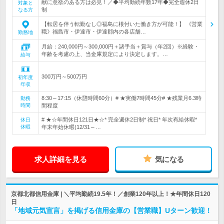
献に意欲のある方は必見！／◆平均勤続年数17年◆完全週休2日
対象と
制
なる方
【転居を伴う転勤なし◎福島に根付いた働き方が可能！】 《営業
職》福島市・伊達市・伊達郡内の各店舗…
勤務地
月給：240,000円～300,000円＋諸手当＋賞与（年2回）※経験・
年齢を考慮の上、当金庫規定により決定します。…
給与
300万円～500万円
初年度
年収
8:30～17:15（休憩時間60分）# ★実働7時間45分# ★残業月6.3時
勤務
時間
間程度
# ★☆年間休日121日★☆* 完全週休2日制* 祝日* 年次有給休暇*
休日
休暇
年末年始休暇(12/31～…
求人詳細を見る
気になる
京都北都信用金庫 | ＼平均勤続19.5年！／創業120年以上！★年間休日120
日
「地域元気宣言」を掲げる信用金庫の【営業職】Uターン歓迎！