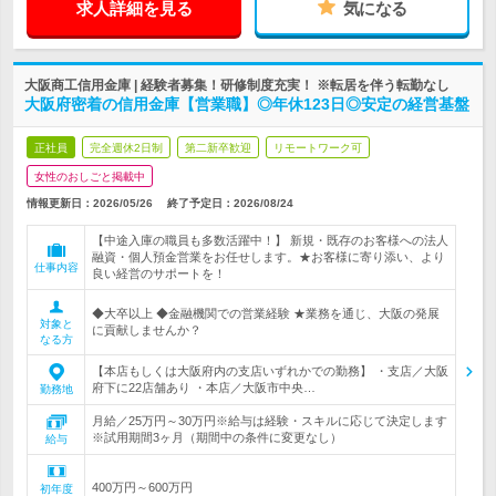
求人詳細を見る
気になる
大阪商工信用金庫 | 経験者募集！研修制度充実！ ※転居を伴う転勤なし
大阪府密着の信用金庫【営業職】◎年休123日◎安定の経営基盤
正社員
完全週休2日制
第二新卒歓迎
リモートワーク可
女性のおしごと掲載中
情報更新日：2026/05/26
終了予定日：
2026/08/24
【中途入庫の職員も多数活躍中！】 新規・既存のお客様への法人
融資・個人預金営業をお任せします。★お客様に寄り添い、より
仕事内容
良い経営のサポートを！
◆大卒以上 ◆金融機関での営業経験 ★業務を通じ、大阪の発展
対象と
に貢献しませんか？
なる方
【本店もしくは大阪府内の支店いずれかでの勤務】 ・支店／大阪
府下に22店舗あり ・本店／大阪市中央…
勤務地
月給／25万円～30万円※給与は経験・スキルに応じて決定します
※試用期間3ヶ月（期間中の条件に変更なし）
給与
400万円～600万円
初年度