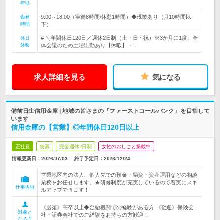
年収
9:00～18:00（実働8時間/休憩1時間）◆残業あり（月10時間以
勤務
時間
下）
# ＼年間休日120日／週休2日制（土・日・祝）※3か月に1度、全
休日
休暇
体会議のため土曜出勤あり【休暇】・…
求人詳細を見る
気になる
備前日生信用金庫 | 地域の皆さまの「ファーストコールバンク」を目指して
います
信用金庫の【営業】◎年間休日120日以上
正社員
急募
完全週休2日制
女性のおしごと掲載中
情報更新日：2026/07/03
終了予定日：
2026/12/24
営業地区内の法人、個人先での預金・融資・資産運用などの相談
業務をお任せします。★研修制度が充実しているので着実にスキ
仕事内容
ルアップできます！
《必須》高卒以上◆金融機関での経験がある方 《歓迎》保険会
対象と
社・証券会社でのご経験をお持ちの方歓迎！
なる方