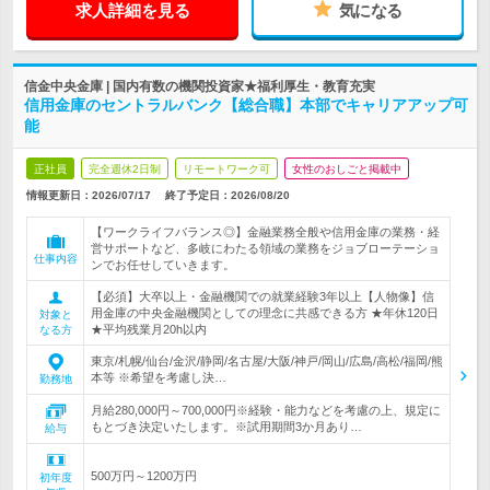
求人詳細を見る
気になる
信金中央金庫 | 国内有数の機関投資家★福利厚生・教育充実
信用金庫のセントラルバンク【総合職】本部でキャリアアップ可
能
正社員
完全週休2日制
リモートワーク可
女性のおしごと掲載中
情報更新日：2026/07/17
終了予定日：
2026/08/20
【ワークライフバランス◎】金融業務全般や信用金庫の業務・経
営サポートなど、多岐にわたる領域の業務をジョブローテーショ
仕事内容
ンでお任せしていきます。
【必須】大卒以上・金融機関での就業経験3年以上【人物像】信
用金庫の中央金融機関としての理念に共感できる方 ★年休120日
対象と
★平均残業月20h以内
なる方
東京/札幌/仙台/金沢/静岡/名古屋/大阪/神戸/岡山/広島/高松/福岡/熊
本等 ※希望を考慮し決…
勤務地
月給280,000円～700,000円※経験・能力などを考慮の上、規定に
もとづき決定いたします。※試用期間3か月あり…
給与
500万円～1200万円
初年度