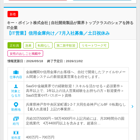
新着
キー・ポイント株式会社 | 自社開発製品が業界トップクラスのシェアを誇る
IT企業
【IT営業】信用金庫向け／7月入社募集／土日祝休み
正社員
急募
転勤なし
第二新卒歓迎
リモートワーク可
女性のおしごと掲載中
情報更新日：2026/05/18
終了予定日：
2026/11/02
金融機関や信用金庫のお客様へ、自社で開発したファイルやメー
ル関連システムの新規提案営業をお任せします。
仕事内容
SaaSや金融業界での経験歓迎！スキルを活かせる＜必須要件＞
高卒以上で、1年以上の法人営業経験をお持ちの方＜歓迎要件＞
対象と
SaaS営業やITパスポート資格
なる方
兵庫県神戸市中央区栄町通1-2-7 大同生命神戸ビル8F ※転勤なし
【雇入れ直後】上記の事業所…
勤務地
月給33万5000円～58万4000円※上記月給には、月20時間分の固
定残業代 4万4400円以上を含みます。超過分…
給与
400万円～700万円
初年度