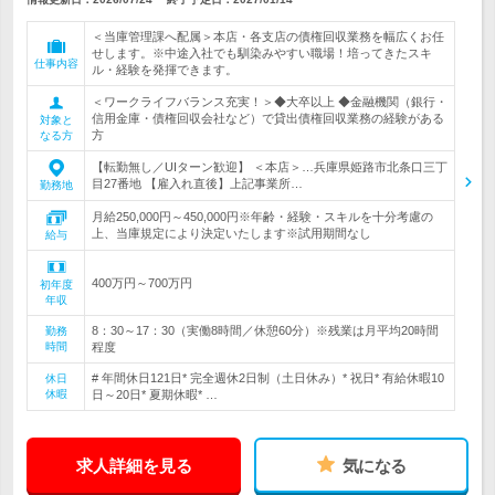
＜当庫管理課へ配属＞本店・各支店の債権回収業務を幅広くお任
せします。※中途入社でも馴染みやすい職場！培ってきたスキ
仕事内容
ル・経験を発揮できます。
＜ワークライフバランス充実！＞◆大卒以上 ◆金融機関（銀行・
信用金庫・債権回収会社など）で貸出債権回収業務の経験がある
対象と
方
なる方
【転勤無し／UIターン歓迎】 ＜本店＞…兵庫県姫路市北条口三丁
目27番地 【雇入れ直後】上記事業所…
勤務地
月給250,000円～450,000円※年齢・経験・スキルを十分考慮の
上、当庫規定により決定いたします※試用期間なし
給与
400万円～700万円
初年度
年収
8：30～17：30（実働8時間／休憩60分）※残業は月平均20時間
勤務
時間
程度
# 年間休日121日* 完全週休2日制（土日休み）* 祝日* 有給休暇10
休日
休暇
日～20日* 夏期休暇* …
求人詳細を見る
気になる