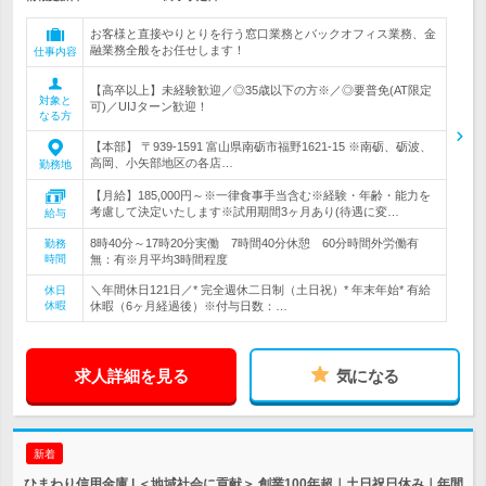
お客様と直接やりとりを行う窓口業務とバックオフィス業務、金
融業務全般をお任せします！
仕事内容
【高卒以上】未経験歓迎／◎35歳以下の方※／◎要普免(AT限定
対象と
可)／UIJターン歓迎！
なる方
【本部】 〒939-1591 富山県南砺市福野1621-15 ※南砺、砺波、
高岡、小矢部地区の各店…
勤務地
【月給】185,000円～※一律食事手当含む※経験・年齢・能力を
考慮して決定いたします※試用期間3ヶ月あり(待遇に変…
給与
8時40分～17時20分実働 7時間40分休憩 60分時間外労働有
勤務
時間
無：有※月平均3時間程度
＼年間休日121日／* 完全週休二日制（土日祝）* 年末年始* 有給
休日
休暇
休暇（6ヶ月経過後）※付与日数：…
求人詳細を見る
気になる
新着
ひまわり信用金庫 | ＜地域社会に貢献＞ 創業100年超｜土日祝日休み｜年間