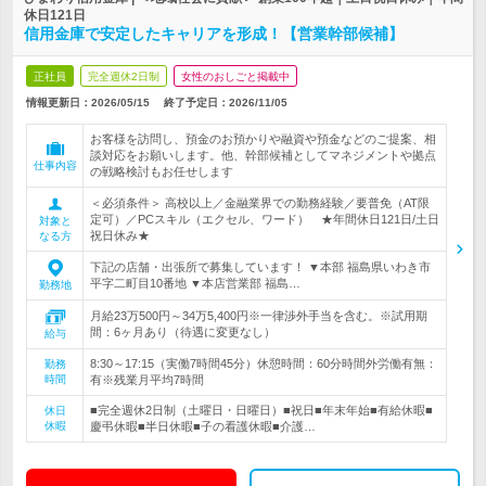
休日121日
信用金庫で安定したキャリアを形成！【営業幹部候補】
正社員
完全週休2日制
女性のおしごと掲載中
情報更新日：2026/05/15
終了予定日：
2026/11/05
お客様を訪問し、預金のお預かりや融資や預金などのご提案、相
談対応をお願いします。他、幹部候補としてマネジメントや拠点
仕事内容
の戦略検討もお任せします
＜必須条件＞ 高校以上／金融業界での勤務経験／要普免（AT限
定可）／PCスキル（エクセル、ワード） ★年間休日121日/土日
対象と
祝日休み★
なる方
下記の店舗・出張所で募集しています！ ▼本部 福島県いわき市
平字二町目10番地 ▼本店営業部 福島…
勤務地
月給23万500円～34万5,400円※一律渉外手当を含む。※試用期
間：6ヶ月あり（待遇に変更なし）
給与
8:30～17:15（実働7時間45分）休憩時間：60分時間外労働有無：
勤務
時間
有※残業月平均7時間
■完全週休2日制（土曜日・日曜日）■祝日■年末年始■有給休暇■
休日
休暇
慶弔休暇■半日休暇■子の看護休暇■介護…