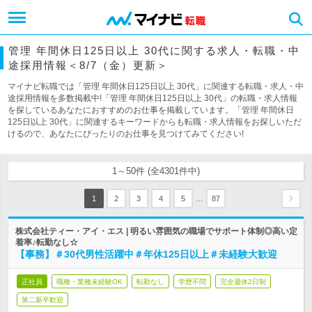
管理 年間休日125日以上 30代に関する求人・転職・中
途採用情報＜8/7（金）更新＞
マイナビ転職では「管理 年間休日125日以上 30代」に関連する転職・求人・中
途採用情報を多数掲載中!「管理 年間休日125日以上 30代」の転職・求人情報
を探しているあなたにおすすめのお仕事を掲載しています。「管理 年間休日
125日以上 30代」に関連するキーワードからも転職・求人情報をお探しいただ
けるので、あなたにぴったりのお仕事を見つけてみてください!
1～50件 (全4301件中)
…
1
2
3
4
5
87
株式会社ティー・アイ・エス | 明るい雰囲気の職場でサポート体制◎高い定
着率♪転勤なし☆
【事務】＃30代男性活躍中＃年休125日以上＃未経験大歓迎
正社員
職種・業種未経験OK
転勤なし
学歴不問
完全週休2日制
第二新卒歓迎