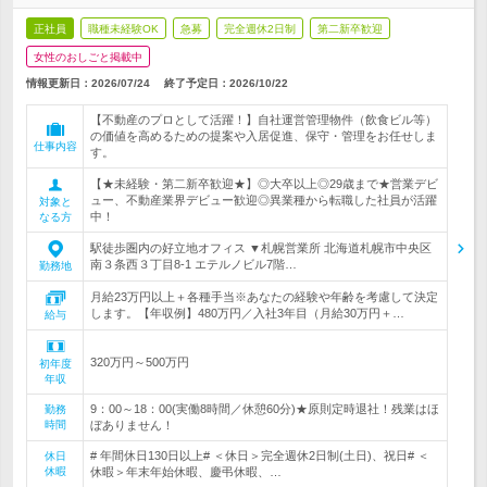
正社員
職種未経験OK
急募
完全週休2日制
第二新卒歓迎
女性のおしごと掲載中
情報更新日：2026/07/24
終了予定日：
2026/10/22
【不動産のプロとして活躍！】自社運営管理物件（飲食ビル等）
の価値を高めるための提案や入居促進、保守・管理をお任せしま
仕事内容
す。
【★未経験・第二新卒歓迎★】◎大卒以上◎29歳まで★営業デビ
ュー、不動産業界デビュー歓迎◎異業種から転職した社員が活躍
対象と
中！
なる方
駅徒歩圏内の好立地オフィス ▼札幌営業所 北海道札幌市中央区
南３条西３丁目8-1 エテルノビル7階…
勤務地
月給23万円以上＋各種手当※あなたの経験や年齢を考慮して決定
します。【年収例】480万円／入社3年目（月給30万円＋…
給与
320万円～500万円
初年度
年収
9：00～18：00(実働8時間／休憩60分)★原則定時退社！残業はほ
勤務
時間
ぼありません！
# 年間休日130日以上# ＜休日＞完全週休2日制(土日)、祝日# ＜
休日
休暇
休暇＞年末年始休暇、慶弔休暇、…