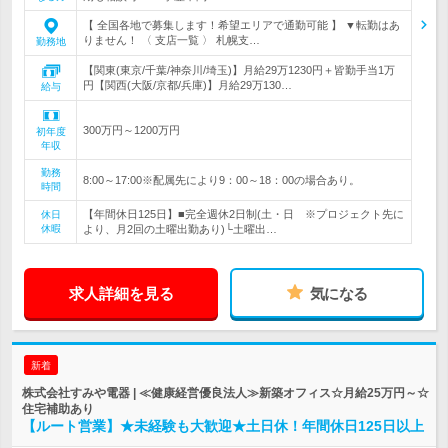
【 全国各地で募集します！希望エリアで通勤可能 】 ▼転勤はあ
りません！ 〈 支店一覧 〉 札幌支…
勤務地
【関東(東京/千葉/神奈川/埼玉)】月給29万1230円＋皆勤手当1万
円【関西(大阪/京都/兵庫)】月給29万130…
給与
300万円～1200万円
初年度
年収
勤務
8:00～17:00※配属先により9：00～18：00の場合あり。
時間
【年間休日125日】■完全週休2日制(土・日 ※プロジェクト先に
休日
休暇
より、月2回の土曜出勤あり)└土曜出…
求人詳細を見る
気になる
新着
株式会社すみや電器 | ≪健康経営優良法人≫新築オフィス☆月給25万円～☆
住宅補助あり
【ルート営業】★未経験も大歓迎★土日休！年間休日125日以上