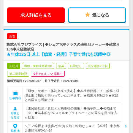
求人詳細を見る
気になる
新着
株式会社フジプライズ | ◆シェアTOPクラスの表彰品メーカー◆残業月
10h◆未経験歓迎
★年休125日 以上【総務・経理】子育て世代も活躍中◎
正社員
職種・業種未経験OK
急募
転勤なし
完全週休2日制
第二新卒歓迎
女性のおしごと掲載中
情報更新日：2026/08/07
終了予定日：
2026/10/08
【研修・サポート体制充実で安心】◆本社総務部にて、総務・経
理全般に幅広く携わっていただきます。★残業月10h以下★家庭
仕事内容
との両立も可能です
【未経験歓迎／意欲と人柄重視の採用】◆高卒以上◆45歳まで
（※）◆基本的なPCスキル★プライベートとの両立を目指す方
対象と
も歓迎！
なる方
＼三ノ輪駅より徒歩2分の好立地！転勤なし★／ 【本社】 東京都
台東区根岸5-14-14
勤務地