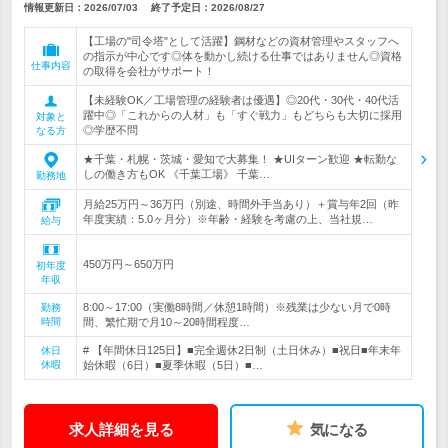
情報更新日：2026/07/03
終了予定日：
2026/08/27
【工場の"司令塔"として活躍】鋼材などの資材管理やスタッフへ
の指示が中心です◎体を動かし続ける仕事ではありません◎資格
仕事内容
の取得を会社がサポート！
【未経験OK／工場管理の経験者は優遇】◎20代・30代・40代活
躍中◎「これからの人材」も「すぐ戦力」もどちらも大切に採用
対象と
◎学歴不問
なる方
★千葉・札幌・茨城・愛知で大募集！ ★UIターン歓迎 ★転勤な
しの働き方もOK 《千葉工場》 千葉…
勤務地
月給25万円～36万円（別途、時間外手当あり）＋賞与年2回（昨
年度実績：5.0ヶ月分）※年齢・経験を考慮の上、当社規…
給与
450万円～650万円
初年度
年収
8:00～17:00（実働8時間／休憩1時間）※残業は少ない月で0時
勤務
時間
間、繁忙期で月10～20時間程度…
# 【年間休日125日】■完全週休2日制（土日休み）■祝日■年末年
休日
休暇
始休暇（6日）■夏季休暇（5日）■…
求人詳細を見る
気になる