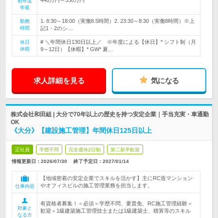
初年度
年収
1. 8:30～18:00（実働8.5時間）2. 23:30～8:30（実働8時間）※上
勤務
時間
記1・2のシ…
# ＼年間休日130日以上／ ※年度による【休日】* シフト制（月
休日
休暇
9～12日）【休暇】* GW* 夏…
求人詳細を見る
気になる
株式会社和田組 | 大分で70年以上の歴史を持つ安定企業｜手当充実・車通勤
OK
《大分》【建設施工管理】年間休日125日以上
正社員
学歴不問
完全週休2日制
第二新卒歓迎
情報更新日：2026/07/30
終了予定日：
2027/01/14
【地域密着の安定企業でスキルを活かす】主にRC造マンション
やオフィスビルの施工管理業務を担当します。
仕事内容
有資格者募集！＜必須＞学歴不問、要普免、RC施工管理経験＜
対象と
歓迎＞1級建築施工管理技士または1級建築士、積算等のスキル
なる方