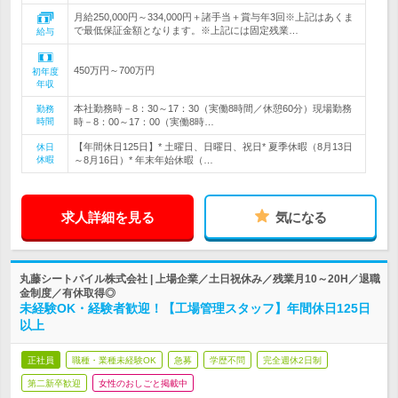
月給250,000円～334,000円＋諸手当＋賞与年3回※上記はあくま
で最低保証金額となります。※上記には固定残業…
給与
450万円～700万円
初年度
年収
本社勤務時－8：30～17：30（実働8時間／休憩60分）現場勤務
勤務
時間
時－8：00～17：00（実働8時…
【年間休日125日】* 土曜日、日曜日、祝日* 夏季休暇（8月13日
休日
休暇
～8月16日）* 年末年始休暇（…
求人詳細を見る
気になる
丸藤シートパイル株式会社 | 上場企業／土日祝休み／残業月10～20H／退職
金制度／有休取得◎
未経験OK・経験者歓迎！【工場管理スタッフ】年間休日125日
以上
正社員
職種・業種未経験OK
急募
学歴不問
完全週休2日制
第二新卒歓迎
女性のおしごと掲載中