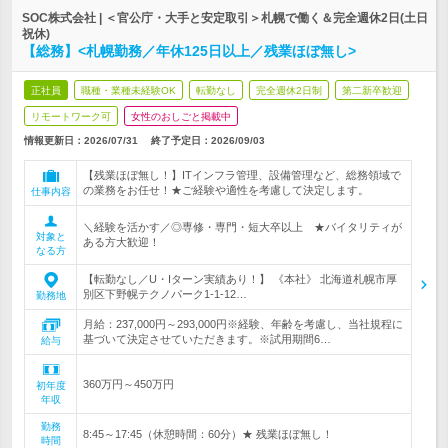
SOC株式会社 | ＜官公庁・大手と安定取引＞札幌で働く＆完全週休2日(土日
祝休)
【総務】<札幌勤務／年休125日以上／残業ほぼ無し>
正社員
職種・業種未経験OK
転勤なし
完全週休2日制
第二新卒歓迎
リモートワーク可
女性のおしごと掲載中
情報更新日：2026/07/31
終了予定日：
2026/09/03
【残業ほぼ無し！】ITインフラ管理、設備管理など、総務領域で
の業務をお任せ！★ご経験や適性を考慮して決定します。
仕事内容
＼経験を活かす／◎専修・専門・短大卒以上 ★バイタリティが
対象と
ある方大歓迎！
なる方
【転勤なし／U・Iターン実績あり！】 《本社》 北海道札幌市厚
別区下野幌テクノパーク1-1-12…
勤務地
月給：237,000円～293,000円※経験、年齢を考慮し、当社規程に
基づいて決定させていただきます。※試用期間6…
給与
360万円～450万円
初年度
年収
勤務
8:45～17:45（休憩時間：60分）★ 残業ほぼ無し！
時間