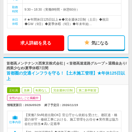
勤務
9:30～18:30（実働8時間・休憩60分）
時間
# ★年間休日125日以上★◆完全週休2日制（土日）◆祝日
休日
休暇
◆GW（9日）◆夏季休暇（9日）◆年末年始…
求人詳細を見る
気になる
首都高メンテナンス西東京株式会社 | ＜首都高速道路グループ＞退職金あり/
残業少なめ/夏季休暇7日間
首都圏の交通インフラを守る！【土木施工管理】★年休125日以
上
正社員
急募
転勤なし
完全週休2日制
第二新卒歓迎
女性のおしごと掲載中
情報更新日：2026/05/29
終了予定日：
2026/11/19
【実働7.5h/時差出勤OK】官公庁から依頼を受けた、都区道・橋
梁の保守・修繕工事における、施工管理をお任せ★実作業は協力
仕事内容
会社が担当★高い定着率