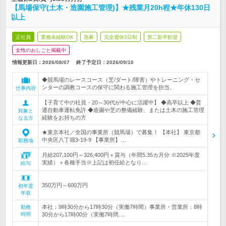
【馬場保守(土木・造園施工管理)】★残業月20h程★年休130日
以上
正社員
業種未経験OK
急募
完全週休2日制
第二新卒歓迎
女性のおしごと掲載中
情報更新日：2026/08/07
終了予定日：
2026/09/10
◆競馬場のレースコース（芝/ダート/障害）やトレーニング・セ
ンターの調教コースの保守に関わる施工管理を担当。
仕事内容
【子育て中の社員・20～30代が中心に活躍中】 ◆高卒以上 ◆普
通自動車運転免許 ◆造園や芝の整備経験、または土木の施工管理
対象と
経験をお持ちの方
なる方
★東京本社／全国の事業所（競馬場）で募集！ 【本社】 東京都
中央区八丁堀3-19-9 【事業所】…
勤務地
月給207,100円～326,400円＋賞与（年間5.35カ月分 ※2025年度
実績）＋各種手当※上記は初任給となり…
給与
350万円～600万円
初年度
年収
本社：9時30分から17時30分（実働7時間）事業所・営業所：8時
勤務
時間
30分から17時00分（実働7時間…