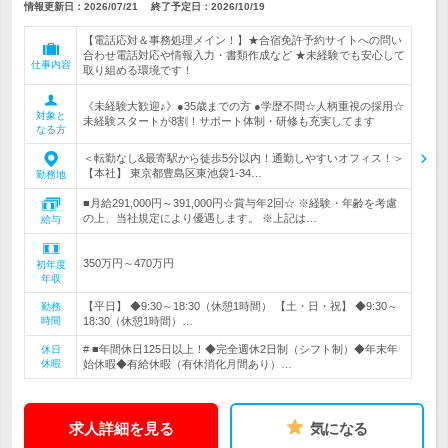
情報更新日：2026/07/21
終了予定日：
2026/10/19
【電話応対＆事務処理メイン！】★合宿免許予約サイトへの問い
合わせ電話対応や情報入力・書類作成など ★未経験でも安心して
仕事内容
取り組める環境です！
《未経験大歓迎♪》●35歳までの方 ●学歴不問☆人柄重視の採用☆
対象と
未経験スタートが8割！サポート体制・研修も充実してます
なる方
＜転勤なし&最寄駅から徒歩5分以内！通勤しやすいオフィス！＞
【本社】 東京都豊島区東池袋1-34…
勤務地
■月給291,000円～391,000円☆賞与年2回☆ ※経験・年齢を考慮
の上、当社規定により優遇します。 ※上記は…
給与
350万円～470万円
初年度
年収
【平日】 ◆9:30～18:30（休憩1時間） 【土・日・祝】 ◆9:30～
勤務
時間
18:30（休憩1時間）…
# ■年間休日125日以上！◆完全週休2日制（シフト制）◆年末年
休日
休暇
始休暇◆有給休暇（有休消化月間あり）…
求人詳細を見る
気になる