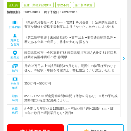
正社員
職種・業種未経験OK
学歴不問
第二新卒歓迎
情報更新日：2026/08/07
終了予定日：
2026/09/10
《既存のお客様への【ルート営業】をお任せ！》定期的な面談と
豊富な研修や資格支援制度により「なりたい自分」に近づける
仕事内容
《第二新卒歓迎｜未経験歓迎》■高卒以上 ■要普通自動車免許 ■
対象と
歴史ある企業で成長し、将来の安心を掴もう！
なる方
静岡県浜松市中央区薬新町88 静岡県菊川市堀之内547-31 静岡県
静岡市葵区神明町78番 静岡県…
勤務地
月給25万円以上※試用期間3カ月あり。期間中の待遇は変わりま
せん。※経験・年齢を考慮の上、弊社規定により決定いたしま…
給与
350万円～500万円
初年度
年収
8:20～17:20※所定労働時間8時間（休憩60分あり）※月の平均残
勤務
時間
業時間20h程度(配属先により…
# 今期より年間休日125日以上＋有給休暇* 週休2日制（土・日）
休日
休暇
※年に数日土曜営業日あり* 祝日#…