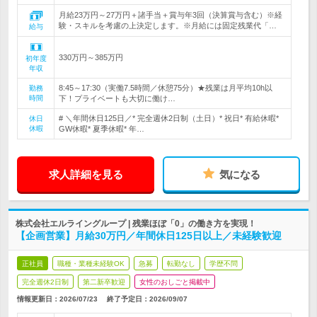
月給23万円～27万円＋諸手当＋賞与年3回（決算賞与含む）※経
験・スキルを考慮の上決定します。※月給には固定残業代「…
給与
330万円～385万円
初年度
年収
8:45～17:30（実働7.5時間／休憩75分）★残業は月平均10h以
勤務
時間
下！プライベートも大切に働け…
# ＼年間休日125日／* 完全週休2日制（土日）* 祝日* 有給休暇*
休日
休暇
GW休暇* 夏季休暇* 年…
求人詳細を見る
気になる
株式会社エルライングループ | 残業ほぼ「0」の働き方を実現！
【企画営業】月給30万円／年間休日125日以上／未経験歓迎
正社員
職種・業種未経験OK
急募
転勤なし
学歴不問
完全週休2日制
第二新卒歓迎
女性のおしごと掲載中
情報更新日：2026/07/23
終了予定日：
2026/09/07