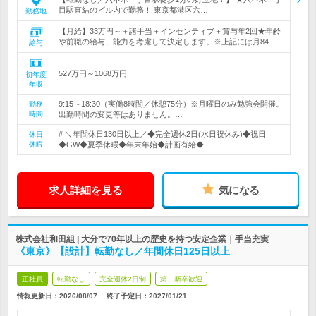
目駅直結のビル内で勤務！ 東京都港区六…
勤務地
【月給】33万円～＋諸手当＋インセンティブ＋賞与年2回★年齢
や前職の給与、能力を考慮して決定します。※上記には月84…
給与
527万円～1068万円
初年度
年収
9:15～18:30（実働8時間／休憩75分）※月曜日のみ勉強会開催。
勤務
時間
出勤時間の変更等はありません。…
# ＼年間休日130日以上／◆完全週休2日(水日祝休み)◆祝日
休日
休暇
◆GW◆夏季休暇◆年末年始◆計画有給◆…
求人詳細を見る
気になる
株式会社和田組 | 大分で70年以上の歴史を持つ安定企業｜手当充実
《東京》【設計】転勤なし／年間休日125日以上
正社員
転勤なし
完全週休2日制
第二新卒歓迎
情報更新日：2026/08/07
終了予定日：
2027/01/21