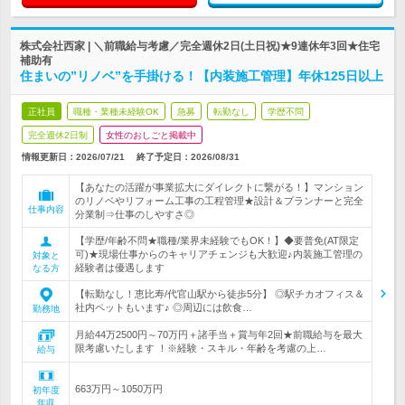
株式会社西家 | ＼前職給与考慮／完全週休2日(土日祝)★9連休年3回★住宅
補助有
住まいの”リノベ”を手掛ける！【内装施工管理】年休125日以上
正社員
職種・業種未経験OK
急募
転勤なし
学歴不問
完全週休2日制
女性のおしごと掲載中
情報更新日：2026/07/21
終了予定日：
2026/08/31
【あなたの活躍が事業拡大にダイレクトに繋がる！】マンション
のリノベやリフォーム工事の工程管理★設計＆プランナーと完全
仕事内容
分業制⇒仕事のしやすさ◎
【学歴/年齢不問★職種/業界未経験でもOK！】◆要普免(AT限定
可)★現場仕事からのキャリアチェンジも大歓迎♪内装施工管理の
対象と
経験者は優遇します
なる方
【転勤なし！恵比寿/代官山駅から徒歩5分】 ◎駅チカオフィス＆
社内ペットもいます♪ ◎周辺には飲食…
勤務地
月給44万2500円～70万円＋諸手当＋賞与年2回★前職給与を最大
限考慮いたします ！※経験・スキル・年齢を考慮の上…
給与
663万円～1050万円
初年度
年収