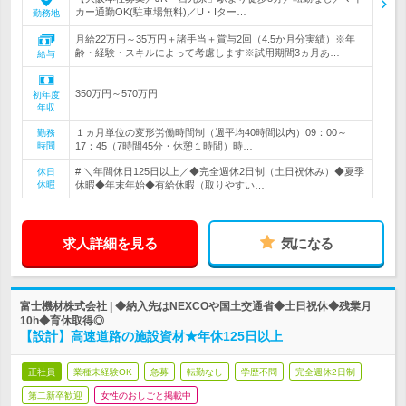
カー通勤OK(駐車場無料)／U・Iター…
勤務地
月給22万円～35万円＋諸手当＋賞与2回（4.5か月分実績）※年
齢・経験・スキルによって考慮します※試用期間3ヵ月あ…
給与
350万円～570万円
初年度
年収
１ヵ月単位の変形労働時間制（週平均40時間以内）09：00～
勤務
時間
17：45（7時間45分・休憩１時間）時…
# ＼年間休日125日以上／◆完全週休2日制（土日祝休み）◆夏季
休日
休暇
休暇◆年末年始◆有給休暇（取りやすい…
求人詳細を見る
気になる
富士機材株式会社 | ◆納入先はNEXCOや国土交通省◆土日祝休◆残業月
10h◆育休取得◎
【設計】高速道路の施設資材★年休125日以上
正社員
業種未経験OK
急募
転勤なし
学歴不問
完全週休2日制
第二新卒歓迎
女性のおしごと掲載中