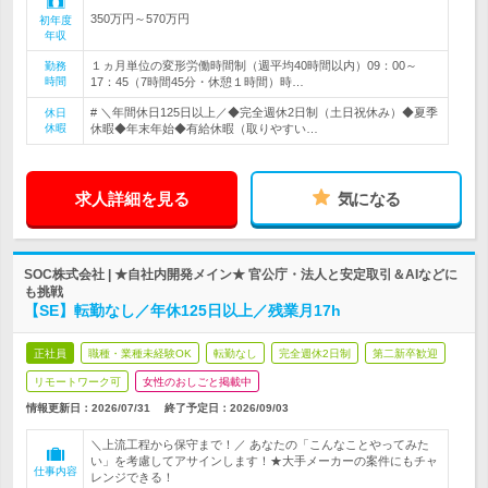
350万円～570万円
初年度
年収
１ヵ月単位の変形労働時間制（週平均40時間以内）09：00～
勤務
時間
17：45（7時間45分・休憩１時間）時…
# ＼年間休日125日以上／◆完全週休2日制（土日祝休み）◆夏季
休日
休暇
休暇◆年末年始◆有給休暇（取りやすい…
求人詳細を見る
気になる
SOC株式会社 | ★自社内開発メイン★ 官公庁・法人と安定取引＆AIなどに
も挑戦
【SE】転勤なし／年休125日以上／残業月17h
正社員
職種・業種未経験OK
転勤なし
完全週休2日制
第二新卒歓迎
リモートワーク可
女性のおしごと掲載中
情報更新日：2026/07/31
終了予定日：
2026/09/03
＼上流工程から保守まで！／ あなたの「こんなことやってみた
い」を考慮してアサインします！★大手メーカーの案件にもチャ
仕事内容
レンジできる！