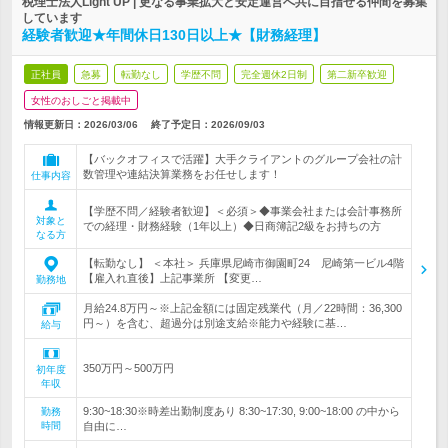
税理士法人Light UP | 更なる事業拡大と安定運営へ共に目指せる仲間を募集
しています
経験者歓迎★年間休日130日以上★【財務経理】
正社員
急募
転勤なし
学歴不問
完全週休2日制
第二新卒歓迎
女性のおしごと掲載中
情報更新日：2026/03/06
終了予定日：
2026/09/03
【バックオフィスで活躍】大手クライアントのグループ会社の計
数管理や連結決算業務をお任せします！
仕事内容
【学歴不問／経験者歓迎】＜必須＞◆事業会社または会計事務所
対象と
での経理・財務経験（1年以上）◆日商簿記2級をお持ちの方
なる方
【転勤なし】 ＜本社＞ 兵庫県尼崎市御園町24 尼崎第一ビル4階
【雇入れ直後】上記事業所 【変更…
勤務地
月給24.8万円～※上記金額には固定残業代（月／22時間：36,300
円～）を含む、超過分は別途支給※能力や経験に基…
給与
350万円～500万円
初年度
年収
9:30~18:30※時差出勤制度あり 8:30~17:30, 9:00~18:00 の中から
勤務
時間
自由に…