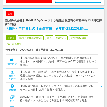
新着
新旭株式会社 | ISHIGUROグループ｜◇退職金制度有◇有給平均12.3日取得
(昨年度)
《福岡》専門商社の【企画営業】★年間休日125日以上
正社員
職種・業種未経験OK
急募
転勤なし
完全週休2日制
第二新卒歓迎
情報更新日：2026/08/04
終了予定日：
2027/01/25
【100％既存顧客★飛び込みなし】専門商社での企画営業をお任
せします。★福岡市・北九州エリア中心 ★OJTで基礎からじっく
仕事内容
り育成！
【未経験・第二新卒歓迎！専門知識は不要です】■高卒以上 ■普
通運転免許★営業デビューしたい方、大歓迎！ ★20代・30代の
対象と
若手活躍中！
なる方
【福岡限定募集／転勤なし／マイカー通勤OK(駐車場無料)／U・I
ターン大歓迎】 九州営業所／福岡県…
勤務地
月給22万円～35万円＋諸手当＋賞与2回（4.5か月分実績）※年
齢・経験・スキルによって考慮します※試用期間3ヵ月あ…
給与