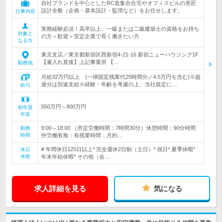
自社ブランドを中心としたRC造集合住宅やオフィスビルの意匠
設計全般（企画・基本設計・監理など）をお任せします。
仕事内容
実務経験必須！高卒以上、一級または二級建築士の資格をお持ち
対象と
の方＜歓迎＞安定企業で長く働きたい方
なる方
東京支店／東京都新宿区西新宿4-21-16 新宿ニューハウジング1F
【雇入れ直後】上記事業所 【…
勤務地
月給32万円以上 (一律固定残業代25時間分／4.5万円を含む)※超
過分は別途支給※経験・年齢を考慮の上、当社規定に…
給与
550万円～800万円
初年度
年収
9:00～18:00 （所定労働時間：7時間30分）休憩時間：90分時間
勤務
時間
外労働有無：有残業時間：月約…
# 年間休日125日以上* 完全週休2日制（土日）* 祝日* 夏季休暇*
休日
休暇
年末年始休暇* その他（会…
求人詳細を見る
気になる