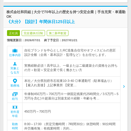
株式会社和田組 | 大分で70年以上の歴史を持つ安定企業｜手当充実・車通勤
OK
《大分》【設計】年間休日125日以上
正社員
完全週休2日制
第二新卒歓迎
情報更新日：2026/07/31
終了予定日：
2027/01/21
自社ブランドを中心としたRC造集合住宅やオフィスビルの意匠
設計全般（企画・基本設計・監理など）をお任せします。
仕事内容
実務経験必須！高卒以上、一級または二級建築士の資格をお持ち
対象と
の方＜歓迎＞安定企業で長く働きたい方
なる方
本社／大分県別府市石垣東10-3-40 ◎車通勤可（駐車場あり）
【雇入れ直後】上記事業所 【変更…
勤務地
年俸制450万円～700万円※一律固定残業代25時間分／3.5万円～5
万円を含む)※超過分は別途支給※経験・年齢を考…
給与
450万円～700万円
初年度
年収
8:00～17:00 （所定労働時間：7時間30分）休憩時間：90分時間
勤務
時間
外労働有無：有残業時間：月約…