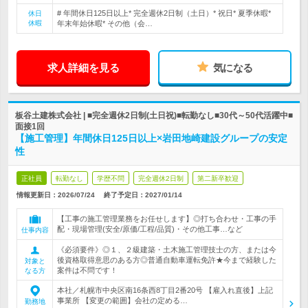
# 年間休日125日以上* 完全週休2日制（土日）* 祝日* 夏季休暇*
休日
休暇
年末年始休暇* その他（会…
求人詳細を見る
気になる
板谷土建株式会社 | ■完全週休2日制(土日祝)■転勤なし■30代～50代活躍中■
面接1回
【施工管理】年間休日125日以上×岩田地崎建設グループの安定
性
正社員
転勤なし
学歴不問
完全週休2日制
第二新卒歓迎
情報更新日：2026/07/24
終了予定日：
2027/01/14
【工事の施工管理業務をお任せします】◎打ち合わせ・工事の手
配・現場管理(安全/原価/工程/品質)・その他工事…など
仕事内容
《必須要件》◎１、２級建築・土木施工管理技士の方、または今
後資格取得意思のある方◎普通自動車運転免許★今まで経験した
対象と
案件は不問です！
なる方
本社／札幌市中央区南16条西8丁目2番20号 【雇入れ直後】上記
事業所 【変更の範囲】会社の定める…
勤務地