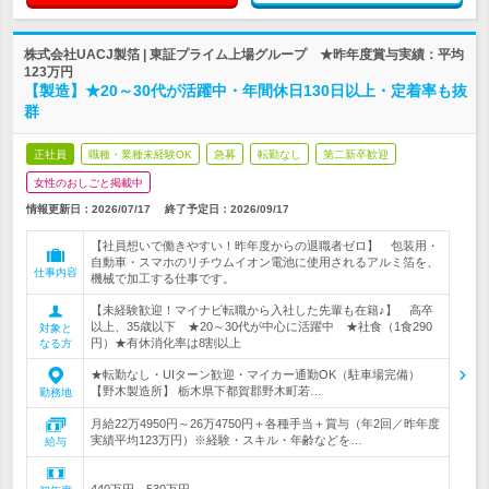
株式会社UACJ製箔 | 東証プライム上場グループ ★昨年度賞与実績：平均
123万円
【製造】★20～30代が活躍中・年間休日130日以上・定着率も抜
群
正社員
職種・業種未経験OK
急募
転勤なし
第二新卒歓迎
女性のおしごと掲載中
情報更新日：2026/07/17
終了予定日：
2026/09/17
【社員想いで働きやすい！昨年度からの退職者ゼロ】 包装用・
自動車・スマホのリチウムイオン電池に使用されるアルミ箔を、
仕事内容
機械で加工する仕事です。
【未経験歓迎！マイナビ転職から入社した先輩も在籍♪】 高卒
以上、35歳以下 ★20～30代が中心に活躍中 ★社食（1食290
対象と
円）★有休消化率は8割以上
なる方
★転勤なし・UIターン歓迎・マイカー通勤OK（駐車場完備）
【野木製造所】 栃木県下都賀郡野木町若…
勤務地
月給22万4950円～26万4750円＋各種手当＋賞与（年2回／昨年度
実績平均123万円）※経験・スキル・年齢などを…
給与
440万円～530万円