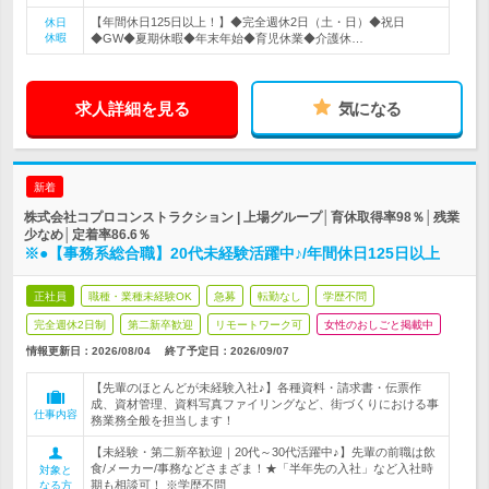
【年間休日125日以上！】◆完全週休2日（土・日）◆祝日
休日
休暇
◆GW◆夏期休暇◆年末年始◆育児休業◆介護休…
求人詳細を見る
気になる
新着
株式会社コプロコンストラクション | 上場グループ│育休取得率98％│残業
少なめ│定着率86.6％
※●【事務系総合職】20代未経験活躍中♪/年間休日125日以上
正社員
職種・業種未経験OK
急募
転勤なし
学歴不問
完全週休2日制
第二新卒歓迎
リモートワーク可
女性のおしごと掲載中
情報更新日：2026/08/04
終了予定日：
2026/09/07
【先輩のほとんどが未経験入社♪】各種資料・請求書・伝票作
成、資材管理、資料写真ファイリングなど、街づくりにおける事
仕事内容
務業務全般を担当します！
【未経験・第二新卒歓迎｜20代～30代活躍中♪】先輩の前職は飲
食/メーカー/事務などさまざま！★「半年先の入社」など入社時
対象と
期も相談可！ ※学歴不問
なる方