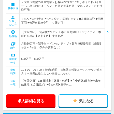
＜完全反響型の企画営業＞お客様の"未来"に寄り添うアドバイザ
ーへ。将来的にはイベント企画や営業企画、マネジメントにも挑
仕事内容
戦可能！
＜あなたの"挑戦したい"を全力で応援します＞■未経験歓迎 ■学歴
対象と
不問 ■普通自動車免許（AT限定可）
なる方
【大阪本社】 大阪府大阪市天王寺区東高津町11‐9 サムティ上本
町ビル3階 【東京支店】 東京都品…
勤務地
月給30万円＋諸手当＋インセンティブ＋賞与※研修期間（最短1
ヶ月～3ヶ月／条件の変動なし）
給与
500万円～800万円
初年度
年収
10：00～20：00（実働8時間）≪無駄な残業は一切させない働き
勤務
時間
方！≫残業は発生しない前提のスケジ…
【年間休日】125日以上【休日・休暇】■完全週休2日制■年末年
休日
休暇
始休暇（10日ほど）■GW休暇■夏季休…
求人詳細を見る
気になる