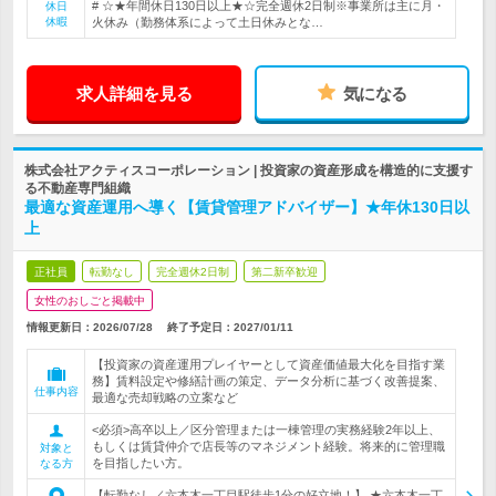
# ☆★年間休日130日以上★☆完全週休2日制※事業所は主に月・
休日
休暇
火休み（勤務体系によって土日休みとな…
求人詳細を見る
気になる
株式会社アクティスコーポレーション | 投資家の資産形成を構造的に支援す
る不動産専門組織
最適な資産運用へ導く【賃貸管理アドバイザー】★年休130日以
上
正社員
転勤なし
完全週休2日制
第二新卒歓迎
女性のおしごと掲載中
情報更新日：2026/07/28
終了予定日：
2027/01/11
【投資家の資産運用プレイヤーとして資産価値最大化を目指す業
務】賃料設定や修繕計画の策定、データ分析に基づく改善提案、
仕事内容
最適な売却戦略の立案など
<必須>高卒以上／区分管理または一棟管理の実務経験2年以上、
もしくは賃貸仲介で店長等のマネジメント経験。将来的に管理職
対象と
を目指したい方。
なる方
【転勤なし／六本木一丁目駅徒歩1分の好立地！】 ★六本木一丁