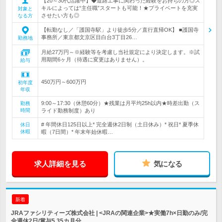
【20～30代活躍中】◆道路工事に関わった経験をお持ちの方◎ス
キルによっては“主任職”スタートも可能！★プライベートを充実
対象と
させたい方も◎
なる方
【転勤なし／「護国寺駅」より徒歩5分／直行直帰OK】 ■護国寺
事務所／東京都文京区目白台3丁目26…
勤務地
月給27万円～※経験等を考慮し当社規定により決定します。※試
用期間6ヶ月（待遇に変更はありません）。
給与
450万円～600万円
初年度
年収
9:00～17:30（休憩60分）★残業は月平均25h以内★時差出勤（ス
勤務
時間
ライド勤務制度）あり
# 年間休日125日以上* 完全週休2日制（土日休み）* 祝日* 夏季休
休日
休暇
暇（7日間）* 年末年始休暇…
求人詳細を見る
気になる
新着
JRAファシリティーズ株式会社 | <JRAの関連企業>★実働7h×日勤のみ/完
全週休2日/賞与5.35カ月分