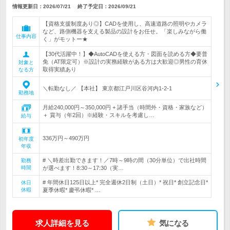
情報更新日：2026/07/21
終了予定日：
2026/09/21
【資格支援制度あり◎】CADを使用し、高速道路の照明やカメラ
など、路側機器を支える製品の設計をお任せ。「楽しみながら働
仕事内容
く」がモットー★
【30代活躍中！】◆AutoCADを使える方・図面を読める方◆要普
免（AT限定可）※設計の実務経験がある方は大歓迎◎男性の育休
対象と
取得実績あり
なる方
＼転勤なし／ 【本社】 東京都江戸川区谷河内1-2-1
勤務地
月給240,000円～350,000円 + 諸手当（時間外・資格・家族など）
＋ 賞与（年2回）※経験・スキルを考慮し…
給与
336万円～490万円
初年度
年収
# ＼時差出勤できます！／7時～9時の間（30分単位）で出社時間
勤務
時間
が選べます！8:30～17:30（実…
# 年間休日125日以上* 完全週休2日制（土日）* 祝日* 創立記念日*
休日
休暇
夏季休暇* 慶弔休暇* …
求人詳細を見る
気になる