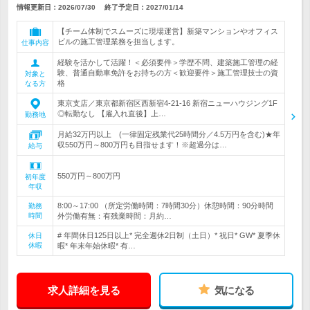
情報更新日：2026/07/30
終了予定日：
2027/01/14
【チーム体制でスムーズに現場運営】新築マンションやオフィス
ビルの施工管理業務を担当します。
仕事内容
経験を活かして活躍！＜必須要件＞学歴不問、建築施工管理の経
験、普通自動車免許をお持ちの方＜歓迎要件＞施工管理技士の資
対象と
格
なる方
東京支店／東京都新宿区西新宿4-21-16 新宿ニューハウジング1F
◎転勤なし 【雇入れ直後】上…
勤務地
月給32万円以上 (一律固定残業代25時間分／4.5万円を含む)★年
収550万円～800万円も目指せます！※超過分は…
給与
550万円～800万円
初年度
年収
8:00～17:00 （所定労働時間：7時間30分）休憩時間：90分時間
勤務
時間
外労働有無：有残業時間：月約…
# 年間休日125日以上* 完全週休2日制（土日）* 祝日* GW* 夏季休
休日
休暇
暇* 年末年始休暇* 有…
求人詳細を見る
気になる