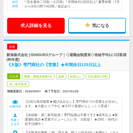
* 完全週休二日制（土日祝）* 年間休日130日以上* 夏季休暇（7月
休日
休暇
から9月の間で4日間／規定あり…
求人詳細を見る
気になる
新着
新旭株式会社 | ISHIGUROグループ｜◇退職金制度有◇有給平均12.3日取得
(昨年度)
《大阪》専門商社の【営業】★年間休日125日以上
正社員
職種・業種未経験OK
急募
転勤なし
完全週休2日制
第二新卒歓迎
情報更新日：2026/08/07
終了予定日：
2027/01/28
【100％既存顧客★飛び込みなし】専門商社での営業をお任せし
ます。★大阪エリア中心 ★OJTで基礎からじっくり育成！
仕事内容
【未経験・第二新卒歓迎！専門知識は不要です】■高卒以上 ■普
通運転免許★営業デビューしたい方、大歓迎！ ★20代・30代の
対象と
若手活躍中！
なる方
【大阪本社募集／JR「西九条」駅より徒歩5分／転勤なし／マイ