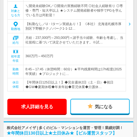
＼開発未経験OK／◎開発の実務経験不問 ◎社会人経験有り ◎専
修・専門・短大卒以上 ★システム開発経験者や独学でPGを学ん
対象と
でいる方は尚歓迎！
なる方
【転勤なし／U・Iターン実績あり！】 《本社》 北海道札幌市厚
別区下野幌テクノパーク1-1-12…
勤務地
月給：237,000円～293,000円＋諸手当※経験、年齢を考慮し、当
社規程に基づいて決定させていただきます。※試…
給与
360万円～450万円
初年度
年収
8:45～17:45（休憩時間：60分）★平均残業時間は17h程度(2025
勤務
時間
年実績）★プロジェクトに…
【年間休日125日以上！】◆完全週休2日（土・日）◆祝日
休日
休暇
◆GW◆夏期休暇◆年末年始◆育児休業◆介護休…
求人詳細を見る
気になる
株式会社アメイザ | 多くのビル・マンションを運営・管理！業績好調！
★年間休日130日以上★土日休み★【ビル運営スタッフ】