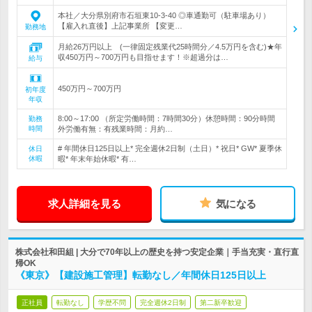
本社／大分県別府市石垣東10-3-40 ◎車通勤可（駐車場あり）
【雇入れ直後】上記事業所 【変更…
勤務地
月給26万円以上 (一律固定残業代25時間分／4.5万円を含む)★年
収450万円～700万円も目指せます！※超過分は…
給与
450万円～700万円
初年度
年収
8:00～17:00 （所定労働時間：7時間30分）休憩時間：90分時間
勤務
時間
外労働有無：有残業時間：月約…
# 年間休日125日以上* 完全週休2日制（土日）* 祝日* GW* 夏季休
休日
休暇
暇* 年末年始休暇* 有…
求人詳細を見る
気になる
株式会社和田組 | 大分で70年以上の歴史を持つ安定企業｜手当充実・直行直
帰OK
《東京》【建設施工管理】転勤なし／年間休日125日以上
正社員
転勤なし
学歴不問
完全週休2日制
第二新卒歓迎