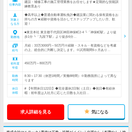
建設・補修工事の施工管理業務をお任せします★定期的な技能訓
仕事内容
練教育あり
◆高卒以上◆普通自動車運転免許◆建設業に関わる保有資格をお
持ちの方★経験や資格を活かしてステップアップしたい方、歓
対象と
迎！
なる方
■東京本社 東京都千代田区神田神保町2-4 └「神保町駅」より徒
歩1分 └「九段下駅」より徒歩6分…
勤務地
月給：33万3000円～50万円※経験・スキル・有資格などを考慮
の上、総合的に判断し決定します。※試用期間6ヶ月あり…
給与
450万円～800万円
初年度
年収
8:30～17:30（休憩1時間／実働8時間）※勤務箇所によって異な
勤務
時間
ります
# 【年間休日122日】◆完全週休2日制（土日）◆祝日◆有給休
休日
休暇
暇：初年度は入社月に応じた日数を入社日…
求人詳細を見る
気になる