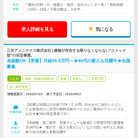
* 週休2日制（日・隔週土・祝日、会社カレンダー有）* 有給休暇
休日
休暇
（10日～13日／下限日数は、入社半…
求人詳細を見る
気になる
三共アメニテクス株式会社 | 建物が存在する限りなくならない“ストック
型”の安定事業。
未経験OK【営業】月給26.5万円～★40代の新人も活躍中★全国
募集
正社員
職種・業種未経験OK
急募
転勤なし
学歴不問
第二新卒歓迎
情報更新日：2026/07/23
終了予定日：
2026/08/27
【必要な知識は入社後でOK！】お問い合わせやご紹介いただい
たお客様向けに住宅の無料点検サービスのご案内やアドバイスを
仕事内容
お任せ★JAの指定業者です♪
【未経験・第二新卒・営業デビューも歓迎】◎学歴不問◎普通免
許(AT可)★「働き方・収入を変えたい」などの想いを叶えた未経
対象と
験入社の先輩も多数活躍中
なる方