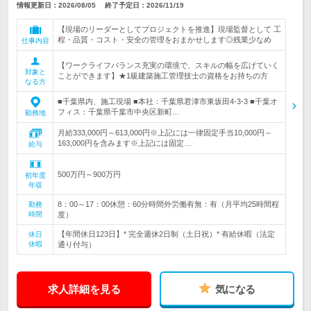
情報更新日：2026/08/05
終了予定日：
2026/11/19
【現場のリーダーとしてプロジェクトを推進】現場監督として 工
程・品質・コスト・安全の管理をおまかせします◎残業少なめ
仕事内容
【ワークライフバランス充実の環境で、スキルの幅を広げていく
対象と
ことができます】★1級建築施工管理技士の資格をお持ちの方
なる方
■千葉県内、施工現場 ■本社：千葉県君津市東坂田4-3-3 ■千葉オ
フィス：千葉県千葉市中央区新町…
勤務地
月給333,000円～613,000円※上記には一律固定手当10,000円～
163,000円を含みます※上記には固定…
給与
500万円～900万円
初年度
年収
8：00～17：00休憩：60分時間外労働有無：有（月平均25時間程
勤務
時間
度）
【年間休日123日】* 完全週休2日制（土日祝）* 有給休暇（法定
休日
休暇
通り付与）
求人詳細を見る
気になる