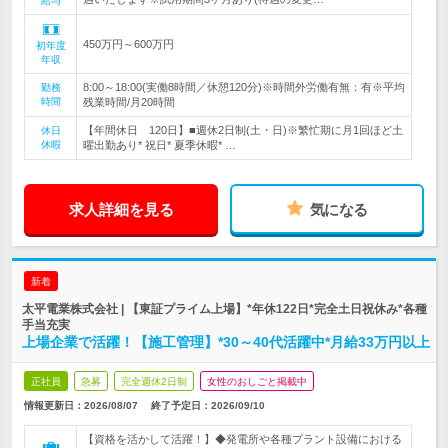
給与
450万円～600万円
初年度
年収
8:00～18:00(実働8時間／休憩120分)※時間外労働有無：有※平均
勤務
時間
残業時間/月20時間
【年間休日 120日】■週休2日制(土・日)※繁忙期に月1回ほど土
休日
休暇
曜出勤あり* 祝日* 夏季休暇* …
求人詳細を見る
気になる
新着
太平電業株式会社 | 【東証プライム上場】*年休122日*完全土日祝休み*各種
手当充実
上場企業で活躍！【施工管理】*30～40代活躍中*月給33万円以上
正社員
急募
完全週休2日制
女性のおしごと掲載中
情報更新日：2026/08/07
終了予定日：
2026/09/10
【資格を活かして活躍！】◆発電所や各種プラント設備における