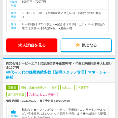
600万円～700万円
初年度
年収
8：30～17：30 （実働8時間／休憩60分）時間外労働の有無：
勤務
時間
有
# ～年間休日125日以上～■完全週休2日制（土日）※休日出勤の
休日
休暇
際には振替休日を取得■祝日■夏期休暇…
求人詳細を見る
気になる
株式会社シービーエス | 安定感抜群◆創業66年・年商110億円超◆入社祝い
金10万円
40代～50代の採用実績多数【清掃スタッフ管理】マネージャー
候補
正社員
職種・業種未経験OK
急募
転勤なし
学歴不問
第二新卒歓迎
女性のおしごと掲載中
情報更新日：2026/07/30
終了予定日：
2026/09/28
転勤なし★オフィスビル・ホテル・美術館・コンサートホールな
どの清掃業務およびスタッフ管理を担当します◆未経験から現場
仕事内容
をまとめるリーダーへ！