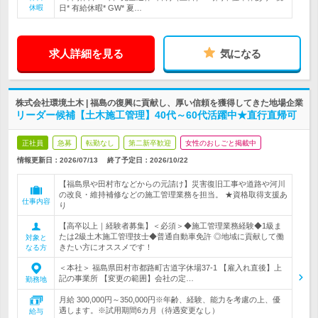
休暇
日* 有給休暇* GW* 夏…
求人詳細を見る
気になる
株式会社環境土木 | 福島の復興に貢献し、厚い信頼を獲得してきた地場企業
リーダー候補【土木施工管理】40代～60代活躍中★直行直帰可
正社員
急募
転勤なし
第二新卒歓迎
女性のおしごと掲載中
情報更新日：2026/07/13
終了予定日：
2026/10/22
【福島県や田村市などからの元請け】災害復旧工事や道路や河川
の改良・維持補修などの施工管理業務を担当。 ★資格取得支援あ
仕事内容
り
【高卒以上｜経験者募集】＜必須＞◆施工管理業務経験◆1級ま
たは2級土木施工管理技士◆普通自動車免許 ◎地域に貢献して働
対象と
きたい方にオススメです！
なる方
＜本社＞ 福島県田村市都路町古道字休場37-1 【雇入れ直後】上
記の事業所 【変更の範囲】会社の定…
勤務地
月給 300,000円～350,000円※年齢、経験、能力を考慮の上、優
遇します。※試用期間6カ月（待遇変更なし）
給与