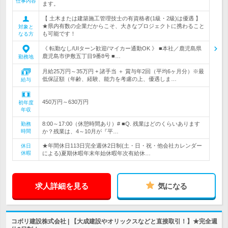
仕事内容
ます。
【 土木または建築施工管理技士の有資格者(1級・2級)は優遇 】
★県内有数の企業だからこそ、大きなプロジェクトに携わること
対象と
も可能です！
なる方
《 転勤なし/UIターン歓迎/マイカー通勤OK 》 ■本社／鹿児島県
鹿児島市伊敷五丁目9番8号 ■…
勤務地
月給25万円～35万円 + 諸手当 ＋ 賞与年2回（平均6ヶ月分）※最
低保証額（年齢、経験、能力を考慮の上、優遇しま…
給与
450万円～630万円
初年度
年収
8:00～17:00（休憩時間あり）# ■Q. 残業はどのくらいあります
勤務
時間
か？残業は、4～10月が『平…
★年間休日113日完全週休2日制(土・日・祝・他会社カレンダー
休日
休暇
による)夏期休暇年末年始休暇年次有給休…
求人詳細を見る
気になる
コボリ建設株式会社 | 【大成建設やオリックスなどと直接取引！】★完全週