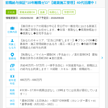
前職給与保証"10年離職ゼロ"【建築施工管理】40代活躍中！
正社員
業種未経験OK
急募
転勤なし
学歴不問
情報更新日：2026/06/30
終了予定日：
2026/09/28
【春日井エリアの現場が中心】官公庁や一般住宅における新築工
事の施工管理をお任せします。◆出張・夜勤なし◆長期休暇あり
仕事内容
◆残業なし◆住宅手当あり
【あなたのキャリア、"正当に評価"します！】◆ブランクOK◆応
募条件：施工管理経験がある方（着工～竣工まで）◆年齢不問◆
対象と
前職超えの給与を約束
なる方
【転勤なし／マイカー通勤OK（手当あり）／直行直帰OK】 愛知
県春日井市小木田町260 ★直行直帰…
勤務地
月給40万円～57万円（一律手当含む）※別途賞与あり。前職以上
の給与をお約束します！ ※経験・スキル・資格・前職給与…
給与
480万円～690万円
初年度
年収
# 8:30～17:30※残業ほぼなし（19時までには全員が退社していま
勤務
時間
す！）
* 週休2日制（土日休み）＋祝日* GW休暇（カレンダー通り＋α）
休日
休暇
* 夏季休暇（8月13日～16日）…