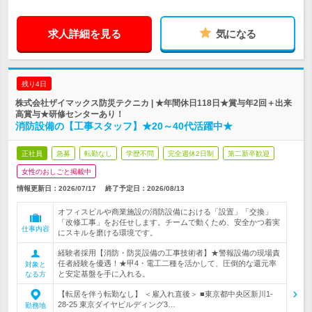
求人詳細を見る
気になる
残り4日
株式会社ザイマックス防災テクニカ | ★年間休日118日★賞与年2回＋出来
高賞与★研修センターあり！
消防設備の【工事スタッフ】★20～40代活躍中★
正社員
急募
転勤なし
学歴不問
完全週休2日制
第二新卒歓迎
女性のおしごと掲載中
情報更新日：2026/07/17
終了予定日：
2026/08/13
オフィスビルや商業施設の消防設備における「設置」「交換」
「改修工事」をお任せします。チームで動くため、安全かつ着実
仕事内容
にスキルを磨ける環境です。
経験者採用【消防・防災設備の工事技術者】★警報設備の現場責
任者経験を優遇！★甲4・電工二種を活かして、圧倒的な還元率
対象と
と安定基盤を手に入れる。
なる方
【転居を伴う転勤なし】 ＜雇入れ直後＞ ■東京都中央区新川1-
28-25 東京ダイヤビルディング3…
勤務地