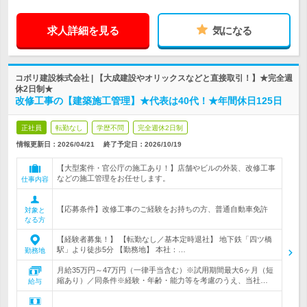
求人詳細を見る
気になる
コボリ建設株式会社 | 【大成建設やオリックスなどと直接取引！】★完全週
休2日制★
改修工事の【建築施工管理】★代表は40代！★年間休日125日
正社員
転勤なし
学歴不問
完全週休2日制
情報更新日：2026/04/21
終了予定日：
2026/10/19
【大型案件・官公庁の施工あり！】店舗やビルの外装、改修工事
などの施工管理をお任せします。
仕事内容
【応募条件】改修工事のご経験をお持ちの方、普通自動車免許
対象と
なる方
【経験者募集！】 【転勤なし／基本定時退社】 地下鉄「四ツ橋
駅」より徒歩5分 【勤務地】 本社：…
勤務地
月給35万円～47万円（一律手当含む）※試用期間最大6ヶ月（短
縮あり）／同条件※経験・年齢・能力等を考慮のうえ、当社…
給与