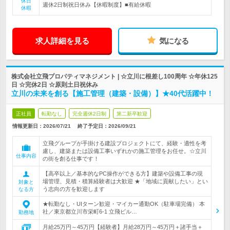
休日
週休2日制祝日休み【休暇制度】■有給休暇
休暇
求人詳細を見る
気になる
株式会社立飛プロパティマネジメント | ☆立川に根差し100周年 ☆年休125
日 ☆完休2日 ☆原則土日祝休み
立川の未来を創る【施工管理（建築・設備）】★40代活躍中！
正社員
転勤なし
完全週休2日制
第二新卒歓迎
情報更新日：2026/07/21
終了予定日：
2026/09/21
立飛グループが手掛ける建設プロジェクトにて、経験・適性を考
慮し、建築または設備工事いずれかの施工管理をお任せ。☆立川
仕事内容
の街を創る仕事です！
【高卒以上／基本的なPC操作ができる方】建築や設備工事の現
場管理、見積・積算経験者は大歓迎 ★「地域に貢献したい」とい
対象と
う志向の方を歓迎します
なる方
★転勤なし・UIターン歓迎・マイカー通勤OK（駐車場完備） 本
社／東京都立川市栄町6-1 立飛ビル…
勤務地
月給25万円～45万円【経験者】月給28万円～45万円＋諸手当＋