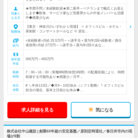
★学歴不問／未経験歓迎★第二新卒～ベテランまで幅広くお迎え
します◆飲食、サービス業など別業界からの中途メンバーも活躍
対象と
中◆残業少なめ
なる方
【東京・神奈川のいずれか１現場】 ⇒ オフィスビル・ホテル・
美術館・コンサートホールなど ※ 居住…
勤務地
<未経験者>月給 25.5万円～＋諸手当＋賞与年2回<経験者／責任
者採用>月給 27万円～＋諸手当＋賞与年2回※あな…
給与
350万円～450万円
初年度
年収
7：00～16：00（実働8時間/休憩1時間）※配属現場により、時間
勤務
時間
前後する可能性あり★残業少／月平…
# ＼年休113日／◆月9～10日休み（シフト勤務）└ オフィスビル
休日
休暇
担当の場合、基本土日祝がお休み◆…
求人詳細を見る
気になる
株式会社中山建設 | 創業60年超の安定基盤／原則定時退社／春日井市内の現
場が9割