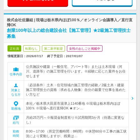
株式会社佐藤組 | 現場は栃木県内ほぼ100％／オンライン会議導入／直行直
帰OK
創業100年以上の総合建設会社【施工管理】★2級施工管理技士
募集
正社員
転勤なし
第二新卒歓迎
女性のおしごと掲載中
情報更新日：2026/07/17
終了予定日：
2027/01/07
公共施設や建築（一般住宅、アパート等）または土木現場（河
川、道路等）の施工管理を行います。※経験に応じた案件をお任
仕事内容
せします
〈必須条件〉土木・住宅領域の施工管理の経験／2級土木・建築
施工管理技士の資格〈求める人物像〉自分の裁量で仕事を進めた
対象と
い方など
なる方
本社／栃木県大田原市湯津上1140番地 ※現場は栃木県内ほぼ
100％ ※現場へ直行直帰OK ★オン…
勤務地
月給25万円～※報奨金制度有り※試用期間3か月（待遇に変更な
し）
給与
8:00～17:00 （所定労働時間：8時間）※休憩60分※工事の施工状
勤務
時間
況により変動しますが、残業は…