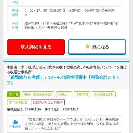
年収
8：30～17：30（実働8時間）休憩時間：60分時間外労働有無：
勤務
時間
有
週休2日制（日曜＋隔週土曜）* GW* 夏季休暇* 年末年始休暇* 有
休日
休暇
給休暇（入社半年経過後10日～…
求人詳細を見る
気になる
小野瀬・木下税理士法人 | 業界有数！需要の高い“相続専任メンバー”を設け
る税理士事務所
「前職給与を考慮！」30～40代男性活躍中【税務会計スタッ
フ】
正社員
職種・業種未経験OK
転勤なし
学歴不問
完全週休2日制
第二新卒歓迎
女性のおしごと掲載中
情報更新日：2026/06/30
終了予定日：
2026/12/17
【“自分の担当”を自分のペースで回せるポジション！】◆医療法
人や中小企業、個人のお客様の相続や経営相談、税務に関する各
仕事内容
種サポートを担当します