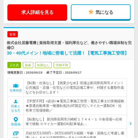
求人詳細を見る
気になる
新着
株式会社居藤電機 | 資格取得支援・福利厚生など、働きやすい職場体制を完
備◎
30・40代メイン！地域に密着して活躍！【電気工事施工管理】
正社員
急募
転勤なし
学歴不問
情報更新日：2026/06/19
終了予定日：
2026/09/17
【転勤・出張なし】【残業少なめ】現場は新潟県長岡市メイン！
公共施設・店舗・住宅などの電気設備工事や、付随する書類作成
仕事内容
などをお任せします！
【学歴不問】<必須>★電気工事施工管理・電気工事士の実務経験
★普通自動車第一種運転免許(AT限定可)＼マイカー通勤OK・社
対象と
有車で現場移動／
なる方
【転勤なし】 新潟県長岡市川崎町１７４４－１ ※各現場へ社有
車で移動 ※マイカー通勤OK(駐車場あ…
勤務地
月給32万3,500円～39万0,600円※経験・年齢・資格など考慮し優
遇いたします※試用期間3ヶ月あり(待遇の変更…