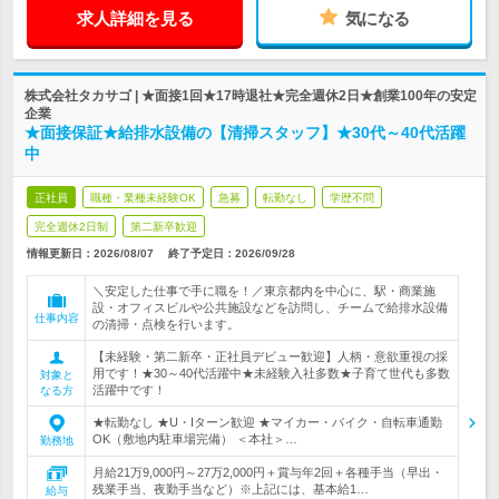
求人詳細を見る
気になる
株式会社タカサゴ | ★面接1回★17時退社★完全週休2日★創業100年の安定
企業
★面接保証★給排水設備の【清掃スタッフ】★30代～40代活躍
中
正社員
職種・業種未経験OK
急募
転勤なし
学歴不問
完全週休2日制
第二新卒歓迎
情報更新日：2026/08/07
終了予定日：
2026/09/28
＼安定した仕事で手に職を！／東京都内を中心に、駅・商業施
設・オフィスビルや公共施設などを訪問し、チームで給排水設備
仕事内容
の清掃・点検を行います。
【未経験・第二新卒・正社員デビュー歓迎】人柄・意欲重視の採
用です！★30～40代活躍中★未経験入社多数★子育て世代も多数
対象と
活躍中です！
なる方
★転勤なし ★U・Iターン歓迎 ★マイカー・バイク・自転車通勤
OK（敷地内駐車場完備） ＜本社＞…
勤務地
月給21万9,000円～27万2,000円＋賞与年2回＋各種手当（早出・
残業手当、夜勤手当など）※上記には、基本給1…
給与