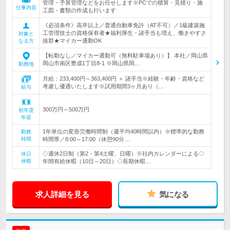
管理・予算管理などをお任せします※PCでの積算・見積り・施
仕事内容
工図・書類の作成も行います
《必須条件》高卒以上／普通自動車免許（AT不可）／1級建築施
工管理技士の資格保有者★福利厚生・諸手当も増え、働きやすさ
対象と
抜群★マイカー通勤OK
なる方
【転勤なし／マイカー通勤可（無料駐車場あり）】 本社／岡山県
岡山市南区豊成1丁目8-1 ※岡山県岡…
勤務地
月給：233,400円～363,400円 ＋ 諸手当※経験・年齢・資格など
考慮し優遇いたします※試用期間3ヶ月あり（…
給与
300万円～500万円
初年度
年収
1年単位の変形労働時間制（週平均40時間以内）※標準的な勤務
勤務
時間
時間帯／8:00～17:00（休憩90分…
◇週休2日制（第2・第4土曜、日曜）※社内カレンダーによる◇
休日
休暇
年間有給休暇（10日～20日）◇長期休暇…
求人詳細を見る
気になる