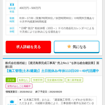
400万円～500万円
初年度
年収
8:00～17:00（実働7時間30分／休憩時間90分）※時間外労働あり
勤務
時間
※月平均残業5時間程度
* 日曜* 祝日* 有給休暇（10日～）※その他会社カレンダーによる
休日
休暇
※天候によりお休みになる場合あり
求人詳細を見る
気になる
株式会社植村組 | 【鹿児島県完成工事高” 売上No.1 ”を誇る総合建設業】面
接1回
【施工管理(土木/建築)】土日祝休み/年休113日/20～40代活躍中
正社員
転勤なし
学歴不問
完全週休2日制
第二新卒歓迎
女性のおしごと掲載中
情報更新日：2026/06/12
終了予定日：
2026/08/20
■「土木施工管理」または、「建築施工管理」いずれかを担当い
ただきます。※経験や資格により、工事規模や案件を決めていき