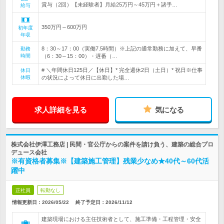
賞与（2回）【未経験者】月給25万円～45万円＋諸手…
給与
350万円～600万円
初年度
年収
8：30～17：00（実働7.5時間）※上記の通常勤務に加えて、早番
勤務
時間
（6：30～15：00）・遅番（…
# ＼年間休日125日／【休日】* 完全週休2日（土日）* 祝日※仕事
休日
休暇
の状況によって休日に出勤した場…
求人詳細を見る
気になる
株式会社伊澤工務店 | 民間・官公庁からの案件を請け負う、建築の総合プロ
デュース会社
※有資格者募集※【建築施工管理】残業少なめ★40代～60代活
躍中
正社員
転勤なし
情報更新日：2026/05/22
終了予定日：
2026/11/12
建築現場における主任技術者として、施工準備・工程管理・安全