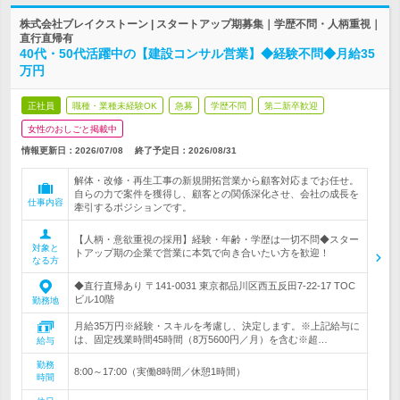
株式会社ブレイクストーン | スタートアップ期募集｜学歴不問・人柄重視｜
直行直帰有
40代・50代活躍中の【建設コンサル営業】◆経験不問◆月給35
万円
正社員
職種・業種未経験OK
急募
学歴不問
第二新卒歓迎
女性のおしごと掲載中
情報更新日：2026/07/08
終了予定日：
2026/08/31
解体・改修・再生工事の新規開拓営業から顧客対応までお任せ。
自らの力で案件を獲得し、顧客との関係深化させ、会社の成長を
仕事内容
牽引するポジションです。
【人柄・意欲重視の採用】経験・年齢・学歴は一切不問◆スター
対象と
トアップ期の企業で営業に本気で向き合いたい方を歓迎！
なる方
◆直行直帰あり 〒141-0031 東京都品川区西五反田7-22-17 TOC
ビル10階
勤務地
月給35万円※経験・スキルを考慮し、決定します。※上記給与に
は、固定残業時間45時間（8万5600円／月）を含む※超…
給与
勤務
8:00～17:00（実働8時間／休憩1時間）
時間