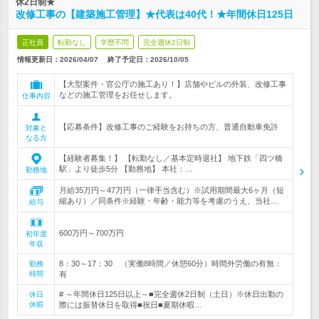
休2日制★
改修工事の【建築施工管理】★代表は40代！★年間休日125日
正社員
転勤なし
学歴不問
完全週休2日制
情報更新日：2026/04/07
終了予定日：
2026/10/05
【大型案件・官公庁の施工あり！】店舗やビルの外装、改修工事
などの施工管理をお任せします。
仕事内容
【応募条件】改修工事のご経験をお持ちの方、普通自動車免許
対象と
なる方
【経験者募集！】 【転勤なし／基本定時退社】 地下鉄「四ツ橋
駅」より徒歩5分 【勤務地】 本社：…
勤務地
月給35万円～47万円（一律手当含む）※試用期間最大6ヶ月（短
縮あり）／同条件※経験・年齢・能力等を考慮のうえ、当社…
給与
600万円～700万円
初年度
年収
8：30～17：30 （実働8時間／休憩60分）時間外労働の有無：
勤務
時間
有
# ～年間休日125日以上～■完全週休2日制（土日）※休日出勤の
休日
休暇
際には振替休日を取得■祝日■夏期休暇…