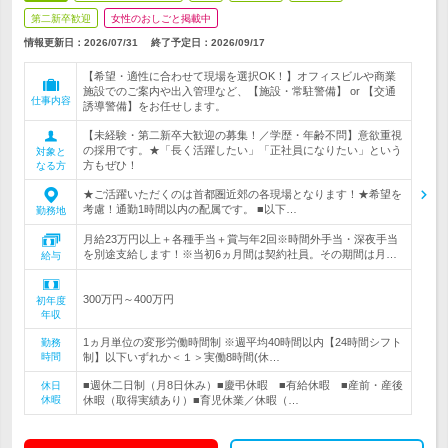
第二新卒歓迎
女性のおしごと掲載中
情報更新日：2026/07/31
終了予定日：
2026/09/17
【希望・適性に合わせて現場を選択OK！】オフィスビルや商業
施設でのご案内や出入管理など、【施設・常駐警備】 or 【交通
仕事内容
誘導警備】をお任せします。
【未経験・第二新卒大歓迎の募集！／学歴・年齢不問】意欲重視
の採用です。★「長く活躍したい」「正社員になりたい」という
対象と
方もぜひ！
なる方
★ご活躍いただくのは首都圏近郊の各現場となります！★希望を
考慮！通勤1時間以内の配属です。 ■以下…
勤務地
月給23万円以上＋各種手当＋賞与年2回※時間外手当・深夜手当
を別途支給します！※当初6ヵ月間は契約社員。その期間は月…
給与
300万円～400万円
初年度
年収
1ヵ月単位の変形労働時間制 ※週平均40時間以内【24時間シフト
勤務
時間
制】以下いずれか＜１＞実働8時間(休…
■週休二日制（月8日休み）■慶弔休暇 ■有給休暇 ■産前・産後
休日
休暇
休暇（取得実績あり）■育児休業／休暇（…