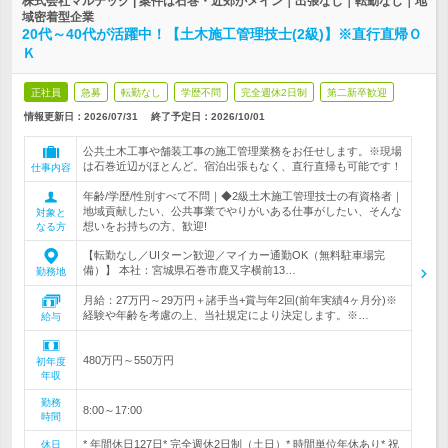
株式会社マルテック | 案件は石巻・近郊がメイン｜出張なし｜転勤なし｜地
域密着型企業
20代～40代が活躍中！【土木施工管理技士(2級)】※直行直帰Ｏ
Ｋ
正社員
急募
転勤なし
学歴不問
完全週休2日制
第二新卒歓迎
情報更新日：2026/07/31
終了予定日：
2026/10/01
公共土木工事や舗装工事の施工管理業務をお任せします。※現場
は石巻近辺がほとんど。宿泊出張もなく、直行直帰も可能です！
仕事内容
年齢/学歴/性別すべて不問｜◆2級土木施工管理技士の有資格者｜
地域貢献したい、公共事業でやりがいある仕事がしたい、そんな
対象と
想いをお持ちの方、歓迎!
なる方
【転勤なし／UIターン歓迎／マイカー通勤OK（無料駐車場完
備）】 本社：宮城県石巻市鹿又字横前13…
勤務地
月給：27万円～29万円＋諸手当+賞与年2回(前年実績4ヶ月分)※
経験や年齢を考慮の上、当社規定により決定します。※…
給与
480万円～550万円
初年度
年収
勤務
8:00～17:00
時間
* 年間休日127日* 完全週休2日制（土日）* 時間単位年休あり* 祝
休日