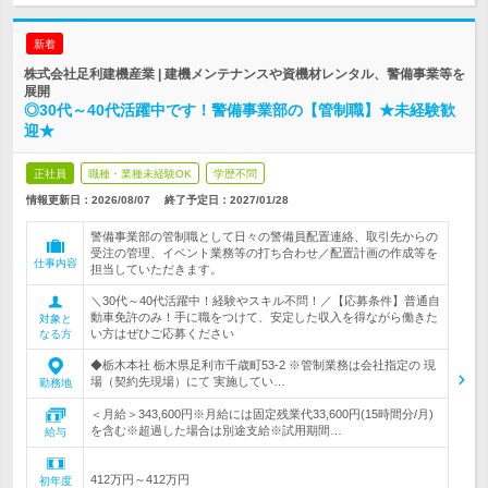
新着
株式会社足利建機産業 | 建機メンテナンスや資機材レンタル、警備事業等を
展開
◎30代～40代活躍中です！警備事業部の【管制職】★未経験歓
迎★
正社員
職種・業種未経験OK
学歴不問
情報更新日：2026/08/07
終了予定日：
2027/01/28
警備事業部の管制職として日々の警備員配置連絡、取引先からの
受注の管理、イベント業務等の打ち合わせ／配置計画の作成等を
仕事内容
担当していただきます。
＼30代～40代活躍中！経験やスキル不問！／【応募条件】普通自
動車免許のみ！手に職をつけて、安定した収入を得ながら働きた
対象と
い方はぜひご応募ください
なる方
◆栃木本社 栃木県足利市千歳町53-2 ※管制業務は会社指定の 現
場（契約先現場）にて 実施してい…
勤務地
＜月給＞343,600円※月給には固定残業代33,600円(15時間分/月)
を含む※超過した場合は別途支給※試用期間…
給与
412万円～412万円
初年度