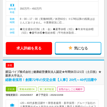
350万円～450万円
初年度
年収
8：00～17：00（実働8時間／休憩60分）※17時以降の残業はほ
勤務
時間
とんどありません。※業務状況に応…
◆完全週休2日制（木・金）◆夏季休暇（3日）◆年末年始休暇
休日
休暇
（5日）◆慶弔休暇◆有給休暇（平均有休取得…
求人詳細を見る
気になる
新着
渡辺パイプ株式会社 | 健康経営優良法人認定★年間休日121日（土日祝）★
業界大手法人
経験者採用！創業72年の安定企業【人事】20代～40代活躍中
正社員
業種未経験OK
第二新卒歓迎
女性のおしごと掲載中
情報更新日：2026/08/07
終了予定日：
2026/10/08
<20～40代多数活躍中！障害者雇用・新卒採用・グループ会社の
人事業務サポート担当をそれぞれ募集！数千人規模のバックオフ