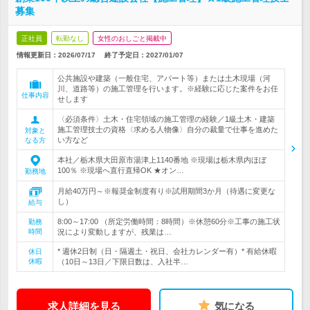
募集
正社員
転勤なし
女性のおしごと掲載中
情報更新日：2026/07/17
終了予定日：
2027/01/07
公共施設や建築（一般住宅、アパート等）または土木現場（河
川、道路等）の施工管理を行います。※経験に応じた案件をお任
仕事内容
せします
〈必須条件〉土木・住宅領域の施工管理の経験／1級土木・建築
施工管理技士の資格〈求める人物像〉自分の裁量で仕事を進めた
対象と
い方など
なる方
本社／栃木県大田原市湯津上1140番地 ※現場は栃木県内ほぼ
100％ ※現場へ直行直帰OK ★オン…
勤務地
月給40万円～※報奨金制度有り※試用期間3か月（待遇に変更な
し）
給与
8:00～17:00 （所定労働時間：8時間）※休憩60分※工事の施工状
勤務
時間
況により変動しますが、残業は…
* 週休2日制（日・隔週土・祝日、会社カレンダー有）* 有給休暇
休日
休暇
（10日～13日／下限日数は、入社半…
求人詳細を見る
気になる