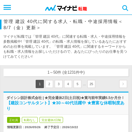
管理 建設 40代に関する求人・転職・中途採用情報＜
8/7（金）更新＞
マイナビ転職では「管理 建設 40代」に関連する転職・求人・中途採用情報を
多数掲載中!「管理 建設 40代」の転職・求人情報を探しているあなたにおすす
めのお仕事を掲載しています。「管理 建設 40代」に関連するキーワードから
も転職・求人情報をお探しいただけるので、あなたにぴったりのお仕事を見つ
けてみてください!
1～50件 (全1231件中)
…
1
2
3
4
5
25
ダイシン設計株式会社 | ★完全週休2日(土日祝)★賞与前年実績6.5か月分！
【建設コンサルタント】★30～40代活躍中 ★豊富な休暇制度あ
り
正社員
転勤なし
完全週休2日制
情報更新日：2026/05/26
終了予定日：
2026/10/22