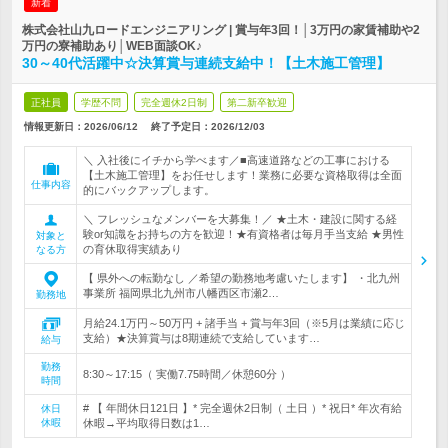
新着
株式会社山九ロードエンジニアリング | 賞与年3回！│3万円の家賃補助や2
万円の寮補助あり│WEB面談OK♪
30～40代活躍中☆決算賞与連続支給中！【土木施工管理】
正社員
学歴不問
完全週休2日制
第二新卒歓迎
情報更新日：2026/06/12
終了予定日：
2026/12/03
＼ 入社後にイチから学べます／■高速道路などの工事における
【土木施工管理】をお任せします！業務に必要な資格取得は全面
仕事内容
的にバックアップします。
＼ フレッシュなメンバーを大募集！／ ★土木・建設に関する経
験or知識をお持ちの方を歓迎！★有資格者は毎月手当支給 ★男性
対象と
の育休取得実績あり
なる方
【 県外への転勤なし ／希望の勤務地考慮いたします】 ・北九州
事業所 福岡県北九州市八幡西区市瀬2…
勤務地
月給24.1万円～50万円 + 諸手当 + 賞与年3回（※5月は業績に応じ
支給）★決算賞与は8期連続で支給しています…
給与
勤務
8:30～17:15（ 実働7.75時間／休憩60分 ）
時間
# 【 年間休日121日 】* 完全週休2日制（ 土日 ）* 祝日* 年次有給
休日
休暇
休暇→平均取得日数は1…