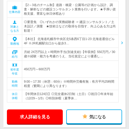
【2～3名のチーム制】道路・橋梁・公園等の計画から設計、調
査・解析などの建設コンサルタント業務を行います。★手厚い資
仕事内容
格支援、豊富な休日休暇あり
◎要普免 ◎いずれかの実務経験者 ⇒ 建設コンサルタント／土
木設計／測量 ★技術士などの取得を目指す、向上心ある方は尚
対象と
歓迎！
なる方
【本社】 北海道札幌市中央区北5条西6丁目1-23 北海道通信ビル
4F ※JR札幌駅出口から徒歩3…
勤務地
月給 24万円以上＋時間外手当(別途支給)【年収例】550万円／30
歳※経験・能力を考慮のうえ、当社規定により優遇し…
給与
450万円～600万円
初年度
年収
9:00～17:30（休憩：60分）※時間外労働有無：有月平均25時間
勤務
時間
程度（繁閑により異なります）
【年間休日124日】◎完全週休2日制（土日）◎祝日◎年末年始
休日
休暇
（12/29～1/3）◎特別休暇（夏季休…
求人詳細を見る
気になる