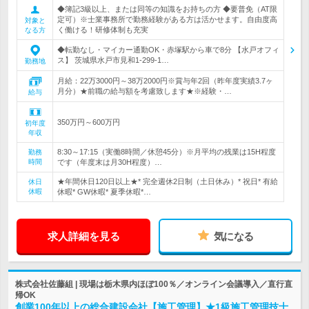
◆簿記3級以上、または同等の知識をお持ちの方 ◆要普免（AT限
定可）※士業事務所で勤務経験がある方は活かせます。自由度高
対象と
く働ける！研修体制も充実
なる方
◆転勤なし・マイカー通勤OK・赤塚駅から車で8分 【水戸オフィ
ス】 茨城県水戸市見和1-299-1…
勤務地
月給：22万3000円～38万2000円※賞与年2回（昨年度実績3.7ヶ
月分）★前職の給与額を考慮致します★※経験・…
給与
350万円～600万円
初年度
年収
8:30～17:15（実働8時間／休憩45分）※月平均の残業は15H程度
勤務
時間
です（年度末は月30H程度）…
★年間休日120日以上★* 完全週休2日制（土日休み）* 祝日* 有給
休日
休暇
休暇* GW休暇* 夏季休暇*…
求人詳細を見る
気になる
株式会社佐藤組 | 現場は栃木県内ほぼ100％／オンライン会議導入／直行直
帰OK
創業100年以上の総合建設会社【施工管理】★1級施工管理技士