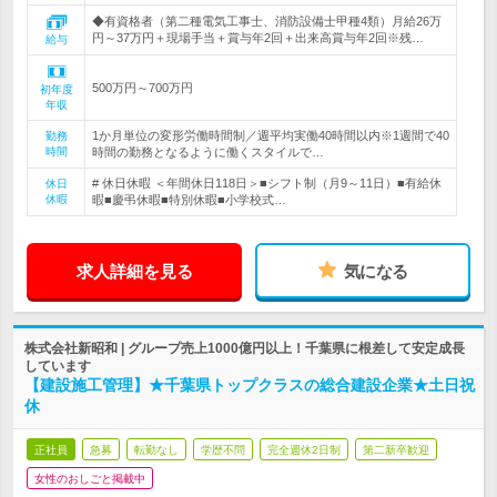
◆有資格者（第二種電気工事士、消防設備士甲種4類）月給26万
円～37万円＋現場手当＋賞与年2回＋出来高賞与年2回※残…
給与
500万円～700万円
初年度
年収
1か月単位の変形労働時間制／週平均実働40時間以内※1週間で40
勤務
時間
時間の勤務となるように働くスタイルで…
# 休日休暇 ＜年間休日118日＞■シフト制（月9～11日）■有給休
休日
休暇
暇■慶弔休暇■特別休暇■小学校式…
求人詳細を見る
気になる
株式会社新昭和 | グループ売上1000億円以上！千葉県に根差して安定成長
しています
【建設施工管理】★千葉県トップクラスの総合建設企業★土日祝
休
正社員
急募
転勤なし
学歴不問
完全週休2日制
第二新卒歓迎
女性のおしごと掲載中