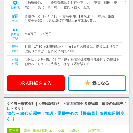
【原則転勤なし！希望勤務地をお選び下さい】 東京（町田・練
馬）、千葉（千葉・柏）、福岡（福岡・北九…
勤務地
月給26.5万円～37万円 ＋ 賞与年3回【西東京SC・練馬出張所・
千葉中央SC】は月給28.5万円以上★年3回の賞…
給与
400万円～550万円
初年度
年収
8:30～17:30（休憩時間あり）★1ヵ月の残業は、拠点により差異
勤務
時間
はありますが、全体の平均で20時…
◇休日／月6～9日（シフト制）※希望休取得可能※固定の曜日を
休日
休暇
お休みにしている先輩もいます（応相談）◇…
求人詳細を見る
気になる
タイヨー株式会社 | ＜未経験歓迎！＞家具家電付き寮完備！最後の転職先に
ピッタリ！
40代～50代活躍中！施設・常駐中心の【警備員】※再雇用制度
あり
正社員
職種・業種未経験OK
急募
転勤なし
学歴不問