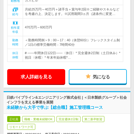
ガスビル
勤務地
月給25万円～40万円＋諸手当＋賞与年2回※ご経験やスキルなど
を考慮の上、決定します。※試用期間3ヵ月（諸条件に変更…
給与
470万円～600万円
初年度
年収
＜勤務時間例＞9：00～17：40（休憩60分）フレックスタイム制
勤務
時間
／1日の標準労働時間：7時間40分
# ――年間休日122日――〈休日〉* 完全週休2日制（土日休み）*
休日
休暇
祝日〈休暇〉* 年末年始休暇*…
求人詳細を見る
気になる
日鉄パイプライン&エンジニアリング株式会社 | ＜日本製鉄グループ＞社会
インフラを支える事業を展開
未経験から大手で学ぶ【総合職】施工管理職コース
正社員
職種・業種未経験OK
完全週休2日制
第二新卒歓迎
リモートワーク可