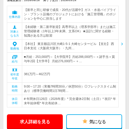
情報更新日：2026/06/16
終了予定日：
2026/09/14
【新卒と同じ研修で成長・20代が活躍中】ガス・水道パイプライ
ン・プラント設備のプロジェクトにおける「施工管理職」のポジ
仕事内容
ションを中心に担当します
【未経験・第二新卒歓迎】高専卒以上（理系学部卒）または施工
管理経験者（1年以上3年未満、文系OK）★設計に関する経験・
対象と
知識がある方は歓迎
なる方
【本社】 東京都品川区大崎1-5-1 大崎センタービル 【支社】 西
日本支社（大阪府大阪市）・九州…
勤務地
■月給：253,000円～【大学院卒】月給288,000円～＋諸手当＋賞
与年2回【大学卒】 月給276,000円～＋…
給与
381万円～462万円
初年度
年収
9:00～17:20（実働7時間30分／休憩50分）◎フレックスタイム制
勤務
時間
あり（標準労働時間1日7時間…
# 年間休日126日（2026年度）* 完全週休2日制（土日）* 祝日* 年
休日
休暇
末年始休暇* 年次有給休…
求人詳細を見る
気になる