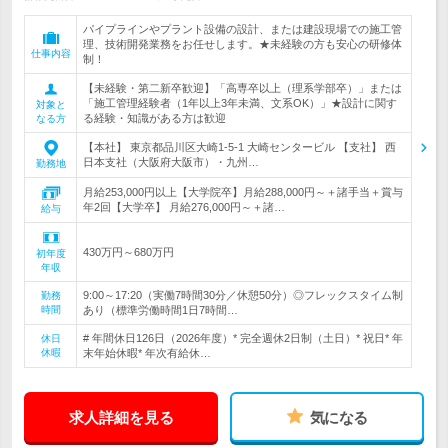
パイプラインやプラント設備の設計、または建設現場での施工管
理、技術開発業務をお任せします。★未経験の方も安心の研修体
仕事内容
制！
【未経験・第二新卒歓迎】「高専卒以上（理系学部卒）」または
「施工管理経験者（1年以上3年未満、文系OK）」★設計に関す
対象と
る経験・知識がある方は歓迎
なる方
【本社】 東京都品川区大崎1-5-1 大崎センタービル 【支社】 西
日本支社（大阪府大阪市）・九州…
勤務地
月給253,000円以上【大学院卒】月給288,000円～＋諸手当＋賞与
年2回【大学卒】 月給276,000円～＋諸…
給与
430万円～680万円
初年度
年収
9:00～17:20（実働7時間30分／休憩50分）◎フレックスタイム制
勤務
時間
あり（標準労働時間1日7時間…
# 年間休日126日（2026年度）* 完全週休2日制（土日）* 祝日* 年
休日
休暇
末年始休暇* 年次有給休…
求人詳細を見る
気になる