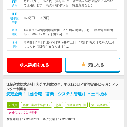
月給24万円～35万円＋賞与年2回＋諸手当※経験や能力に基づい
て優遇します。※試用期間2ヶ月（待遇変更なし）
給与
450万円～700万円
初年度
年収
1年単位の変形労働時間制（週平均40時間以内）※標準労働時間
勤務
時間
帯／8:00～17:00（休憩60分）※…
年間休日115日* 週休2日制（基本土日）* 祝日* 有給休暇※入社月
休日
休暇
により付与日数が異なります* …
求人詳細を見る
気になる
江藤産業株式会社 | 大分で創業53年／年休120日／賞与実績4.5ヶ月分／メ
ンター制度有
安定企業！【総合職（営業・システム管理)】＊土日祝休
正社員
職種・業種未経験OK
急募
完全週休2日制
第二新卒歓迎
女性のおしごと掲載中
情報更新日：2026/07/31
終了予定日：
2026/10/01