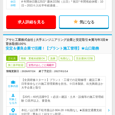
# 年間休日数125日* 週休2日制（土日）* 祝日* 年間有給休暇：10
休日
休暇
日～20日※入社半年経過後…
求人詳細を見る
気になる
アサヒ工業株式会社 | 大手エンジニアリング企業と安定取引★賞与年3回★
育休取得100%
安定＆優良企業で活躍！【プラント施工管理】★山口勤務
正社員
職種・業種未経験OK
急募
転勤なし
完全週休2日制
第二新卒歓迎
女性のおしごと掲載中
情報更新日：2026/07/24
終了予定日：
2027/01/14
【全員研修スタート】プラント・工場での定期修理・建設工事・
日常保全などの施工管理業務を担当。※日本製鉄、出光興産ほか
仕事内容
大手企業と取引
【20代～40代活躍中】＜必須＞建設・土木・設備等の施工管理経
対象と
験 ◎高卒以上、要普免
なる方
本社／山口県下松市葉山2-904-28 ※転勤なし ★面接交通費支給
や社宅・寮あり！UIターン歓迎…
勤務地