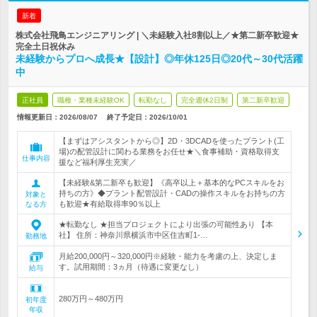
新着
株式会社飛鳥エンジニアリング | ＼未経験入社8割以上／★第二新卒歓迎★
完全土日祝休み
未経験からプロへ成長★【設計】◎年休125日◎20代～30代活躍
中
正社員
職種・業種未経験OK
転勤なし
完全週休2日制
第二新卒歓迎
情報更新日：2026/08/07
終了予定日：
2026/10/01
【まずはアシスタントから◎】2D・3DCADを使ったプラント(工
場)の配管設計に関わる業務をお任せ★＼食事補助・資格取得支
仕事内容
援など福利厚生充実／
【未経験&第二新卒も歓迎】《高卒以上＋基本的なPCスキルをお
持ちの方》◆プラント配管設計・CADの操作スキルをお持ちの方
対象と
も歓迎★有給取得率90％以上
なる方
★転勤なし ★担当プロジェクトにより出張の可能性あり 【本
社】 住所：神奈川県横浜市中区住吉町1-…
勤務地
月給200,000円～320,000円※経験・能力を考慮の上、決定しま
す。試用期間：3ヵ月（待遇に変更なし）
給与
280万円～480万円
初年度
年収