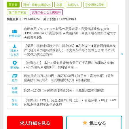
正社員
職種・業種未経験OK
急募
転勤なし
完全週休2日制
第二新卒歓迎
女性のおしごと掲載中
情報更新日：2026/07/24
終了予定日：
2026/09/24
自動車用プラスチック製品の品質管理・品質保証業務を担当。
★ISO9001/14001認証取得 ★業績好調！今後工場を増築予定です
仕事内容
★残業月20h
【業界・職種未経験／第二新卒OK】■高卒以上 ■要普通自動車免
許（社用車の運転業務あり） ※先輩が手厚く指導します ※20代
対象と
～30代の男女活躍中
なる方
【転勤なし】 本社：愛知県豊橋市天伯町字高田山86番地2 ※車/
バイク/自転車通勤OK（無料駐車場…
勤務地
日給月給21万1,344円～25万5000円＋諸手当＋賞与年3回（前年
度実績3.3か月分）※試用期間3か月（待遇変動…
給与
勤務
8:00～17:05（休憩時間 1時間05分）※残業月20時間程度
時間
【年間休日112日】完全週休2日制（土日）有給休暇（10日）GW
休日
休暇
休暇夏季休暇年末年始休暇
求人詳細を見る
気になる