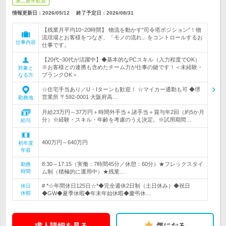
第二新卒歓迎
情報更新日：2026/05/12
終了予定日：
2026/08/31
【残業月平均10~20時間】 物流を動かす“司令塔ポジション”！物
流現場とお客様をつなぎ、「モノの流れ」をコントロールするお
仕事内容
仕事です。
【20代~30代が活躍中】◆基本的なPCスキル（入力程度でOK）
※お客様との連携も含めたチーム力が仕事の鍵です！＜未経験・
対象と
ブランクOK＞
なる方
☆住宅手当あり／U・Iターンも歓迎！ ☆マイカー通勤も可 ◆堺
営業所 〒592-0001 大阪府高…
勤務地
月給23万円～37万円＋時間外手当＋諸手当＋賞与年2回（約5か月
分）※経験・スキル・年齢を考慮のうえ決定。※試用期間…
給与
400万円～640万円
初年度
年収
8:30～17:15（実働：7時間45分／休憩：60分）★フレックスタイ
勤務
時間
ム制（積極的に運用中）★残業…
# *☆年間休日125日☆*◆完全週休2日制（土日休み）◆祝日
休日
休暇
◆GW◆夏季休暇◆年末年始休暇◆慶弔休…
求人詳細を見る
気になる