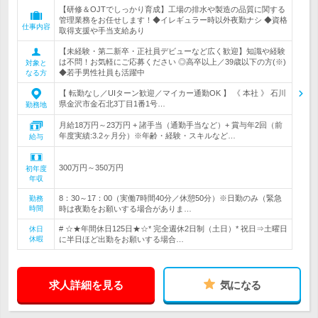
【研修＆OJTでしっかり育成】工場の排水や製造の品質に関する
管理業務をお任せします！◆イレギュラー時以外夜勤ナシ ◆資格
仕事内容
取得支援や手当支給あり
【未経験・第二新卒・正社員デビューなど広く歓迎】知識や経験
は不問！お気軽にご応募ください ◎高卒以上／39歳以下の方(※)
対象と
◆若手男性社員も活躍中
なる方
【 転勤なし／UIターン歓迎／マイカー通勤OK 】 《 本社 》 石川
県金沢市金石北3丁目1番1号…
勤務地
月給18万円～23万円 + 諸手当（通勤手当など）+ 賞与年2回（前
年度実績:3.2ヶ月分）※年齢・経験・スキルなど…
給与
300万円～350万円
初年度
年収
8：30～17：00（実働7時間40分／休憩50分）※日勤のみ（緊急
勤務
時間
時は夜勤をお願いする場合がありま…
# ☆★年間休日125日★☆* 完全週休2日制（土日）* 祝日⇒土曜日
休日
休暇
に半日ほど出勤をお願いする場合…
求人詳細を見る
気になる