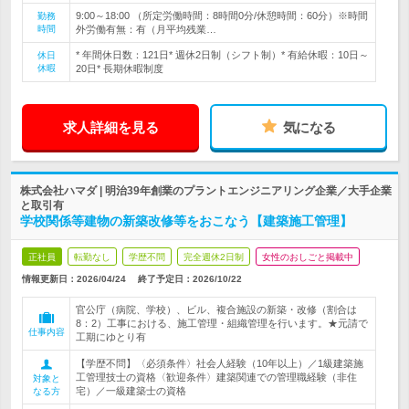
9:00～18:00 （所定労働時間：8時間0分/休憩時間：60分）※時間
勤務
時間
外労働有無：有（月平均残業…
* 年間休日数：121日* 週休2日制（シフト制）* 有給休暇：10日～
休日
休暇
20日* 長期休暇制度
求人詳細を見る
気になる
株式会社ハマダ | 明治39年創業のプラントエンジニアリング企業／大手企業
と取引有
学校関係等建物の新築改修等をおこなう【建築施工管理】
正社員
転勤なし
学歴不問
完全週休2日制
女性のおしごと掲載中
情報更新日：2026/04/24
終了予定日：
2026/10/22
官公庁（病院、学校）、ビル、複合施設の新築・改修（割合は
8：2）工事における、施工管理・組織管理を行います。★元請で
仕事内容
工期にゆとり有
【学歴不問】〈必須条件〉社会人経験（10年以上）／1級建築施
工管理技士の資格〈歓迎条件〉建築関連での管理職経験（非住
対象と
宅）／一級建築士の資格
なる方