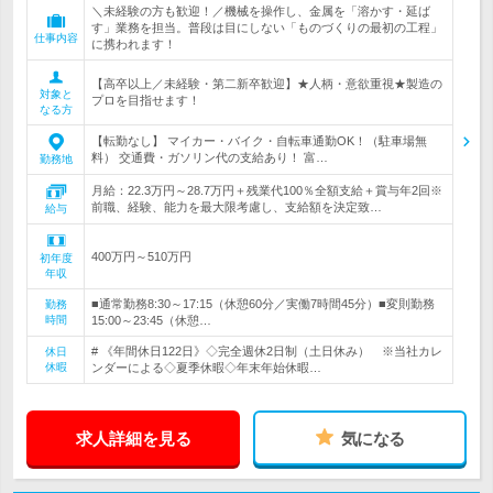
＼未経験の方も歓迎！／機械を操作し、金属を「溶かす・延ば
す」業務を担当。普段は目にしない「ものづくりの最初の工程」
仕事内容
に携われます！
【高卒以上／未経験・第二新卒歓迎】★人柄・意欲重視★製造の
対象と
プロを目指せます！
なる方
【転勤なし】 マイカー・バイク・自転車通勤OK！（駐車場無
料） 交通費・ガソリン代の支給あり！ 富…
勤務地
月給：22.3万円～28.7万円＋残業代100％全額支給＋賞与年2回※
前職、経験、能力を最大限考慮し、支給額を決定致…
給与
400万円～510万円
初年度
年収
■通常勤務8:30～17:15（休憩60分／実働7時間45分）■変則勤務
勤務
時間
15:00～23:45（休憩…
# 《年間休日122日》◇完全週休2日制（土日休み） ※当社カレ
休日
休暇
ンダーによる◇夏季休暇◇年末年始休暇…
求人詳細を見る
気になる