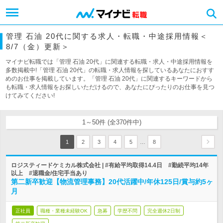
管理 石油 20代に関する求人・転職・中途採用情報＜
8/7（金）更新＞
マイナビ転職では「管理 石油 20代」に関連する転職・求人・中途採用情報を
多数掲載中!「管理 石油 20代」の転職・求人情報を探しているあなたにおすす
めのお仕事を掲載しています。「管理 石油 20代」に関連するキーワードから
も転職・求人情報をお探しいただけるので、あなたにぴったりのお仕事を見つ
けてみてください!
1～50件 (全370件中)
…
1
2
3
4
5
8
ロジスティードケミカル株式会社 | #有給平均取得14.4日 #勤続平均14年
以上 #退職金/住宅手当あり
第二新卒歓迎【物流管理事務】20代活躍中/年休125日/賞与約5ヶ
月
正社員
職種・業種未経験OK
急募
学歴不問
完全週休2日制