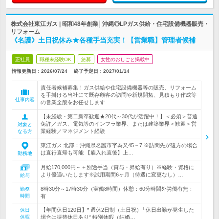
株式会社東江ガス | 昭和48年創業│沖縄◎LPガス供給・住宅設備機器販売・
リフォーム
《名護》土日祝休み★各種手当充実！【営業職】管理者候補
正社員
職種未経験OK
急募
女性のおしごと掲載中
情報更新日：2026/07/24
終了予定日：
2027/01/14
責任者候補募集！ガス供給や住宅設備機器等の販売、リフォーム
を手掛ける当社にて既存顧客の訪問や新規開拓、見積もり作成等
仕事内容
の営業全般をお任せします
【未経験・第二新卒歓迎★20代～30代が活躍中！】＜必須＞普通
免許／ガス、電気等のインフラ業界、または建築業界＜歓迎＞営
対象と
業経験／マネジメント経験
なる方
東江ガス 北部：沖縄県名護市字為又45－7 ※訪問先が遠方の場合
は直行直帰も可能 【雇入れ直後】上…
勤務地
月給170,000円～＋別途手当（賞与・昇給有り）※経験・資格に
より優遇いたします※試用期間6ヶ月（待遇に変更なし）…
給与
8時30分～17時30分（実働8時間）休憩：60分時間外労働有無：
勤務
時間
有
【年間休日120日】* 週休2日制（土日祝）└休日出勤が発生した
休日
休暇
場合は振替休日あり* 特別休暇（結婚…