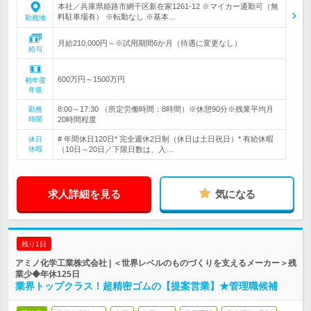
本社／兵庫県姫路市網干区新在家1261-12 ※マイカー通勤可（無
料駐車場有） ※転勤なし ※基本…
勤務地
月給210,000円～※試用期間6か月（待遇に変更なし）
給与
600万円～1500万円
初年度
年収
8:00～17:30 （所定労働時間：8時間）※休憩90分※残業平均月
勤務
時間
20時間程度
# 年間休日120日* 完全週休2日制（休日は土日祝日）* 有給休暇
休日
休暇
（10日～20日／下限日数は、入…
求人詳細を見る
気になる
残り1日
アミノ化学工業株式会社 | ＜世界レベルのものづくりを支えるメーカー＞残
業少◆年休125日
業界トップクラス！超精密ゴムの【提案営業】★管理職候補