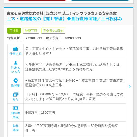
東京石油興業株式会社 | 設立60年以上！インフラを支える安定企業
土木・道路舗装の【施工管理】◆直行直帰可能／土日祝休み
正社員
学歴不問
完全週休2日制
情報更新日：2026/05/13
終了予定日：
2026/10/29
公共工事を中心とした土木・道路舗装工事における施工管理業務
をお任せします！
仕事内容
＼学歴不問・経験者歓迎！／◆土木施工管理のご経験もしくは、
対象と
道路舗装の施工経験のいずれかをお持ちの方！
なる方
■柏工事部 千葉県柏市風早1-4-10 ■千葉工事部 千葉県千葉市若葉
区殿台町80-1 ■東京工事…
勤務地
【月給】304,000円～693,000円※経験・年齢・能力を考慮して決
定いたします※試用期間3ヶ月あり(待遇に変更…
給与
500万円～1300万円
初年度
年収
8:00～17:00実働時間：8時間0分休憩時間：60分時間外労働有
勤務
時間
無：有