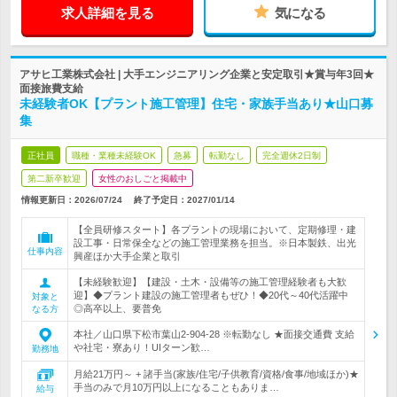
求人詳細を見る
気になる
アサヒ工業株式会社 | 大手エンジニアリング企業と安定取引★賞与年3回★
面接旅費支給
未経験者OK【プラント施工管理】住宅・家族手当あり★山口募
集
正社員
職種・業種未経験OK
急募
転勤なし
完全週休2日制
第二新卒歓迎
女性のおしごと掲載中
情報更新日：2026/07/24
終了予定日：
2027/01/14
【全員研修スタート】各プラントの現場において、定期修理・建
設工事・日常保全などの施工管理業務を担当。※日本製鉄、出光
仕事内容
興産ほか大手企業と取引
【未経験歓迎】【建設・土木・設備等の施工管理経験者も大歓
迎】◆プラント建設の施工管理者もぜひ！◆20代～40代活躍中
対象と
◎高卒以上、要普免
なる方
本社／山口県下松市葉山2-904-28 ※転勤なし ★面接交通費 支給
や社宅・寮あり！UIターン歓…
勤務地
月給21万円～ + 諸手当(家族/住宅/子供教育/資格/食事/地域ほか)★
手当のみで月10万円以上になることもありま…
給与