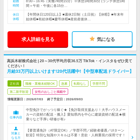
8:00～16:45（実働7時間15分）※休憩1時間30分 (ランチ休憩1時
勤務
時間
間＋午前・午後に各15分…
【年間休日120日以上】■週休2日制（土日祝）【休暇】■年末年
休日
休暇
始休暇■有給休暇■慶弔休暇■産前産後休…
求人詳細を見る
気になる
高浜木材株式会社 | 20～30代平均月収36.5万 TikTok・インスタをぜひ見て
ください！
月給33万円以上いけます!20代活躍中!【中型車配送ドライバー】
正社員
職種・業種未経験OK
急募
転勤なし
学歴不問
第二新卒歓迎
女性のおしごと掲載中
情報更新日：2026/07/03
終了予定日：
2026/09/03
中型免許でがっつり稼ぐ★【免許取得支援あり！大手ハウスメー
カーの資材の配送・搬入】愛知県内を中心に建築資材の配送★横
仕事内容
乗りなど手厚い研修が有♪
【要普通免許（AT限定OK）／学歴不問／経験者優遇／UIターン
対象と
歓迎】特別な知識やスキルは不要！意欲・人柄重視の採用です！
なる方