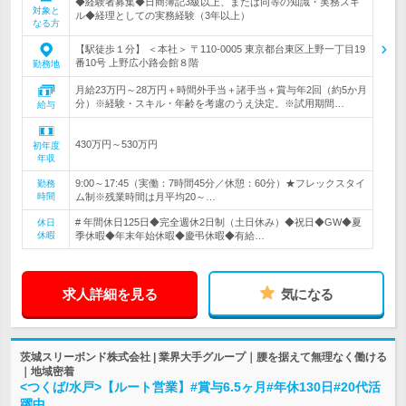
◆経験者募集◆日商簿記3級以上、または同等の知識・実務スキ
対象と
ル◆経理としての実務経験（3年以上）
なる方
【駅徒歩１分】 ＜本社＞ 〒110-0005 東京都台東区上野一丁目19
番10号 上野広小路会館８階
勤務地
月給23万円～28万円＋時間外手当＋諸手当＋賞与年2回（約5か月
分）※経験・スキル・年齢を考慮のうえ決定。※試用期間…
給与
430万円～530万円
初年度
年収
9:00～17:45（実働：7時間45分／休憩：60分）★フレックスタイ
勤務
時間
ム制※残業時間は月平均20～…
# 年間休日125日◆完全週休2日制（土日休み）◆祝日◆GW◆夏
休日
休暇
季休暇◆年末年始休暇◆慶弔休暇◆有給…
求人詳細を見る
気になる
茨城スリーボンド株式会社 | 業界大手グループ｜腰を据えて無理なく働ける
｜地域密着
<つくば/水戸>【ルート営業】#賞与6.5ヶ月#年休130日#20代活
躍中