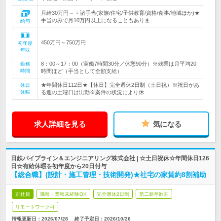
月給30万円～ + 諸手当(家族/住宅/子供教育/資格/食事/地域ほか)★
手当のみで月10万円以上になることもありま…
給与
450万円～750万円
初年度
年収
8：00～17：00（実働7時間30分／休憩90分）※残業は月平均20
勤務
時間
時間ほど（手当として全額支給）
★年間休日112日★【休日】完全週休2日制（土日祝）※祝日があ
休日
休暇
る週の土曜日は出勤※案件の状況により休…
求人詳細を見る
気になる
日鉄パイプライン＆エンジニアリング株式会社 | ☆土日祝休☆年間休日126
日☆有給休暇を初年度から20日付与
【総合職】(設計・施工管理・技術開発)★社宅の家賃約8割補助
正社員
職種・業種未経験OK
完全週休2日制
第二新卒歓迎
リモートワーク可
情報更新日：2026/07/28
終了予定日：
2026/10/26