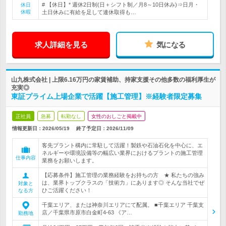
# 【休日】* 週休2日制(日＋シフト制／月8～10日休み)⇒日月・
休日
休暇
土日休みに有給を足して連休取得も…
求人詳細を見る
気になる
山九株式会社 | 上限6.16万円の家賃補助、持家支援その他多数の福利厚生が
充実◎
東証プライム上場企業で活躍【施工管理】※経験者限定募集
正社員
急募
転勤なし
女性のおしごと掲載中
情報更新日：2026/05/19
終了予定日：
2026/11/09
客先プラント構内に常駐して活躍！製鉄や石油石化を中心に、エ
ネルギーや環境設備等の幅広い業界におけるプラントの施工管理
仕事内容
業務をお願いします。
【応募条件】施工管理の業務経験をお持ちの方 ★ 私たちの強み
は、業界トップクラスの「技術力」にあります◎ そんな当社でぜ
対象と
ひご活躍ください！
なる方
千葉エリア、または神奈川エリアにて配属。 ■千葉エリア 千葉支
店／千葉県市原市白金町4-63 《ア…
勤務地