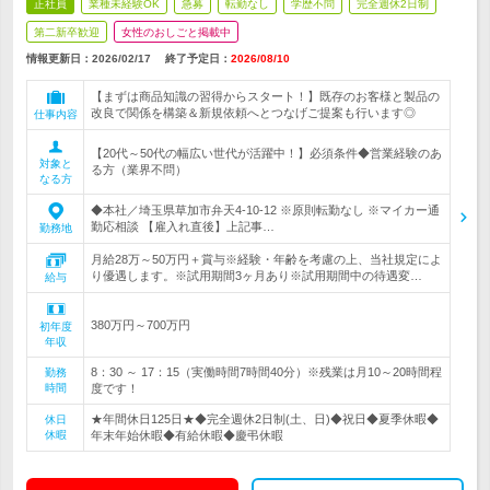
正社員
業種未経験OK
急募
転勤なし
学歴不問
完全週休2日制
第二新卒歓迎
女性のおしごと掲載中
情報更新日：2026/02/17
終了予定日：
2026/08/10
【まずは商品知識の習得からスタート！】既存のお客様と製品の
改良で関係を構築＆新規依頼へとつなげご提案も行います◎
仕事内容
【20代～50代の幅広い世代が活躍中！】必須条件◆営業経験のあ
対象と
る方（業界不問）
なる方
◆本社／埼玉県草加市弁天4-10-12 ※原則転勤なし ※マイカー通
勤応相談 【雇入れ直後】上記事…
勤務地
月給28万～50万円＋賞与※経験・年齢を考慮の上、当社規定によ
り優遇します。※試用期間3ヶ月あり※試用期間中の待遇変…
給与
380万円～700万円
初年度
年収
8：30 ～ 17：15（実働時間7時間40分）※残業は月10～20時間程
勤務
時間
度です！
★年間休日125日★◆完全週休2日制(土、日)◆祝日◆夏季休暇◆
休日
休暇
年末年始休暇◆有給休暇◆慶弔休暇