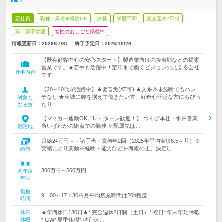
正社員
職種・業種未経験OK
急募
学歴不問
完全週休2日制
第二新卒歓迎
女性のおしごと掲載中
情報更新日：2026/07/31
終了予定日：
2026/10/29
【既存顧客中心の安心スタート】製造業向けの接着剤などの提案
営業です。★若手も活躍中！定年まで働くビジョンの見える会社
仕事内容
です！
【20～40代が活躍中】★要普免(AT可) ★文系＆未経験でもハン
デなし ★茨城に腰を据えて働きたい方、好奇心旺盛な方にもぴっ
対象と
たり！
なる方
【マイカー通勤OK／U・Iターン歓迎！】 つくば本社・水戸営業
所いずれかの拠点での勤務 ※配属先は…
勤務地
月給24万円～＋諸手当＋賞与年2回（2025年平均実績6.5ヶ月）※
実績により変動※経験・能力などを考慮の上、決定し…
給与
300万円～500万円
初年度
年収
勤務
9：00～17：30※月平均残業時間は20h程度
時間
★年間休日130日★* 完全週休2日制（土日）* 祝日* 年末年始休暇
休日
休暇
* GW* 夏季休暇* 特別休…