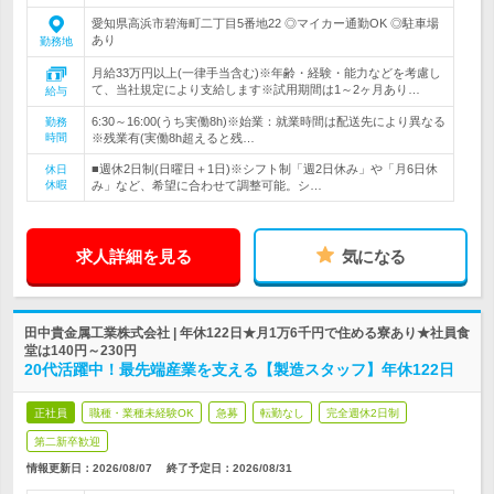
愛知県高浜市碧海町二丁目5番地22 ◎マイカー通勤OK ◎駐車場
あり
勤務地
月給33万円以上(一律手当含む)※年齢・経験・能力などを考慮し
て、当社規定により支給します※試用期間は1～2ヶ月あり…
給与
6:30～16:00(うち実働8h)※始業：就業時間は配送先により異なる
勤務
時間
※残業有(実働8h超えると残…
■週休2日制(日曜日＋1日)※シフト制「週2日休み」や「月6日休
休日
休暇
み」など、希望に合わせて調整可能。シ…
求人詳細を見る
気になる
田中貴金属工業株式会社 | 年休122日★月1万6千円で住める寮あり★社員食
堂は140円～230円
20代活躍中！最先端産業を支える【製造スタッフ】年休122日
正社員
職種・業種未経験OK
急募
転勤なし
完全週休2日制
第二新卒歓迎
情報更新日：2026/08/07
終了予定日：
2026/08/31