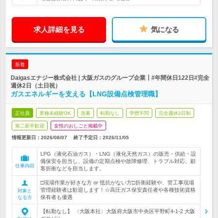
求人詳細を見る
気になる
新着
Daigasエナジー株式会社 | 大阪ガスのグループ企業┃#年間休日122日#完全
週休2日（土日祝）
ガスエネルギーを支える【LNG設備点検管理職】
正社員
業種未経験OK
急募
転勤なし
学歴不問
完全週休2日制
第二新卒歓迎
女性のおしごと掲載中
情報更新日：2026/08/07
終了予定日：
2026/11/05
LPG（液化石油ガス）・LNG（液化天然ガス）の販売・供給・設
備保安を担当し、設備の定期点検や故障修理、トラブル対応、顧
仕事内容
客折衝などを担当します。
□現場作業が好きな方 or 抵抗がない方□折衝経験や、管工事現場
管理経験者は歓迎します！☆高圧ガス保安責任者や各種技術資格
対象と
保有者も優遇
なる方
【転勤なし】 〈大阪本社〉大阪府大阪市中央区平野町4-1-2 大阪