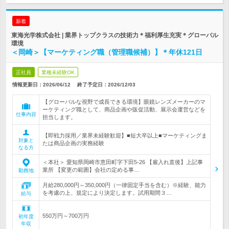
新着
東海光学株式会社 | 業界トップクラスの技術力＊福利厚生充実＊グローバル
環境
＜岡崎＞【マーケティング職（管理職候補）】＊年休121日
正社員
業種未経験OK
情報更新日：2026/06/12
終了予定日：
2026/12/03
【グローバルな視野で成長できる環境】眼鏡レンズメーカーのマ
ーケティング職として、商品企画や販促活動、展示会運営などを
仕事内容
担当します。
【即戦力採用／業界未経験歓迎】■短大卒以上■マーケティングま
対象と
たは商品企画の実務経験
なる方
＜本社＞ 愛知県岡崎市恵田町字下田5-26 【雇入れ直後】上記事
業所 【変更の範囲】会社の定める事…
勤務地
月給280,000円～350,000円（一律固定手当を含む）※経験、能力
を考慮の上、規定により決定します。試用期間３…
給与
550万円～700万円
初年度
年収