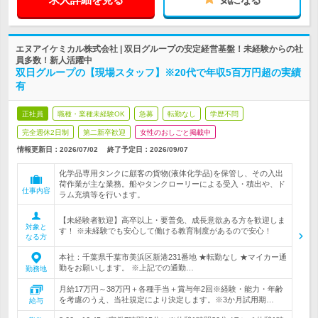
エヌアイケミカル株式会社 | 双日グループの安定経営基盤！未経験からの社
員多数！新人活躍中
双日グループの【現場スタッフ】※20代で年収5百万円超の実績
有
正社員
職種・業種未経験OK
急募
転勤なし
学歴不問
完全週休2日制
第二新卒歓迎
女性のおしごと掲載中
情報更新日：2026/07/02
終了予定日：
2026/09/07
化学品専用タンクに顧客の貨物(液体化学品)を保管し、その入出
荷作業が主な業務。船やタンクローリーによる受入・積出や、ド
仕事内容
ラム充填等を行います。
【未経験者歓迎】高卒以上・要普免、成長意欲ある方を歓迎しま
対象と
す！ ※未経験でも安心して働ける教育制度があるので安心！
なる方
本社：千葉県千葉市美浜区新港231番地 ★転勤なし ★マイカー通
勤をお願いします。 ※上記での通勤…
勤務地
月給17万円～38万円＋各種手当＋賞与年2回※経験・能力・年齢
を考慮のうえ、当社規定により決定します。※3か月試用期…
給与