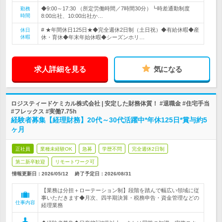
◆9:00～17:30 （所定労働時間／7時間30分）┗時差通勤制度
勤務
時間
8:00出社、10:00出社か…
# ★年間休日125日★◆完全週休2日制（土日祝）◆有給休暇◆産
休日
休暇
休・育休◆年末年始休暇◆シーズンホリ…
求人詳細を見る
気になる
ロジスティードケミカル株式会社 | 安定した財務体質！ #退職金 #住宅手当
#フレックス #実働7.75h
経験者募集【経理財務】20代～30代活躍中*年休125日*賞与約5
ヶ月
正社員
業種未経験OK
急募
学歴不問
完全週休2日制
第二新卒歓迎
リモートワーク可
情報更新日：2026/05/12
終了予定日：
2026/08/31
【業務は分担＋ローテーション制】段階を踏んで幅広い領域に従
事いただきます◆月次、四半期決算・税務申告・資金管理などの
仕事内容
経理業務