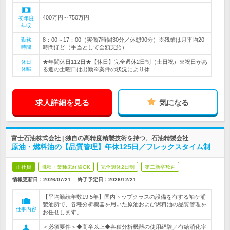
400万円～750万円
初年度
年収
8：00～17：00（実働7時間30分／休憩90分）※残業は月平均20
勤務
時間
時間ほど（手当として全額支給）
★年間休日112日★【休日】完全週休2日制（土日祝）※祝日があ
休日
休暇
る週の土曜日は出勤※案件の状況により休…
求人詳細を見る
気になる
富士石油株式会社 | 独自の高精度精製技術を持つ、石油精製会社
原油・燃料油の【品質管理】年休125日／フレックスタイム制
正社員
職種・業種未経験OK
完全週休2日制
第二新卒歓迎
情報更新日：2026/07/21
終了予定日：
2026/12/21
【平均勤続年数19.5年】国内トップクラスの設備を有する袖ケ浦
製油所で、各種分析機器を用いた原油および燃料油の品質管理を
仕事内容
お任せします。
＜必須要件＞◆高卒以上◆各種分析機器の使用経験／有給消化率