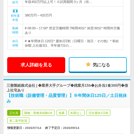
年収450万円以上可！※試用期間:3ヶ月（待…
給与
380万円～420万円
初年度
年収
# 08:00～17:00* 所定労働時間:7時間40分* 休憩:80分* 時間外労働
勤務
時間
あり
# ★年間休日:120日* 週休2日制（日曜日・祝日・その他）* 有給
休日
休暇
休暇:入社後3日、半年後7日の…
求人詳細を見る
気になる
三善製紙株式会社 | ◆業界大手グループ◆残業月15h◆お弁当1食300円◆借
上社宅あり
【技術職（設備管理・品質管理）】※年間休日125日／土日祝休
み
正社員
職種・業種未経験OK
急募
転勤なし
完全週休2日制
第二新卒歓迎
情報更新日：2026/07/14
終了予定日：
2026/09/14