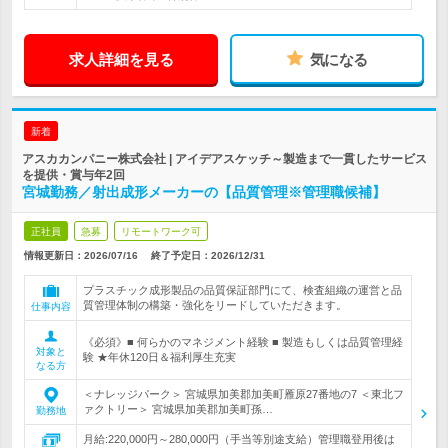
求人詳細を見る
気になる
新着
アスカカンパニー株式会社 | アイデアスケッチ～製造まで一貫したサービス
を提供・賞与年2回
宮城勤務／射出成形メーカーの【品質管理※管理職候補】
正社員
急募
リモートワーク可
情報更新日：2026/07/16
終了予定日：
2026/12/31
プラスチック成形製品の品質保証部門にて、検査組織の運営と品
質管理体制の構築・強化をリードしていただきます。
仕事内容
《必須》■ 何らかのマネジメント経験 ■ 製造もしくは品質管理経
対象と
験 ★年休120日＆福利厚生充実
なる方
＜ナレッジパーク＞ 宮城県加美郡加美町雁原27番地の7 ＜東北フ
ァクトリー＞ 宮城県加美郡加美町孫…
勤務地
月給:220,000円～280,000円（手当等別途支給）管理職登用後は