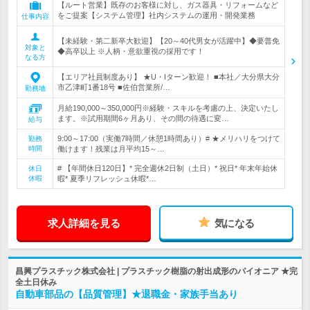
【ルート営業】既存のお客様に対し、ガス器具・リフォームなど
をご提案【システム管理】社内システムの運用・開発業務
仕事内容
【未経験・第二新卒大歓迎】【20～40代男女が活躍中】◆要普免
対象と
◆高卒以上 ※人柄・意欲重視の採用です！
なる方
【エリア社員制度あり】 ★U・Iターン歓迎！ ■本社／大分県大分
市乙津町1番18号 ■佐伯営業所/…
勤務地
月給190,000～350,000円※経験・スキルを考慮の上、決定いたし
ます。※試用期間6ヶ月あり、その間の待遇に変…
給与
9:00～17:00（実働7時間／休憩1時間あり）# ★メリハリをつけて
勤務
時間
働けます！残業は月平均15～…
# 【年間休日120日】* 完全週休2日制（土日）* 祝日* 年末年始休
休日
休暇
暇* 夏季リフレッシュ休暇*…
求人詳細を見る
気になる
昌興プラスチック株式会社 | プラスチック樹脂の射出成形のパイオニア ★完
全土日休み
自動車部品の【品質管理】★退職金・家族手当あり