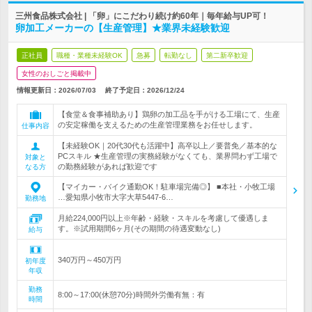
三州食品株式会社 | 「卵」にこだわり続け約60年｜毎年給与UP可！
卵加工メーカーの【生産管理】★業界未経験歓迎
正社員
職種・業種未経験OK
急募
転勤なし
第二新卒歓迎
女性のおしごと掲載中
情報更新日：2026/07/03
終了予定日：
2026/12/24
【食堂＆食事補助あり】鶏卵の加工品を手がける工場にて、生産
の安定稼働を支えるための生産管理業務をお任せします。
仕事内容
【未経験OK｜20代30代も活躍中】高卒以上／要普免／基本的な
PCスキル ★生産管理の実務経験がなくても、業界問わず工場で
対象と
の勤務経験があれば歓迎です
なる方
【マイカー・バイク通勤OK！駐車場完備◎】 ■本社・小牧工場
…愛知県小牧市大字大草5447-6…
勤務地
月給224,000円以上※年齢・経験・スキルを考慮して優遇しま
す。※試用期間6ヶ月(その期間の待遇変動なし)
給与
340万円～450万円
初年度
年収
勤務
8:00～17:00(休憩70分)時間外労働有無：有
時間