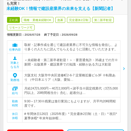
も充実！
未経験OK！情報で建設産業界の未来を支える【新聞記者】
正社員
職種・業種未経験OK
急募
完全週休2日制
第二新卒歓迎
リモートワーク可
情報更新日：2026/07/28
終了予定日：
2026/09/28
取材・記事作成を通じて建設産業界に不可欠な情報を発信し、よ
り多くの人たちに読んでもらえるように活動していただきます。
仕事内容
＜未経験者・第二新卒者歓迎！＞・要普通免許・35歳までの方※
対象と
新聞・出版業界・建設業界での知識・経験がある方は大歓迎
なる方
大阪支社 大阪市中央区道修町2-6-7 淀屋橋近藤ビル3F ※転勤あ
り （中日本エリア（大阪、愛知…
勤務地
月給24万5,000円～40万2,000円＋諸手当※固定残業代（3万5,000
円以上、20時間相当分）含む。超過分は…
給与
9:00～17:30※残業は進行業況にもよりますが、月平均20時間程
勤務
時間
度です。
# 年間休日126日（2025年度）* 完全週休2日制（土・日）* 祝日*
休日
休暇
夏季休暇* 年末年始休暇…