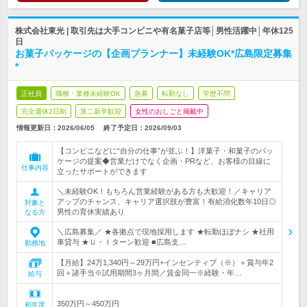
株式会社東光 | 取引先は大手コンビニや有名菓子店等│男性活躍中│年休125
日
お菓子パッケージの【企画プランナー】未経験OK*広島限定募集
*
正社員
職種・業種未経験OK
急募
転勤なし
学歴不問
完全週休2日制
第二新卒歓迎
女性のおしごと掲載中
情報更新日：2026/06/05
終了予定日：
2026/09/03
【コンビニなどに“自分の仕事”が並ぶ！】洋菓子・和菓子のパッ
ケージの提案◆営業だけでなく企画・PRなど、お客様の目線に
仕事内容
立ったサポートができます
＼未経験OK！もちろん営業経験がある方も大歓迎！／キャリア
アップのチャンス、キャリア選択肢が豊富！有給消化数年10日◎
対象と
男性の育休実績あり
なる方
＼広島募集／ ★各拠点で現地採用します ★転勤ほぼナシ ★社用
車貸与 ★Ｕ・Ｉターン歓迎 ■広島支…
勤務地
【月給】24万1,340円～29万円+インセンティブ（※）＋賞与年2
回＋諸手当※試用期間3ヶ月間／賃金同一※経験・年…
給与
350万円～450万円
初年度