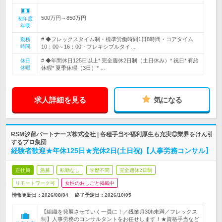
500万円～850万円
初年度
年収
# ◆フレックスタイム制・標準労働時間1日8時間・コアタイム
勤務
時間
10：00～16：00・フレキシブルタイ…
# ◆年間休日125日以上* 完全週休2日制（土日休み）* 祝日* 有給
休日
休暇
休暇* 夏季休暇（3日）* …
求人詳細を見る
気になる
RSM汐留パートナーズ株式会社 | 各種手当や福利厚生も充実◎業界をけん引
するプロ集団
経験者歓迎★年休125日★完休2日(土日祝)【人事労務コンサル】
正社員
急募
転勤なし
学歴不問
完全週休2日制
リモートワーク可
女性のおしごと掲載中
情報更新日：2026/08/04
終了予定日：
2026/10/05
【組織を発展させていく一員に！／残業月30h未満／フレックス
制】人事労務のコンサルタントをお任せします！★資格手当など