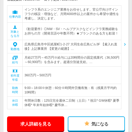
インフラ系のエンジニア業務をお任せします。官公庁向けITイン
フラの移設・増強など、月間4000件以上の案件から希望や適性を
仕事内容
考慮し、決定します。
《歓迎要件》◎NW・SV・ヘルプデスクなどインフラ実務経験を
対象と
お持ちの方（開発言語や年数不問）★ブランクのある方も歓迎！
なる方
広島県広島市中区紙屋町1-2-27 大同生命広島ビル3F 【雇入れ直
後】上記事業所 【変更の範囲】…
勤務地
月給27万円～45万円※給与には20時間分の固定残業代（36,500円
～60,900円）を含みます。超過分別途支給。…
給与
360万円～500万円
初年度
年収
9:00～18:00※休憩：60分※時間外労働有無：有（残業月平均約
勤務
時間
10時間）
年間休日数：125日完全週休二日制（土日）* 祝日* GW休暇* 夏季
休日
休暇
休暇* 年末年始休暇* 慶弔休…
求人詳細を見る
気になる