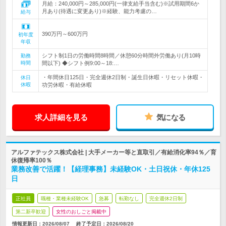
月給：240,000円～285,000円(一律支給手当含む)※試用期間6か
月あり(待遇に変更あり)※経験、能力考慮の…
給与
390万円～600万円
初年度
年収
シフト制1日の労働時間8時間／休憩60分時間外労働あり(月10時
勤務
時間
間以下) ◆シフト例9:00～18:…
・年間休日125日・完全週休2日制・誕生日休暇・リセット休暇・
休日
休暇
功労休暇・有給休暇
求人詳細を見る
気になる
アルファテックス株式会社 | 大手メーカー等と直取引／有給消化率94％／育
休復帰率100％
業務改善で活躍！【経理事務】未経験OK・土日祝休・年休125
日
正社員
職種・業種未経験OK
急募
転勤なし
完全週休2日制
第二新卒歓迎
女性のおしごと掲載中
情報更新日：2026/08/07
終了予定日：
2026/08/20