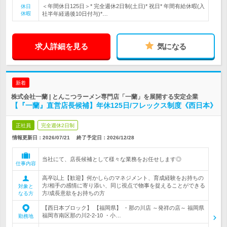
＜年間休日125日＞* 完全週休2日制(土日)* 祝日* 年間有給休暇(入
休日
休暇
社半年経過後10日付与)*…
求人詳細を見る
気になる
新着
株式会社一蘭 | とんこつラーメン専門店「一蘭」を展開する安定企業
【『一蘭』直営店長候補】年休125日/フレックス制度《西日本》
正社員
完全週休2日制
情報更新日：2026/07/21
終了予定日：
2026/12/28
当社にて、店長候補として様々な業務をお任せします◎
仕事内容
高卒以上【歓迎】何かしらのマネジメント、育成経験をお持ちの
方/相手の感情に寄り添い、同じ視点で物事を捉えることができる
対象と
方/成長意欲をお持ちの方
なる方
【西日本ブロック】 【福岡県】 ・那の川店 ～発祥の店～ 福岡県
福岡市南区那の川2-2-10 ・小…
勤務地