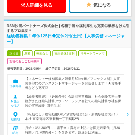
求人詳細を見る
気になる
RSM汐留パートナーズ株式会社 | 各種手当や福利厚生も充実◎業界をけん引
するプロ集団＊
経験者募集！年休125日◆完休2日(土日)【人事労務マネージャ
ー】
正社員
急募
転勤なし
完全週休2日制
リモートワーク可
女性のおしごと掲載中
情報更新日：2026/08/04
終了予定日：
2026/09/21
【マネージャー候補募集／残業月30h未満／フレックス制】人事
労務部門のアシスタントマネージャーをお任せします！★資格手
仕事内容
当なども充実◎
【経験者歓迎】《必須条件》会計財務事務所、社会保険労務士事
務所または給与計算アウトソーシング会社での給与計算や社会保
対象と
険の実務経験（5年以上）
なる方
〈転勤なし／在宅勤務OK／汐留駅徒歩1分・新橋駅徒歩3分！〉
本社 東京都港区東新橋一丁目5番2号…
勤務地
月給：354,300円～＋諸手当＋賞与※上記には固定残業代（月30
時間／71,700円分～）を含みます。超過分は別途…
給与