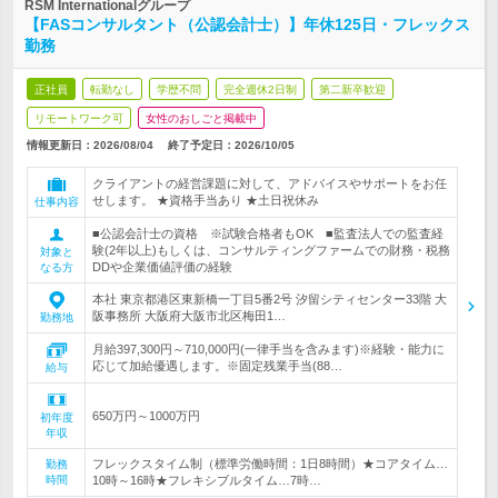
RSM Internationalグループ
【FASコンサルタント（公認会計士）】年休125日・フレックス
勤務
正社員
転勤なし
学歴不問
完全週休2日制
第二新卒歓迎
リモートワーク可
女性のおしごと掲載中
情報更新日：2026/08/04
終了予定日：
2026/10/05
クライアントの経営課題に対して、アドバイスやサポートをお任
せします。 ★資格手当あり ★土日祝休み
仕事内容
■公認会計士の資格 ※試験合格者もOK ■監査法人での監査経
験(2年以上)もしくは、コンサルティングファームでの財務・税務
対象と
DDや企業価値評価の経験
なる方
本社 東京都港区東新橋一丁目5番2号 汐留シティセンター33階 大
阪事務所 大阪府大阪市北区梅田1…
勤務地
月給397,300円～710,000円(一律手当を含みます)※経験・能力に
応じて加給優遇します。※固定残業手当(88…
給与
650万円～1000万円
初年度
年収
フレックスタイム制（標準労働時間：1日8時間）★コアタイム…
勤務
時間
10時～16時★フレキシブルタイム…7時…