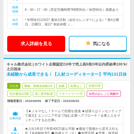
勤務
8：00～17：00（所定労働時間7時間30分／休憩90分）残業あり
時間
* 年間休日125日* 週休2日制（会社カレンダーによる）* 第4土曜
休日
休暇
日、日曜日、祝日* 有給休暇（…
求人詳細を見る
気になる
キャル株式会社 | ホワイト企業認定/10年で売上高9倍/3年以内昇給率100％/
土日祝休
未経験から成長できる！【人材コーディネーター】平均131日休
正社員
職種・業種未経験OK
急募
転勤なし
学歴不問
完全週休2日制
第二新卒歓迎
リモートワーク可
女性のおしごと掲載中
情報更新日：2026/08/06
終了予定日：
2026/08/20
【★ノルマなし！チームで目標を達成 ★頑張りはインセンティブ
で還元】エンジニア不足で悩む企業へアプローチ！企業と人をマ
仕事内容
ッチングするお仕事♪
★入社1年目で年収400万超も可能 ★最短で面接から翌月入社も
可【未経験歓迎】◆35歳まで（※）◆学歴不問 ★営業・販売経
対象と