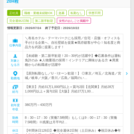
20H程
正社員
職種・業種未経験OK
急募
転勤なし
学歴不問
完全週休2日制
第二新卒歓迎
女性のおしごと掲載中
情報更新日：2026/07/24
終了予定日：
2026/10/22
＼有名ホテル・テーマパークにも採用／住宅・店舗・オフィスを
手がける企業へ、自社壁紙を提案★既存顧客が中心！知名度と商
仕事内容
品力を武器に提案します！
【未経験・第二新卒歓迎！20～30代が活躍中】◆応募条件は運転
免許のみ ★人物重視の採用！インテリアに興味がある方 ★異業
対象と
種からの転職者が活躍中
なる方
【原則転勤なし／U・Iターン歓迎！】 ◎東京／埼玉／北海道／宮
城／岐阜／大阪／香川／広島／福岡のい…
勤務地
【東京】月給31万1,000円以上＋賞与2回【北関東】月給28万
1,000円以上＋賞与2回【大阪】月給27万1,00…
給与
380万円～430万円
初年度
年収
8：30～17：30（実働7.5時間）もしくは9：00～17：30（実働
勤務
時間
7.5時間）※残業は月平均2…
【年間休日126日】◆完全週休2日制（土日休み）◆祝日休み◆年
休日