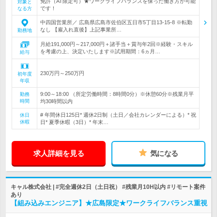
免許（AT限定可）★ワークライフバランスを保った働き方が可能
対象と
です！
なる方
中四国営業所／ 広島県広島市佐伯区五日市5丁目13-15-8 ※転勤
なし 【雇入れ直後】上記事業所…
勤務地
月給191,000円～217,000円＋諸手当＋賞与年2回※経験・スキル
を考慮の上、決定いたします※試用期間：6ヵ月…
給与
230万円～250万円
初年度
年収
9:00～18:00 （所定労働時間：8時間0分）※休憩60分※残業月平
勤務
時間
均30時間以内
# 年間休日125日* 週休2日制（土日／会社カレンダーによる）* 祝
休日
休暇
日* 夏季休暇（3日）* 年末…
求人詳細を見る
気になる
キャル株式会社 | #完全週休2日（土日祝） #残業月10H以内 #リモート案件
あり
【組み込みエンジニア】★広島限定★ワークライフバランス重視