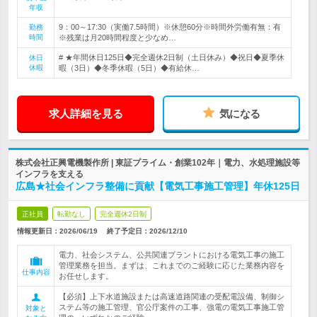
年収
9：00～17:30（実働7.5時間）※休憩60分※時間外労働有無：有
勤務
時間
※残業は月20時間程度と少なめ…
# ★年間休日125日◆完全週休2日制（土日休み）◆祝日◆夏季休
休日
休暇
暇（3日）◆冬季休暇（5日）◆有給休…
求人詳細を見る
気になる
株式会社正興電機製作所 | 東証プライム・創業102年｜電力、水処理施設等
インフラを支える
広島★社会インフラ整備に貢献【電気工事施工管理】年休125日
正社員
転勤なし
完全週休2日制
情報更新日：2026/06/19
終了予定日：
2026/12/10
電力、社会システム、公共関連プラントにおける電気工事の施工
管理業務を担当。まずは、これまでのご経験に応じた業務内容を
仕事内容
お任せします。
【必須】上下水道施設または高速道路関連の受配電設備、制御シ
ステム等の施工管理、官公庁案件の工事、強電の電気工事施工管
対象と