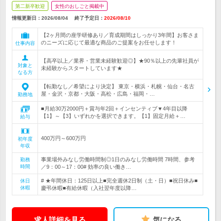
第二新卒歓迎
女性のおしごと掲載中
情報更新日：2026/08/04
終了予定日：
2026/08/10
【2ヶ月間の座学研修あり／育成期間はしっかり3年間】お客さま
のニーズに応じて最適な商品のご提案をお任せします！
仕事内容
【高卒以上／業界・営業未経験歓迎◎】★90％以上の先輩社員が
対象と
未経験からスタートしています★
なる方
【転勤なし／希望により決定】 東京・横浜・札幌・仙台・名古
屋・金沢・京都・大阪・高松・広島・福岡・…
勤務地
■月給30万2000円＋賞与年2回＋インセンティブ▼4年目以降
【1】～【3】いずれかを選択できます。【1】固定月給＋…
給与
400万円～600万円
初年度
年収
事業場外みなし労働時間制◎1日のみなし労働時間 7時間、参考
勤務
時間
／9：00～17：00# 効率の良い働き…
# ★年間休日：125日以上■完全週休2日制（土・日）■祝日休み■
休日
休暇
慶弔休暇■有給休暇（入社翌年度以降…
求人詳細を見る
気になる