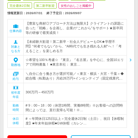
完全週休2日制
第二新卒歓迎
女性のおしごと掲載中
情報更新日：2026/07/31
終了予定日：
2026/09/07
【豊富な商材◎アプローチ方法は無限大】クライアントの課題に
合った「戦略」を企画し、企業の“これから”をサポート★新卒同
仕事内容
等の研修で着実成長！
【未経験大歓迎！第二新卒・社会人デビューもOK★学歴不
問】“何者でもない”から、“AI時代でも生き残れる人材”へ！「考
対象と
えること」を楽しめる方
なる方
☆希望を100％考慮☆ 『東京』『名古屋』を中心に、全国10エリ
アで同時募集！ ■東京本社： 東京…
勤務地
＼自分に合う働き方が選択可能／＜東京・横浜・大宮・千葉＞◆
総合職（転勤あり）月給26万円+インセンティブ（固定残業代…
給与
300万円～450万円
初年度
年収
# 9：00～18：00（休憩1時間、実働8時間）※お客様への訪問時
勤務
時間
間によっては、直行直帰も可能！※…
# ＜年間休日125日以上＞完全週休2日制（土日）、祝日【休暇制
休日
休暇
度】■年末年始休暇■GW休暇（カレン…