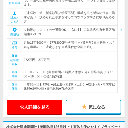
で、一連の工程を決められた手順に沿って、一つずつ着実に進め
仕事内容
ます。
【未経験・第二新卒歓迎／学歴不問】機械を扱う製造の仕事に興
味があり、決められた手順を守ってコツコツ前向きに取り組める
対象と
方
なる方
＼転勤なし◇マイカー通勤OK／ 【本社】 広島県広島市安芸区船
越南3-21-29
勤務地
月給16万5000円～17万3000円+各種手当+賞与年2回※経験・スキ
ルを考慮の上、決定します※残業代は全額支給し…
給与
272万円～272万円
初年度
年収
8：30～17：00（実働時間7.5時間／休憩60分）◎早出あり（7：
勤務
時間
30～16：00）◎原則定時退…
【年間休日】126日■完全週休2日制（土日）■祝日休み■年末年始
休日
休暇
休暇■夏季休暇■慶弔休暇■有給休暇
求人詳細を見る
気になる
株式会社建通新聞社 | 年間休日126日以上！有休も使いやすくプライベート