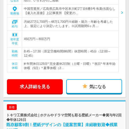
理の、いずれかのご経験
なる方
中国営業所／広島県広島市中区本川町2丁目6番5号 転勤当面なし
【雇入れ直後】上記事業所 【変更の…
勤務地
月給27万1,700円～48万1,700円※経験・能力・年齢を考慮した
上、規定により決定いたします。※試用期間6ヶ月…
給与
450万円～800万円
初年度
年収
8:45～17:30（所定労働時間8時間）休憩時間：45分（12:00～
勤務
時間
12:45）
# 年間休日125日* 完全週休2日制（土曜・日曜）* 祝日* 年末年始
休日
休暇
休暇（5日）* 夏季休暇（2…
求人詳細を見る
気になる
新着
トキワ工業株式会社 | ホテルやドラマ空間も彩る壁紙メーカー◆賞与年2回
◆年休126日
既存顧客9割！壁紙デザインの【提案営業】未経験歓迎◆残業