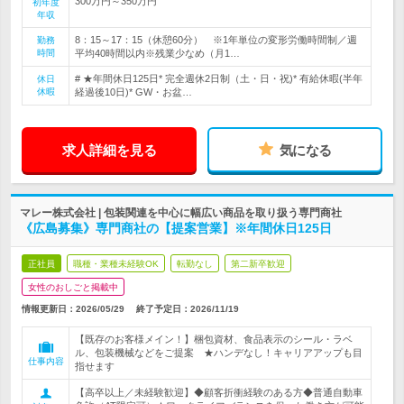
300万円～350万円
初年度
年収
8：15～17：15（休憩60分） ※1年単位の変形労働時間制／週
勤務
時間
平均40時間以内※残業少なめ（月1…
# ★年間休日125日* 完全週休2日制（土・日・祝)* 有給休暇(半年
休日
休暇
経過後10日)* GW・お盆…
求人詳細を見る
気になる
マレー株式会社 | 包装関連を中心に幅広い商品を取り扱う専門商社
《広島募集》専門商社の【提案営業】※年間休日125日
正社員
職種・業種未経験OK
転勤なし
第二新卒歓迎
女性のおしごと掲載中
情報更新日：2026/05/29
終了予定日：
2026/11/19
【既存のお客様メイン！】梱包資材、食品表示のシール・ラベ
ル、包装機械などをご提案 ★ハンデなし！キャリアアップも目
仕事内容
指せます
【高卒以上／未経験歓迎】◆顧客折衝経験のある方◆普通自動車