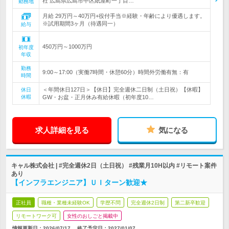
社 広島県広島市中区紙屋町一丁目…
勤務地
月給 29万円～40万円+役付手当※経験・年齢により優遇します。
※試用期間3ヶ月（待遇同一）
給与
450万円～1000万円
初年度
年収
勤務
9:00～17:00（実働7時間・休憩60分）時間外労働有無：有
時間
＜年間休日127日＞【休日】完全週休二日制（土日祝）【休暇】
休日
休暇
GW・お盆・正月休み有給休暇（初年度10…
求人詳細を見る
気になる
キャル株式会社 | #完全週休2日（土日祝） #残業月10H以内 #リモート案件
あり
【インフラエンジニア】ＵＩターン歓迎★
正社員
職種・業種未経験OK
学歴不問
完全週休2日制
第二新卒歓迎
リモートワーク可
女性のおしごと掲載中
情報更新日：2026/07/17
終了予定日：
2027/01/07