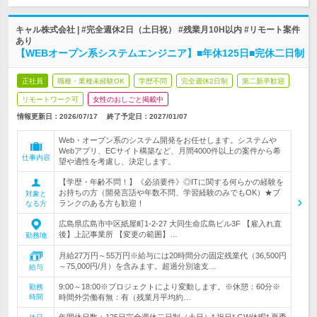
キャル株式会社 | #完全週休2日（土日祝） #残業月10H以内 #リモート案件
あり
【WEBオープン系システムエンジニア】■年休125日■完休二日制
正社員
職種・業種未経験OK
学歴不問
完全週休2日制
第二新卒歓迎
リモートワーク可
女性のおしごと掲載中
情報更新日：2026/07/17
終了予定日：
2027/01/07
Web・オープン系のシステム開発をお任せします。システムや
Webアプリ、ECサイト構築など、月間4000件以上の案件から希
仕事内容
望や適性を考慮し、決定します。
【学歴・年齢不問！】《必須要件》◎ITに関する何らかの経験を
お持ちの方（開発言語や年数不問、学習経験のみでもOK）★ブ
対象と
ランクのある方も歓迎！
なる方
広島県広島市中区紙屋町1-2-27 大同生命広島ビル3F 【雇入れ直
後】上記事業所 【変更の範囲】…
勤務地
月給27万円～55万円※給与には20時間分の固定残業代（36,500円
～75,000円/月）を含みます。超過分別途支…
給与
9:00～18:00※プロジェクトにより変動します。※休憩：60分※
勤務
時間
時間外労働有無：有（残業月平均約…