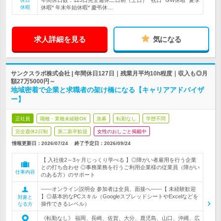
年間休日数：125日完全週休二日制（土日）* 祝日* GW休暇* 夏季
休日
休暇
休暇* 年末年始休暇* 慶弔休…
求人詳細を見る
気になる
サンクスラボ株式会社 | 年間休日127日｜残業月平均10h程度｜収入も◎月
額27万5000円～
地域密着で企業と求職者の架け橋になる【キャリアアドバイザ
ー】
正社員
職種・業種未経験OK
急募
転勤なし
学歴不問
完全週休2日制
第二新卒歓迎
女性のおしごと掲載中
情報更新日：2026/07/24
終了予定日：
2026/09/24
【 入社後2～3ヶ月じっくり学べる 】◎障がい者雇用を行う企業
との打ち合わせ ◎事務業務を行うご利用企業様の従業員（障がい
仕事内容
のある方）のサポート
――オンライン説明会 参加者は全員、面接へ――【 未経験歓迎
】◎基本的なPCスキル（GoogleスプレッドシートやExcelなどを
対象と
操作できるレベル）
なる方
《転勤なし》 福岡、長崎、佐賀、大分、鹿児島、山口、沖縄、広