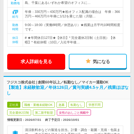
島、千葉にあるいずれか希望のオフィスに…
勤務地
年俸：330万円～430万円★柏オフィス配属の場合は 年俸：366
万円～466万円※年俸に1/12を乗じた額（月額…
給与
9:00～18:00（実働8時間／休憩あり）★残業は月平均10時間程度
勤務
時間
です。
# ★年間休日127日★【休日】* 完全週休2日制（土日祝）【休
休日
休暇
暇】* 有給休暇（10日／入社半年後…
求人詳細を見る
気になる
フジスコ株式会社 | 創業60年以上／転勤なし／マイカー通勤OK
【製造】未経験歓迎／年休126日／賞与実績4.5ヶ月／残業ほぼな
し
正社員
職種・業種未経験OK
急募
転勤なし
学歴不問
完全週休2日制
第二新卒歓迎
女性のおしごと掲載中
情報更新日：2026/07/31
終了予定日：
2026/10/01
清涼飲料水などの製造を担当。計量・調合・殺菌・充填・包装ま