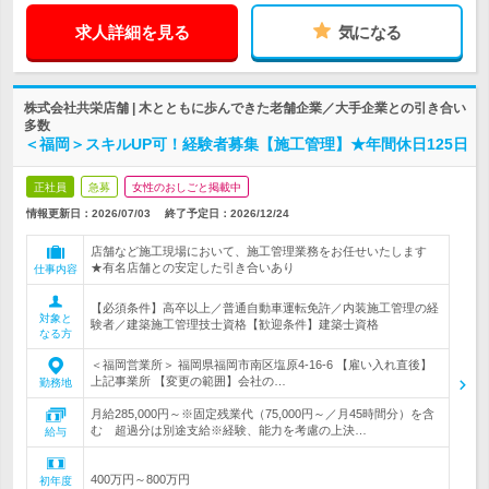
求人詳細を見る
気になる
株式会社共栄店舗 | 木とともに歩んできた老舗企業／大手企業との引き合い
多数
＜福岡＞スキルUP可！経験者募集【施工管理】★年間休日125日
正社員
急募
女性のおしごと掲載中
情報更新日：2026/07/03
終了予定日：
2026/12/24
店舗など施工現場において、施工管理業務をお任せいたします
★有名店舗との安定した引き合いあり
仕事内容
【必須条件】高卒以上／普通自動車運転免許／内装施工管理の経
対象と
験者／建築施工管理技士資格【歓迎条件】建築士資格
なる方
＜福岡営業所＞ 福岡県福岡市南区塩原4-16-6 【雇い入れ直後】
上記事業所 【変更の範囲】会社の…
勤務地
月給285,000円～※固定残業代（75,000円～／月45時間分）を含
む 超過分は別途支給※経験、能力を考慮の上決…
給与
400万円～800万円
初年度