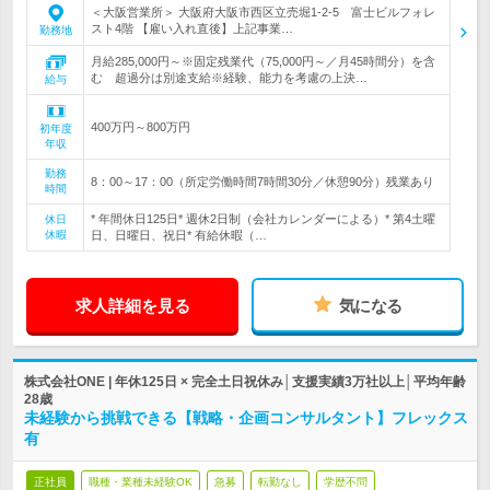
＜大阪営業所＞ 大阪府大阪市西区立売堀1-2-5 富士ビルフォレ
スト4階 【雇い入れ直後】上記事業…
勤務地
月給285,000円～※固定残業代（75,000円～／月45時間分）を含
む 超過分は別途支給※経験、能力を考慮の上決…
給与
400万円～800万円
初年度
年収
勤務
8：00～17：00（所定労働時間7時間30分／休憩90分）残業あり
時間
* 年間休日125日* 週休2日制（会社カレンダーによる）* 第4土曜
休日
休暇
日、日曜日、祝日* 有給休暇（…
求人詳細を見る
気になる
株式会社ONE | 年休125日 × 完全土日祝休み│支援実績3万社以上│平均年齢
28歳
未経験から挑戦できる【戦略・企画コンサルタント】フレックス
有
正社員
職種・業種未経験OK
急募
転勤なし
学歴不問