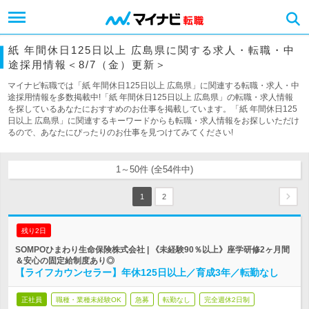
紙 年間休日125日以上 広島県に関する求人・転職・中
途採用情報＜8/7（金）更新＞
マイナビ転職では「紙 年間休日125日以上 広島県」に関連する転職・求人・中
途採用情報を多数掲載中!「紙 年間休日125日以上 広島県」の転職・求人情報
を探しているあなたにおすすめのお仕事を掲載しています。「紙 年間休日125
日以上 広島県」に関連するキーワードからも転職・求人情報をお探しいただけ
るので、あなたにぴったりのお仕事を見つけてみてください!
1～50件 (全54件中)
1
2
残り2日
SOMPOひまわり生命保険株式会社 | 《未経験90％以上》座学研修2ヶ月間
＆安心の固定給制度あり◎
【ライフカウンセラー】年休125日以上／育成3年／転勤なし
正社員
職種・業種未経験OK
急募
転勤なし
完全週休2日制