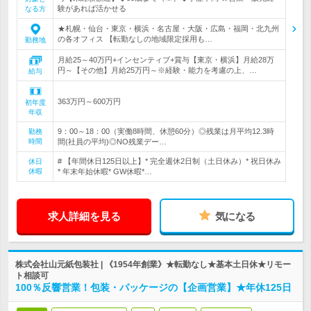
験があれば活かせる
なる方
★札幌・仙台・東京・横浜・名古屋・大阪・広島・福岡・北九州
の各オフィス 【転勤なしの地域限定採用も…
勤務地
月給25～40万円+インセンティブ+賞与【東京・横浜】月給28万
円～【その他】月給25万円～※経験・能力を考慮の上、…
給与
363万円～600万円
初年度
年収
9：00～18：00（実働8時間、休憩60分）◎残業は月平均12.3時
勤務
時間
間(社員の平均)◎NO残業デー…
# 【年間休日125日以上】* 完全週休2日制（土日休み）* 祝日休み
休日
休暇
* 年末年始休暇* GW休暇*…
求人詳細を見る
気になる
株式会社山元紙包装社 | 《1954年創業》★転勤なし★基本土日休★リモー
ト相談可
100％反響営業！包装・パッケージの【企画営業】★年休125日