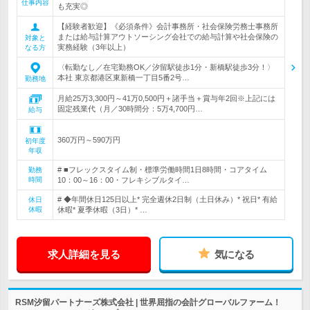
仕事内容
も充実◎
【経験者歓迎】《必須条件》会計事務所・社会保険労務士事務所
または給与計算アウトソーシング会社での給与計算や社会保険の
対象と
実務経験（3年以上）
なる方
〈転勤なし／在宅勤務OK／汐留駅徒歩1分・新橋駅徒歩3分！〉
本社 東京都港区東新橋一丁目5番2号…
勤務地
月給25万3,300円～41万0,500円＋諸手当＋賞与年2回※上記には
固定残業代（月／30時間分：5万4,700円…
給与
360万円～590万円
初年度
年収
# ■フレックスタイム制・標準労働時間1日8時間・コアタイム
勤務
時間
10：00～16：00・フレキシブルタイ…
# ◆年間休日125日以上* 完全週休2日制（土日休み）* 祝日* 有給
休日
休暇
休暇* 夏季休暇（3日）* …
求人詳細を見る
気になる
RSM汐留パートナーズ株式会社 | 世界屈指の会計グローバルファーム！