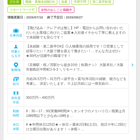
正社員
職種・業種未経験OK
急募
学歴不問
第二新卒歓迎
リモートワーク可
女性のおしごと掲載中
情報更新日：2026/07/16
終了予定日：
2026/08/27
【飛び込み・テレアポは無し】HP・電話からお問い合わせいた
だいたお客様に向けたご提案★入社後イチから丁寧に教えますの
仕事内容
で未経験でも安心です！
【未経験・第二新卒OK】◎人物重視の採用です！◎営業として
頑張りたい！大阪で腰を据えて働きたい！…そんな方はぜひ♪
対象と
★30代が活躍中の職場です！
なる方
《京橋駅・桜ノ宮駅から徒歩10分｜転勤ナシ》 大阪本社／大阪
市都島区中野町2-9-3 ＼リモートワ…
勤務地
月給26.5万円～31万円＋諸手当＋賞与(年2回)※経験、能力などを
考慮し、決定いたします。※上記月給には一律支給の…
給与
350万円～400万円
初年度
年収
8：30～17：30(実働8時間)# ＼オンオフのメリハリ◎／残業は月
勤務
時間
10時間以下と少なめ♪18時ま…
# ★年間休日125日★＜休日＞週休2日制(土日)、祝日※年に2回だ
休日
休暇
け土曜日出勤があります！＜休暇＞…