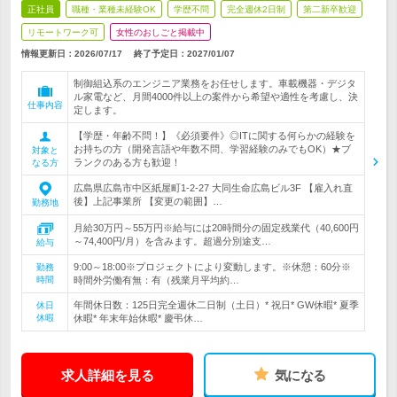
正社員
職種・業種未経験OK
学歴不問
完全週休2日制
第二新卒歓迎
リモートワーク可
女性のおしごと掲載中
情報更新日：2026/07/17
終了予定日：
2027/01/07
制御組込系のエンジニア業務をお任せします。車載機器・デジタ
ル家電など、月間4000件以上の案件から希望や適性を考慮し、決
仕事内容
定します。
【学歴・年齢不問！】《必須要件》◎ITに関する何らかの経験を
お持ちの方（開発言語や年数不問、学習経験のみでもOK）★ブ
対象と
ランクのある方も歓迎！
なる方
広島県広島市中区紙屋町1-2-27 大同生命広島ビル3F 【雇入れ直
後】上記事業所 【変更の範囲】…
勤務地
月給30万円～55万円※給与には20時間分の固定残業代（40,600円
～74,400円/月）を含みます。超過分別途支…
給与
9:00～18:00※プロジェクトにより変動します。※休憩：60分※
勤務
時間
時間外労働有無：有（残業月平均約…
年間休日数：125日完全週休二日制（土日）* 祝日* GW休暇* 夏季
休日
休暇
休暇* 年末年始休暇* 慶弔休…
求人詳細を見る
気になる