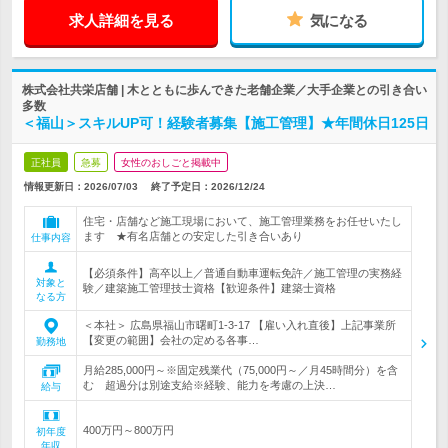
求人詳細を見る
気になる
株式会社共栄店舗 | 木とともに歩んできた老舗企業／大手企業との引き合い
多数
＜福山＞スキルUP可！経験者募集【施工管理】★年間休日125日
正社員
急募
女性のおしごと掲載中
情報更新日：2026/07/03
終了予定日：
2026/12/24
住宅・店舗など施工現場において、施工管理業務をお任せいたし
ます ★有名店舗との安定した引き合いあり
仕事内容
【必須条件】高卒以上／普通自動車運転免許／施工管理の実務経
対象と
験／建築施工管理技士資格【歓迎条件】建築士資格
なる方
＜本社＞ 広島県福山市曙町1-3-17 【雇い入れ直後】上記事業所
【変更の範囲】会社の定める各事…
勤務地
月給285,000円～※固定残業代（75,000円～／月45時間分）を含
む 超過分は別途支給※経験、能力を考慮の上決…
給与
400万円～800万円
初年度
年収