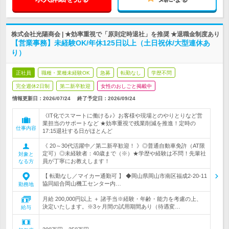
株式会社光陽商会 | ★効率重視で「原則定時退社」を推奨 ★退職金制度あり
【営業事務】未経験OK/年休125日以上（土日祝休/大型連休あ
り）
正社員
職種・業種未経験OK
急募
転勤なし
学歴不問
完全週休2日制
第二新卒歓迎
女性のおしごと掲載中
情報更新日：2026/07/24
終了予定日：
2026/09/24
《IT化でスマートに働ける♪》お客様や現場とのやりとりなど営
業担当のサポートなど ★効率重視で残業削減を推進！定時の
仕事内容
17:15退社する日がほとんど
《 20～30代活躍中／第二新卒歓迎！ 》◎普通自動車免許（AT限
定可）◎未経験者：40歳まで（※）★学歴や経験は不問！先輩社
対象と
員が丁寧にお教えします！
なる方
【 転勤なし／マイカー通勤可 】 ◆岡山県岡山市南区福成2-20-11
協同組合岡山機工センター内…
勤務地
月給 200,000円以上 ＋ 諸手当※経験・年齢・能力を考慮の上、
決定いたします。※3ヶ月間の試用期間あり（待遇変…
給与