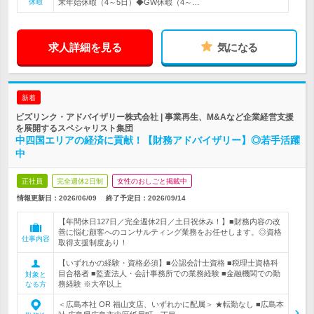
休暇
末年始休暇（4～5日）◆GW休暇（4～…
求人詳細を見る
気になる
新着
ビズリンク・アドバイザリー株式会社 | 事業再生、M&Aなど企業経営支援
を展開するスペシャリスト集団
中四国エリアの経済に貢献！【財務アドバイザリー】◎若手活躍
中
正社員
完全週休2日制
女性のおしごと掲載中
情報更新日：2026/06/09
終了予定日：
2026/09/14
【年間休日127日／完全週休2日／土日祝休み！】■財務内容の改
善に悩む顧客へのコンサルティング業務をお任せします。◎資格
仕事内容
取得支援制度あり！
【いずれかの経験・資格必須】■公認会計士資格 ■税理士資格科
目合格者 ■監査法人・会計事務所での業務経験 ■金融機関での勤
対象と
務経験 ※大卒以上
なる方
＜広島本社 OR 福山支店、いずれかに配属＞ ★転勤なし ■広島本