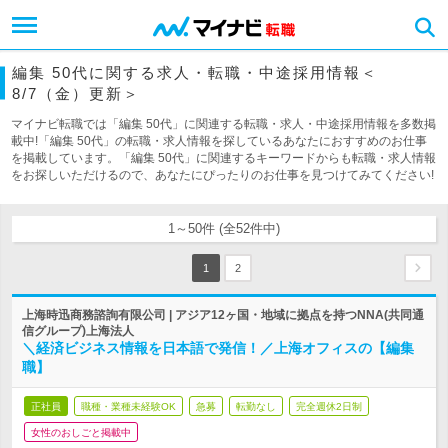
編集 50代に関する求人・転職・中途採用情報＜
8/7（金）更新＞
マイナビ転職では「編集 50代」に関連する転職・求人・中途採用情報を多数掲
載中!「編集 50代」の転職・求人情報を探しているあなたにおすすめのお仕事
を掲載しています。「編集 50代」に関連するキーワードからも転職・求人情報
をお探しいただけるので、あなたにぴったりのお仕事を見つけてみてください!
1～50件 (全52件中)
1
2
上海時迅商務諮詢有限公司 | アジア12ヶ国・地域に拠点を持つNNA(共同通
信グループ)上海法人
＼経済ビジネス情報を日本語で発信！／上海オフィスの【編集
職】
正社員
職種・業種未経験OK
急募
転勤なし
完全週休2日制
女性のおしごと掲載中