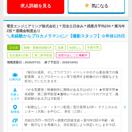
求人詳細を見る
気になる
電音エンジニアリング株式会社 | ＊完全土日休み＊残業月平均20h＊賞与年
2回＊退職金制度あり
＼未経験からプロカメラマンに／【撮影スタッフ】☆年休125日
正社員
職種・業種未経験OK
急募
転勤なし
学歴不問
完全週休2日制
第二新卒歓迎
女性のおしごと掲載中
情報更新日：2026/07/31
終了予定日：
2026/10/01
《毎日が成長、そしてワクワク》イベントやホテル宴会場での撮
影業務、またプロモーション等で使用する映像のロケ撮影などを
仕事内容
担当していただきます。
《やる気重視！映像制作に興味がある方はぜひ！》★学歴不問★
未経験・第二新卒歓迎★趣味レベルからバリバリのプロまで…撮
対象と
影経験がある方は大歓迎！
なる方
＜転勤なし／Ｕ・Ｉターン歓迎／直行直帰もOK＞ テクニカルセ
ンター（大島）を中心に、 本社（三田）…
勤務地
月給21万円～35万円＋残業代別途支給＋賞与年2回※年齢・経
験・能力などを考慮の上、当社規定により決定いたします※試…
給与