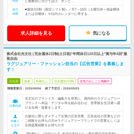
時間
に複数回に分けて設け、オンと…
■週休2日制（固定シフト制）／月7～10日（土曜日休＋他金曜休
休日
休暇
または日曜休）※社内カレンダーに準ずる…
求人詳細を見る
気になる
株式会社光文社 | 完全週休2日制(土日祝)*年間休日120日以上*賞与年4回*服
装自由
ラグジュアリー・ファッション担当の【広告営業】を募集しま
す！
正社員
急募
転勤なし
完全週休2日制
女性のおしごと掲載中
情報更新日：2026/08/06
終了予定日：
2026/09/03
光文社のブランド力・編集力を背景に、国内外のラグジュアリー
ブランドへ本誌・デジタル等を組み合わせ、世界観を生活者へ届
仕事内容
ける企画・提案をします。
出版社に限らずメディア企業の広告営業、広告会社の営業などの
ご経験をお持ちの方orラグジュアリーブランドでの営業もしくは
対象と
企画提案経験をお持ちの方
なる方
【転勤なし／自社ビル】 光文社本社ビル／東京都文京区音羽1－