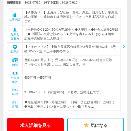
情報更新日：2026/07/10
終了予定日：
2026/09/10
【研修あり！】上海および江蘇、浙江、湖北、四川など、華東地
域の産業・企業動向や経済政策を中心とした日本語記事を作成し
仕事内容
ます。
《未経験OK！20～30代が活躍中》◆大卒以上◆社会人経験2年以
上◆中国語の文章が読める方★文章を書くのが好きな方★編集・
対象と
広報等の経験者は大歓迎！
なる方
【上海オフィス】 上海市長寧区金鐘路968号天会商務広場 6号
楼505-506室 ※上海市内の中心…
勤務地
月給14,000元以上（1元＝約23.85円）※2026/6/23時点※経験、
スキルなどを考慮した上、決定します。※…
給与
400万円～450万円
初年度
年収
勤務
9：00～18：00（実働8時間）※基本、定時退社です。
時間
◆完全週休2日制（毎週土曜日・日曜日または金曜日・土曜日）
休日
休暇
◆祝日（中国カレンダーに基づく）└旧正月な…
求人詳細を見る
気になる