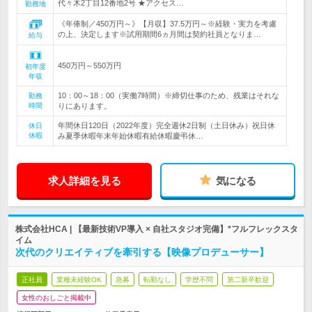
代々木2丁目12番地2号 ★アクセス…
勤務地
《年俸制／450万円～》【月収】37.5万円～※経験・実力を考慮
の上、決定します※試用期間6ヵ月間は契約社員となりま…
給与
450万円～550万円
初年度
年収
10：00～18：00（実働7時間）※締切仕事のため、残業はそれな
勤務
時間
りにあります。
年間休日120日（2022年度）完全週休2日制（土日休み）祝日休
休日
休暇
み夏季休暇年末年始休暇有給休暇慶弔休…
求人詳細を見る
気になる
株式会社HCA | 【最新技術VP導入 × 自社スタジオ完備】*フルフレックスタ
イム
次代のクリエイティブを牽引する【映像プロデューサー】
正社員
業種未経験OK
急募
転勤なし
学歴不問
第二新卒歓迎
女性のおしごと掲載中