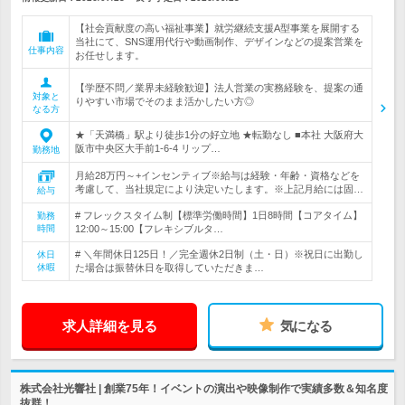
【社会貢献度の高い福祉事業】就労継続支援A型事業を展開する
当社にて、SNS運用代行や動画制作、デザインなどの提案営業を
仕事内容
お任せします。
【学歴不問／業界未経験歓迎】法人営業の実務経験を、提案の通
対象と
りやすい市場でそのまま活かしたい方◎
なる方
★「天満橋」駅より徒歩1分の好立地 ★転勤なし ■本社 大阪府大
阪市中央区大手前1-6-4 リップ…
勤務地
月給28万円～+インセンティブ※給与は経験・年齢・資格などを
考慮して、当社規定により決定いたします。※上記月給には固…
給与
# フレックスタイム制【標準労働時間】1日8時間【コアタイム】
勤務
時間
12:00～15:00【フレキシブルタ…
# ＼年間休日125日！／完全週休2日制（土・日）※祝日に出勤し
休日
休暇
た場合は振替休日を取得していただきま…
求人詳細を見る
気になる
株式会社光響社 | 創業75年！イベントの演出や映像制作で実績多数＆知名度
抜群！