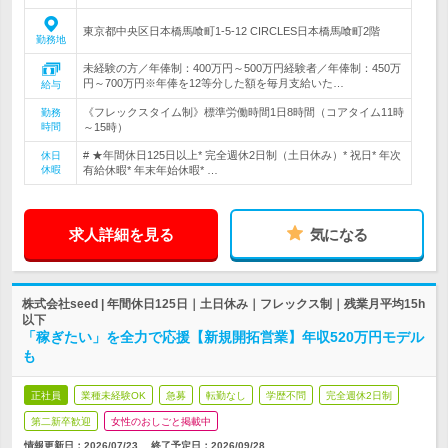
東京都中央区日本橋馬喰町1-5-12 CIRCLES日本橋馬喰町2階
勤務地
未経験の方／年俸制：400万円～500万円経験者／年俸制：450万
円～700万円※年俸を12等分した額を毎月支給いた…
給与
《フレックスタイム制》標準労働時間1日8時間（コアタイム11時
勤務
時間
～15時）
# ★年間休日125日以上* 完全週休2日制（土日休み）* 祝日* 年次
休日
休暇
有給休暇* 年末年始休暇* …
求人詳細を見る
気になる
株式会社seed | 年間休日125日｜土日休み｜フレックス制｜残業月平均15h
以下
「稼ぎたい」を全力で応援【新規開拓営業】年収520万円モデル
も
正社員
業種未経験OK
急募
転勤なし
学歴不問
完全週休2日制
第二新卒歓迎
女性のおしごと掲載中
情報更新日：2026/07/23
終了予定日：
2026/09/28