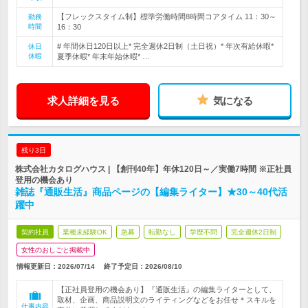
【フレックスタイム制】標準労働時間8時間コアタイム 11：30～
勤務
時間
16：30
# 年間休日120日以上* 完全週休2日制（土日祝）* 年次有給休暇*
休日
休暇
夏季休暇* 年末年始休暇* …
求人詳細を見る
気になる
残り3日
株式会社カタログハウス | 【創刊40年】年休120日～／実働7時間 ※正社員
登用の機会あり
雑誌『通販生活』商品ページの【編集ライター】★30～40代活
躍中
契約社員
業種未経験OK
急募
転勤なし
学歴不問
完全週休2日制
女性のおしごと掲載中
情報更新日：2026/07/14
終了予定日：
2026/08/10
【正社員登用の機会あり】『通販生活』の編集ライターとして、
取材、企画、商品説明文のライティングなどをお任せ＊スキルを
仕事内容