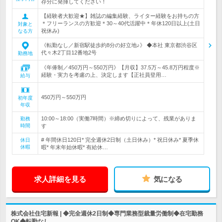
存分に発揮してください！
【経験者大歓迎★】雑誌の編集経験、ライター経験をお持ちの方
＊フリーランスの方歓迎＊30～40代活躍中＊年休120日以上(土日
対象と
祝休み)
なる方
《転勤なし／新宿駅徒歩約8分の好立地♪》 ◆本社 東京都渋谷区
代々木2丁目12番地2号
勤務地
《年俸制／450万円～550万円》【月収】37.5万～45.8万円程度※
経験・実力を考慮の上、決定します【正社員登用…
給与
450万円～550万円
初年度
年収
10:00～18:00（実働7時間）※締め切りによって、残業がありま
勤務
時間
す
# 年間休日120日* 完全週休2日制（土日休み）* 祝日休み* 夏季休
休日
休暇
暇* 年末年始休暇* 有給休…
求人詳細を見る
気になる
株式会社住宅新報 | ◆完全週休2日制◆専門業務型裁量労働制◆在宅勤務
OK◆転勤なし