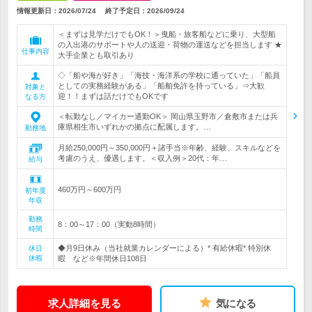
情報更新日：2026/07/24
終了予定日：
2026/09/24
＜まずは見学だけでもOK！＞曳船・旅客船などに乗り、大型船
の入出港のサポートや人の送迎・荷物の運送などを担当します ★
仕事内容
大手企業とも取引あり
◇「船や海が好き」「海技・海洋系の学校に通っていた」「船員
としての実務経験がある」「船舶免許を持っている」⇒大歓
対象と
迎！！まずは話だけでもOKです
なる方
＜転勤なし／マイカー通勤OK＞ 岡山県玉野市／倉敷市または兵
庫県相生市いずれかの拠点に配属します。…
勤務地
月給250,000円～350,000円＋諸手当※年齢、経験、スキルなどを
考慮のうえ、優遇します。＜収入例＞20代：年…
給与
460万円～600万円
初年度
年収
勤務
8：00～17：00（実動8時間）
時間
◆月9日休み（当社就業カレンダーによる）* 有給休暇* 特別休
休日
休暇
暇 など※年間休日108日
求人詳細を見る
気になる