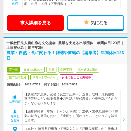
休暇
暇：10日～20日（下限日数は、入…
求人詳細を見る
気になる
一般社団法人農山漁村文化協会 | 農業を支える出版団体｜年間休日123日｜
土日祝休み｜賞与年2回
農業・自然・食に関わる！雑誌や書籍の【編集者】年間休日123
日
正社員
業種未経験OK
急募
学歴不問
完全週休2日制
第二新卒歓迎
リモートワーク可
女性のおしごと掲載中
情報更新日：2026/07/01
終了予定日：
2026/08/31
【農家の知恵を、読者に役立つ記事へ】企画、取材、原稿整理、
進行管理などの編集業務◆月刊誌『現代農業』や季刊誌『うかた
仕事内容
ま』などを担当します
【編集経験者（年数・ジャンル不問）】20代・30代活躍中◎「農
業の魅力を発信したい」「企画から関わりたい」という方を歓迎
対象と
します。
なる方
＜本社＞ 埼玉県戸田市上戸田2-2-2 ※「戸田公園駅」から徒歩15