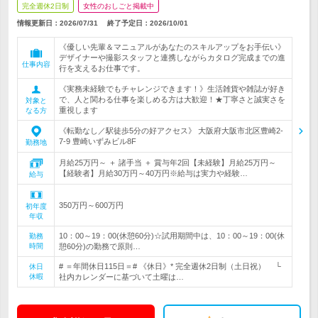
完全週休2日制
女性のおしごと掲載中
情報更新日：2026/07/31
終了予定日：
2026/10/01
《優しい先輩＆マニュアルがあなたのスキルアップをお手伝い》
デザイナーや撮影スタッフと連携しながらカタログ完成までの進
仕事内容
行を支えるお仕事です。
《実務未経験でもチャレンジできます！》生活雑貨や雑誌が好き
で、人と関わる仕事を楽しめる方は大歓迎！★丁寧さと誠実さを
対象と
重視します
なる方
《転勤なし／駅徒歩5分の好アクセス》 大阪府大阪市北区豊崎2-
7-9 豊崎いずみビル8F
勤務地
月給25万円～ ＋ 諸手当 ＋ 賞与年2回【未経験】月給25万円～
【経験者】月給30万円～40万円※給与は実力や経験…
給与
350万円～600万円
初年度
年収
10：00～19：00(休憩60分)☆試用期間中は、10：00～19：00(休
勤務
時間
憩60分)の勤務で原則…
# ＝年間休日115日＝# 《休日》* 完全週休2日制（土日祝） └
休日
休暇
社内カレンダーに基づいて土曜は…