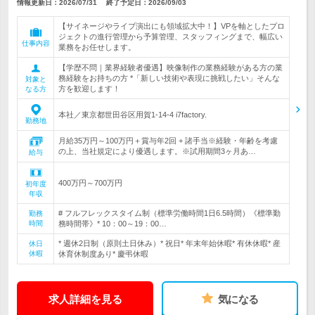
情報更新日：2026/07/31
終了予定日：
2026/09/03
【サイネージやライブ演出にも領域拡大中！】VPを軸としたプロ
ジェクトの進行管理から予算管理、スタッフィングまで、幅広い
仕事内容
業務をお任せします。
【学歴不問｜業界経験者優遇】映像制作の業務経験がある方の業
務経験をお持ちの方 *「新しい技術や表現に挑戦したい」そんな
対象と
方を歓迎します！
なる方
本社／東京都世田谷区用賀1-14-4 i7factory.
勤務地
月給35万円～100万円＋賞与年2回 + 諸手当※経験・年齢を考慮
の上、当社規定により優遇します。※試用期間3ヶ月あ…
給与
400万円～700万円
初年度
年収
# フルフレックスタイム制（標準労働時間1日6.5時間）《標準勤
勤務
時間
務時間帯》* 10：00～19：00…
* 週休2日制（原則土日休み）* 祝日* 年末年始休暇* 有休休暇* 産
休日
休暇
休育休制度あり* 慶弔休暇
求人詳細を見る
気になる