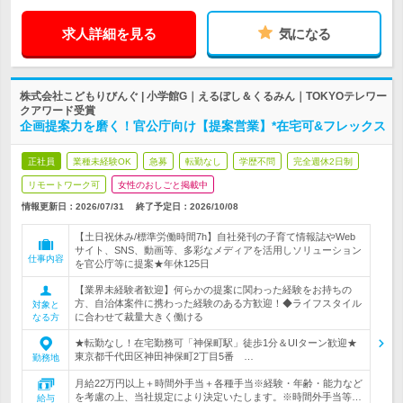
求人詳細を見る
気になる
株式会社こどもりびんぐ | 小学館G｜えるぼし＆くるみん｜TOKYOテレワー
クアワード受賞
企画提案力を磨く！官公庁向け【提案営業】*在宅可&フレックス
正社員
業種未経験OK
急募
転勤なし
学歴不問
完全週休2日制
リモートワーク可
女性のおしごと掲載中
情報更新日：2026/07/31
終了予定日：
2026/10/08
【土日祝休み/標準労働時間7h】自社発刊の子育て情報誌やWeb
サイト、SNS、動画等、多彩なメディアを活用しソリューション
仕事内容
を官公庁等に提案★年休125日
【業界未経験者歓迎】何らかの提案に関わった経験をお持ちの
方、自治体案件に携わった経験のある方歓迎！◆ライフスタイル
対象と
に合わせて裁量大きく働ける
なる方
★転勤なし！在宅勤務可「神保町駅」徒歩1分＆UIターン歓迎★
東京都千代田区神田神保町2丁目5番 …
勤務地
月給22万円以上＋時間外手当＋各種手当※経験・年齢・能力など
を考慮の上、当社規定により決定いたします。※時間外手当等…
給与