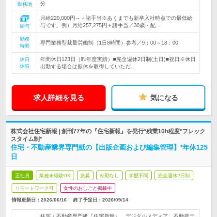
分
勤務地
月給220,000円～＋諸手当※あくまでも新卒入社時点での最低給
与です。例）月給257,275円＋諸手当／30歳・配…
給与
勤務
専門業務型裁量労働制（1日8時間）参考／9：00～18：00
時間
年間休日123日（昨年度実績）■完全週休2日制(土日)■祝日※休日
休日
休暇
出勤する場合は振休を取得していただ…
求人詳細を見る
気になる
株式会社住宅新報 | 創刊77年の『住宅新報』を発行*残業10h程度*フレック
スタイム制*
住宅・不動産業界専門紙の【出版企画および編集管理】*年休125
日
正社員
業種未経験OK
急募
転勤なし
学歴不問
完全週休2日制
リモートワーク可
女性のおしごと掲載中
情報更新日：2026/06/16
終了予定日：
2026/09/14
住宅・不動産専門紙『住宅新報』、デジタルメディア、不動産テ