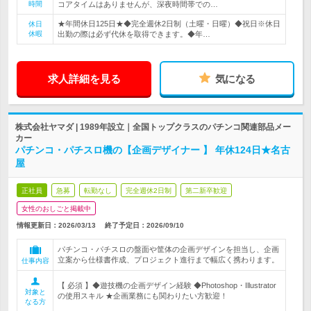
時間
コアタイムはありませんが、深夜時間帯での…
★年間休日125日★◆完全週休2日制（土曜・日曜）◆祝日※休日
休日
休暇
出勤の際は必ず代休を取得できます。◆年…
求人詳細を見る
気になる
株式会社ヤマダ | 1989年設立｜全国トップクラスのパチンコ関連部品メー
カー
パチンコ・パチスロ機の【企画デザイナー 】 年休124日★名古
屋
正社員
急募
転勤なし
完全週休2日制
第二新卒歓迎
女性のおしごと掲載中
情報更新日：2026/03/13
終了予定日：
2026/09/10
パチンコ・パチスロの盤面や筐体の企画デザインを担当し、企画
立案から仕様書作成、プロジェクト進行まで幅広く携わります。
仕事内容
【 必須 】◆遊技機の企画デザイン経験 ◆Photoshop・Illustrator
対象と
の使用スキル ★企画業務にも関わりたい方歓迎！
なる方