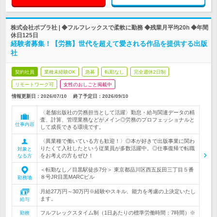
株式会社ポプラ社 | ◆フルフレックスで柔軟に勤務 ◆残業月平均20h ◆年間
休日125日
経験者募集！【労務】世代を超えて愛される作品を提供する出版
社
契約社員
業種未経験OK
急募
転勤なし
完全週休2日制
リモートワーク可
女性のおしごと掲載中
情報更新日：2026/07/10
終了予定日：
2026/09/10
〈老舗出版社の労務担当として活躍〉勤怠・給与関連データの精
査、計算、管理業務などがメイン◎労務のプロフェッショナルと
仕事内容
して成長できる環境です。
〈異業種で働いている方も歓迎！〉◎本が好きで出版事業に関わ
りたくて入社したという従業員が多数活躍中。◎仕事復帰で転職
対象と
をお考えの方もぜひ！
なる方
＜転勤なし／目黒駅徒歩7分＞ 東京都品川区西五反田三丁目５番
８号JR目黒MARCビル
勤務地
月給27万円～30万円※経験やスキル、能力を考慮の上決定いたし
ます。
給与
フルフレックスタイム制（1日あたりの標準労働時間：7時間）※
勤務