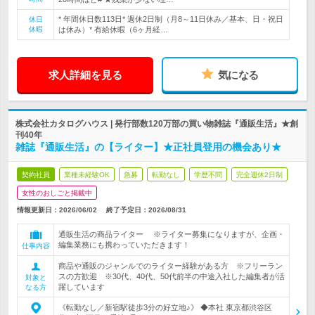
* 年間休日数113日* 週休2日制（月8～11日休み／基本、日・祝日
休日
休暇
は休み）* 有給休暇（6ヶ月経…
求人詳細を見る
気になる
株式会社カタログハウス | 発行部数120万部の買い物雑誌『通販生活』★創
刊40年
雑誌『通販生活』の【ライター】★正社員登用の機会あり★
契約社員
業種未経験OK
急募
転勤なし
学歴不問
完全週休2日制
女性のおしごと掲載中
情報更新日：2026/06/02
終了予定日：
2026/08/31
通販生活の商品ライター ※ライター募集になりますが、企画・
編集業務にも携わっていただきます！
仕事内容
商品や通販のジャンルでのライター経験がある方 ※フリーラン
スの方歓迎 ※30代、40代、50代前半の中途入社した編集者が活
対象と
躍しています
なる方
《転勤なし／新宿駅徒歩3分の好立地♪》 ◆本社 東京都渋谷区