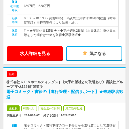
350万円～520万円
初年度
年収
9：30～18：30（実働8時間）※残業は月平均20h時間程度（昨年
勤務
時間
度実績）※担当案件により始業・終…
# ＝★年間休日125日★＝◆完全週休2日制（土日休み）※休日出
休日
休暇
勤をした場合は代休を取得◆夏季休暇◆…
求人詳細を見る
気になる
新着
株式会社ＫＰＳホールディングス | 《大手出版社との取引あり》講談社グル
ープ*年休125日*残業少
電子コミック・書籍の【進行管理～配信サポート】★未経験者歓
迎
正社員
転勤なし
完全週休2日制
第二新卒歓迎
情報更新日：2026/08/07
終了予定日：
2026/09/10
電子コミック・書籍制作のコード発行から進行窓口として進捗管