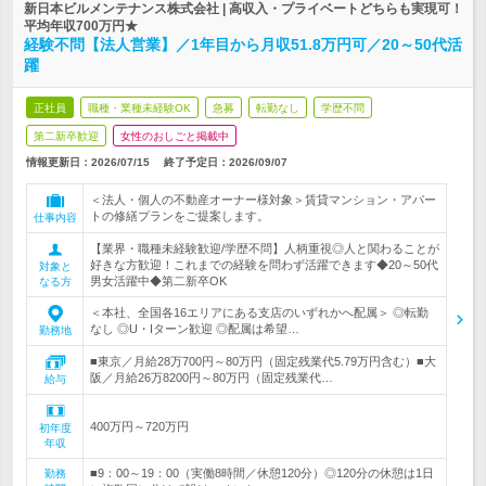
新日本ビルメンテナンス株式会社 | 高収入・プライベートどちらも実現可！
平均年収700万円★
経験不問【法人営業】／1年目から月収51.8万円可／20～50代活
躍
正社員
職種・業種未経験OK
急募
転勤なし
学歴不問
第二新卒歓迎
女性のおしごと掲載中
情報更新日：2026/07/15
終了予定日：
2026/09/07
＜法人・個人の不動産オーナー様対象＞賃貸マンション・アパー
トの修繕プランをご提案します。
仕事内容
【業界・職種未経験歓迎/学歴不問】人柄重視◎人と関わることが
好きな方歓迎！これまでの経験を問わず活躍できます◆20～50代
対象と
男女活躍中◆第二新卒OK
なる方
＜本社、全国各16エリアにある支店のいずれかへ配属＞ ◎転勤
なし ◎U・Iターン歓迎 ◎配属は希望…
勤務地
■東京／月給28万700円～80万円（固定残業代5.79万円含む）■大
阪／月給26万8200円～80万円（固定残業代…
給与
400万円～720万円
初年度
年収
■9：00～19：00（実働8時間／休憩120分）◎120分の休憩は1日
勤務