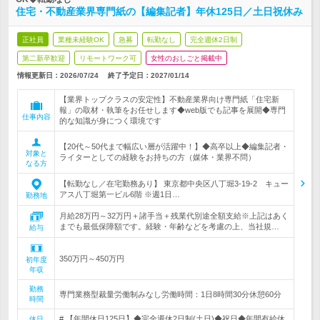
住宅・不動産業界専門紙の【編集記者】年休125日／土日祝休み
正社員
業種未経験OK
急募
転勤なし
完全週休2日制
第二新卒歓迎
リモートワーク可
女性のおしごと掲載中
情報更新日：2026/07/24
終了予定日：
2027/01/14
【業界トップクラスの安定性】不動産業界向け専門紙「住宅新
報」の取材・執筆をお任せします◆web版でも記事を展開◆専門
仕事内容
的な知識が身につく環境です
【20代～50代まで幅広い層が活躍中！】◆高卒以上◆編集記者・
対象と
ライターとしての経験をお持ちの方（媒体・業界不問）
なる方
【転勤なし／在宅勤務あり】 東京都中央区八丁堀3-19-2 キュー
アス八丁堀第一ビル6階 ※週1日…
勤務地
月給28万円～32万円＋諸手当＋残業代別途全額支給※上記はあく
までも最低保障額です。経験・年齢などを考慮の上、当社規…
給与
350万円～450万円
初年度
年収
勤務
専門業務型裁量労働制みなし労働時間：1日8時間30分休憩60分
時間
# 【年間休日125日】◆完全週休2日制(土日)◆祝日◆年間有給休
休日