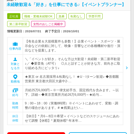
未経験歓迎＆「好き」を仕事にできる♪【イベントプランナー】
正社員
職種・業種未経験OK
急募
転勤なし
学歴不問
第二新卒歓迎
女性のおしごと掲載中
情報更新日：2026/07/31
終了予定日：
2026/10/01
【有名企業＆大規模案件も多数！】企業イベント・スポーツ・展
示会などの依頼に対して、映像・音響などの各種機材や進行・演
仕事内容
出などを提案します。
＼「イベントが好き」そんな方は大歓迎！未経験・第二新卒歓迎
♪／ ◆要普免（AT可） ◎人と話すことが好きな方、前向きに取
対象と
り組める方にピッタリ♪
なる方
★東京 or 名古屋採用＆転勤なし！ ★U・Iターン歓迎♪ ◆首都圏
営業所 東京都大田区大森中2-…
勤務地
月給25万6,000円～※一律支給手当、固定残代を含みます。～以
下、詳細～◆東京営業所月給26万6,000円～★給与…
給与
9：00～18：00（実働8時間）※イベントにあわせて、変動・調
勤務
時間
整の場合があります。# ★残業はだい…
【休日】* 月6～8日※希望＋イベントなどのスケジュールにあわ
休日
休暇
せて調整【休暇】* 夏期休暇* 年末年…