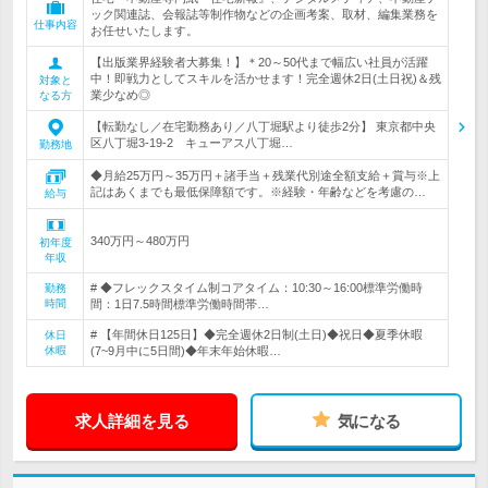
ック関連誌、会報誌等制作物などの企画考案、取材、編集業務を
仕事内容
お任せいたします。
【出版業界経験者大募集！】＊20～50代まで幅広い社員が活躍
中！即戦力としてスキルを活かせます！完全週休2日(土日祝)＆残
対象と
業少なめ◎
なる方
【転勤なし／在宅勤務あり／八丁堀駅より徒歩2分】 東京都中央
区八丁堀3-19-2 キューアス八丁堀…
勤務地
◆月給25万円～35万円＋諸手当＋残業代別途全額支給＋賞与※上
記はあくまでも最低保障額です。※経験・年齢などを考慮の…
給与
340万円～480万円
初年度
年収
# ◆フレックスタイム制コアタイム：10:30～16:00標準労働時
勤務
時間
間：1日7.5時間標準労働時間帯…
# 【年間休日125日】◆完全週休2日制(土日)◆祝日◆夏季休暇
休日
休暇
(7~9月中に5日間)◆年末年始休暇…
求人詳細を見る
気になる