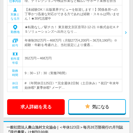
理、ディレクションや検証作業など幅広いサポート業務を担当
仕事内容
【未経験OK！出版業界デビューを歓迎します！】関係各所への
丁寧かつ迅速な対応ができる方であれば経験・スキルは問いませ
対象と
ん！★30代活躍中
なる方
★転勤なし／駅チカ！ 東京都文京区音羽2-12-21 ※株式会社ＫＰ
Ｓソリューションズへ出向となり…
勤務地
年俸制352万円～468万円（月額27万4,200円～36万8,190円）※
経験・年齢を考慮の上、当社規定により優遇…
給与
352万円～468万円
初年度
年収
勤務
9：30～17：30（実働7時間）
時間
# 《年間休日125日》* 完全週休2日制（土日休み）* 祝日* 年末年
休日
休暇
始休暇* 夏季休暇* メーデ…
求人詳細を見る
気になる
一般社団法人農山漁村文化協会 | ＜年休123日＞毎月20万部発行の月刊誌
『現代農業』は創刊100年