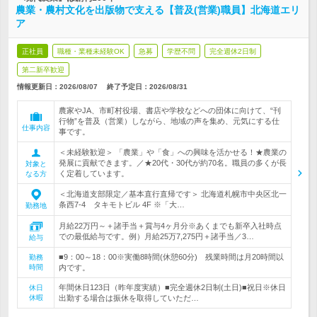
農業・農村文化を出版物で支える【普及(営業)職員】北海道エリ
ア
正社員
職種・業種未経験OK
急募
学歴不問
完全週休2日制
第二新卒歓迎
情報更新日：2026/08/07
終了予定日：
2026/08/31
農家やJA、市町村役場、書店や学校などへの団体に向けて、“刊
行物”を普及（営業）しながら、地域の声を集め、元気にする仕
仕事内容
事です。
＜未経験歓迎＞ 「農業」や「食」への興味を活かせる！★農業の
発展に貢献できます。／★20代・30代が約70名。職員の多くが長
対象と
く定着しています。
なる方
＜北海道支部限定／基本直行直帰です＞ 北海道札幌市中央区北一
条西7-4 タキモトビル 4F ※「大…
勤務地
月給22万円～＋諸手当＋賞与4ヶ月分※あくまでも新卒入社時点
での最低給与です。例）月給25万7,275円＋諸手当／3…
給与
■9：00～18：00※実働8時間(休憩60分) 残業時間は月20時間以
勤務
時間
内です。
年間休日123日（昨年度実績）■完全週休2日制(土日)■祝日※休日
休日
休暇
出勤する場合は振休を取得していただ…