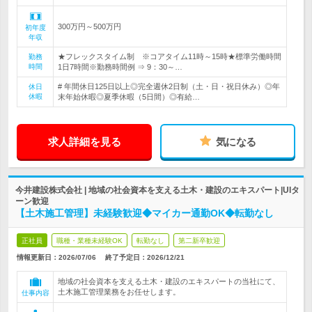
300万円～500万円
初年度
年収
★フレックスタイム制 ※コアタイム11時～15時★標準労働時間
勤務
時間
1日7時間※勤務時間例 ⇒ 9：30～…
# 年間休日125日以上◎完全週休2日制（土・日・祝日休み）◎年
休日
休暇
末年始休暇◎夏季休暇（5日間）◎有給…
求人詳細を見る
気になる
今井建設株式会社 | 地域の社会資本を支える土木・建設のエキスパート|UIタ
ーン歓迎
【土木施工管理】未経験歓迎◆マイカー通勤OK◆転勤なし
正社員
職種・業種未経験OK
転勤なし
第二新卒歓迎
情報更新日：2026/07/06
終了予定日：
2026/12/21
地域の社会資本を支える土木・建設のエキスパートの当社にて、
土木施工管理業務をお任せします。
仕事内容