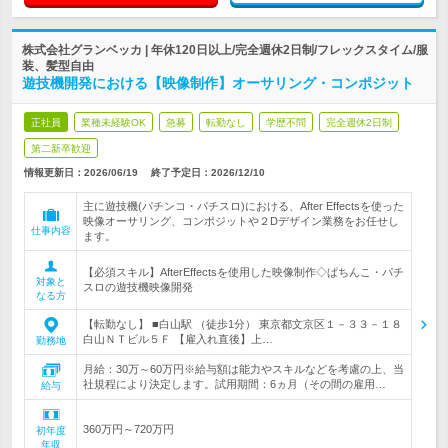
株式会社グランベッカ | 年休120日以上/完全週休2日制/フレックスタイム/服
装、髪型自由
遊技機開発における【映像制作】オーサリング・コンポジット
正社員
業種未経験OK
急募
転勤なし
学歴不問
完全週休2日制
第二新卒歓迎
情報更新日：2026/06/19
終了予定日：
2026/12/10
主に遊技機(パチンコ・パチスロ)における、After Effectsを使った
映像オーサリング、コンポジットや２Dデザイン業務をお任せし
仕事内容
ます。
【必須スキル】AfterEffectsを使用した映像制作◇ぱちんこ・パチ
対象と
スロの遊技機映像開発
なる方
【転勤なし】 ■白山駅 （徒歩1分） 東京都文京区１－３３－１８
白山ＮＴビル５Ｆ 【雇入れ直後】上…
勤務地
月給：30万～60万円※給与額は能力やスキルなどを考慮の上、当
社規程により決定します。試用期間：6ヵ月（その間の雇用…
給与
360万円～720万円
初年度
年収