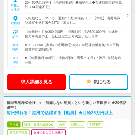
20～50代活躍中！《未経験歓迎》◆高卒以上◆普通自動車運転免
対象と
許（AT限定不可）
なる方
＼転勤なし・マイカー通勤OK(駐車場あり)／ 【本社】 長野県諏
訪郡富士見町落合2373 【雇入れ…
勤務地
《未経験》月給200,000円～《経験者》月給300,000円～※経験、
能力を考慮の上、当社規定により決定いたします…
給与
8:00～17:00（実働7.5時間/休憩90分）時間外労働有無:有※平均
勤務
時間
残業時間10時間/月
# 【年間休日100日】* 週休2日制（隔週土＋日）* 祝日* 年間有給
休日
休暇
休暇
求人詳細を見る
気になる
植田曳船株式会社 | ＜「航海しない船員」という新しい選択肢＞ ★20代活
躍中！
毎日帰れる！港湾で活躍する【船員】★月給25万円以上
正社員
職種・業種未経験OK
急募
転勤なし
学歴不問
第二新卒歓迎
女性のおしごと掲載中