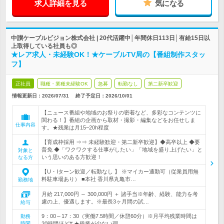
求人詳細を見る
気になる
中讃ケーブルビジョン株式会社 | 20代活躍中│年間休日113日│有給15日以
上取得している社員も◎
★レア求人・未経験OK！★ケーブルTV局の【番組制作スタッ
フ】
正社員
職種・業種未経験OK
急募
転勤なし
第二新卒歓迎
情報更新日：2026/07/31
終了予定日：
2026/10/01
【ニュース番組や地域のお祭りの密着など、多彩なコンテンツに
関わる！】番組の企画から取材・撮影・編集などをお任せしま
仕事内容
す。★残業は月15~20h程度
【育成枠採用 ⇒⇒ 未経験歓迎・第二新卒歓迎】◆高卒以上 ◆要
普免 ◆「ワクワクする仕事がしたい」「地域を盛り上げたい」と
対象と
いう思いのある方歓迎！
なる方
【U・Iターン歓迎／転勤なし 】 ※マイカー通勤可（従業員用無
料駐車場あり） ■本社 香川県丸亀市…
勤務地
月給 217,000円 ～ 300,000円 ＋ 諸手当※年齢、経験、能力を考
慮の上、優遇します。※最長3ヶ月間の試…
給与
9：00～17：30（実働7.5時間／休憩60分）※月平均残業時間は
勤務
時間
20時間ほど# ★残業が少ない理…