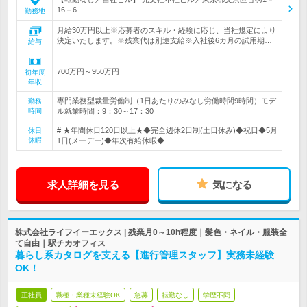
16－6
勤務地
月給30万円以上※応募者のスキル・経験に応じ、当社規定により
決定いたします。※残業代は別途支給※入社後6カ月の試用期…
給与
700万円～950万円
初年度
年収
専門業務型裁量労働制（1日あたりのみなし労働時間9時間）モデ
勤務
時間
ル就業時間：9：30～17：30
# ★年間休日120日以上★◆完全週休2日制(土日休み)◆祝日◆5月
休日
休暇
1日(メーデー)◆年次有給休暇◆…
求人詳細を見る
気になる
株式会社ライフイーエックス | 残業月0～10h程度｜髪色・ネイル・服装全
て自由｜駅チカオフィス
暮らし系カタログを支える【進行管理スタッフ】実務未経験
OK！
正社員
職種・業種未経験OK
急募
転勤なし
学歴不問