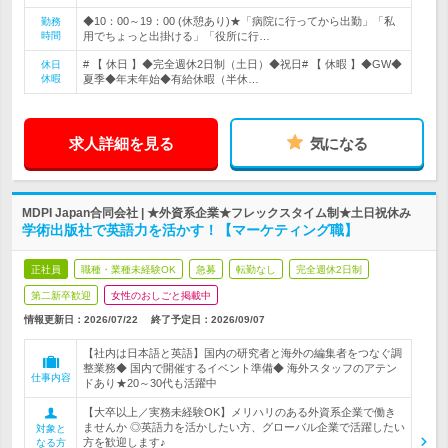
◆10：00～19：00 (休憩あり)★「病院に行ってから出勤」「私
勤務
時間
用でちょっと出掛ける」「役所に行…
# 【 休日 】◆完全週休2日制（土日）◆祝日# 【 休暇 】◆GW◆
休日
休暇
夏季◆年末年始◆有給休暇（半休…
求人詳細を見る
気になる
MDPI Japan合同会社 | ★外資系企業★フレックスタイム制★土日祝休み
学術出版社で英語力を活かす！【マーケティング職】
正社員
職種・業種未経験OK
急募
転勤なし
完全週休2日制
第二新卒歓迎
女性のおしごと掲載中
情報更新日：2026/07/22
終了予定日：
2026/09/07
【社内は日本語と英語】国内の研究者と海外の編集者をつなぐ調
整業務◆ 国内で開催するイベント準備◆ 海外スタッフのアテン
仕事内容
ドあり★20～30代も活躍中
【大卒以上／実務未経験OK】メリハリのある外資系企業で働き
ませんか ◎英語力を活かしたい方、グローバル企業で活躍したい
対象と
方を歓迎します♪
なる方