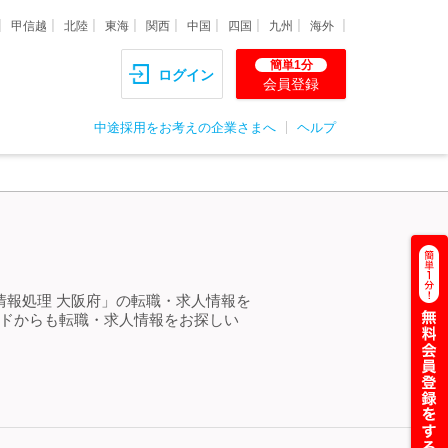
甲信越
北陸
東海
関西
中国
四国
九州
海外
簡単1分
ログイン
会員登録
中途採用をお考えの企業さまへ
ヘルプ
＞
情報処理 大阪府」の転職・求人情報を
ードからも転職・求人情報をお探しい