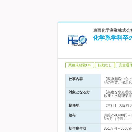
東西化学産業株式会社
化学系学科卒
業種未経験OK
転勤なし
完全週
仕事内容
【既存顧客中心で
品の売買、採水お
対象となる方
【高度な水処理技
歓迎＞水処理業界
勤務地
【本社】 大阪府大
給与
月給250,400
3ヵ月（待遇に…
初年度年収
351万円～500万