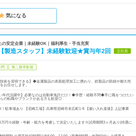
気になる
年以上の安定企業｜未経験OK｜福利厚生・手当充実
【製造スタッフ】未経験歓迎★賞与年2回
正社員
不問
第二新卒歓迎
技術を習得できる】◆金属製品の表面処理加工に携わり、鉄製品の防錆や耐久性
をお任せします。
広い年代活躍中】必要なのは自動車免許だけ！◆学歴・経験不問◆手に職をつけたい
らの転職やブランクがある方も歓迎◎
K！駐車場あり 【尼崎工場】兵庫県尼崎市末広町1-9 【雇い入れ直後】上記事業
35万円※経験・年齢・能力を考慮して決定いたします※試用期間3ヶ月あり(待遇に