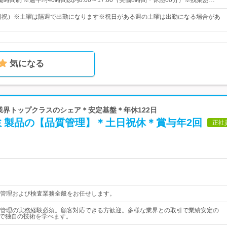
時間制 ※週平均40時間以内8:00～17:00（実働8時間・休憩60分）※残業あ…
土日祝）※土曜は隔週で出勤になります※祝日がある週の土曜は出勤になる場合があ
気になる
 業界トップクラスのシェア＊安定基盤＊年休122日
ミ製品の【品質管理】＊土日祝休＊賞与年2回
正社
管理および検査業務全般をお任せします。
管理の実務経験必須。顧客対応できる方歓迎。多様な業界との取引で業績安定の
Tで独自の技術を学べます。