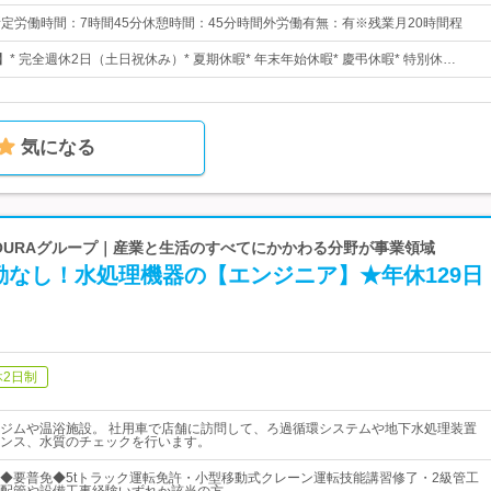
0所定労働時間：7時間45分休憩時間：45分時間外労働有無：有※残業月20時間程
】* 完全週休2日（土日祝休み）* 夏期休暇* 年末年始休暇* 慶弔休暇* 特別休…
気になる
 OURAグループ｜産業と生活のすべてにかかわる分野が事業領域
勤なし！水処理機器の【エンジニア】★年休129日
休2日制
ジムや温浴施設。 社用車で店舗に訪問して、ろ過循環システムや地下水処理装置
ンス、水質のチェックを行います。
◆要普免◆5tトラック運転免許・小型移動式クレーン運転技能講習修了・2級管工