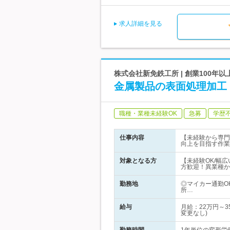
求人詳細を見る
株式会社新免鉄工所 | 創業100
金属製品の表面処理加工
職種・業種未経験OK
急募
学歴
仕事内容
【未経験から専門
向上を目指す作業
対象となる方
【未経験OK/幅
方歓迎！異業種か
勤務地
◎マイカー通勤O
所…
給与
月給：22万円～
変更なし)