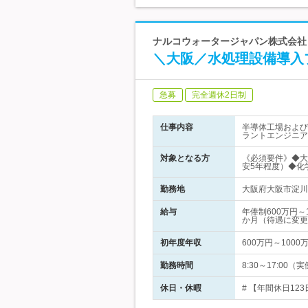
ナルコウォータージャパン株式会社 |
＼大阪／水処理設備導入
急募
完全週休2日制
仕事内容
半導体工場および
ラントエンジニア
対象となる方
《必須要件》◆大
安5年程度）◆化
勤務地
大阪府大阪市淀川
給与
年俸制600万円
か月（待遇に変更
初年度年収
600万円～1000
勤務時間
8:30～17:00
休日・休暇
# 【年間休日12