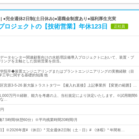
 ●完全週休2日制(土日休み)●退職金制度あり●福利厚生充実
プロジェクトの【技術営業】年休123日
正社員
データセンター関連顧客向けの水処理設備導入プロジェクトにおいて、装置・プ
リングを主軸とした技術営業を担当。
学院卒◆装置エンジニアリングまたはプラントエンジニアリングの実務経験（目
学工学に関する基礎的知識 他
区宮原3-5-26 新大阪トラストタワー 【雇入れ直後】上記事業所 【変更の範囲】…
～1,000万円※経験、能力を考慮の上、当社規定により決定いたします。※試用期間6
な…
万円
（実働7.5時間/休憩60分）※平均残業時間20時間/月
3日】※2026年度# 《休日》* 完全週休2日制（土・日）# 《休暇》* 年間有…