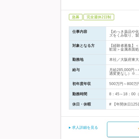
急募
完全週休2日制
仕事内容
【めっき薬品や化
ズをくみ取り、製
対象となる方
【経験者募集】＜
歓迎＞金属表面
勤務地
本社／大阪府東大阪
給与
月給285,000
遇変更なし）※…
初年度年収
500万円～800万
勤務時間
8：45～18：0
休日・休暇
# 【年間休日12
求人詳細を見る