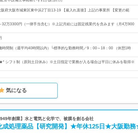
配管や設備工事経験いずれか該当の方
大阪府大阪市城東区東中浜2丁目13-19 【雇入れ直後】上記の事業所 【変更の範
円～32万3300円（一律手当含む）※上記月給には固定残業代を含みます（月4万900
円
時間制（週平均40時間以内）└標準的な勤務時間／9：00～18：00 （休憩1時
日★* シフト制（原則土日休み）※土日指定で業務が入る場合は平日に休みを取得※
気になる
【1949年創業】水と電気と化学で、被膜を創る会社
化成処理薬品【研究開発】★年休125日★大阪勤務