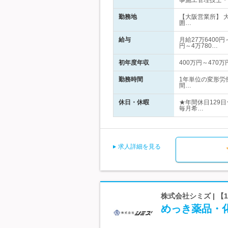
事施工管理技士・
勤務地
【大阪営業所】 
囲…
給与
月給27万6400
円～4万780…
初年度年収
400万円～470万
勤務時間
1年単位の変形労働
間…
休日・休暇
★年間休日129
毎月希…
求人詳細を見る
株式会社シミズ | 
めっき薬品・