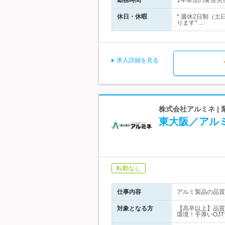
勤務時間
1年単位の変形労働
休日・休暇
* 週休2日制（
ります*…
求人詳細を見る
株式会社アルミネ |
東大阪／アル
転勤なし
仕事内容
アルミ製品の品質
対象となる方
【高卒以上】品質
環境！手厚いOJ