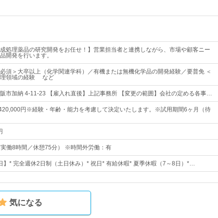
成処理薬品の研究開発をお任せ！】営業担当者と連携しながら、市場や顧客ニー
品開発を行います。
必須＞大卒以上（化学関連学科）／有機または無機化学品の開発経験／要普免 ＜
処理領域の経験 など
市加納 4-11-23 【雇入れ直後】上記事務所 【変更の範囲】会社の定める各事…
円～420,000円※経験・年齢・能力を考慮して決定いたします。※試用期間6ヶ月（待
円
0（実働8時間／休憩75分） ※時間外労働：有
5日】* 完全週休2日制（土日休み）* 祝日* 有給休暇* 夏季休暇（7～8日）*…
気になる