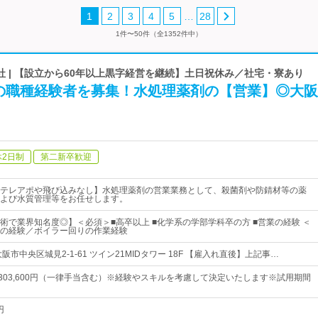
…
1
2
3
4
5
28
1件〜50件（全1352件中）
 | 【設立から60年以上黒字経営を継続】土日祝休み／社宅・寮あり
の職種経験者を募集！水処理薬剤の【営業】◎大阪
休2日制
第二新卒歓迎
テレアポや飛び込みなし】水処理薬剤の営業業務として、殺菌剤や防錆材等の薬
よび水質管理等をお任せします。
術で業界知名度◎】＜必須＞■高卒以上 ■化学系の学部学科卒の方 ■営業の経験 ＜
の経験／ボイラー回りの作業経験
阪市中央区城見2-1-61 ツイン21MIDタワー 18F 【雇入れ直後】上記事…
円～303,600円（一律手当含む）※経験やスキルを考慮して決定いたします※試用期間
円