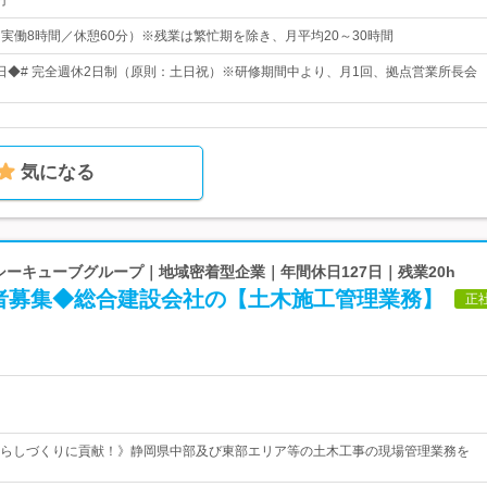
円
0（実働8時間／休憩60分）※残業は繁忙期を除き、月平均20～30時間
21日◆# 完全週休2日制（原則：土日祝）※研修期間中より、月1回、拠点営業所長会
気になる
 シーキューブグループ｜地域密着型企業｜年間休日127日｜残業20h
者募集◆総合建設会社の【土木施工管理業務】
正
らしづくりに貢献！》静岡県中部及び東部エリア等の土木工事の現場管理業務を