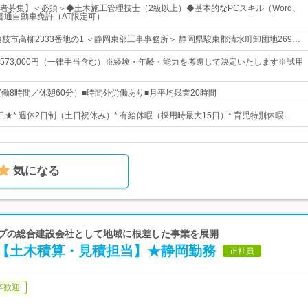
者募集】＜必須＞◆土木施工管理技士（2級以上）◆基本的なPCスキル（Word、
◆普通自動車免許（AT限定可）
枝市高柳2333番地の1 ＜静岡東部工事事務所＞ 静岡県駿東郡清水町卸団地269…
0円～573,000円（一律手当含む）※経験・年齢・能力を考慮して決定いたします※試用
00（実働8時間／休憩60分）■時間外労働あり■月平均残業20時間
7日★* 週休2日制（土日祝休み）* 有給休暇（採用時最大15日）* 育児特別休暇…
気になる
ープの総合建設会社として地域に根差した事業を展開
【土木積算・見積担当】★静岡勤務
正社員
卒歓迎