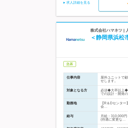
求人詳細を見る
株式会社ハマネツ |
＜静岡県浜松
急募
仕事内容
屋外ユニットで顧
せします。
対象となる方
必須◆大卒以上
での設計・開発の
勤務地
【R＆Dセンター
会…
給与
月給：310,00
(待遇に変更な…