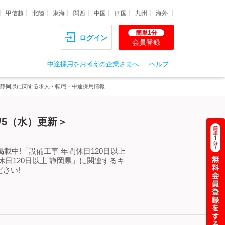
甲信越
北陸
東海
関西
中国
四国
九州
海外
簡単1分
ログイン
会員登録
中途採用をお考えの企業さまへ
ヘルプ
上 静岡県に関する求人・転職・中途採用情報
/5（水）更新＞
載中!「設備工事 年間休日120日以上
日120日以上 静岡県」に関連するキ
さい!