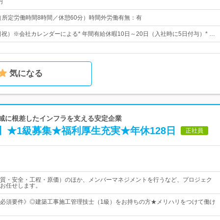
円
0 （所定労働時間8時間／休憩60分）時間外労働有無：有
日祝）※会社カレンダーによる* 年間有給休暇10日～20日（入社時に5日付与）* …
気になる
地域に根差したインフラを支える安定企業
】★1級募集★福利厚生充実★年休128日
正社員
質・安全・工程・原価）のほか、メンバーマネジメントを行うなど、プロジェク
お任せします。
必須要件》◎建築工事施工管理技士（1級）をお持ちの方★メリハリをつけて働け