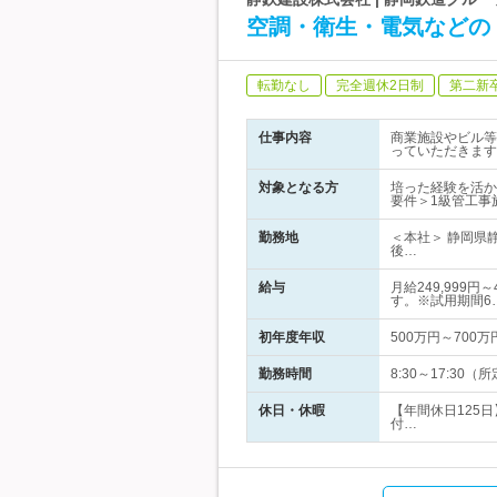
空調・衛生・電気などの
転勤なし
完全週休2日制
第二新
仕事内容
商業施設やビル等
っていただきます
対象となる方
培った経験を活か
要件＞1級管工事
勤務地
＜本社＞ 静岡県
後…
給与
月給249,999
す。※試用期間6
初年度年収
500万円～700万
勤務時間
8:30～17:3
休日・休暇
【年間休日125
付…