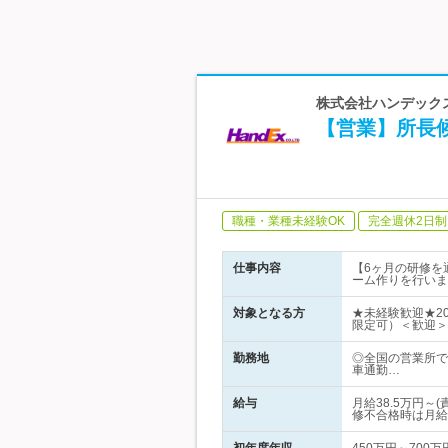
株式会社ハンデックス
【営業】所長候
職種・業種未経験OK
完全週休2日制
仕事内容
【6ヶ月の研修を
ーム作りを行いま
対象となる方
★未経験歓迎★2
限定可）＜歓迎＞
勤務地
◎全国の営業所で
車通勤…
給与
月給38.5万円
修不合格時は月給