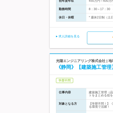
初年度年収
450万円～600万
勤務時間
8：30～17：3
休日・休暇
* 週休2日制（土
求人詳細を見る
光陽エンジニアリング株式会社 | 
《静岡》【建築施工管理
学歴不問
仕事内容
建築施工管理（品
トをまとめる役を
対象となる方
【学歴不問！】《
る環境で活躍！