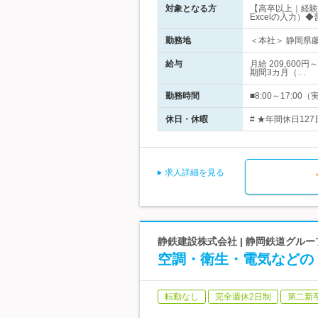
対象となる方
【高卒以上｜経験
Excelの入力）
勤務地
＜本社＞ 静岡県藤
給与
月給 209,60
期間3カ月（…
勤務時間
■8:00～17:
休日・休暇
# ★年間休日12
求人詳細を見る
静鉄建設株式会社 | 静岡鉄道グル
空調・衛生・電気などの
転勤なし
完全週休2日制
第二新