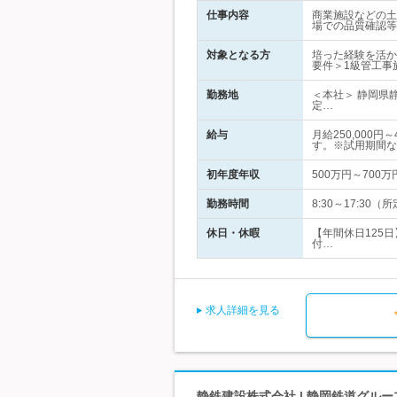
仕事内容
商業施設などの土
場での品質確認等
対象となる方
培った経験を活か
要件＞1級管工事
勤務地
＜本社＞ 静岡県
定…
給与
月給250,000
す。※試用期間な
初年度年収
500万円～700万
勤務時間
8:30～17:3
休日・休暇
【年間休日125
付…
求人詳細を見る
静鉄建設株式会社 | 静岡鉄道グル