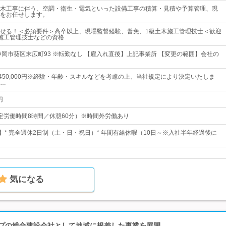
木工事に伴う、空調・衛生・電気といった設備工事の積算・見積や予算管理、現
をお任せします。
せる！＜必須要件＞高卒以上、現場監督経験、普免、1級土木施工管理技士＜歓迎
施工管理技士などの資格
静岡市葵区末広町93 ※転勤なし 【雇入れ直後】上記事業所 【変更の範囲】会社の
円～450,000円※経験・年齢・スキルなどを考慮の上、当社規定により決定いたしま
…
円
0（所定労働時間8時間／休憩60分）※時間外労働あり
日】* 完全週休2日制（土・日・祝日）* 年間有給休暇（10日～※入社半年経過後に
気になる
ープの総合建設会社として地域に根差した事業を展開