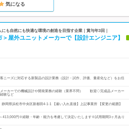
気になる
 人にも自然にも快適な環境の創造を目指す企業｜賞与年3回｜
市＞屋外ユニットメーカーで【設計エンジニア】
客ニーズに対応する新製品の設計業務（設計・試作、評価、量産化など）をお任
◆メーカーでの機械設計や開発業務の経験（業界不問） 歓迎◇完成品メーカー
経験など
】静岡県浜松市中央区新都田4-1-1 【雇い入れ直後】上記事業所 【変更の範囲】
0円～413,000円※経験・年齢・能力を考慮して決定いたします※試用期間3ヶ月あり