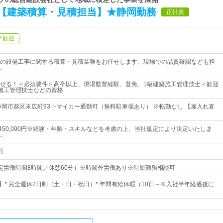
【建築積算・見積担当】★静岡勤務
正社員
卒歓迎
の設備工事に関する積算・見積業務をお任せします。現場での品質確認なども担
。
せる！＜必須要件＞高卒以上、現場監督経験、普免、1級建築施工管理技士＜歓迎
施工管理技士などの資格
静岡市葵区末広町93 └マイカー通勤可（無料駐車場あり） ※転勤なし 【雇入れ直
円～450,000円※経験・年齢・スキルなどを考慮の上、当社規定により決定いたしま
…
円
0（所定労働時間8時間／休憩60分）※時間外労働あり※時短勤務相談可
日】* 完全週休2日制（土・日・祝日）* 年間有給休暇（10日～※入社半年経過後に