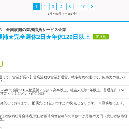
…
1
2
3
4
5
10
1件〜50件（全451件中）
 | 全国展開の業務請負サービス企業
補★完全週休2日★年休120日以上
正社員
通じて、営業所長へ】営業活動や営業所運営、戦略考案を通じて、組織力の強いチ
す。
0～40代活躍中★人物重視＜必須＞高卒以上、社会人経験5年以上、普通免許（AT
営業・マネジメントのご経験
募集しております。 配属先は下記いずれかの拠点となります。 ※勤務地により、
～(責任者候補研修合格者)責任者候補研修合格前の研修中は月給35万円～責任者候補研
3…