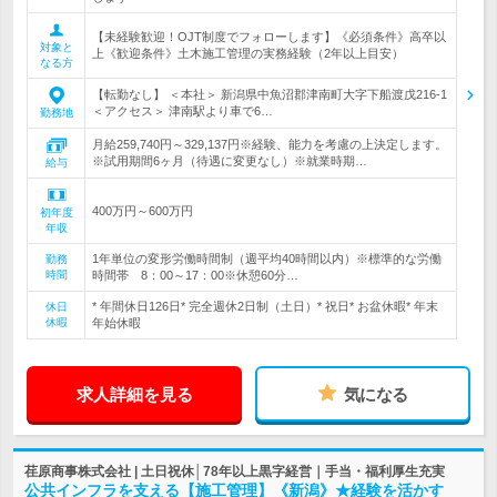
【未経験歓迎！OJT制度でフォローします】《必須条件》高卒以
対象と
上《歓迎条件》土木施工管理の実務経験（2年以上目安）
なる方
【転勤なし】 ＜本社＞ 新潟県中魚沼郡津南町大字下船渡戊216-1
＜アクセス＞ 津南駅より車で6…
勤務地
月給259,740円～329,137円※経験、能力を考慮の上決定します。
※試用期間6ヶ月（待遇に変更なし）※就業時期…
給与
400万円～600万円
初年度
年収
1年単位の変形労働時間制（週平均40時間以内）※標準的な労働
勤務
時間
時間帯 8：00～17：00※休憩60分…
* 年間休日126日* 完全週休2日制（土日）* 祝日* お盆休暇* 年末
休日
休暇
年始休暇
求人詳細を見る
気になる
荏原商事株式会社 | 土日祝休│78年以上黒字経営｜手当・福利厚生充実
公共インフラを支える【施工管理】《新潟》★経験を活かす