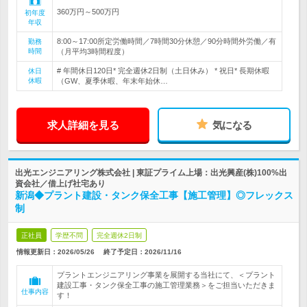
360万円～500万円
初年度
年収
8:00～17:00所定労働時間／7時間30分休憩／90分時間外労働／有
勤務
時間
（月平均3時間程度）
# 年間休日120日* 完全週休2日制（土日休み） * 祝日* 長期休暇
休日
休暇
（GW、夏季休暇、年末年始休…
求人詳細を見る
気になる
出光エンジニアリング株式会社 | 東証プライム上場：出光興産(株)100%出
資会社／借上げ社宅あり
新潟◆プラント建設・タンク保全工事【施工管理】◎フレックス
制
正社員
学歴不問
完全週休2日制
情報更新日：2026/05/26
終了予定日：
2026/11/16
プラントエンジニアリング事業を展開する当社にて、＜プラント
建設工事・タンク保全工事の施工管理業務＞をご担当いただきま
仕事内容
す！