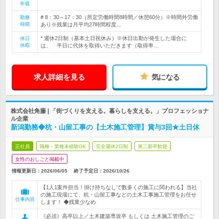
年収
# 8：30～17：30（所定労働時間8時間／休憩60分）※時間外労働
勤務
時間
あり※残業は月平均27時間程度…
* 週休2日制（基本土日祝休み）※休日出勤が発生した場合に
休日
休暇
は、 平日に代休を取得いただきます（取得率…
求人詳細を見る
気になる
株式会社角藤 | 「街づくりを支える。暮らしを支える。」プロフェッショナ
ル企業
新潟勤務◆杭・山留工事の【土木施工管理】賞与3回★土日休
正社員
職種・業種未経験OK
完全週休2日制
第二新卒歓迎
女性のおしごと掲載中
情報更新日：2026/06/05
終了予定日：
2026/10/26
【1人1案件担当！掛け持ちなしで数多くの施工に関われる】当社
の施工現場にて、杭・山留工事などの土木工事施工管理をお任せ
仕事内容
します！ ◆残業少なめ
《必須》高卒以上／土木建築専攻卒 もしくは 土木施工管理のご