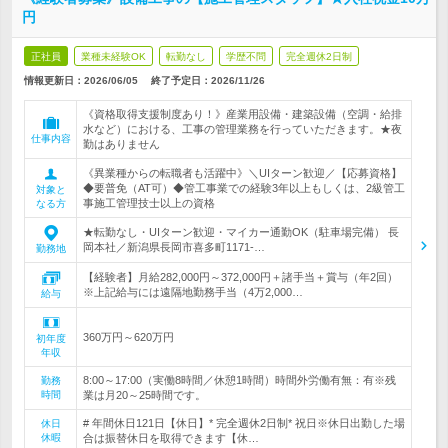
円
正社員
業種未経験OK
転勤なし
学歴不問
完全週休2日制
情報更新日：2026/06/05
終了予定日：
2026/11/26
《資格取得支援制度あり！》産業用設備・建築設備（空調・給排
水など）における、工事の管理業務を行っていただきます。★夜
仕事内容
勤はありません
《異業種からの転職者も活躍中》＼UIターン歓迎／【応募資格】
◆要普免（AT可）◆管工事業での経験3年以上もしくは、2級管工
対象と
事施工管理技士以上の資格
なる方
★転勤なし・UIターン歓迎・マイカー通勤OK（駐車場完備） 長
岡本社／新潟県長岡市喜多町1171-…
勤務地
【経験者】月給282,000円～372,000円＋諸手当＋賞与（年2回）
※上記給与には遠隔地勤務手当（4万2,000…
給与
360万円～620万円
初年度
年収
8:00～17:00（実働8時間／休憩1時間）時間外労働有無：有※残
勤務
時間
業は月20～25時間です。
# 年間休日121日【休日】* 完全週休2日制* 祝日※休日出勤した場
休日
休暇
合は振替休日を取得できます【休…