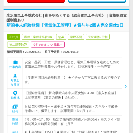
米沢電気工事株式会社 | 街を明るくする《総合電気工事会社》｜資格取得支
援制度あり
新潟◆未経験歓迎【電気施工管理】★賞与年2回★完全週休2日
正社員
職種・業種未経験OK
急募
学歴不問
完全週休2日制
第二新卒歓迎
女性のおしごと掲載中
情報更新日：2026/04/21
終了予定日：
2026/10/19
安全・品質・工程・原価管理など、電気工事現場を進めるための
電気施工管理業務をお任せします。 ◎福利厚生・手当充実！
仕事内容
【学歴不問◎未経験歓迎！】 ★イチから丁寧に教えるので安心で
対象と
す。
なる方
【新潟営業所】 新潟県新潟市中央区女池6-4-30 【雇入れ直後】
上記事業所 【変更の範囲】会社の…
勤務地
月給 200,000円～ + 諸手当 + 賞与年2回※経験・スキル・年齢を
考慮の上、優遇します。試用期間：3ヶ月（※…
給与
# 8：00～17：00（所定労働時間8時間／休憩60分）※スライド勤
勤務
時間
務制導入※時間外労働：有（月平…
# 【 年間休日115日 】# 週休2日制（土曜出勤あり）* お盆休暇*
休日