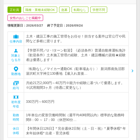
正社員
職種・業種未経験OK
急募
転勤なし
学歴不問
女性のおしごと掲載中
情報更新日：2026/03/27
終了予定日：
2026/09/24
土木・建設工事の施工管理をお任せ！担当する案件は官公庁や民
間など多岐に渡ります。
仕事内容
【学歴不問／U・Iターン歓迎】《必須条件》普通自動車運転免許
《歓迎条件》土木施工管理の経験、土木・建設機械の資格★経験
対象と
者は優遇します！
なる方
〈転勤なし／マイカー通勤OK（駐車場あり）〉 新潟県南魚沼郡
湯沢町大字神立130番地 【雇入れ直後…
勤務地
月給21万2,000円～40万円※能力や経験に基づいて優遇します。
※試用期間3ヶ月（待遇に変更なし）
給与
330万円～600万円
初年度
年収
1年単位の変形労働時間制（週平均40時間以内）標準的な勤務時
勤務
時間
間8：00 ～ 17：00 （休憩90分…
【年間休日126日】* 完全週休2日制（土・日・祝）* 夏季休暇* 年
休日
休暇
末年始休暇* 出産・育児休暇