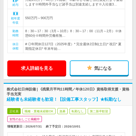
します※時間外手当など諸手当は別途支給します※入社後3…
給与
550万円～900万円
初年度
年収
8：30～17：30（3月～10月）8：30～17：00（11月～2月）※休
勤務
時間
憩60分※時間外労働有無…
# ◎年間休日127日（2025年度）* 完全週休2日制(土日)* 祝日* 夏
休日
休暇
期指定休日* 年末年始…
求人詳細を見る
気になる
株式会社日伸設備 | 《残業月平均11時間／年休120日》資格取得支援・資格
手当充実
経験者も未経験者も歓迎！【設備工事スタッフ】★転勤なし
正社員
職種・業種未経験OK
急募
転勤なし
第二新卒歓迎
女性のおしごと掲載中
情報更新日：2026/07/31
終了予定日：
2026/10/01