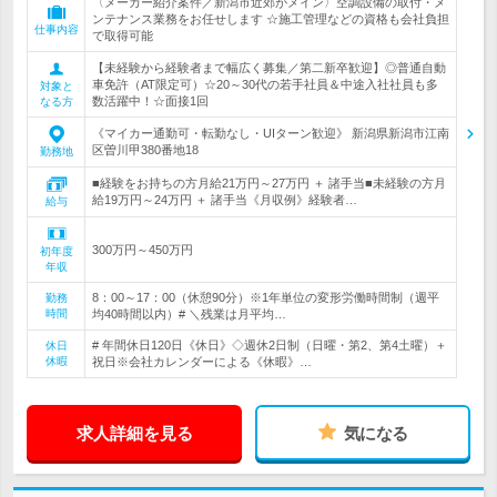
〈メーカー紹介案件／新潟市近郊がメイン〉空調設備の取付・メ
ンテナンス業務をお任せします ☆施工管理などの資格も会社負担
仕事内容
で取得可能
【未経験から経験者まで幅広く募集／第二新卒歓迎】◎普通自動
車免許（AT限定可）☆20～30代の若手社員＆中途入社社員も多
対象と
数活躍中！☆面接1回
なる方
《マイカー通勤可・転勤なし・UIターン歓迎》 新潟県新潟市江南
区曽川甲380番地18
勤務地
■経験をお持ちの方月給21万円～27万円 ＋ 諸手当■未経験の方月
給19万円～24万円 ＋ 諸手当《月収例》経験者…
給与
300万円～450万円
初年度
年収
8：00～17：00（休憩90分）※1年単位の変形労働時間制（週平
勤務
時間
均40時間以内）# ＼残業は月平均…
# 年間休日120日《休日》◇週休2日制（日曜・第2、第4土曜）＋
休日
休暇
祝日※会社カレンダーによる《休暇》…
求人詳細を見る
気になる