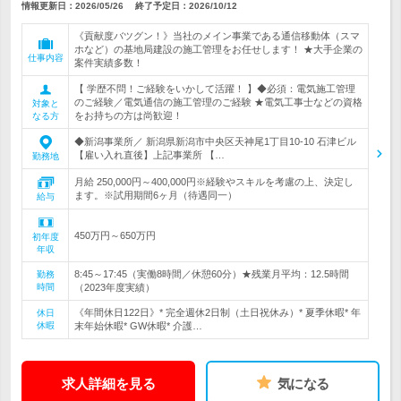
情報更新日：2026/05/26
終了予定日：
2026/10/12
《貢献度バツグン！》当社のメイン事業である通信移動体（スマ
ホなど）の基地局建設の施工管理をお任せします！ ★大手企業の
仕事内容
案件実績多数！
【 学歴不問！ご経験をいかして活躍！ 】◆必須：電気施工管理
のご経験／電気通信の施工管理のご経験 ★電気工事士などの資格
対象と
をお持ちの方は尚歓迎！
なる方
◆新潟事業所／ 新潟県新潟市中央区天神尾1丁目10-10 石津ビル
【雇い入れ直後】上記事業所 【…
勤務地
月給 250,000円～400,000円※経験やスキルを考慮の上、決定し
ます。※試用期間6ヶ月（待遇同一）
給与
450万円～650万円
初年度
年収
8:45～17:45（実働8時間／休憩60分）★残業月平均：12.5時間
勤務
時間
（2023年度実績）
《年間休日122日》* 完全週休2日制（土日祝休み）* 夏季休暇* 年
休日
休暇
末年始休暇* GW休暇* 介護…
求人詳細を見る
気になる