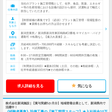
当社のプラント施工管理職として、化学、食品、医薬、エネルギ
ー等の生産現場における設備の設計から据付、試運転まで幅広く
仕事内容
担当していただきます。
【幹部候補の募集です】《必須》プラント施工管理・現場監督の
対象と
経験 ★資格をお持ちの方は活かせます！
なる方
新潟営業所／ 新潟県新潟市東区鴎島町2番地 ※マイカー・バイク
通勤可 ※転勤なし 【雇入れ直後】上…
勤務地
月給400,000円～700,000円※経験・スキルなどを考慮し決定いた
します。※試用期間なし
給与
8:00～17:00所定労働時間：8時間休憩：60分時間外労働の有無：
勤務
時間
有（月平均20時間程度）
《年間休日120日》■週休2日制（土日、その他）■有給休暇：入
休日
休暇
社半年経過後10日付与■その他休暇※休…
求人詳細を見る
気になる
株式会社新潟施設 | 【賞与実績5か月分】地域密着企業として、新潟県内で
活躍中！
《経験者募集》設備工事の【施工管理スタッフ】★入社祝金10万