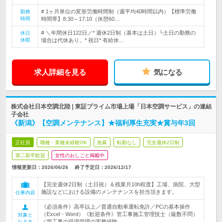
# 1ヶ月単位の変形労働時間制（週平均40時間以内）【標準労働
勤務
時間
時間帯】8:30～17:10（休憩60…
# ＼年間休日122日／* 週休2日制（基本は土日）└土日の勤務の
休日
休暇
場合は代休あり。* 祝日* 有給休…
求人詳細を見る
気になる
株式会社日本空調北陸 | 東証プライム市場上場「日本空調サービス」の連結
子会社
《新潟》【空調メンテナンス】★福利厚生充実★賞与年3回
正社員
職種・業種未経験OK
急募
転勤なし
完全週休2日制
第二新卒歓迎
女性のおしごと掲載中
情報更新日：2026/06/26
終了予定日：
2026/12/17
【完全週休2日制（土日祝）＆残業月10h程度】工場、病院、大型
施設などにおける設備のメンテナンスを担当頂きます。
仕事内容
《必須条件》高卒以上／普通自動車運転免許／PCの基本操作
（Excel・Word）《歓迎条件》管工事施工管理技士（級数不問）
対象と
／管工事の現場管理の実務経験
なる方