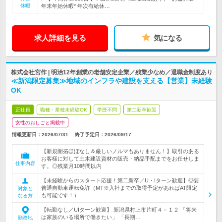
休暇
年末年始休暇* 年次有給休…
求人詳細を見る
気になる
株式会社宮作 | 明治12年創業の老舗安定企業／残業少なめ／退職金制度あり
≪新潟限定募集≫地域のインフラや建設を支える【営業】未経験
OK
正社員
職種・業種未経験OK
学歴不問
第二新卒歓迎
女性のおしごと掲載中
情報更新日：2026/07/31
終了予定日：
2026/09/17
【新規開拓ほぼなし＆厳しいノルマもありません！】取引のある
お客様に対して土木建設資材の販売・納品手配までをお任せしま
仕事内容
す。◎残業月10時間以内
【未経験からのスタート応援！第二新卒／U・Iターン歓迎】◎要
普通自動車運転免許（MT※入社までの取得予定があればAT限定
対象と
も可能です！）
なる方
【転勤なし／UIターン歓迎】 新潟県村上市片町４－１２ 「将来
は家族のいる場所で働きたい」 「長期…
勤務地