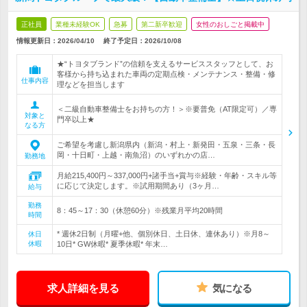
正社員
業種未経験OK
急募
第二新卒歓迎
女性のおしごと掲載中
情報更新日：2026/04/10
終了予定日：
2026/10/08
★“トヨタブランド”の信頼を支えるサービススタッフとして、お
客様から持ち込まれた車両の定期点検・メンテナンス・整備・修
仕事内容
理などを担当します
＜二級自動車整備士をお持ちの方！＞※要普免（AT限定可）／専
対象と
門卒以上★
なる方
ご希望を考慮し新潟県内（新潟・村上・新発田・五泉・三条・長
岡・十日町・上越・南魚沼）のいずれかの店…
勤務地
月給215,400円～337,000円+諸手当+賞与※経験・年齢・スキル等
に応じて決定します。※試用期間あり（3ヶ月…
給与
勤務
8：45～17：30（休憩60分）※残業月平均20時間
時間
* 週休2日制（月曜+他、個別休日、土日休、連休あり）※月8～
休日
休暇
10日* GW休暇* 夏季休暇* 年末…
求人詳細を見る
気になる