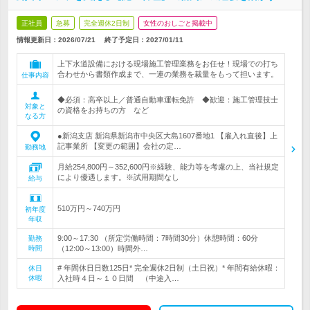
正社員
急募
完全週休2日制
女性のおしごと掲載中
情報更新日：2026/07/21
終了予定日：
2027/01/11
上下水道設備における現場施工管理業務をお任せ！現場での打ち
合わせから書類作成まで、一連の業務を裁量をもって担います。
仕事内容
◆必須：高卒以上／普通自動車運転免許 ◆歓迎：施工管理技士
対象と
の資格をお持ちの方 など
なる方
●新潟支店 新潟県新潟市中央区大島1607番地1 【雇入れ直後】上
記事業所 【変更の範囲】会社の定…
勤務地
月給254,800円～352,600円※経験、能力等を考慮の上、当社規定
により優遇します。※試用期間なし
給与
510万円～740万円
初年度
年収
9:00～17:30 （所定労働時間：7時間30分）休憩時間：60分
勤務
時間
（12:00～13:00）時間外…
# 年間休日日数125日* 完全週休2日制（土日祝）* 年間有給休暇：
休日
休暇
入社時４日～１０日間 （中途入…