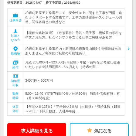
情報更新日：2026/04/07
終了予定日：
2026/08/20
柏崎刈羽原子力発電所にて、安全性向上に関する工事が円滑に進
むようサポートする業務です。工事の進捗確認やスケジュール調
仕事内容
整、関係各所との連携など
【職種未経験歓迎】《必須要件》電気・電子系、機械系の学科を
対象と
卒業された方。社会インフラを支える仕事に興味がある方
なる方
柏崎刈羽原子力発電所内：新潟県柏崎市青山町9-4 ※転勤は当面
ありません／将来的に転勤の可能性あり…
勤務地
月給 203,000円～323,000円※経験・年齢・資格など考慮し優遇
いたします※試用期間3～6ヶ月あり（待遇の変…
給与
340万円～600万円
初年度
年収
8:00～16:40（実働7時間40分／休憩60分） 時間外労働有無：有
勤務
時間
（月30時間程度）
【年間休日125日】* 完全週休2日制（土日祝）* 有給休暇（15日
休日
休暇
～20日／下限日数は、入社半年経…
求人詳細を見る
気になる