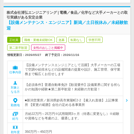
株式会社清弘エンジニアリング | 電機／食品／化学など大手メーカーとの取
引実績がある安定企業
【設備メンテナンス・エンジニア】新潟／土日祝休み／未経験歓
迎
正社員
職種・業種未経験OK
急募
転勤なし
学歴不問
第二新卒歓迎
女性のおしごと掲載中
情報更新日：2026/05/27
終了予定日：
2026/11/16
【設備メンテナンスエンジニアとして活躍】大手メーカーの工場
で空調や給排水などの設備関連の提案や設計、施工管理、保守業
仕事内容
務まで幅広くお任せします
【必須条件】普通自動車免許【歓迎要件】設備業界に関する何ら
対象と
かの知識や経験★第二新卒歓迎！未経験の方歓迎！
なる方
■新潟営業所／新潟県妙高市東陽町2-2 【雇入れ直後】上記事業
所 【変更の範囲】会社の定める各事業所
勤務地
月給22万円～25万円※試用期間3ヶ月（待遇に変更なし）※経験
や資格などを考慮の上、優遇します。
給与
350万円～450万円
初年度