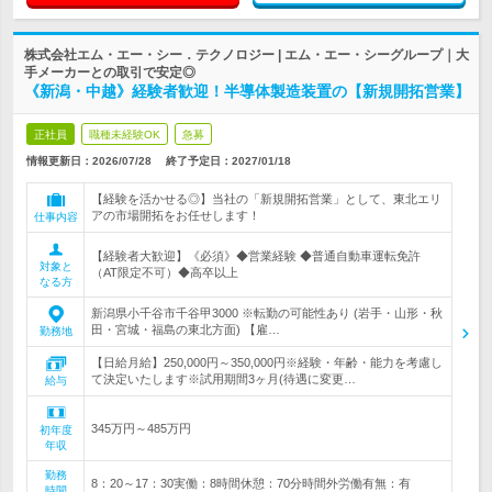
株式会社エム・エー・シー．テクノロジー | エム・エー・シーグループ｜大
手メーカーとの取引で安定◎
《新潟・中越》経験者歓迎！半導体製造装置の【新規開拓営業】
正社員
職種未経験OK
急募
情報更新日：2026/07/28
終了予定日：
2027/01/18
【経験を活かせる◎】当社の「新規開拓営業」として、東北エリ
アの市場開拓をお任せします！
仕事内容
【経験者大歓迎】《必須》◆営業経験 ◆普通自動車運転免許
対象と
（AT限定不可）◆高卒以上
なる方
新潟県小千谷市千谷甲3000 ※転勤の可能性あり (岩手・山形・秋
田・宮城・福島の東北方面) 【雇…
勤務地
【日給月給】250,000円～350,000円※経験・年齢・能力を考慮し
て決定いたします※試用期間3ヶ月(待遇に変更…
給与
345万円～485万円
初年度
年収
勤務
8：20～17：30実働：8時間休憩：70分時間外労働有無：有
時間