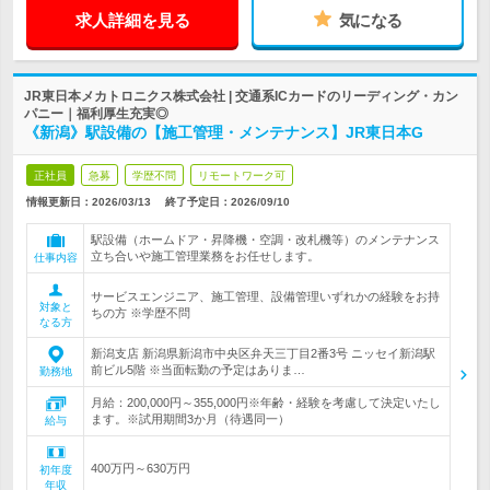
求人詳細を見る
気になる
JR東日本メカトロニクス株式会社 | 交通系ICカードのリーディング・カン
パニー｜福利厚生充実◎
《新潟》駅設備の【施工管理・メンテナンス】JR東日本G
正社員
急募
学歴不問
リモートワーク可
情報更新日：2026/03/13
終了予定日：
2026/09/10
駅設備（ホームドア・昇降機・空調・改札機等）のメンテナンス
立ち合いや施工管理業務をお任せします。
仕事内容
サービスエンジニア、施工管理、設備管理いずれかの経験をお持
対象と
ちの方 ※学歴不問
なる方
新潟支店 新潟県新潟市中央区弁天三丁目2番3号 ニッセイ新潟駅
前ビル5階 ※当面転勤の予定はありま…
勤務地
月給：200,000円～355,000円※年齢・経験を考慮して決定いたし
ます。※試用期間3か月（待遇同一）
給与
400万円～630万円
初年度
年収