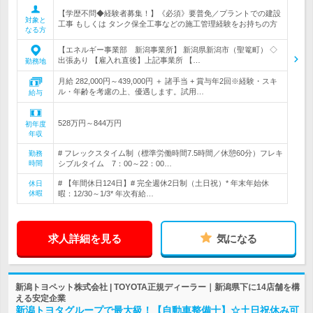
【学歴不問◆経験者募集！】《必須》要普免／プラントでの建設
対象と
工事 もしくは タンク保全工事などの施工管理経験をお持ちの方
なる方
【エネルギー事業部 新潟事業所】 新潟県新潟市（聖篭町） ◇
出張あり 【雇入れ直後】上記事業所 【…
勤務地
月給 282,000円～439,000円 ＋ 諸手当 + 賞与年2回※経験・スキ
ル・年齢を考慮の上、優遇します。試用…
給与
528万円～844万円
初年度
年収
# フレックスタイム制（標準労働時間7.5時間／休憩60分）フレキ
勤務
時間
シブルタイム 7：00～22：00…
# 【年間休日124日】# 完全週休2日制（土日祝）* 年末年始休
休日
休暇
暇：12/30～1/3* 年次有給…
求人詳細を見る
気になる
新潟トヨペット株式会社 | TOYOTA正規ディーラー｜新潟県下に14店舗を構
える安定企業
新潟トヨタグループで最大級！【自動車整備士】☆土日祝休み可