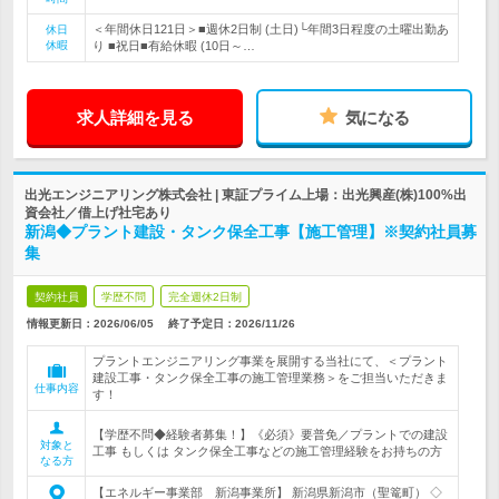
＜年間休日121日＞■週休2日制 (土日)└年間3日程度の土曜出勤あ
休日
休暇
り ■祝日■有給休暇 (10日～…
求人詳細を見る
気になる
出光エンジニアリング株式会社 | 東証プライム上場：出光興産(株)100%出
資会社／借上げ社宅あり
新潟◆プラント建設・タンク保全工事【施工管理】※契約社員募
集
契約社員
学歴不問
完全週休2日制
情報更新日：2026/06/05
終了予定日：
2026/11/26
プラントエンジニアリング事業を展開する当社にて、＜プラント
建設工事・タンク保全工事の施工管理業務＞をご担当いただきま
仕事内容
す！
【学歴不問◆経験者募集！】《必須》要普免／プラントでの建設
対象と
工事 もしくは タンク保全工事などの施工管理経験をお持ちの方
なる方
【エネルギー事業部 新潟事業所】 新潟県新潟市（聖篭町） ◇