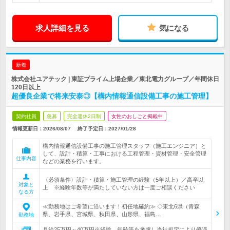
求人詳細を見る
気になる
新着
株式会社ユアテック | 東証プライム上場企業／東北電力グループ／年間休日
120日以上
超優良企業で将来安泰◎【構内情報通信設備工事の施工管理】
契約社員
急募
完全週休2日制
女性のおしごと掲載中
情報更新日：2026/08/07
終了予定日：
2027/01/28
構内情報通信設備工事の施工管理スタッフ（施工エンジニア）と
して、設計・積算・工事における工程管理・資材管理・安全管理
仕事内容
などの業務を行います。
〈必須条件〉設計・積算・施工管理の経験（5年以上）／高卒以
対象と
上 ※経験年数等が満たしていない方は一度ご相談ください
なる方
≪勤務地はご希望に沿います！初任地確約≫ ◇東北6県（青森
県、岩手県、宮城県、秋田県、山形県、福島…
勤務地
月給25万円～40万円※経験、年齢等を考慮し当社規定により優遇