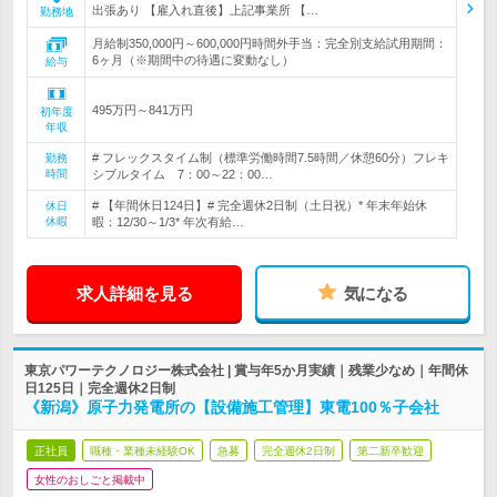
出張あり 【雇入れ直後】上記事業所 【…
勤務地
月給制350,000円～600,000円時間外手当：完全別支給試用期間：
6ヶ月（※期間中の待遇に変動なし）
給与
495万円～841万円
初年度
年収
# フレックスタイム制（標準労働時間7.5時間／休憩60分）フレキ
勤務
時間
シブルタイム 7：00～22：00…
# 【年間休日124日】# 完全週休2日制（土日祝）* 年末年始休
休日
休暇
暇：12/30～1/3* 年次有給…
求人詳細を見る
気になる
東京パワーテクノロジー株式会社 | 賞与年5か月実績｜残業少なめ｜年間休
日125日｜完全週休2日制
《新潟》原子力発電所の【設備施工管理】東電100％子会社
正社員
職種・業種未経験OK
急募
完全週休2日制
第二新卒歓迎
女性のおしごと掲載中