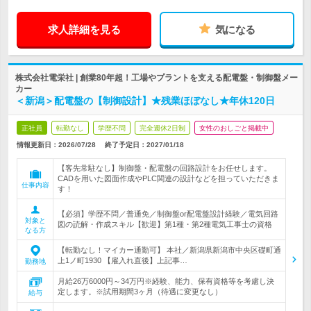
求人詳細を見る
気になる
株式会社電栄社 | 創業80年超！工場やプラントを支える配電盤・制御盤メー
カー
＜新潟＞配電盤の【制御設計】★残業ほぼなし★年休120日
正社員
転勤なし
学歴不問
完全週休2日制
女性のおしごと掲載中
情報更新日：2026/07/28
終了予定日：
2027/01/18
【客先常駐なし】制御盤・配電盤の回路設計をお任せします。
CADを用いた図面作成やPLC関連の設計などを担っていただきま
仕事内容
す！
【必須】学歴不問／普通免／制御盤or配電盤設計経験／電気回路
対象と
図の読解・作成スキル【歓迎】第1種・第2種電気工事士の資格
なる方
【転勤なし！マイカー通勤可】 本社／新潟県新潟市中央区礎町通
上1ノ町1930 【雇入れ直後】上記事…
勤務地
月給26万6000円～34万円※経験、能力、保有資格等を考慮し決
定します。※試用期間3ヶ月（待遇に変更なし）
給与