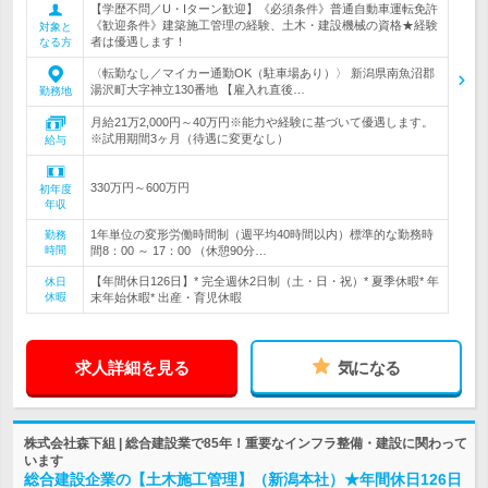
【学歴不問／U・Iターン歓迎】《必須条件》普通自動車運転免許
《歓迎条件》建築施工管理の経験、土木・建設機械の資格★経験
対象と
者は優遇します！
なる方
〈転勤なし／マイカー通勤OK（駐車場あり）〉 新潟県南魚沼郡
湯沢町大字神立130番地 【雇入れ直後…
勤務地
月給21万2,000円～40万円※能力や経験に基づいて優遇します。
※試用期間3ヶ月（待遇に変更なし）
給与
330万円～600万円
初年度
年収
1年単位の変形労働時間制（週平均40時間以内）標準的な勤務時
勤務
時間
間8：00 ～ 17：00 （休憩90分…
【年間休日126日】* 完全週休2日制（土・日・祝）* 夏季休暇* 年
休日
休暇
末年始休暇* 出産・育児休暇
求人詳細を見る
気になる
株式会社森下組 | 総合建設業で85年！重要なインフラ整備・建設に関わって
います
総合建設企業の【土木施工管理】（新潟本社）★年間休日126日