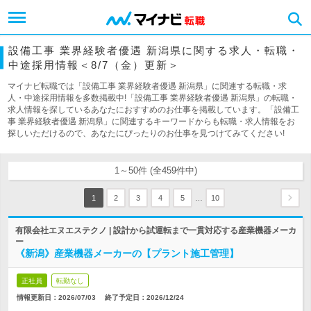
設備工事 業界経験者優遇 新潟県に関する求人・転職・
中途採用情報＜8/7（金）更新＞
マイナビ転職では「設備工事 業界経験者優遇 新潟県」に関連する転職・求
人・中途採用情報を多数掲載中!「設備工事 業界経験者優遇 新潟県」の転職・
求人情報を探しているあなたにおすすめのお仕事を掲載しています。「設備工
事 業界経験者優遇 新潟県」に関連するキーワードからも転職・求人情報をお
探しいただけるので、あなたにぴったりのお仕事を見つけてみてください!
1～50件 (全459件中)
…
1
2
3
4
5
10
有限会社エヌエステクノ | 設計から試運転まで一貫対応する産業機器メーカ
ー
《新潟》産業機器メーカーの【プラント施工管理】
正社員
転勤なし
情報更新日：2026/07/03
終了予定日：
2026/12/24