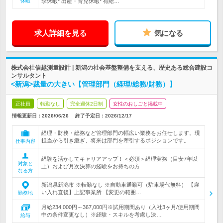
休暇
季休暇* 出産・育児休暇* 有給…
求人詳細を見る
気になる
株式会社信越測量設計 | 新潟の社会基盤整備を支える、歴史ある総合建設コ
ンサルタント
<新潟>裁量の大きい【管理部門（経理/総務/財務）】
正社員
転勤なし
完全週休2日制
女性のおしごと掲載中
情報更新日：2026/06/26
終了予定日：
2026/12/17
経理・財務・総務など管理部門の幅広い業務をお任せします。現
担当から引き継ぎ、将来は部門を牽引するポジションです。
仕事内容
経験を活かしてキャリアアップ！＜必須＞経理実務（目安7年以
対象と
上）および月次決算の経験をお持ちの方
なる方
新潟県新潟市 ※転勤なし ※自動車通勤可（駐車場代無料） 【雇
い入れ直後】上記事業所 【変更の範囲…
勤務地
月給234,000円～367,000円※試用期間あり（入社3ヶ月/使用期間
中の条件変更なし）※経験・スキルを考慮し決…
給与