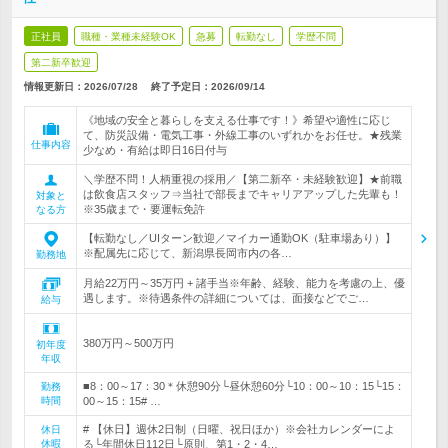
正社員
職種・業種未経験OK
急募
転勤なし
学歴不問
第二新卒歓迎
情報更新日：2026/07/28
終了予定日：
2026/09/14
《地域の安全と暮らしを支える仕事です！》希望や適性に応じ
て、防災設備・電気工事・外線工事のいずれかをお任せ。★残業
仕事内容
少なめ・有給は即日16日付与
＼学歴不問！人柄重視の採用／【第二新卒・未経験歓迎】★前職
は飲食店スタッフ⇒当社で部長までキャリアアップした先輩も！
対象と
※35歳まで・要運転免許
なる方
【転勤なし／UIターン歓迎／マイカー通勤OK（駐車場あり）】
※配属先に応じて、新潟県長岡市内の各…
勤務地
月給22万円～35万円 + 諸手当※年齢、経験、能力を考慮の上、優
遇します。※待遇条件の詳細については、面接などでご…
給与
380万円～500万円
初年度
年収
■8：00～17：30＊休憩90分└昼休憩60分└10：00～10：15└15：
勤務
時間
00～15：15# …
# 【休日】週休2日制（日曜、祝日ほか）※会社カレンダーによ
休日
休暇
る└年間休日112日└原則、第1・2・4…