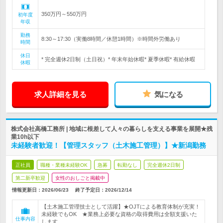
350万円～550万円
初年度
年収
勤務
8:30～17:30（実働8時間／休憩1時間）※時間外労働あり
時間
休日
* 完全週休2日制（土日祝）* 年末年始休暇* 夏季休暇* 有給休暇
休暇
求人詳細を見る
気になる
株式会社高橋工務所 | 地域に根差して人々の暮らしを支える事業を展開★残
業10h以下
未経験者歓迎！【管理スタッフ（土木施工管理）】★新潟勤務
正社員
職種・業種未経験OK
急募
転勤なし
完全週休2日制
第二新卒歓迎
女性のおしごと掲載中
情報更新日：2026/06/23
終了予定日：
2026/12/14
【土木施工管理技士として活躍】★OJTによる教育体制が充実！
未経験でもOK ★業務上必要な資格の取得費用は全額支援いた
仕事内容
します