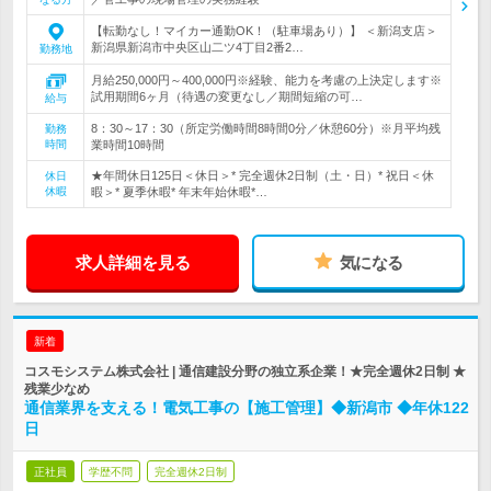
【転勤なし！マイカー通勤OK！（駐車場あり）】 ＜新潟支店＞
新潟県新潟市中央区山二ツ4丁目2番2…
勤務地
月給250,000円～400,000円※経験、能力を考慮の上決定します※
試用期間6ヶ月（待遇の変更なし／期間短縮の可…
給与
8：30～17：30（所定労働時間8時間0分／休憩60分）※月平均残
勤務
時間
業時間10時間
★年間休日125日＜休日＞* 完全週休2日制（土・日）* 祝日＜休
休日
休暇
暇＞* 夏季休暇* 年末年始休暇*…
求人詳細を見る
気になる
新着
コスモシステム株式会社 | 通信建設分野の独立系企業！★完全週休2日制 ★
残業少なめ
通信業界を支える！電気工事の【施工管理】◆新潟市 ◆年休122
日
正社員
学歴不問
完全週休2日制