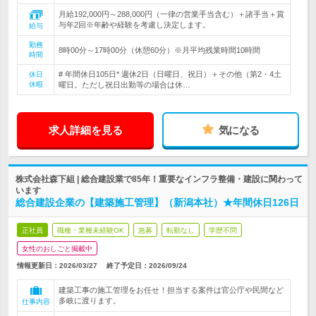
月給192,000円～288,000円（一律の営業手当含む）＋諸手当＋賞
与年2回※年齢や経験を考慮し決定します。
給与
勤務
8時00分～17時00分（休憩60分）※月平均残業時間10時間
時間
# 年間休日105日* 週休2日（日曜日、祝日）＋その他（第2・4土
休日
休暇
曜日。ただし祝日出勤等の場合は休…
求人詳細を見る
気になる
株式会社森下組 | 総合建設業で85年！重要なインフラ整備・建設に関わって
います
総合建設企業の【建築施工管理】（新潟本社）★年間休日126日
正社員
職種・業種未経験OK
急募
転勤なし
学歴不問
女性のおしごと掲載中
情報更新日：2026/03/27
終了予定日：
2026/09/24
建築工事の施工管理をお任せ！担当する案件は官公庁や民間など
多岐に渡ります。
仕事内容