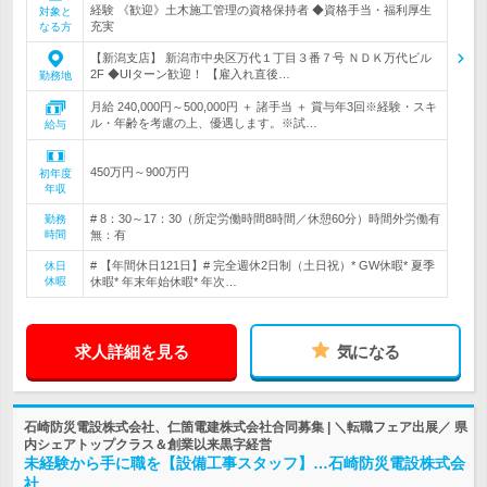
経験 《歓迎》土木施工管理の資格保持者 ◆資格手当・福利厚生
対象と
充実
なる方
【新潟支店】 新潟市中央区万代１丁目３番７号 ＮＤＫ万代ビル
2F ◆UIターン歓迎！ 【雇入れ直後…
勤務地
月給 240,000円～500,000円 ＋ 諸手当 ＋ 賞与年3回※経験・スキ
ル・年齢を考慮の上、優遇します。※試…
給与
450万円～900万円
初年度
年収
# 8：30～17：30（所定労働時間8時間／休憩60分）時間外労働有
勤務
時間
無：有
# 【年間休日121日】# 完全週休2日制（土日祝）* GW休暇* 夏季
休日
休暇
休暇* 年末年始休暇* 年次…
求人詳細を見る
気になる
石崎防災電設株式会社、仁箇電建株式会社合同募集 | ＼転職フェア出展／ 県
内シェアトップクラス＆創業以来黒字経営
未経験から手に職を【設備工事スタッフ】…石崎防災電設株式会
社