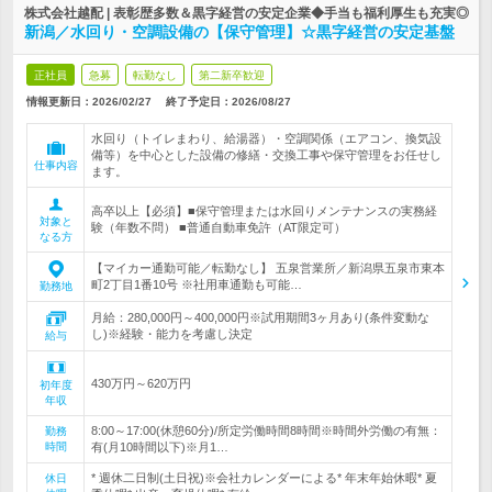
株式会社越配 | 表彰歴多数＆黒字経営の安定企業◆手当も福利厚生も充実◎
新潟／水回り・空調設備の【保守管理】☆黒字経営の安定基盤
正社員
急募
転勤なし
第二新卒歓迎
情報更新日：2026/02/27
終了予定日：
2026/08/27
水回り（トイレまわり、給湯器）・空調関係（エアコン、換気設
備等）を中心とした設備の修繕・交換工事や保守管理をお任せし
仕事内容
ます。
高卒以上【必須】■保守管理または水回りメンテナンスの実務経
対象と
験（年数不問） ■普通自動車免許（AT限定可）
なる方
【マイカー通勤可能／転勤なし】 五泉営業所／新潟県五泉市東本
町2丁目1番10号 ※社用車通勤も可能…
勤務地
月給：280,000円～400,000円※試用期間3ヶ月あり(条件変動な
し)※経験・能力を考慮し決定
給与
430万円～620万円
初年度
年収
8:00～17:00(休憩60分)/所定労働時間8時間※時間外労働の有無：
勤務
時間
有(月10時間以下)※月1…
* 週休二日制(土日祝)※会社カレンダーによる* 年末年始休暇* 夏
休日