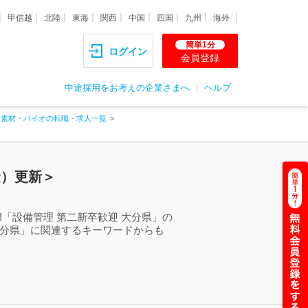
甲信越
北陸
東海
関西
中国
四国
九州
海外
簡単1分
ログイン
会員登録
中途採用をお考えの企業さまへ
ヘルプ
・素材・バイオの転職・求人一覧
金）更新＞
「設備管理 第二新卒歓迎 大分県」の
大分県」に関連するキーワードからも