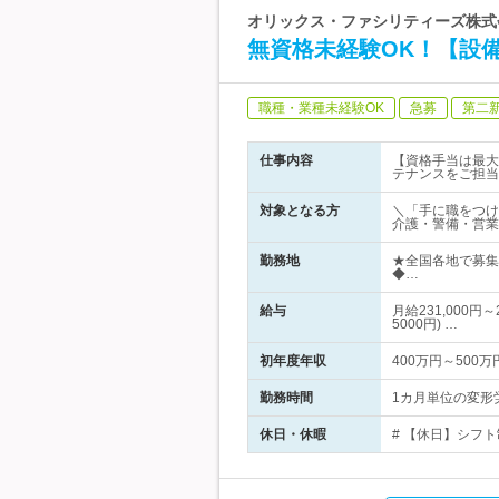
オリックス・ファシリティーズ株式
無資格未経験OK！【設備
職種・業種未経験OK
急募
第二
仕事内容
【資格手当は最大
テナンスをご担当
対象となる方
＼「手に職をつけ
介護・警備・営業
勤務地
★全国各地で募集
◆…
給与
月給231,000
5000円) …
初年度年収
400万円～500万
勤務時間
1カ月単位の変形労働
休日・休暇
# 【休日】シフト