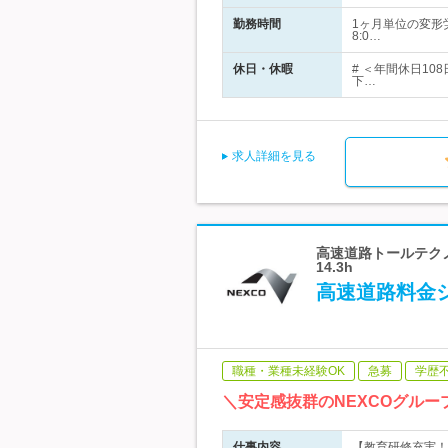
勤務時間
1ヶ月単位の変形
8:0…
休日・休暇
# ＜年間休日10
下…
求人詳細を見る
高速道路トールテクノ
14.3h
高速道路料金
職種・業種未経験OK
急募
学歴
＼安定感抜群のNEXCOグル
仕事内容
【教育研修充実！