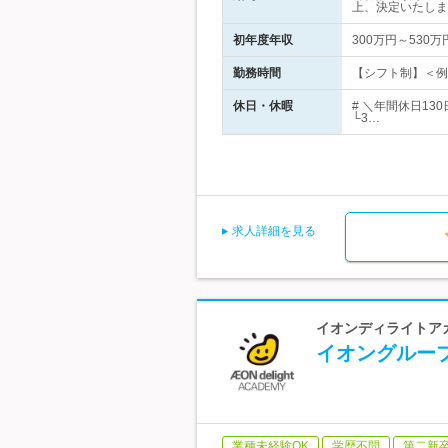
上、決定いたしま
初年度年収
300万円～530万
勤務時間
【シフト制】＜例＞
休日・休暇
# ＼年間休日1
└3…
求人詳細を見る
イオンディライトア
イオングルー
業種未経験OK
学歴不問
第二新