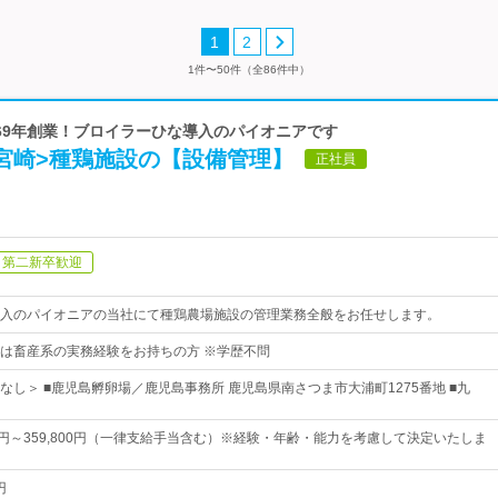
1
2
1件〜50件（全86件中）
1969年創業！ブロイラーひな導入のパイオニアです
/宮崎>種鶏施設の【設備管理】
正社員
第二新卒歓迎
入のパイオニアの当社にて種鶏農場施設の管理業務全般をお任せします。
は畜産系の実務経験をお持ちの方 ※学歴不問
なし＞ ■鹿児島孵卵場／鹿児島事務所 鹿児島県南さつま市大浦町1275番地 ■九
00円～359,800円（一律支給手当含む）※経験・年齢・能力を考慮して決定いたしま
円