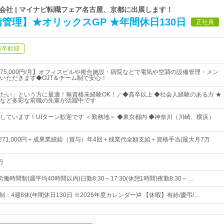
会社 | マイナビ転職フェア名古屋、京都に出展します！
管理】★オリックスGP ★年間休日130日
正社員
新卒歓迎
75,000円/月】オフィスビルや複合施設・病院などで電気や空調の設備管理・メン
いただきます◆OJT＆チーム制で安心！
たい」という方に最適！無資格未経験OK！／◆高卒以上 ◆社会人経験のある方 ★
など多彩な前職の先輩が活躍中です
しています！UIターン歓迎です ＜勤務地＞ ◆東京都内 ◆神奈川（川崎、横浜）
円～271,000円＋成果業績給（賞与）年4回＋残業代全額支給＋資格手当(最大月7万
円
時間制(週平均40時間以内)日勤8:30～17:30(休憩1時間)夜勤8:30～…
制：4週8休(年間休日130日 ※2026年度カレンダー)# 【休暇】有給/慶弔/…