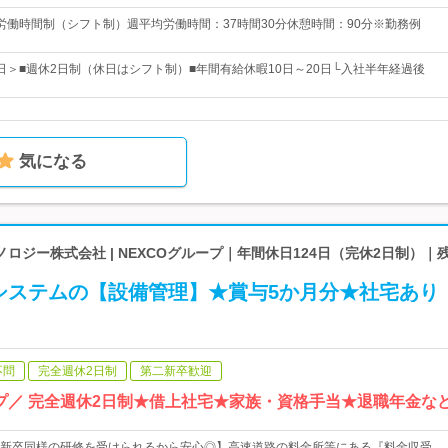
労働時間制（シフト制）週平均労働時間：37時間30分休憩時間：90分※勤務例
8日＞■週休2日制（休日はシフト制）■年間有給休暇10日～20日└入社半年経過後
気になる
ロジー株式会社 | NEXCOグループ｜年間休日124日（完休2日制）｜
システムの【設備管理】★賞与5か月分★社宅あり
不問
完全週休2日制
第二新卒歓迎
ープ／ 完全週休2日制★借上社宅★家族・資格手当★退職年金な
新卒同様の研修を受けられるから安心◎】高速道路の料金所等にある『料金収受