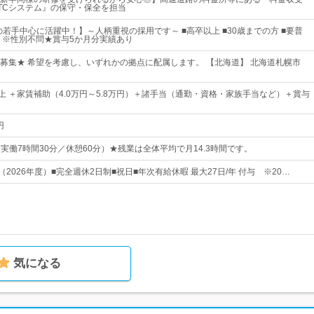
TCシステム』の保守・保全を担当
の若手中心に活躍中！】～人柄重視の採用です～ ■高卒以上 ■30歳までの方 ■要普
 ※性別不問★賞与5か月分実績あり
募集★ 希望を考慮し、いずれかの拠点に配属します。 【北海道】 北海道札幌市
円以上 ＋家賃補助（4.0万円～5.8万円）＋諸手当（通勤・資格・家族手当など）＋賞与
円
0（実働7時間30分／休憩60分）★残業は全体平均で月14.3時間です。
（2026年度）■完全週休2日制■祝日■年次有給休暇 最大27日/年 付与 ※20…
気になる