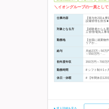
＼イオングループの一員として
仕事内容
【賞与年2回＆豊
設備管理を担当★
対象となる方
【経験者からも選
工管理/電気工事
勤務地
【全国に就業物件
リアか…
給与
月給23万～50万
～550万円・…
初年度年収
350万円～700万
勤務時間
# シフト制※1ヶ
休日・休暇
# 【年間休日12
求人詳細を見る