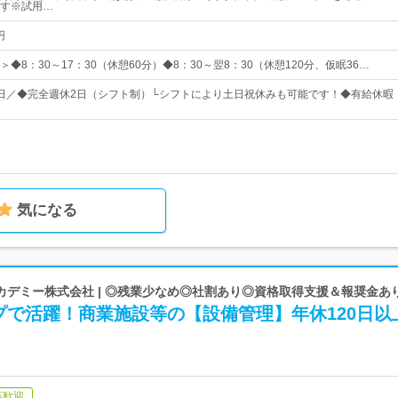
す※試用…
円
◆8：30～17：30（休憩60分）◆8：30～翌8：30（休憩120分、仮眠36…
30日／◆完全週休2日（シフト制）└シフトにより土日祝休みも可能です！◆有給休暇
気になる
カデミー株式会社 | ◎残業少なめ◎社割あり◎資格取得支援＆報奨金あ
プで活躍！商業施設等の【設備管理】年休120日以
卒歓迎