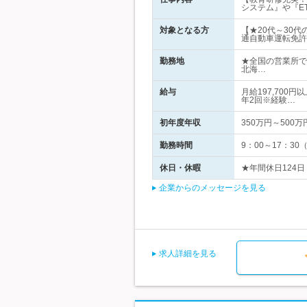
システム』や『E
対象となる方
【★20代～30代
通自動車運転免許
勤務地
★全国の営業所で
北海…
給与
月給197,700
年2回※経験…
初年度年収
350万円～500万
勤務時間
9：00～17：3
休日・休暇
★年間休日124日
企業からのメッセージを見る
求人詳細を見る