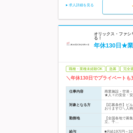
求人詳細を見る
オリックス・ファシ
る！
年休130日★
職種・業種未経験OK
急募
完全
＼年休130日でプライベート
仕事内容
商業施設・空港・
★人々の安全・安
対象となる方
【応募条件】ビル
おります◎＼人柄
勤務地
【全国各地で募集
立、千…
給与
■月給19万円～