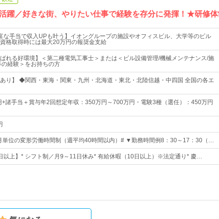
活躍／好きな街、やりたい仕事で経験を存分に発揮！★研修体
富な手当で収入UPも叶う】イオングループの施設やオフィスビル、大学等のビル
資格取得時には最大20万円の報奨金支給
ばれる好環境】＜第二種電気工事士＞または＜ビル設備管理/機械メンテナンス/施
等の経験＞をお持ちの方
あり】 ◆関西・東海・関東・九州・北海道・東北・北陸信越・中四国 全国の各エ
円+諸手当＋賞与年2回想定年収：350万円～700万円・電験3種（選任）：450万円
円
月単位の変形労働時間制（週平均40時間以内）# ▼勤務時間例8：30～17：30（…
0日以上】* シフト制／月9～11日休み* 有給休暇（10日以上）※法定通り* 慶…