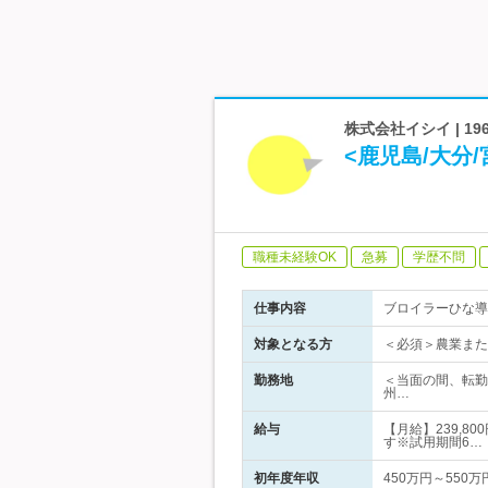
株式会社イシイ | 
<鹿児島/大分
職種未経験OK
急募
学歴不問
仕事内容
ブロイラーひな導
対象となる方
＜必須＞農業また
勤務地
＜当面の間、転勤
州…
給与
【月給】239,8
す※試用期間6…
初年度年収
450万円～550万