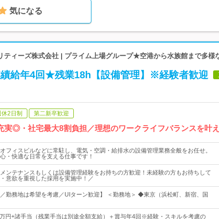
気になる
リティーズ株式会社 | プライム上場グループ★空港から水族館まで多様
業績給年4回★残業18h【設備管理】※経験者歓迎
週休2日制
第二新卒歓迎
も充実◎・社宅最大8割負担／理想のワークライフバランスを叶
オフィスビルなどに常駐し、電気・空調・給排水の設備管理業務全般をお任せ。
心・快適な日常を支える仕事です！
メンテナンスもしくは設備管理経験をお持ちの方歓迎！未経験の方もお待ちして
・意欲を重視した採用を実施中！／
／勤務地は希望を考慮／UIターン歓迎】 ＜勤務地＞ ◆東京（浜松町、新宿、国
32万円+諸手当（残業手当は別途全額支給）＋賞与年4回※経験・スキルを考慮の