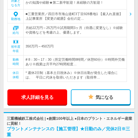
対象と
かの知識や経験★第二新卒歓迎！未経験の方歓迎！
なる方
■三重営業所／四日市市海山道町3丁目928番地1 【雇入れ直後】
上記事業所 【変更の範囲】会社の定…
勤務地
月給22万円～25万円※試用期間3ヶ月（待遇に変更なし）※経験
や資格などを考慮の上、優遇します。
給与
350万円～450万円
初年度
年収
# 8：30～17：30（所定労働時間8時間／休憩60分）※時間外労働
勤務
時間
あり※残業は月平均27時間程度…
* 週休2日制（基本土日祝休み）※休日出勤が発生した場合に
休日
休暇
は、 平日に代休を取得いただきます（取得率…
求人詳細を見る
気になる
三重機械鉄工株式会社 | ●創業100年以上 ●日本のプラント・エネルギー産業
に貢献！
プラントメンテナンスの【施工管理】★日勤のみ／完休2日※三
重