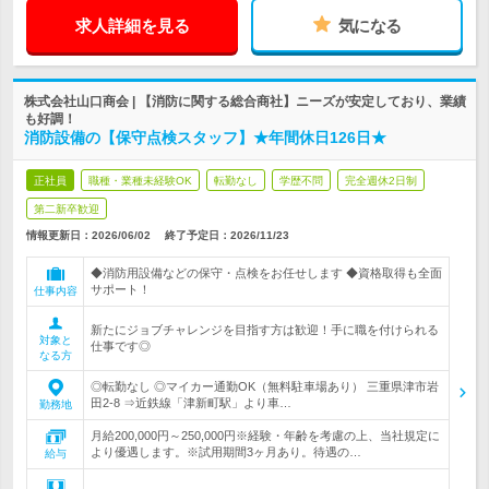
求人詳細を見る
気になる
株式会社山口商会 | 【消防に関する総合商社】ニーズが安定しており、業績
も好調！
消防設備の【保守点検スタッフ】★年間休日126日★
正社員
職種・業種未経験OK
転勤なし
学歴不問
完全週休2日制
第二新卒歓迎
情報更新日：2026/06/02
終了予定日：
2026/11/23
◆消防用設備などの保守・点検をお任せします ◆資格取得も全面
サポート！
仕事内容
新たにジョブチャレンジを目指す方は歓迎！手に職を付けられる
対象と
仕事です◎
なる方
◎転勤なし ◎マイカー通勤OK（無料駐車場あり） 三重県津市岩
田2-8 ⇒近鉄線「津新町駅」より車…
勤務地
月給200,000円～250,000円※経験・年齢を考慮の上、当社規定に
より優遇します。※試用期間3ヶ月あり。待遇の…
給与