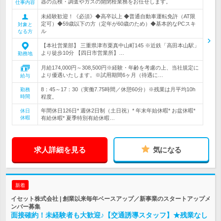
器の点検・調査やガスの開閉栓業務をお任せします。
仕事内容
未経験歓迎！《必須》◆高卒以上 ◆普通自動車運転免許（AT限
定可）◆59歳以下の方（定年が60歳のため）◆基本的なPCスキ
対象と
ル
なる方
【本社営業部】 三重県津市栗真中山町145 ※近鉄「高田本山駅」
より徒歩10分 【四日市営業所】…
勤務地
月給174,000円～308,500円※経験・年齢を考慮の上、当社規定に
より優遇いたします。※試用期間6ヶ月（待遇に…
給与
8：45～17：30（実働7.75時間／休憩60分）※残業は月平均10h
勤務
時間
程度。
年間休日126日* 週休2日制（土日祝）* 年末年始休暇* お盆休暇*
休日
休暇
有給休暇* 夏季特別有給休暇…
求人詳細を見る
気になる
新着
イセット株式会社 | 創業以来毎年ベースアップ／新事業のスタートアップメ
ンバー募集
面接確約！未経験者も大歓迎♪【交通誘導スタッフ】★残業なし