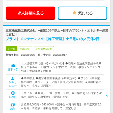
求人詳細を見る
気になる
三重機械鉄工株式会社 | ●創業100年以上 ●日本のプラント・エネルギー産業
に貢献！
プラントメンテナンスの【施工管理】★日勤のみ／完休2日
正社員
転勤なし
完全週休2日制
情報更新日：2026/06/26
終了予定日：
2026/12/17
【大規模工事に携わるやりがい◎】◆石油や石油化学製品を取り
扱うエネルギー工場"プラント"内にて、設備工事やメンテナンス
仕事内容
の施工管理業務をお任せ。
◆高卒以上 ◆要普通自動車免許（AT限定可）◆プラント関係業
務の経験（オペレーター／施工管理／安全管理等）★資格取得支
対象と
援など、充実の福利厚生！
なる方
【マイカー通勤可】 三重、愛知、茨城、岡山県にあるいずれかの
拠点（取引先内出張所）に配属します。…
勤務地
月給283,000円～340,000円＋諸手当＋賞与年2回（前年度実績6.0
ヶ月分）※経験・年齢を考慮して、決定しま…
給与