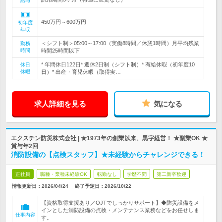
給与
450万円～600万円
初年度
年収
＜シフト制＞05:00～17:00（実働8時間／休憩1時間）月平均残業
勤務
時間
時間25時間以下
* 年間休日122日* 週休2日制（シフト制）* 有給休暇（初年度10
休日
休暇
日）* 出産・育児休暇（取得実…
求人詳細を見る
気になる
エクスチン防災株式会社 | ★1973年の創業以来、黒字経営！ ★副業OK ★
賞与年2回
消防設備の【点検スタッフ】★未経験からチャレンジできる！
正社員
職種・業種未経験OK
転勤なし
学歴不問
第二新卒歓迎
情報更新日：2026/04/24
終了予定日：
2026/10/22
【資格取得支援あり／OJTでしっかりサポート】◆防災設備をメ
インとした消防設備の点検・メンテナンス業務などをお任せしま
仕事内容
す。