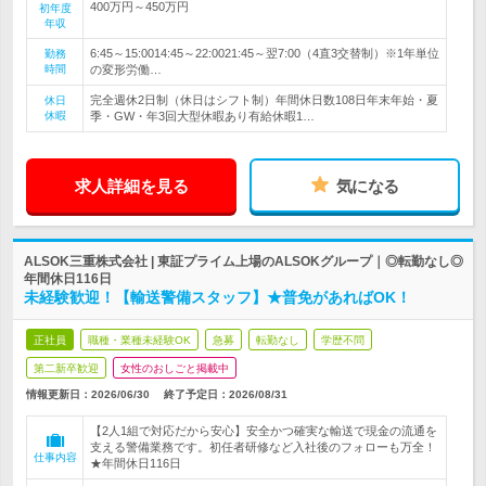
400万円～450万円
初年度
年収
6:45～15:0014:45～22:0021:45～翌7:00（4直3交替制）※1年単位
勤務
時間
の変形労働…
完全週休2日制（休日はシフト制）年間休日数108日年末年始・夏
休日
休暇
季・GW・年3回大型休暇あり有給休暇1…
求人詳細を見る
気になる
ALSOK三重株式会社 | 東証プライム上場のALSOKグループ｜◎転勤なし◎
年間休日116日
未経験歓迎！【輸送警備スタッフ】★普免があればOK！
正社員
職種・業種未経験OK
急募
転勤なし
学歴不問
第二新卒歓迎
女性のおしごと掲載中
情報更新日：2026/06/30
終了予定日：
2026/08/31
【2人1組で対応だから安心】安全かつ確実な輸送で現金の流通を
支える警備業務です。初任者研修など入社後のフォローも万全！
仕事内容
★年間休日116日