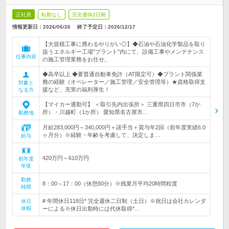
正社員
転勤なし
完全週休2日制
情報更新日：2026/06/26
終了予定日：
2026/12/17
【大規模工事に携わるやりがい◎】◆石油や石油化学製品を取り
扱うエネルギー工場"プラント"内にて、設備工事やメンテナンス
仕事内容
の施工管理業務をお任せ。
◆高卒以上 ◆要普通自動車免許（AT限定可）◆プラント関係業
務の経験（オペレーター／施工管理／安全管理等）★資格取得支
対象と
援など、充実の福利厚生！
なる方
【マイカー通勤可】 ＜取引先内出張所＞ 三重県四日市市（7か
所）・川越町（1か所） 愛知県名古屋市…
勤務地
月給283,000円～340,000円＋諸手当＋賞与年2回（前年度実績6.0
ヶ月分）※経験・年齢を考慮して、決定しま…
給与
420万円～610万円
初年度
年収
勤務
8：00～17：00（休憩80分）※残業月平均20時間程度
時間
# 年間休日118日* 完全週休二日制（土日）※祝日は会社カレンダ
休日
休暇
ーによる※休日出勤時には代休取得*…