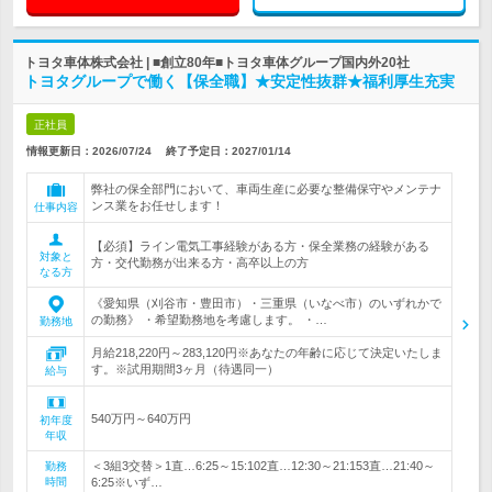
トヨタ車体株式会社 | ■創立80年■トヨタ車体グループ国内外20社
トヨタグループで働く【保全職】★安定性抜群★福利厚生充実
正社員
情報更新日：2026/07/24
終了予定日：
2027/01/14
弊社の保全部門において、車両生産に必要な整備保守やメンテナ
ンス業をお任せします！
仕事内容
【必須】ライン電気工事経験がある方・保全業務の経験がある
対象と
方・交代勤務が出来る方・高卒以上の方
なる方
《愛知県（刈谷市・豊田市）・三重県（いなべ市）のいずれかで
の勤務》 ・希望勤務地を考慮します。 ・…
勤務地
月給218,220円～283,120円※あなたの年齢に応じて決定いたしま
す。※試用期間3ヶ月（待遇同一）
給与
540万円～640万円
初年度
年収
＜3組3交替＞1直…6:25～15:102直…12:30～21:153直…21:40～
勤務
時間
6:25※いず…