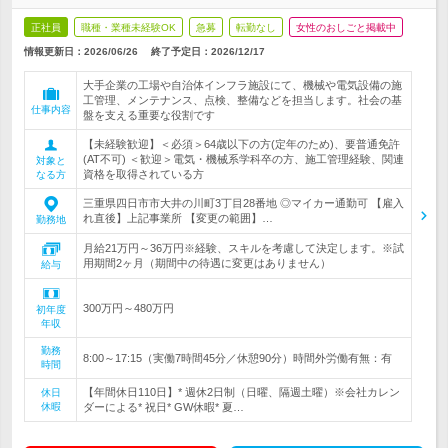
正社員
職種・業種未経験OK
急募
転勤なし
女性のおしごと掲載中
情報更新日：2026/06/26
終了予定日：
2026/12/17
大手企業の工場や自治体インフラ施設にて、機械や電気設備の施
工管理、メンテナンス、点検、整備などを担当します。社会の基
仕事内容
盤を支える重要な役割です
【未経験歓迎】＜必須＞64歳以下の方(定年のため)、要普通免許
(AT不可) ＜歓迎＞電気・機械系学科卒の方、施工管理経験、関連
対象と
資格を取得されている方
なる方
三重県四日市市大井の川町3丁目28番地 ◎マイカー通勤可 【雇入
れ直後】上記事業所 【変更の範囲】…
勤務地
月給21万円～36万円※経験、スキルを考慮して決定します。※試
用期間2ヶ月（期間中の待遇に変更はありません）
給与
300万円～480万円
初年度
年収
勤務
8:00～17:15（実働7時間45分／休憩90分）時間外労働有無：有
時間
【年間休日110日】* 週休2日制（日曜、隔週土曜）※会社カレン
休日
休暇
ダーによる* 祝日* GW休暇* 夏…