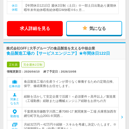
【年間休日121日】週休2日制（土日）※一部土日出勤あり夏期休
休日
休暇
暇年末年始休暇有給休暇GW休暇※6ヶ月…
求人詳細を見る
気になる
株式会社GFF | 大手グループの食品製造を支える中核企業
食品製造工場の【サービスエンジニア】★年間休日122日
正社員
完全週休2日制
情報更新日：2026/04/10
終了予定日：
2026/10/08
食品製造工場の生産ラインが滞りなく稼働するための定期点検、
保守、修繕業務をお任せします。
仕事内容
経験を活かして安定企業で活躍！＜必須要件＞高卒以上／製造業
対象と
（工場勤務）経験または機械エンジニア経験をお持ちの方
なる方
千葉県旭市鎌数字川西二番7080-17 東関東第一工場 兵庫県加西市
網引町字丸山2001-8 関西…
勤務地
月給32万円～42万円※経験・スキルを考慮し決定いたします。※
試用期間3ヶ月（待遇に変更なし）