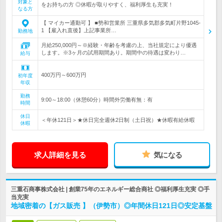
対象と
をお持ちの方 ◎休暇が取りやすく、福利厚生も充実！
なる方
【 マイカー通勤可 】 ■勢和営業所 三重県多気郡多気町片野1045-
1 【雇入れ直後】上記事業所…
勤務地
月給250,000円～※経験・年齢を考慮の上、当社規定により優遇
します。※3ヶ月の試用期間あり。期間中の待遇は変わり…
給与
400万円～600万円
初年度
年収
勤務
9:00～18:00（休憩60分）時間外労働有無：有
時間
休日
＜年休121日＞★休日完全週休2日制（土日祝）★休暇有給休暇
休暇
求人詳細を見る
気になる
三重石商事株式会社 | 創業75年のエネルギー総合商社 ◎福利厚生充実 ◎手
当充実
地域密着の【ガス販売 】（伊勢市）◎年間休日121日◎安定基盤