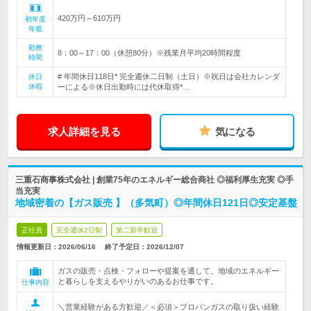
420万円～610万円
初年度
年収
勤務
8：00～17：00（休憩80分）※残業月平均20時間程度
時間
# 年間休日118日* 完全週休二日制（土日）※祝日は会社カレンダ
休日
休暇
ーによる※休日出勤時には代休取得*…
求人詳細を見る
気になる
三重石商事株式会社 | 創業75年のエネルギー総合商社 ◎福利厚生充実 ◎手
当充実
地域密着の【ガス販売 】（多気町）◎年間休日121日◎安定基盤
正社員
完全週休2日制
第二新卒歓迎
情報更新日：2026/06/16
終了予定日：
2026/12/07
ガスの販売・点検・フォローや提案を通して、地域のエネルギー
と暮らしを支えるやりがいのあるお仕事です。
仕事内容
＼営業経験がある方歓迎／＜必須＞プロパンガスの取り扱い経験