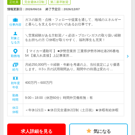
正社員
完全週休2日制
第二新卒歓迎
情報更新日：2026/06/16
終了予定日：
2026/12/07
ガスの販売・点検・フォローや提案を通して、地域のエネルギー
と暮らしを支えるやりがいのあるお仕事です。
仕事内容
＼営業経験がある方歓迎／＜必須＞プロパンガスの取り扱い経験
対象と
をお持ちの方 ◎休暇が取りやすく、福利厚生も充実！
なる方
【 マイカー通勤可 】 ■伊勢営業所 三重県伊勢市神社港295番地
54 【雇入れ直後】上記事業所…
勤務地
月給250,000円～※経験・年齢を考慮の上、当社規定により優遇
します。※3ヶ月の試用期間あり。期間中の待遇は変わり…
給与
400万円～600万円
初年度
年収
勤務
9:00～18:00（休憩60分）時間外労働有無：有
時間
休日
＜年休121日＞★休日完全週休2日制（土日祝）★休暇有給休暇
休暇
求人詳細を見る
気になる