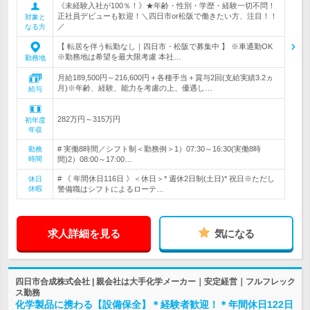
《未経験入社が100％！》★年齢・性別・学歴・経験一切不問！
正社員デビューも歓迎！＼四日市or松阪で働きたい方、注目！！
対象と
／
なる方
【 転居を伴う転勤なし｜四日市・松阪で募集中 】 ※車通勤OK
※勤務地は希望を最大限考慮 本社…
勤務地
月給189,500円～216,600円＋各種手当＋賞与2回(支給実績3.2ヵ
月)※年齢、経験、能力を考慮の上、優遇し…
給与
282万円～315万円
初年度
年収
# 実働8時間／シフト制＜勤務例＞1）07:30～16:30(実働8時
勤務
時間
間)2）08:00～17:00…
# 《 年間休日116日 》＜休日＞* 週休2日制(土日)* 祝日※ただし
休日
休暇
警備職はシフトによるローテ…
求人詳細を見る
気になる
四日市合成株式会社 | 親会社は大手化学メーカー｜安定経営｜フルフレック
ス勤務
化学製品に携わる【設備保全】＊経験者歓迎！＊年間休日122日