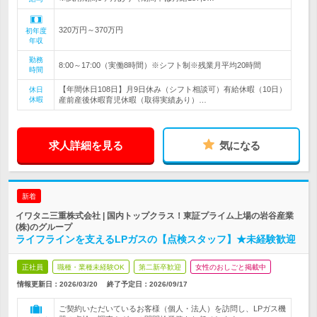
320万円～370万円
初年度
年収
勤務
8:00～17:00（実働8時間）※シフト制※残業月平均20時間
時間
【年間休日108日】月9日休み（シフト相談可）有給休暇（10日）
休日
休暇
産前産後休暇育児休暇（取得実績あり）…
求人詳細を見る
気になる
新着
イワタニ三重株式会社 | 国内トップクラス！東証プライム上場の岩谷産業
(株)のグループ
ライフラインを支えるLPガスの【点検スタッフ】★未経験歓迎
正社員
職種・業種未経験OK
第二新卒歓迎
女性のおしごと掲載中
情報更新日：2026/03/20
終了予定日：
2026/09/17
ご契約いただいているお客様（個人・法人）を訪問し、LPガス機