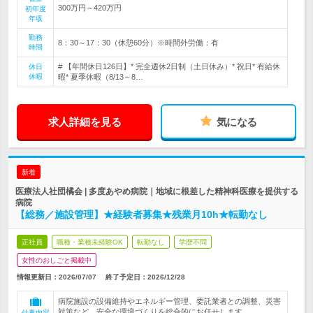
300万円～420万円
初年度
年収
勤務
8：30～17：30（休憩60分）※時間外労働：有
時間
# 【年間休日126日】* 完全週休2日制（土日休み）* 祝日* 有給休
休日
休暇
暇* 夏季休暇（8/13～8…
求人詳細を見る
気になる
新着
医療法人社団橘会 | 多度あやめ病院｜地域に根差した精神科医療を提供する
病院
【総務／施設管理】★経験者募集★残業月10h★転勤なし
正社員
職種・業種未経験OK
転勤なし
学歴不問
女性のおしごと掲載中
情報更新日：2026/07/07
終了予定日：
2026/12/28
病院施設の設備維持やエネルギー管理、委託業者との調整、災害
対策など、安全な環境づくりを総合的にお任せします。
仕事内容