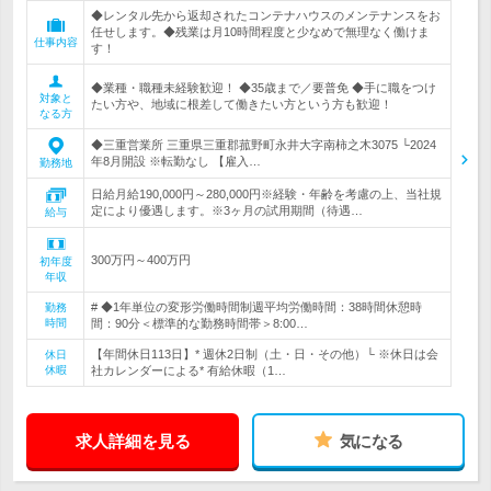
◆レンタル先から返却されたコンテナハウスのメンテナンスをお
任せします。◆残業は月10時間程度と少なめで無理なく働けま
仕事内容
す！
◆業種・職種未経験歓迎！ ◆35歳まで／要普免 ◆手に職をつけ
対象と
たい方や、地域に根差して働きたい方という方も歓迎！
なる方
◆三重営業所 三重県三重郡菰野町永井大字南柿之木3075 └2024
年8月開設 ※転勤なし 【雇入…
勤務地
日給月給190,000円～280,000円※経験・年齢を考慮の上、当社規
定により優遇します。※3ヶ月の試用期間（待遇…
給与
300万円～400万円
初年度
年収
# ◆1年単位の変形労働時間制週平均労働時間：38時間休憩時
勤務
時間
間：90分＜標準的な勤務時間帯＞8:00…
【年間休日113日】* 週休2日制（土・日・その他）└ ※休日は会
休日
休暇
社カレンダーによる* 有給休暇（1…
求人詳細を見る
気になる