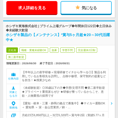
求人詳細を見る
気になる
ホシザキ東海株式会社 | プライム上場グループ◆年間休日122日◆土日休み
◆未経験大歓迎
ホシザキ製品の【メンテナンス】*賞与5ヶ月超★20～30代活躍
中★
正社員
職種・業種未経験OK
急募
学歴不問
完全週休2日制
第二新卒歓迎
情報更新日：2026/06/30
終了予定日：
2026/08/31
【半年以上の座学研修＋現場研修でイチから学べる◎】製品を利
用しているお客様先を訪問し、点検や修理、保守契約の提案など
仕事内容
を担当！★残業少なめ
《未経験歓迎》◎35歳以下の方◆学歴/文理不問 ◆第二新卒歓迎
★プライベート重視派もぜひ ★研修が整っているからこそ、意
対象と
欲・人物重視の採用です
なる方
【愛知・岐阜・三重・静岡の拠点で募集中】 ◆マイカー通勤OK
＜ 愛知県 ＞ 栄・金山営業所／錦・…
勤務地
月給23万6,850円以上～32万5,320円＋賞与年2回（実績5.77ヶ月