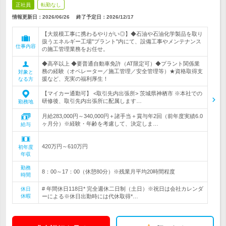
正社員
転勤なし
情報更新日：2026/06/26
終了予定日：
2026/12/17
【大規模工事に携わるやりがい◎】◆石油や石油化学製品を取り
扱うエネルギー工場"プラント"内にて、設備工事やメンテナンス
仕事内容
の施工管理業務をお任せ。
◆高卒以上 ◆要普通自動車免許（AT限定可）◆プラント関係業
務の経験（オペレーター／施工管理／安全管理等）★資格取得支
対象と
援など、充実の福利厚生！
なる方
【マイカー通勤可】 <取引先内出張所> 茨城県神栖市 ※本社での
研修後、取引先内出張所に配属します…
勤務地
月給283,000円～340,000円＋諸手当＋賞与年2回（前年度実績6.0
ヶ月分）※経験・年齢を考慮して、決定しま…
給与
420万円～610万円
初年度
年収
勤務
8：00～17：00（休憩80分）※残業月平均20時間程度
時間
# 年間休日118日* 完全週休二日制（土日）※祝日は会社カレンダ
休日
休暇
ーによる※休日出勤時には代休取得*…