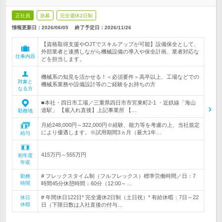
正社員
急募
完全週休2日制
情報更新日：2026/06/05
終了予定日：
2026/11/26
【資格取得支援やOJTでスキルアップが可能】設備保全として、
外部業者と連携しながら機械設備の導入や保全計画、業者対応な
仕事内容
どを担当します。
機械系の知見を活かせる！＜必須要件＞高卒以上、工場などでの
対象と
機械系業務や設備設計等のご経験をお持ちの方
なる方
■本社・四日市工場／三重県四日市市宮東町2-1 ・近鉄線「海山
道駅」 【雇入れ直後】上記事業所 【…
勤務地
月給248,000円～322,000円※経験、能力等を考慮の上、当社規定
により優遇します。※試用期間3ヵ月（最大1年…
給与
415万円～555万円
初年度
年収
# フレックスタイム制（フルフレックス）標準労働時間／日：7
勤務
時間
時間45分休憩時間：60分（12:00～…
# 年間休日122日* 完全週休2日制（土日祝）* 有給休暇：7日～22
休日
休暇
日（下限日数は入社直後の付与…