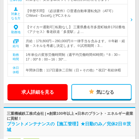
【学歴不問】《必須要件》◎普通自動車運転免許（AT可）
対象と
◎Word・ExcelなどPCスキル
なる方
【マイカー通勤可│転勤なし】 三重県桑名市多度町柚井1702番地
《アクセス》養老鉄道「多度駅」よ…
勤務地
月給：179,800円～280,000円※一律手当を含みます。※年齢・経
験・スキルを考慮し決定します。※試用期間：3…
給与
1年単位の変形労働時間制（週平均労働時間40時間）* 8：30～
勤務
時間
17：00* 8：00～16：30*…
休日
年間休日数：117日週休二日制（日＋その他）* 祝日* 有給休暇
休暇
求人詳細を見る
気になる
三重機械鉄工株式会社 | ●創業100年以上 ●日本のプラント・エネルギー産業
に貢献！
プラントメンテナンスの【施工管理】★日勤のみ／完休2日※茨
城