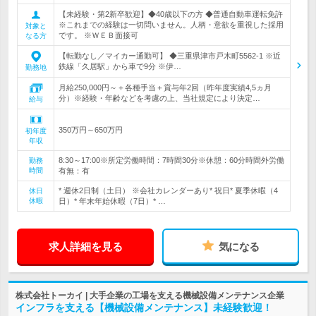
【未経験・第2新卒歓迎】◆40歳以下の方 ◆普通自動車運転免許
※これまでの経験は一切問いません。人柄・意欲を重視した採用
対象と
です。 ※ＷＥＢ面接可
なる方
【転勤なし／マイカー通勤可】 ◆三重県津市戸木町5562-1 ※近
鉄線「久居駅」から車で9分 ※伊…
勤務地
月給250,000円～＋各種手当＋賞与年2回（昨年度実績4,5ヵ月
分）※経験・年齢などを考慮の上、当社規定により決定…
給与
350万円～650万円
初年度
年収
8:30～17:00※所定労働時間：7時間30分※休憩：60分時間外労働
勤務
時間
有無：有
* 週休2日制（土日） ※会社カレンダーあり* 祝日* 夏季休暇（4
休日
休暇
日）* 年末年始休暇（7日）* …
求人詳細を見る
気になる
株式会社トーカイ | 大手企業の工場を支える機械設備メンテナンス企業
インフラを支える【機械設備メンテナンス】未経験歓迎！