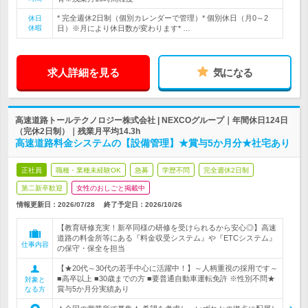
* 完全週休2日制（個別カレンダーで管理）* 個別休日（月0～2
休日
休暇
日）※月により休日数が変わります* …
求人詳細を見る
気になる
高速道路トールテクノロジー株式会社 | NEXCOグループ｜年間休日124日
（完休2日制）｜残業月平均14.3h
高速道路料金システムの【設備管理】★賞与5か月分★社宅あり
正社員
職種・業種未経験OK
急募
学歴不問
完全週休2日制
第二新卒歓迎
女性のおしごと掲載中
情報更新日：2026/07/28
終了予定日：
2026/10/26
【教育研修充実！新卒同様の研修を受けられるから安心◎】高速
道路の料金所等にある『料金収受システム』や『ETCシステム』
仕事内容
の保守・保全を担当
【★20代～30代の若手中心に活躍中！】～人柄重視の採用です～
■高卒以上 ■30歳までの方 ■要普通自動車運転免許 ※性別不問★
対象と
賞与5か月分実績あり
なる方