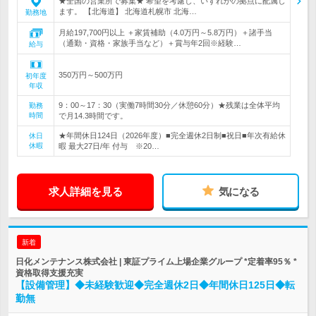
★全国の営業所で募集★ 希望を考慮し、いずれかの拠点に配属し
ます。 【北海道】 北海道札幌市 北海…
勤務地
月給197,700円以上 ＋家賃補助（4.0万円～5.8万円）＋諸手当
（通勤・資格・家族手当など）＋賞与年2回※経験…
給与
350万円～500万円
初年度
年収
9：00～17：30（実働7時間30分／休憩60分）★残業は全体平均
勤務
時間
で月14.3時間です。
★年間休日124日（2026年度）■完全週休2日制■祝日■年次有給休
休日
休暇
暇 最大27日/年 付与 ※20…
求人詳細を見る
気になる
新着
日化メンテナンス株式会社 | 東証プライム上場企業グループ *定着率95％ *
資格取得支援充実
【設備管理】◆未経験歓迎◆完全週休2日◆年間休日125日◆転
勤無