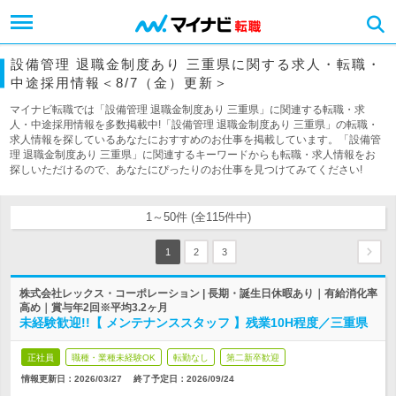
設備管理 退職金制度あり 三重県に関する求人・転職・
中途採用情報＜8/7（金）更新＞
マイナビ転職では「設備管理 退職金制度あり 三重県」に関連する転職・求
人・中途採用情報を多数掲載中!「設備管理 退職金制度あり 三重県」の転職・
求人情報を探しているあなたにおすすめのお仕事を掲載しています。「設備管
理 退職金制度あり 三重県」に関連するキーワードからも転職・求人情報をお
探しいただけるので、あなたにぴったりのお仕事を見つけてみてください!
1～50件 (全115件中)
1
2
3
株式会社レックス・コーポレーション | 長期・誕生日休暇あり｜有給消化率
高め｜賞与年2回※平均3.2ヶ月
未経験歓迎!!【 メンテナンススタッフ 】残業10H程度／三重県
正社員
職種・業種未経験OK
転勤なし
第二新卒歓迎
情報更新日：2026/03/27
終了予定日：
2026/09/24