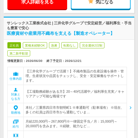
求人詳細を見る
気になる
サンレックス工業株式会社 | 三井化学グループで安定経営／福利厚生・手当
も豊富で安心
医療資材や産業用不織布を支える【製造オペレーター】
正社員
業種未経験OK
急募
転勤なし
完全週休2日制
第二新卒歓迎
情報更新日：2026/06/30
終了予定日：
2026/12/21
【三井化学グループで活躍！】不織布製品の生産設備を操作・管
理。生産状況や品質をチェックし、安全・安定稼働をサポートし
仕事内容
ます。
【工場勤務経験がある方】20～40代活躍中／福利厚生充実／キャ
対象と
リアアップ可能な職場です
なる方
本社／三重県四日市市朝明町1 ※車通勤可（駐車場有） ※現在、
多くの社員は四日市市から通勤していま…
勤務地
月給220,000円～267,800円※一律固定手当／月：15,000円～
20,000円を含みます。※経験、能力など…
給与