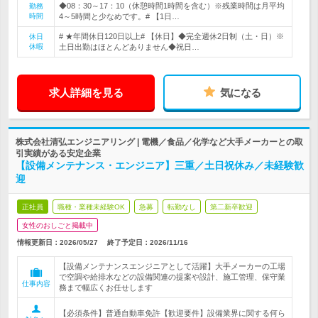
◆08：30～17：10（休憩時間1時間を含む）※残業時間は月平均
勤務
時間
4～5時間と少なめです。# 【1日…
# ★年間休日120日以上# 【休日】◆完全週休2日制（土・日）※
休日
休暇
土日出勤はほとんどありません◆祝日…
求人詳細を見る
気になる
株式会社清弘エンジニアリング | 電機／食品／化学など大手メーカーとの取
引実績がある安定企業
【設備メンテナンス・エンジニア】三重／土日祝休み／未経験歓
迎
正社員
職種・業種未経験OK
急募
転勤なし
第二新卒歓迎
女性のおしごと掲載中
情報更新日：2026/05/27
終了予定日：
2026/11/16
【設備メンテナンスエンジニアとして活躍】大手メーカーの工場
で空調や給排水などの設備関連の提案や設計、施工管理、保守業
仕事内容
務まで幅広くお任せします
【必須条件】普通自動車免許【歓迎要件】設備業界に関する何ら