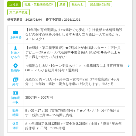
正社員
職種・業種未経験OK
急募
転勤なし
完全週休2日制
第二新卒歓迎
情報更新日：2026/08/04
終了予定日：
2026/11/02
【1年間の育成期間あり♪未経験でも安心！】浄化槽や水処理施設
などの保守点検をお任せします★独り立ち後は一人で回るから、
仕事内容
ストレス少！
【未経験・第二新卒歓迎】★9割以上が未経験スタート！正社員
デビューOK★20・30代活躍中◆要普免(AT限定可)◆高卒以上★
対象と
手に職をつけたい方はぜひ！
なる方
＜転勤なし＆U・Iターン支援あり！＞ ＜業務日程により直行直帰
OK＞ ＜1人1台社用車貸与！通勤利…
勤務地
月給22万円～31万円＋諸手当＋賞与年2回（昨年度実績計4ヶ月
分！）※年齢・経験・能力を考慮の上決定します。※3ヶ月…
給与
380万円～500万円
初年度
年収
9：00～17：30（実働7時間45分）# ★メリハリをつけて働けま
勤務
時間
す！残業は月10～15時間以内程…
# ＜年間所定休日125日＞* 完全週休2日制（土日）* 祝日* 年末年
休日
休暇
始休暇（5日間）* GW休暇…