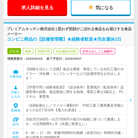
求人詳細を見る
気になる
プレミアムキッチン株式会社 | 思わず笑顔がこぼれる食品をお届けする食品
メーカー
コンビニ商品の【設備管理職】★経験者歓迎★完全週休2日
正社員
急募
学歴不問
完全週休2日制
女性のおしごと掲載中
情報更新日：2026/05/18
終了予定日：
2026/09/07
【経験を活かして活躍】食品を開発・製造している自社工場のボ
イラー・浄化槽・コンプレッサーなどの設備管理をお任せしま
仕事内容
す！
【学歴不問／経験者歓迎】《必須条件》普通免許《歓迎条件》設
備管理の経験、食品製造に関する知識、電気工事士2級以上、PC
対象と
スキル、要普免
なる方
〈当面転勤なし／マイカー通勤OK〉 中部工場 三重県桑名市陽だ
まりの丘6丁目109 【雇入れ直後】…
勤務地
月給25万500円～51万7000円※能力や経験に基づいて優遇しま
す。※試用期間3ヶ月（待遇に変更なし）
給与
8：00 ～ 17：00 実働7時間50分勤務（休憩70分）時間外労働：
勤務
時間
有※残業月10時間程度