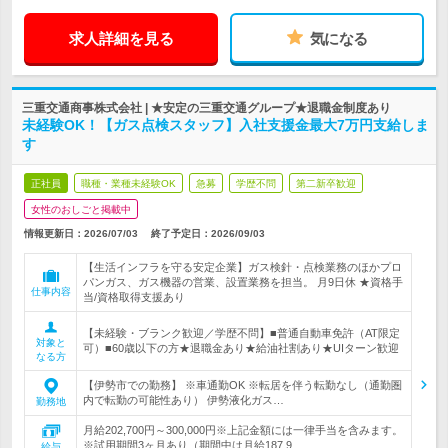
求人詳細を見る
気になる
三重交通商事株式会社 | ★安定の三重交通グループ★退職金制度あり
未経験OK！【ガス点検スタッフ】入社支援金最大7万円支給しま
す
正社員
職種・業種未経験OK
急募
学歴不問
第二新卒歓迎
女性のおしごと掲載中
情報更新日：2026/07/03
終了予定日：
2026/09/03
【生活インフラを守る安定企業】ガス検針・点検業務のほかプロ
パンガス、ガス機器の営業、設置業務を担当。 月9日休 ★資格手
仕事内容
当/資格取得支援あり
【未経験・ブランク歓迎／学歴不問】■普通自動車免許（AT限定
対象と
可）■60歳以下の方★退職金あり★給油社割あり★UIターン歓迎
なる方
【伊勢市での勤務】 ※車通勤OK ※転居を伴う転勤なし（通勤圏
内で転勤の可能性あり） 伊勢液化ガス…
勤務地
月給202,700円～300,000円※上記金額には一律手当を含みます。
※試用期間3ヶ月あり（期間中は月給187,9…
給与