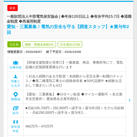
新着
一般財団法人中部電気保安協会 | ◆年休120日以上 ◆有休平均15.7日 ◆退職
金制度 ◆再雇用制度
愛知・三重募集！電気の安全を守る【調査スタッフ】★賞与年2
回
正社員
職種・業種未経験OK
完全週休2日制
情報更新日：2026/08/07
終了予定日：
2026/10/08
【研修支援制度が充実◎】一般家庭、商店、事務所等にて、電気
設備の定期調査業務を行います
仕事内容
＼社会人経験のある方歓迎！未経験から安定企業へ転職のチャン
ス／◆第二種電気工事士の資格保有者 ★50代活躍中 ★経験を活
対象と
かして働きたい方もぜひ
なる方
【愛知・三重募集】 ◆UIターン歓迎 ◆マイカー通勤可 ＜名古屋
市北営業所＞ 愛知県名古屋市西区1…
勤務地
■月給195,700円～292,800円＋諸手当＋賞与年2回＜モデル月給例
＞・月給290,000円＋諸手当＋賞与年2…
給与
460万円～470万円
初年度
年収