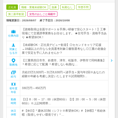
正社員
職種・業種未経験OK
急募
転勤なし
学歴不問
第二新卒歓迎
女性のおしごと掲載中
情報更新日：2026/08/07
終了予定日：
2026/10/08
【資格取得は全面サポート＆手厚い研修で安心スタート！】工事
現場にて交通誘導業務をお任せします。 ★住宅手当・資格手当あ
仕事内容
り ★希望休OK！
【未経験OK・正社員デビュー歓迎】◎セカンドキャリア応援
→18歳以上の方なら全員選考対象◎書類選考なし◎三重の老舗企
対象と
業で安定を手に入れませんか？
なる方
【三重県四日市市、鈴鹿市、津市、松阪市、伊勢市で同時募集】
＊希望に応じて配属 ＊希望しない転勤な…
勤務地
月給23万3,920円～31万8,630円＋諸手当＋賞与年2回※あなたの
経験や年齢を考慮し決定いたします※試用期間3…
給与
330万円～450万円
初年度
年収
【1】8：00 ～ 17：00（休憩60分）【2】20：00 ～ 5：00（休憩
勤務
時間
60分）※上記時間帯…
# 【休日】* 週休2日制（シフト※希望休OK）# 【休暇】* 有給休
休日
休暇
暇（取得しやすい環境です）* …