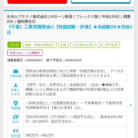
出光ルブテクノ株式会社 | UIターン歓迎｜フレックス制｜年休128日｜残業
20h｜福利厚生◎
《千葉》工業用潤滑油の【性能試験・評価】★未経験OK★完休2
日
正社員
職種・業種未経験OK
急募
完全週休2日制
第二新卒歓迎
女性のおしごと掲載中
情報更新日：2026/08/07
終了予定日：
2026/10/29
潤滑油の新製品開発に向けた実験・性能評価を担当し、データ分
析や報告書作成を通じて製品開発を支えていただきます。
仕事内容
【専門・短大・高専卒以上｜未経験OK】＜必須＞◆機械工学、
機械いじりに興味がある方◎機械実験や性能評価試験などの実務
対象と
経験がある方は歓迎
なる方
＜転勤当面なし／交通費全額支給！＞ 千葉事業所／ 千葉県市原
市姉崎海岸24-4 【雇入れ直後】上記…
勤務地
月給254,400円～277,800円（一律諸手当含む）・基本給244,400
円～267,800円・固定手当10,0…
給与
380万円～480万円
初年度