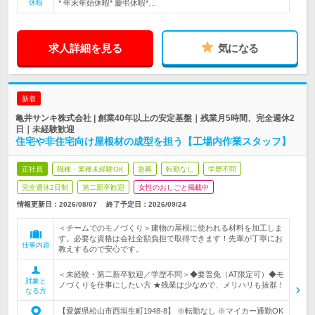
休暇
* 年末年始休暇* 慶弔休暇*…
求人詳細を見る
気になる
新着
亀井サンキ株式会社 | 創業40年以上の安定基盤｜残業月5時間、完全週休2
日｜未経験歓迎
住宅や非住宅向け屋根材の成型を担う【工場内作業スタッフ】
正社員
職種・業種未経験OK
急募
転勤なし
学歴不問
完全週休2日制
第二新卒歓迎
女性のおしごと掲載中
情報更新日：2026/08/07
終了予定日：
2026/09/24
＜チームでのモノづくり＞建物の屋根に使われる材料を加工しま
す。必要な資格は会社全額負担で取得できます！先輩が丁寧にお
仕事内容
教えするので安心です。
＜未経験・第二新卒歓迎／学歴不問＞◆要普免（AT限定可）◆モ
対象と
ノづくりを仕事にしたい方 ★残業は少なめで、メリハリも抜群！
なる方
【愛媛県松山市西垣生町1948-8】 ※転勤なし ※マイカー通勤OK