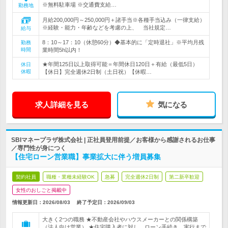
※無料駐車場 ※交通費支給…
勤務地
月給200,000円～250,000円＋諸手当※各種手当込み（一律支給）
※経験・能力・年齢などを考慮の上、 当社規定…
給与
8：10～17：10（休憩60分）◆基本的に「定時退社」※平均月残
勤務
時間
業時間5h以内！
★年間125日以上取得可能＝年間休日120日＋有給（最低5日）
休日
休暇
【休日】完全週休2日制（土日祝）【休暇…
求人詳細を見る
気になる
SBIマネープラザ株式会社 | 正社員登用前提／お客様から感謝されるお仕事
／専門性が身につく
【住宅ローン営業職】事業拡大に伴う増員募集
契約社員
職種・業種未経験OK
急募
完全週休2日制
第二新卒歓迎
女性のおしごと掲載中
情報更新日：2026/08/03
終了予定日：
2026/09/03
大きく2つの職務 ★不動産会社やハウスメーカーとの関係構築
（法人向け営業） ★住宅購入者に対し、ローン手続き、実行まで