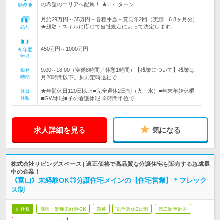
の希望のエリアへ配属！ ★U・Iターン…
勤務地
月給29万円～35万円＋各種手当＋賞与年2回（実績：6.8ヶ月分）
★経験・スキルに応じて当社規定によって決定します。
給与
450万円～1000万円
初年度
年収
9:00～18:00（実働8時間／休憩1時間）【残業について】残業は
勤務
時間
月20時間以下。原則定時退社で、…
★年間休日120日以上■完全週休2日制（火・水）■年末年始休暇
休日
休暇
■GW休暇■子の看護休暇 ※時間単位で…
求人詳細を見る
気になる
株式会社リビングスペース | 適正価格で高品質な分譲住宅を販売する急成長
中の企業！
《富山》未経験OK◎分譲住宅メインの【住宅営業】＊フレック
ス制
正社員
職種・業種未経験OK
急募
完全週休2日制
第二新卒歓迎