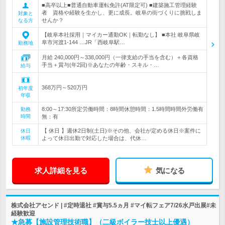
■高卒以上■普通自動車運転免許(AT限定可) ■建築施工管理経験
者 資格や経験を生かし、更に成長。岐阜の街づくりに挑戦しま
対象と
せんか？
なる方
【岐阜本社採用｜マイカー通勤OK｜転勤なし】 ■本社 岐阜県岐
阜市河渡1-144 …JR「西岐阜駅…
勤務地
月給 240,000円～338,000円（一律支給の手当を含む）＋各資格
手当＋賞与(年2回)※あなたの年齢・スキル・…
給与
368万円～520万円
初年度
年収
8:00～17:30所定労働時間：8時間休憩時間：1.5時間時間外労働有
勤務
時間
無：有
【 休日 】週休2日制(土日)※その他、会社が定める休日※案件に
休日
休暇
よって休日出勤で対応した場合は、代休…
求人詳細を見る
気になる
株式会社アセンド | #定時退社 #賞与5.5ヵ月 #マイ転フェア7/26水戸出展#未
経験歓迎
★急募【施設管理技術職】（二級ボイラー技士以上優遇）