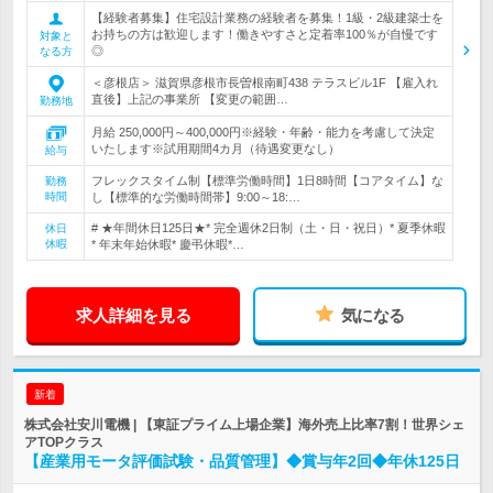
【経験者募集】住宅設計業務の経験者を募集！1級・2級建築士を
お持ちの方は歓迎します！働きやすさと定着率100％が自慢です
対象と
◎
なる方
＜彦根店＞ 滋賀県彦根市長曽根南町438 テラスビル1F 【雇入れ
直後】上記の事業所 【変更の範囲…
勤務地
月給 250,000円～400,000円※経験・年齢・能力を考慮して決定
いたします※試用期間4カ月（待遇変更なし）
給与
フレックスタイム制【標準労働時間】1日8時間【コアタイム】な
勤務
時間
し【標準的な労働時間帯】9:00～18:…
# ★年間休日125日★* 完全週休2日制（土・日・祝日）* 夏季休暇
休日
休暇
* 年末年始休暇* 慶弔休暇*…
求人詳細を見る
気になる
新着
株式会社安川電機 | 【東証プライム上場企業】海外売上比率7割！世界シェ
アTOPクラス
【産業用モータ評価試験・品質管理】◆賞与年2回◆年休125日