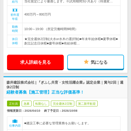
当社規定により優遇します。※試用期間3か月あり（待遇変…
給与
400万円～800万円
初年度
年収
勤務
10:00～19:00 （所定労働時間8時間）
時間
★完全週休2日制(火水or水木の選択制)■年末年始休暇■夏季休暇■
休日
休暇
創立記念日休暇■慶弔休暇■有給休暇…
求人詳細を見る
気になる
森井建設株式会社 | 『ぎふし共育・女性活躍企業』認定企業｜賞与2回｜週
休2日制
経験者募集【施工管理】正当な評価基準！
正社員
急募
転勤なし
完全週休2日制
第二新卒歓迎
情報更新日：2026/04/10
終了予定日：
2026/10/08
■建設工事に必要な管理業務をお願いします。
仕事内容