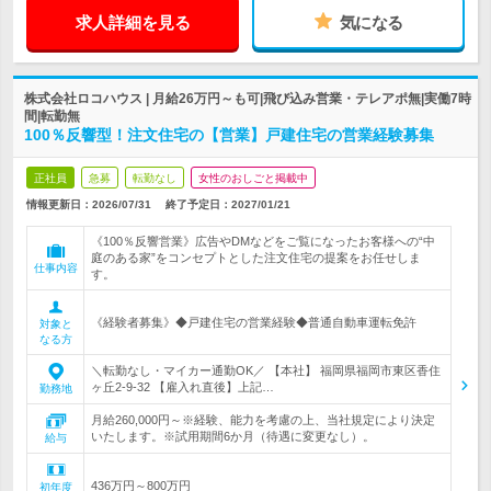
求人詳細を見る
気になる
株式会社ロコハウス | 月給26万円～も可|飛び込み営業・テレアポ無|実働7時
間|転勤無
100％反響型！注文住宅の【営業】戸建住宅の営業経験募集
正社員
急募
転勤なし
女性のおしごと掲載中
情報更新日：2026/07/31
終了予定日：
2027/01/21
《100％反響営業》広告やDMなどをご覧になったお客様への“中
庭のある家”をコンセプトとした注文住宅の提案をお任せしま
仕事内容
す。
《経験者募集》◆戸建住宅の営業経験◆普通自動車運転免許
対象と
なる方
＼転勤なし・マイカー通勤OK／ 【本社】 福岡県福岡市東区香住
ヶ丘2-9-32 【雇入れ直後】上記…
勤務地
月給260,000円～※経験、能力を考慮の上、当社規定により決定
いたします。※試用期間6か月（待遇に変更なし）。
給与
436万円～800万円
初年度