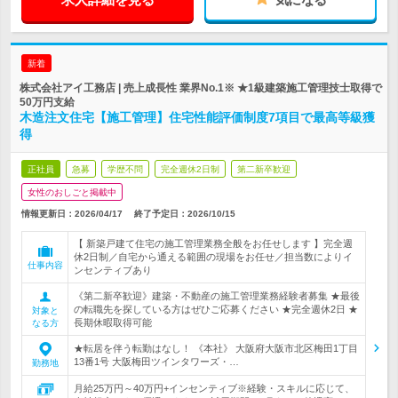
新着
株式会社アイ工務店 | 売上成長性 業界No.1※ ★1級建築施工管理技士取得で
50万円支給
木造注文住宅【施工管理】住宅性能評価制度7項目で最高等級獲
得
正社員
急募
学歴不問
完全週休2日制
第二新卒歓迎
女性のおしごと掲載中
情報更新日：2026/04/17
終了予定日：
2026/10/15
【 新築戸建て住宅の施工管理業務全般をお任せします 】完全週
休2日制／自宅から通える範囲の現場をお任せ／担当数によりイ
仕事内容
ンセンティブあり
《第二新卒歓迎》建築・不動産の施工管理業務経験者募集 ★最後
の転職先を探している方はぜひご応募ください ★完全週休2日 ★
対象と
長期休暇取得可能
なる方
★転居を伴う転勤はなし！ 《本社》 大阪府大阪市北区梅田1丁目
13番1号 大阪梅田ツインタワーズ・…
勤務地
月給25万円～40万円+インセンティブ※経験・スキルに応じて、