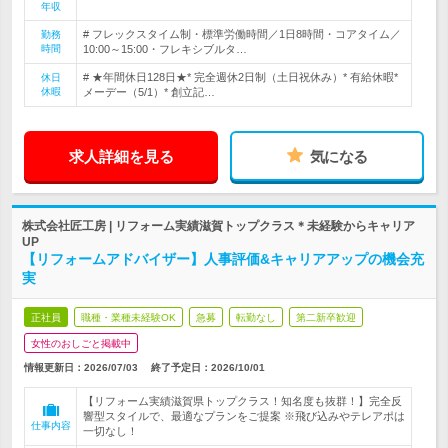
年収
# フレックスタイム制・標準労働時間／1日8時間・コアタイム／
勤務
時間
10:00～15:00・フレキシブルタ…
# ★年間休日128日★* 完全週休2日制（土日祝休み）* 有給休暇*
休日
休暇
メーデー（5/1）* 創立記…
求人詳細を見る
気になる
株式会社匠工房 | リフォーム実績滋賀トップクラス＊未経験からキャリア
UP
【リフォームアドバイザー】人事評価&キャリアアップの機会充
実
正社員
職種・業種未経験OK
急募
転勤なし
第二新卒歓迎
女性のおしごと掲載中
情報更新日：2026/07/03
終了予定日：
2026/10/01
【リフォーム実績滋賀県トップクラス！知名度も抜群！】完全反
響型スタイルで、最適なプランをご提案 ※飛び込みやテレアポは
仕事内容
一切なし！