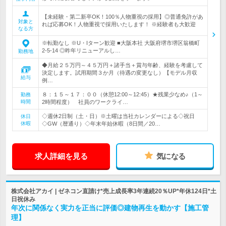
【未経験・第二新卒OK！100％人物重視の採用】◎普通免許があ
対象と
れば応募OK！人物重視で採用いたします！ ※経験者も大歓迎
なる方
※転勤なし ※U・Iターン歓迎 ■大阪本社 大阪府堺市堺区翁橋町
2-5-14 ◎昨年リニューアルし…
勤務地
◆月給２５万円～４５万円＋諸手当＋賞与年齢、経験を考慮して
決定します。試用期間３か月（待遇の変更なし）【モデル月収
給与
例…
８：１５～１７：００（休憩12:00～12:45）★残業少なめ♪（1～
勤務
時間
2時間程度） 社員のワークライ…
◇週休2日制（土・日）※土曜は当社カレンダーによる◇祝日
休日
休暇
◇GW（暦通り）◇年末年始休暇（8日間／20…
求人詳細を見る
気になる
株式会社アカイ | ゼネコン直請け*売上成長率3年連続20％UP*年休124日*土
日祝休み
年次に関係なく実力を正当に評価◎建物再生を動かす【施工管
理】