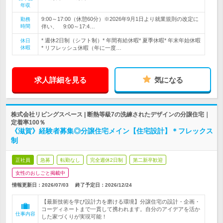
年収
9:00～17:00（休憩60分）※2026年9月1日より就業規則の改定に
勤務
時間
伴い、 9:00～17:4…
* 週休2日制（シフト制）* 年間有給休暇* 夏季休暇* 年末年始休暇
休日
休暇
* リフレッシュ休暇（年に一度…
求人詳細を見る
気になる
株式会社リビングスペース | 断熱等級7の洗練されたデザインの分譲住宅｜
定着率100％
《滋賀》経験者募集◎分譲住宅メイン【住宅設計】＊フレックス
制
正社員
急募
転勤なし
完全週休2日制
第二新卒歓迎
女性のおしごと掲載中
情報更新日：2026/07/03
終了予定日：
2026/12/24
【最新技術を学び設計力を磨ける環境】分譲住宅の設計・企画・
コーディネートまで一貫して携われます。自分のアイデアを活か
仕事内容
した家づくりが実現可能！