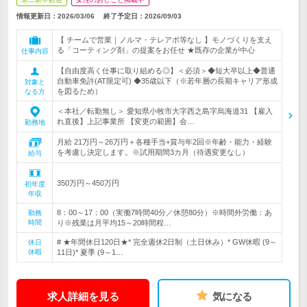
情報更新日：2026/03/06
終了予定日：
2026/09/03
【 チームで営業｜ノルマ・テレアポ等なし 】モノづくりを支え
る「コーティング剤」の提案をお任せ ★既存の企業が中心
仕事内容
【自由度高く仕事に取り組める◎】＜必須＞◆短大卒以上◆普通
自動車免許(AT限定可) ◆35歳以下（※若年層の長期キャリア形成
対象と
を図るため）
なる方
＜本社／転勤無し＞ 愛知県小牧市大字西之島字烏海道31 【雇入
れ直後】上記事業所 【変更の範囲】会…
勤務地
月給 21万円～26万円＋各種手当+賞与年2回※年齢・能力・経験
を考慮し決定します。※試用期間3カ月（待遇変更なし）
給与
350万円～450万円
初年度
年収
8：00～17：00（実働7時間40分／休憩80分）※時間外労働：あ
勤務
時間
り※残業は月平均15～20時間程…
# ★年間休日120日★* 完全週休2日制（土日休み）* GW休暇 (9～
休日
休暇
11日)* 夏季 (9～1…
求人詳細を見る
気になる