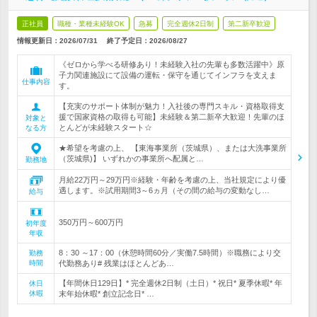
正社員
職種・業種未経験OK
急募
完全週休2日制
第二新卒歓迎
情報更新日：2026/07/31
終了予定日：
2026/08/27
《ゼロから学べる研修あり！未経験入社の先輩も多数活躍中》原
子力関連施設にて設備の運転・保守を通じてインフラを支えま
仕事内容
す。
【充実のサポート体制が魅力！入社後の専門スキル・資格取得支
援で国家資格の取得も可能】未経験＆第二新卒大歓迎！先輩のほ
対象と
とんどが未経験スタート☆
なる方
★希望を考慮の上、 【東海事業所（茨城県）、または大洗事業所
（茨城県)】 いずれかの事業所へ配属と…
勤務地
月給22万円～29万円※経験・年齢を考慮の上、当社規定により優
遇します。※試用期間3～6ヵ月（その間の給与の変動なし…
給与
350万円～600万円
初年度
年収
8：30 ～17：00（休憩時間60分／実働7.5時間）※職務により交
勤務
時間
代勤務あり# 残業はほとんどあ…
【年間休日129日】* 完全週休2日制（土日）* 祝日* 夏季休暇* 年
休日
休暇
末年始休暇* 創立記念日* …