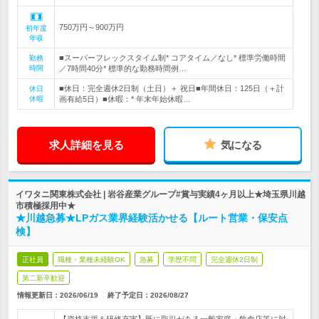
750万円～900万円
初年度
年収
■スーパーフレックスタイム制* コアタイム／なし* 標準労働時間
勤務
時間
／7時間40分* 標準的な勤務時間例…
■休日：完全週休2日制（土日）＋ 祝日■年間休日：125日（＋計
休日
休暇
画有給5日）■休暇：* 年末年始休暇…
求人詳細を見る
気になる
イワタニ関東株式会社 | 岩谷産業グループ#賞与実績4ヶ月以上★埼玉県川越
市積極採用中★
★川越急募★LPガス業界経験活かせる【ルート営業・保安点
検】
正社員
職種・業種未経験OK
急募
学歴不問
完全週休2日制
第二新卒歓迎
情報更新日：2026/06/19
終了予定日：
2026/08/27