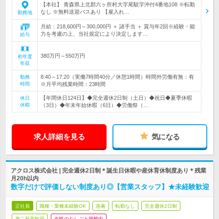
【本社】 青森県上北郡六ヶ所村大字尾駮字沖付4番地108 ※転勤
なし ※無料送迎バスあり 【雇入れ…
勤務地
月給：218,600円～300,000円 ＋ 諸手当 ＋ 賞与年2回※経験・能
力を考慮の上、当社規定により決定します…
給与
380万円～550万円
初年度
年収
8:40～17:20（実働7時間40分／休憩1時間）時間外労働有無：有
勤務
時間
※月平均残業時間：23時間
【年間休日124日】◆完全週休2日制（土日）◆祝日◆夏季休暇
休日
休暇
（3日）◆年末年始休暇（6日）◆労働祭（…
求人詳細を見る
気になる
アクロス株式会社 | 完全週休2日制＊誕生日休暇や産休育休制度あり＊残業
月20h以内
数字だけで評価しない制度あり◎【営業スタッフ】★未経験歓迎
正社員
職種・業種未経験OK
急募
転勤なし
完全週休2日制
第二新卒歓迎
女性のおしごと掲載中