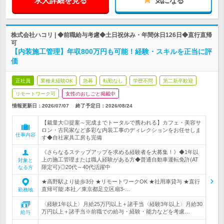
求人詳細を見る
気になる
株式会社ハコリ | ◆前職給与考慮◆土日祝休み・年間休日126日◆直行直帰
可
【内装施工管理】年収800万円も可能！経験・スキルを正当に評
価
正社員
業種未経験OK
急募
転勤なし
学歴不問
第二新卒歓迎
リモートワーク可
女性のおしごと掲載中
情報更新日：2026/07/07
終了予定日：
2026/08/24
【裁量大◎提案～完成までトータルで携われる】カフェ・美容サ
ロン・古民家など多彩な内装工事のディレクションをお任せしま
仕事内容
す◆自社家具工房も完備
《さらなるステップアップを求める経験者を大募集！》◆1年以
上の施工管理または職人経験がある方◆普通自動車運転免許(AT
対象と
限定可)◎20代～40代活躍中
なる方
★高野駅より徒歩3分 ★リモートワークOK ★社用車貸与 ★直行
直帰可能 本社／東京都足立区扇3-…
勤務地
〈経験1年以上〉月給25万円以上＋諸手当〈経験3年以上〉月給30
万円以上＋諸手当※前職での給与・経験・能力などを考慮…
給与