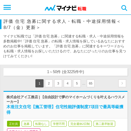
評価 住宅 急募に関する求人・転職・中途採用情報＜
8/7（金）更新＞
マイナビ転職では「評価 住宅 急募」に関連する転職・求人・中途採用情報を
多数掲載中!「評価 住宅 急募」の転職・求人情報を探しているあなたにおすす
めのお仕事を掲載しています。「評価 住宅 急募」に関連するキーワードから
も転職・求人情報をお探しいただけるので、あなたにぴったりのお仕事を見つ
けてみてください!
1～50件 (全3225件中)
…
1
2
3
4
5
65
株式会社アイ工務店 | 【自由設計で夢のマイホームづくりを叶えるハウスメ
ーカー】
木造注文住宅【施工管理】住宅性能評価制度7項目で最高等級獲
得
正社員
急募
転勤なし
学歴不問
完全週休2日制
第二新卒歓迎