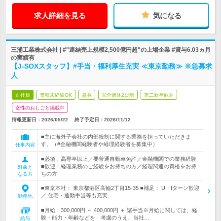
求人詳細を見る
気になる
三浦工業株式会社 | #"連結売上規模2,500億円超"の上場企業 #賞与6.03ヵ月
の実績有
【J-SOXスタッフ】#手当・福利厚生充実 ≪東京勤務≫ ※急募求
人
正社員
業種未経験OK
急募
完全週休2日制
第二新卒歓迎
女性のおしごと掲載中
情報更新日：2026/05/22
終了予定日：
2026/11/12
■主に海外子会社の内部統制に関する業務を担っていただきま
す。（#金融機関経験者や経理経験者を募集中）
仕事内容
■必須：高専卒以上／要普通自動車免許／金融機関での業務経験
■歓迎：経理業務のご経験をお持ちの方／経理関連の資格をお持
対象と
ちの方
なる方
■東京本社： 東京都港区高輪2丁目15-35 ■補足： U・Iターン歓迎
／ 住宅・通勤手当等も充実…
勤務地
■月給：300,000円 ～ 400,000円 ＋ 諸手当※月給に関しては、経
験・能力・年齢などを 考慮のうえ、当社…
給与