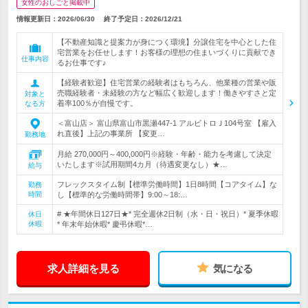
女性のおしごと掲載中
情報更新日：2026/06/30
終了予定日：
2026/12/21
【不動産知識と提案力が身につく環境】分譲住宅を中心とした住
宅営業をお任せします！お客様の理想の住まいづくりに貢献でき
仕事内容
るお仕事です♪
【経験者歓迎】住宅営業の経験者はもちろん、他業種の営業や販
売職経験者・未経験の方など幅広く歓迎します！働きやすさと定
対象と
着率100％が自慢です。
なる方
＜富山店＞ 富山県富山市黒瀬447-1 アルビトロＪ104号室 【雇入
れ直後】上記の事業所 【変更…
勤務地
月給 270,000円～400,000円※経験・年齢・能力を考慮して決定
いたします※試用期間4カ月（待遇変更なし）★…
給与
フレックスタイム制【標準労働時間】1日8時間【コアタイム】な
勤務
時間
し【標準的な労働時間帯】9:00～18:…
# ★年間休日127日★* 完全週休2日制（水・日・祝日）* 夏季休暇
休日
休暇
* 年末年始休暇* 慶弔休暇*…
求人詳細を見る
気になる