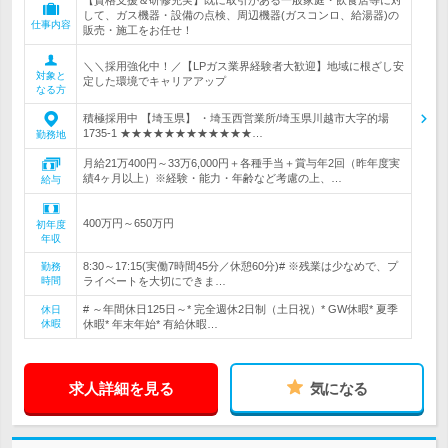
【資格支援＆研修充実】既に取引がある一般家庭・飲食店等に対
して、ガス機器・設備の点検、周辺機器(ガスコンロ、給湯器)の
仕事内容
販売・施工をお任せ！
＼＼採用強化中！／【LPガス業界経験者大歓迎】地域に根ざし安
対象と
定した環境でキャリアアップ
なる方
積極採用中 【埼玉県】 ・埼玉西営業所/埼玉県川越市大字的場
1735-1 ★★★★★★★★★★★★…
勤務地
月給21万400円～33万6,000円＋各種手当＋賞与年2回（昨年度実
績4ヶ月以上）※経験・能力・年齢など考慮の上、…
給与
400万円～650万円
初年度
年収
8:30～17:15(実働7時間45分／休憩60分)# ※残業は少なめで、プ
勤務
時間
ライベートを大切にできま…
# ～年間休日125日～* 完全週休2日制（土日祝）* GW休暇* 夏季
休日
休暇
休暇* 年末年始* 有給休暇…
求人詳細を見る
気になる