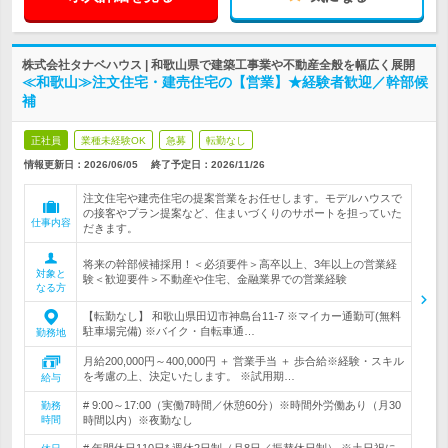
株式会社タナベハウス | 和歌山県で建築工事業や不動産全般を幅広く展開
≪和歌山≫注文住宅・建売住宅の【営業】★経験者歓迎／幹部候
補
正社員
業種未経験OK
急募
転勤なし
情報更新日：2026/06/05
終了予定日：
2026/11/26
注文住宅や建売住宅の提案営業をお任せします。モデルハウスで
の接客やプラン提案など、住まいづくりのサポートを担っていた
仕事内容
だきます。
将来の幹部候補採用！＜必須要件＞高卒以上、3年以上の営業経
対象と
験＜歓迎要件＞不動産や住宅、金融業界での営業経験
なる方
【転勤なし】 和歌山県田辺市神島台11-7 ※マイカー通勤可(無料
駐車場完備) ※バイク・自転車通…
勤務地
月給200,000円～400,000円 ＋ 営業手当 ＋ 歩合給※経験・スキル
を考慮の上、決定いたします。 ※試用期…
給与
# 9:00～17:00（実働7時間／休憩60分）※時間外労働あり（月30
勤務
時間
時間以内）※夜勤なし