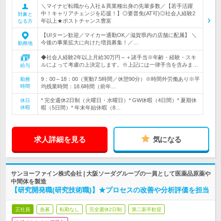
＼マイナビ転職から入社＆異業種出身の先輩多数／【若手活躍
中！キャリアチェンジを応援！】◎要普免(AT可)◎社会人経験2
対象と
年以上★ポストチャンス豊富
なる方
【UIターン歓迎／マイカー通勤OK／滋賀県内の店舗に配属】 ＼
今後の事業拡大に向けた増員募集！／…
勤務地
◆社会人経験2年以上月給30万円～＋諸手当※年齢・経験・スキ
ルによって考慮の上決定します。※上記には一律手当を含みま…
給与
9：00～18：00（実動7.5時間／休憩90分）※時間外労働あり※平
勤務
時間
均残業時間：18.6時間（前年…
* 完全週休2日制（火曜日・水曜日）* GW休暇（4日間）* 夏期休
休日
休暇
暇（5日間）* 年末年始休暇（8…
求人詳細を見る
気になる
サンヨーファイン株式会社 | 大阪ソーダグループの一員として医薬品原薬や
中間体を製造
【研究開発職(研究技術職)】★プロセスの改善や分析評価を担当
正社員
急募
転勤なし
完全週休2日制
第二新卒歓迎