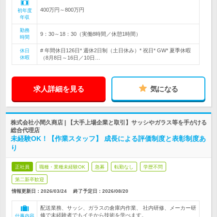
400万円～800万円
初年度
年収
勤務
9：30～18：30（実働8時間／休憩1時間）
時間
# 年間休日126日* 週休2日制（土日休み）* 祝日* GW* 夏季休暇
休日
休暇
（8月8日～16日／10日…
求人詳細を見る
気になる
株式会社小間久商店 | 【大手上場企業と取引】サッシやガラス等を手がける
総合代理店
未経験OK！【作業スタッフ】 成長による評価制度と表彰制度あ
り
正社員
職種・業種未経験OK
急募
転勤なし
学歴不問
第二新卒歓迎
情報更新日：2026/03/24
終了予定日：
2026/08/20
配送業務、サッシ、ガラスの倉庫内作業、 社内研修、メーカー研
修で未経験者でもイチから技術を学べます。
仕事内容