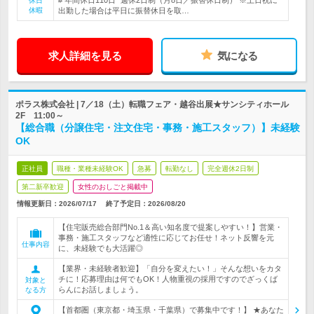
# 年間休日110日* 週休2日制（月8日／振替休日制） ※土日祝に
休日
休暇
出勤した場合は平日に振替休日を取…
求人詳細を見る
気になる
ポラス株式会社 | 7／18（土）転職フェア・越谷出展★サンシティホール
2F 11:00～
【総合職（分譲住宅・注文住宅・事務・施工スタッフ）】未経験
OK
正社員
職種・業種未経験OK
急募
転勤なし
完全週休2日制
第二新卒歓迎
女性のおしごと掲載中
情報更新日：2026/07/17
終了予定日：
2026/08/20
【住宅販売総合部門No.1＆高い知名度で提案しやすい！】営業・
事務・施工スタッフなど適性に応じてお任せ！ネット反響を元
仕事内容
に、未経験でも大活躍◎
【業界・未経験者歓迎】「自分を変えたい！」そんな想いをカタ
チに！応募理由は何でもOK！人物重視の採用ですのでざっくば
対象と
らんにお話しましょう。
なる方
【首都圏（東京都・埼玉県・千葉県）で募集中です！】 ★あなた