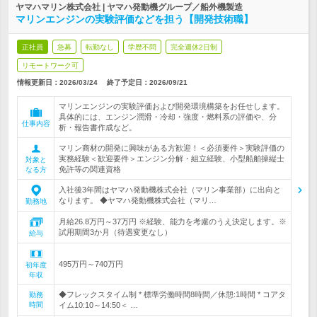
ヤマハマリン株式会社 | ヤマハ発動機グループ／船外機製造
マリンエンジンの実験評価などを担う【開発技術職】
正社員
急募
転勤なし
学歴不問
完全週休2日制
リモートワーク可
情報更新日：2026/03/24
終了予定日：
2026/09/21
マリンエンジンの実験評価および開発環境構築をお任せします。
具体的には、エンジン潤滑・冷却・強度・燃料系の評価や、分
仕事内容
析・報告書作成など。
マリン商材の開発に興味がある方歓迎！＜必須要件＞実験評価の
実務経験＜歓迎要件＞エンジン分解・組立経験、小型船舶操縦士
対象と
免許等の関連資格
なる方
入社後3年間はヤマハ発動機株式会社（マリン事業部）に出向と
なります。 ◆ヤマハ発動機株式会社（マリ…
勤務地
月給26.8万円～37万円 ※経験、能力を考慮のうえ決定します。※
試用期間3か月（待遇変更なし）
給与
495万円～740万円
初年度
年収
◆フレックスタイム制 * 標準労働時間8時間／休憩:1時間 * コアタ
勤務
時間
イム10:10～14:50＜ …