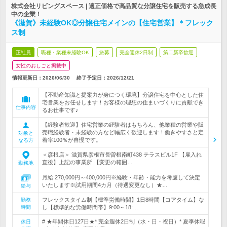
株式会社リビングスペース | 適正価格で高品質な分譲住宅を販売する急成長
中の企業！
《滋賀》未経験OK◎分譲住宅メインの【住宅営業】＊フレック
ス制
正社員
職種・業種未経験OK
急募
完全週休2日制
第二新卒歓迎
女性のおしごと掲載中
情報更新日：2026/06/30
終了予定日：
2026/12/21
【不動産知識と提案力が身につく環境】分譲住宅を中心とした住
宅営業をお任せします！お客様の理想の住まいづくりに貢献でき
仕事内容
るお仕事です♪
【経験者歓迎】住宅営業の経験者はもちろん、他業種の営業や販
売職経験者・未経験の方など幅広く歓迎します！働きやすさと定
対象と
着率100％が自慢です。
なる方
＜彦根店＞ 滋賀県彦根市長曽根南町438 テラスビル1F 【雇入れ
直後】上記の事業所 【変更の範囲…
勤務地
月給 270,000円～400,000円※経験・年齢・能力を考慮して決定
いたします※試用期間4カ月（待遇変更なし）★…
給与
フレックスタイム制【標準労働時間】1日8時間【コアタイム】な
勤務
時間
し【標準的な労働時間帯】9:00～18:…
# ★年間休日127日★* 完全週休2日制（水・日・祝日）* 夏季休暇
休日