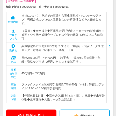
女性のおしごと掲載中
情報更新日：2026/06/23
終了予定日：
2026/12/14
当社において、ラボでの実験から実生産規模へのスケールアッ
プ、有機合成のプロセス改良および分析評価などをお任せしま
仕事内容
す。
＜必須＞◆大卒以上◆医薬品や受託製造メーカーでの製造経験＜
歓迎＞☆有機合成研究やプロセス化学の経験（2年以上の方は尚
対象と
可）
なる方
兵庫県尼崎市大高洲町9番地 ※マイカー通勤可（大阪ソーダ研究
センター敷地内に駐車スペース有） 【雇…
勤務地
月給265,000円～464,000円 ＋ 諸手当 ＋ 賞与年2回※経験・年
齢・資格など考慮し優遇いたします※試用期…
給与
450万円～650万円
初年度
年収
フレックスタイム制標準労働時間7時間40分／休憩：1時間コアタ
勤務
時間
イム11:00～15:00標準労働時間…
【年間休日124日】◆完全週休2日制（土・日）、祝日◆年末年始
休日
休暇
休暇◆夏季休暇◆大阪ソーダ創立記念日（…