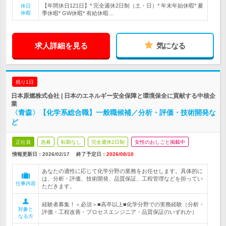
【年間休日121日】* 完全週休2日制（土・日）* 年末年始休暇* 夏
休日
休暇
季休暇* GW休暇* 有給休暇…
求人詳細を見る
気になる
残り1日
日本原燃株式会社 | 日本のエネルギー安全保障と環境保全に貢献する中核企
業
〈青森〉【化学系総合職】一般職候補／分析・評価・技術開発な
ど
正社員
急募
転勤なし
完全週休2日制
女性のおしごと掲載中
情報更新日：2026/02/17
終了予定日：
2026/08/10
あなたの適性に応じて化学分野の業務をお任せします。具体的に
は、分析・評価、技術開発、品質保証、工程管理などを担ってい
仕事内容
ただきます。
経験者募集！＜必須＞■高卒以上■化学分野での実務経験（分析・
対象と
評価・工程改善・プロセスエンジニア・品質保証のいずれか）
なる方