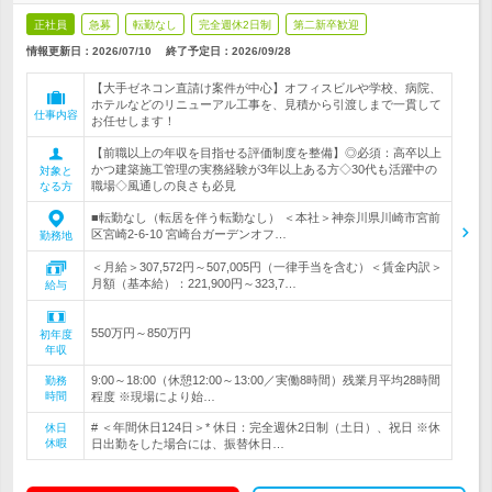
正社員
急募
転勤なし
完全週休2日制
第二新卒歓迎
情報更新日：2026/07/10
終了予定日：
2026/09/28
【大手ゼネコン直請け案件が中心】オフィスビルや学校、病院、
ホテルなどのリニューアル工事を、見積から引渡しまで一貫して
仕事内容
お任せします！
【前職以上の年収を目指せる評価制度を整備】◎必須：高卒以上
かつ建築施工管理の実務経験が3年以上ある方◇30代も活躍中の
対象と
職場◇風通しの良さも必見
なる方
■転勤なし（転居を伴う転勤なし） ＜本社＞神奈川県川崎市宮前
区宮崎2-6-10 宮崎台ガーデンオフ…
勤務地
＜月給＞307,572円～507,005円（一律手当を含む）＜賃金内訳＞
月額（基本給）：221,900円～323,7…
給与
550万円～850万円
初年度
年収
9:00～18:00（休憩12:00～13:00／実働8時間）残業月平均28時間
勤務
時間
程度 ※現場により始…
# ＜年間休日124日＞* 休日：完全週休2日制（土日）、祝日 ※休
休日
休暇
日出勤をした場合には、振替休日…