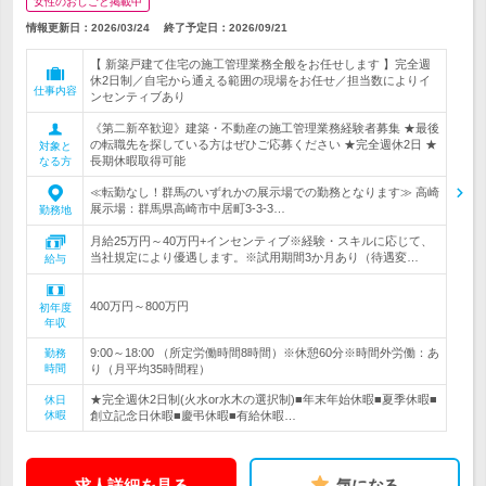
女性のおしごと掲載中
情報更新日：2026/03/24
終了予定日：
2026/09/21
【 新築戸建て住宅の施工管理業務全般をお任せします 】完全週
休2日制／自宅から通える範囲の現場をお任せ／担当数によりイ
仕事内容
ンセンティブあり
《第二新卒歓迎》建築・不動産の施工管理業務経験者募集 ★最後
の転職先を探している方はぜひご応募ください ★完全週休2日 ★
対象と
長期休暇取得可能
なる方
≪転勤なし！群馬のいずれかの展示場での勤務となります≫ 高崎
展示場：群馬県高崎市中居町3-3-3…
勤務地
月給25万円～40万円+インセンティブ※経験・スキルに応じて、
当社規定により優遇します。※試用期間3か月あり（待遇変…
給与
400万円～800万円
初年度
年収
9:00～18:00 （所定労働時間8時間）※休憩60分※時間外労働：あ
勤務
時間
り（月平均35時間程）
★完全週休2日制(火水or水木の選択制)■年末年始休暇■夏季休暇■
休日
休暇
創立記念日休暇■慶弔休暇■有給休暇…
求人詳細を見る
気になる