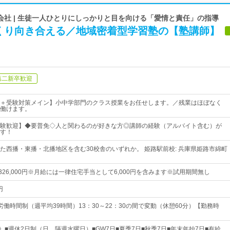
会社 | 生徒一人ひとりにしっかりと目を向ける「愛情と責任」の指導
くり向き合える／地域密着型学習塾の【塾講師】
第二新卒歓迎
＋受験対策メイン】小中学部門のクラス授業をお任せします。／残業はほぼなく
働けます。
験歓迎】◆要普免◇人と関わるのが好きな方◎講師の経験（アルバイト含む）が
す！
た西播・東播・北播地区を含む30校舎のいずれか。 姫路駅前校: 兵庫県姫路市綿町
円～326,000円※月給には一律住宅手当として6,000円を含みます※試用期間無し
円
労働時間制（週平均39時間）13：30～22：30の間で変動（休憩60分）【勤務時
》■週休2日制（日、隔週水曜日）■GW7日■夏季7日■秋季7日■年末年始7日■有給…