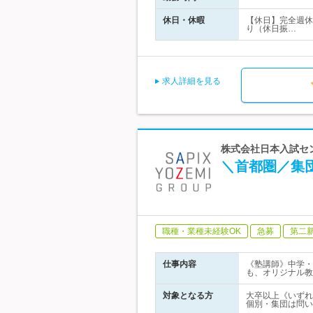
休日・休暇
【休日】完全週休
り（休日振…
求人詳細を見る
株式会社日本入試セ
＼首都圏／集
職種・業種未経験OK
急募
第二
仕事内容
《塾講師》中学・
も、オリジナル教
対象となる方
大卒以上《いずれ
個別・集団は問い