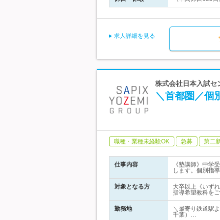
求人詳細を見る
株式会社日本入試セ
＼首都圏／個
職種・業種未経験OK
急募
第二
仕事内容
《塾講師》中学受
します。個別指導
対象となる方
大卒以上《いずれ
指導希望教科をご
勤務地
＼最寄り鉄道駅よ
千葉）…