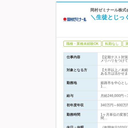
岡村ゼミナール株式
＼生徒とじっ
職種・業種未経験OK
転勤なし
仕事内容
【定期テスト対策
メリハリをつけて
対象となる方
【大卒以上／未経
ある方は活かせま
勤務地
姫路市を中心とし
1…
給与
月給246,000
初年度年収
340万円～600万
勤務時間
1ヶ月単位の変形
間…
休日・休暇
《年間休日103日