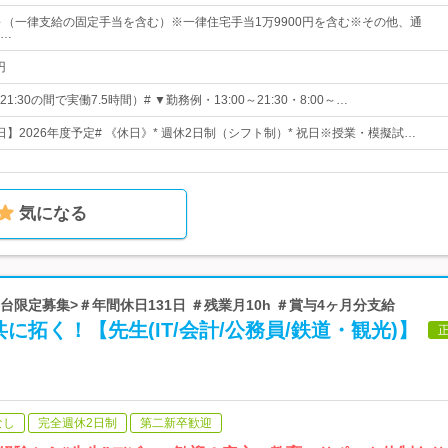
 円 ～（一律支給の固定手当を含む）※一律住宅手当1万9900円を含む※その他、通
…
円
1:30の間で実働7.5時間）# ▼勤務例・13:00～21:30・8:00～…
6日】2026年度予定# 《休日》* 週休2日制（シフト制）* 祝日※授業・模擬試…
気になる
仙台限定募集>＃年間休日131日 ＃残業月10h ＃賞与4ヶ月分支給
に拓く！【先生(IT/会計/公務員/鉄道・観光)】
なし
完全週休2日制
第二新卒歓迎