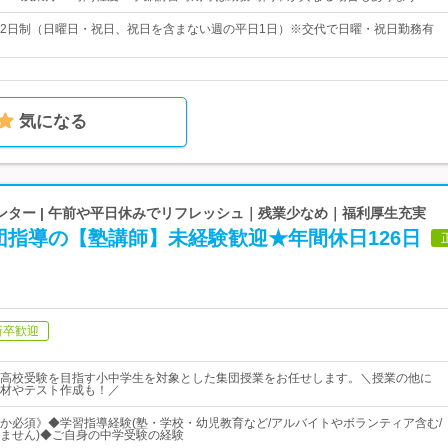
2日制（日曜日・祝日、祝日を含まない週の平日1日）※交代で日曜・祝日勤務有
気になる
ンター | 午前や平日休みでリフレッシュ｜残業少なめ｜福利厚生充実
団指導の【塾講師】未経験歓迎★年間休日126日
新卒歓迎
高校受験を目指す小中学生を対象とした集団授業をお任せします。＼授業の他に
材やテスト作成も！／
か必須》◆学習指導経験(塾・学校・幼児教育など/アルバイトやボランティア含む/
ません)◆ご自身の中学受験の経験