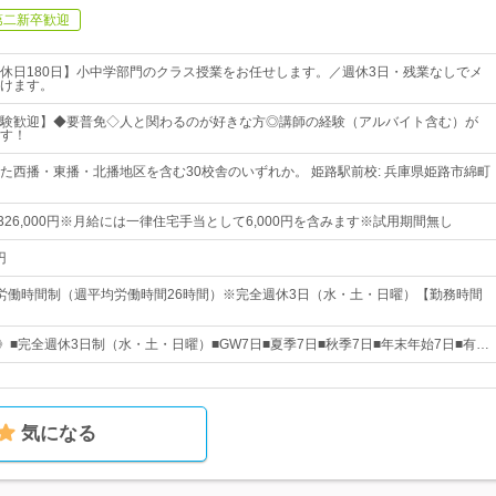
第二新卒歓迎
休日180日】小中学部門のクラス授業をお任せします。／週休3日・残業なしでメ
けます。
験歓迎】◆要普免◇人と関わるのが好きな方◎講師の経験（アルバイト含む）が
す！
た西播・東播・北播地区を含む30校舎のいずれか。 姫路駅前校: 兵庫県姫路市綿町
円～326,000円※月給には一律住宅手当として6,000円を含みます※試用期間無し
円
労働時間制（週平均労働時間26時間）※完全週休3日（水・土・日曜）【勤務時間
》■完全週休3日制（水・土・日曜）■GW7日■夏季7日■秋季7日■年末年始7日■有…
気になる