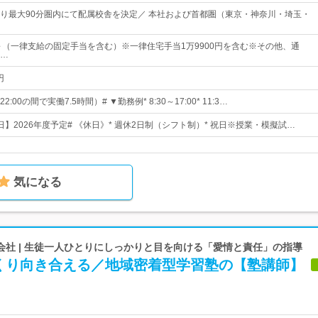
り最大90分圏内にて配属校舎を決定／ 本社および首都圏（東京・神奈川・埼玉・
 円 ～（一律支給の固定手当を含む）※一律住宅手当1万9900円を含む※その他、通
…
円
2:00の間で実働7.5時間）# ▼勤務例* 8:30～17:00* 11:3…
6日】2026年度予定# 《休日》* 週休2日制（シフト制）* 祝日※授業・模擬試…
気になる
会社 | 生徒一人ひとりにしっかりと目を向ける「愛情と責任」の指導
くり向き合える／地域密着型学習塾の【塾講師】