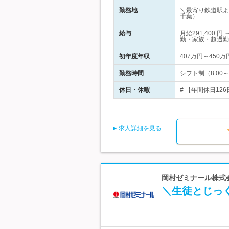
勤務地
＼最寄り鉄道駅よ
千葉）…
給与
月給291,400
勤・家族・超過勤
初年度年収
407万円～450万
勤務時間
シフト制（8:00～2
休日・休暇
# 【年間休日12
求人詳細を見る
岡村ゼミナール株式
＼生徒とじっ