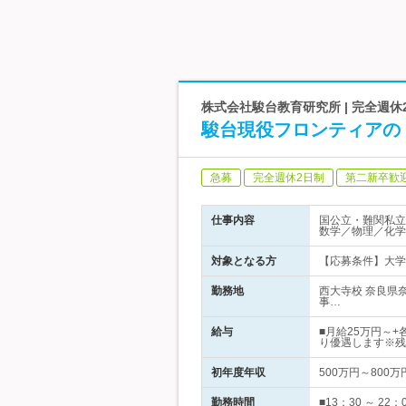
株式会社駿台教育研究所 | 完全週休
駿台現役フロンティアの
急募
完全週休2日制
第二新卒歓
仕事内容
国公立・難関私立
数学／物理／化学
対象となる方
【応募条件】大学
勤務地
西大寺校 奈良県
事…
給与
■月給25万円～
り優遇します※残
初年度年収
500万円～800万
勤務時間
■13：30 ～ 