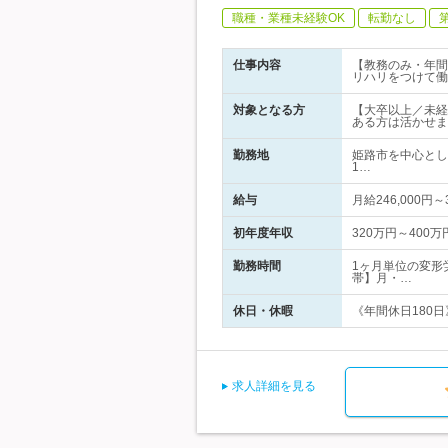
職種・業種未経験OK
転勤なし
仕事内容
【教務のみ・年間
リハリをつけて働
対象となる方
【大卒以上／未経
ある方は活かせま
勤務地
姫路市を中心とし
1…
給与
月給246,000
初年度年収
320万円～400万
勤務時間
1ヶ月単位の変形
帯】月・…
休日・休暇
《年間休日180日
求人詳細を見る