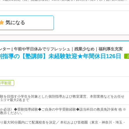
気になる
ンター | 午前や平日休みでリフレッシュ｜残業少なめ｜福利厚生充実
別指導の【塾講師】未経験歓迎★年間休日126日
新卒歓迎
験を目指す小学生を対象とした個別指導および教室運営、本部業務などをお任せ
:1コマ最大2名まで
か必須》◆受験指導経験◆ご自身の中学受験経験◆該当科目の教員免許保有 他 ※
教示ください。
り最大90分圏内にて配属校舎を決定／ 本社および首都圏（東京・神奈川・埼玉・