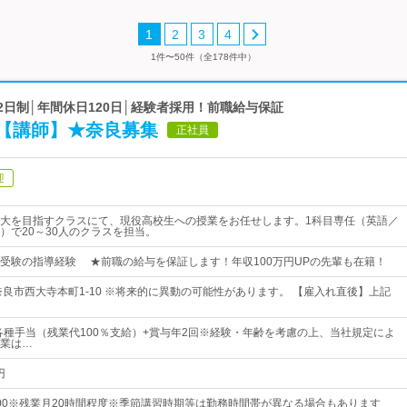
1
2
3
4
1件〜50件（全178件中）
2日制│年間休日120日│経験者採用！前職給与保証
【講師】★奈良募集
正社員
迎
大を目指すクラスにて、現役高校生への授業をお任せします。1科目専任（英語／
）で20～30人のクラスを担当。
受験の指導経験 ★前職の給与を保証します！年収100万円UPの先輩も在籍！
奈良市西大寺本町1-10 ※将来的に異動の可能性があります。 【雇入れ直後】上記
+各種手当（残業代100％支給）+賞与年2回※経験・年齢を考慮の上、当社規定によ
業は…
円
22：00※残業月20時間程度※季節講習時期等は勤務時間帯が異なる場合もあります