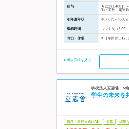
給与
月給291,400
勤・家族・超過勤
初年度年収
407万円～450万
勤務時間
シフト制（8:00～2
休日・休暇
# 【年間休日12
求人詳細を見る
学校法人立志舎 | <
学生の未来を共
職種・業種未経験OK
急募
転勤