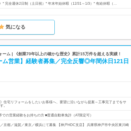
》* 完全週休2日制（土日祝）* 年末年始休暇（12/31～1/3）* 有給休暇（…
気になる
ーム | 《創業70年以上の確かな歴史》累計15万件を超える実績！
ーム営業】経験者募集／完全反響◎年間休日121日
》住宅リフォームをしたいお客様へ、要望に沿いながら提案～工事完了までをサ
す。
界での営業経験をお持ちの方 ■普通自動車免許（AT限定可）
／京都／滋賀／東京／横浜にて募集 【神戸HDC支店】 兵庫県神戸市中央区東川崎