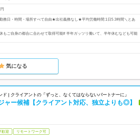
万円
★勤務日・時間・場所すべて自由★出社義務なし★平均労働時間:1日5.3時間＼とあ
連休もご自身の都合に合わせて取得可能# 半年ガッツリ働いて、半年休むなども可能
気になる
ンド | クライアントの「ずっと、なくてはならないパートナーに」
ージャー候補【クライアント対応、独立よりも◎】
卒歓迎
リモートワーク可