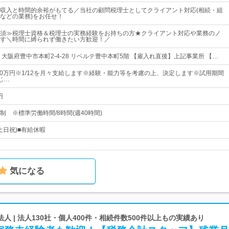
収入と時間的余裕がもてる／当社の顧問税理士としてクライアント対応(相続・組
などの業務)をお任せ！
須≫税理士資格＆税理士の実務経験をお持ちの方★クライアント対応や業務のノ
す＼時間に縛られず働きたい方歓迎！／
大阪府豊中市本町2-4-28 リベルテ豊中本町5階 【雇入れ直後】上記事業所 【…
850万円※1/12を月々支給します※経験・能力等を考慮の上、決定します※試用期間
じ…
円
 ※標準労働時間/8時間(週40時間)
土日祝)■有給休暇
気になる
人 | 法人130社・個人400件・相続件数500件以上もの実績あり