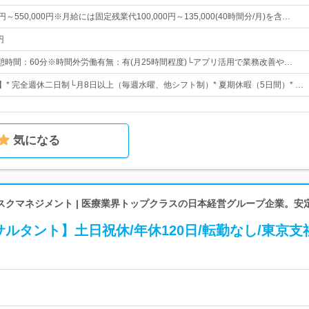
0円～550,000円※月給には固定残業代100,000円～135,000(40時間分/月)を含…
円
0※休憩時間：60分※時間外労働有無：有(月25時間程度)└アプリ活用で業務改善や…
】* 完全週休二日制└月8日以上（毎週水曜、他シフト制）* 夏期休暇（5日間）* …
気になる
スクマネジメント | 医療業界トップクラスの日本経営グループ企業。安
ルタント】土日祝休/年休120日/転勤なし/東京支