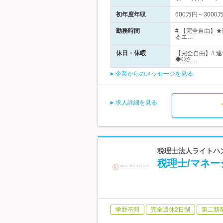
初年度年収
600万円～3000
勤務時間
# 【完全自由】
るエ…
休日・休暇
【完全自由】# 
◆Oさ…
企業からのメッセージを見る
求人詳細を見る
税理士法人ライトハ
税理士/マネ
学歴不問
完全週休2日制
第二新