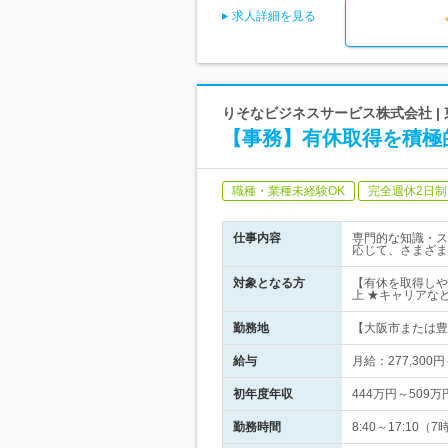
求人詳細を見る
りそなビジネスサービス株式会社 |
【事務】有休取得を積極
職種・業種未経験OK
完全週休2日制
仕事内容
専門的な知識・ス
応じて、さまざま
対象となる方
【有休を取得しや
上 ★キャリアな
勤務地
【大阪市または豊中
給与
月給：277,300円
初年度年収
444万円～509万
勤務時間
8:40～17:1