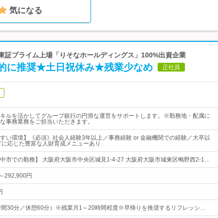
気になる
 東証プライム上場「りそなホールディングス」100%出資企業
的に推奨★土日祝休み★残業少なめ
正社員
キルを活かしてグループ銀行の円滑な運営をサポートします。※勤務地・配属に
な事務業務をご担当いただきます。
すい環境】《必須》社会人経験3年以上／事務経験 or 金融機関での経験／大卒以
どに応じた豊富な人財育成メニューあり
市での勤務】 大阪府大阪市中央区城見1-4-27 大阪府大阪市城東区鴫野西2-1…
～292,900円
円
0（7時間30分／休憩60分）※残業月1～20時間程度※早帰りを推奨するリフレッシ…