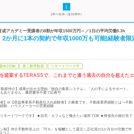
1
1件〜31件（全31件中）
| 育成アカデミー受講者の8割が年収1500万円～／1日の平均労働5.3h
2か月に1本の契約で年収1000万も可能|経験者限
週休2日制
第二新卒歓迎
リモートワーク可
を提案するTERASSで、これまでと違う過去の自分を超えた
不動産仲介】成果が出せる理由「独自の集客システム」「人の手によるサポート」
もありません」履歴書等不要で応募可
者】or【収益事業系不動産仕入れ経験者】の募集です。不動産業界経験とは⇒不動
経験、ハウスメーカーの営業経験
リモートワークです】 ★自宅・カフェなど働きたい場所でOK ★帰省先や旅行先で
ン制】仲介手数料売上の「75％」を報酬として還元＼正社員の1か月分の労働で年
／※コミ…