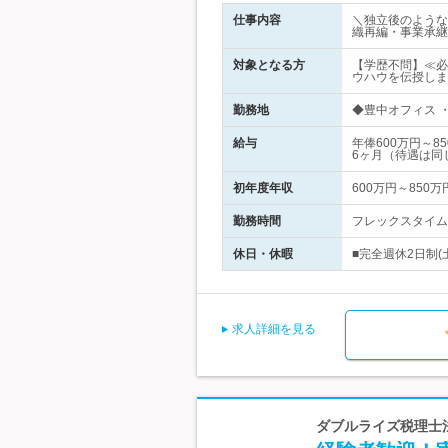
仕事内容
＼独立後のような
織再編・事業承継
対象となる方
【学歴不問】≪必
ウハウを伝授しま
勤務地
◆豊中オフィス ・
給与
年俸600万円～
6ヶ月（待遇は同
初年度年収
600万円～850万
勤務時間
フレックスタイム制
休日・休暇
■完全週休2日制(
求人詳細を見る
ダブルライズ税理士法