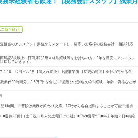
実務未経験者も歓迎！【税務会計スタッフ】残業月
第二新卒歓迎
査担当のアシスタント業務からスタートし、幅広いお客様の税務会計・相談対応
商簿記2級以上or日商簿記3級＆経理経験等をお持ちの方／2年を目安にアシスタン
目指していきます。
7-4-18 和田ビル2F 【雇入れ直後】上記事業所 【変更の範囲】会社の定める各…
定残業代20時間分／3.5万円~を含む) ※超過分は別途支給※経験・年齢・資格など考
円
30（休憩1時間）※普段は業務が終わり次第、17時から各自退勤することが可能※週初…
日》■週休2日制（土日祝※月末の土曜日は出社）■GW■夏季5日■年末年始７日■有給