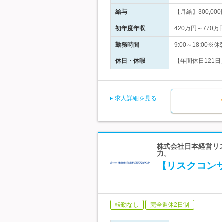
給与
【月給】300,00
初年度年収
420万円～770万
勤務時間
9:00～18:0
休日・休暇
【年間休日121日
求人詳細を見る
株式会社日本経営リ
力。
【リスクコンサ
転勤なし
完全週休2日制