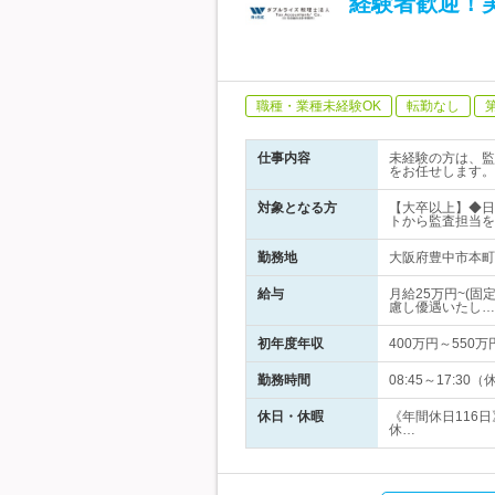
経験者歓迎！
職種・業種未経験OK
転勤なし
仕事内容
未経験の方は、監
をお任せします。
対象となる方
【大卒以上】◆日
トから監査担当を
勤務地
大阪府豊中市本町
給与
月給25万円~(固
慮し優遇いたし…
初年度年収
400万円～550万
勤務時間
08:45～17:
休日・休暇
《年間休日116
休…