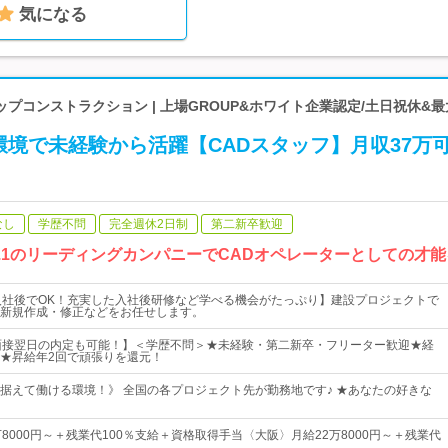
気になる
プコンストラクション | 上場GROUP&ホワイト企業認定/土日祝休&最
境で未経験から活躍【CADスタッフ】月収37万可
なし
学歴不問
完全週休2日制
第二新卒歓迎
o.1のリーディングカンパニーでCADオペレーターとしての才
入社後でOK！充実した入社後研修など学べる機会がたっぷり】建設プロジェクトで
新規作成・修正などをお任せします。
&面接翌日の内定も可能！】＜学歴不問＞★未経験・第二新卒・フリーター歓迎★経
★昇給年2回で頑張りを還元！
据えて働ける環境！》 全国の各プロジェクト先が勤務地です♪ ★あなたの好きな
8000円～＋残業代100％支給＋資格取得手当〈大阪〉月給22万8000円～＋残業代