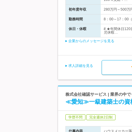
初年度年収
280万円～500万
勤務時間
8：00～17：0
休日・休暇
# ★年間休日1
児休暇…
企業からのメッセージを見る
求人詳細を見る
株式会社確認サービス | 業界の中
≪愛知≫一級建築士の資
学歴不問
完全週休2日制
仕事内容
ハウスメーカー等