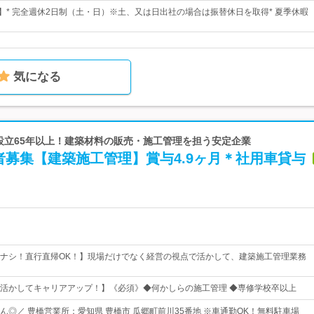
日】* 完全週休2日制（土・日）※土、又は日出社の場合は振替休日を取得* 夏季休暇
気になる
 設立65年以上！建築材料の販売・施工管理を担う安定企業
者募集【建築施工管理】賞与4.9ヶ月＊社用車貸与
ナシ！直行直帰OK！】現場だけでなく経営の視点で活かして、建築施工管理業務
活かしてキャリアアップ！】《必須》◆何かしらの施工管理 ◆専修学校卒以上
ん◎／ 豊橋営業所：愛知県 豊橋市 瓜郷町前川35番地 ※車通勤OK！無料駐車場