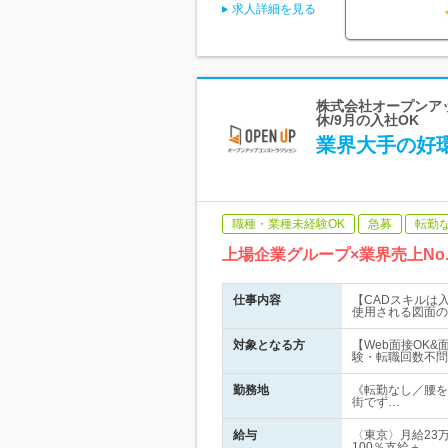
求人詳細を見る
株式会社オープンアッ
休/9月の入社OK
業界大手の好環
職種・業種未経験OK
急募
転勤
上場企業グループ×業界売上N
仕事内容
【CADスキルは
使用される図面の
対象となる方
【Web面接OK
験・転職回数不問
勤務地
《転勤なし／腰を
街でず…
給与
〈東京〉月給23万
100％支給＋…