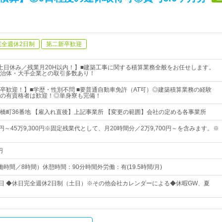
完全週休2日制
第二新卒歓迎
土日休み／残業月20H以内！】■建築工事に関する積算業務全般をお任せします。
治体・大手企業との取引多数あり！
卒歓迎！】■学歴・性別不問 ■要普通自動車免許（AT可）◎建築積算業務の経験
の有資格者は歓迎！◎単身寮も完備！
橋町36番地 【雇入れ直後】上記事業所 【変更の範囲】会社の定める各事業所
00円～45万9,300円※固定残業代として、月20時間分／2万9,700円～を含みます。※
円
（実働時間／8時間）休憩時間：90分時間外労働：有(19.5時間/月)
8日 ◆休日完全週休2日制（土日）※その他会社カレンダーによる◆休暇GW、夏