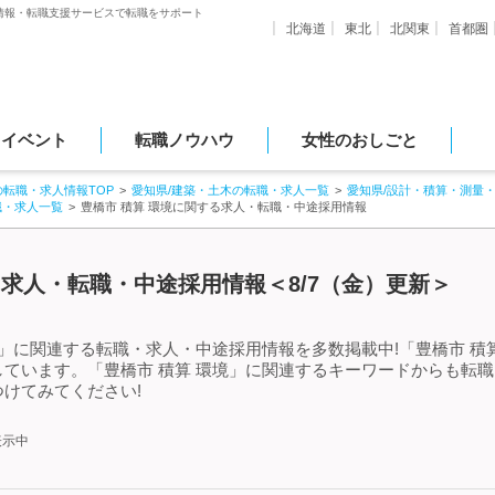
情報・転職支援サービスで転職をサポート
北海道
東北
北関東
首都圏
・イベント
転職ノウハウ
女性のおしごと
の転職・求人情報TOP
愛知県/建築・土木の転職・求人一覧
愛知県/設計・積算・測量
職・求人一覧
豊橋市 積算 環境に関する求人・転職・中途採用情報
る求人・転職・中途採用情報＜8/7（金）更新＞
境」に関連する転職・求人・中途採用情報を多数掲載中!「豊橋市 積
ています。「豊橋市 積算 環境」に関連するキーワードからも転
けてみてください!
表示中