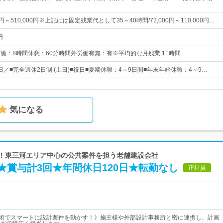
0円～510,000円※上記には固定残業代として35～40時間/72,000円～110,000円…
円
0実働：8時間休憩：60分時間外労働有無：有※平均的な月残業 11時間
5日／■完全週休2日制 (土日)■祝日■夏期休暇：4～9日間■年末年始休暇：4～9…
気になる
プ！東三河エリア中心の公共案件を担う老舗建設会社
★賞与計3回★年間休日120日★転勤なし
正社員
技術でスマートに設計案件を動かす！》施主様や外部設計事務所と密に連携し、計画