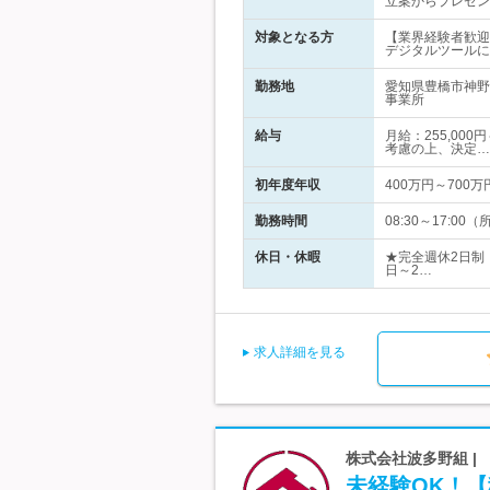
立案からプレゼン
対象となる方
【業界経験者歓迎
デジタルツールに
勤務地
愛知県豊橋市神野
事業所
給与
月給：255,00
考慮の上、決定…
初年度年収
400万円～700万
勤務時間
08:30～17:
休日・休暇
★完全週休2日制
日～2…
求人詳細を見る
株式会社波多野組 |
未経験OK！【