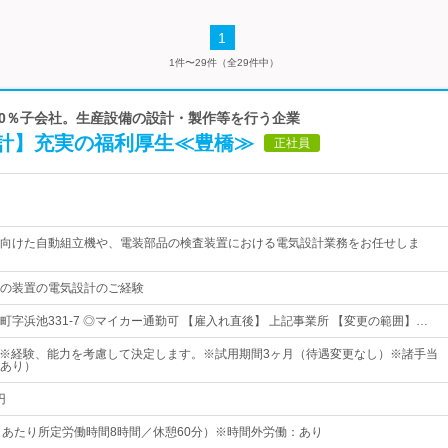
1
1件〜29件（全29件中）
100％子会社。生産設備の設計・製作等を行う企業
計】充実の福利厚生≪豊橋≫
正社員
向けた自動組立機や、電装部品の検査装置における電気設計業務をお任せしま
の装置の電気設計のご経験
町字浜池331-7 ◎マイカー通勤可 【雇入れ直後】 上記事業所 【変更の範囲】…
円～※経験、能力を考慮して決定します。※試用期間3ヶ月（待遇変更なし）※諸手当
あり）
円
0（1日あたり所定労働時間8時間／休憩60分）※時間外労働：あり