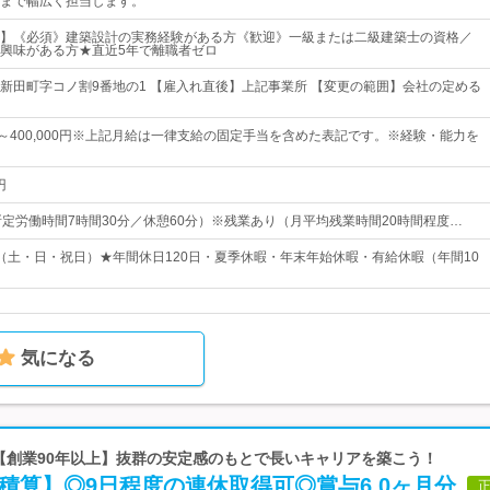
まで幅広く担当します。
】《必須》建築設計の実務経験がある方《歓迎》一級または二級建築士の資格／
興味がある方★直近5年で離職者ゼロ
新田町字コノ割9番地の1 【雇入れ直後】上記事業所 【変更の範囲】会社の定める
0円～400,000円※上記月給は一律支給の固定手当を含めた表記です。※経験・能力を
円
00（所定労働時間7時間30分／休憩60分）※残業あり（月平均残業時間20時間程度…
（土・日・祝日）★年間休日120日・夏季休暇・年末年始休暇・有給休暇（年間10
気になる
 【創業90年以上】抜群の安定感のもとで長いキャリアを築こう！
積算】◎9日程度の連休取得可◎賞与6.0ヶ月分