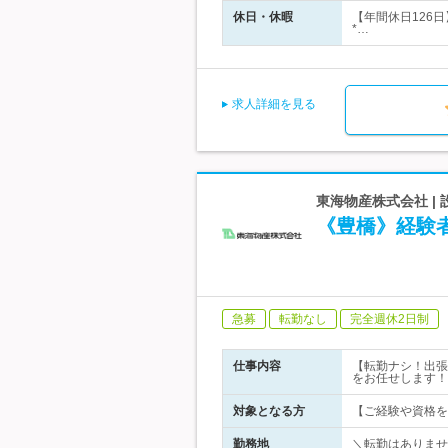
休日・休暇
【年間休日126
*…
求人詳細を見る
東海物産株式会社 |
《豊橋》経験
急募
転勤なし
完全週休2日制
仕事内容
【転勤ナシ！出張
をお任せします！
対象となる方
【ご経験や資格を
勤務地
＼転勤はありませ