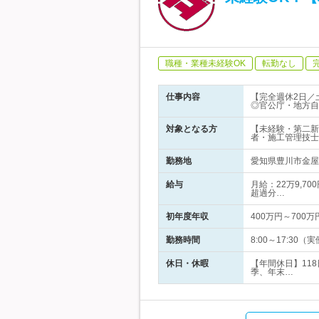
職種・業種未経験OK
転勤なし
仕事内容
【完全週休2日／
◎官公庁・地方自
対象となる方
【未経験・第二新
者・施工管理技士
勤務地
愛知県豊川市金屋
給与
月給：22万9,7
超過分…
初年度年収
400万円～700万
勤務時間
8:00～17:30
休日・休暇
【年間休日】11
季、年末…