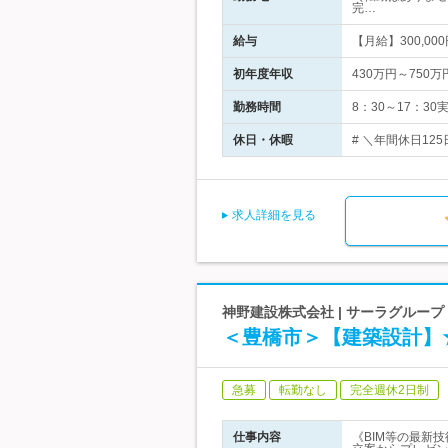
完…
給与
【月給】300,00
初年度年収
430万円～750万
勤務時間
8：30～17：3
休日・休暇
# ＼年間休日12
求人詳細を見る
神野建設株式会社 | サーラグルー
＜豊橋市＞【建築設計】
急募
転勤なし
完全週休2日制
仕事内容
《BIM等の最新