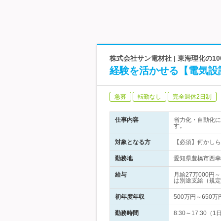
株式会社サン電材社 | 東海理化の
経験を活かせる【電気設
急募
転勤なし
完全週休2日制
仕事内容
省力化・自動化に
す。
対象となる方
【必須】何かしら
勤務地
愛知県豊橋市西幸
給与
月給27万000
は別途支給（規定
初年度年収
500万円～650万
勤務時間
8:30～17:3