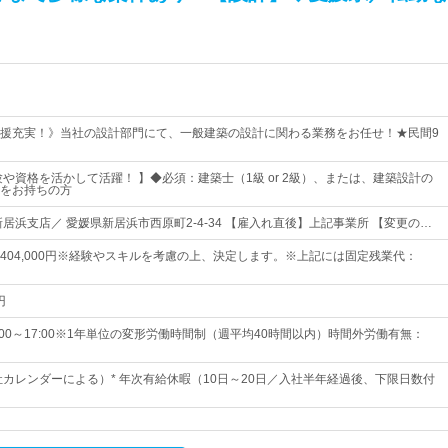
援充実！》当社の設計部門にて、一般建築の設計に関わる業務をお任せ！★民間9
験や資格を活かして活躍！ 】◆必須：建築士（1級 or 2級）、または、建築設計の
をお持ちの方
居浜支店／ 愛媛県新居浜市西原町2-4-34 【雇入れ直後】上記事業所 【変更の…
5円～404,000円※経験やスキルを考慮の上、決定します。※上記には固定残業代：
円
00～17:00※1年単位の変形労働時間制（週平均40時間以内）時間外労働有無：
会社カレンダーによる）* 年次有給休暇（10日～20日／入社半年経過後、下限日数付