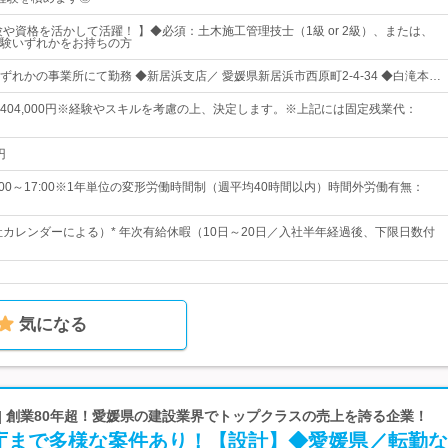
験や資格を活かして活躍！ 】◆必須：土木施工管理技士（1級 or 2級）、または、
験いずれかをお持ちの方
ずれかの事業所にて勤務 ◆新居浜支店／ 愛媛県新居浜市西原町2-4-34 ◆白滝本…
5円～404,000円※経験やスキルを考慮の上、決定します。※上記には固定残業代：
円
00～17:00※1年単位の変形労働時間制（週平均40時間以内）時間外労働有無：
会社カレンダーによる）* 年次有給休暇（10日～20日／入社半年経過後、下限日数付
気になる
| 創業80年超！愛媛県の建設業界でトップクラスの売上を誇る企業！
庁まで多様な案件あり！【設計】◆愛媛県／転勤な