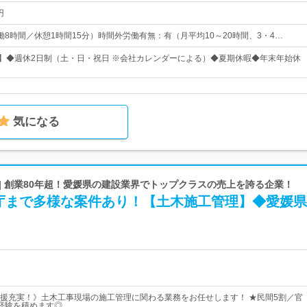
円
5（実働8時間／休憩1時間15分）時間外労働有無：有（月平均10～20時間、3・4…
日】◆週休2日制（土・日・祝日 ※会社カレンダーによる）◆夏期休暇◆年末年始休
気になる
| 創業80年超！愛媛県の建設業界でトップクラスの売上を誇る企業！
庁まで多様な案件あり！【土木施工管理】◆愛媛県
援充実！》土木工事現場の施工管理に関わる業務をお任せします！ ★民間5割／官
経験を積めます◎