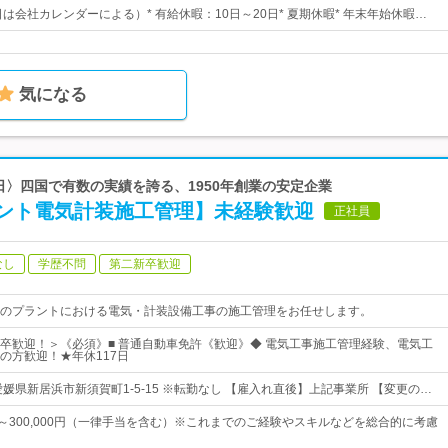
日は会社カレンダーによる）* 有給休暇：10日～20日* 夏期休暇* 年末年始休暇…
気になる
8日〉四国で有数の実績を誇る、1950年創業の安定企業
ント電気計装施工管理】未経験歓迎
正社員
なし
学歴不問
第二新卒歓迎
のプラントにおける電気・計装設備工事の施工管理をお任せします。
卒歓迎！＞《必須》■ 普通自動車免許《歓迎》◆ 電気工事施工管理経験、電気工
の方歓迎！★年休117日
媛県新居浜市新須賀町1-5-15 ※転勤なし 【雇入れ直後】上記事業所 【変更の…
0円～300,000円（一律手当を含む）※これまでのご経験やスキルなどを総合的に考慮