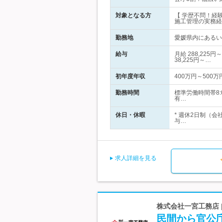
対象となる方
【 学歴不問！経
施工管理の実務経
勤務地
愛媛県内にあるい
給与
月給 288,22
38,225円～…
初年度年収
400万円～500万
勤務時間
標準労働時間帯8:
有…
休日・休暇
* 週休2日制（
与…
求人詳細を見る
株式会社一宮工務店 
民間から官公