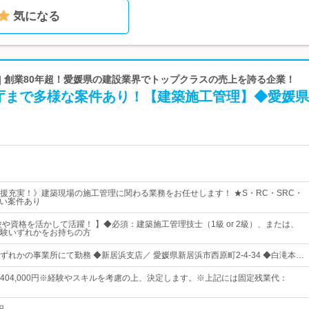
気になる
| 創業80年超！愛媛県の建設業界でトップクラスの売上を誇る企業！
庁まで多様な案件あり！【建築施工管理】◆愛媛県
援充実！》建築現場の施工管理に関わる業務をお任せします！ ★S・RC・SRC・
い案件あり
験や資格を活かして活躍！ 】◆必須：建築施工管理技士（1級 or 2級）、または、
験いずれかをお持ちの方
ずれかの事業所にて勤務 ◆新居浜支店／ 愛媛県新居浜市西原町2-4-34 ◆白滝本…
5円～404,000円※経験やスキルを考慮の上、決定します。※上記には固定残業代：