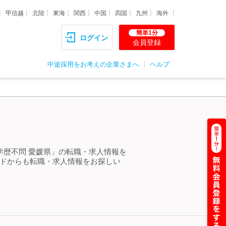
甲信越
北陸
東海
関西
中国
四国
九州
海外
簡単1分
ログイン
会員登録
中途採用をお考えの企業さまへ
ヘルプ
＞
学歴不問 愛媛県」の転職・求人情報を
ードからも転職・求人情報をお探しい