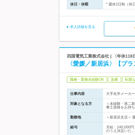
休日・休暇
* 週休2日制（休
求人詳細を見る
四国電気工業株式会社 | 〈年休11
〈愛媛／新居浜〉【プラ
職種・業種未経験OK
急募
転勤
仕事内容
大手化学メーカー
対象となる方
＜未経験・第二新
事士資格をお持ち
勤務地
＜新居浜支店＞ 愛
給与
月給：240,00
のうえ決定いた…