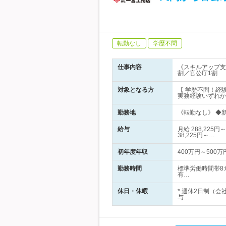
転勤なし
学歴不問
仕事内容
《スキルアップ支
割／官公庁1割
対象となる方
【 学歴不問！経
実務経験いずれか
勤務地
《転勤なし》 ◆新
給与
月給 288,22
38,225円～…
初年度年収
400万円～500万
勤務時間
標準労働時間帯8:
有…
休日・休暇
* 週休2日制（
与…