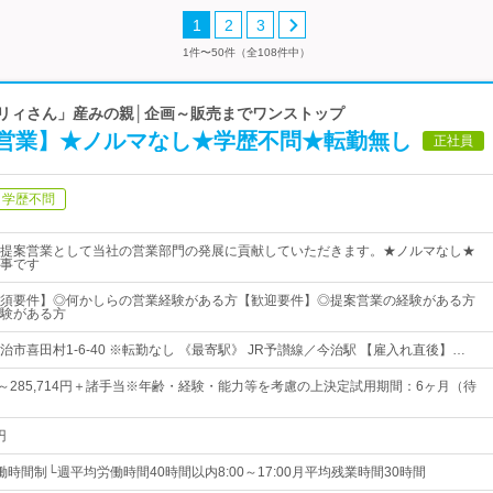
1
2
3
1件〜50件（全108件中）
バリィさん」産みの親│企画～販売までワンストップ
営業】★ノルマなし★学歴不問★転勤無し
正社員
学歴不問
提案営業として当社の営業部門の発展に貢献していただきます。★ノルマなし★
事です
須要件】◎何かしらの営業経験がある方【歓迎要件】◎提案営業の経験がある方
験がある方
市喜田村1-6-40 ※転勤なし 《最寄駅》 JR予讃線／今治駅 【雇入れ直後】…
5円～285,714円＋諸手当※年齢・経験・能力等を考慮の上決定試用期間：6ヶ月（待
円
時間制└週平均労働時間40時間以内8:00～17:00月平均残業時間30時間