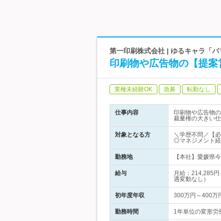
第一印刷株式会社 | ゆるキャラ「
印刷物や広告物の【提案
業種未経験OK
急募
転勤なし
仕事内容
印刷物や広告物の
裁量権の大きい仕
対象となる方
＼学歴不問／【必
◎マネジメント経
勤務地
【本社】愛媛県今治
給与
月給：214,28
遇変動なし）
初年度年収
300万円～400万
勤務時間
1年単位の変形労働