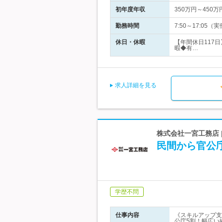
初年度年収
350万円～450万
勤務時間
7:50～17:0
休日・休暇
【年間休日117
暇◆有…
求人詳細を見る
株式会社一宮工務店 
民間から官公
学歴不問
仕事内容
《スキルアップ支
公庁5割！幅広い