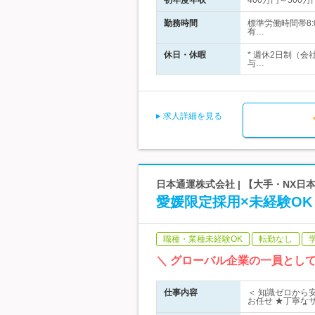
初年度年収
400万円～500万
勤務時間
標準労働時間帯8:
有…
休日・休暇
* 週休2日制（
与…
求人詳細を見る
日本通運株式会社 | 【大手・NX日
愛媛限定採用×未経験OK
職種・業種未経験OK
転勤なし
＼ グローバル企業の一員とし
仕事内容
＜ 知識ゼロから
お任せ ★丁寧な