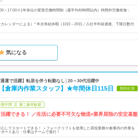
円
00～17:00※1年単位の変形労働時間制（週平均40時間以内）時間外労働有無：
会社カレンダーによる）* 年次有給休暇（10日～20日／入社半年経過後、下限日数付
気になる
本通運で活躍】転居を伴う転勤なし│20～30代活躍中
【倉庫内作業スタッフ】★年間休日115日
契約社員
学歴不問
第二新卒歓迎
て活躍できる！ ／生活に必要不可欠な物流×業界屈指の安定基
安心してスタートできる！ ＞フォークリフトを使用した荷役業務や倉庫内の作業を
サポートあり・仕事はチームで進行！