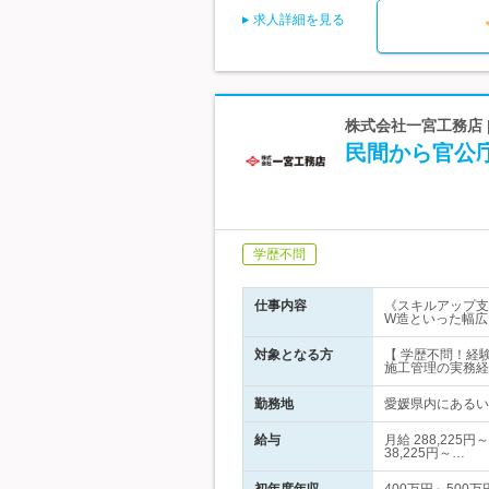
求人詳細を見る
株式会社一宮工務店 
民間から官公
学歴不問
仕事内容
《スキルアップ支
W造といった幅広
対象となる方
【 学歴不問！経
施工管理の実務経
勤務地
愛媛県内にあるい
給与
月給 288,22
38,225円～…