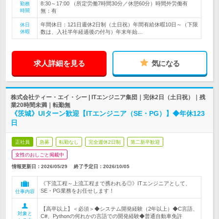
8:30～17:00 （所定労働7時間30分／休憩60分）時間外労働有
勤務
時間
無：有
年間休日：121日週休2日制（土日祝）年間有給休暇10日～（下限
休日
休暇
数は、入社半年経過後の付与）年末年始…
求人詳細を見る
気になる
株式会社ティー・エイ・シー | ITエンジニア集団｜完休2日（土日祝）｜残
業20時間未満｜転勤無
《茨城》UIターン歓迎【ITエンジニア（SE・PG）】◆年休123
日
正社員
急募
転勤なし
完全週休2日制
第二新卒歓迎
女性のおしごと掲載中
情報更新日：2026/05/29
終了予定日：
2026/10/05
《下流工程～上流工程まで携われる◎》ITエンジニアとして、
SE・PG業務をお任せします！
仕事内容
【高卒以上】＜必須＞◆システム開発経験（2年以上）◆C言語、
対象と
C#、Pythonの何れかの言語での開発経験◆普通自動車免許