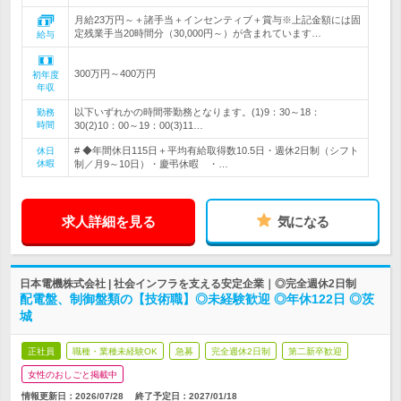
月給23万円～＋諸手当＋インセンティブ＋賞与※上記金額には固
定残業手当20時間分（30,000円～）が含まれています…
給与
300万円～400万円
初年度
年収
以下いずれかの時間帯勤務となります。(1)9：30～18：
勤務
時間
30(2)10：00～19：00(3)11…
# ◆年間休日115日＋平均有給取得数10.5日・週休2日制（シフト
休日
休暇
制／月9～10日）・慶弔休暇 ・…
求人詳細を見る
気になる
日本電機株式会社 | 社会インフラを支える安定企業｜◎完全週休2日制
配電盤、制御盤類の【技術職】◎未経験歓迎 ◎年休122日 ◎茨
城
正社員
職種・業種未経験OK
急募
完全週休2日制
第二新卒歓迎
女性のおしごと掲載中
情報更新日：2026/07/28
終了予定日：
2027/01/18