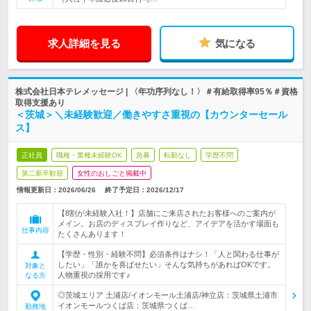
求人詳細を見る
気になる
株式会社日本テレメッセージ | 〈年功序列なし！〉＃有給取得率95％＃資格
取得支援あり
＜茨城＞＼未経験歓迎／働きやすさ重視の【カウンターセール
ス】
正社員
職種・業種未経験OK
急募
転勤なし
学歴不問
第二新卒歓迎
女性のおしごと掲載中
情報更新日：2026/06/26
終了予定日：
2026/12/17
【8割が未経験入社！】店舗にご来店されたお客様へのご案内が
メイン。お店のディスプレイ作りなど、アイデアを活かす場面も
仕事内容
たくさんあります！
【学歴・性別・経験不問】必須条件はナシ！「人と関わる仕事が
したい」「誰かを喜ばせたい」そんな気持ちがあればOKです。
対象と
人物重視の採用です♪
なる方
◎茨城エリア 土浦店/イオンモール土浦店/神立店：茨城県土浦市
イオンモールつくば店：茨城県つくば…
勤務地