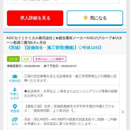
求人詳細を見る
気になる
AGCセイミケミカル株式会社 | ★総合素材メーカーAGCのグループ★UIタ
ーン歓迎◇賞与6.0ヶ月分
《茨城》【設備保全・施工管理(機械)】◇年休124日
正社員
急募
女性のおしごと掲載中
情報更新日：2026/06/26
終了予定日：
2026/12/17
工場の安定稼働を支える設備保全・施工管理業務などの職務に従
事いただきます。
仕事内容
◆必須条件：大卒以上 ／保全またはエンジニアリング業務の経験
対象と
をお持ちの方
なる方
【鹿島工場】 住所：茨城県鹿嶋市大字平井字灘2276番2 アクセ
ス：「鹿島神宮駅」より車15分 【…
勤務地
月給：352,490円～447,430円※残業代別途支給※ご経験・ご年齢
を考慮の上、当社規定に基づき決定いたします。…
給与