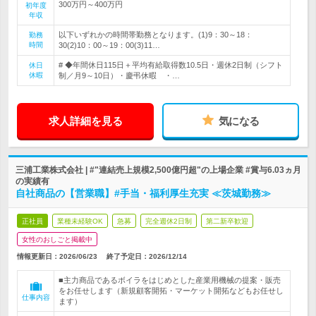
300万円～400万円
初年度
年収
以下いずれかの時間帯勤務となります。(1)9：30～18：
勤務
時間
30(2)10：00～19：00(3)11…
# ◆年間休日115日＋平均有給取得数10.5日・週休2日制（シフト
休日
休暇
制／月9～10日）・慶弔休暇 ・…
求人詳細を見る
気になる
三浦工業株式会社 | #"連結売上規模2,500億円超"の上場企業 #賞与6.03ヵ月
の実績有
自社商品の【営業職】#手当・福利厚生充実 ≪茨城勤務≫
正社員
業種未経験OK
急募
完全週休2日制
第二新卒歓迎
女性のおしごと掲載中
情報更新日：2026/06/23
終了予定日：
2026/12/14
■主力商品であるボイラをはじめとした産業用機械の提案・販売
をお任せします（新規顧客開拓・マーケット開拓などもお任せし
仕事内容
ます）