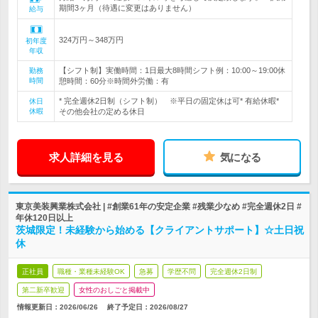
期間3ヶ月（待遇に変更はありません）
給与
324万円～348万円
初年度
年収
【シフト制】実働時間：1日最大8時間シフト例：10:00～19:00休
勤務
時間
憩時間：60分※時間外労働：有
* 完全週休2日制（シフト制） ※平日の固定休は可* 有給休暇*
休日
休暇
その他会社の定める休日
求人詳細を見る
気になる
東京美装興業株式会社 | #創業61年の安定企業 #残業少なめ #完全週休2日 #
年休120日以上
茨城限定！未経験から始める【クライアントサポート】☆土日祝
休
正社員
職種・業種未経験OK
急募
学歴不問
完全週休2日制
第二新卒歓迎
女性のおしごと掲載中
情報更新日：2026/06/26
終了予定日：
2026/08/27