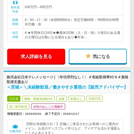
630万円～805万円
初年度
年収
8：50～17：30（休憩時間60分）所定労働時間：7時間40分時間
勤務
時間
外労働：有
# ★年間休日124日★◆週休2日制（土・日・祝）※祝日のある週
休日
休暇
の土曜日は出勤になる場合もあり◆年末…
求人詳細を見る
気になる
株式会社日本テレメッセージ | 〈年功序列なし！〉＃有給取得率95％＃資格
取得支援あり
＜茨城＞＼未経験歓迎／働きやすさ重視の【販売アドバイザー】
正社員
職種・業種未経験OK
急募
転勤なし
学歴不問
第二新卒歓迎
女性のおしごと掲載中
情報更新日：2026/06/26
終了予定日：
2026/12/17
【8割が未経験入社！】店舗にご来店されたお客様へのご案内が
メイン。お店のディスプレイ作りなど、アイデアを活かす場面も
仕事内容
たくさんあります！