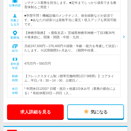
ンテナンス業務を担当します。■定年までしっかり成長できる教
仕事内容
育体制もご用意！
■学歴不問！機械設備のメンテナンス、保全経験などが必須で
す。■あなたの頑張りは資格手当に還元！収入アップも実現可能
対象と
です。
なる方
【神栖市勤務】 ＜鹿島支店＞ 茨城県神栖市神栖一丁目3番26号
※将来的に、関東・関西・中部・九州…
勤務地
月給247,500円～276,400円※経験・年齢・能力を考慮して決定い
たします。※試用期間3ヶ月あり。（期間中待遇…
給与
475万円～550万円
初年度
年収
【フレックスタイム制（標準労働時間1日7.5時間）】コアタイ
勤務
時間
ム…平日／8：30～14：00、土曜日／…
* 年間休日120日* 日曜・祝日＋他週1日休み可（業務の都合によ
休日
休暇
る）* 有給休暇10日～20日（入…
求人詳細を見る
気になる