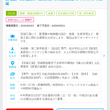
城
正社員
職種・業種未経験OK
急募
完全週休2日制
第二新卒歓迎
女性のおしごと掲載中
情報更新日：2026/06/23
終了予定日：
2026/09/21
茨城工場にて、配電盤や制御盤の設計、検査、生産管理など、製
造工程に関わる業務をお任せします。製品は全てオーダーメイド
仕事内容
です。
未経験・第二新卒歓迎！【必須】専門・短大卒以上の方【歓迎】
真面目にコツコツと取り組める方、人との対話や調整が得意な方
対象と
を歓迎します。
なる方
【茨城工場】 茨城県稲敷市下太田4574番地3 【雇入れ直後】上記
事業所 【変更の範囲】会社の定め…
勤務地
【専門・短大卒】日給月給制228,500円～【大卒・院卒】 日給
月給制258,000円～ ※試用期間6ヶ月あり（待遇…
給与
8:30～17:30（実働8時間／休憩60分）※フレックスタイム制あり
勤務
時間
※時間外労働あり
# 年間休日122日* 完全週休2日制（土・日・祝）※祝日のある週
休日
休暇
の土曜日は出勤する場合あり* 夏季…