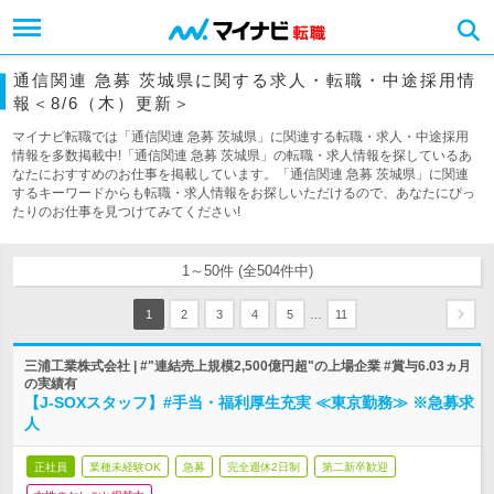
通信関連 急募 茨城県に関する求人・転職・中途採用情
報＜8/6（木）更新＞
マイナビ転職では「通信関連 急募 茨城県」に関連する転職・求人・中途採用
情報を多数掲載中!「通信関連 急募 茨城県」の転職・求人情報を探しているあ
なたにおすすめのお仕事を掲載しています。「通信関連 急募 茨城県」に関連
するキーワードからも転職・求人情報をお探しいただけるので、あなたにぴっ
たりのお仕事を見つけてみてください!
1～50件 (全504件中)
…
1
2
3
4
5
11
三浦工業株式会社 | #"連結売上規模2,500億円超"の上場企業 #賞与6.03ヵ月
の実績有
【J-SOXスタッフ】#手当・福利厚生充実 ≪東京勤務≫ ※急募求
人
正社員
業種未経験OK
急募
完全週休2日制
第二新卒歓迎