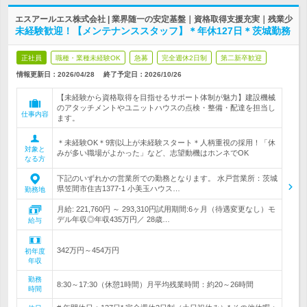
エスアールエス株式会社 | 業界随一の安定基盤｜資格取得支援充実｜残業少
未経験歓迎！【メンテナンススタッフ】＊年休127日＊茨城勤務
正社員
職種・業種未経験OK
急募
完全週休2日制
第二新卒歓迎
情報更新日：2026/04/28
終了予定日：
2026/10/26
【未経験から資格取得を目指せるサポート体制が魅力】建設機械
のアタッチメントやユニットハウスの点検・整備・配達を担当し
仕事内容
ます。
＊未経験OK＊9割以上が未経験スタート＊人柄重視の採用！「休
対象と
みが多い職場がよかった」など、志望動機はホンネでOK
なる方
下記のいずれかの営業所での勤務となります。 水戸営業所：茨城
県笠間市住吉1377-1 小美玉ハウス…
勤務地
月給: 221,760円 ～ 293,310円試用期間:6ヶ月（待遇変更なし）モ
デル年収◎年収435万円／ 28歳…
給与
342万円～454万円
初年度
年収
勤務
8:30～17:30（休憩1時間）月平均残業時間：約20～26時間
時間