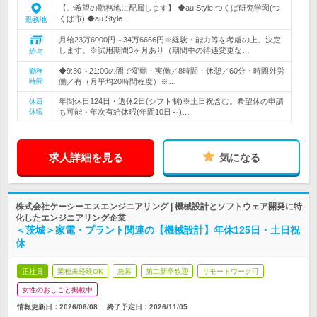
【ご希望の勤務地に配属します】 ◆au Style つくば研究学園(つ
くば市) ◆au Style…
勤務地
月給23万6000円～34万6666円※経験・能力等を考慮の上、決定
します。※試用期間3ヶ月あり（期間中の待遇変更な…
給与
◆9:30～21:00の間で変動・実働／8時間・休憩／60分・時間外労
勤務
時間
働／有（月平均20時間程度）※…
年間休日124日・週休2日(シフト制)※土日祝含む。希望休の申請
休日
休暇
も可能・年次有給休暇(年間10日～)…
求人詳細を見る
気になる
株式会社ケーシーエスエンジニアリング | 機械設計とソフトウェア開発に特
化したエンジニアリング企業
＜茨城＞家電・プラント関連の【機械設計】年休125日・土日祝
休
正社員
業種未経験OK
急募
第二新卒歓迎
リモートワーク可
女性のおしごと掲載中
情報更新日：2026/06/08
終了予定日：
2026/11/05