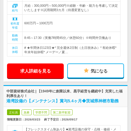
月給：300,000円～500,000円※経験・年齢・能力を考慮して決定
いたします※試用期間3カ月（待遇変更なし）
給与
600万円～1000万円
初年度
年収
勤務
8:45～17:30（実働7時間45分／休憩60分）※時間外労働あり
時間
# ★年間休日123日★* 完全週休2日制（土日祝休み）* 有給休暇*
休日
休暇
年末年始休暇* メーデー／夏…
求人詳細を見る
気になる
中部資材株式会社 | 【1949年に創業以来、黒字経営を継続中】充実した福
利厚生あり！
港湾設備の【メンテナンス】賞与5.4ヶ月◆茨城県神栖市勤務
正社員
急募
学歴不問
第二新卒歓迎
情報更新日：2026/03/23
終了予定日：
2026/09/17
【フレックスタイム制あり】■港湾設備の保守・点検・修繕・メ