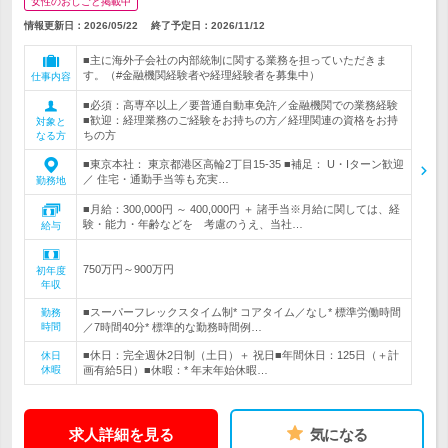
女性のおしごと掲載中
情報更新日：2026/05/22
終了予定日：
2026/11/12
■主に海外子会社の内部統制に関する業務を担っていただきま
す。（#金融機関経験者や経理経験者を募集中）
仕事内容
■必須：高専卒以上／要普通自動車免許／金融機関での業務経験
■歓迎：経理業務のご経験をお持ちの方／経理関連の資格をお持
対象と
ちの方
なる方
■東京本社： 東京都港区高輪2丁目15-35 ■補足： U・Iターン歓迎
／ 住宅・通勤手当等も充実…
勤務地
■月給：300,000円 ～ 400,000円 ＋ 諸手当※月給に関しては、経
験・能力・年齢などを 考慮のうえ、当社…
給与
750万円～900万円
初年度
年収
■スーパーフレックスタイム制* コアタイム／なし* 標準労働時間
勤務
時間
／7時間40分* 標準的な勤務時間例…
■休日：完全週休2日制（土日）＋ 祝日■年間休日：125日（＋計
休日
休暇
画有給5日）■休暇：* 年末年始休暇…
求人詳細を見る
気になる