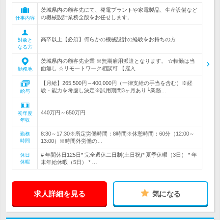
茨城県内の顧客先にて、発電プラントや家電製品、生産設備など
の機械設計業務全般をお任せします。
仕事内容
高卒以上【必須】何らかの機械設計の経験をお持ちの方
対象と
なる方
茨城県内の顧客先企業 ※無期雇用派遣となります。 ☆転勤は当
面無し ☆リモートワーク相談可 【雇入…
勤務地
【月給】265,500円～400,000円（一律支給の手当を含む）※経
験・能力を考慮し決定※試用期間3ヶ月あり└業務…
給与
440万円～650万円
初年度
年収
8:30～17:30※所定労働時間：8時間※休憩時間：60分（12:00～
勤務
時間
13:00）※時間外労働の…
# 年間休日125日* 完全週休二日制(土日祝)* 夏季休暇（3日） * 年
休日
休暇
末年始休暇（5日） * …
求人詳細を見る
気になる