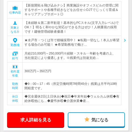
【新規開拓＆飛び込みナシ】商業施設やオフィスビルの管理に関
するサポートや各種手続きなどをお任せ☆OJTでじっくり育成＆
仕事内容
キャリアアップサポート◎
【未経験＆第二新卒歓迎！基本的なPCスキル(文字入力レベル)で
OK！】明るく和やかな対応ができる方はぜひ！人柄重視の採用
対象と
です！建物管理経験者優遇！
なる方
★水戸市・つくば市で積極採用中！ ★転勤一切なし！本人が希望
する場合のみ可能！ ★希望勤務地で働け…
勤務地
月給210,000円～250,000円※経験・スキル・年齢を考慮の上、
当社規定により優遇します。※残業代は別途支給…
給与
300万円～350万円
初年度
年収
◆9：00～17：45（所定労働時間7時間45分）残業は月平均10時
勤務
時間
間程度です。
◆完全週休2日(土日休み)◆祝日◆年末年始◆ウェルカム休暇◆有
休日
休暇
給休暇他にも…◆慶弔休暇◆介護休業◆産…
求人詳細を見る
気になる