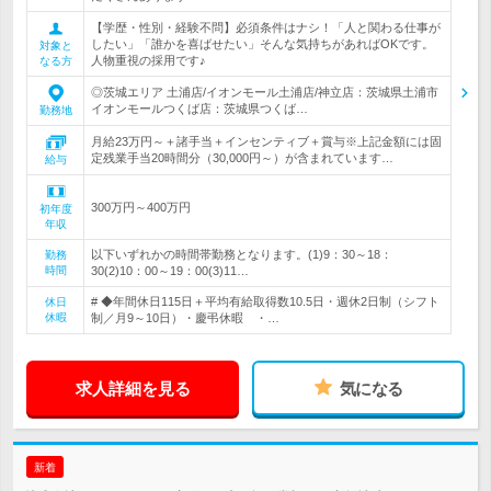
【学歴・性別・経験不問】必須条件はナシ！「人と関わる仕事が
したい」「誰かを喜ばせたい」そんな気持ちがあればOKです。
対象と
人物重視の採用です♪
なる方
◎茨城エリア 土浦店/イオンモール土浦店/神立店：茨城県土浦市
イオンモールつくば店：茨城県つくば…
勤務地
月給23万円～＋諸手当＋インセンティブ＋賞与※上記金額には固
定残業手当20時間分（30,000円～）が含まれています…
給与
300万円～400万円
初年度
年収
以下いずれかの時間帯勤務となります。(1)9：30～18：
勤務
時間
30(2)10：00～19：00(3)11…
# ◆年間休日115日＋平均有給取得数10.5日・週休2日制（シフト
休日
休暇
制／月9～10日）・慶弔休暇 ・…
求人詳細を見る
気になる
新着