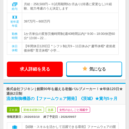
月給：258,500円～※試用期間6か月あり(待遇に変更なし)※経
験、能力考慮のうえ決定します
給与
397万円～600万円
初年度
年収
1か月単位の変形労働時間制(週40時間以内)* 9:00～18:00/休憩60
勤務
時間
分* 13:00～22…
【年間休日120日】* シフト制(月9～11日休み)* 慶弔休暇* 産前産
休日
休暇
後休暇* 育児休暇* 小学…
求人詳細を見る
気になる
株式会社フジキン | 創業90年を越える老舗バルブメーカー！★年休120日★
週休2日制
流体制御機器の【ファームウェア開発】《茨城》★賞与5ヶ月
正社員
業種未経験OK
急募
女性のおしごと掲載中
情報更新日：2026/03/10
終了予定日：
2026/09/07
【経験・スキルを活かして活躍できる環境】ファームウェアの開