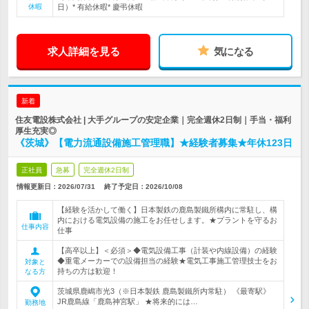
休暇
日）* 有給休暇* 慶弔休暇
求人詳細を見る
気になる
新着
住友電設株式会社 | 大手グループの安定企業｜完全週休2日制｜手当・福利
厚生充実◎
《茨城》【電力流通設備施工管理職】★経験者募集★年休123日
正社員
急募
完全週休2日制
情報更新日：2026/07/31
終了予定日：
2026/10/08
【経験を活かして働く】日本製鉄の鹿島製鐵所構内に常駐し、構
内における電気設備の施工をお任せします。★プラントを守るお
仕事内容
仕事
【高卒以上】＜必須＞◆電気設備工事（計装や内線設備）の経験
◆重電メーカーでの設備担当の経験★電気工事施工管理技士をお
対象と
持ちの方は歓迎！
なる方
茨城県鹿嶋市光3（※日本製鉄 鹿島製鐵所内常駐） 《最寄駅》
JR鹿島線「鹿島神宮駅」 ★将来的には…
勤務地