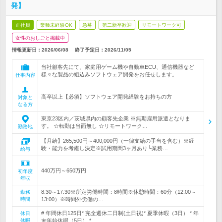
発】
正社員
業種未経験OK
急募
第二新卒歓迎
リモートワーク可
女性のおしごと掲載中
情報更新日：2026/06/08
終了予定日：
2026/11/05
当社顧客先にて、家庭用ゲーム機や自動車ECU、通信機器など
様々な製品の組込みソフトウェア開発をお任せします。
仕事内容
高卒以上【必須】ソフトウェア開発経験をお持ちの方
対象と
なる方
東京23区内／茨城県内の顧客先企業 ※無期雇用派遣となりま
す。 ☆転勤は当面無し ☆リモートワーク…
勤務地
【月給】265,500円～400,000円（一律支給の手当を含む）※経
験・能力を考慮し決定※試用期間3ヶ月あり└業務…
給与
440万円～650万円
初年度
年収
8:30～17:30※所定労働時間：8時間※休憩時間：60分（12:00～
勤務
時間
13:00）※時間外労働の…
# 年間休日125日* 完全週休二日制(土日祝)* 夏季休暇（3日） * 年
休日
休暇
末年始休暇（5日） * …