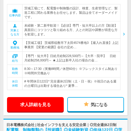
茨城工場にて、配電盤や制御盤の設計、検査、生産管理など、製
造工程に関わる業務をお任せします。製品は全てオーダーメイド
仕事内容
です。
未経験・第二新卒歓迎！【必須】専門・短大卒以上の方【歓迎】
真面目にコツコツと取り組める方、人との対話や調整が得意な方
対象と
を歓迎します。
なる方
【茨城工場】 茨城県稲敷市下太田4574番地3 【雇入れ直後】上記
事業所 【変更の範囲】会社の定め…
勤務地
【専門・短大卒】日給月給制228,500円～【大卒・院卒】 日給
月給制258,000円～ ★上記は新卒入社の場合の金…
給与
8:30～17:30（実働8時間／休憩60分）※フレックスタイム制あり
勤務
時間
※時間外労働あり
# 年間休日122日* 完全週休2日制（土・日・祝）※祝日のある週
休日
休暇
の土曜日は出勤する場合あり* 夏季…
求人詳細を見る
気になる
日本電機株式会社 | 社会インフラを支える安定企業｜◎完全週休2日制
配電盤、制御盤類の【技術職】◎未経験歓迎 ◎年休122日 ◎茨