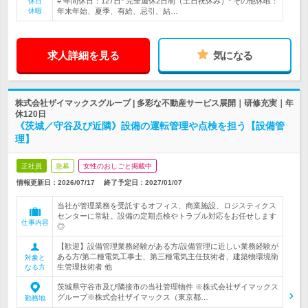
# 年間休日：127日* 完全週休2日制（土日祝休み）* その他休暇：
休日
休暇
年末年始、夏季、有給、忌引、結…
求人詳細を見る
気になる
株式会社ザイマックスグループ | 多彩な不動産サービス展開｜研修充実｜年
休120日
《茨城／守谷及び近隣》設備の運転管理や点検を担う【設備管
理】
正社員
急募
女性のおしごと掲載中
情報更新日：2026/07/17
終了予定日：
2027/01/07
当社が管理業務を受託するオフィス、商業施設、ロジスティクス
センターに常駐。設備の定期点検やトラブル対応をお任せします
仕事内容
◎
【歓迎】設備管理業務経験がある方/設備管理に近しい業務経験が
ある方/第二種電気工事士、第三種電気主任技術者、建築物環境衛
対象と
生管理技術者 他
なる方
茨城県守谷市及び隣接市の当社管理物件 ※株式会社ザイマックス
グループ※株式会社ザイマックス（東京都…
勤務地