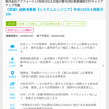
株式会社アドフォース | #完休2日(土日祝)#賞与2回#家賃補助3万#キャリア
アップ可能
《茨城》経験者募集【システムエンジニア】年休125日＆残業月
10h
正社員
急募
転勤なし
完全週休2日制
リモートワーク可
女性のおしごと掲載中
情報更新日：2026/07/07
終了予定日：
2026/12/28
社会インフラや医療等、多様な業界向けシステムの開発をお任せ
します。要件定義から運用保守まで幅広く携わることが可能で
仕事内容
す。
開発経験者歓迎！＜必須要件＞学歴不問、プログラミング実務経
験3年以上など＜歓迎要件＞上流工程やクラウド環境での開発経
対象と
験
なる方
勤務地：茨城県のプロジェクト先 【雇入れ直後】上記事業所
【変更の範囲】会社の定める各事業所
勤務地
月給30万円～＋その他手当＋賞与※入社前のご経験などを総合的
に評価、優遇します※試用期間6ヶ月（期間中の待遇変更なし…
給与
9:00～17:45（実働7時間45分/休憩1時間）※プロジェクト先によ
勤務
時間
り、変動する可能性があります…
* 年間休日125日* 完全週休2日制(土日休み)* 祝日* 年次有給休暇
休日
休暇
（入社半年経過後10日付与…