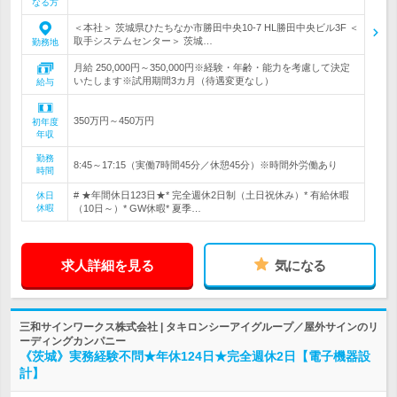
なる方
＜本社＞ 茨城県ひたちなか市勝田中央10-7 HL勝田中央ビル3F ＜
取手システムセンター＞ 茨城…
勤務地
月給 250,000円～350,000円※経験・年齢・能力を考慮して決定
いたします※試用期間3カ月（待遇変更なし）
給与
350万円～450万円
初年度
年収
勤務
8:45～17:15（実働7時間45分／休憩45分）※時間外労働あり
時間
# ★年間休日123日★* 完全週休2日制（土日祝休み）* 有給休暇
休日
休暇
（10日～）* GW休暇* 夏季…
求人詳細を見る
気になる
三和サインワークス株式会社 | タキロンシーアイグループ／屋外サインのリ
ーディングカンパニー
《茨城》実務経験不問★年休124日★完全週休2日【電子機器設
計】