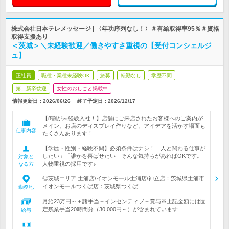
株式会社日本テレメッセージ | 〈年功序列なし！〉＃有給取得率95％＃資格
取得支援あり
＜茨城＞＼未経験歓迎／働きやすさ重視の【受付コンシェルジ
ュ】
正社員
職種・業種未経験OK
急募
転勤なし
学歴不問
第二新卒歓迎
女性のおしごと掲載中
情報更新日：2026/06/26
終了予定日：
2026/12/17
【8割が未経験入社！】店舗にご来店されたお客様へのご案内が
メイン。お店のディスプレイ作りなど、アイデアを活かす場面も
仕事内容
たくさんあります！
【学歴・性別・経験不問】必須条件はナシ！「人と関わる仕事が
したい」「誰かを喜ばせたい」そんな気持ちがあればOKです。
対象と
人物重視の採用です♪
なる方
◎茨城エリア 土浦店/イオンモール土浦店/神立店：茨城県土浦市
イオンモールつくば店：茨城県つくば…
勤務地
月給23万円～＋諸手当＋インセンティブ＋賞与※上記金額には固
定残業手当20時間分（30,000円～）が含まれています…
給与