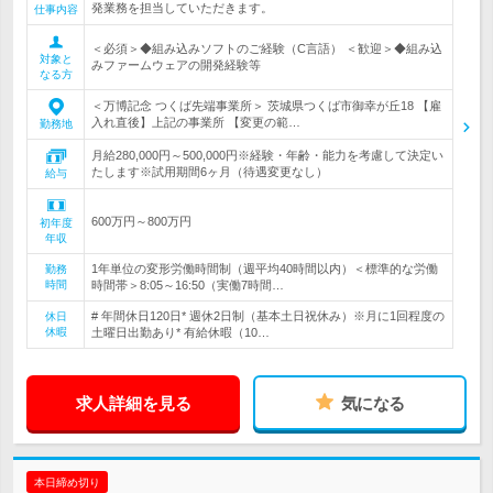
発業務を担当していただきます。
仕事内容
＜必須＞◆組み込みソフトのご経験（C言語） ＜歓迎＞◆組み込
対象と
みファームウェアの開発経験等
なる方
＜万博記念 つくば先端事業所＞ 茨城県つくば市御幸が丘18 【雇
入れ直後】上記の事業所 【変更の範…
勤務地
月給280,000円～500,000円※経験・年齢・能力を考慮して決定い
たします※試用期間6ヶ月（待遇変更なし）
給与
600万円～800万円
初年度
年収
1年単位の変形労働時間制（週平均40時間以内）＜標準的な労働
勤務
時間
時間帯＞8:05～16:50（実働7時間…
# 年間休日120日* 週休2日制（基本土日祝休み）※月に1回程度の
休日
休暇
土曜日出勤あり* 有給休暇（10…
求人詳細を見る
気になる
本日締め切り