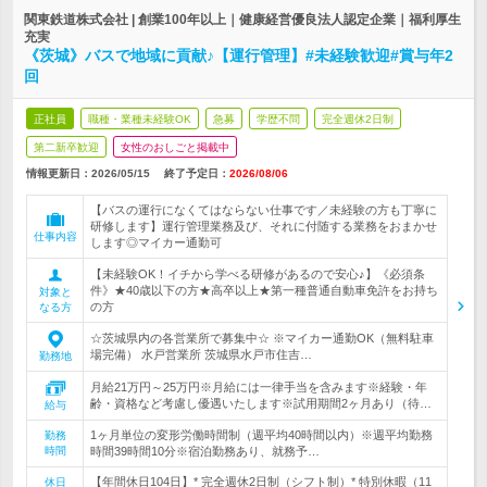
関東鉄道株式会社 | 創業100年以上｜健康経営優良法人認定企業｜福利厚生
充実
《茨城》バスで地域に貢献♪【運行管理】#未経験歓迎#賞与年2
回
正社員
職種・業種未経験OK
急募
学歴不問
完全週休2日制
第二新卒歓迎
女性のおしごと掲載中
情報更新日：2026/05/15
終了予定日：
2026/08/06
【バスの運行になくてはならない仕事です／未経験の方も丁寧に
研修します】運行管理業務及び、それに付随する業務をおまかせ
仕事内容
します◎マイカー通勤可
【未経験OK！イチから学べる研修があるので安心♪】《必須条
件》★40歳以下の方★高卒以上★第一種普通自動車免許をお持ち
対象と
の方
なる方
☆茨城県内の各営業所で募集中☆ ※マイカー通勤OK（無料駐車
場完備） 水戸営業所 茨城県水戸市住吉…
勤務地
月給21万円～25万円※月給には一律手当を含みます※経験・年
齢・資格など考慮し優遇いたします※試用期間2ヶ月あり（待…
給与
1ヶ月単位の変形労働時間制（週平均40時間以内）※週平均勤務
勤務
時間
時間39時間10分※宿泊勤務あり、就務予…
【年間休日104日】* 完全週休2日制（シフト制）* 特別休暇（11
休日