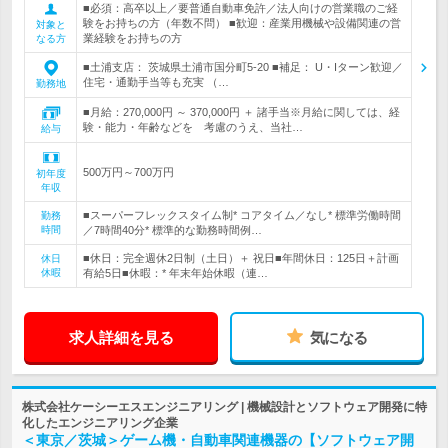
■必須：高卒以上／要普通自動車免許／法人向けの営業職のご経
験をお持ちの方（年数不問） ■歓迎：産業用機械や設備関連の営
対象と
業経験をお持ちの方
なる方
■土浦支店： 茨城県土浦市国分町5-20 ■補足： U・Iターン歓迎／
住宅・通勤手当等も充実 （…
勤務地
■月給：270,000円 ～ 370,000円 ＋ 諸手当※月給に関しては、経
験・能力・年齢などを 考慮のうえ、当社…
給与
500万円～700万円
初年度
年収
■スーパーフレックスタイム制* コアタイム／なし* 標準労働時間
勤務
時間
／7時間40分* 標準的な勤務時間例…
■休日：完全週休2日制（土日）＋ 祝日■年間休日：125日＋計画
休日
休暇
有給5日■休暇：* 年末年始休暇（連…
求人詳細を見る
気になる
株式会社ケーシーエスエンジニアリング | 機械設計とソフトウェア開発に特
化したエンジニアリング企業
＜東京／茨城＞ゲーム機・自動車関連機器の【ソフトウェア開