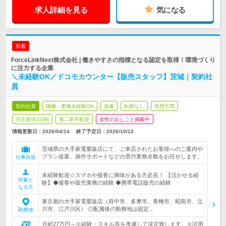
求人詳細を見る
気になる
新着
ForceLinkNext株式会社 | 働きやすさの指標となる認定を取得！環境づくり
に注力する企業
＼未経験OK／ドコモカウンター【販売スタッフ】茨城｜契約社
員
契約社員
職種・業種未経験OK
急募
転勤なし
学歴不問
完全週休2日制
第二新卒歓迎
女性のおしごと掲載中
情報更新日：2026/04/14
終了予定日：
2026/10/12
茨城県の大手家電量販店にて、ご来店されたお客様へのご案内や
プラン提案、操作サポートなどの受付業務全般をお任せします。
仕事内容
未経験歓迎☆スマホや接客に興味がある方必見！ 【活かせる経
対象と
験】◆接客や販売業務の経験 ◆携帯電話販売の経験
なる方
東京都の大手家電量販店（府中市、多摩市、青梅市、昭島市、立
川市、江戸川区） ◎配属後の勤務地は固定…
勤務地
月給27万円～※経験・スキル等を考慮して決定致します。※試用