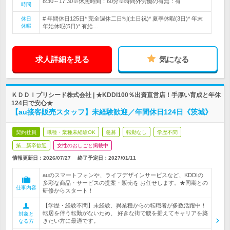
8:30～17:30※休憩時間：60分※時間外労働の有無：有
時間
# 年間休日125日* 完全週休二日制(土日祝)* 夏季休暇(3日)* 年末
休日
休暇
年始休暇(5日)* 有給…
求人詳細を見る
気になる
ＫＤＤＩプリシード株式会社 | ★KDDI100％出資直営店！手厚い育成と年休
124日で安心★
【au接客販売スタッフ】未経験歓迎／年間休日124日《茨城》
契約社員
職種・業種未経験OK
急募
転勤なし
学歴不問
第二新卒歓迎
女性のおしごと掲載中
情報更新日：2026/07/27
終了予定日：
2027/01/11
auのスマートフォンや、ライフデザインサービスなど、KDDIの
多彩な商品・サービスの提案・販売を お任せします。★同期との
仕事内容
研修からスタート！
【学歴・経験不問】未経験、異業種からの転職者が多数活躍中！
転居を伴う転勤がないため、 好きな街で腰を据えてキャリアを築
対象と
きたい方に最適です。
なる方