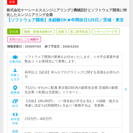
新着
株式会社ケーシーエスエンジニアリング | 機械設計とソフトウェア開発に特
化したエンジニアリング企業
【ソフトウェア開発】未経験OK★年間休日125日／茨城・東京
正社員
職種・業種未経験OK
急募
第二新卒歓迎
リモートワーク可
女性のおしごと掲載中
情報更新日：2026/07/03
終了予定日：
2026/12/24
ソフトウェア開発の業務をお任せいたします。☆大手企業案件多
数あり ☆お客様先にて業務します。
仕事内容
高卒以上【必須】何らかプログラミングに関する見識をお持ちの
対象と
方
なる方
下記のいずれかに配属 東京都23区内の顧客先企業 茨城県の顧客
先企業 ☆転勤は当面無し ☆リモート…
勤務地
【月給】189,000円～ （一律支給の手当を含む）※経験・能力を
考慮し決定※試用期間3ヶ月あり└業務手当は、実業務…
給与
270万円～400万円
初年度
年収
勤務