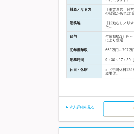
対象となる方
【事業運営・経営
の経験があれば活
勤務地
【転勤なし／駅す
た…
給与
年俸制653万円～
により優遇…
初年度年収
653万円～797万
勤務時間
9：30～17：3
休日・休暇
# 《年間休日1
慶弔休…
求人詳細を見る