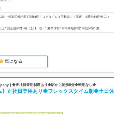
間程度で…
円
イム制（標準労働時間1日8時間／コアタイムは応相談にて決定）※勤務時間例11：
日以上* 完全週休2日制（土日、祝）* 夏季休暇* 年末年始休暇* 有給休暇* 慶…
気になる
ompany | ◆正社員登用制度あり◆駅から徒歩5分◆転勤なし◆
ム】正社員登用あり◆フレックスタイム制◆土日休