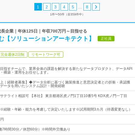
…
1
2
3
4
5
8
1件〜50件（全359件中）
の成長企業｜年休125日｜年収700万円～目指せる
む【ソリューションアーキテクト】
正社員
完全週休2日制
リモートワーク可
目指すチームで、業界全体の課題を解決する新たなデータプロダクト、データAPI
・構築・運用をお任せします。
上｜経験者募集】◆データ分析に基づく施策推進と意思決定者との折衝・承認獲
データを用いたシステム設計・開発経験
サテライト相談可 【本社】 東京都港区虎ノ門1丁目10番5号 KDX虎ノ門一丁目
00円～※経験・年齢・能力を考慮して決定いたします※試用期間3カ月（待遇変更なし）
万円
0（実働7時間30分／休憩60分）※時間外労働あり