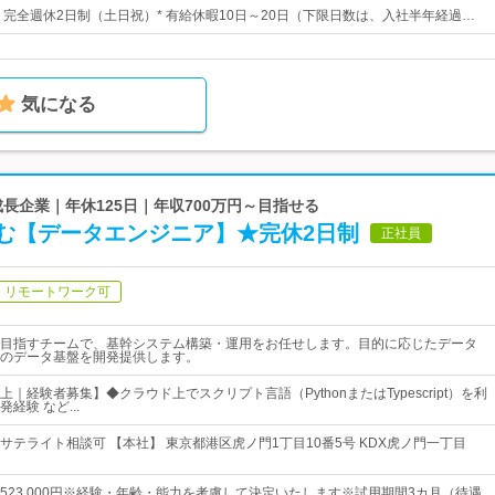
日* 完全週休2日制（土日祝）* 有給休暇10日～20日（下限日数は、入社半年経過…
気になる
の成長企業｜年休125日｜年収700万円～目指せる
む【データエンジニア】★完休2日制
正社員
リモートワーク可
目指すチームで、基幹システム構築・運用をお任せします。目的に応じたデータ
のデータ基盤を開発提供します。
｜経験者募集】◆クラウド上でスクリプト言語（PythonまたはTypescript）を利
経験 など...
サテライト相談可 【本社】 東京都港区虎ノ門1丁目10番5号 KDX虎ノ門一丁目
0円～523,000円※経験・年齢・能力を考慮して決定いたします※試用期間3カ月（待遇