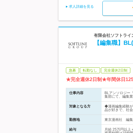
求人詳細を見る
有限会社ソフトライン
【編集職】BL
急募
転勤なし
完全週休2日制
★完全週休2日制★年間休日1
仕事内容
BLアンソロジー
集部にて、編集業
対象となる方
◆漫画編集経験が
品が好きで、社会
勤務地
東京漫画社 編集部
給与
月給 25万円以