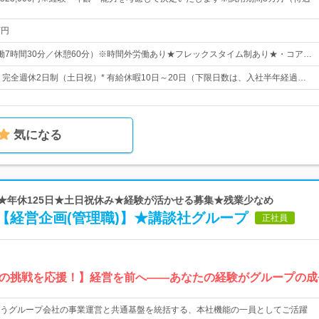
万円
0（実働7時間30分／休憩60分）※時間外労働あり★フレックスタイム制あり★・コア…
日* 完全週休2日制（土日祝）* 有給休暇10日～20日（下限日数は、入社半年経過…
気になる
 ★年休125日★土日祝休み★経験が活かせる募集★残業少なめ
【経営企画(管理職)】★講談社グループ
正社員
の挑戦を応援！】経営を前へ――あなたの経験がグループの成
うグループ会社の事業運営と共通基盤を統括する、本社機能の一員としてご活躍