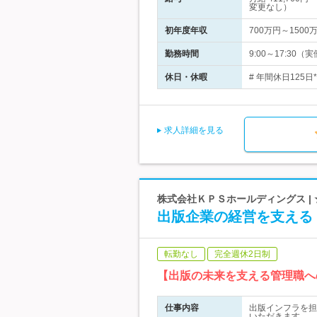
変更なし）
初年度年収
700万円～1500
勤務時間
9:00～17:3
休日・休暇
# 年間休日125
求人詳細を見る
株式会社ＫＰＳホールディングス |
出版企業の経営を支える
転勤なし
完全週休2日制
【出版の未来を支える管理職へ
仕事内容
出版インフラを担
いただきます。