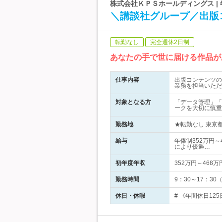
株式会社ＫＰＳホールディングス |
＼講談社グループ／出版
転勤なし
完全週休2日制
あなたの手で世に届ける作品が
仕事内容
出版コンテンツの
業務を担当いただ
対象となる方
「データ管理」「
ークを大切に慎重
勤務地
★転勤なし 東京都
給与
年俸制352万円～
により優遇…
初年度年収
352万円～468万
勤務時間
9：30～17：3
休日・休暇
# 《年間休日12