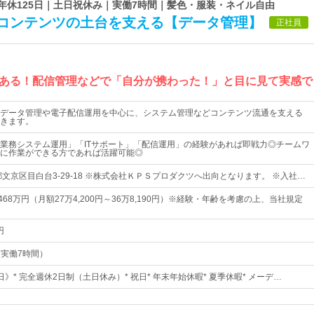
 年休125日｜土日祝休み｜実働7時間｜髪色・服装・ネイル自由
コンテンツの土台を支える【データ管理】
正社員
ある！配信管理などで「自分が携わった！」と目に見て実感で
データ管理や電子配信運用を中心に、システム管理などコンテンツ流通を支える
きます。
業務システム運用」「ITサポート」「配信運用」の経験があれば即戦力◎チームワ
に作業ができる方であれば活躍可能◎
文京区目白台3‐29‐18 ※株式会社ＫＰＳプロダクツへ出向となります。 ※入社…
468万円（月額27万4,200円～36万8,190円）※経験・年齢を考慮の上、当社規定
円
0（実働7時間）
5日》* 完全週休2日制（土日休み）* 祝日* 年末年始休暇* 夏季休暇* メーデ…