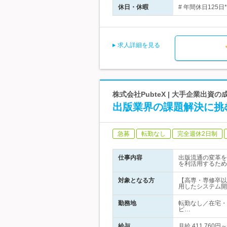
休日・休暇
# 年間休日125
求人詳細を見る
株式会社PubteX | 大手企業出資
出版業界の課題解決に挑
急募
転勤なし
完全週休2日制
仕事内容
出版流通の変革を
を利活用するため
対象となる方
【高専・専修卒以上
用したシステム開発
勤務地
転勤なし／在宅・
ビ…
給与
月給 411,76