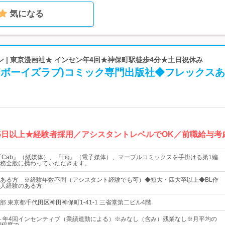
気になる
 | 東京漫画社★ インセン年4回★神保町駅徒歩4分★土日祝休み
(ボーイズラブ)コミック専門出版社◆フレックス
25日以上★経験者採用／アシスタントレベルでOK／前職給与考
『Cab』（紙媒体）、『Fig』（電子媒体）、マーブルコミックスを手掛ける第1編
務全般に携わっていただきます。
ある方 ※経験年数不問（アシスタント経験でも可）◆短大・四大卒以上◆BL作
人経験のある方
 東京都千代田区神田神保町1-41-1 三省堂第二ビル4階
上＋年4回インセンティブ（業績連動による）※みなし（含み）残業なし※月平均の