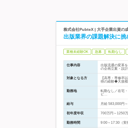
株式会社PubteX | 大手企業出資
出版業界の課題解決に挑
業種未経験OK
急募
転勤なし
仕事内容
出版流通の変革を
の企画立案・設計
対象となる方
【高専・専修卒以
得の経験◆大規模
勤務地
転勤なし／在宅・
ビ…
給与
月給 583,0
初年度年収
700万円～1250
勤務時間
9:00～17:3