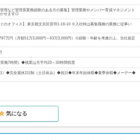
管理など管理系業務経験のある方の募集】管理業務やメンバー育成マネジメント
かせます◎
ぐのオフィス】 東京都文京区音羽1-18-10 ※入社時は募集職種の業務に従事い
797万円（月額51万3,000円～63万3,000円）※経験・年齢を考慮の上、当社規定
円
0（実働7時間）◆残業は月平均20～30時間程度
25日》◆完全週休2日制（土日休み）◆祝日◆年末年始休暇◆夏季休暇◆メーデー◆
気になる