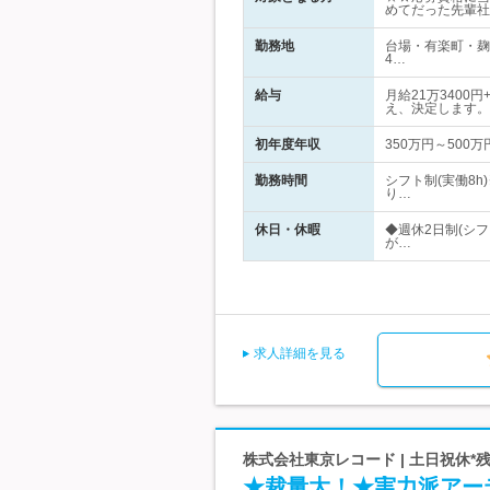
めてだった先輩社
勤務地
台場・有楽町・麹
4…
給与
月給21万340
え、決定します。
初年度年収
350万円～500万
勤務時間
シフト制(実働8h
り…
休日・休暇
◆週休2日制(シ
が…
求人詳細を見る
株式会社東京レコード | 土日祝休*残
★裁量大！★実力派アー