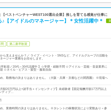
| 【ベストベンチャーWEST100選出企業】推しを育てる感覚が仕事に
る♪【アイドルのマネージャー】＊女性活躍中＊
不問
第二新卒歓迎
から支えませんか？／ ライブ・イベント・SNSなど、アイドルグループの活動を
ネージャー業務をお任せします。
新卒歓迎／20代～30代活躍中 】☆学歴・経験不問 ☆アイドル・芸能・音楽業界に
迎 ☆ネイル・ピアス・髪型・服装自由
め、勤務地の決まりはありません。（大阪・兵庫・京都などの関西圏） ※現場へ
月額20万円以上+諸手当＋インセンティブ】未経験者【固定報酬月額17万円以上
ンティブ…
円
め、業務時間の決まりはありません。※タレントの稼働状況により変動あり＜参