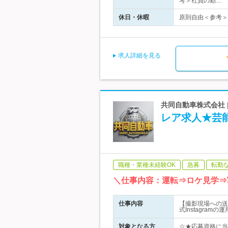
考＞社員の勤…
休日・休暇
原則自由＜参考＞
求人詳細を見る
共同自動車株式会社 |
レア求人★芸
職種・業種未経験OK
急募
転勤
＼仕事内容：運転⇒ロケ見学⇒
仕事内容
【撮影現場への送
式Instagra
対象となる方
☆★応募資格に当