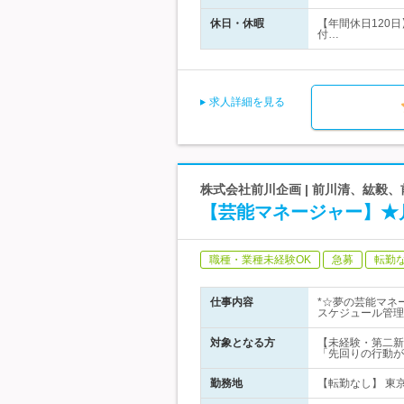
休日・休暇
【年間休日120
付…
求人詳細を見る
株式会社前川企画 | 前川清、紘毅
【芸能マネージャー】★
職種・業種未経験OK
急募
転勤
仕事内容
*☆夢の芸能マネ
スケジュール管理
対象となる方
【未経験・第二新
「先回りの行動が
勤務地
【転勤なし】 東京