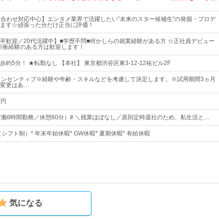
い合わせ対応中心】エンタメ業界で活躍したい”未来のスター候補生”の発掘・プロデ
ます☆頑張った分だけ正当に評価！
卒歓迎／20代活躍中】■学歴不問■何かしらの就業経験がある方 ☆正社員デビュー
折衝経験のある方は歓迎します！
約5分！ ★転勤なし 【本社】 東京都渋谷区東3-12-12祐ビル2F
インセンティブ※経験や年齢・スキルなどを考慮して決定します。※試用期間3ヵ月
変更はあ…
万円
00（実働8時間勤務／休憩60分）# ＼残業ほぼなし／原則定時退社のため、私生活と…
（シフト制）* 年末年始休暇* GW休暇* 夏期休暇* 有給休暇
気になる