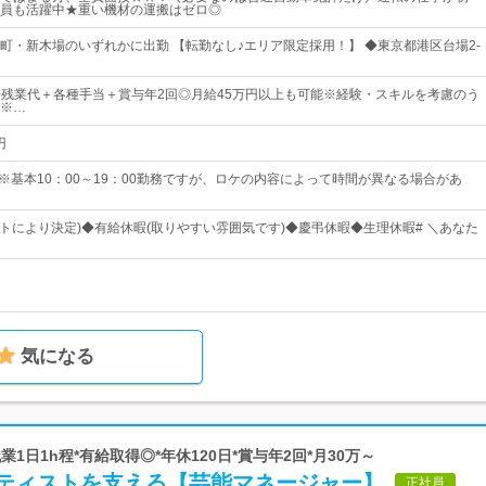
員も活躍中★重い機材の運搬はゼロ◎
町・新木場のいずれかに出勤 【転勤なし♪エリア限定採用！】 ◆東京都港区台場2-
0円+残業代＋各種手当＋賞与年2回◎月給45万円以上も可能※経験・スキルを考慮のう
※…
円
)※基本10：00～19：00勤務ですが、ロケの内容によって時間が異なる場合があ
フトにより決定)◆有給休暇(取りやすい雰囲気です)◆慶弔休暇◆生理休暇# ＼あなた
気になる
業1日1h程*有給取得◎*年休120日*賞与年2回*月30万～
ティストを支える【芸能マネージャー】
正社員