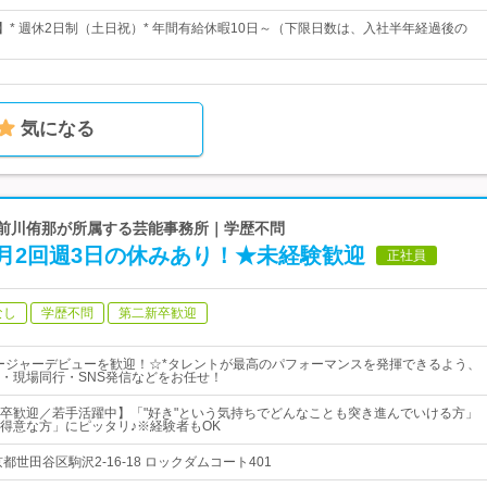
日】* 週休2日制（土日祝）* 年間有給休暇10日～（下限日数は、入社半年経過後の
気になる
、前川侑那が所属する芸能事務所｜学歴不問
月2回週3日の休みあり！★未経験歓迎
正社員
なし
学歴不問
第二新卒歓迎
ージャーデビューを歓迎！☆*タレントが最高のパフォーマンスを発揮できるよう、
・現場同行・SNS発信などをお任せ！
卒歓迎／若手活躍中】「"好き"という気持ちでどんなことも突き進んでいける方」
得意な方」にピッタリ♪※経験者もOK
都世田谷区駒沢2-16-18 ロックダムコート401