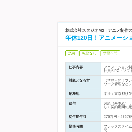
株式会社スタジオM2 | アニメ制作
年休120日！アニメーシ
急募
転勤なし
学歴不問
仕事内容
アニメーション制
社員のPC・ソフ
対象となる方
【学歴不問！フレ
ワーク管理などシ
勤務地
本社：東京都杉並区
給与
月給（基本給）：
し）契約期間の定
初年度年収
276万円～276万
勤務時間
フレックスタイム
間…