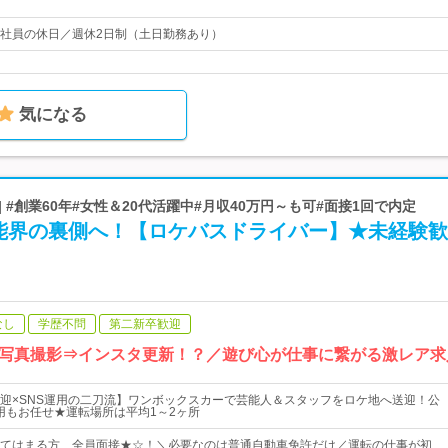
社員の休日／週休2日制（土日勤務あり）
気になる
 #創業60年#女性＆20代活躍中#月収40万円～も可#面接1回で内定
能界の裏側へ！【ロケバスドライバー】★未経験歓
なし
学歴不問
第二新卒歓迎
写真撮影⇒インスタ更新！？／遊び心が仕事に繋がる激レア求
迎×SNS運用の二刀流】ワンボックスカーで芸能人＆スタッフをロケ地へ送迎！公
mの運用もお任せ★運転場所は平均1～2ヶ所
てはまる方、全員面接★☆！＼必要なのは普通自動車免許だけ／運転の仕事が初