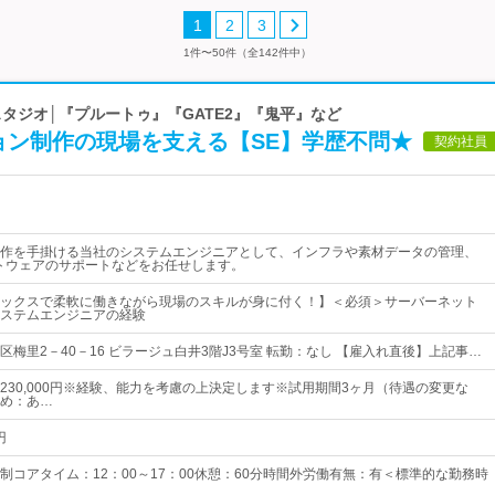
1
2
3
1件〜50件（全142件中）
スタジオ│『プルートゥ』『GATE2』『鬼平』など
ョン制作の現場を支える【SE】学歴不問★
契約社員
作を手掛ける当社のシステムエンジニアとして、インフラや素材データの管理、
トウェアのサポートなどをお任せします。
ックスで柔軟に働きながら現場のスキルが身に付く！】＜必須＞サーバーネット
ステムエンジニアの経験
梅里2－40－16 ビラージュ白井3階J3号室 転勤：なし 【雇入れ直後】上記事…
230,000円※経験、能力を考慮の上決定します※試用期間3ヶ月（待遇の変更な
め：あ…
円
制コアタイム：12：00～17：00休憩：60分時間外労働有無：有＜標準的な勤務時