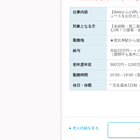
仕事内容
【Webからの問
ュースをお任せし
対象となる方
【未経験・第二新
もOK！◎接客・
勤務地
★恵比寿駅から徒歩
給与
月給23万円～＋
（期間中も条件に
初年度年収
360万円～1200
勤務時間
10:00～19:
休日・休暇
* 完全週休2日制
求人詳細を見る