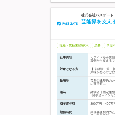
株式会社パスゲート 
芸能界を支え
職種・業種未経験OK
急募
学歴
仕事内容
＼アイドルを裏側
裏側から支えるマ
対象となる方
【 未経験・第二
興味がある方は歓
勤務地
業務委託契約のた
の直行直…
給与
経験者【固定報酬
+諸手当＋インセ
初年度年収
300万円～400万
勤務時間
業務委託契約のた