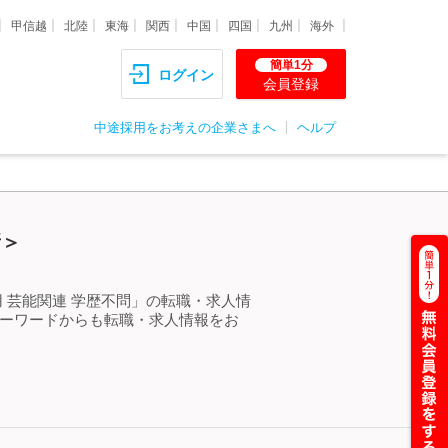
甲信越
北陸
東海
関西
中国
四国
九州
海外
簡単1分
ログイン
会員登録
中途採用をお考えの企業さまへ
ヘルプ
新＞
 芸能関連 学歴不問」の転職・求人情
キーワードからも転職・求人情報をお