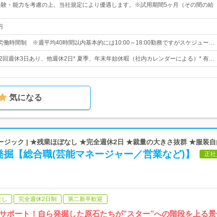
経験・能力を考慮の上、当社規定により優遇します。※試用期間5ヶ月（その間の給
）
円
働時間制 ※週平均40時間以内基本的には10:00～18:00勤務ですがスケジュー…
月2回週休3日あり、他週休2日* 夏季、年末年始休暇（社内カレンダーによる）* 有…
気になる
ジック | ★残業ほぼなし ★完全週休2日 ★裁量の大きさ抜群 ★服装自
発掘【総合職(芸能マネージャー／営業など)】
正社
なし
完全週休2日制
第二新卒歓迎
サポート！自ら発掘した原石たちが”スター”への階段を上る