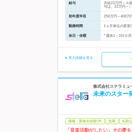
給与
月給23万円～※
与は、22万円～
初年度年収
250万円～400万
勤務時間
1ヵ月単位の変形労
休日・休暇
* 週休2～3日※
求人詳細を見る
株式会社ステラミュー
未来のスター
職種・業種未経験OK
急募
転勤
「音楽活動がしたい」その夢を