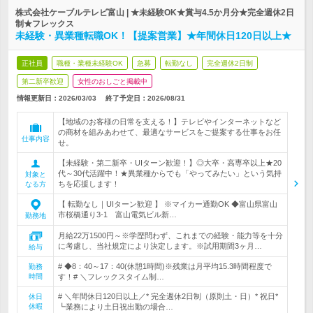
株式会社ケーブルテレビ富山 | ★未経験OK★賞与4.5か月分★完全週休2日
制★フレックス
未経験・異業種転職OK！【提案営業】★年間休日120日以上★
正社員
職種・業種未経験OK
急募
転勤なし
完全週休2日制
第二新卒歓迎
女性のおしごと掲載中
情報更新日：2026/03/03
終了予定日：
2026/08/31
【地域のお客様の日常を支える！】テレビやインターネットなど
の商材を組みあわせて、最適なサービスをご提案する仕事をお任
仕事内容
せ。
【未経験・第二新卒・UIターン歓迎！】◎大卒・高専卒以上★20
代～30代活躍中！★異業種からでも「やってみたい」という気持
対象と
ちを応援します！
なる方
【 転勤なし｜UIターン歓迎 】 ※マイカー通勤OK ◆富山県富山
市桜橋通り3-1 富山電気ビル新…
勤務地
月給22万1500円～※学歴問わず、これまでの経験・能力等を十分
に考慮し、当社規定により決定します。※試用期間3ヶ月…
給与
# ◆8：40～17：40(休憩1時間)※残業は月平均15.3時間程度で
勤務
時間
す！# ＼フレックスタイム制…
# ＼年間休日120日以上／* 完全週休2日制（原則土・日）* 祝日*
休日
休暇
┗業務により土日祝出勤の場合…