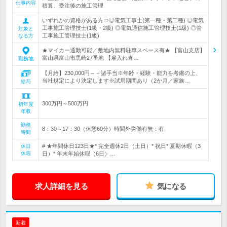
仕事内容
積算、受注後の施工管理
いずれかの資格がある方⇒◎電気工事士(第一種・第二種) ◎電気
工事施工管理技士(1級・2級) ◎電気通信施工管理技士(1級) ◎管
対象と
工事施工管理技士(1級)
なる方
★マイカー通勤可能／敷地内無料駐車スペース有★ 【富山支店】
富山県富山市黒崎27番地 【雇入れ直…
勤務地
【月給】230,000円～＋諸手当※年齢・経験・能力を考慮の上、
当社規定により決定します※試用期間あり（2か月／家族…
給与
300万円～500万円
初年度
年収
勤務
8：30～17：30（休憩60分）時間外労働有無：有
時間
# ★年間休日123日★* 完全週休2日（土日）* 祝日* 夏期休暇（3
休日
休暇
日）* 年末年始休暇（6日）…
求人詳細を見る
気になる
新着