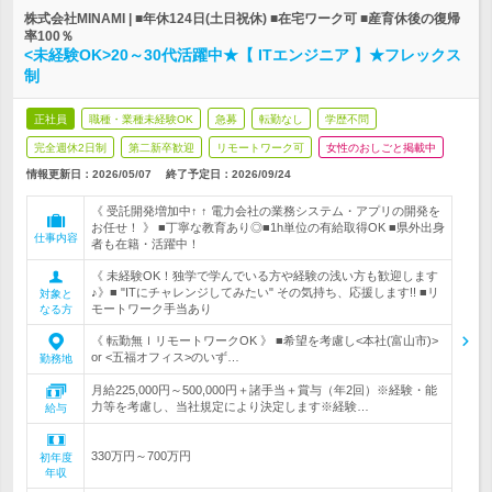
株式会社MINAMI | ■年休124日(土日祝休) ■在宅ワーク可 ■産育休後の復帰
率100％
<未経験OK>20～30代活躍中★【 ITエンジニア 】★フレックス
制
正社員
職種・業種未経験OK
急募
転勤なし
学歴不問
完全週休2日制
第二新卒歓迎
リモートワーク可
女性のおしごと掲載中
情報更新日：2026/05/07
終了予定日：
2026/09/24
《 受託開発増加中↑ ↑ 電力会社の業務システム・アプリの開発を
お任せ！ 》 ■丁寧な教育あり◎■1h単位の有給取得OK ■県外出身
仕事内容
者も在籍・活躍中！
《 未経験OK！独学で学んでいる方や経験の浅い方も歓迎します
♪》■ "ITにチャレンジしてみたい" その気持ち、応援します!! ■リ
対象と
モートワーク手当あり
なる方
《 転勤無ｌリモートワークOK 》 ■希望を考慮し<本社(富山市)>
or <五福オフィス>のいず…
勤務地
月給225,000円～500,000円＋諸手当＋賞与（年2回）※経験・能
力等を考慮し、当社規定により決定します※経験…
給与
330万円～700万円
初年度
年収