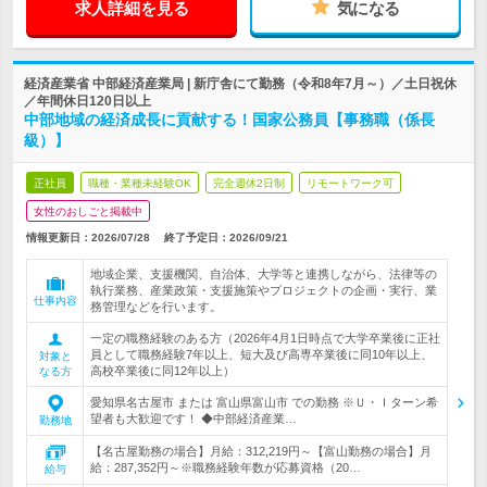
求人詳細を見る
気になる
経済産業省 中部経済産業局 | 新庁舎にて勤務（令和8年7月～）／土日祝休
／年間休日120日以上
中部地域の経済成長に貢献する！国家公務員【事務職（係長
級）】
正社員
職種・業種未経験OK
完全週休2日制
リモートワーク可
女性のおしごと掲載中
情報更新日：2026/07/28
終了予定日：
2026/09/21
地域企業、支援機関、自治体、大学等と連携しながら、法律等の
執行業務、産業政策・支援施策やプロジェクトの企画・実行、業
仕事内容
務管理などを行います。
一定の職務経験のある方（2026年4月1日時点で大学卒業後に正社
員として職務経験7年以上、短大及び高専卒業後に同10年以上、
対象と
高校卒業後に同12年以上）
なる方
愛知県名古屋市 または 富山県富山市 での勤務 ※Ｕ・Ｉターン希
望者も大歓迎です！ ◆中部経済産業…
勤務地
【名古屋勤務の場合】月給：312,219円～【富山勤務の場合】月
給：287,352円～※職務経験年数が応募資格（20…
給与