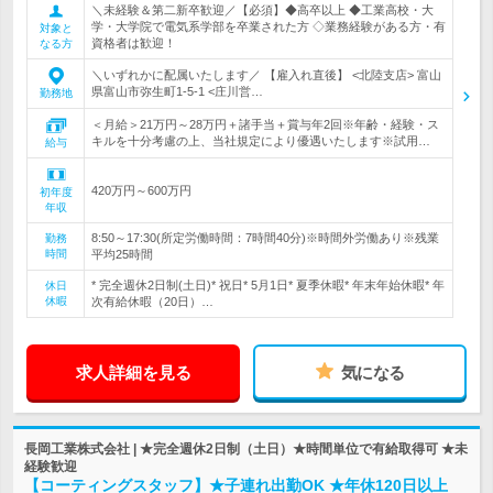
＼未経験＆第二新卒歓迎／【必須】◆高卒以上 ◆工業高校・大
学・大学院で電気系学部を卒業された方 ◇業務経験がある方・有
対象と
資格者は歓迎！
なる方
＼いずれかに配属いたします／ 【雇入れ直後】 <北陸支店> 富山
県富山市弥生町1-5-1 <庄川営…
勤務地
＜月給＞21万円～28万円＋諸手当＋賞与年2回※年齢・経験・ス
キルを十分考慮の上、当社規定により優遇いたします※試用…
給与
420万円～600万円
初年度
年収
8:50～17:30(所定労働時間：7時間40分)※時間外労働あり※残業
勤務
時間
平均25時間
* 完全週休2日制(土日)* 祝日* 5月1日* 夏季休暇* 年末年始休暇* 年
休日
休暇
次有給休暇（20日）…
求人詳細を見る
気になる
長岡工業株式会社 | ★完全週休2日制（土日）★時間単位で有給取得可 ★未
経験歓迎
【コーティングスタッフ】★子連れ出勤OK ★年休120日以上