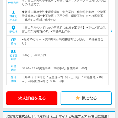
す。富山県内の各事業所で勤務。セルフスターターな方にぴった
仕事内容
りの環境です。
◆普通自動車免許◆環境調査・測定業務、化学分析業務、化学系
管理業務の経験◆工学系（応用化学、環境工学）または理学系
対象と
（化学）の学科ご出身の方
なる方
【富山県内のいずれかの事業所に配属予定です】 ■本社／富山県
富山市久方町2番54号 ■環境保全グル…
勤務地
■月給25万円～ ＋賞与年2回※試用期間3か月あり（条件変更な
し）
給与
350万円～600万円
初年度
年収
勤務
08:40～17:20実働時間：7時間40分休憩時間：60分
時間
【年間休日126日】* 完全週休2日制（土日祝）* 有給休暇（10日
休日
休暇
～、2年目以降20日）※半日休暇…
求人詳細を見る
気になる
北陸電力株式会社 | ＼ 7月25日（土）マイナビ転職フェア in 富山に出展！