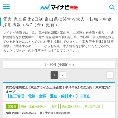
電力 完全週休2日制 富山県に関する求人・転職・中途
採用情報＜8/7（金）更新＞
マイナビ転職では「電力 完全週休2日制 富山県」に関連する転職・求人・中途
採用情報を多数掲載中!「電力 完全週休2日制 富山県」の転職・求人情報を探し
ているあなたにおすすめのお仕事を掲載しています。「電力 完全週休2日制 富
山県」に関連するキーワードからも転職・求人情報をお探しいただけるので、
あなたにぴったりのお仕事を見つけてみてください!
1～50件 (全80件中)
1
2
株式会社関電工 | 東証プライム上場企業｜平均年収1,012万円｜東京電力グ
ループ
【施工管理（電気・空調・通信・給排水）】※富山
正社員
職種・業種未経験OK
急募
完全週休2日制
第二新卒歓迎
情報更新日：2026/07/17
終了予定日：
2026/08/20