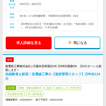
400万円～800万円
初年度
年収
勤務
08:40～17:20実働時間：7時間40分休憩時間：60分
時間
【年間休日126日】* 完全週休2日制（土日祝）* 有給休暇（10日
休日
休暇
～、2年目以降20日）※半日休暇…
求人詳細を見る
気になる
新着
南電気工事株式会社 | ◎基本定時退社OK ◎WEB面接OK ◎UIJターンも歓
迎します！
未経験者も歓迎！送電線工事の【進捗管理スタッフ】◎年休124
日
正社員
職種・業種未経験OK
急募
転勤なし
学歴不問
完全週休2日制
第二新卒歓迎
情報更新日：2026/08/07
終了予定日：
2026/10/08