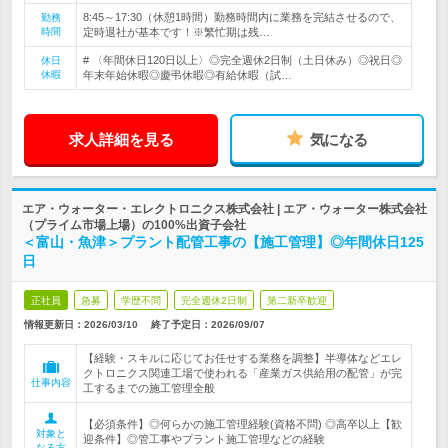
8:45～17:30（休憩1時間）勤務時間内に業務を完結させるので、
勤務
時間
定時退社が基本です！※繁忙期は残…
# 〈年間休日120日以上〉◎完全週休2日制（土日休み）◎祝日◎
休日
休暇
年末年始休暇◎慶弔休暇◎有給休暇（試…
求人詳細を見る
気になる
エア・ウォーター・エレクトロニクス株式会社 | エア・ウォーター株式会社
（プライム市場上場）の100%出資子会社
＜富山・魚津＞プラント配管工事の【施工管理】◎年間休日125
日
正社員
急募
学歴不問
完全週休2日制
第二新卒歓迎
情報更新日：2026/03/10
終了予定日：
2026/09/07
【経験・スキルに応じてお任せする業務を調整】半導体などエレ
クトロニクス関連工場で使われる「産業ガス供給用の配管」が完
仕事内容
工するまでの施工管理全般
【必須条件】◎何らかの施工管理経験(資格不問) ◎高卒以上【歓
対象と
迎条件】◎管工事やプラント施工管理などの経験
なる方