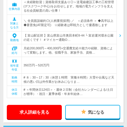
＜未経験歓迎｜資格取得支援あり◎＞送電線建設工事の工程管理
(デスクワーク中心)をお任せします。地域の電力インフラを支え
仕事内容
る社会貢献度の高い仕事！
＼ 全員面談確約◎(人柄重視採用) ／ ＜必須条件 ＞ ◆高卒以上
対象と
◆要普免(AT限定可) ☆経験者は即戦力として優遇致します
なる方
【 富山駅近郊 】富山県富山市奥田本町8-44 └ 富岩運河環水公園
の近くです！ ＃マイカー通勤O…
勤務地
月給200,000円～400,000円+交通費支給※能力や経験、資格によ
って変動します。他、役職手当、家族手当、資格…
給与
350万円～520万円
初年度
年収
# ８：30～17：30（休憩１時間 実働８時間）大雪や台風など天
勤務
時間
候の悪い日は外作業がお休みになりま…
# ＜年間休日124日＞・週休２日制（会社カレンダーによる/土日
休日
休暇
が標準）・祝日・夏季休暇・年末年始休…
求人詳細を見る
気になる