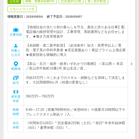
正社員
職種・業種未経験OK
完全週休2日制
第二新卒歓迎
リモートワーク可
情報更新日：2026/08/04
終了予定日：
2026/09/07
【地域社会の当たり前の暮らしを守る、責任と誇りある仕事】配
電設備の維持管理や設計、工事管理、系統運用などをお任せしま
仕事内容
す。★働き方改革推進中
【未経験・第二新卒歓迎】《必須条件》短大・高専卒以上／電
気・電子系の学科卒業者 ★安定基盤あり！東証プライム上場企業
対象と
★最新技術も積極的に導入
なる方
【富山・石川・福井・岐阜いずれかでの勤務】 ＜富山県＞ 本店
／富山市牛島町15番1号 富山支店／富…
勤務地
月給24万円～※これまでのスキル・経験などを加味して決定しま
す。※試用期間6か月（待遇の変更なし）
給与
350万円～750万円
初年度
年収
8:40～17:20（実働7時間40分／休憩60分）※残業月15時間以下※
勤務
時間
フレックスタイム制あり（入…
《年間休日126日》* 完全週休2日制（土日）* 祝日* 年末年始休暇
休日
休暇
（6日）* 夏季休暇（5日）*…