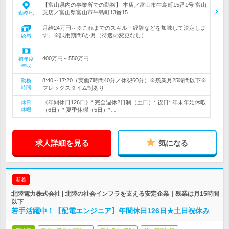
【富山県内の事業所での勤務】 本店／富山市牛島町15番1号 富山
支店／富山県富山市牛島町13番15…
勤務地
月給24万円～※これまでのスキル・経験などを加味して決定しま
す。※試用期間6か月（待遇の変更なし）
給与
400万円～550万円
初年度
年収
8:40～17:20（実働7時間40分／休憩60分）※残業月25時間以下※
勤務
時間
フレックスタイム制あり
《年間休日126日》* 完全週休2日制（土日）* 祝日* 年末年始休暇
休日
休暇
（6日）* 夏季休暇（5日）*…
求人詳細を見る
気になる
新着
北陸電力株式会社 | 北陸の社会インフラを支える安定企業｜残業は月15時間
以下
若手活躍中！【配電エンジニア】年間休日126日★土日祝休み