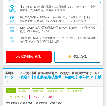
【基本的にはお客様の現場内に常駐勤務していただきます】 北陸
事業部 魚津事業所／富山県 魚津市 東…
勤務地
月給230,000円～※経験・スキル等に応じて決定していきます。
※試用期間3ヶ月あり（待遇の変更なし）モデル年収年収…
給与
8:30～17:10（所定労働時間7時間40分／休憩60分）※時間外労働
勤務
時間
有無：有※残業は10～30h…
＜年間休日125日＞完全週休2日制（土日）祝日 有給休暇夏季休
休日
休暇
暇(10日間／一斉年休5日間含む)年末…
求人詳細を見る
気になる
富山県 | 【8/12(水)〆切】職務経験者採用｜特別な公務員試験対策は不要！
UIJターン歓迎！【富山県職員(技術職・事務職)】◆年休120日以
上
正社員
転勤なし
学歴不問
完全週休2日制
第二新卒歓迎
リモートワーク可
女性のおしごと掲載中
情報更新日：2026/07/08
終了予定日：
2026/08/20