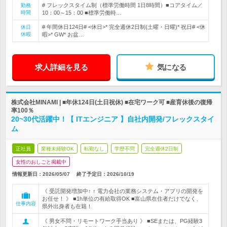
# フレックスタイム制（標準労働時間 1日8時間）■コアタイム／
勤務
時間
10：00～15：00 ■標準労働時…
# 年間休日124日# <休日>* 完全週休2日制(土曜・日曜)* 祝日# <休
休日
休暇
暇>* GW* お盆…
求人詳細を見る
気になる
株式会社MINAMI | ■年休124日(土日祝休) ■在宅ワーク可 ■産育休後の復帰
率100％
20~30代活躍中！【 ITエンジニア 】自社内開発/フレックスタイ
ム
正社員
業種未経験OK
転勤なし
学歴不問
完全週休2日制
女性のおしごと掲載中
情報更新日：2026/05/07
終了予定日：
2026/10/19
《 受託開発増加中↑ ↑ 電力会社の業務システム・アプリの開発を
お任せ！ 》 ■1h単位の有給取得OK ■富山県在住者だけでなく、
仕事内容
県外出身者も在籍！
《 男女不問・リモートワーク手当あり 》 ■SEまたは、PG経験3