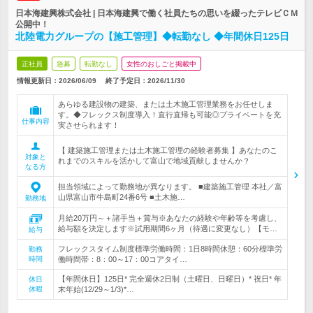
日本海建興株式会社 | 日本海建興で働く社員たちの思いを綴ったテレビＣＭ
公開中！
北陸電力グループの【施工管理】◆転勤なし ◆年間休日125日
正社員
急募
転勤なし
女性のおしごと掲載中
情報更新日：2026/06/09
終了予定日：
2026/11/30
あらゆる建設物の建築、または土木施工管理業務をお任せしま
す。◆フレックス制度導入！直行直帰も可能◎プライベートを充
仕事内容
実させられます！
【 建築施工管理または土木施工管理の経験者募集 】あなたのこ
対象と
れまでのスキルを活かして富山で地域貢献しませんか？
なる方
担当領域によって勤務地が異なります。 ■建築施工管理 本社／富
山県富山市牛島町24番6号 ■土木施…
勤務地
月給20万円～＋諸手当＋賞与※あなたの経験や年齢等を考慮し、
給与額を決定します※試用期間6ヶ月（待遇に変更なし）【モ…
給与
フレックスタイム制度標準労働時間：1日8時間休憩：60分標準労
勤務
時間
働時間帯：8：00～17：00コアタイ…
【年間休日】125日* 完全週休2日制（土曜日、日曜日）* 祝日* 年
休日
休暇
末年始(12/29～1/3)*…