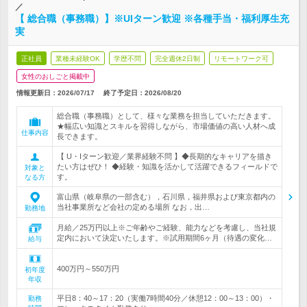
／
【 総合職（事務職）】※UIターン歓迎 ※各種手当・福利厚生充
実
正社員
業種未経験OK
学歴不問
完全週休2日制
リモートワーク可
女性のおしごと掲載中
情報更新日：2026/07/17
終了予定日：
2026/08/20
総合職（事務職）として、様々な業務を担当していただきます。
★幅広い知識とスキルを習得しながら、市場価値の高い人材へ成
仕事内容
長できます。
【 U・Iターン歓迎／業界経験不問 】◆長期的なキャリアを描き
たい方はぜひ！ ◆経験・知識を活かして活躍できるフィールドで
対象と
す。
なる方
富山県（岐阜県の一部含む），石川県，福井県および東京都内の
当社事業所など会社の定める場所 なお，出…
勤務地
月給／25万円以上※ご年齢やご経験、能力などを考慮し、当社規
定内において決定いたします。※試用期間6ヶ月（待遇の変化…
給与
400万円～550万円
初年度
年収
平日8：40～17：20（実働7時間40分／休憩12：00～13：00）・
勤務