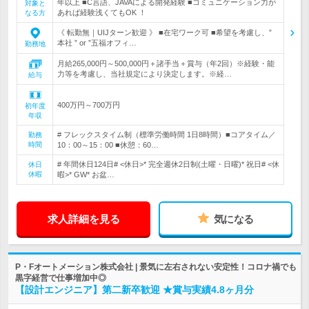
年以上 ■C言語、JAVAによる開発経験 ■コミュニケーション力が
対象と
あれば経験浅くてもOK ！
なる方
《 転勤無｜UIJターン歓迎 》 ■在宅ワーク可 ■希望を考慮し、”
本社 ” or ”五福オフィ…
勤務地
月給265,000円～500,000円＋諸手当＋賞与（年2回）※経験・能
力等を考慮し、当社規定により決定します。※経…
給与
400万円～700万円
初年度
年収
# フレックスタイム制（標準労働時間 1日8時間）■コアタイム／
勤務
時間
10：00～15：00 ■休憩：60…
# 年間休日124日# <休日>* 完全週休2日制(土曜・日曜)* 祝日# <休
休日
休暇
暇>* GW* お盆…
求人詳細を見る
気になる
P・Fオートメーション株式会社 | 景気に左右されない安定性！コロナ禍でも
黒字経営で仕事増加中◎
【設計エンジニア】第二新卒歓迎 ★賞与実績4.8ヶ月分