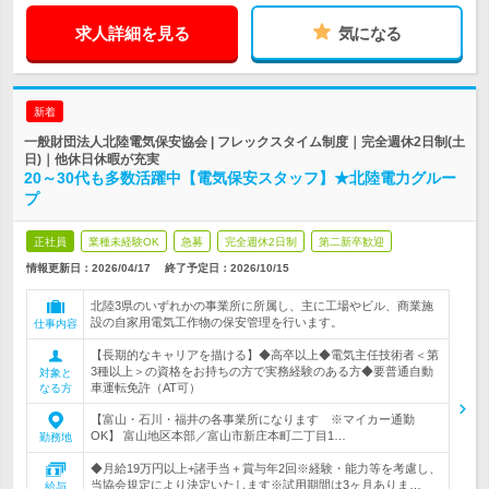
求人詳細を見る
気になる
新着
一般財団法人北陸電気保安協会 | フレックスタイム制度｜完全週休2日制(土
日)｜他休日休暇が充実
20～30代も多数活躍中【電気保安スタッフ】★北陸電力グルー
プ
正社員
業種未経験OK
急募
完全週休2日制
第二新卒歓迎
情報更新日：2026/04/17
終了予定日：
2026/10/15
北陸3県のいずれかの事業所に所属し、主に工場やビル、商業施
設の自家用電気工作物の保安管理を行います。
仕事内容
【長期的なキャリアを描ける】◆高卒以上◆電気主任技術者＜第
3種以上＞の資格をお持ちの方で実務経験のある方◆要普通自動
対象と
車運転免許（AT可）
なる方
【富山・石川・福井の各事業所になります ※マイカー通勤
OK】 富山地区本部／富山市新庄本町二丁目1…
勤務地
◆月給19万円以上+諸手当＋賞与年2回※経験・能力等を考慮し、
当協会規定により決定いたします※試用期間は3ヶ月ありま…
給与