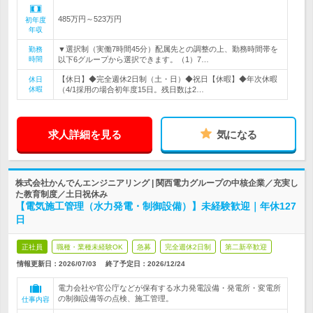
485万円～523万円
初年度
年収
▼選択制（実働7時間45分）配属先との調整の上、勤務時間帯を
勤務
時間
以下6グループから選択できます。（1）7…
【休日】◆完全週休2日制（土・日）◆祝日【休暇】◆年次休暇
休日
休暇
（4/1採用の場合初年度15日。残日数は2…
求人詳細を見る
気になる
株式会社かんでんエンジニアリング | 関西電力グループの中核企業／充実し
た教育制度／土日祝休み
【電気施工管理（水力発電・制御設備）】未経験歓迎｜年休127
日
正社員
職種・業種未経験OK
急募
完全週休2日制
第二新卒歓迎
情報更新日：2026/07/03
終了予定日：
2026/12/24
電力会社や官公庁などが保有する水力発電設備・発電所・変電所
の制御設備等の点検、施工管理。
仕事内容