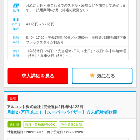
月給24万円～※これまでのスキル・経験などを加味して決定しま
す。※試用期間6か月（待遇の変更なし）
給与
400万円～550万円
初年度
年収
8:40～17:20（実働7時間40分／休憩60分）※残業月25時間以下※
勤務
時間
フレックスタイム制あり
《年間休日126日》* 完全週休2日制（土日）* 祝日* 年末年始休暇
休日
休暇
（6日）* 夏季休暇（5日）*…
求人詳細を見る
気になる
新着
アルコット株式会社 | 完全週休2日/年休122日
月給27万円以上！【スーパーバイザー】☆未経験者歓迎
正社員
職種・業種未経験OK
完全週休2日制
情報更新日：2026/07/07
終了予定日：
2026/12/28