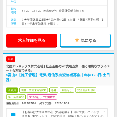
年収
勤務
8：30～17：30（休憩60分）時間外労働有無：有
時間
# ★年間休日123日★* 完全週休2日（土日）* 祝日* 夏期休暇（3
休日
休暇
日）* 年末年始休暇（6日）…
求人詳細を見る
気になる
新着
北信テレネックス株式会社 | 社会基盤のIoT先端企業｜働く環境◎プライベ
ートも充実できる♪
<富山>【施工管理】電気/通信系有資格者募集｜年休123日(土日
祝)
正社員
職種・業種未経験OK
急募
転勤なし
完全週休2日制
第二新卒歓迎
女性のおしごと掲載中
情報更新日：2026/07/10
終了予定日：
2026/12/31
【お客様は大手企業中心（既存顧客）】当社で扱っているサービ
ス全般（IPネットワーク/電気通信・建築工事/システムなど）の