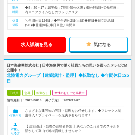
◆8：30～17：10実働：7時間40分休憩：60分時間外労働有無：
勤務
時間
有※コアタイムなしのフレックスタ…
＼年間休日124日／◆完全週休2日(土日)◆祝日◆創立記念日
休日
休暇
(5/1)◆普通休暇(半日単位,1時間単…
求人詳細を見る
気になる
日本海建興株式会社 | 日本海建興で働く社員たちの思いを綴ったテレビCM
公開中！
北陸電力グループ【建築設計・監理】◆転勤なし ◆年間休日125
日
正社員
急募
転勤なし
女性のおしごと掲載中
情報更新日：2026/06/16
終了予定日：
2026/12/07
さまざまな建設物の設計・監理をお任せします。◆フレックス制
度導入！プライベートを充実させられます！
仕事内容
【 建築設計・監理の経験者募集 】あなたのこれまでのスキルを
対象と
活かして富山で地域貢献しませんか？
なる方