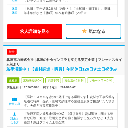
時間
フレックスタイム勤務あり・…
【休日】完全週休2日制（原則として土曜日・日曜日）、祝日、
休日
休暇
年末年始など【休暇】年次有給休暇（20日※…
求人詳細を見る
気になる
新着
北陸電力株式会社 | 北陸の社会インフラを支える安定企業｜フレックスタイ
ム制あり
若手活躍中！【資材調達・購買】年間休日126日★土日祝休み
正社員
業種未経験OK
学歴不問
完全週休2日制
リモートワーク可
情報更新日：2026/08/04
終了予定日：
2026/09/07
【経験・スキルを存分に発揮できる環境です】資材や工事役務を
最適な時期・品質・価格で調達する業務全般をご担当いただきま
仕事内容
す。★働き方改革推進中！
【学歴不問／業界未経験OK】《必須条件》資材調達に関する豊
富な経験・知識／取引先と粘り強く協議する交渉力 など ★安定
対象と
基盤！東証プライム上場企業
なる方