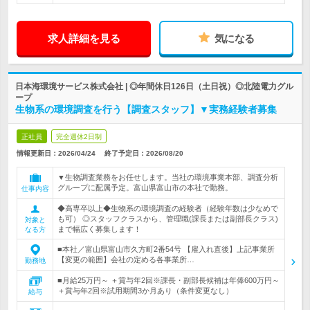
求人詳細を見る
気になる
日本海環境サービス株式会社 | ◎年間休日126日（土日祝）◎北陸電力グル
ープ
生物系の環境調査を行う【調査スタッフ】▼実務経験者募集
正社員
完全週休2日制
情報更新日：2026/04/24
終了予定日：
2026/08/20
▼生物調査業務をお任せします。当社の環境事業本部、調査分析
グループに配属予定。富山県富山市の本社で勤務。
仕事内容
◆高専卒以上◆生物系の環境調査の経験者（経験年数は少なめで
も可） ◎スタッフクラスから、管理職(課長または副部長クラス)
対象と
まで幅広く募集します！
なる方
■本社／富山県富山市久方町2番54号 【雇入れ直後】上記事業所
【変更の範囲】会社の定める各事業所…
勤務地
■月給25万円～ ＋賞与年2回※課長・副部長候補は年俸600万円～
＋賞与年2回※試用期間3か月あり（条件変更なし）
給与