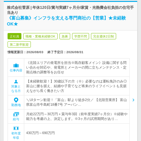
株式会社菅原 | 年休120日/賞与実績7ヶ月分/家賃・光熱費会社負担の住宅手
当あり
《富山募集》インフラを支える専門商社の【営業】★未経験
OK★
正社員
職種・業種未経験OK
急募
学歴不問
完全週休2日制
第二新卒歓迎
情報更新日：2026/08/03
終了予定日：
2026/08/31
《北陸エリアの発電所を担当※既存顧客メイン》設備に関する問
い合わせ対応や、発電所とメーカーの間に立ちメンテナンス・定
仕事内容
期点検の調整等をお任せ
【未経験歓迎！】30歳以下の方（※）必要なのは運転免許のみ◎
富山に腰を据え、結婚や子育てなど将来のライフイベントも見据
対象と
えながら長く働きたい方
なる方
＼UIターン歓迎！「富山」駅より徒歩2分／ 【北陸営業所】 富山
県富山市牛島町18番7号 アーバン…
勤務地
月給22万円～30万円＋賞与年3回（前年度実績7ヶ月分）※経験や
能力を考慮の上、決定します。※3ヶ月の試用期間があり…
給与
430万円～690万円
初年度
年収