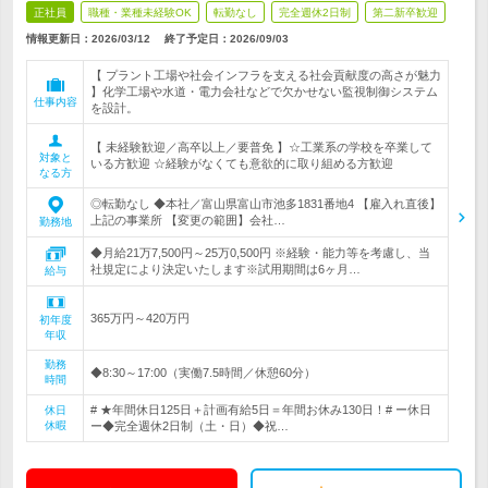
正社員
職種・業種未経験OK
転勤なし
完全週休2日制
第二新卒歓迎
情報更新日：2026/03/12
終了予定日：
2026/09/03
【 プラント工場や社会インフラを支える社会貢献度の高さが魅力
】化学工場や水道・電力会社などで欠かせない監視制御システム
仕事内容
を設計。
【 未経験歓迎／高卒以上／要普免 】☆工業系の学校を卒業して
対象と
いる方歓迎 ☆経験がなくても意欲的に取り組める方歓迎
なる方
◎転勤なし ◆本社／富山県富山市池多1831番地4 【雇入れ直後】
上記の事業所 【変更の範囲】会社…
勤務地
◆月給21万7,500円～25万0,500円 ※経験・能力等を考慮し、当
社規定により決定いたします※試用期間は6ヶ月…
給与
365万円～420万円
初年度
年収
勤務
◆8:30～17:00（実働7.5時間／休憩60分）
時間
# ★年間休日125日＋計画有給5日＝年間お休み130日！# ー休日
休日
休暇
ー◆完全週休2日制（土・日）◆祝…