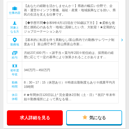
【あなたの経験を活かしませんか！】県政の幅広い分野で、企
画・運営やインフラ整備、福祉・産業・地域振興などを担い、県
仕事内容
民の生活を支える仕事です。
【◆学歴不問◆令和9年4月1日現在で50歳以下方】】★柔軟な発
想と挑戦心のある方・地域に貢献したい方、大歓迎！★定期的な
対象と
ジョブローテーションあり
なる方
【基本的に転居を伴う異動なし/富山県内での勤務/テレワーク制
度あり】 富山県庁本庁 富山県富山市新…
勤務地
月給237,600 円～＋諸手当＋賞与年2回※初任給は、採用前の経
歴に応じて一定の基準により加算されることがあります…
給与
340万円～450万円
初年度
年収
8：30～17：15（休憩あり）※時差出勤制度もあり※残業平均月
勤務
時間
15時間
# ★年間休日120日以上* 完全週休2日制（土・日）* 祝日* 年末年
休日
休暇
始※勤務場所によって異なる場…
求人詳細を見る
気になる