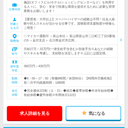
施設(オフィスビル/ホテル/ショッピングセンターなど）を利用す
る人々に、安心・安全で快適な環境を提供するために必要な管理
仕事内容
業務をお願いします！
【要普免・大卒以上】スーパーバイザーの経験は不問！社会人経
験や対人スキルが活かせる仕事です。資格取得支援制度や研修も
対象と
ご用意！
なる方
◇マイカー通勤可 ＜富山本社＞ 富山県富山市二口町三丁目5番地
の5 ＜金沢支店＞ 石川県金沢市広岡…
勤務地
月給27万～32万円(一律支給手当含む)+別途手当※あなたの経験
やスキルを考慮し、支給額を決定します※上記には固定残…
給与
360万円～430万円
初年度
年収
◆8：00～17：00（実働8時間／休憩60分）【時間外労働有無】
勤務
時間
有◇月平均残業時間：10時間
◆完全週休2日制（土・日）◆祝日◆夏季休暇◆年末年始休暇◆
休日
休暇
有給休暇◆慶弔休暇※年間休日122日
求人詳細を見る
気になる