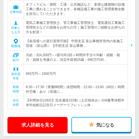
オフィスビル・病院・工場・公共施設など、多様な建築物の設備
工事に携わることができます。各種設備工事の施工管理業務全般
仕事内容
を担当していただきます。
電気工事施工管理技士、管工事施工管理技士、電気通信工事施工
管理技士などの資格をお持ちの方｜施工管理のご経験をお持ちの
対象と
方を歓迎！
なる方
【各現場への直行直帰可能】 中部支店 富山事務所管内の各施工
現場 （富山県） 【中部支店 富山事務…
勤務地
月給：324,200円～+賞与年2回＋時間外手当※年齢・経験・能
力・資格を考慮の上、決定年収例25歳：696万円30…
給与
650万円～1500万円
初年度
年収
8:30～17:30（実働8時間）休憩時間：12:00～13:00（60分）時間
勤務
時間
外労働：あり（現場に…
【年間休日128日】完全週休2日制（土日祝休み）GW夏季休暇年
休日
休暇
末年始創立記念日メーデーリフレッシュ休…
求人詳細を見る
気になる