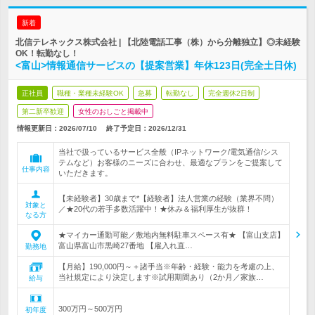
新着
北信テレネックス株式会社 | 【北陸電話工事（株）から分離独立】◎未経験
OK！転勤なし！
<富山>情報通信サービスの【提案営業】年休123日(完全土日休)
正社員
職種・業種未経験OK
急募
転勤なし
完全週休2日制
第二新卒歓迎
女性のおしごと掲載中
情報更新日：2026/07/10
終了予定日：
2026/12/31
当社で扱っているサービス全般（IPネットワーク/電気通信/シス
テムなど）お客様のニーズに合わせ、最適なプランをご提案して
仕事内容
いただきます。
【未経験者】30歳まで*【経験者】法人営業の経験（業界不問）
対象と
／★20代の若手多数活躍中！★休み＆福利厚生が抜群！
なる方
★マイカー通勤可能／敷地内無料駐車スペース有★ 【富山支店】
富山県富山市黒崎27番地 【雇入れ直…
勤務地
【月給】190,000円～＋諸手当※年齢・経験・能力を考慮の上、
当社規定により決定します※試用期間あり（2か月／家族…
給与
300万円～500万円
初年度