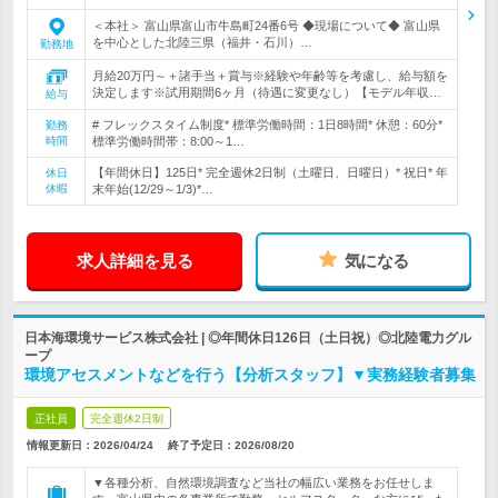
＜本社＞ 富山県富山市牛島町24番6号 ◆現場について◆ 富山県
を中心とした北陸三県（福井・石川）…
勤務地
月給20万円～＋諸手当＋賞与※経験や年齢等を考慮し、給与額を
決定します※試用期間6ヶ月（待遇に変更なし）【モデル年収…
給与
# フレックスタイム制度* 標準労働時間：1日8時間* 休憩：60分*
勤務
時間
標準労働時間帯：8:00～1…
【年間休日】125日* 完全週休2日制（土曜日、日曜日）* 祝日* 年
休日
休暇
末年始(12/29～1/3)*…
求人詳細を見る
気になる
日本海環境サービス株式会社 | ◎年間休日126日（土日祝）◎北陸電力グル
ープ
環境アセスメントなどを行う【分析スタッフ】▼実務経験者募集
正社員
完全週休2日制
情報更新日：2026/04/24
終了予定日：
2026/08/20
▼各種分析、自然環境調査など当社の幅広い業務をお任せしま