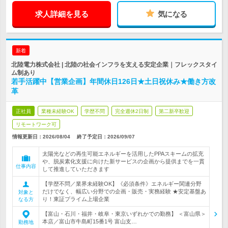
求人詳細を見る
気になる
新着
北陸電力株式会社 | 北陸の社会インフラを支える安定企業｜フレックスタイ
ム制あり
若手活躍中【営業企画】年間休日126日★土日祝休み★働き方改
革
正社員
業種未経験OK
学歴不問
完全週休2日制
第二新卒歓迎
リモートワーク可
情報更新日：2026/08/04
終了予定日：
2026/09/07
太陽光などの再生可能エネルギーを活用したPPAスキームの拡充
や、脱炭素化支援に向けた新サービスの企画から提供までを一貫
仕事内容
して推進していただきます
【学歴不問／業界未経験OK】《必須条件》エネルギー関連分野
だけでなく、幅広い分野での企画・販売・実務経験 ★安定基盤あ
対象と
り！東証プライム上場企業
なる方
【富山・石川・福井・岐阜・東京いずれかでの勤務】 ＜富山県＞
本店／富山市牛島町15番1号 富山支…
勤務地