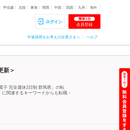
甲信越
北陸
東海
関西
中国
四国
九州
海外
簡単1分
ログイン
会員登録
中途採用をお考えの企業さまへ
ヘルプ
更新＞
子 完全週休2日制 群馬県」の転
」に関連するキーワードからも転職・