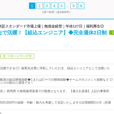
…
1
2
3
4
5
9
1件〜50件（全438件中）
 東証スタンダード市場上場｜無借金経営｜年休127日｜福利厚生◎
先で活躍！【組込エンジニア】◆完全週休2日制
迎
リモートワーク可
活躍できる◎》顧客先企業に常駐していただき、組込エンジニアとして活躍いた
載系の組込開発経験◆CまたはC++での開発経験◆チームマネジメント経験など ◎
ンスの取れた環境です！
先＞ 群馬県 ※無期雇用派遣での勤務となります。 【雇入れ直後】上記の事業所
0円～500,000円※経験・年齢・能力を考慮して決定いたします※試用期間3カ月（待遇