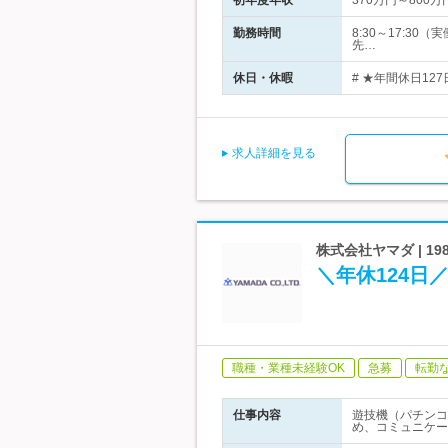
初年度年収
370万円～800万
勤務時間
8:30～17:3
先…
休日・休暇
# ★年間休日12
求人詳細を見る
株式会社ヤマダ | 
＼年休124日
職種・業種未経験OK
急募
転勤
仕事内容
遊技機（パチンコ
め、コミュニケー