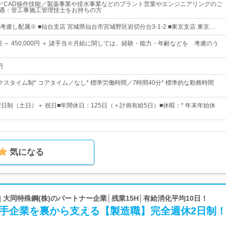
／CAD操作技能／製薬事業や排水事業などのプラント営業やエンジニアリングのご
優遇：管工事施工管理技士をお持ちの方
慮し配属※ ■仙台支店 宮城県仙台市宮城野区岩切分台3-1-2 ■東京支店 東京…
00円 ～ 450,000円 ＋ 諸手当※月給に関しては、経験・能力・年齢などを 考慮のう
円
スタイム制* コアタイム／なし* 標準労働時間／7時間40分* 標準的な勤務時間
2日制（土日）＋ 祝日■年間休日：125日（＋計画有給5日）■休暇：* 年末年始休
気になる
| 大同特殊鋼(株)のパートナー企業│残業15H│有給消化平均10日！
大手企業を裏から支える【製造職】完全週休2日制