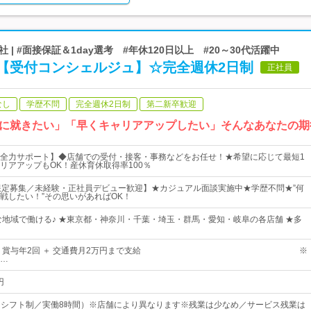
 #面接保証＆1day選考 #年休120日以上 #20～30代活躍中
【受付コンシェルジュ】☆完全週休2日制
正社員
なし
学歴不問
完全週休2日制
第二新卒歓迎
に就きたい」「早くキャリアアップしたい」そんなあなたの期
全力サポート】◆店舗での受付・接客・事務などをお任せ！★希望に応じて最短1
リアアップもOK！産休育休取得率100％
限定募集／未経験・正社員デビュー歓迎】★カジュアル面談実施中★学歴不問★”何
戦したい！”その思いがあればOK！
な地域で働ける♪ ★東京都・神奈川・千葉・埼玉・群馬・愛知・岐阜の各店舗 ★多
円以上 + 賞与年2回 ＋ 交通費月2万円まで支給 ※
…
円
00（シフト制／実働8時間）※店舗により異なります※残業は少なめ／サービス残業は