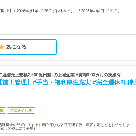
0日以上】※2026年は1年で128日がお休みです。┗2026年の休日（121日）…
気になる
#"連結売上規模2,500億円超"の上場企業 #賞与6.03ヵ月の実績有
施工管理】#手当・福利厚生充実 #完全週休2日制
制
第二新卒歓迎
処理機器の設置に関する計画立案から各種管理業務、顧客対応などをお任せしま
6都市の拠点にて募集）