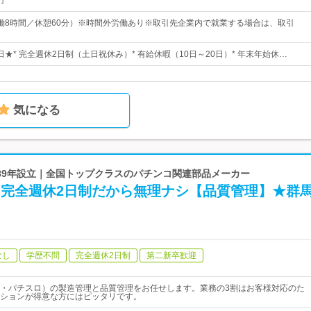
円
0（実働8時間／休憩60分）※時間外労働あり※取引先企業内で就業する場合は、取引
7日★* 完全週休2日制（土日祝休み）* 有給休暇（10日～20日）* 年末年始休…
気になる
1989年設立｜全国トップクラスのパチンコ関連部品メーカー
／完全週休2日制だから無理ナシ【品質管理】★群
なし
学歴不問
完全週休2日制
第二新卒歓迎
・パチスロ）の製造管理と品質管理をお任せします。業務の3割はお客様対応のた
ションが得意な方にはピッタリです。