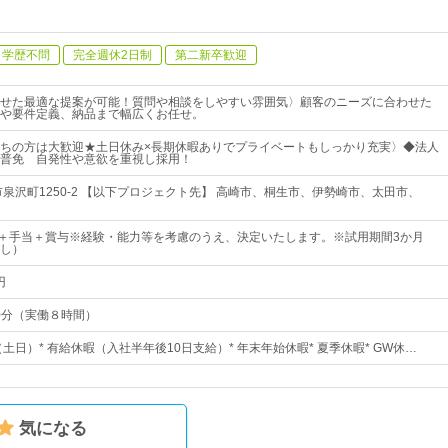
学歴不問
完全週休2日制
第二新卒歓迎
せた最適な提案が可能！質問や相談をしやすい雰囲気〉顧客のニーズに合わせた
や要件定義、納品まで幅広くお任せ。
ちの方は大歓迎★土日休み×長期休暇ありでプライベートもしっかり充実〉◆法人
普免 自発性や意欲を重視し採用！
市泉沢町1250-2 【以下プロジェクト先】 高崎市、桐生市、伊勢崎市、太田市、
0円～＋手当＋賞与※経験・能力等を考慮のうえ、決定いたします。※試用期間3か月
し）
円
40分（実働８時間）
（土日）* 有給休暇（入社半年後10日支給）* 年末年始休暇* 夏季休暇* GW休…
気になる