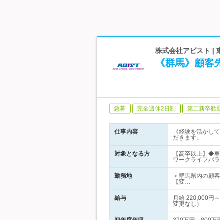
株式会社アビスト |
《群馬》顧客
急募
完全週休2日制
第二新卒歓
仕事内容
《経験を活かして
だきます。
対象となる方
【高卒以上】◆車
ワークライフバラ
勤務地
＜群馬県内の顧客
【変…
給与
月給 220,00
変更なし）