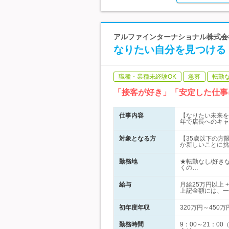
アルファインターナショナル株式会社 |
なりたい自分を見つける
職種・業種未経験OK
急募
転勤
「接客が好き」「安定した仕事
仕事内容
【なりたい未来を
年で店長へのキャ
対象となる方
【35歳以下の方
か新しいことに挑
勤務地
★転勤なし/好き
くの…
給与
月給25万
上記金額には、一
初年度年収
320万円～450万
勤務時間
9：00～21：