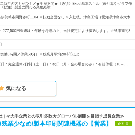
二新卒の方もぜひ！／★学歴不問★《必須》Excel基本スキル（表計算やグラフ作
《歓迎》製造に関わる業務経験
県伊勢崎市間野谷町1104 ※転勤当面なし ※入社後、津島工場（愛知県津島市大木
0円～277,500円※経験・年齢を考慮の上、当社規定により優遇します。※試用期間3
円
0（実働8時間／休憩60分）※残業月平均20時間ほど
4日】* 完全週休2日制（土・日）* 祝日（月・金の場合のみ）* 有給休暇（10～…
気になる
社 | ≪大手企業との取引多数★グローバル展開を目指す成長企業≫
/残業少なめ/製本印刷関連機器の【営業】
正社員