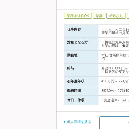
業種未経験OK
急募
転勤なし
仕事内容
〈一人一人に合わ
産業用機械の提案
対象となる方
〈機械知識をお持
営業の経験 ◆要
勤務地
本社 群馬県前橋
沼…
給与
月給300,00
（待遇等の変更な
初年度年収
450万円～550万
勤務時間
8時30分～17時
休日・休暇
* 完全週休2日制
求人詳細を見る