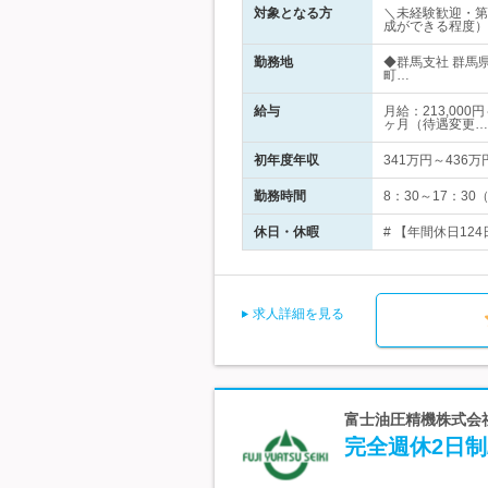
対象となる方
＼未経験歓迎・第
成ができる程度）
勤務地
◆群馬支社 群馬
町…
給与
月給：213,00
ヶ月（待遇変更…
初年度年収
341万円～436万
勤務時間
8：30～17：3
休日・休暇
# 【年間休日12
求人詳細を見る
富士油圧精機株式会
完全週休2日制