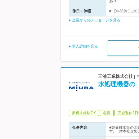
あり…
休日・休暇
# 【年間休日12
企業からのメッセージを見る
求人詳細を見る
三浦工業株式会社 | 
水処理機器の【
業種未経験OK
急募
完全週休2日
仕事内容
■製薬排水等の水
す。（#本社含め