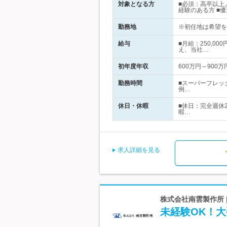
対象となる方
■必須：高卒以上
経験のある方 ■
勤務地
※初任地は希望を考
給与
■月給：250,0
え、当社…
初年度年収
600万円～900万
勤務時間
■スーパーフレック
例…
休日・休暇
■休日：完全週休
暇…
求人詳細を見る
株式会社南雲製作所 
未経験OK！