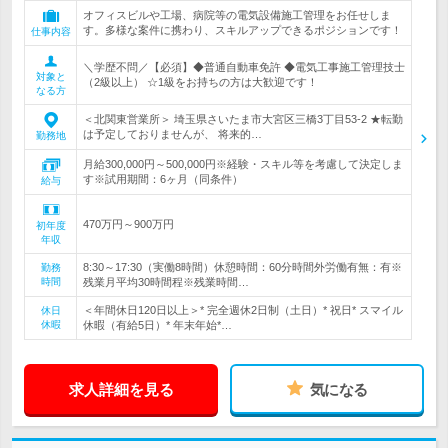
オフィスビルや工場、病院等の電気設備施工管理をお任せしま
す。多様な案件に携わり、スキルアップできるポジションです！
仕事内容
＼学歴不問／【必須】◆普通自動車免許 ◆電気工事施工管理技士
対象と
（2級以上） ☆1級をお持ちの方は大歓迎です！
なる方
＜北関東営業所＞ 埼玉県さいたま市大宮区三橋3丁目53-2 ★転勤
は予定しておりませんが、 将来的…
勤務地
月給300,000円～500,000円※経験・スキル等を考慮して決定しま
す※試用期間：6ヶ月（同条件）
給与
470万円～900万円
初年度
年収
8:30～17:30（実働8時間）休憩時間：60分時間外労働有無：有※
勤務
時間
残業月平均30時間程※残業時間…
＜年間休日120日以上＞* 完全週休2日制（土日）* 祝日* スマイル
休日
休暇
休暇（有給5日）* 年末年始*…
求人詳細を見る
気になる