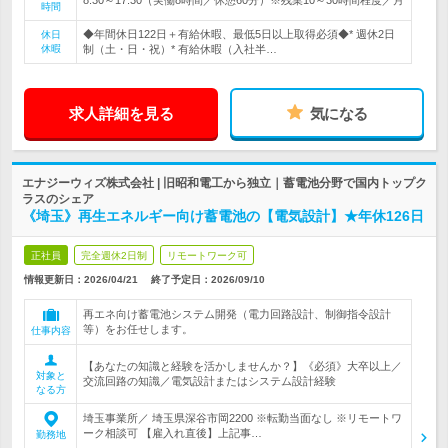
時間
◆年間休日122日＋有給休暇、最低5日以上取得必須◆* 週休2日
休日
休暇
制（土・日・祝）* 有給休暇（入社半…
求人詳細を見る
気になる
エナジーウィズ株式会社 | 旧昭和電工から独立｜蓄電池分野で国内トップク
ラスのシェア
《埼玉》再生エネルギー向け蓄電池の【電気設計】★年休126日
正社員
完全週休2日制
リモートワーク可
情報更新日：2026/04/21
終了予定日：
2026/09/10
再エネ向け蓄電池システム開発（電力回路設計、制御指令設計
等）をお任せします。
仕事内容
【あなたの知識と経験を活かしませんか？】《必須》大卒以上／
対象と
交流回路の知識／電気設計またはシステム設計経験
なる方
埼玉事業所／ 埼玉県深谷市岡2200 ※転勤当面なし ※リモートワ
ーク相談可 【雇入れ直後】上記事…
勤務地