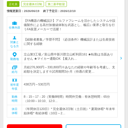
正社員
完全週休2日制
第二新卒歓迎
情報更新日：2026/06/19
終了予定日：
2026/12/10
【FA機器の機械設計】アルファフレームを活かしたシステムや設
備製作による高付加価値体制を武器とし、幅広い業界と取引を行
仕事内容
うFA装置メーカーで活躍！
【経験者募集／学歴不問】《必須条件》機械設計または生産技術
対象と
に関する経験
なる方
立山第3工場／富山県中新川郡立山町利田161 ★転勤は当面あり
ません ★マイカー通勤OK 【雇入れ…
勤務地
月給276,900円～330,800円※あなたの経験や年齢等を考慮し、支
給額を決定します※試用期間3か月（待遇の変更…
給与
438万円～530万円
初年度
年収
8：15～17：20（実働8時間）時間外労働：有休憩時間：65分
勤務
時間
（10:00～10:10、12:0…
《年間休日120日》* 完全週休2日制（土日祝）* 夏期休暇* 年末年
休日
休暇
始休暇* 有給休暇（10日～2…