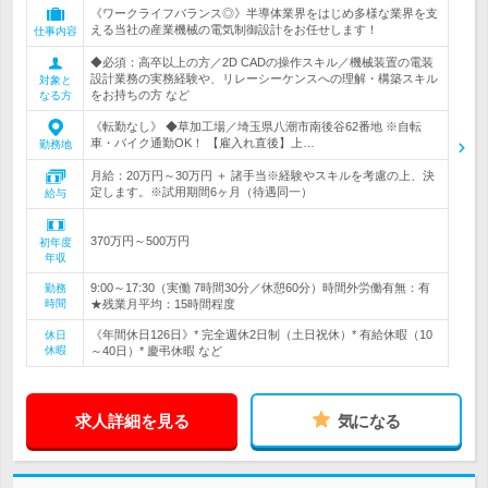
《ワークライフバランス◎》半導体業界をはじめ多様な業界を支
える当社の産業機械の電気制御設計をお任せします！
仕事内容
◆必須：高卒以上の方／2D CADの操作スキル／機械装置の電装
設計業務の実務経験や、リレーシーケンスへの理解・構築スキル
対象と
をお持ちの方 など
なる方
《転勤なし》 ◆草加工場／埼玉県八潮市南後谷62番地 ※自転
車・バイク通勤OK！ 【雇入れ直後】上…
勤務地
月給：20万円～30万円 ＋ 諸手当※経験やスキルを考慮の上、決
定します。※試用期間6ヶ月（待遇同一）
給与
370万円～500万円
初年度
年収
9:00～17:30（実働 7時間30分／休憩60分）時間外労働有無：有
勤務
時間
★残業月平均：15時間程度
《年間休日126日》* 完全週休2日制（土日祝休）* 有給休暇（10
休日
休暇
～40日）* 慶弔休暇 など
求人詳細を見る
気になる