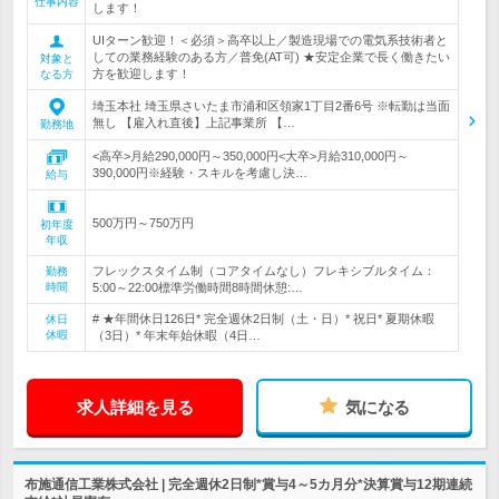
仕事内容
します！
UIターン歓迎！＜必須＞高卒以上／製造現場での電気系技術者と
しての業務経験のある方／普免(AT可) ★安定企業で長く働きたい
対象と
方を歓迎します！
なる方
埼玉本社 埼玉県さいたま市浦和区領家1丁目2番6号 ※転勤は当面
無し 【雇入れ直後】上記事業所 【…
勤務地
<高卒>月給290,000円～350,000円<大卒>月給310,000円～
390,000円※経験・スキルを考慮し決…
給与
500万円～750万円
初年度
年収
フレックスタイム制（コアタイムなし）フレキシブルタイム：
勤務
時間
5:00～22:00標準労働時間8時間休憩:…
# ★年間休日126日* 完全週休2日制（土・日）* 祝日* 夏期休暇
休日
休暇
（3日）* 年末年始休暇（4日…
求人詳細を見る
気になる
布施通信工業株式会社 | 完全週休2日制*賞与4～5カ月分*決算賞与12期連続