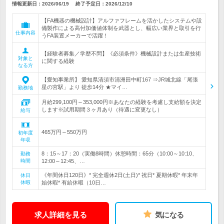
情報更新日：2026/06/19
終了予定日：
2026/12/10
【FA機器の機械設計】アルファフレームを活かしたシステムや設
備製作による高付加価値体制を武器とし、幅広い業界と取引を行
仕事内容
うFA装置メーカーで活躍！
【経験者募集／学歴不問】《必須条件》機械設計または生産技術
対象と
に関する経験
なる方
【愛知事業所】 愛知県清須市清洲田中町167 ⇒JR城北線「尾張
星の宮駅」より 徒歩14分 ★マイ…
勤務地
月給299,100円～353,000円※あなたの経験を考慮し支給額を決定
します※試用期間３ヶ月あり（待遇に変更なし）
給与
465万円～550万円
初年度
年収
8：15～17：20（実働8時間）休憩時間：65分（10:00～10:10、
勤務
時間
12:00～12:45、…
《年間休日120日》* 完全週休2日(土日)* 祝日* 夏期休暇* 年末年
休日
休暇
始休暇* 有給休暇（10日…
求人詳細を見る
気になる