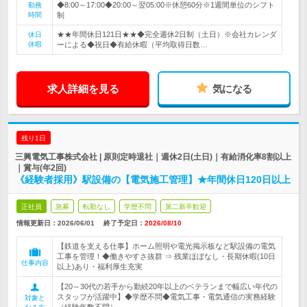
◆8:00～17:00◆20:00～翌05:00※休憩60分※1週間単位のシフト
勤務
時間
制
★★年間休日121日★★◆完全週休2日制（土日）※会社カレンダ
休日
休暇
ーによる◆祝日◆有給休暇（平均取得日数…
求人詳細を見る
気になる
残り1日
三興電気工事株式会社 | 原則定時退社｜週休2日(土日)｜有給消化率8割以上
｜賞与(年2回)
《経験者採用》駅設備の【電気施工管理】★年間休日120日以上
正社員
急募
転勤なし
学歴不問
第二新卒歓迎
情報更新日：2026/06/01
終了予定日：
2026/08/10
【鉄道を支える仕事】ホーム照明や電光掲示板など駅設備の電気
工事を管理！◆働きやすさ抜群 ⇒ 残業ほぼなし・長期休暇(10日
仕事内容
以上)あり・福利厚生充実
【20～30代の若手から勤続20年以上のベテランまで幅広い年代の
スタッフが活躍中】◆学歴不問◆電気工事・電気通信の実務経験
対象と
（経験年数不問）