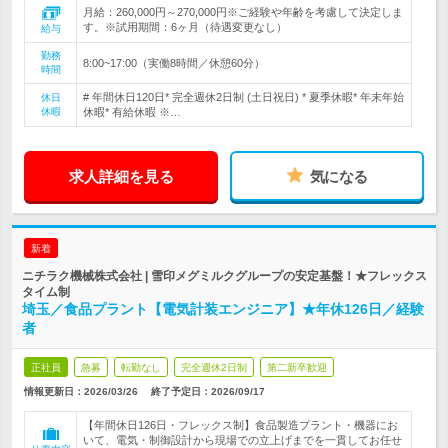
月給：260,000円～270,000円※ご経験や年齢を考慮して決定しま
す。※試用期間：6ヶ月（待遇変更なし）
給与
勤務
8:00~17:00（実働8時間／休憩60分）
時間
# 年間休日120日* 完全週休2日制 (土日祝日) * 夏季休暇* 年末年始
休日
休暇
休暇* 有給休暇 ※…
求人詳細を見る
気になる
新着
ニチラク機械株式会社 | 雪印メグミルクグループの安定基盤！★フレックス
タイム制
埼玉／食品プラント【電気計装エンジニア】★年休126日／経験
者
正社員
急募
転勤なし
完全週休2日制
第二新卒歓迎
情報更新日：2026/03/26
終了予定日：
2026/09/17
【年間休日126日・フレックス制】食品製造プラント・機器にお
いて、電気・制御設計から現場での立上げまでを一貫してお任せ