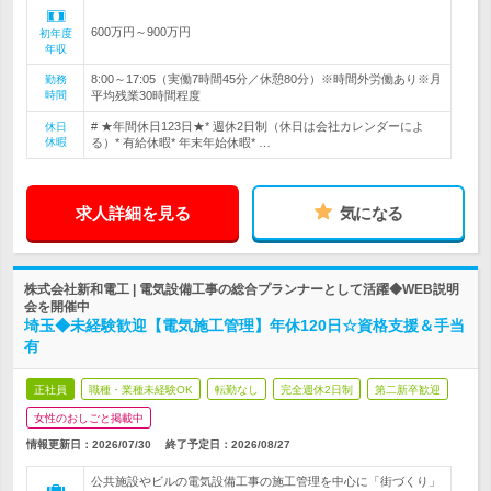
600万円～900万円
初年度
年収
8:00～17:05（実働7時間45分／休憩80分）※時間外労働あり※月
勤務
時間
平均残業30時間程度
# ★年間休日123日★* 週休2日制（休日は会社カレンダーによ
休日
休暇
る）* 有給休暇* 年末年始休暇* …
求人詳細を見る
気になる
株式会社新和電工 | 電気設備工事の総合プランナーとして活躍◆WEB説明
会を開催中
埼玉◆未経験歓迎【電気施工管理】年休120日☆資格支援＆手当
有
正社員
職種・業種未経験OK
転勤なし
完全週休2日制
第二新卒歓迎
女性のおしごと掲載中
情報更新日：2026/07/30
終了予定日：
2026/08/27
公共施設やビルの電気設備工事の施工管理を中心に「街づくり」