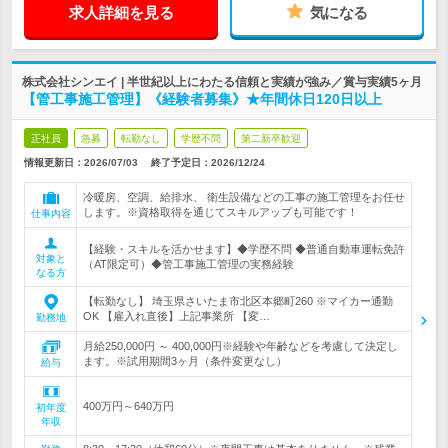
求人詳細を見る
気になる
株式会社シンエイ | 半世紀以上にわたる信頼と実績が強み／賞与実績5ヶ月
【管工事施工管理】《経験者募集》★年間休日120日以上
正社員
急募
転勤なし
学歴不問
第二新卒歓迎
情報更新日：2026/07/03
終了予定日：
2026/12/24
冷暖房、空調、給排水、 衛生設備などの工事の施工管理をお任せ
します。※資格取得を通じてスキルアップも可能です！
仕事内容
【経験・スキルを活かせます】◆学歴不問 ◆普通自動車運転免許
対象と
（AT限定可）◆管工事施工管理の実務経験
なる方
【転勤なし】 埼玉県さいたま市北区本郷町260 ※マイカー通勤
OK 【雇入れ直後】上記事業所 【変…
勤務地
月給250,000円 ～ 400,000円※経験や年齢などを考慮して決定し
ます。※試用期間3ヶ月（条件変更なし）
給与
400万円～640万円
初年度
年収