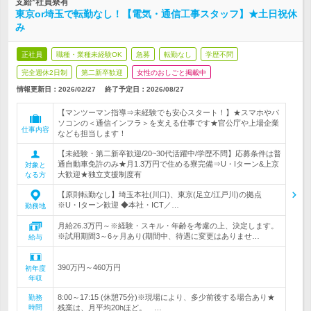
支給*社員寮有
東京or埼玉で転勤なし！【電気・通信工事スタッフ】★土日祝休
み
正社員
職種・業種未経験OK
急募
転勤なし
学歴不問
完全週休2日制
第二新卒歓迎
女性のおしごと掲載中
情報更新日：2026/02/27
終了予定日：
2026/08/27
【マンツーマン指導⇒未経験でも安心スタート！】★スマホやパ
ソコンの＜通信インフラ＞を支える仕事です★官公庁や上場企業
仕事内容
なども担当します！
【未経験・第二新卒歓迎/20~30代活躍中/学歴不問】応募条件は普
通自動車免許のみ★月1.3万円で住める寮完備⇒U・Iターン&上京
対象と
大歓迎★独立支援制度有
なる方
【原則転勤なし】埼玉本社(川口)、東京(足立/江戸川)の拠点
※U・Iターン歓迎 ◆本社・ICT／…
勤務地
月給26.3万円～※経験・スキル・年齢を考慮の上、決定します。
※試用期間3～6ヶ月あり(期間中、待遇に変更はありませ…
給与
390万円～460万円
初年度
年収
8:00～17:15 (休憩75分)※現場により、多少前後する場合あり★
勤務
時間
残業は、月平均20hほど。 …