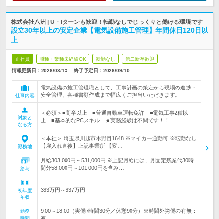
株式会社八洲 | U・Iターンも歓迎！転勤なしでじっくりと働ける環境です
設立30年以上の安定企業【電気設備施工管理】年間休日120日以
上
正社員
職種・業種未経験OK
転勤なし
第二新卒歓迎
情報更新日：2026/03/13
終了予定日：
2026/09/10
電気設備の施工管理職として、工事計画の策定から現場の進捗・
安全管理、各種書類作成まで幅広くご担当いただきます。
仕事内容
＜必須＞■高卒以上 ■普通自動車運転免許 ■電気工事2種以
対象と
上 ■基本的なPCスキル ★実務経験は不問です！！
なる方
＜本社＞ 埼玉県川越市木野目1648 ※マイカー通勤可 ※転勤なし
【雇入れ直後】上記事業所 【変…
勤務地
月給303,000円～531,000円 ※上記月給には、月固定残業代30時
間分58,000円～101,000円を含み…
給与
363万円～637万円
初年度
年収
9:00～18:00（実働7時間30分／休憩90分）※時間外労働の有無：
勤務
時間
有