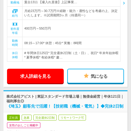
葉台1311 【雇入れ直後】上記事業…
勤務地
月給23万円～30.7万円※経験・能力・適性などを考慮の上、決定
いたします。※試用期間3ヶ月（待遇同一）
給与
400万円～550万円
初年度
年収
勤務
08:15～17:00* 休憩：45分* 実働：8時間
時間
# 年間休日125日* 完全週休2日制（土・日）、祝日* 年末年始休暇
休日
休暇
* 夏季休暇* 有給休暇* 慶…
求人詳細を見る
気になる
株式会社アビスト | 東証スタンダード市場上場｜無借金経営｜年休121日｜
福利厚生◎
《埼玉》顧客先で活躍！【技術職（機械・電気）】◆完休2日制
正社員
急募
完全週休2日制
リモートワーク可
女性のおしごと掲載中