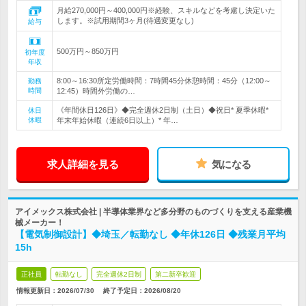
月給270,000円～400,000円※経験、スキルなどを考慮し決定いた
します。※試用期間3ヶ月(待遇変更なし)
給与
500万円～850万円
初年度
年収
8:00～16:30所定労働時間：7時間45分休憩時間：45分（12:00～
勤務
時間
12:45）時間外労働の…
《年間休日126日》◆完全週休2日制（土日）◆祝日* 夏季休暇*
休日
休暇
年末年始休暇（連続6日以上）* 年…
求人詳細を見る
気になる
アイメックス株式会社 | 半導体業界など多分野のものづくりを支える産業機
械メーカー！
【電気制御設計】◆埼玉／転勤なし ◆年休126日 ◆残業月平均
15h
正社員
転勤なし
完全週休2日制
第二新卒歓迎
情報更新日：2026/07/30
終了予定日：
2026/08/20