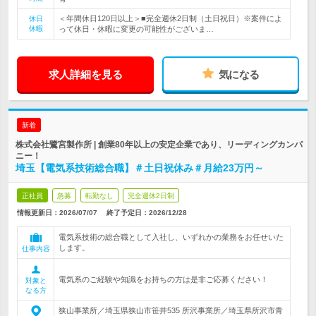
＜年間休日120日以上＞■完全週休2日制（土日祝日）※案件によ
休日
休暇
って休日・休暇に変更の可能性がございま…
求人詳細を見る
気になる
新着
株式会社鷺宮製作所 | 創業80年以上の安定企業であり、リーディングカンパ
ニー！
埼玉【電気系技術総合職】＃土日祝休み＃月給23万円～
正社員
急募
転勤なし
完全週休2日制
情報更新日：2026/07/07
終了予定日：
2026/12/28
電気系技術の総合職として入社し、いずれかの業務をお任せいた
します。
仕事内容
電気系のご経験や知識をお持ちの方は是非ご応募ください！
対象と
なる方
狭山事業所／埼玉県狭山市笹井535 所沢事業所／埼玉県所沢市青