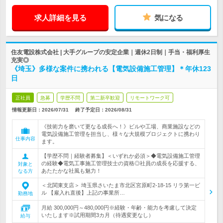
求人詳細を見る
気になる
住友電設株式会社 | 大手グループの安定企業｜週休2日制｜手当・福利厚生
充実◎
《埼玉》多様な案件に携われる【電気設備施工管理】＊年休123
日
正社員
急募
学歴不問
第二新卒歓迎
リモートワーク可
情報更新日：2026/07/31
終了予定日：
2026/08/31
《技術力を磨いて更なる成長へ！》ビルや工場、商業施設などの
電気設備施工管理を担当し、様々な大規模プロジェクトに携わり
仕事内容
ます。
【学歴不問｜経験者募集】＜いずれか必須＞◆電気設備施工管理
の経験◆電気工事施工管理技士の資格◎社員の成長を応援する、
対象と
あたたかな社風も魅力！
なる方
＜北関東支店＞ 埼玉県さいたま市北区宮原町2-18-15 リラ第一ビ
ル 【雇入れ直後】上記の事業所…
勤務地
月給 300,000円～480,000円※経験・年齢・能力を考慮して決定
いたします※試用期間3カ月（待遇変更なし）
給与