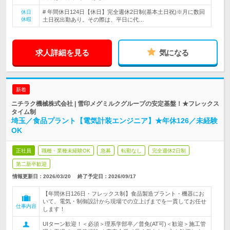
# 年間休日124日【休日】完全週休2日制(基本土日祝)※月に数回
休日
休暇
土日祝出勤あり。その際は、平日に代…
求人詳細を見る
気になる
新着
ニチラク機械株式会社 | 雪印メグミルクグループの安定基盤！★フレックス
タイム制
埼玉／食品プラント【電気計装エンジニア】★年休126／未経験
OK
正社員
職種・業種未経験OK
急募
転勤なし
完全週休2日制
第二新卒歓迎
情報更新日：2026/03/20
終了予定日：
2026/09/17
【年間休日126日・フレックス制】食品製造プラント・機器にお
いて、電気・制御設計から現場での立上げまでを一貫してお任せ
仕事内容
します！
UIターン歓迎！＜必須＞理系学部卒／普免(AT可)＜歓迎＞施工管