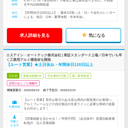
8:30～17:30（休憩60分）※夜間工事は基本ありません。※残業
勤務
時間
月平均25時間程度
【年間休日120日以上】・週休2日制（土・日）※会社カレンダー
休日
休暇
による・祝日・GW・夏季休暇・年末年始…
求人詳細を見る
気になる
エヌアイシ・オートテック株式会社 | 東証スタンダード上場／日本でいち早
く工業用アルミ構造材を開発
【ルート営業】★土日休み・年間休日120日以上
正社員
業種未経験OK
完全週休2日制
第二新卒歓迎
女性のおしごと掲載中
情報更新日：2026/06/19
終了予定日：
2026/12/10
【ルート営業】長年お取引のある富山県内の製造業のお客様へ、
アルミフレームなどの自社製品や生産ラインに必要な商材の提案
仕事内容
をお任せします！
【営業経験を活かせる！／学歴不問】《必須条件》普通自動車運
対象と
転免許、法人営業経験
なる方