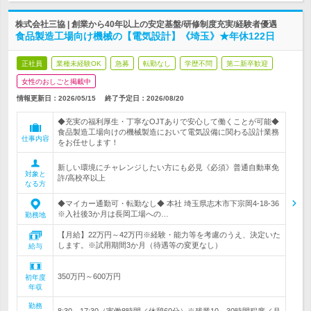
株式会社三協 | 創業から40年以上の安定基盤/研修制度充実/経験者優遇
食品製造工場向け機械の【電気設計】《埼玉》★年休122日
正社員
業種未経験OK
急募
転勤なし
学歴不問
第二新卒歓迎
女性のおしごと掲載中
情報更新日：2026/05/15
終了予定日：
2026/08/20
◆充実の福利厚生・丁寧なOJTありで安心して働くことが可能◆
食品製造工場向けの機械製造において電気設備に関わる設計業務
仕事内容
をお任せします！
新しい環境にチャレンジしたい方にも必見《必須》普通自動車免
対象と
許/高校卒以上
なる方
◆マイカー通勤可・転勤なし◆ 本社 埼玉県志木市下宗岡4-18-36
※入社後3か月は長岡工場への…
勤務地
【月給】22万円～42万円※経験・能力等を考慮のうえ、決定いた
します。※試用期間3か月（待遇等の変更なし）
給与
350万円～600万円
初年度
年収
勤務
8:30～17:30（実働8時間／休憩60分）※残業10～30時間程度／月