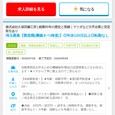
求人詳細を見る
気になる
株式会社久保田鐵工所 | 創業85年の歴史と実績｜マツダなど大手企業と安定
取引あり
埼玉募集【製造職(機械オペ/検査)】◎年休120日以上◎転勤なし
正社員
職種・業種未経験OK
転勤なし
学歴不問
完全週休2日制
第二新卒歓迎
情報更新日：2026/07/28
終了予定日：
2026/09/28
自動車部品を作るための機械操作/製品の品質検査などをお任せし
ます！★イチから丁寧に教えるのでご安心を◎
仕事内容
【未経験歓迎！】★年齢・経験不問！★第2新卒歓迎★「ものづ
くりに挑戦してみたい」「自動車が好き」きっかけはなんでも
対象と
OK！
なる方
【転勤なし／マイカー通勤OK（無料駐車場あり）】 ◆関東工場
／埼玉県児玉郡神川町元原200-7 児…
勤務地
◆月給 19万円～30万円 ＋ 諸手当（時間外手当、通勤手当、家
族手当など）※年齢、経験などを考慮のうえ、優遇いたし…
給与