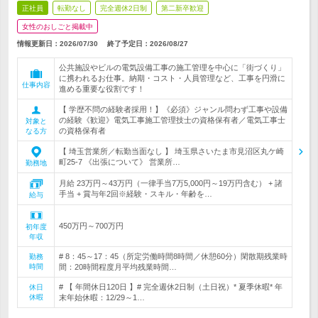
正社員
転勤なし
完全週休2日制
第二新卒歓迎
女性のおしごと掲載中
情報更新日：2026/07/30
終了予定日：
2026/08/27
公共施設やビルの電気設備工事の施工管理を中心に「街づくり」
に携われるお仕事。納期・コスト・人員管理など、工事を円滑に
仕事内容
進める重要な役割です！
【 学歴不問の経験者採用！】《必須》ジャンル問わず工事や設備
の経験《歓迎》電気工事施工管理技士の資格保有者／電気工事士
対象と
の資格保有者
なる方
【 埼玉営業所／転勤当面なし 】 埼玉県さいたま市見沼区丸ケ崎
町25-7 《出張について》 営業所…
勤務地
月給 23万円～43万円（一律手当7万5,000円～19万円含む） + 諸
手当 + 賞与年2回※経験・スキル・年齢を…
給与
450万円～700万円
初年度
年収
# 8：45～17：45（所定労働時間8時間／休憩60分）閑散期残業時
勤務
時間
間：20時間程度月平均残業時間…
# 【 年間休日120日 】# 完全週休2日制（土日祝）* 夏季休暇* 年
休日
休暇
末年始休暇：12/29～1…