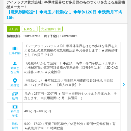
アイメックス株式会社 | 半導体業界など多分野のものづくりを支える産業機
械メーカー！
【電気制御設計】◆埼玉／転勤なし ◆年休126日 ◆残業月平均
15h
正社員
転勤なし
完全週休2日制
情報更新日：2026/07/30
終了予定日：
2026/08/20
《ワークライフバランス◎》半導体業界をはじめ多様な業界を支
える当社の産業機械の電気制御設計をお任せします！★課長候補
仕事内容
としての採用です◎
《経験をいかして活躍！》◆必須：高専・専門卒以上（工学系）
／機械装置の電装設計業務の実務経験（目安5年以上）／2D CAD
対象と
の操作スキル ★安定性◎
なる方
《転勤なし》 ◆草加工場／埼玉県八潮市南後谷62番地 ※自転
車・バイク通勤OK！ 【雇入れ直後】上…
勤務地
月給：26万円～30万円 ＋ 諸手当※経験やスキルを考慮の上、決
定します。※試用期間6ヶ月（待遇同一）
給与
400万円～600万円
初年度
年収
9:00～17:30（実働 7時間30分／休憩60分）時間外労働有無：有
勤務
時間
★残業月平均：15時間程度