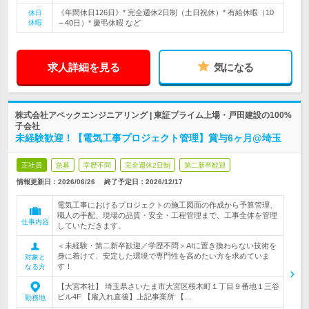
《年間休日126日》* 完全週休2日制（土日祝休）* 有給休暇（10
休日
休暇
～40日）* 慶弔休暇 など
求人詳細を見る
気になる
株式会社アペックエンジニアリング | 東証プライム上場・戸田建設の100%
子会社
未経験歓迎！【電気工事プロジェクト管理】賞与6ヶ月@埼玉
正社員
急募
学歴不問
完全週休2日制
第二新卒歓迎
情報更新日：2026/06/26
終了予定日：
2026/12/17
電気工事におけるプロジェクトの施工図面の作成から予算管理、
職人の手配、現場の品質・安全・工程管理まで、工事全体を管理
仕事内容
していただきます。
＜未経験・第二新卒歓迎／学歴不問＞AIに置き換わらない技術を
身に着けて、安定した環境で専門性を高めたい方を求めていま
対象と
す！
なる方
【大宮本社】 埼玉県さいたま市大宮区桜木町１丁目９番地１三谷
ビル4F 【雇入れ直後】上記事業所 【…
勤務地