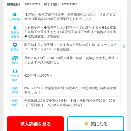
情報更新日：2026/07/07
終了予定日：
2026/12/28
【DX化・働き方改革推進中】商業施設や工場など、さまざまな
建物の電気設備の施工管理業務をお任せします。
仕事内容
＜必須要件＞◆高専卒以上／以下すべてに該当する方◆1級電気
工事施工管理技士または1級電気工事施工管理技士補資格保有者
対象と
◆電気設備施工管理経験
なる方
関信越支店／埼玉県さいたま市大宮区桜木町1-10-16 シーノ大宮
ノースウィング17F ※在宅勤務…
勤務地
月給290,000円～840,000円※経験・年齢・資格など考慮し優遇い
たします※試用期間なし
給与
620万円～1000万円
初年度
年収
8:45～17:30（所定労働時間7時間45分／休憩1時間）時間外労働
勤務
時間
有無：あり
年間休日122日完全週休2日制（土日）祝日有給休暇10日～20日
休日
休暇
（下限日数は、入社半年経過後の付与日…
求人詳細を見る
気になる