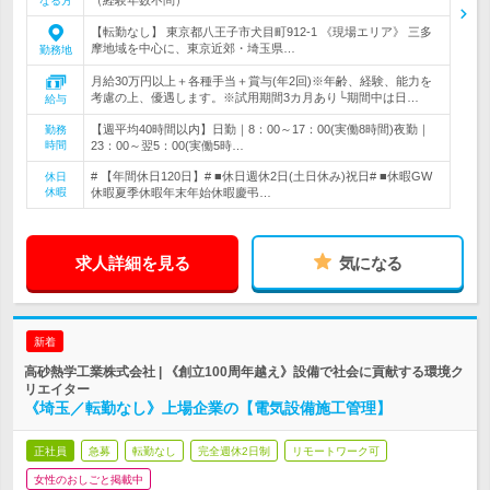
なる方
【転勤なし】 東京都八王子市犬目町912-1 《現場エリア》 三多
摩地域を中心に、東京近郊・埼玉県…
勤務地
月給30万円以上＋各種手当＋賞与(年2回)※年齢、経験、能力を
考慮の上、優遇します。※試用期間3カ月あり└期間中は日…
給与
【週平均40時間以内】日勤｜8：00～17：00(実働8時間)夜勤｜
勤務
時間
23：00～翌5：00(実働5時…
# 【年間休日120日】# ■休日週休2日(土日休み)祝日# ■休暇GW
休日
休暇
休暇夏季休暇年末年始休暇慶弔…
求人詳細を見る
気になる
新着
高砂熱学工業株式会社 | 《創立100周年越え》設備で社会に貢献する環境ク
リエイター
《埼玉／転勤なし》上場企業の【電気設備施工管理】
正社員
急募
転勤なし
完全週休2日制
リモートワーク可
女性のおしごと掲載中