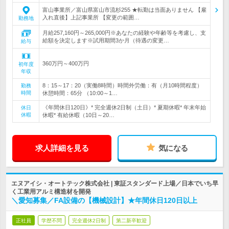
富山事業所／富山県富山市流杉255 ★転勤は当面ありません 【雇
入れ直後】上記事業所 【変更の範囲…
勤務地
月給257,160円～265,000円※あなたの経験や年齢等を考慮し、支
給額を決定します※試用期間3か月（待遇の変更…
給与
360万円～400万円
初年度
年収
8：15～17：20（実働8時間）時間外労働：有（月10時間程度）
勤務
時間
休憩時間：65分 （10:00～1…
《年間休日120日》* 完全週休2日制（土日）* 夏期休暇* 年末年始
休日
休暇
休暇* 有給休暇（10日～20…
求人詳細を見る
気になる
エヌアイシ・オートテック株式会社 | 東証スタンダード上場／日本でいち早
く工業用アルミ構造材を開発
＼愛知募集／FA設備の【機械設計】★年間休日120日以上
正社員
学歴不問
完全週休2日制
第二新卒歓迎