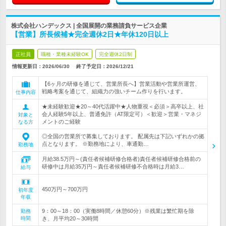
株式会社ハンデックス | 全国展開の業務請負サービス企業
【営業】所長候補★完全週休2日★年休120日以上
正社員
職種・業種未経験OK
完全週休2日制
情報更新日：2026/06/30
終了予定日：
2026/12/21
【6ヶ月の研修を通じて、営業所長へ】営業活動や営業所運営、
戦略考案を通じて、組織力の強いチーム作りを行います。
仕事内容
★未経験歓迎★20～40代活躍中★人物重視＜必須＞高卒以上、社
会人経験5年以上、普通免許（AT限定可）＜歓迎＞営業・マネジ
対象と
メントのご経験
なる方
◎全国の営業所で募集しております。 配属先は下記いずれかの拠
点となります。 ※勤務地により、車通勤…
勤務地
月給38.5万円～(責任者候補研修合格者)責任者候補研修合格前の
研修中は月給35万円～責任者候補研修不合格時は月給3…
給与
450万円～700万円
初年度
年収
9：00～18：00（実働8時間／休憩60分）※残業は繁忙期を除
勤務
時間
き、月平均20～30時間