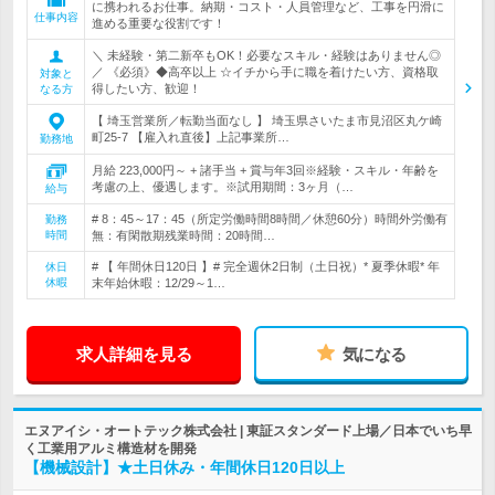
に携われるお仕事。納期・コスト・人員管理など、工事を円滑に
仕事内容
進める重要な役割です！
＼ 未経験・第二新卒もOK！必要なスキル・経験はありません◎
／ 《必須》◆高卒以上 ☆イチから手に職を着けたい方、資格取
対象と
得したい方、歓迎！
なる方
【 埼玉営業所／転勤当面なし 】 埼玉県さいたま市見沼区丸ケ崎
町25-7 【雇入れ直後】上記事業所…
勤務地
月給 223,000円～ + 諸手当 + 賞与年3回※経験・スキル・年齢を
考慮の上、優遇します。※試用期間：3ヶ月（…
給与
# 8：45～17：45（所定労働時間8時間／休憩60分）時間外労働有
勤務
時間
無：有閑散期残業時間：20時間…
# 【 年間休日120日 】# 完全週休2日制（土日祝）* 夏季休暇* 年
休日
休暇
末年始休暇：12/29～1…
求人詳細を見る
気になる
エヌアイシ・オートテック株式会社 | 東証スタンダード上場／日本でいち早
く工業用アルミ構造材を開発
【機械設計】★土日休み・年間休日120日以上