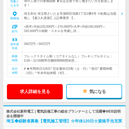
理や工場での業務経験 ★安定企業で長く働きたい方を歓迎しま
対象と
す！
なる方
埼玉本社 埼玉県さいたま市浦和区領家1丁目2番6号 ※転勤は当面
無し 【雇入れ直後】上記事業所 【…
勤務地
<高卒>月給220,000円～270,000円<大卒>月給240,000円～
320,000円※経験・スキルを考慮し決…
給与
350万円～550万円
初年度
年収
フレックスタイム制（コアタイムなし）フレキシブルタイム：
勤務
時間
5:00～22:00標準労働時間8時間休憩:…
# ★年間休日126日* 完全週休2日制（土・日）* 祝日* 夏期休暇
休日
休暇
（3日）* 年末年始休暇（4日…
求人詳細を見る
気になる
株式会社新和電工 | 電気設備工事の総合プランナーとして活躍◆WEB説明
会を開催中
埼玉◆経験者募集【電気施工管理】☆年休120日☆資格手当充実