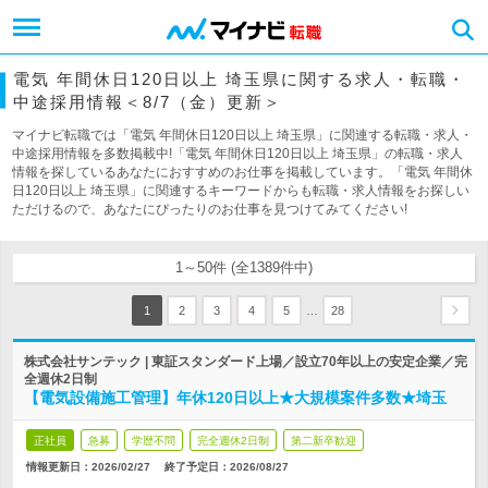
電気 年間休日120日以上 埼玉県に関する求人・転職・
中途採用情報＜8/7（金）更新＞
マイナビ転職では「電気 年間休日120日以上 埼玉県」に関連する転職・求人・
中途採用情報を多数掲載中!「電気 年間休日120日以上 埼玉県」の転職・求人
情報を探しているあなたにおすすめのお仕事を掲載しています。「電気 年間休
日120日以上 埼玉県」に関連するキーワードからも転職・求人情報をお探しい
ただけるので、あなたにぴったりのお仕事を見つけてみてください!
1～50件 (全1389件中)
…
1
2
3
4
5
28
株式会社サンテック | 東証スタンダード上場／設立70年以上の安定企業／完
全週休2日制
【電気設備施工管理】年休120日以上★大規模案件多数★埼玉
正社員
急募
学歴不問
完全週休2日制
第二新卒歓迎
情報更新日：2026/02/27
終了予定日：
2026/08/27