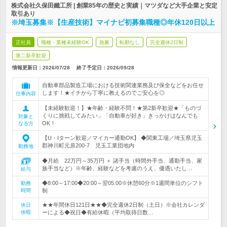
株式会社久保田鐵工所 | 創業85年の歴史と実績｜マツダなど大手企業と安定
取引あり
※埼玉募集※【生産技術】マイナビ初募集職種◎年休120日以上
正社員
職種・業種未経験OK
急募
転勤なし
完全週休2日制
第二新卒歓迎
情報更新日：2026/07/28
終了予定日：
2026/09/28
自動車部品製造工場における技術関連業務及び保全などをお任せ
します！★イチから丁寧に教えるのでご安心を◎
仕事内容
【未経験歓迎！】★年齢・経験不問！★第2新卒歓迎★「ものづ
くりに挑戦してみたい」「自動車が好き」きっかけはなんでも
対象と
OK！
なる方
【U・Iターン歓迎／マイカー通勤OK】 ◆関東工場／埼玉県児玉
郡神川町元原200-7 児玉工業団地内
勤務地
◆月給 22万円～35万円 ＋ 諸手当（時間外手当、通勤手当、家
族手当など）※年齢、経験などを考慮のうえ、優遇いたし…
給与
◆8:00～17:00◆20:00～翌05:00※休憩60分※1週間単位のシフト
勤務
時間
制
★★年間休日121日★★◆完全週休2日制（土日）※会社カレンダ
休日
休暇
ーによる◆祝日◆有給休暇（平均取得日数…