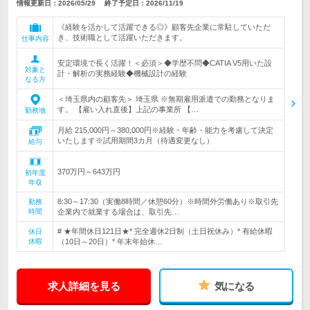
情報更新日：2026/05/29
終了予定日：
2026/11/19
《経験を活かして活躍できる◎》顧客先企業に常駐していただ
き、技術職として活躍いただきます。
仕事内容
安定環境で長く活躍！＜必須＞◆学歴不問◆CATIA V5用いた設
対象と
計・解析の実務経験◆機械設計の経験
なる方
＜埼玉県内の顧客先＞ 埼玉県 ※無期雇用派遣での勤務となりま
す。 【雇い入れ直後】上記の事業所 【…
勤務地
月給 215,000円～380,000円※経験・年齢・能力を考慮して決定
いたします※試用期間3カ月（待遇変更なし）
給与
370万円～643万円
初年度
年収
8:30～17:30（実働8時間／休憩60分）※時間外労働あり※取引先
勤務
時間
企業内で就業する場合は、取引先…
# ★年間休日121日★* 完全週休2日制（土日祝休み）* 有給休暇
休日
休暇
（10日～20日）* 年末年始休…
求人詳細を見る
気になる