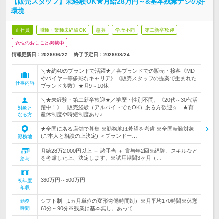
【販売スタッフ】未経験OK★月給28万円～&基本残業ナシの好
環境
正社員
職種・業種未経験OK
急募
学歴不問
第二新卒歓迎
女性のおしごと掲載中
情報更新日：2026/06/22
終了予定日：
2026/08/24
＼★約40のブランドで活躍★／各ブランドでの販売・接客《MD
やバイヤー等多彩なキャリア》《販売スタッフの提案で生まれた
仕事内容
ブランド多数》★月9～10休
＼★未経験・第二新卒歓迎★／学歴・性別不問。《20代～30代活
躍中！》｜販売経験（アルバイトでもOK）ある方歓迎☆｜★育
対象と
産休制度や時短制度あり♪
なる方
★全国にある店舗で募集 ※勤務地は希望を考慮 ※全国転勤対象
(ご本人と相談の上決定) ＜ブランド一…
勤務地
月給28万2,000円以上 ＋ 諸手当 ＋ 賞与年2回※経験、スキルなど
を考慮した上、決定します。※試用期間3ヶ月（…
給与
360万円～500万円
初年度
年収
シフト制（1ヵ月単位の変形労働時間制）※月平均170時間※休憩
勤務
時間
60分～90分※残業は基本無し。あって…