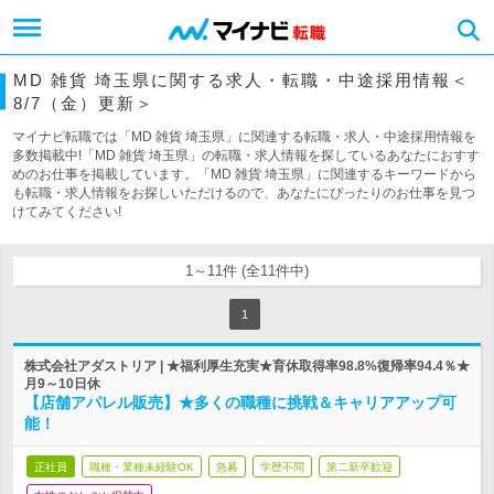
MD 雑貨 埼玉県に関する求人・転職・中途採用情報＜
8/7（金）更新＞
マイナビ転職では「MD 雑貨 埼玉県」に関連する転職・求人・中途採用情報を
多数掲載中!「MD 雑貨 埼玉県」の転職・求人情報を探しているあなたにおすす
めのお仕事を掲載しています。「MD 雑貨 埼玉県」に関連するキーワードから
も転職・求人情報をお探しいただけるので、あなたにぴったりのお仕事を見つ
けてみてください!
1～11件 (全11件中)
1
株式会社アダストリア | ★福利厚生充実★育休取得率98.8%復帰率94.4％★
月9～10日休
【店舗アパレル販売】★多くの職種に挑戦＆キャリアアップ可
能！
正社員
職種・業種未経験OK
急募
学歴不問
第二新卒歓迎