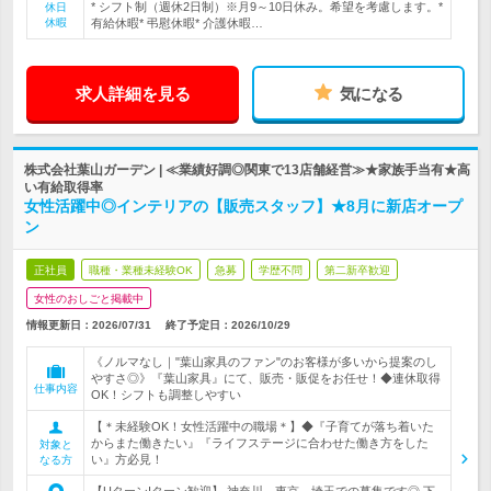
* シフト制（週休2日制）※月9～10日休み。希望を考慮します。*
休日
休暇
有給休暇* 弔慰休暇* 介護休暇…
求人詳細を見る
気になる
株式会社葉山ガーデン | ≪業績好調◎関東で13店舗経営≫★家族手当有★高
い有給取得率
女性活躍中◎インテリアの【販売スタッフ】★8月に新店オープ
ン
正社員
職種・業種未経験OK
急募
学歴不問
第二新卒歓迎
女性のおしごと掲載中
情報更新日：2026/07/31
終了予定日：
2026/10/29
《ノルマなし｜"葉山家具のファン"のお客様が多いから提案のし
やすさ◎》『葉山家具』にて、販売・販促をお任せ！◆連休取得
仕事内容
OK！シフトも調整しやすい
【＊未経験OK！女性活躍中の職場＊】◆『子育てが落ち着いた
からまた働きたい』『ライフステージに合わせた働き方をした
対象と
い』方必見！
なる方