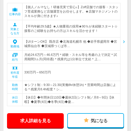
【個人ノルマなし！研修充実で安心♪】Zoff店舗での接客・スタッ
フ育成業務など店舗運営をお任せします。★店舗マネジメントの
仕事内容
スキルが身に付きます♪
【平均年齢29.5歳】★人物重視の採用★90％が未経験スタート☆
対象と
接客のご経験をお持ちの方はスキルを活かせます！
なる方
【UIターンOK】 既存店 ◆北海道札幌市 他 ◆岩手県盛岡市 ◆宮
城県仙台市 ◆茨城県つくば市…
勤務地
月給24.6万円～46.6万円＊経験・スキル等を考慮の上で決定＊試
用期間3ヵ月(同待遇)＊残業代は1分単位で支給＊上…
給与
330万円～650万円
初年度
年収
★シフト制：9:30～21:30(実働8h/休憩1h)＊営業時間は店舗によ
勤務
時間
る＊残業月8.4h程度＊シ…
【休日】◆年間休日110日◆週休2日(シフト制／月8～9日)【休
休日
休暇
暇】◆夏季(4日)◆冬季(4日)◆慶…
求人詳細を見る
気になる