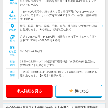
出しやレジのサポート業務をお任せ！◆初期研修&先輩スタッフ
仕事内容
のフォローあり
＼50～60代活躍中／腰を据えて長く活躍可能「ヤオコーが好き・
よく行ってます」という方を歓迎◆マネジメント経験・接客経験
対象と
者は優遇★
なる方
埼玉、群馬、栃木、茨城、千葉、東京、神奈川のいずれかの店舗
に配属します。 ★今回は、地域限定社員で…
勤務地
月給：258,400円～345,500円＋残業代＋各種手当《モデル月収》
月収271,500円～362,500円★給与…
給与
350万円～490万円
初年度
年収
13:30～22:15※シフト制(実働7時間45分／休憩60分)※各店舗の
勤務
時間
営業時間により異なります※…
【休日】年間休日114日週休2日制(シフト制)※年9回、3日休める
休日
休暇
週があります。【休暇】* 夏季休暇…
求人詳細を見る
気になる
株式会社精文館書店 | 【 創業100年以上 】◆男女共に産育休取得実績有