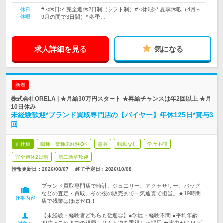
# <休日>* 完全週休2日制（シフト制）# <休暇>* 夏季休暇（4月～
休日
休暇
9月の間で3日間）* 冬季…
求人詳細を見る
気になる
新着
株式会社ORELA | ★月給30万円スタート ★昇給チャンスは年2回以上 ★月
10日休み
未経験歓迎*ブランド買取専門店の【バイヤー】年休125日*賞与3
回
正社員
職種・業種未経験OK
急募
転勤なし
学歴不問
完全週休2日制
第二新卒歓迎
情報更新日：2026/08/07
終了予定日：
2026/10/08
ブランド買取専門店で時計、ジュエリー、アクセサリー、バッグ
などの査定・買取。その後の販売まで一気通貫で担当。★19時閉
仕事内容
店で残業はほぼゼロ！
【未経験・経験者どちらも歓迎◎】●学歴・経験不問 ●平均年齢
29歳 ●これまでの経歴よりも人物を重視した採用 ★実力がつけば