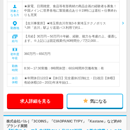
★家電、日用雑貨、食品等有形商材の商品企画の経験者を募集！
中国メインに世界各地に製造拠点あり※19時には退社＝仕事終わ
対象と
りも充実
なる方
【吉川事業所】 ■埼玉県吉川市旭3-8 東埼玉テクノポリス
└JR「吉川」駅より送迎バス利用で約1…
勤務地
【月給】30万円～50万円※年齢、経験、能力を考慮の上、優遇し
ます。※上記には固定残業代(40時間分／7万2,000…
給与
360万円～650万円
初年度
年収
勤務
8:30～17:30実働：8時間休憩：60分時間外労働有無：有
時間
★年間休日122日★【休日】完全週休2日制(土・日)祝日【休暇】
休日
休暇
有給休暇(10～20日)年末年始(1…
求人詳細を見る
気になる
株式会社パル | 「3COINS」「CIAOPANIC TYPY」「Kastane」など約40
ブランド展開