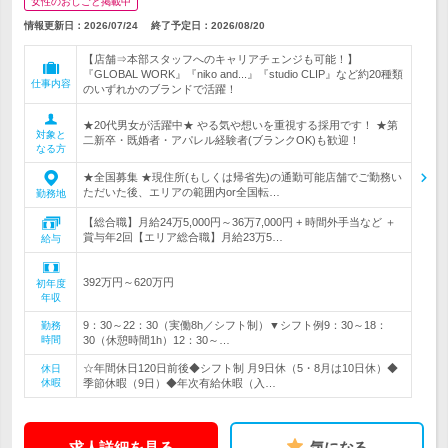
女性のおしごと掲載中
情報更新日：2026/07/24
終了予定日：
2026/08/20
【店舗⇒本部スタッフへのキャリアチェンジも可能！】
『GLOBAL WORK』『niko and...』『studio CLIP』など約20種類
仕事内容
のいずれかのブランドで活躍！
★20代男女が活躍中★ やる気や想いを重視する採用です！ ★第
対象と
二新卒・既婚者・アパレル経験者(ブランクOK)も歓迎！
なる方
★全国募集 ★現住所(もしくは帰省先)の通勤可能店舗でご勤務い
ただいた後、エリアの範囲内or全国転…
勤務地
【総合職】月給24万5,000円～36万7,000円 + 時間外手当など ＋
賞与年2回【エリア総合職】月給23万5…
給与
392万円～620万円
初年度
年収
9：30～22：30（実働8h／シフト制）▼シフト例9：30～18：
勤務
時間
30（休憩時間1h）12：30～…
☆年間休日120日前後◆シフト制 月9日休（5・8月は10日休）◆
休日
休暇
季節休暇（9日）◆年次有給休暇（入…
求人詳細を見る
気になる