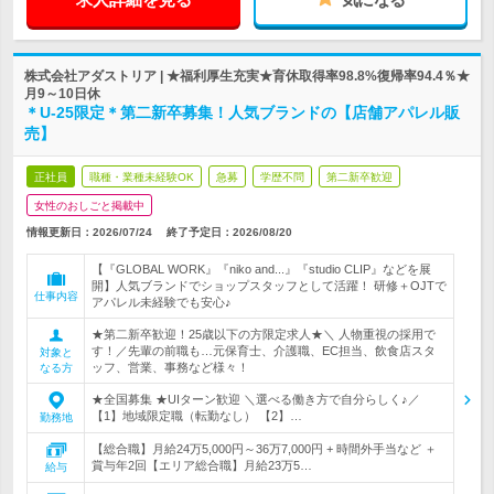
株式会社アダストリア | ★福利厚生充実★育休取得率98.8%復帰率94.4％★
月9～10日休
＊U-25限定＊第二新卒募集！人気ブランドの【店舗アパレル販
売】
正社員
職種・業種未経験OK
急募
学歴不問
第二新卒歓迎
女性のおしごと掲載中
情報更新日：2026/07/24
終了予定日：
2026/08/20
【『GLOBAL WORK』『niko and...』『studio CLIP』などを展
開】人気ブランドでショップスタッフとして活躍！ 研修＋OJTで
仕事内容
アパレル未経験でも安心♪
★第二新卒歓迎！25歳以下の方限定求人★＼ 人物重視の採用で
す！／先輩の前職も…元保育士、介護職、EC担当、飲食店スタ
対象と
ッフ、営業、事務など様々！
なる方
★全国募集 ★UIターン歓迎 ＼選べる働き方で自分らしく♪／
【1】地域限定職（転勤なし） 【2】…
勤務地
【総合職】月給24万5,000円～36万7,000円 + 時間外手当など ＋
賞与年2回【エリア総合職】月給23万5…
給与