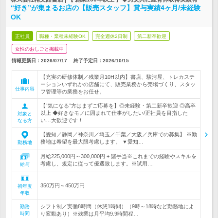
“好き”が集まるお店の【販売スタッフ】賞与実績4ヶ月/未経験
OK
正社員
職種・業種未経験OK
完全週休2日制
第二新卒歓迎
女性のおしごと掲載中
情報更新日：2026/07/17
終了予定日：
2026/10/15
【充実の研修体制／残業月10H以内】書店、駿河屋、トレカステ
ーションいずれかの店舗にて、販売業務から売場づくり、スタッ
仕事内容
フ管理等の業務をお任せ。
【“気になる”方はまずご応募を】◎未経験・第二新卒歓迎 ◎高卒
以上 ◆好きなモノに囲まれて仕事がしたい/正社員を目指した
対象と
い…大歓迎です！
なる方
【愛知／静岡／神奈川／埼玉／千葉／大阪／兵庫での募集】 ※勤
務地は希望を最大限考慮します。 ▼愛知…
勤務地
月給225,000円～300,000円 + 諸手当※これまでの経験やスキルを
考慮し、規定に従って優遇致します。※試用…
給与
350万円～450万円
初年度
年収
シフト制／実働8時間（休憩1時間）（9時～18時など勤務地によ
勤務
時間
り変動あり）※残業は月平均9.9時間程…