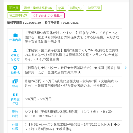
正社員
職種・業種未経験OK
急募
転勤なし
学歴不問
第二新卒歓迎
女性のおしごと掲載中
情報更新日：2026/06/30
終了予定日：
2026/08/31
【実働7.5H♪希望休が叶いやすい！】好きなブランドでずーっと
働ける！量よりもお客様との関係を大切にする販売職。★好きな
仕事内容
服を買える制服手当あり
【未経験・第二新卒歓迎】接客*店舗づくり*SNS投稿などに興味
のある方はぜひ♪産育休取得＆復帰率90％超・ブランドに合えば
対象と
ネイル/メイク/髪色自由
なる方
【転勤なし★U・Iターン歓迎★全店舗駅チカ】 ★福岡（博多）積
極採用！ほか、全国の店舗で募集中 ★…
勤務地
月給24万円～35万円+残業代全額支給＋賞与年2回（支給実績3ヶ
月分）＋業績賞与※経験や能力等を考慮の上、当社規定に…
給与
380万円～530万円
初年度
年収
シフト制（実働7.5時間/休憩1.5時間）《シフト例》・9：30～
勤務
時間
18：30・10：30～19：30…
# 【月8日+シーズン休暇23日+有給5日＝1年で125日お休み】◆シ
休日
休暇
フト制（月8日休み）★希望休を…