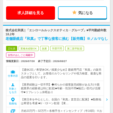
求人詳細を見る
気になる
株式会社和真 | 「エシロールルックスオティカ・グループ」■平均勤続年数
18.2年
老舗眼鏡店『和真』で丁寧な接客に挑む【販売職】※ノルマなし
正社員
業種未経験OK
急募
学歴不問
第二新卒歓迎
女性のおしごと掲載中
情報更新日：2026/07/30
終了予定日：
2026/08/27
【週休2日／希望休OK／残業少なめ】眼鏡専門店『和真』の販売
スタッフとして、お客様のカウンセリングや視力検査、最適な商
仕事内容
品の提案を行います。
【業界経験は一切不問】◆何らかの接客販売経験がある方(※眼
鏡業界の経験者は特に歓迎)■年齢・性別不問■幅広い世代が活躍
対象と
中■リフレッシュ休暇あり
なる方
【東日本を中心とした、全国の『和真』直営店に配属】 ■勤務地
は希望を考慮 ■U・Iターン歓迎 【東…
勤務地
月給23万円～32万円＋各種手当＋インセンティブ（年16回）※お