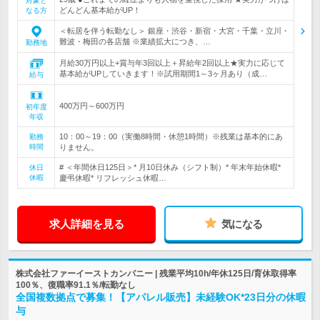
対象と
どんどん基本給がUP！
なる方
＜転居を伴う転勤なし＞ 銀座・渋谷・新宿・大宮・千葉・立川・
難波・梅田の各店舗 ※業績拡大につき、…
勤務地
月給30万円以上+賞与年3回以上＋昇給年2回以上★実力に応じて
基本給がUPしていきます！※試用期間1～3ヶ月あり（成…
給与
400万円～600万円
初年度
年収
10：00～19：00（実働8時間・休憩1時間）※残業は基本的にあ
勤務
時間
りません。
# ＜年間休日125日＞* 月10日休み（シフト制）* 年末年始休暇*
休日
休暇
慶弔休暇* リフレッシュ休暇…
求人詳細を見る
気になる
株式会社ファーイーストカンパニー | 残業平均10h/年休125日/育休取得率
100％、復職率91.1％/転勤なし
全国複数拠点で募集！【アパレル販売】未経験OK*23日分の休暇
与