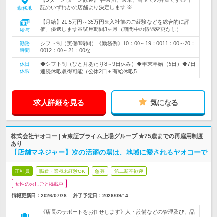
【UターンIターン歓迎】 神奈川、東京、埼玉での募集です◎ 下
記のいずれかの店舗より決定します ※…
勤務地
【月給】21.5万円～35万円※入社前のご経験などを総合的に評
価、優遇します※試用期間3ヶ月（期間中の待遇変更なし）
給与
シフト制（実働8時間）《勤務例》10：00～19：0011：00～20：
勤務
時間
0012：00～21：00な…
◆シフト制（ひと月あたり8～9日休み）◆年末年始（5日）◆7日
休日
休暇
連続休暇取得可能（公休2日＋有給休暇5…
求人詳細を見る
気になる
株式会社ヤオコー | ★東証プライム上場グループ ★75歳までの再雇用制度
あり
【店舗マネジャー】次の活躍の場は、地域に愛されるヤオコーで
正社員
職種・業種未経験OK
急募
第二新卒歓迎
女性のおしごと掲載中
情報更新日：2026/07/28
終了予定日：
2026/09/14
《店長のサポートをお任せします》人・設備などの管理及び、品