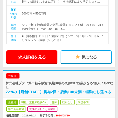
持ちの経験やスキルに応じて、当社規定により決定します…
給与
300万円～550万円
初年度
年収
シフト制（実働8時間／休憩1時間）※シフト例（09：30～21：
勤務
時間
30の中から）┗09：30～18：3…
# 【年間休日110日】* 週休2日制（シフト制／月8～9日休み）*
休日
休暇
リフレッシュ休暇（5日／1月1…
求人詳細を見る
気になる
残り1日
株式会社ゾフ | *第二新卒歓迎*長期休暇の取得OK*残業少なめ*個人ノルマな
し
Zoffの【店舗STAFF】賞与2回・残業10h未満・転勤なし選べる
正社員
職種・業種未経験OK
急募
転勤なし
学歴不問
第二新卒歓迎
女性のおしごと掲載中
情報更新日：2026/07/14
終了予定日：
2026/08/10