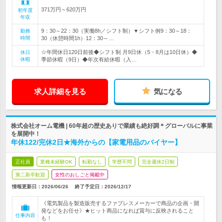
371万円～620万円
初年度
年収
9：30～22：30（実働8h／シフト制）▼シフト例9：30～18：
勤務
時間
30（休憩時間1h）12：30～…
☆年間休日120日前後◆シフト制 月9日休（5・8月は10日休）◆
休日
休暇
季節休暇（9日）◆年次有給休暇（入…
求人詳細を見る
気になる
株式会社オーム電機 | 60年超の歴史ありで業績も絶好調＊グローバルに事業
を展開中！
年休122/完休2日★海外からの【家電用品のバイヤー】
正社員
業種未経験OK
転勤なし
学歴不問
完全週休2日制
第二新卒歓迎
女性のおしごと掲載中
情報更新日：2026/06/26
終了予定日：
2026/12/17
《電気製品を製造販売するファブレスメーカーで商品の企画・開
発などをお任せ》★ヒット商品になれば賞与に反映されること
仕事内容
も！