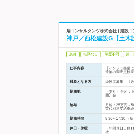
扇コンサルタンツ株式会社 | 建設
神戸／西松建設G【土木
急募
転勤なし
学歴不問
第二
仕事内容
【インフラ整備に
造物の調査点検業
対象となる方
経験者募集！《必
勤務地
〈本社〉 住所：
囲】会…
給与
月給：25万円～
業代別途支給※経
勤務時間
8:30～17:30
休日・休暇
〈年間休日日数1
社…