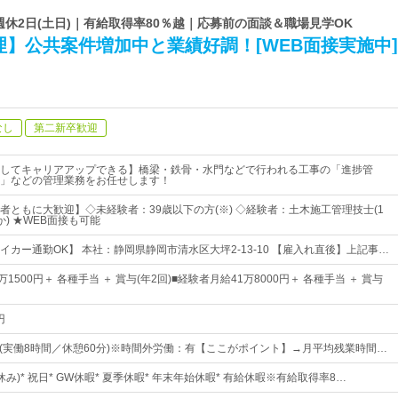
 週休2日(土日)｜有給取得率80％越｜応募前の面談＆職場見学OK
】公共案件増加中と業績好調！[WEB面接実施中]
なし
第二新卒歓迎
してキャリアアップできる】橋梁・鉄骨・水門などで行われる工事の「進捗管
」などの管理業務をお任せします！
者ともに大歓迎】◇未経験者：39歳以下の方(※) ◇経験者：土木施工管理技士(1
) ★WEB面接も可能
イカー通勤OK】 本社：静岡県静岡市清水区大坪2-13-10 【雇入れ直後】上記事…
1500円＋ 各種手当 ＋ 賞与(年2回)■経験者月給41万8000円＋ 各種手当 ＋ 賞与
円
：00(実働8時間／休憩60分)※時間外労働：有【ここがポイント】→月平均残業時間…
休み)* 祝日* GW休暇* 夏季休暇* 年末年始休暇* 有給休暇※有給取得率8…