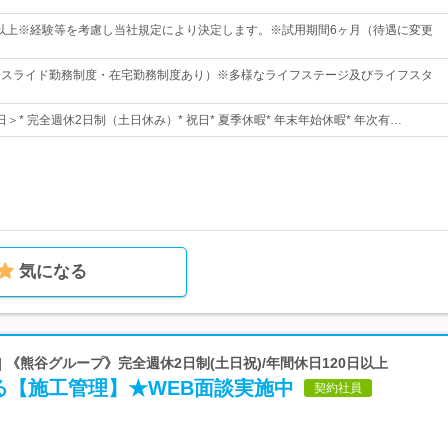
4円以上※経験等を考慮し当社規定により決定します。※試用期間6ヶ月（待遇に変更
30（スライド勤務制度・在宅勤務制度あり）※多様なライフステージ及びライフスタ
4日＞* 完全週休2日制（土日休み）* 祝日* 夏季休暇* 年末年始休暇* 年次有…
気になる
| 《熊谷グループ》完全週休2日制(土日祝)/年間休日120日以上
る【施工管理】★WEB面談実施中
契約社員