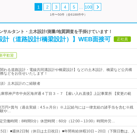
…
1
2
3
4
5
100
1件〜50件（全6188件中）
コンサルタント・土木設計/測量/地質調査を手掛けています！
設計（道路設計/橋梁設計）】WEB面接可
正社員
新卒歓迎
関わる道路設計・電線共同溝設計や橋梁設計】などの土木設計、橋梁など公共構
務などをお任せいたします！
須》土木設計のご経験者
兵庫県神戸市中央区海岸通４丁目３－７ 【雇い入れ直後】上記事業所 【変更の範
50万円+賞与（過去実績：4.5ヵ月分）※上記給与には一律支給の諸手当を含む※残
験や…
 （所定労働時間：8時間0分）休憩時間：60分（12:00～13:00）時間外労…
15日〉■週休2日制（休日は土日祝日）■年間有給休暇10日～20日（下限日数は、入