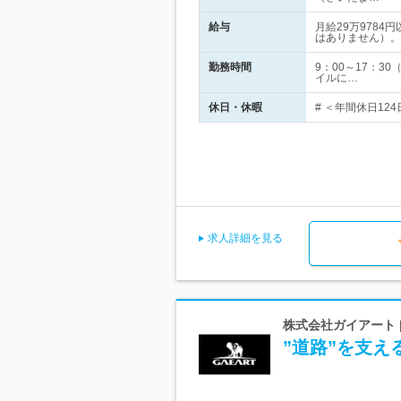
給与
月給29万978
はありません）。
勤務時間
9：00～17：
イルに…
休日・休暇
# ＜年間休日12
求人詳細を見る
株式会社ガイアート 
”道路”を支え