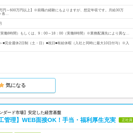
0万円～600万円以上】※前職の経験にもよりますが、想定年収です。月給30万
円＋各…
円
0（実働8時間）もしくは、9：00～18：00（実働8時間）※業務配属先により異な…
日＞■完全週休2日制（土・日）■祝日■有給休暇（入社と同時に最大10日付与）※入
気になる
タンダード市場】安定した経営基盤
工管理】WEB面接OK！手当・福利厚生充実
正社員