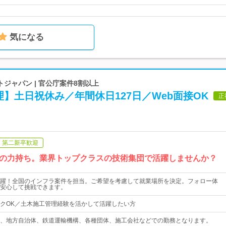
気になる
ジャパン | 官公庁案件8割以上
】土日祝休み／年間休日127日／Web面接OK
正
第二新卒歓迎
の力持ち。業界トップクラスの技術集団で活躍しませんか？
躍！全国のインフラ案件を担当。ご希望を考慮して就業場所を決定。フォロー体
安心して挑戦できます。
クOK／土木施工管理経験を活かして活躍したい方
、地方自治体、鉄道運輸機構、各種団体、施工会社などでの勤務となります。