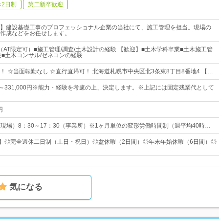
休2日制
第二新卒歓迎
】建設基礎工事のプロフェッショナル企業の当社にて、施工管理を担当。現場の
作成などをお任せします。
（AT限定可）■施工管理/調査/土木設計の経験 【歓迎】■土木学科卒業■土木施工管
験■土木コンサル/ゼネコンの経験
！ ☆当面転勤なし ☆直行直帰可！ 北海道札幌市中央区北3条東8丁目8番地4 【…
0円～331,000円※能力・経験を考慮の上、決定します。※上記には固定残業代として
円
0（現場）8：30～17：30（事業所）※1ヶ月単位の変形労働時間制（週平均40時…
日】◎完全週休二日制（土日・祝日）◎盆休暇（2日間）◎年末年始休暇（6日間）◎
気になる