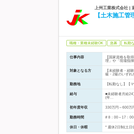
上州工業株式会社 |
【土木施工管理
職種・業種未経験OK
急募
転勤
仕事内容
【国家資格を取得
理」や「現場指揮
対象となる方
【未経験者・経験
級・2級のいずれか
勤務地
【転勤なし】【マ
給与
■未経験者月給24万
(年…
初年度年収
330万円～600万
勤務時間
# 8：00～17
休日・休暇
* 週休2日制(土日