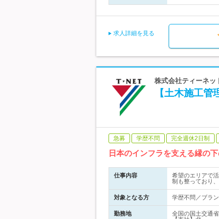
求人詳細を見る
株式会社ティーネット
【土木施工管理
急募
学歴不問
完全週休2日制
日本のインフラを支える縁の下
仕事内容
希望のエリアで活
制も整っており、
対象となる方
学歴不問／ブラン
勤務地
全国の国土交通省