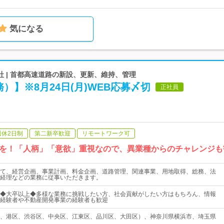
気になる
 | 首都高速道路の新設、更新、維持、管理
）】※8月24日(月)WEB応募〆切
正社員
週休2日制
第二新卒歓迎
リモートワーク可
を！「人柄」「意欲」重視なので、異業種からのチャレンジも
て、経営企画、事業計画、料金企画、道路管理、関連事業、用地取得、総務、法
経理などの業務に従事いただきます。
◆大卒以上◆多様な業務に挑戦したい方、社会貢献がしたい方はもちろん、情報
経験者や不動産開発事業の経験者も歓迎
、港区、渋谷区、中央区、江東区、品川区、大田区）、神奈川県横浜市、埼玉県