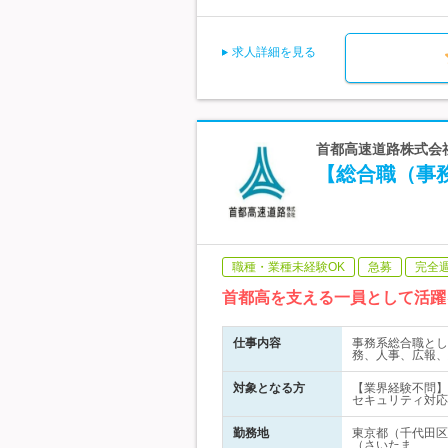
求人詳細を見る
首都高速道路株式会社
【総合職（事務
職種・業種未経験OK
急募
完全
首都高を支える一員として活躍
仕事内容
事務系総合職とし
務、人事、広報、
対象となる方
【業界経験不問】
セキュリティ対応
勤務地
東京都（千代田区
（さいたま…