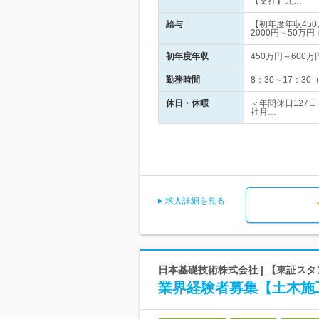
【支社】北…
給与
【初年度年収45
2000円～50万
初年度年収
450万円～600万
勤務時間
8：30～17：3
休日・休暇
＜年間休日127
社月…
求人詳細を見る
日本基礎技術株式会社 | 【東証ス
業界経験者募集【土木施