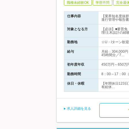
職種未経験OK
学歴不問
完全週
仕事内容
【業界知名度抜群
進行管理や報告書
対象となる方
【必須】■要普免
理/土木設計の経
勤務地
☆U・Iターン歓迎
給与
月給：304,00
45時間分／7…
初年度年収
450万円～650万
勤務時間
8：00～17：0
休日・休暇
【年間休日123
有給休…
求人詳細を見る