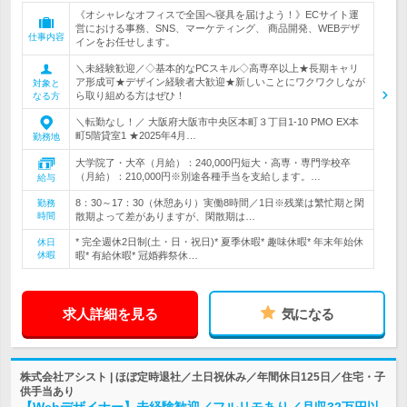
《オシャレなオフィスで全国へ寝具を届けよう！》ECサイト運
営における事務、SNS、マーケティング、 商品開発、WEBデザ
仕事内容
インをお任せします。
＼未経験歓迎／◇基本的なPCスキル◇高専卒以上★長期キャリ
ア形成可★デザイン経験者大歓迎★新しいことにワクワクしなが
対象と
ら取り組める方はぜひ！
なる方
＼転勤なし！／ 大阪府大阪市中央区本町３丁目1-10 PMO EX本
町5階貸室1 ★2025年4月…
勤務地
大学院了・大卒（月給）：240,000円短大・高専・専門学校卒
（月給）：210,000円※別途各種手当を支給します。…
給与
8：30～17：30（休憩あり）実働8時間／1日※残業は繁忙期と閑
勤務
時間
散期よって差がありますが、閑散期は…
* 完全週休2日制(土・日・祝日)* 夏季休暇* 趣味休暇* 年末年始休
休日
休暇
暇* 有給休暇* 冠婚葬祭休…
求人詳細を見る
気になる
株式会社アシスト | ほぼ定時退社／土日祝休み／年間休日125日／住宅・子
供手当あり