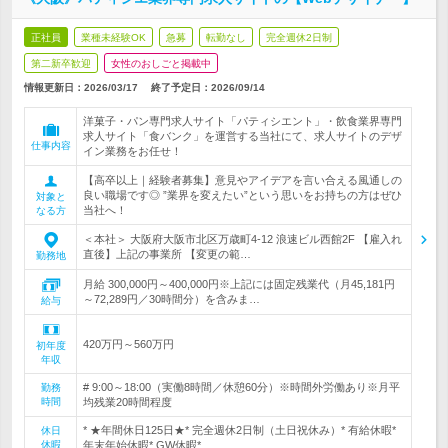
正社員
業種未経験OK
急募
転勤なし
完全週休2日制
第二新卒歓迎
女性のおしごと掲載中
情報更新日：2026/03/17
終了予定日：
2026/09/14
洋菓子・パン専門求人サイト「パティシエント」・飲食業界専門
求人サイト「食バンク」を運営する当社にて、求人サイトのデザ
仕事内容
イン業務をお任せ！
【高卒以上｜経験者募集】意見やアイデアを言い合える風通しの
良い職場です◎ ”業界を変えたい”という思いをお持ちの方はぜひ
対象と
当社へ！
なる方
＜本社＞ 大阪府大阪市北区万歳町4-12 浪速ビル西館2F 【雇入れ
直後】上記の事業所 【変更の範…
勤務地
月給 300,000円～400,000円※上記には固定残業代（月45,181円
～72,289円／30時間分）を含みま…
給与
420万円～560万円
初年度
年収
# 9:00～18:00（実働8時間／休憩60分）※時間外労働あり※月平
勤務
時間
均残業20時間程度
* ★年間休日125日★* 完全週休2日制（土日祝休み）* 有給休暇*
休日
休暇
年末年始休暇* GW休暇* …