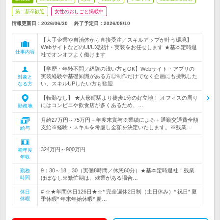
第二新卒歓迎
女性のおしごと掲載中
情報更新日：2026/06/30
終了予定日：
2026/08/10
【大手企業や自治体から直接受注／スキルアップが叶う環境】
WebサイトなどのUI/UX設計・実装をお任せします ★基本定時退
仕事内容
社でオンオフよく働けます
【学歴・年齢不問／経験の浅い方もOK】Webサイト・アプリの
実装経験や基礎知識がある方◎制作だけでなく企画にも挑戦した
対象と
い、スキルUPしたい方も歓迎
なる方
【転勤なし】 ★人形町駅より徒歩1分の好立地！ オフィスの周り
にはコンビニや飲食店が多くあるため、…
勤務地
月給27万円～75万円＋年度末賞与※業績による＋通勤交通費全額
支給※経験・スキルを考慮し金額を決定いたします。※残業…
給与
324万円～900万円
初年度
年収
9：30～18：30（実働8時間／休憩60分）★基本定時退社！残業
勤務
時間
ほぼなし※繁忙期は、残業がある場合…
# ☆★年間休日126日★☆* 完全週休2日制（土日休み）* 祝日* 夏
休日
休暇
季休暇* 年末年始休暇* 慶…