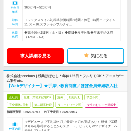
360万円～520万円
初年度
年収
フレックスタイム制標準労働時間8時間／休憩:1時間コアタイム
勤務
時間
11:00～16:00フレキシブルタイ…
◆完全週休2日制（土・日）◆祝日◆夏季休暇◆年末年始休暇
休日
休暇
（12/31～1/3）
求人詳細を見る
気になる
株式会社precious | 残業ほぼなし＊年休125日＊フルリモOK＊アニメ/ゲー
ム案件etc.
【Webデザイナー】★手厚い教育制度／ほぼ全員未経験入社
正社員
職種・業種未経験OK
急募
転勤なし
学歴不問
完全週休2日制
第二新卒歓迎
リモートワーク可
女性のおしごと掲載中
情報更新日：2026/07/17
終了予定日：
2026/09/17
＜デビューまで平均10ヵ月／最短4ヵ月の実績あり＞ 研修で基礎
スキルを取得することからスタート。じっくりWebデザイナーへ
仕事内容
成長していけます。