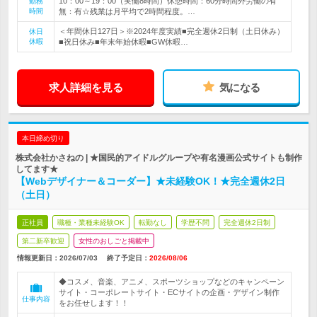
10：00～19：00（実働8時間）休憩時間：60分時間外労働の有
勤務
時間
無：有☆残業は月平均で2時間程度。…
＜年間休日127日＞※2024年度実績■完全週休2日制（土日休み）
休日
休暇
■祝日休み■年末年始休暇■GW休暇…
求人詳細を見る
気になる
本日締め切り
株式会社かさねの | ★国民的アイドルグループや有名漫画公式サイトも制作
してます★
【Webデザイナー＆コーダー】★未経験OK！★完全週休2日
（土日）
正社員
職種・業種未経験OK
転勤なし
学歴不問
完全週休2日制
第二新卒歓迎
女性のおしごと掲載中
情報更新日：2026/07/03
終了予定日：
2026/08/06
◆コスメ、音楽、アニメ、スポーツショップなどのキャンペーン
サイト・コーポレートサイト・ECサイトの企画・デザイン制作
仕事内容
をお任せします！！