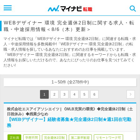
WEBデザイナー 環境 完全週休2日制に関する求人・転
職・中途採用情報＜8/6（木）更新＞
マイナビ転職では「WEBデザイナー 環境 完全週休2日制」に関連する転職・求
人・中途採用情報を多数掲載中!「WEBデザイナー 環境 完全週休2日制」の転
職・求人情報を探しているあなたにおすすめのお仕事を掲載しています。
「WEBデザイナー 環境 完全週休2日制」に関連するキーワードからも転職・求
人情報をお探しいただけるので、あなたにぴったりのお仕事を見つけてみてく
ださい!
1～50件 (全278件中)
1
2
3
4
5
6
株式会社エスアイアソシエイツ | 《WLB充実の環境》◆完全週休2日制（土
日祝休み）◆残業少なめ
【WEBデザイナー】経験者募集★完全週休2日制★週1回在宅勤
務
正社員
学歴不問
完全週休2日制
第二新卒歓迎
リモートワーク可