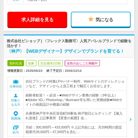
求人詳細を見る
気になる
株式会社ビショップ | 〈フレックス勤務可〉人気アパレルブランドで経験を
活かす！
〈神戸〉【WEBデザイナー】デザインでブランドを育てる！
契約社員
急募
完全週休2日制
女性のおしごと掲載中
情報更新日：2026/06/23
終了予定日：
2026/12/14
自社ブランドの特集LPやバナー制作、Webサイトのディレクショ
ンなど、デザインから上流工程まで幅広くお任せします。
仕事内容
経験者歓迎！＜必須＞■Webデザイン業務の経験（3年以上）
■Adobe XD／Photoshop／Illustrator等を用いた実務経験■Webサ
対象と
イトの画面設計や構築の経験
なる方
兵庫県神戸市中央区浪花町59番地 神戸朝日ビルディング 【雇入
れ直後】上記事業所 【変更の範囲】会…
勤務地
月給：300,000円～433,000円 ※上記月給には、月20時間の固定
残業代39,600円～57,000円を含む…
給与