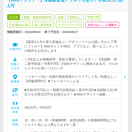
【Webデザイナー】未経験歓迎／フルリモあり／月収32万円以
上可
正社員
職種・業種未経験OK
急募
転勤なし
学歴不問
完全週休2日制
第二新卒歓迎
リモートワーク可
女性のおしごと掲載中
情報更新日：2026/08/03
終了予定日：
2026/08/17
【最長3カ月の導入研修あり／デザインツールの扱い方から丁寧
にフォロー】WebサイトやSNS、アプリなど、様々なコンテンツ
仕事内容
の制作をお任せします
＼5名以上を積極採用・意欲を重視しています！／【未経験・第
二新卒歓迎／学歴不問】◎Webデザインに興味のある方、ゼロか
対象と
らスキルを身につけたい方
なる方
＜リモートOK／全国47都道府県のクライアント先／転勤なし＞
【研修期間中】 ■フルリモートによる…
勤務地
■月給26万円以上＋残業代全額支給＋賞与年2回★未経験入社1年
目でも月収32万円を目指せます！★Webデザイナー経験…
給与
350万円～700万円
初年度
年収
10：00～19：00（実働8時間・休憩1時間）※勤務時間帯はプロ
勤務
時間
ジェクト先により異なります# ＼原…