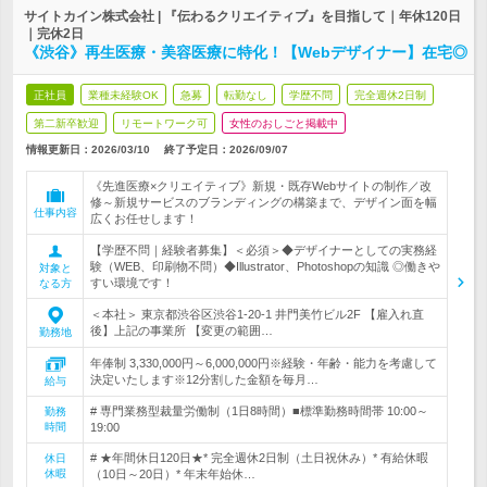
サイトカイン株式会社 | 『伝わるクリエイティブ』を目指して｜年休120日
｜完休2日
《渋谷》再生医療・美容医療に特化！【Webデザイナー】在宅◎
正社員
業種未経験OK
急募
転勤なし
学歴不問
完全週休2日制
第二新卒歓迎
リモートワーク可
女性のおしごと掲載中
情報更新日：2026/03/10
終了予定日：
2026/09/07
《先進医療×クリエイティブ》新規・既存Webサイトの制作／改
修～新規サービスのブランディングの構築まで、デザイン面を幅
仕事内容
広くお任せします！
【学歴不問｜経験者募集】＜必須＞◆デザイナーとしての実務経
験（WEB、印刷物不問）◆Illustrator、Photoshopの知識 ◎働きや
対象と
すい環境です！
なる方
＜本社＞ 東京都渋谷区渋谷1-20-1 井門美竹ビル2F 【雇入れ直
後】上記の事業所 【変更の範囲…
勤務地
年俸制 3,330,000円～6,000,000円※経験・年齢・能力を考慮して
決定いたします※12分割した金額を毎月…
給与
# 専門業務型裁量労働制（1日8時間）■標準勤務時間帯 10:00～
勤務
時間
19:00
# ★年間休日120日★* 完全週休2日制（土日祝休み）* 有給休暇
休日
休暇
（10日～20日）* 年末年始休…