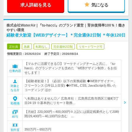
求人詳細を見る
気になる
株式会社WaterAir | 『tu-hacci』のブランド運営｜育休復帰率100％！働き
やすい環境
経験者大歓迎【WEBデザイナー】＊完全週休2日制 ＊年休120日
正社員
急募
転勤なし
完全週休2日制
リモートワーク可
情報更新日：2026/02/24
終了予定日：
2026/08/24
【マルチに活躍できる◎】マーケティングチームと共に、『tu-
hacci』のブランディングも含めた「WEBデザイン制作」をお任
仕事内容
せします！
【経験者歓迎！】《必須》以下の実務経験 ◆WEBデザイナー、
フリーランス (1年以上目安) ◆HTML, CSS, JavaScriptを用いた
対象と
コーディング ほか
なる方
＼転勤はありません◎／ 広島本社： 広島県広島市西区三篠町3丁
目24-19 ※基本的にリモート勤務…
勤務地
【月給】220,000円～400,000円※上記には固定残業代として20時
間/29,400円～40,100円分含む …
給与
350万円～650万円
初年度