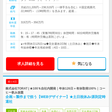
勤務地
月給211,205円～238,515円（一律手当を含む）※固定残業代
22,880円～（13時間/月）を含みます。超過…
給与
319万円～356万円
初年度
年収
9：15～17：45（実働7時間30分）休憩時間：60分時間外労働有
勤務
時間
無：有（時間外労働は原則ございま…
●○年間休日125日○●◆完全週休2日制（土日休み）◆祝日◆年末
休日
休暇
年始休暇◆年次有給休暇（4日～10日…
求人詳細を見る
気になる
残り4日
株式会社TORAT | ★100％自社内開発｜年休126日＋有休取得100%｜コー
ヒー飲み放題
企画～製作まで担う【WEBデザイナー】★土日祝休み/原則定時
退社
正社員
業種未経験OK
急募
転勤なし
学歴不問
完全週休2日制