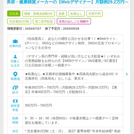
美容・健康雑貨メーカーの【Webデザイナー】月額例29.2万円～
正社員
職種・業種未経験OK
急募
転勤なし
学歴不問
完全週休2日制
第二新卒歓迎
女性のおしごと掲載中
情報更新日：2026/07/27
終了予定日：
2026/09/28
《自由度高く、あなたの感性も活かせる仕事！》■Webサイト、
LPページ、SNSなどのWebデザイン制作、SNSや広告プロモーシ
仕事内容
ョンなどをお任せ
《デザイン系の専門卒・経験が浅い方なども大歓迎★》いずれか
の実務経験をお持ちの方【WEBデザイン／SNS運用／EC運営】
対象と
◎土日祝休◎水曜ノー残業デー
なる方
★転勤なし ★京都本社積極募集中 ★四条烏丸駅から徒歩4分 ※
京都本社（四条烏丸）もしくは、東京オ…
勤務地
年俸350万円～700万円（月額例29.2万円～月額58.3万円）【東
京】年俸400万円～700万円（月額例33.3…
給与
350万円～700万円
初年度
年収
9：30 ～ 18：00（休憩60分）※毎週水曜はノー残業デー！定時
勤務
時間
退社を徹底しています。
* 完全週休2日制（土・日）、祝日* 夏季休暇* 年末年始休暇* 有給
休日