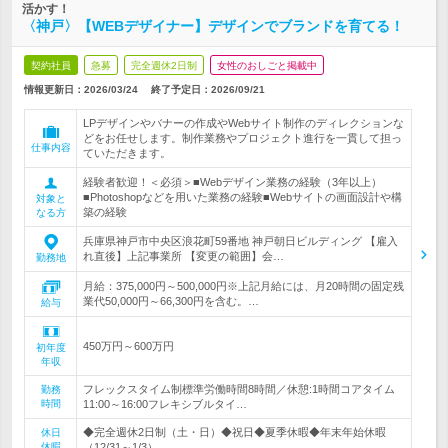
活かす！
〈神戸〉【WEBデザイナー】デザインでブランドを育てる！
契約社員
急募
完全週休2日制
女性のおしごと掲載中
情報更新日：2026/03/24
終了予定日：
2026/09/21
LPデザインやバナーの作成やWebサイト制作のディレクションな
どをお任せします。制作業務やプロジェクト進行を一貫して担っ
仕事内容
ていただきます。
経験者歓迎！＜必須＞■Webデザイン業務の経験（3年以上）
■Photoshopなどを用いた業務の経験■Webサイトの画面設計や構
対象と
築の経験
なる方
兵庫県神戸市中央区浪花町59番地 神戸朝日ビルディング 【雇入
れ直後】上記事業所 【変更の範囲】会…
勤務地
月給：375,000円～500,000円※上記月給には、月20時間の固定残
業代50,000円～66,300円を含む。…
給与
450万円～600万円
初年度
年収
フレックスタイム制標準労働時間8時間／休憩:1時間コアタイム
勤務
時間
11:00～16:00フレキシブルタイ…
◆完全週休2日制（土・日）◆祝日◆夏季休暇◆年末年始休暇
休日
休暇
（12/31～1/3）