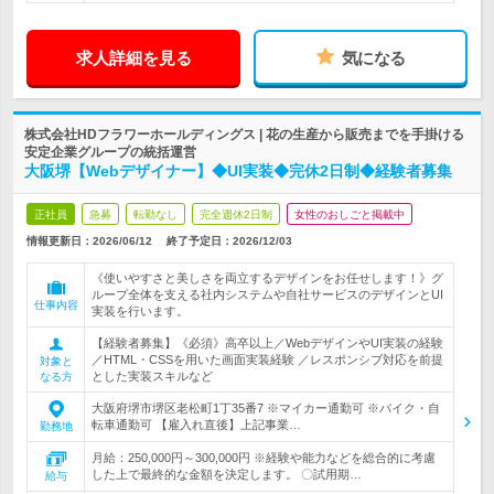
求人詳細を見る
気になる
株式会社HDフラワーホールディングス | 花の生産から販売までを手掛ける
安定企業グループの統括運営
大阪堺【Webデザイナー】◆UI実装◆完休2日制◆経験者募集
正社員
急募
転勤なし
完全週休2日制
女性のおしごと掲載中
情報更新日：2026/06/12
終了予定日：
2026/12/03
《使いやすさと美しさを両立するデザインをお任せします！》グ
ループ全体を支える社内システムや自社サービスのデザインとUI
仕事内容
実装を行います。
【経験者募集】《必須》高卒以上／WebデザインやUI実装の経験
／HTML・CSSを用いた画面実装経験 ／レスポンシブ対応を前提
対象と
とした実装スキルなど
なる方
大阪府堺市堺区老松町1丁35番7 ※マイカー通勤可 ※バイク・自
転車通勤可 【雇入れ直後】上記事業…
勤務地
月給：250,000円～300,000円 ※経験や能力などを総合的に考慮
した上で最終的な金額を決定します。 〇試用期…
給与