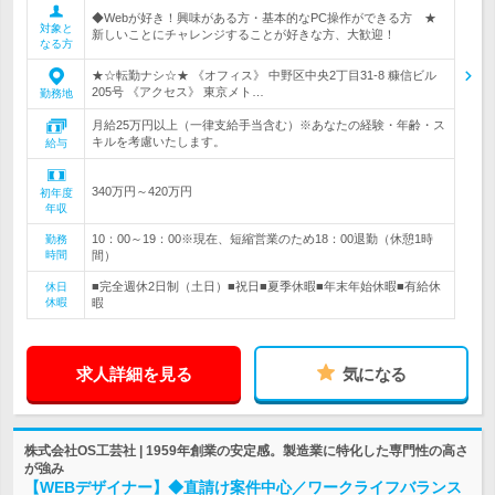
◆Webが好き！興味がある方・基本的なPC操作ができる方 ★
対象と
新しいことにチャレンジすることが好きな方、大歓迎！
なる方
★☆転勤ナシ☆★ 《オフィス》 中野区中央2丁目31-8 糠信ビル
205号 《アクセス》 東京メト…
勤務地
月給25万円以上（一律支給手当含む）※あなたの経験・年齢・ス
キルを考慮いたします。
給与
340万円～420万円
初年度
年収
10：00～19：00※現在、短縮営業のため18：00退勤（休憩1時
勤務
時間
間）
■完全週休2日制（土日）■祝日■夏季休暇■年末年始休暇■有給休
休日
休暇
暇
求人詳細を見る
気になる
株式会社OS工芸社 | 1959年創業の安定感。製造業に特化した専門性の高さ
が強み
【WEBデザイナー】◆直請け案件中心／ワークライフバランス