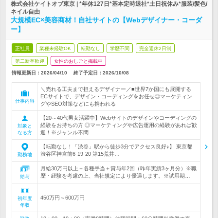
株式会社ケイトオブ東京 | *年休127日*基本定時退社*土日祝休み*服装/髪色/
ネイル自由
大規模EC×美容商材！自社サイトの【Webデザイナー・コーダ
ー】
正社員
業種未経験OK
転勤なし
学歴不問
完全週休2日制
第二新卒歓迎
女性のおしごと掲載中
情報更新日：2026/04/10
終了予定日：
2026/10/08
＼売れる工夫まで担えるデザイナー／■世界7か国にも展開する
ECサイトで、デザイン・コーディングをお任せ◎マーケティン
仕事内容
グやSEO対策などにも携われる
【20～40代男女活躍中】Webサイトのデザインやコーディングの
経験をお持ちの方 ◎マーケティングや広告運用の経験があれば歓
対象と
迎！※ジャンル不問
なる方
【転勤なし！「渋谷」駅から徒歩3分でアクセス良好♪】 東京都
渋谷区神宮前6-19-20 第15荒井…
勤務地
月給30万円以上＋各種手当＋賞与年2回（昨年実績3ヶ月分）※職
歴・経験を考慮の上、当社規定により優遇します。※試用期…
給与
450万円～600万円
初年度
年収