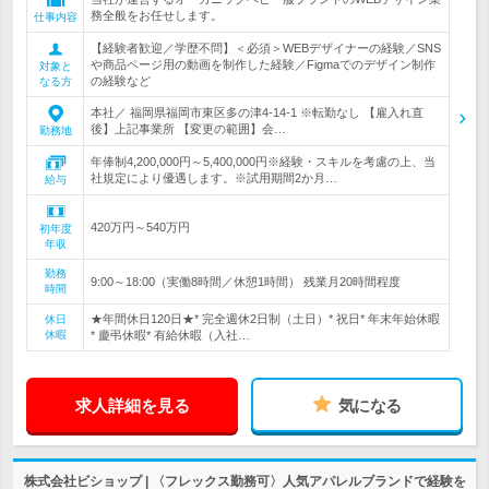
務全般をお任せします。
仕事内容
【経験者歓迎／学歴不問】＜必須＞WEBデザイナーの経験／SNS
や商品ページ用の動画を制作した経験／Figmaでのデザイン制作
対象と
の経験など
なる方
本社／ 福岡県福岡市東区多の津4-14-1 ※転勤なし 【雇入れ直
後】上記事業所 【変更の範囲】会…
勤務地
年俸制4,200,000円～5,400,000円※経験・スキルを考慮の上、当
社規定により優遇します。※試用期間2か月…
給与
420万円～540万円
初年度
年収
勤務
9:00～18:00（実働8時間／休憩1時間） 残業月20時間程度
時間
★年間休日120日★* 完全週休2日制（土日）* 祝日* 年末年始休暇
休日
休暇
* 慶弔休暇* 有給休暇（入社…
求人詳細を見る
気になる
株式会社ビショップ | 〈フレックス勤務可〉人気アパレルブランドで経験を