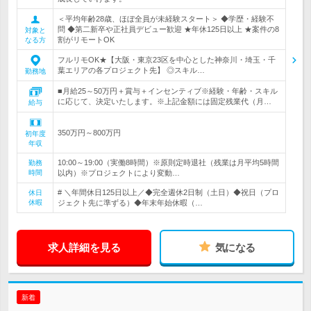
＜平均年齢28歳、ほぼ全員が未経験スタート＞ ◆学歴・経験不
問 ◆第二新卒や正社員デビュー歓迎 ★年休125日以上 ★案件の8
対象と
割がリモートOK
なる方
フルリモOK★【大阪・東京23区を中心とした神奈川・埼玉・千
葉エリアの各プロジェクト先】 ◎スキル…
勤務地
■月給25～50万円＋賞与＋インセンティブ※経験・年齢・スキル
に応じて、決定いたします。※上記金額には固定残業代（月…
給与
350万円～800万円
初年度
年収
10:00～19:00（実働8時間）※原則定時退社（残業は月平均5時間
勤務
時間
以内）※プロジェクトにより変動…
# ＼年間休日125日以上／◆完全週休2日制（土日）◆祝日（プロ
休日
休暇
ジェクト先に準ずる）◆年末年始休暇（…
求人詳細を見る
気になる
新着