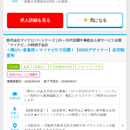
休暇
休暇※年間休日124日＋計画有…
求人詳細を見る
気になる
株式会社マイナビパートナーズ | 20～30代活躍中◆総合人材サービス企業
「マイナビ」の特例子会社
＜障がい者雇用＞マイナビGで活躍！【WEBデザイナー】在宅制
度有
正社員
急募
転勤なし
完全週休2日制
リモートワーク可
女性のおしごと掲載中
情報更新日：2026/06/19
終了予定日：
2026/09/17
《障がいがある方向けの募集》バナーやLPのデザイン、パンフレ
ット制作から動画編集まで、幅広いクリエイティブ制作をお任せ
仕事内容
します。
【経験者歓迎！】《必須条件》■高卒以上 ■障がい者手帳をお持
対象と
ちの方 ■グラフィックデザインや商用イラスト制作の経験
なる方
＜大阪支社＞ 大阪府大阪市北区大深町4-20 グランフロント大阪
タワーA 31F リモートワーク…