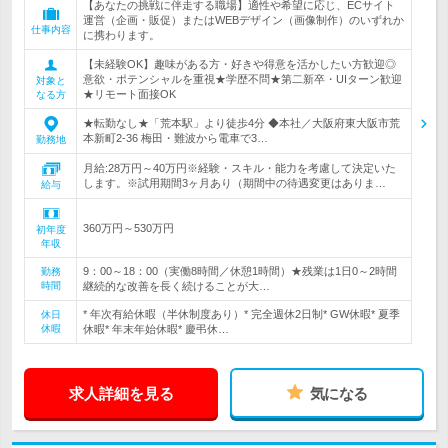
【あなたの挑戦に伴走する職場】適性や希望に応じ、ECサイト
運営（企画・販促）またはWEBデザイン（画像制作）のいずれか
仕事内容
に携わります。
【未経験OK】趣味がある方・好きや得意を活かしたい方歓迎◎
意欲・ポテンシャルを重視★学歴不問★第二新卒・UIターン歓迎
対象と
★リモート面接OK
なる方
★転勤なし★「荒本駅」より徒歩4分 ◆本社／大阪府東大阪市荒
本新町2-36 梅田・難波から電車で3…
勤務地
月給:28万円～40万円※経験・スキル・能力を考慮して決定いた
します。※試用期間3ヶ月あり（期間中の待遇変更はありま…
給与
360万円～530万円
初年度
年収
9：00～18：00（実働8時間／休憩1時間）★残業は1日0～2時間
勤務
時間
継続的な改善を長く続けることが大…
* 年次有給休暇（半休制度あり）* 完全週休2日制* GW休暇* 夏季
休日
休暇
休暇* 年末年始休暇* 慶弔休…
求人詳細を見る
気になる