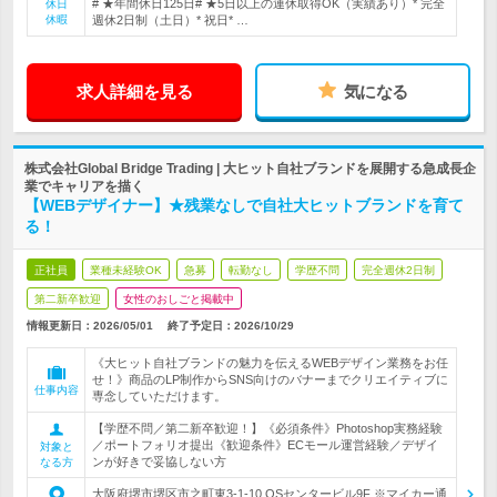
# ★年間休日125日# ★5日以上の連休取得OK（実績あり）* 完全
休日
休暇
週休2日制（土日）* 祝日* …
求人詳細を見る
気になる
株式会社Global Bridge Trading | 大ヒット自社ブランドを展開する急成長企
業でキャリアを描く
【WEBデザイナー】★残業なしで自社大ヒットブランドを育て
る！
正社員
業種未経験OK
急募
転勤なし
学歴不問
完全週休2日制
第二新卒歓迎
女性のおしごと掲載中
情報更新日：2026/05/01
終了予定日：
2026/10/29
《大ヒット自社ブランドの魅力を伝えるWEBデザイン業務をお任
せ！》商品のLP制作からSNS向けのバナーまでクリエイティブに
仕事内容
専念していただけます。
【学歴不問／第二新卒歓迎！】《必須条件》Photoshop実務経験
／ポートフォリオ提出《歓迎条件》ECモール運営経験／デザイ
対象と
ンが好きで妥協しない方
なる方
大阪府堺市堺区市之町東3-1-10 OSセンタービル9F ※マイカー通