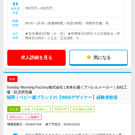
350万円～420万円
初年度
年収
勤務
09:00～18:00（実働8時間／休憩1時間） 時間外労働：有
時間
★完全週休2日制（土・日） ★年間休日105日 ※土日祝休み（年
休日
休暇
間休日120日）となる「正社員B」で…
求人詳細を見る
気になる
新着
Sunday Morning Factory株式会社 | 未来を築くアパレルメーカー｜自社工
場・託児所完備
福岡｜ベビー服ブランドの【WEBデザイナー】経験者歓迎
正社員
急募
転勤なし
学歴不問
完全週休2日制
女性のおしごと掲載中
情報更新日：2026/07/08
終了予定日：
2026/12/24
当社が運営するオーガニックベビー服ブランドのWEBデザイン業