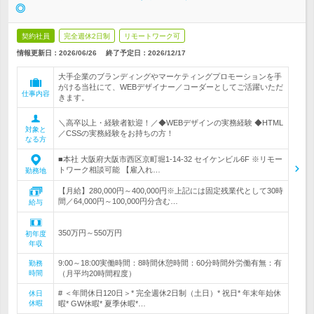
◎
契約社員
完全週休2日制
リモートワーク可
情報更新日：2026/06/26
終了予定日：
2026/12/17
大手企業のブランディングやマーケティングプロモーションを手
がける当社にて、WEBデザイナー／コーダーとしてご活躍いただ
仕事内容
きます。
＼高卒以上・経験者歓迎！／◆WEBデザインの実務経験 ◆HTML
対象と
／CSSの実務経験をお持ちの方！
なる方
■本社 大阪府大阪市西区京町堀1-14-32 セイケンビル6F ※リモー
トワーク相談可能 【雇入れ…
勤務地
【月給】280,000円～400,000円※上記には固定残業代として30時
間／64,000円～100,000円分含む…
給与
350万円～550万円
初年度
年収
9:00～18:00実働時間：8時間休憩時間：60分時間外労働有無：有
勤務
時間
（月平均20時間程度）
# ＜年間休日120日＞* 完全週休2日制（土日）* 祝日* 年末年始休
休日
休暇
暇* GW休暇* 夏季休暇*…