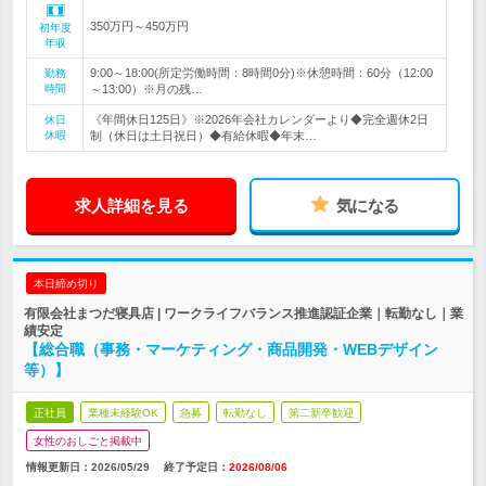
350万円～450万円
初年度
年収
9:00～18:00(所定労働時間：8時間0分)※休憩時間：60分（12:00
勤務
時間
～13:00）※月の残…
《年間休日125日》※2026年会社カレンダーより◆完全週休2日
休日
休暇
制（休日は土日祝日）◆有給休暇◆年末…
求人詳細を見る
気になる
本日締め切り
有限会社まつだ寝具店 | ワークライフバランス推進認証企業｜転勤なし｜業
績安定
【総合職（事務・マーケティング・商品開発・WEBデザイン
等）】
正社員
業種未経験OK
急募
転勤なし
第二新卒歓迎
女性のおしごと掲載中
情報更新日：2026/05/29
終了予定日：
2026/08/06