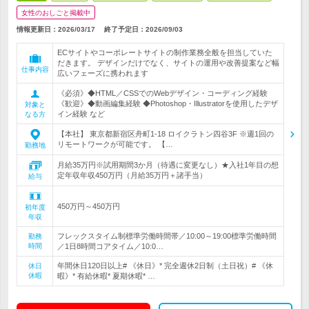
女性のおしごと掲載中
情報更新日：2026/03/17
終了予定日：
2026/09/03
ECサイトやコーポレートサイトの制作業務全般を担当していた
だきます。 デザインだけでなく、サイトの運用や改善提案など幅
仕事内容
広いフェーズに携われます
《必須》◆HTML／CSSでのWebデザイン・コーディング経験
《歓迎》◆動画編集経験 ◆Photoshop・Illustratorを使用したデザ
対象と
イン経験 など
なる方
【本社】 東京都新宿区舟町1-18 ロイクラトン四谷3F ※週1回の
リモートワークが可能です。 【…
勤務地
月給35万円※試用期間3か月（待遇に変更なし）★入社1年目の想
定年収年収450万円（月給35万円＋諸手当）
給与
450万円～450万円
初年度
年収
フレックスタイム制標準労働時間帯／10:00～19:00標準労働時間
勤務
時間
／1日8時間コアタイム／10:0…
年間休日120日以上# 《休日》* 完全週休2日制（土日祝）# 《休
休日
休暇
暇》* 有給休暇* 夏期休暇* …