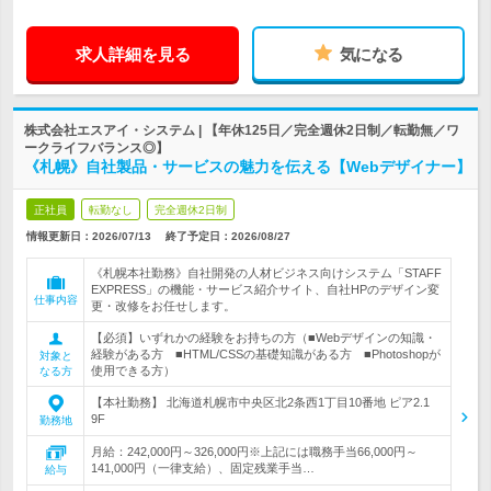
求人詳細を見る
気になる
株式会社エスアイ・システム | 【年休125日／完全週休2日制／転勤無／ワ
ークライフバランス◎】
《札幌》自社製品・サービスの魅力を伝える【Webデザイナー】
正社員
転勤なし
完全週休2日制
情報更新日：2026/07/13
終了予定日：
2026/08/27
《札幌本社勤務》自社開発の人材ビジネス向けシステム「STAFF
EXPRESS」の機能・サービス紹介サイト、自社HPのデザイン変
仕事内容
更・改修をお任せします。
【必須】いずれかの経験をお持ちの方（■Webデザインの知識・
経験がある方 ■HTML/CSSの基礎知識がある方 ■Photoshopが
対象と
使用できる方）
なる方
【本社勤務】 北海道札幌市中央区北2条西1丁目10番地 ピア2.1
9F
勤務地
月給：242,000円～326,000円※上記には職務手当66,000円～
141,000円（一律支給）、固定残業手当…
給与