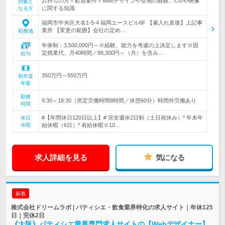
お持ちの方＜歓迎要件＞Webデザインや企画の経験、CGや映像
対象と
に関する知識
なる方
福岡市中央区大名1-5-4 福岡エースビル6F 【雇入れ直後】上記事
業所 【変更の範囲】会社の定め…
勤務地
年俸制：3,500,000円～※経験、能力を考慮の上決定します※固
定残業代、月40時間／88,300円～（月）を含み…
給与
350万円～550万円
初年度
年収
勤務
9:30～18:30（所定労働時間8時間／休憩60分）時間外労働あり
時間
#【年間休日120日以上】# 完全週休2日制（土日祝休み）* 年末年
休日
休暇
始休暇（6日）* 有給休暇※10…
求人詳細を見る
気になる
新着
株式会社ドリームラボ | パティシエ・飲食業界特化の求人サイト｜年休125
日｜完休2日
《大阪》パティシエ業界専門求人サイトの【Webデザイナー】