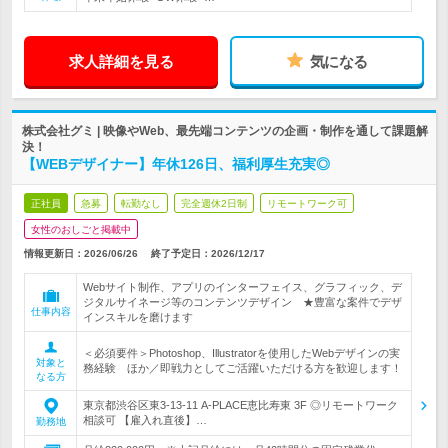
求人詳細を見る
気になる
株式会社グミ | 映像やWeb、最先端コンテンツの企画・制作を通して課題解
決！
【WEBデザイナー】年休126日、福利厚生充実◎
正社員
急募
転勤なし
完全週休2日制
リモートワーク可
女性のおしごと掲載中
情報更新日：2026/06/26
終了予定日：
2026/12/17
Webサイト制作、アプリのインターフェイス、グラフィック、デ
ジタルサイネージ等のコンテンツデザイン ★豊富な案件でデザ
仕事内容
インスキルを磨けます
＜必須要件＞Photoshop、Illustratorを使用したWebデザインの実
対象と
務経験 ほか／即戦力としてご活躍いただける方を歓迎します！
なる方
東京都渋谷区東3-13-11 A-PLACE恵比寿東 3F ◎リモートワーク
相談可 【雇入れ直後】…
勤務地