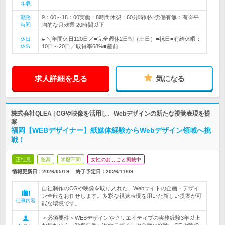
年収
9：00～18：00実働：8時間休憩：60分時間外労働有無：有※平
勤務
時間
均的な月残業 20時間以下
# ＼年間休日120日／■完全週休2日制（土日）■祝日■有給休暇：
休日
休暇
10日～20日／取得率68%■産前…
求人詳細を見る
気になる
株式会社QLEA | CGや映像を活用し、Webデザインの新たな視覚表現を提
案
福岡【WEBデザイナー】紙媒体経験からWebデザイン領域へ挑
戦！
正社員
急募
学歴不問
女性のおしごと掲載中
情報更新日：2026/05/19
終了予定日：
2026/11/09
自社制作のCGや映像を取り入れた、Webサイトの企画・デザイ
ン全般をお任せします。多彩な視覚表現を用いた新しい提案が可
仕事内容
能な環境です。
＜必須要件＞WEBデザインやクリエイティブの実務経験3年以上