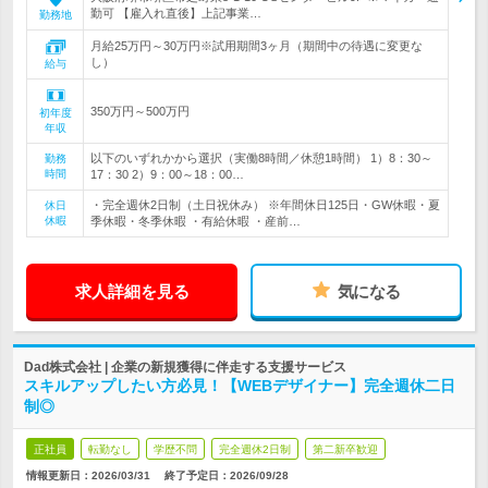
勤可 【雇入れ直後】上記事業…
勤務地
月給25万円～30万円※試用期間3ヶ月（期間中の待遇に変更な
し）
給与
350万円～500万円
初年度
年収
以下のいずれかから選択（実働8時間／休憩1時間） 1）8：30～
勤務
時間
17：30 2）9：00～18：00…
・完全週休2日制（土日祝休み） ※年間休日125日・GW休暇・夏
休日
休暇
季休暇・冬季休暇 ・有給休暇 ・産前…
求人詳細を見る
気になる
Dad株式会社 | 企業の新規獲得に伴走する支援サービス
スキルアップしたい方必見！【WEBデザイナー】完全週休二日
制◎
正社員
転勤なし
学歴不問
完全週休2日制
第二新卒歓迎
情報更新日：2026/03/31
終了予定日：
2026/09/28