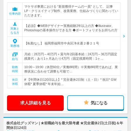
マケサポ事業における “新規獲得チームの一員” として、 記事
LP・クリエイティブ制作、改善業務、仕組みづくりに関わってい
仕事内容
ただきます。
【必須】◆WEBデザイナー実務経験2年以上の方 ◆Illustrator、
対象と
Photoshopの基本操作ができる方 ◆ポートフォリオをお持ちの方
なる方
【転勤なし】 福岡県福岡市中央区浄水通２番２１号
勤務地
月給：28万円～40万円＋賞与年2回基本給：24万円～36万円固定
残業代：あり1ヶ月あたり4万円（固定残業時間：1ヶ…
給与
10:00～19:00（休憩60分／実働8時間）※実働8時間であれば、業
勤務
時間
務状況に合わせて調整も可能で…
# 【年間休日120日以上】* 完全週休2日制（土・日）* 祝日* GW
休日
休暇
休暇* 夏季休暇* 年末年始…
求人詳細を見る
気になる
株式会社グッズマン | ★前職給与を最大限考慮 ★完全週休2日(土日祝)＆年
間休日124日