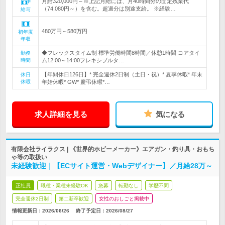
月給320,000円～※上記月給には、月40時間分の固定残業代
（74,080円～）を含む。超過分は別途支給。 ※経験…
給与
480万円～580万円
初年度
年収
◆フレックスタイム制 標準労働時間8時間／休憩1時間 コアタイ
勤務
時間
ム12:00～14:00フレキシブルタ…
【年間休日126日】* 完全週休2日制（土日・祝）* 夏季休暇* 年末
休日
休暇
年始休暇* GW* 慶弔休暇*…
求人詳細を見る
気になる
有限会社ライラクス | 《世界的ホビーメーカー》エアガン・釣り具・おもち
ゃ等の取扱い
未経験歓迎｜【ECサイト運営・Webデザイナー】／月給28万～
正社員
職種・業種未経験OK
急募
転勤なし
学歴不問
完全週休2日制
第二新卒歓迎
女性のおしごと掲載中
情報更新日：2026/06/26
終了予定日：
2026/08/27