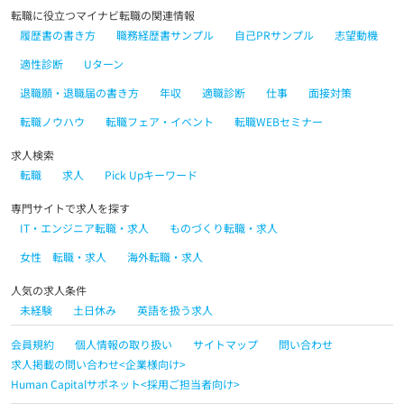
転職に役立つマイナビ転職の関連情報
履歴書の書き方
職務経歴書サンプル
自己PRサンプル
志望動機
適性診断
Uターン
退職願・退職届の書き方
年収
適職診断
仕事
面接対策
転職ノウハウ
転職フェア・イベント
転職WEBセミナー
求人検索
転職
求人
Pick Upキーワード
専門サイトで求人を探す
IT・エンジニア転職・求人
ものづくり転職・求人
女性 転職・求人
海外転職・求人
人気の求人条件
未経験
土日休み
英語を扱う求人
会員規約
個人情報の取り扱い
サイトマップ
問い合わせ
求人掲載の問い合わせ<企業様向け>
Human Capitalサポネット<採用ご担当者向け>