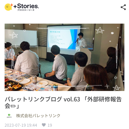
share
パレットリンクブログ vol.63 「外部研修報告
会✏️」
株式会社パレットリンク
2023-07-19 19:44
19