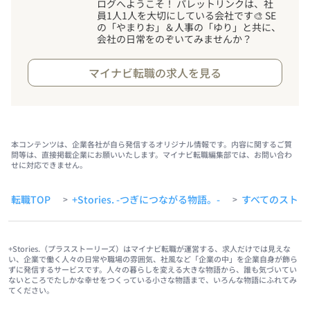
ログへようこそ
！
パレットリンクは、社
員1人1人を大切にしている会社です🎨 SE
の「やまりお」＆人事の「ゆり」と共に、
会社の日常をのぞいてみませんか？
マイナビ転職の求人を見る
本コンテンツは、企業各社が自ら発信するオリジナル情報です。内容に関するご質
問等は、直接掲載企業にお願いいたします。マイナビ転職編集部では、お問い合わ
せに対応できません。
転職TOP
+Stories. -つぎにつながる物語。-
すべてのストー
>
>
+Stories.（プラスストーリーズ）はマイナビ転職が運営する、求人だけでは見えな
い、企業で働く人々の日常や職場の雰囲気、社風など「企業の中」を企業自身が飾ら
ずに発信するサービスです。人々の暮らしを変える大きな物語から、誰も気づいてい
ないところでたしかな幸せをつくっている小さな物語まで、いろんな物語にふれてみ
てください。