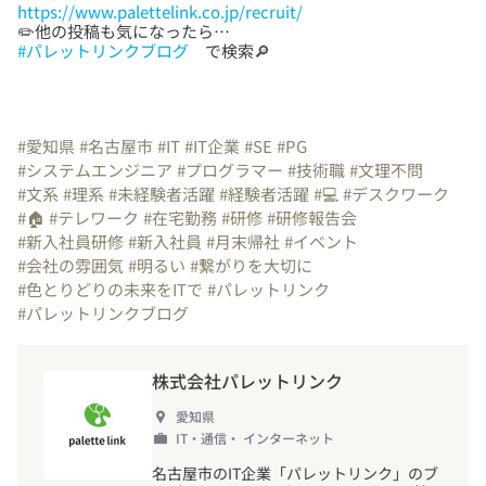
https://www.palettelink.co.jp/recruit/
#パレットリンクブログ
で検索🔎
#愛知県
#名古屋市
#IT
#IT企業
#SE
#PG
#システムエンジニア
#プログラマー
#技術職
#文理不問
#文系
#理系
#未経験者活躍
#経験者活躍
#💻
#デスクワーク
#🏠
#テレワーク
#在宅勤務
#研修
#研修報告会
#新入社員研修
#新入社員
#月末帰社
#イベント
#会社の雰囲気
#明るい
#繋がりを大切に
#色とりどりの未来をITで
#パレットリンク
#パレットリンクブログ
株式会社パレットリンク
愛知県
IT・通信・ インターネット
名古屋市のIT企業「パレットリンク」のブ