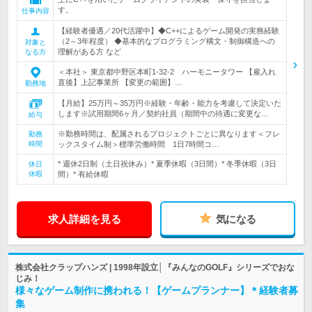
す。
仕事内容
【経験者優遇／20代活躍中】◆C++によるゲーム開発の実務経験
（2～3年程度） ◆基本的なプログラミング構文・制御構造への
対象と
理解がある方 など
なる方
＜本社＞ 東京都中野区本町1-32-2 ハーモニータワー 【雇入れ
直後】上記事業所 【変更の範囲】…
勤務地
【月給】25万円～35万円※経験・年齢・能力を考慮して決定いた
します※試用期間6ヶ月／契約社員（期間中の待遇に変更な…
給与
※勤務時間は、配属されるプロジェクトごとに異なります＜フレ
勤務
時間
ックスタイム制＞標準労働時間 1日7時間コ…
* 週休2日制（土日祝休み）* 夏季休暇（3日間）* 冬季休暇（3日
休日
休暇
間）* 有給休暇
求人詳細を見る
気になる
株式会社クラップハンズ | 1998年設立│『みんなのGOLF』シリーズでおな
じみ！
様々なゲーム制作に携われる！【ゲームプランナー】＊経験者募
集