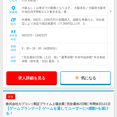
の方を歓迎！
なる方
大阪もしくは東京での勤務となります。 大阪本社／大阪府大阪市
中央区内平野町3-1-3 東京支店／東…
勤務地
年俸制：550万～1200万円※前職収入、経験を考慮の上、当社規
定により決定※固定残業代（77,000円以上/月、3…
給与
550万円～1200万円
初年度
年収
勤務
9：30～18：00（休憩60分）
時間
* 完全週休2日制（土日、祝）* 夏季休暇* 年末年始休暇* 年次有給
休日
休暇
休暇（初年度：10日 最高：2…
求人詳細を見る
気になる
新着
株式会社カプコン | 東証プライム上場企業│完全週休2日制│年間休日121日
【ゲームプランナー】ゲームを通してユーザーに<感動>を届け
る！