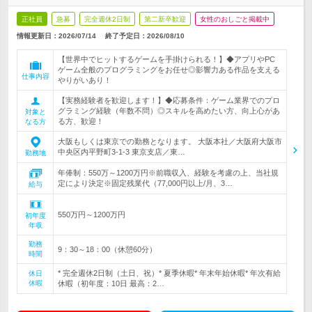
正社員
急募
完全週休2日制
第二新卒歓迎
女性のおしごと掲載中
情報更新日：2026/07/14
終了予定日：
2026/08/10
【世界中でヒットするゲームを手掛けられる！】◆アプリやPC
ゲーム全般のプログラミングをお任せ◎影響力ある作品を支える
仕事内容
やりがいあり！
【実務経験者を歓迎します！】◆応募条件：ゲーム業界でのプロ
グラミング経験（年数不問）◎スキルを高めたい方、向上心があ
対象と
る方、歓迎！
なる方
大阪もしくは東京での勤務となります。 大阪本社／大阪府大阪市
中央区内平野町3-1-3 東京支店／東…
勤務地
年俸制：550万～1200万円※前職収入、経験を考慮の上、当社規
定により決定※固定残業代（77,000円以上/月、3…
給与
550万円～1200万円
初年度
年収
勤務
9：30～18：00（休憩60分）
時間
* 完全週休2日制（土日、祝）* 夏季休暇* 年末年始休暇* 年次有給
休日
休暇
休暇（初年度：10日 最高：2…