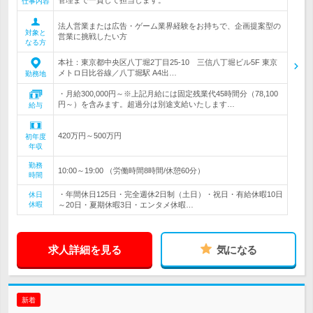
管理まで一貫して担当します。
仕事内容
法人営業または広告・ゲーム業界経験をお持ちで、企画提案型の
対象と
営業に挑戦したい方
なる方
本社：東京都中央区八丁堀2丁目25-10 三信八丁堀ビル5F 東京
メトロ日比谷線／八丁堀駅 A4出…
勤務地
・月給300,000円～※上記月給には固定残業代45時間分（78,100
円～）を含みます。超過分は別途支給いたします…
給与
420万円～500万円
初年度
年収
勤務
10:00～19:00 （労働時間8時間/休憩60分）
時間
・年間休日125日・完全週休2日制（土日）・祝日・有給休暇10日
休日
休暇
～20日・夏期休暇3日・エンタメ休暇…
求人詳細を見る
気になる
新着