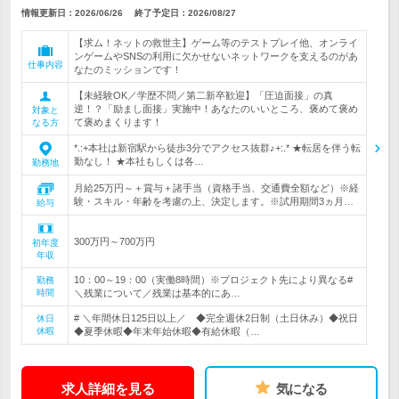
情報更新日：2026/06/26
終了予定日：
2026/08/27
【求ム！ネットの救世主】ゲーム等のテストプレイ他、オンライ
ンゲームやSNSの利用に欠かせないネットワークを支えるのがあ
仕事内容
なたのミッションです！
【未経験OK／学歴不問／第二新卒歓迎】「圧迫面接」の真
逆！？「励まし面接」実施中！あなたのいいところ、褒めて褒め
対象と
て褒めまくります！
なる方
*.:+本社は新宿駅から徒歩3分でアクセス抜群♪+:.* ★転居を伴う転
勤なし！ ★本社もしくは各…
勤務地
月給25万円～＋賞与＋諸手当（資格手当、交通費全額など）※経
験・スキル・年齢を考慮の上、決定します。※試用期間3ヵ月…
給与
300万円～700万円
初年度
年収
10：00～19：00（実働8時間）※プロジェクト先により異なる#
勤務
時間
＼残業について／残業は基本的にあ…
# ＼年間休日125日以上／ ◆完全週休2日制（土日休み）◆祝日
休日
休暇
◆夏季休暇◆年末年始休暇◆有給休暇（…
求人詳細を見る
気になる