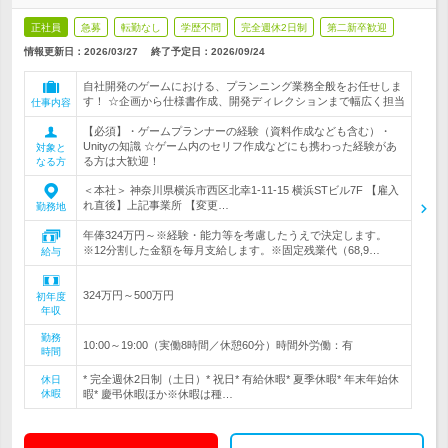
正社員
急募
転勤なし
学歴不問
完全週休2日制
第二新卒歓迎
情報更新日：2026/03/27
終了予定日：
2026/09/24
自社開発のゲームにおける、プランニング業務全般をお任せしま
す！ ☆企画から仕様書作成、開発ディレクションまで幅広く担当
仕事内容
【必須】・ゲームプランナーの経験（資料作成なども含む）・
Unityの知識 ☆ゲーム内のセリフ作成などにも携わった経験があ
対象と
る方は大歓迎！
なる方
＜本社＞ 神奈川県横浜市西区北幸1-11-15 横浜STビル7F 【雇入
れ直後】上記事業所 【変更…
勤務地
年俸324万円～※経験・能力等を考慮したうえで決定します。
※12分割した金額を毎月支給します。※固定残業代（68,9…
給与
324万円～500万円
初年度
年収
勤務
10:00～19:00（実働8時間／休憩60分）時間外労働：有
時間
* 完全週休2日制（土日）* 祝日* 有給休暇* 夏季休暇* 年末年始休
休日
休暇
暇* 慶弔休暇ほか※休暇は種…