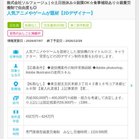
株式会社ソルフェージュ | ☆土日祝休み☆副業OK☆食事補助あり☆裁量労
働制で自由度も◎
人気アニメやゲームが題材【2Dデザイナー】
正社員
転勤なし
完全週休2日制
第二新卒歓迎
女性のおしごと掲載中
情報更新日：2026/07/07
終了予定日：
2026/12/28
人気アニメやゲームを題材とした遊技機のタイトルロゴ、キャラ
クター、背景などの2Dデザイン制作全般をお任せします。
仕事内容
【応募条件】 ◆遊技機案件の制作実務経験 ◆Adobe photoshop、
対象と
Adobe Illustratorの使用スキル
なる方
【転勤なし】 ◆東京都文京区本郷３丁目４３番１６号コア本郷ビ
ル６階 【雇入れ直後】上記事業所 【変…
勤務地
月給300,000円～400,000円※経験・能力を考慮して決定します。
※上記には固定残業代59,900円～（33時…
給与
432万円～624万円
初年度
年収
勤務
専門業務型裁量労働制 みなし労働時間：1日9.5時間
時間