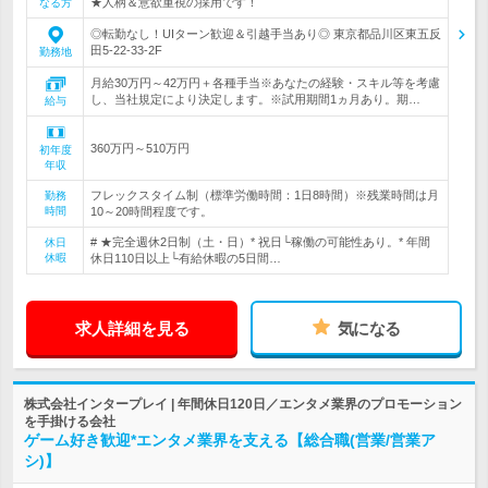
★人柄＆意欲重視の採用です！
なる方
◎転勤なし！UIターン歓迎＆引越手当あり◎ 東京都品川区東五反
田5-22-33-2F
勤務地
月給30万円～42万円＋各種手当※あなたの経験・スキル等を考慮
し、当社規定により決定します。※試用期間1ヵ月あり。期…
給与
360万円～510万円
初年度
年収
フレックスタイム制（標準労働時間：1日8時間）※残業時間は月
勤務
時間
10～20時間程度です。
# ★完全週休2日制（土・日）* 祝日└稼働の可能性あり。* 年間
休日
休暇
休日110日以上└有給休暇の5日間…
求人詳細を見る
気になる
株式会社インタープレイ | 年間休日120日／エンタメ業界のプロモーション
を手掛ける会社
ゲーム好き歓迎*エンタメ業界を支える【総合職(営業/営業ア
シ)】