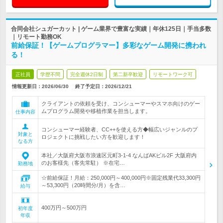
合同会社シュガーカット | ゲーム業界で豊富な実績｜年休125日｜手当多数
｜リモート勤務OK
前給保証！【ゲームプログラマー】多彩なゲーム開発に携われ
る！
正社員
学歴不問
完全週休2日制
第二新卒歓迎
リモートワーク可
情報更新日：2026/06/30
終了予定日：
2026/12/21
クライアントの依頼を受け、コンシューマーやスマホ向けのゲー
ムプログラム開発や移植作業を担当します。
仕事内容
コンシューマー経験者、CC++を使える方◆幅広いジャンルのプ
対象と
ロジェクトに挑戦したい方を歓迎します！
なる方
本社／大阪府大阪市浪速区元町3-1-4 なんばAKビル2F 大阪府内
のお客様先（客先常駐） ※在宅…
勤務地
☆前給保証！月給：250,000円～400,000円※固定残業代33,300円
～53,300円（20時間分/月）を含…
給与
400万円～500万円
初年度
年収