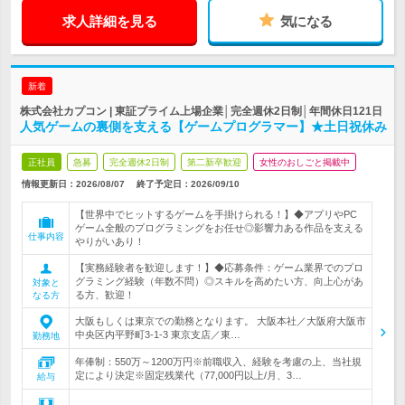
求人詳細を見る
気になる
新着
株式会社カプコン | 東証プライム上場企業│完全週休2日制│年間休日121日
人気ゲームの裏側を支える【ゲームプログラマー】★土日祝休み
正社員
急募
完全週休2日制
第二新卒歓迎
女性のおしごと掲載中
情報更新日：2026/08/07
終了予定日：
2026/09/10
【世界中でヒットするゲームを手掛けられる！】◆アプリやPC
ゲーム全般のプログラミングをお任せ◎影響力ある作品を支える
仕事内容
やりがいあり！
【実務経験者を歓迎します！】◆応募条件：ゲーム業界でのプロ
グラミング経験（年数不問）◎スキルを高めたい方、向上心があ
対象と
る方、歓迎！
なる方
大阪もしくは東京での勤務となります。 大阪本社／大阪府大阪市
中央区内平野町3-1-3 東京支店／東…
勤務地
年俸制：550万～1200万円※前職収入、経験を考慮の上、当社規
定により決定※固定残業代（77,000円以上/月、3…
給与