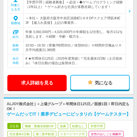
【学歴不問｜経験者募集】＜必須＞◆ゲームプログラミング経験
対象と
（2年以上）＊ゲーム好きな社員が多数在籍しています！
なる方
＜本社＞ 大阪府大阪市中央区淡路町1-6-9 DPスクエア堺筋本町
3F 【雇入れ直後】上記の事業所…
勤務地
年俸 3,060,000円～4,020,000円※年俸額を12分割し、毎月1/12を
支給します。※経験・年齢・能力を…
給与
10:00～18:30（実働7時間30分／休憩60分）※時間外労働あり※
勤務
時間
月平均残業21.3時間
# ★年間休日125日（2025年度実績）* 完全週休2日制（土日祝休
休日
休暇
み）└休日出勤の場合は振替休日…
求人詳細を見る
気になる
ALJOY株式会社 | ＜上場グループ＞年間休日125日／面接1回！即日内定も
OK！
ゲームだってIT！業界デビューにピッタリの【ゲームテスター】
正社員
職種・業種未経験OK
急募
転勤なし
学歴不問
完全週休2日制
第二新卒歓迎
リモートワーク可
女性のおしごと掲載中