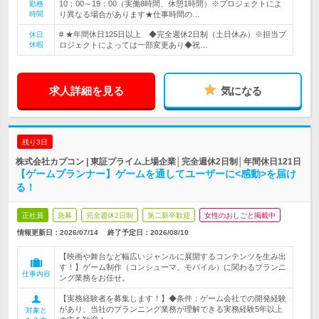
10：00～19：00（実働8時間、休憩1時間）※プロジェクトによ
勤務
時間
り異なる場合があります★仕事時間の…
# ★年間休日125日以上 ◆完全週休2日制（土日休み）※担当プ
休日
休暇
ロジェクトによっては一部変更あり◆祝…
求人詳細を見る
気になる
残り3日
株式会社カプコン | 東証プライム上場企業│完全週休2日制│年間休日121日
【ゲームプランナー】ゲームを通してユーザーに<感動>を届け
る！
正社員
急募
完全週休2日制
第二新卒歓迎
女性のおしごと掲載中
情報更新日：2026/07/14
終了予定日：
2026/08/10
【映画や舞台など幅広いジャンルに展開するコンテンツを生み出
す！】ゲーム制作（コンシューマ、モバイル）に関わるプランニ
仕事内容
ング業務をお任せ。
【実務経験者を募集します！】◆条件：ゲーム会社での開発経験
があり、当社のプランニング業務が理解できる実務経験5年以上
対象と