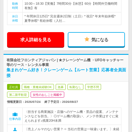
10:00～18:30【実働】7時間30分【休憩】60分【時間外労働時間
勤務
時間
有無】有
* 年間休日125日* 完全週休2日制（土日）* 祝日* 年末年始休暇*
休日
休暇
夏季休暇* 有給休暇（入社…
求人詳細を見る
気になる
有限会社フロンティアジャパン | ★クレーンゲーム機 ・UFOキャッチャー
等のリース・レンタル事業
集まれゲーム好き！クレーンゲーム【ルート営業】応募者全員面
接
正社員
職種・業種未経験OK
急募
転勤なし
学歴不問
第二新卒歓迎
女性のおしごと掲載中
情報更新日：2026/07/24
終了予定日：
2026/08/27
〈担当する商業施設・店舗へのゲーム機・景品の提案、メンテナ
ンスなどを担当。〉◎ゲーム機の取扱い、メンテ作業はすぐに覚
仕事内容
えられます♪残業20H未満
〔売上ノルマのない営業？⇒ 当社の営業は一味違います。〕未経