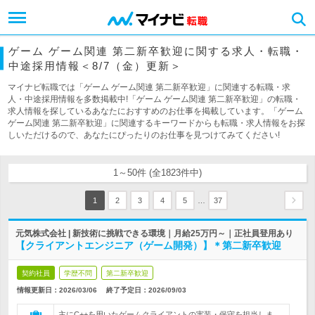
ゲーム ゲーム関連 第二新卒歓迎に関する求人・転職・
中途採用情報＜8/7（金）更新＞
マイナビ転職では「ゲーム ゲーム関連 第二新卒歓迎」に関連する転職・求
人・中途採用情報を多数掲載中!「ゲーム ゲーム関連 第二新卒歓迎」の転職・
求人情報を探しているあなたにおすすめのお仕事を掲載しています。「ゲーム
ゲーム関連 第二新卒歓迎」に関連するキーワードからも転職・求人情報をお探
しいただけるので、あなたにぴったりのお仕事を見つけてみてください!
1～50件 (全1823件中)
…
1
2
3
4
5
37
元気株式会社 | 新技術に挑戦できる環境｜月給25万円～｜正社員登用あり
【クライアントエンジニア（ゲーム開発）】＊第二新卒歓迎
契約社員
学歴不問
第二新卒歓迎
情報更新日：2026/03/06
終了予定日：
2026/09/03
主にC++を用いたゲームクライアントの実装・保守を担当しま