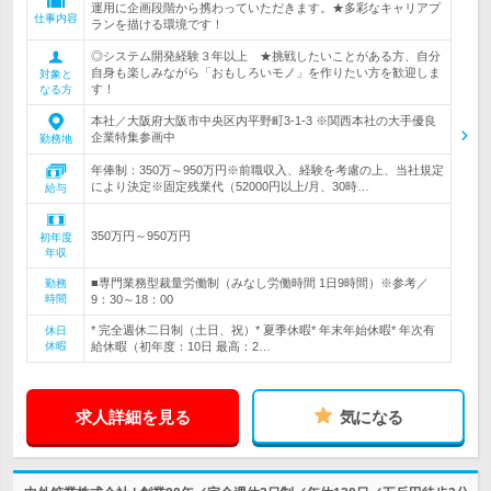
運用に企画段階から携わっていただきます。★多彩なキャリアプ
仕事内容
ランを描ける環境です！
◎システム開発経験３年以上 ★挑戦したいことがある方、自分
自身も楽しみながら「おもしろいモノ」を作りたい方を歓迎しま
対象と
す！
なる方
本社／大阪府大阪市中央区内平野町3-1-3 ※関西本社の大手優良
企業特集参画中
勤務地
年俸制：350万～950万円※前職収入、経験を考慮の上、当社規定
により決定※固定残業代（52000円以上/月、30時…
給与
350万円～950万円
初年度
年収
■専門業務型裁量労働制（みなし労働時間 1日9時間）※参考／
勤務
時間
9：30～18：00
* 完全週休二日制（土日、祝）* 夏季休暇* 年末年始休暇* 年次有
休日
休暇
給休暇（初年度：10日 最高：2…
求人詳細を見る
気になる