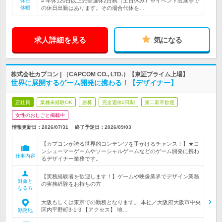
# 年休120日以上完全週休2日制（土日休み）※イベント出展等で
休日
休暇
の休日出勤はあります。その場合代休を…
求人詳細を見る
気になる
株式会社カプコン | （CAPCOM CO., LTD.）【東証プライム上場】
世界に展開するゲーム開発に携わる！【デザイナー】
正社員
業種未経験OK
急募
完全週休2日制
第二新卒歓迎
女性のおしごと掲載中
情報更新日：2026/07/31
終了予定日：
2026/09/03
【カプコンが誇る世界的コンテンツを手がけるチャンス！】★コ
ンシューマーゲームやソーシャルゲームなどのゲーム開発に携わ
仕事内容
るデザイナー業務です。
【実務経験者を歓迎します！】ゲームや映像業界でデザイン業務
対象と
の実務経験をお持ちの方
なる方
大阪もしくは東京での勤務となります。 本社／大阪府大阪市中央
区内平野町3-1-3 【アクセス】 地…
勤務地