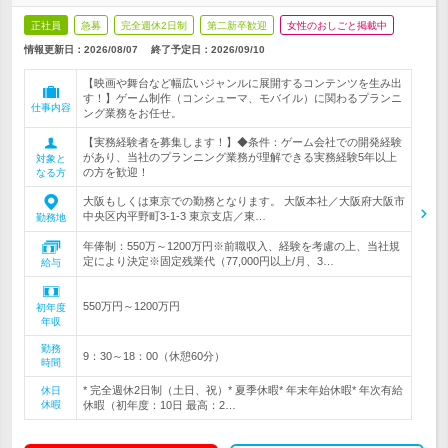
正社員
急募
完全週休2日制
第二新卒歓迎
女性のおしごと掲載中
情報更新日：2026/08/07
終了予定日：
2026/09/10
【映画や舞台など幅広いジャンルに展開するコンテンツを生み出
す！】ゲーム制作（コンシューマ、モバイル）に関わるプランニ
仕事内容
ング業務をお任せ。
【実務経験者を募集します！】◆条件：ゲーム会社での開発経験
があり、当社のプランニング業務が理解できる実務経験5年以上
対象と
の方を歓迎！
なる方
大阪もしくは東京での勤務となります。 大阪本社／大阪府大阪市
中央区内平野町3-1-3 東京支店／東…
勤務地
年俸制：550万～1200万円※前職収入、経験を考慮の上、当社規
定により決定※固定残業代（77,000円以上/月、3…
給与
550万円～1200万円
初年度
年収
勤務
9：30～18：00（休憩60分）
時間
* 完全週休2日制（土日、祝）* 夏季休暇* 年末年始休暇* 年次有給
休日
休暇
休暇（初年度：10日 最高：2…