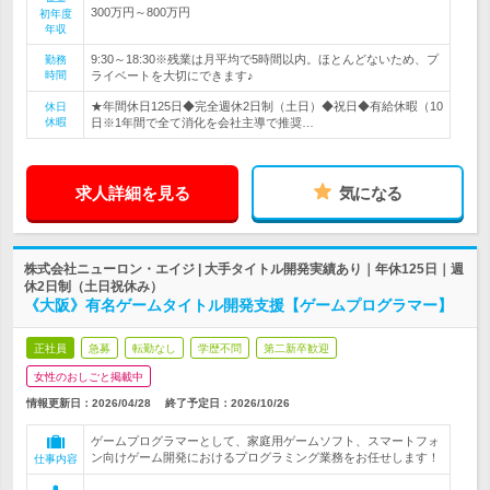
300万円～800万円
初年度
年収
9:30～18:30※残業は月平均で5時間以内。ほとんどないため、プ
勤務
時間
ライベートを大切にできます♪
★年間休日125日◆完全週休2日制（土日）◆祝日◆有給休暇（10
休日
休暇
日※1年間で全て消化を会社主導で推奨…
求人詳細を見る
気になる
株式会社ニューロン・エイジ | 大手タイトル開発実績あり｜年休125日｜週
休2日制（土日祝休み）
《大阪》有名ゲームタイトル開発支援【ゲームプログラマー】
正社員
急募
転勤なし
学歴不問
第二新卒歓迎
女性のおしごと掲載中
情報更新日：2026/04/28
終了予定日：
2026/10/26
ゲームプログラマーとして、家庭用ゲームソフト、スマートフォ
ン向けゲーム開発におけるプログラミング業務をお任せします！
仕事内容