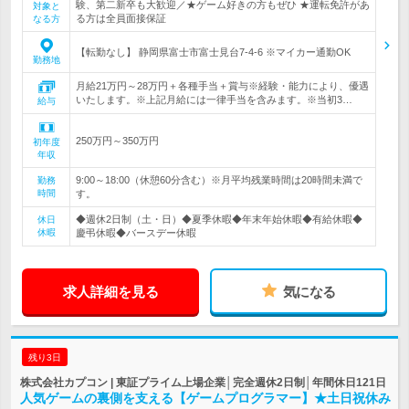
験、第二新卒も大歓迎／★ゲーム好きの方もぜひ ★運転免許があ
対象と
る方は全員面接保証
なる方
【転勤なし】 静岡県富士市富士見台7-4-6 ※マイカー通勤OK
勤務地
月給21万円～28万円＋各種手当＋賞与※経験・能力により、優遇
いたします。※上記月給には一律手当を含みます。※当初3…
給与
250万円～350万円
初年度
年収
9:00～18:00（休憩60分含む）※月平均残業時間は20時間未満で
勤務
時間
す。
◆週休2日制（土・日）◆夏季休暇◆年末年始休暇◆有給休暇◆
休日
休暇
慶弔休暇◆バースデー休暇
求人詳細を見る
気になる
残り3日
株式会社カプコン | 東証プライム上場企業│完全週休2日制│年間休日121日
人気ゲームの裏側を支える【ゲームプログラマー】★土日祝休み