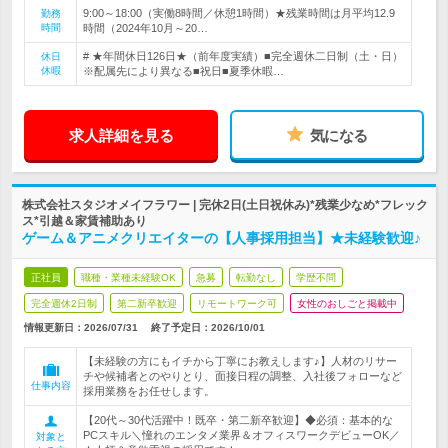
9:00～18:00（実働8時間／休憩1時間）★残業時間は月平均12.9
勤務
時間
時間（2024年10月～20…
# ★年間休日126日★（前年度実績）■完全週休二日制（土・日）
休日
休暇
※配属先により異なる■祝日■夏季休暇…
求人詳細を見る
気になる
株式会社スタジオメイフラワー | 完休2日(土日祝休み)*残業少なめ*フレック
ス*引越＆家賃補助あり
ゲーム＆アニメクリエイターの【人事採用担当】★未経験歓迎♪
正社員
職種・業種未経験OK
急募
転勤なし
学歴不問
完全週休2日制
第二新卒歓迎
リモートワーク可
女性のおしごと掲載中
情報更新日：2026/07/31
終了予定日：
2026/10/01
【未経験の方にもイチから丁寧にお教えします♪】人材のリサー
チや候補者とのやりとり、面接日程の調整、入社後フォローなど
仕事内容
採用業務をお任せします。
【20代～30代活躍中！既卒・第二新卒歓迎】◆必須：基本的な
PCスキル＼憧れのエンタメ業界＆オフィスワークデビューOK／
対象と