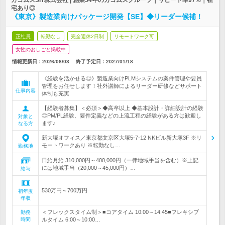
カコムスSIT株式会社 | 創業54年のカコムスグループ｜リピート率97%｜在
宅あり◎
《東京》製造業向けパッケージ開発【SE】◆リーダー候補！
正社員
転勤なし
完全週休2日制
リモートワーク可
女性のおしごと掲載中
情報更新日：2026/08/03
終了予定日：
2027/01/18
《経験を活かせる◎》製造業向けPLMシステムの案件管理や要員
管理をお任せします！社外講師によるリーダー研修などサポート
仕事内容
体制も充実
【経験者募集】＜必須＞◆高卒以上 ◆基本設計・詳細設計の経験
◎PM/PL経験、要件定義などの上流工程の経験がある方は歓迎し
対象と
ます♪
なる方
新大塚オフィス／東京都文京区大塚5-7-12 NKビル新大塚3F ※リ
モートワークあり ※転勤なし…
勤務地
日給月給 310,000円～400,000円（一律地域手当を含む）※上記
には地域手当（20,000～45,000円）…
給与
530万円～700万円
初年度
年収
＜フレックスタイム制＞■コアタイム 10:00～14:45■フレキシブ
勤務
時間
ルタイム 6:00～10:00…