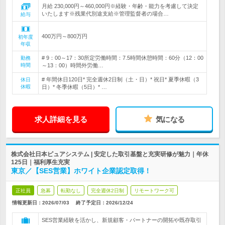
月給 230,000円～460,000円※経験・年齢・能力を考慮して決定
いたします※残業代別途支給※管理監督者の場合…
給与
400万円～800万円
初年度
年収
# 9：00～17：30所定労働時間：7.5時間休憩時間：60分（12：00
勤務
時間
～13：00）時間外労働…
# 年間休日120日* 完全週休2日制（土・日）* 祝日* 夏季休暇（3
休日
休暇
日）* 冬季休暇（5日）* …
求人詳細を見る
気になる
株式会社日本ピュアシステム | 安定した取引基盤と充実研修が魅力｜年休
125日｜福利厚生充実
東京／【SES営業】ホワイト企業認定取得！
正社員
急募
転勤なし
完全週休2日制
リモートワーク可
情報更新日：2026/07/03
終了予定日：
2026/12/24
SES営業経験を活かし、新規顧客・パートナーの開拓や既存取引