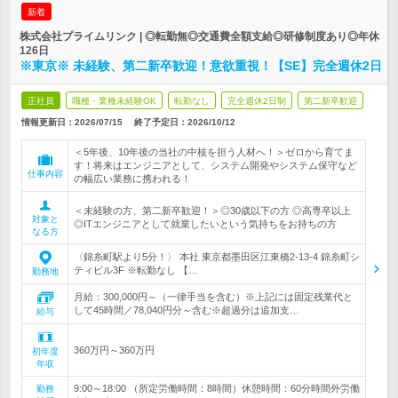
新着
株式会社プライムリンク | ◎転勤無◎交通費全額支給◎研修制度あり◎年休
126日
※東京※ 未経験、第二新卒歓迎！意欲重視！【SE】完全週休2日
正社員
職種・業種未経験OK
転勤なし
完全週休2日制
第二新卒歓迎
情報更新日：2026/07/15
終了予定日：
2026/10/12
＜5年後、10年後の当社の中核を担う人材へ！＞ゼロから育てま
す！将来はエンジニアとして、システム開発やシステム保守など
仕事内容
の幅広い業務に携われる！
＜未経験の方、第二新卒歓迎！＞◎30歳以下の方 ◎高専卒以上
対象と
◎ITエンジニアとして就業したいという気持ちをお持ちの方
なる方
〈錦糸町駅より5分！〉 本社 東京都墨田区江東橋2-13-4 錦糸町シ
ティビル3F ※転勤なし 【…
勤務地
月給：300,000円～（一律手当を含む）※上記には固定残業代と
して45時間／78,040円分～含む※超過分は追加支…
給与
360万円～360万円
初年度
年収
9:00～18:00 （所定労働時間：8時間）休憩時間：60分時間外労働
勤務