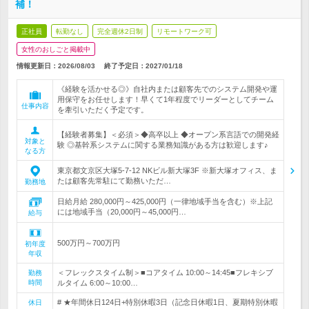
補！
正社員
転勤なし
完全週休2日制
リモートワーク可
女性のおしごと掲載中
情報更新日：2026/08/03
終了予定日：
2027/01/18
《経験を活かせる◎》自社内または顧客先でのシステム開発や運
用保守をお任せします！早くて1年程度でリーダーとしてチーム
仕事内容
を牽引いただく予定です。
【経験者募集】＜必須＞◆高卒以上 ◆オープン系言語での開発経
対象と
験 ◎基幹系システムに関する業務知識がある方は歓迎します♪
なる方
東京都文京区大塚5-7-12 NKビル新大塚3F ※新大塚オフィス、ま
たは顧客先常駐にて勤務いただ…
勤務地
日給月給 280,000円～425,000円（一律地域手当を含む）※上記
には地域手当（20,000円～45,000円…
給与
500万円～700万円
初年度
年収
＜フレックスタイム制＞■コアタイム 10:00～14:45■フレキシブ
勤務
時間
ルタイム 6:00～10:00…
# ★年間休日124日+特別休暇3日（記念日休暇1日、夏期特別休暇
休日