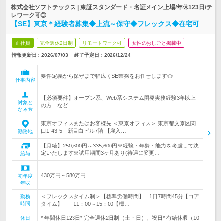
株式会社ソフトテックス | 東証スタンダード・名証メイン上場/年休123日/テ
レワーク可◎
【SE】東京＊経験者募集◆上流～保守◆フレックス◆在宅可
正社員
完全週休2日制
リモートワーク可
女性のおしごと掲載中
情報更新日：2026/07/03
終了予定日：
2026/12/24
要件定義から保守まで幅広くSE業務をお任せします◎
仕事内容
【必須要件】オープン系、Web系システム開発実務経験3年以上
対象と
の方 など
なる方
東京オフィスまたはお客様先 ＜東京オフィス＞ 東京都文京区関
口1-43-5 新目白ビル7階 【雇入…
勤務地
【月給】250,600円～335,600円※経験・年齢・能力を考慮して決
定いたします※試用期間3ヶ月あり(待遇に変更…
給与
430万円～580万円
初年度
年収
＜フレックスタイム制＞【標準労働時間】 1日7時間45分【コア
勤務
時間
タイム】 11：00～15：00【標…
* 年間休日123日* 完全週休2日制（土・日）、祝日* 有給休暇（10
休日