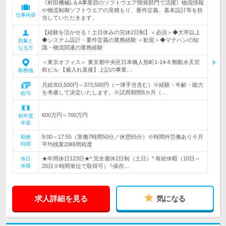
《村田機械L＆A事業部のソフトウエア開発部門で活躍》物流情報
や物流制御ソフトウエアの見積もり、要件定義、基本設計等を担
仕事内容
当していただきます。
【経験を活かせる！土日休みの完休2日制】＜必須＞◆大卒以上
◆システム設計・要件定義の業務経験 ＜歓迎＞◆マテハンの知
対象と
識・物流関連の業務経験
なる方
＜東京オフィス＞ 東京都中央区日本橋人形町1-14-8 郵船水天宮
前ビル 【雇入れ直後】上記の事業…
勤務地
月給303,500円～373,500円（一律手当含む）※経験・年齢・能力
を考慮して決定いたします。※試用期間6カ月（…
給与
600万円～700万円
初年度
年収
9:00～17:55（実働7時間50分／休憩65分）※時間外労働あり※月
勤務
時間
平均残業20時間程度
★年間休日123日★* 完全週休2日制（土日）* 有給休暇（10日～
休日
休暇
20日※時間単位で取得可）└保存…
求人詳細を見る
気になる