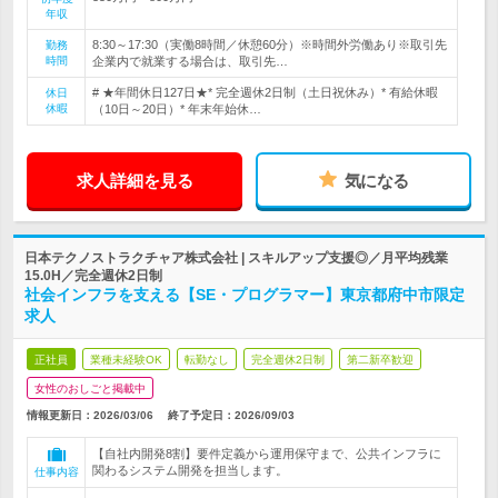
年収
8:30～17:30（実働8時間／休憩60分）※時間外労働あり※取引先
勤務
時間
企業内で就業する場合は、取引先…
# ★年間休日127日★* 完全週休2日制（土日祝休み）* 有給休暇
休日
休暇
（10日～20日）* 年末年始休…
求人詳細を見る
気になる
日本テクノストラクチャア株式会社 | スキルアップ支援◎／月平均残業
15.0H／完全週休2日制
社会インフラを支える【SE・プログラマー】東京都府中市限定
求人
正社員
業種未経験OK
転勤なし
完全週休2日制
第二新卒歓迎
女性のおしごと掲載中
情報更新日：2026/03/06
終了予定日：
2026/09/03
【自社内開発8割】要件定義から運用保守まで、公共インフラに
関わるシステム開発を担当します。
仕事内容