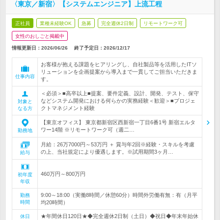
〈東京／新宿〉【システムエンジニア】上流工程
正社員
業種未経験OK
急募
完全週休2日制
リモートワーク可
女性のおしごと掲載中
情報更新日：2026/06/26
終了予定日：
2026/12/17
お客様が抱える課題をヒアリングし、自社製品等を活用したITソ
リューションを企画提案から導入まで一貫してご担当いただきま
仕事内容
す。
＜必須＞■高卒以上■提案、要件定義、設計、開発、テスト、保守
などシステム開発における何らかの実務経験＜歓迎＞■プロジェ
対象と
クトマネジメント経験
なる方
【東京オフィス】 東京都新宿区西新宿一丁目6番1号 新宿エルタ
ワー14階 ※リモートワーク可（週二…
勤務地
月給：26万7000円～53万円 ＋ 賞与年2回※経験・スキルを考慮
の上、当社規定により優遇します。※試用期間3ヶ月…
給与
460万円～800万円
初年度
年収
9:00～18:00（実働8時間／休憩60分）時間外労働有無：有（月平
勤務
時間
均20時間）
★年間休日120日★◆完全週休2日制（土日）◆祝日◆年末年始休
休日