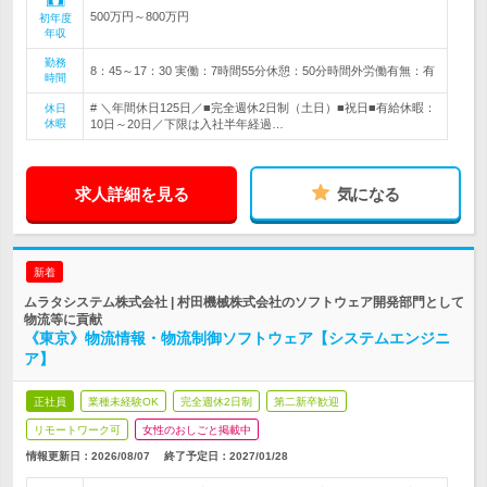
500万円～800万円
初年度
年収
勤務
8：45～17：30 実働：7時間55分休憩：50分時間外労働有無：有
時間
# ＼年間休日125日／■完全週休2日制（土日）■祝日■有給休暇：
休日
休暇
10日～20日／下限は入社半年経過…
求人詳細を見る
気になる
新着
ムラタシステム株式会社 | 村田機械株式会社のソフトウェア開発部門として
物流等に貢献
《東京》物流情報・物流制御ソフトウェア【システムエンジニ
ア】
正社員
業種未経験OK
完全週休2日制
第二新卒歓迎
リモートワーク可
女性のおしごと掲載中
情報更新日：2026/08/07
終了予定日：
2027/01/28