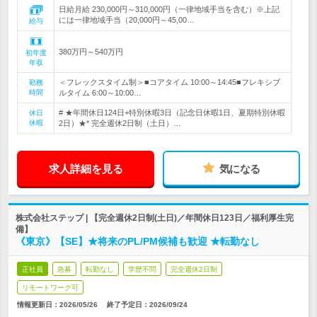
日給月給 230,000円～310,000円（一律地域手当を含む）※上記
には一律地域手当（20,000円～45,00…
給与
380万円～540万円
初年度
年収
＜フレックスタイム制＞■コアタイム 10:00～14:45■フレキシブ
勤務
時間
ルタイム 6:00～10:00…
# ★年間休日124日+特別休暇3日（記念日休暇1日、夏期特別休暇
休日
休暇
2日）★* 完全週休2日制（土日）…
求人詳細を見る
気になる
株式会社ステップ | 【完全週休2日制(土日)／年間休日123日／福利厚生完
備】
《東京》【SE】★将来のPL/PM候補も歓迎 ★転勤なし
正社員
急募
転勤なし
学歴不問
完全週休2日制
リモートワーク可
情報更新日：2026/05/26
終了予定日：
2026/09/24