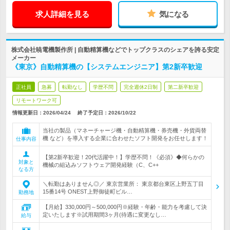
求人詳細を見る
気になる
株式会社暁電機製作所 | 自動精算機などでトップクラスのシェアを誇る安定
メーカー
《東京》自動精算機の【システムエンジニア】第2新卒歓迎
正社員
急募
転勤なし
学歴不問
完全週休2日制
第二新卒歓迎
リモートワーク可
情報更新日：2026/04/24
終了予定日：
2026/10/22
当社の製品（マネーチャージ機・自動精算機・券売機・外貨両替
機 など）を導入する企業に合わせたソフト開発をお任せします！
仕事内容
【第2新卒歓迎！20代活躍中！】学歴不問！《必須》◆何らかの
対象と
機械の組込みソフトウェア開発経験（C、C++
なる方
＼転勤はありません◎／ 東京営業所： 東京都台東区上野五丁目
15番14号 ONEST上野御徒町ビル…
勤務地
【月給】330,000円～500,000円※経験・年齢・能力を考慮して決
定いたします※試用期間3ヶ月(待遇に変更なし…
給与