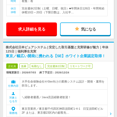
時間
有無：有
完全週休2日制（土曜、日曜、祝日）■年間休日126日・年間有給
休日
休暇
休暇10日～20日（下限日数は、入社半…
求人詳細を見る
気になる
株式会社日本ピュアシステム | 安定した取引基盤と充実研修が魅力｜年休
125日｜福利厚生充実
東京／幅広い開発に携われる【SE】ホワイト企業認定取得！
正社員
急募
転勤なし
完全週休2日制
リモートワーク可
情報更新日：2026/07/03
終了予定日：
2026/12/24
大手生命保険会社やSIer向けの業務システム設計・開発・運用を
担当します。
仕事内容
＼経験者優遇／Java言語経験者歓迎！
対象と
なる方
東京営業所／東京都千代田区神田須田町1-4-1 日宝須田町ビル
2F または、東京都23区内の顧客先…
勤務地