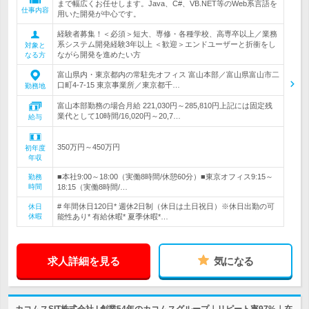
まで幅広くお任せします。Java、C#、VB.NET等のWeb系言語を
仕事内容
用いた開発が中心です。
経験者募集！＜必須＞短大、専修・各種学校、高専卒以上／業務
系システム開発経験3年以上 ＜歓迎＞エンドユーザーと折衝をし
対象と
ながら開発を進めたい方
なる方
富山県内・東京都内の常駐先オフィス 富山本部／富山県富山市二
口町4-7-15 東京事業所／東京都千…
勤務地
富山本部勤務の場合月給 221,030円～285,810円上記には固定残
業代として10時間/16,020円～20,7…
給与
350万円～450万円
初年度
年収
■本社9:00～18:00（実働8時間/休憩60分）■東京オフィス9:15～
勤務
時間
18:15（実働8時間/…
# 年間休日120日* 週休2日制（休日は土日祝日）※休日出勤の可
休日
休暇
能性あり* 有給休暇* 夏季休暇*…
求人詳細を見る
気になる