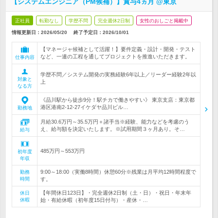
【システムエンジニア（PM候補）】賞与4ヵ月 @東京
正社員
転勤なし
学歴不問
完全週休2日制
女性のおしごと掲載中
情報更新日：2026/05/20
終了予定日：
2026/10/01
【マネージャ候補として活躍！】要件定義・設計・開発・テスト
など、一連の工程を通してプロジェクトを推進いただきます。
仕事内容
学歴不問／システム開発の実務経験6年以上／リーダー経験2年以
対象と
上
なる方
《品川駅から徒歩9分！駅チカで働きやすい》 東京支店：東京都
港区港南2-12-27イケダヤ品川ビル…
勤務地
月給30.6万円～35.5万円＋諸手当※経験、能力などを考慮のう
え、給与額を決定いたします。※試用期間３ヶ月あり。そ…
給与
485万円～553万円
初年度
年収
9:00～18:00（実働8時間）休憩60分※残業は月平均12時間程度で
勤務
時間
す。
【年間休日123日】・完全週休2日制（土・日）・祝日・年末年
休日
休暇
始・有給休暇（初年度15日付与）・産休・…