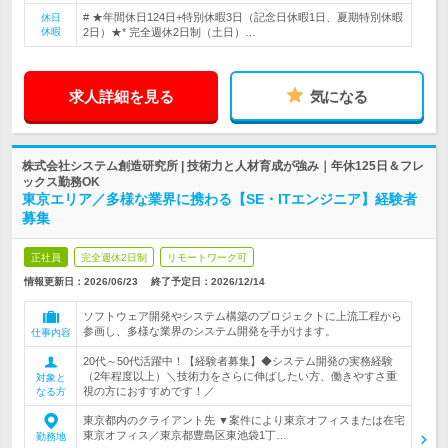
# ★年間休日124日+特別休暇3日（記念日休暇1日、夏期特別休暇
休日
休暇
2日）★* 完全週休2日制（土日）…
求人詳細を見る
気になる
株式会社システム創造研究所 | 技術力と人材育成が強み｜年休125日＆フレ
ックス勤務OK
東京エリア／多様な業界に携わる【SE・ITエンジニア】経験者
募集
正社員
完全週休2日制
リモートワーク可
情報更新日：2026/06/23
終了予定日：
2026/12/14
ソフトウェア開発やシステム構築のプロジェクトに上流工程から
参画し、多様な業界のシステム開発を手がけます。
仕事内容
20代～50代活躍中！【経験者募集】◆システム開発の実務経験
（2年程度以上）＼技術力をさらに伸ばしたい方、働きやすさ重
対象と
視の方におすすめです！／
なる方
東京都内のクライアント先 ▼案件により東京オフィスまたは在宅
東京オフィス／東京都豊島区東池袋1丁…
勤務地