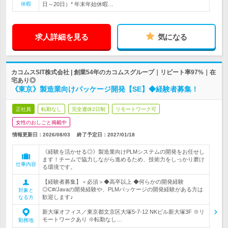
休暇
日～20日）* 年末年始休暇…
求人詳細を見る
気になる
カコムスSIT株式会社 | 創業54年のカコムスグループ｜リピート率97%｜在
宅あり◎
《東京》製造業向けパッケージ開発【SE】◆経験者募集！
正社員
転勤なし
完全週休2日制
リモートワーク可
女性のおしごと掲載中
情報更新日：2026/08/03
終了予定日：
2027/01/18
《経験を活かせる◎》製造業向けPLMシステムの開発をお任せし
ます！チームで協力しながら進めるため、技術力をしっかり磨け
仕事内容
る環境です。
【経験者募集】＜必須＞◆高卒以上 ◆何らかの開発経験
◎C#/Javaの開発経験や、PLMパッケージの開発経験がある方は
対象と
歓迎します♪
なる方
新大塚オフィス／東京都文京区大塚5-7-12 NKビル新大塚3F ※リ
モートワークあり ※転勤なし…
勤務地