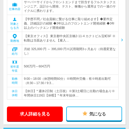
サーバーサイドからフロントエンドまで担当するフルスタックエ
ンジニア。設計から開発、テスト、稼働から運用までの一連のサ
仕事内容
イクルに携わります。
【学歴不問／社会貢献に繋がる仕事に取り組めます】◆要件定
義、詳細設計の経験 ◆3年以上のフロントエンド開発経験 ◆3年
対象と
以上のバックエンド開発経験
なる方
【東京オフィス】 東京都中央区京橋2-11-4 カクトビル宝町6F ※
転勤は当面ありません 【雇入…
勤務地
月給 325,000 円 ～ 395,000 円※試用期間3ヶ月あり（待遇変更な
し）
給与
500万円～604万円
初年度
年収
9:00～18:00（休憩時間60分）※時間外労働：有※時差出勤可
勤務
時間
（8:30～17:30 / 9:3…
【休日】* 週休2日制（土日祝）※第3土曜日に出勤の場合あり※
休日
休暇
年間休日119日【休暇】* 年末年始休…
求人詳細を見る
気になる