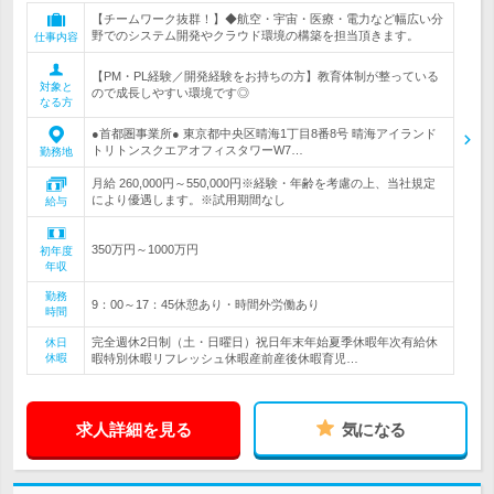
【チームワーク抜群！】◆航空・宇宙・医療・電力など幅広い分
野でのシステム開発やクラウド環境の構築を担当頂きます。
仕事内容
【PM・PL経験／開発経験をお持ちの方】教育体制が整っている
対象と
ので成長しやすい環境です◎
なる方
●首都圏事業所● 東京都中央区晴海1丁目8番8号 晴海アイランド
トリトンスクエアオフィスタワーW7…
勤務地
月給 260,000円～550,000円※経験・年齢を考慮の上、当社規定
により優遇します。※試用期間なし
給与
350万円～1000万円
初年度
年収
勤務
9：00～17：45休憩あり・時間外労働あり
時間
完全週休2日制（土・日曜日）祝日年末年始夏季休暇年次有給休
休日
休暇
暇特別休暇リフレッシュ休暇産前産後休暇育児…
求人詳細を見る
気になる