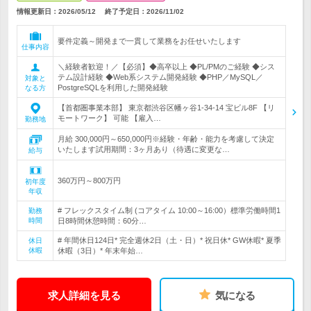
情報更新日：2026/05/12
終了予定日：
2026/11/02
要件定義～開発まで一貫して業務をお任せいたします
仕事内容
＼経験者歓迎！／【必須】◆高卒以上 ◆PL/PMのご経験 ◆シス
テム設計経験 ◆Web系システム開発経験 ◆PHP／MySQL／
対象と
PostgreSQLを利用した開発経験
なる方
【首都圏事業本部】 東京都渋谷区幡ヶ谷1-34-14 宝ビル8F 【リ
モートワーク】 可能 【雇入…
勤務地
月給 300,000円～650,000円※経験・年齢・能力を考慮して決定
いたします試用期間：3ヶ月あり（待遇に変更な…
給与
360万円～800万円
初年度
年収
# フレックスタイム制 (コアタイム 10:00～16:00）標準労働時間1
勤務
時間
日8時間休憩時間：60分…
# 年間休日124日* 完全週休2日（土・日）* 祝日休* GW休暇* 夏季
休日
休暇
休暇（3日）* 年末年始…
求人詳細を見る
気になる