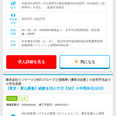
月給325,000円～473,000円※固定残業代44,000円～64,000円（20
時間分）を含む。 超過分別途支…
給与
450万円～650万円
初年度
年収
09：00～18：00時間外勤務あり：月平均12時間休憩：60分実
勤務
時間
働：8時間
完全週休2日制（土・日）、祝日年末年始休暇有給休暇夏季休暇
休日
休暇
結婚休暇リフレッシュ休暇birthday休…
求人詳細を見る
気になる
株式会社リンケージ | NECグループと信頼厚い優良SI企業｜☆住宅手当あり
☆手当充実
《東京・富山募集》経験を活かす◎【SE】☆年間休日120日
正社員
急募
情報更新日：2026/06/26
終了予定日：
2026/12/17
Web系業務システムの開発プロジェクトにて、要件定義から運用