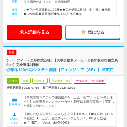
時間
なる場合があります。※残業時間…
# ★平均年間休日は129日★◆完全週休2日制（土・日）◆祝日
休日
休暇
◆GW休暇◆夏季休暇◆年末年始休暇◆年…
求人詳細を見る
気になる
新着
シー・ディー・エル株式会社 | 【大手自動車メーカーと長年取引◎独立系
SIer】完全週休2日制
◎年休120日◎システム開発【ITエンジニア（SE）】※東京
正社員
急募
転勤なし
完全週休2日制
女性のおしごと掲載中
情報更新日：2026/07/10
終了予定日：
2026/12/31
【事業管理システムの開発案件を、上流下流”マルっと”手掛けま
す◎】自動車業界の大手メーカーと30年以上取引実施中！安定し
仕事内容
た経営を続けています。
【頼りになる先輩がいるから安心◎】■高卒以上■SE経験（4～5
年程度）★「上流工程にチャレンジしたい！」PGさん歓迎
対象と
★『.NET』『Java』未経験OK！
なる方