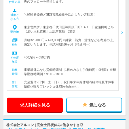
先のフォローを担当します。
仕事内容
＼経験者優遇／SES営業経験を活かしたい方歓迎！
対象と
なる方
東京営業所／東京都千代田区神田須田町1-4-1 日宝須田町ビル
【雇い入れ直後】上記事業所 【変更…
勤務地
月給325,000円～473,000円※経験・能力・適性などを考慮の上、
決定いたします。※試用期間6ヶ月（待遇同一）
給与
450万円～650万円
初年度
年収
事業場外みなし労働時間制（1日のみなし労働時間：9時間）※標
勤務
時間
準勤務時間例：9:00～18:00
完全週休2日制（土・日）、祝日年末年始休暇有給休暇夏季休暇
休日
休暇
結婚休暇リフレッシュ休暇birthday休…
求人詳細を見る
気になる
株式会社アルコン | 完全土日祝休み♪働きやすさ◎