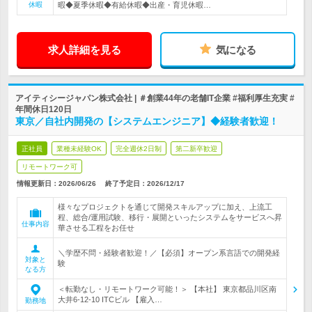
休暇
暇◆夏季休暇◆有給休暇◆出産・育児休暇…
求人詳細を見る
気になる
アイティシージャパン株式会社 | ＃創業44年の老舗IT企業 #福利厚生充実 #
年間休日120日
東京／自社内開発の【システムエンジニア】◆経験者歓迎！
正社員
業種未経験OK
完全週休2日制
第二新卒歓迎
リモートワーク可
情報更新日：2026/06/26
終了予定日：
2026/12/17
様々なプロジェクトを通じて開発スキルアップに加え、上流工
程、総合/運用試験、移行・展開といったシステムをサービスへ昇
仕事内容
華させる工程をお任せ
＼学歴不問・経験者歓迎！／【必須】オープン系言語での開発経
対象と
験
なる方
＜転勤なし・リモートワーク可能！＞ 【本社】 東京都品川区南
大井6-12-10 ITCビル 【雇入…
勤務地