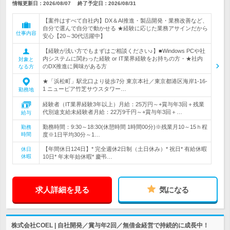
情報更新日：2026/08/07
終了予定日：
2026/08/31
【案件はすべて自社内】DX＆AI推進・製品開発・業務改善など、
自分で選んで自分で動かせる ★経験に応じた業務アサインだから
仕事内容
安心【20～30代活躍中】
【経験が浅い方でもまずはご相談ください♪】■Windows PCや社
内システムに関わった経験 or IT業界経験をお持ちの方・★社内
対象と
のDX推進に興味がある方
なる方
★「浜松町」駅北口より徒歩7分 東京本社／東京都港区海岸1-16-
1 ニューピア竹芝サウスタワー…
勤務地
経験者（IT業界経験3年以上）月給：25万円～+賞与年3回＋残業
代別途支給未経験者月給：22万9千円～+賞与年3回＋…
給与
勤務時間：9:30～18:30(休憩時間 1時間00分)※残業月10～15ｈ程
勤務
時間
度※1日平均30分～1…
【年間休日124日】* 完全週休2日制（土日休み）* 祝日* 有給休暇
休日
休暇
10日* 年末年始休暇* 慶弔…
求人詳細を見る
気になる
株式会社COEL | 自社開発／賞与年2回／無借金経営で持続的に成長中！