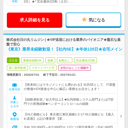
休暇
2日）★* 完全週休2日制（土日）…
求人詳細を見る
気になる
株式会社日の丸リムジン | ★VIP送迎における業界のパイオニア★盤石な基
盤で安心
《東京》業界未経験歓迎！【社内SE】★年休120日★在宅メイン
正社員
業種未経験OK
急募
転勤なし
完全週休2日制
第二新卒歓迎
リモートワーク可
女性のおしごと掲載中
情報更新日：2026/07/31
終了予定日：
2027/01/21
【将来的にはマネジメントにも携われる】社内SEとして、IT基盤
の整備やDX推進を中心に幅広い業務をお任せします！
仕事内容
【経験者歓迎／短大卒以上】■社内情報システム部門またはIT部
対象と
門での実務経験■ベンダーコントロ―ルの経験
なる方
【HLC扇橋ビル】 東京都江東区扇橋1-2-17 HLC扇橋ビル 【雇入
れ直後】上記の事業所 【変…
勤務地
月給 320,000円～413,000円※上記には固定残業代（月41,000円