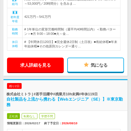
～53,000円／20時間分）を含みま…
給与
421万円～541万円
初年度
年収
# 1年単位の変形労働時間制（週平均40時間以内）＜勤務パター
勤務
時間
ン＞■月 9:00～18:00■火～金…
# 【年間休日120日】■完全週休2日制（土日祝）■有給休暇■年末
休日
休暇
年始休暇■その他原則カレンダー通り…
求人詳細を見る
気になる
残り2日
株式会社ミトラ | #若手活躍中#残業月10h未満#年休119日
自社製品を上流から携わる【Webエンジニア（SE）】※東京勤
務
正社員
転勤なし
学歴不問
情報更新日：2026/02/17
終了予定日：
2026/08/10