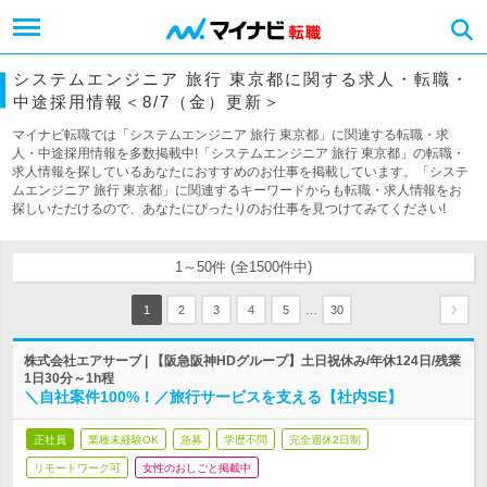
システムエンジニア 旅行 東京都に関する求人・転職・
中途採用情報＜8/7（金）更新＞
マイナビ転職では「システムエンジニア 旅行 東京都」に関連する転職・求
人・中途採用情報を多数掲載中!「システムエンジニア 旅行 東京都」の転職・
求人情報を探しているあなたにおすすめのお仕事を掲載しています。「システ
ムエンジニア 旅行 東京都」に関連するキーワードからも転職・求人情報をお
探しいただけるので、あなたにぴったりのお仕事を見つけてみてください!
1～50件 (全1500件中)
…
1
2
3
4
5
30
株式会社エアサーブ | 【阪急阪神HDグループ】土日祝休み/年休124日/残業
1日30分～1h程
＼自社案件100%！／旅行サービスを支える【社内SE】
正社員
業種未経験OK
急募
学歴不問
完全週休2日制
リモートワーク可
女性のおしごと掲載中