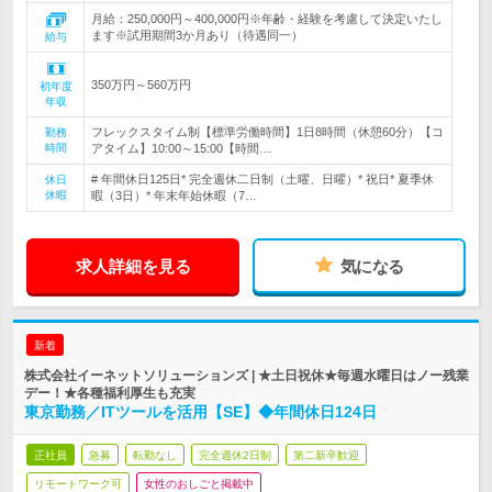
月給：250,000円～400,000円※年齢・経験を考慮して決定いたし
ます※試用期間3か月あり（待遇同一）
給与
350万円～560万円
初年度
年収
フレックスタイム制【標準労働時間】1日8時間（休憩60分）【コ
勤務
時間
アタイム】10:00～15:00【時間…
# 年間休日125日* 完全週休二日制（土曜、日曜）* 祝日* 夏季休
休日
休暇
暇（3日）* 年末年始休暇（7…
求人詳細を見る
気になる
新着
株式会社イーネットソリューションズ | ★土日祝休★毎週水曜日はノー残業
デー！★各種福利厚生も充実
東京勤務／ITツールを活用【SE】◆年間休日124日
正社員
急募
転勤なし
完全週休2日制
第二新卒歓迎
リモートワーク可
女性のおしごと掲載中