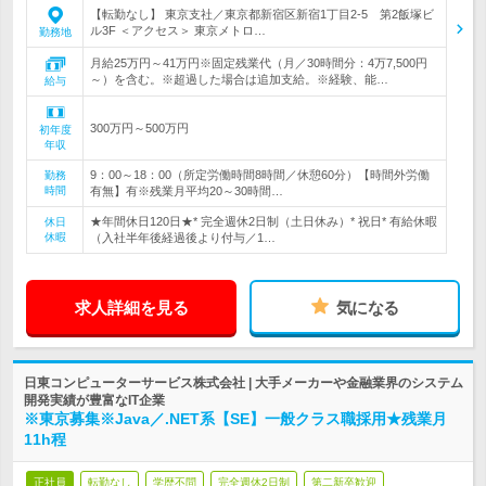
【転勤なし】 東京支社／東京都新宿区新宿1丁目2-5 第2飯塚ビ
ル3F ＜アクセス＞ 東京メトロ…
勤務地
月給25万円～41万円※固定残業代（月／30時間分：4万7,500円
～）を含む。※超過した場合は追加支給。※経験、能…
給与
300万円～500万円
初年度
年収
9：00～18：00（所定労働時間8時間／休憩60分）【時間外労働
勤務
時間
有無】有※残業月平均20～30時間…
★年間休日120日★* 完全週休2日制（土日休み）* 祝日* 有給休暇
休日
休暇
（入社半年後経過後より付与／1…
求人詳細を見る
気になる
日東コンピューターサービス株式会社 | 大手メーカーや金融業界のシステム
開発実績が豊富なIT企業
※東京募集※Java／.NET系【SE】一般クラス職採用★残業月
11h程
正社員
転勤なし
学歴不問
完全週休2日制
第二新卒歓迎