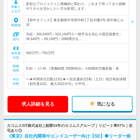
多彩なプロジェクトに積極的に関わり、これまで培ってきた経験
対象と
やスキルを活かしたい方を歓迎します。
なる方
【府中オフィス】東京都府中市府中町1丁目10番3号 府中南ビル
2F
勤務地
月給：266,640円～503,140円※一律手当を含む※固定残業代：
36,640円 ～69,140円／20時間分を…
給与
400万円～750万円
初年度
年収
勤務
9:00 ～ 17:45 （実働時間 7時間45分）※時間外労働有無：有
時間
ー★年間休日日数123日★ー完全週休2日制（土日）祝日有給休暇
休日
休暇
（初年度10日、最大20日付与）※平均…
求人詳細を見る
気になる
カコムスSIT株式会社 | 創業54年のカコムスグループ｜リピート率97%｜在
宅あり◎
《東京》自社内開発やエンドユーザー向け【SE】◆リーダー候