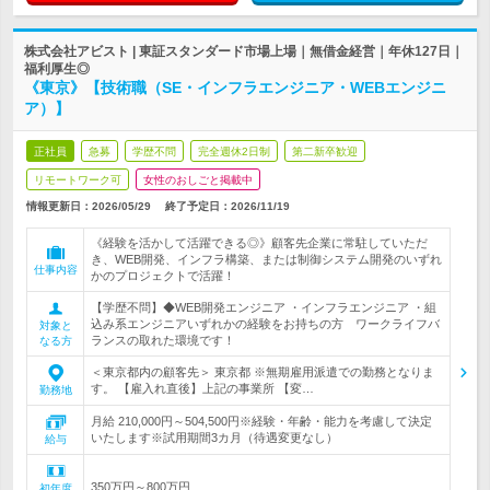
株式会社アビスト | 東証スタンダード市場上場｜無借金経営｜年休127日｜
福利厚生◎
《東京》【技術職（SE・インフラエンジニア・WEBエンジニ
ア）】
正社員
急募
学歴不問
完全週休2日制
第二新卒歓迎
リモートワーク可
女性のおしごと掲載中
情報更新日：2026/05/29
終了予定日：
2026/11/19
《経験を活かして活躍できる◎》顧客先企業に常駐していただ
き、WEB開発、インフラ構築、または制御システム開発のいずれ
仕事内容
かのプロジェクトで活躍！
【学歴不問】◆WEB開発エンジニア ・インフラエンジニア ・組
込み系エンジニアいずれかの経験をお持ちの方 ワークライフバ
対象と
ランスの取れた環境です！
なる方
＜東京都内の顧客先＞ 東京都 ※無期雇用派遣での勤務となりま
す。 【雇入れ直後】上記の事業所 【変…
勤務地
月給 210,000円～504,500円※経験・年齢・能力を考慮して決定
いたします※試用期間3カ月（待遇変更なし）
給与
350万円～800万円
初年度