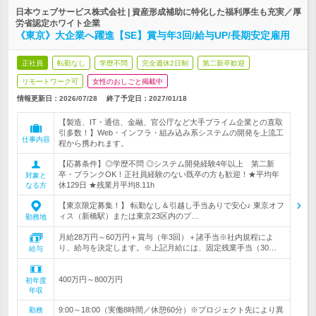
日本ウェブサービス株式会社 | 資産形成補助に特化した福利厚生も充実／厚
労省認定ホワイト企業
《東京》大企業へ躍進【SE】賞与年3回/給与UP/長期安定雇用
正社員
転勤なし
学歴不問
完全週休2日制
第二新卒歓迎
リモートワーク可
女性のおしごと掲載中
情報更新日：2026/07/28
終了予定日：
2027/01/18
【製造、IT・通信、金融、官公庁など大手プライム企業との直取
引多数！】Web・インフラ・組み込み系システムの開発を上流工
仕事内容
程から携われます。
【応募条件】◎学歴不問 ◎システム開発経験4年以上 第二新
卒・ブランクOK！正社員経験のない既卒の方も歓迎！★平均年
対象と
休129日 ★残業月平均8.11h
なる方
【東京限定募集！】 転勤なし＆引越し手当ありで安心♪ 東京オフ
ィス（新橋駅）または東京23区内のプ…
勤務地
月給28万円～60万円＋賞与（年3回）＋諸手当※社内規程によ
り、給与を決定します。※上記月給には、固定残業手当（30…
給与
400万円～800万円
初年度
年収
9:00～18:00（実働8時間／休憩60分）※プロジェクト先により異
勤務