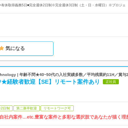
日+有休取得義務5日■完全週休2日制※完全週休3日制（土・日・水曜日）※プロジェ
気になる
chnology | 年齢不問★40~50代の入社実績多数／平均残業約11H／賞与
躍中★経験者歓迎【SE】リモート案件あり
正社員
休2日制
第二新卒歓迎
リモートワーク可
自社内案件…etc.豊富な案件と多彩な選択肢であなたが描く理