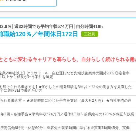
2.8％│週32時間でも平均年収574万円│自分時間416h
職給120％／年間休日172日
正社員
時間とともに変わるキャリアも暮らしも、自分らしく続けられる働
企業200社以上】クラウド・AI・自動運転など先端技術案件の開発93% ◎定着率
000件以上から成長が叶う案件を選定
後も続けられる働き方を】■何かしらの開発経験を3年以上 ◎今の働き方を見直した
ずに週休3日で働きたい方
られる働き方＞ ★通勤時間に応じた手当を支給（最大月2万円） ★当社平均の通
年2回＋各種手当★平均年収574万円／週休3日制└ 前職給与の120％を保証└ 残業
30（所定労働8時間・休憩60分）※客先の就業時間に準ずる※実働7時間45分、実働