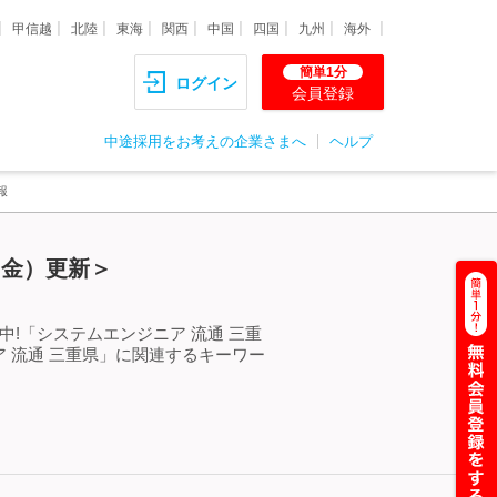
甲信越
北陸
東海
関西
中国
四国
九州
海外
簡単1分
ログイン
会員登録
中途採用をお考えの企業さまへ
ヘルプ
報
（金）更新＞
!「システムエンジニア 流通 三重
 流通 三重県」に関連するキーワー