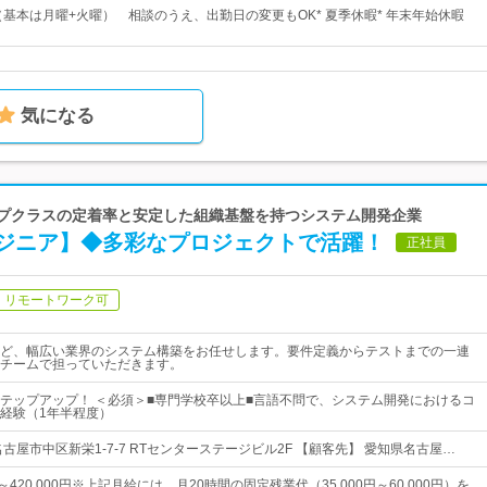
制（基本は月曜+火曜） 相談のうえ、出勤日の変更もOK* 夏季休暇* 年末年始休暇
気になる
トップクラスの定着率と安定した組織基盤を持つシステム開発企業
ジニア】◆多彩なプロジェクトで活躍！
正社員
リモートワーク可
ど、幅広い業界のシステム構築をお任せします。要件定義からテストまでの一連
チームで担っていただきます。
テップアップ！ ＜必須＞■専門学校卒以上■言語不問で、システム開発におけるコ
経験（1年半程度）
古屋市中区新栄1-7-7 RTセンターステージビル2F 【顧客先】 愛知県名古屋…
円～420,000円※上記月給には、月20時間の固定残業代（35,000円～60,000円）を