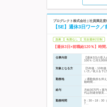
プログレクト株式会社 | 社員満足度9
【SE】週休3日ワーク／前
急募
転勤なし
完全週休2日制
【週休3日×前職給120％】
仕事内容
【週休3日の受入
100％ ◎月3,
対象となる方
【5年後・10年
い方／収入を下げ
勤務地
＜通勤負担を抑え
勤時間…
給与
月給30万円＋賞与
代は別途全額支…
勤務時間
9：30～18：
7…