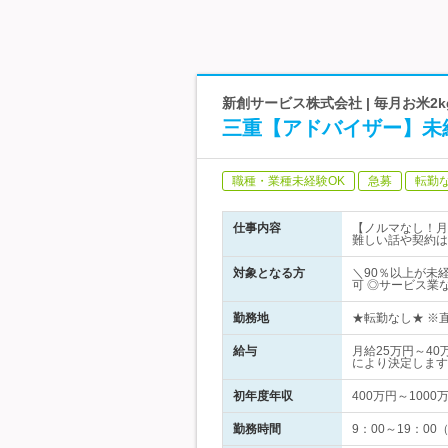
新創サービス株式会社 | 毎月お米
三重【アドバイザー】未
職種・業種未経験OK
急募
転勤
仕事内容
【ノルマなし！月
難しい話や契約は
対象となる方
＼90％以上が未
可 ◎サービス業
勤務地
★転勤なし★ ※直
給与
月給25万円～4
により決定します
初年度年収
400万円～1000
勤務時間
9：00～19：0