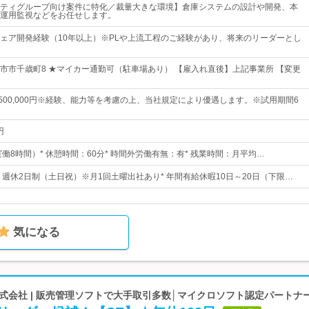
ティグループ向け案件に特化／裁量大きな環境】倉庫システムの設計や開発、本
運用監視などをお任せします。
ェア開発経験（10年以上）※PLや上流工程のご経験があり、将来のリーダーとし
市市千歳町8 ★マイカー通勤可（駐車場あり） 【雇入れ直後】上記事業所 【変更
円～500,000円※経験、能力等を考慮の上、当社規定により優遇します。※試用期間6
円
00（実働8時間）* 休憩時間：60分* 時間外労働有無：有* 残業時間：月平均…
日* 週休2日制（土日祝）※月1回土曜出社あり* 年間有給休暇10日～20日（下限…
気になる
式会社 | 販売管理ソフトで大手取引多数│マイクロソフト認定パートナ