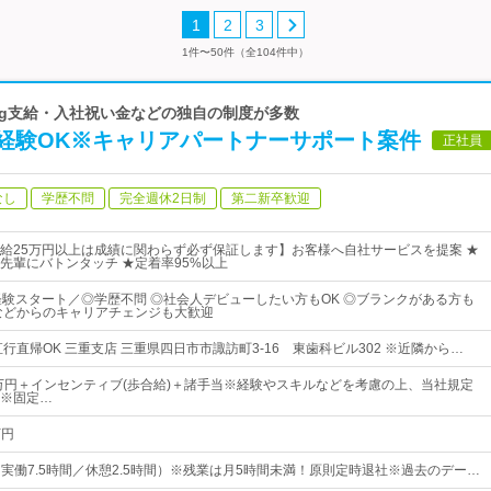
1
2
3
1件〜50件（全104件中）
2kg支給・入社祝い金などの独自の制度が多数
経験OK※キャリアパートナーサポート案件
正社員
なし
学歴不問
完全週休2日制
第二新卒歓迎
給25万円以上は成績に関わらず必ず保証します】お客様へ自社サービスを提案 ★
先輩にバトンタッチ ★定着率95%以上
経験スタート／◎学歴不問 ◎社会人デビューしたい方もOK ◎ブランクがある方も
などからのキャリアチェンジも大歓迎
行直帰OK 三重支店 三重県四日市市諏訪町3-16 東歯科ビル302 ※近隣から…
0万円＋インセンティブ(歩合給)＋諸手当※経験やスキルなどを考慮の上、当社規定
※固定…
万円
0（実働7.5時間／休憩2.5時間）※残業は月5時間未満！原則定時退社※過去のデー…