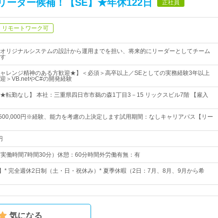
ーダー候補！【SE】★年休122日
正社員
リモートワーク可
オリジナルシステムの設計から運用までを担い、将来的にリーダーとしてチーム
す
ャレンジ精神のある方歓迎★】＜必須＞高卒以上／SEとしての実務経験3年以上
＞VB.netやC#の開発経験
★転勤なし】 本社：三重県四日市市鵜の森1丁目3－15 リックスビル7階 【雇入
円～500,000円※経験、能力を考慮の上決定します試用期間：なしキャリアパス【リー
円
0（実働時間7時間30分）休憩：60分時間外労働有無：有
】* 完全週休2日制（土・日・祝休み）* 夏季休暇（2日：7月、8月、9月から希
気になる