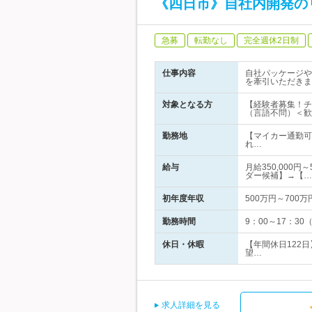
《四日市》自社内開発のリ
急募
転勤なし
完全週休2日制
仕事内容
自社パッケージや
を牽引いただきま
対象となる方
【経験者募集！チ
（言語不問）＜歓迎
勤務地
【マイカー通勤可
れ…
給与
月給350,000
ダー候補】→【…
初年度年収
500万円～700万
勤務時間
9：00～17：3
休日・休暇
【年間休日122日
望…
求人詳細を見る