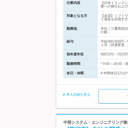
仕事内容
【日本トランスシ
番への移行および
対象となる方
【必須】ソフトウ
て成長を目指す方
勤務地
本社／三重県四日
の範…
給与
月給300,000
ヵ月（待遇変更…
初年度年収
500万円～750万
勤務時間
* 9:00～18:
休日・休暇
# 年間休日121
求人詳細を見る
中部システム・エンジニアリング株