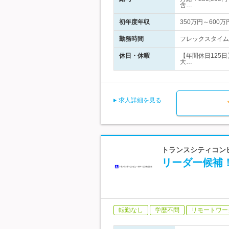
含…
初年度年収
350万円～600万
勤務時間
フレックスタイム制
休日・休暇
【年間休日125
大…
求人詳細を見る
トランスシティコン
リーダー候補
転勤なし
学歴不問
リモートワー