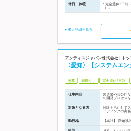
休日・休暇
* 完全週休2日
（…
求人詳細を見る
アクティスジャパン株式会社 | 
〈愛知〉【システムエン
急募
転勤なし
完全週休2日制
仕事内容
製造業や官公庁な
の開発プロセスを
対象となる方
経験を活かしてス
ーディングの実務
勤務地
【本社】 愛知県名
給与
月給：250,000