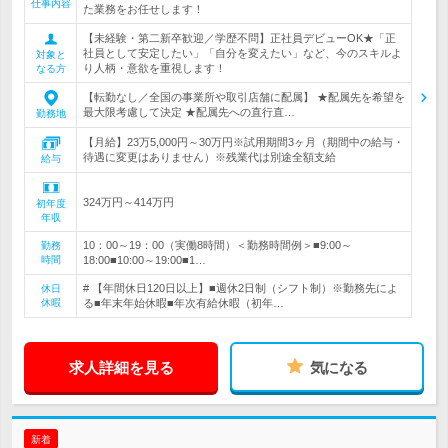
仕事内容
た業務をお任せします！
【未経験・第二新卒歓迎／学歴不問】正社員デビューOK★「正
社員として安定したい」「自分を変えたい」など、今のスキルよ
対象と
り人柄・意欲を重視します！
なる方
【転勤なし／全国の事業所や取引店舗に配属】 ★配属先を希望を
最大限考慮して決定 ★配属先への直行直…
勤務地
【月給】23万5,000円～30万円※試用期間3ヶ月（期間中の給与・
待遇に変更はありません）※残業代は別途全額支給
給与
324万円～414万円
初年度
年収
10：00～19：00（実働8時間）＜勤務時間例＞■9:00～
勤務
時間
18:00■10:00～19:00■1…
# 【年間休日120日以上】■週休2日制（シフト制）※勤務先によ
休日
休暇
る■年末年始休暇■年次有給休暇（初年…
求人詳細を見る
気になる
新着