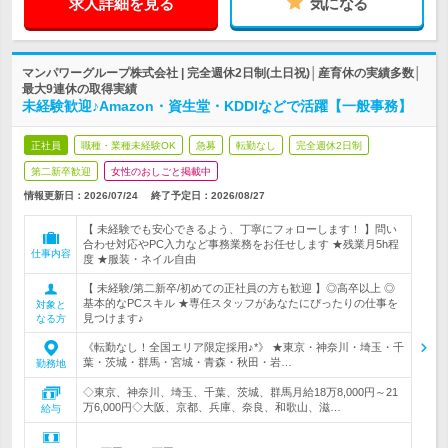
求人詳細を見る
気になる
マンパワーグループ株式会社 | 完全週休2日制(土日祝)│産育休の実績多数│
最大9連休の取得実績
未経験歓迎♪Amazon・資生堂・KDDIなどで活躍【一般事務】
正社員
職種・業種未経験OK
急募
転勤なし
完全週休2日制
第二新卒歓迎
女性のおしごと掲載中
情報更新日：2026/07/24
終了予定日：
2026/08/27
【 未経験でも安心できるよう、丁寧にフォローします！ 】問い
合わせ対応やPC入力など事務業務をお任せします ★残業月5h程
仕事内容
度 ★服装・ネイル自由
【 未経験/第二新卒/初めての正社員の方も歓迎 】◎高卒以上 ◎
基本的なPCスキル ★専任スタッフがあなたにぴったりの仕事を
対象と
見つけます♪
なる方
《転勤なし！全国エリア限定採用♪*》 ★東京・神奈川・埼玉・千
葉・茨城・群馬・宮城・青森・秋田・岩…
勤務地
◇東京、神奈川、埼玉、千葉、茨城、群馬月給18万8,000円～21
万6,000円◇大阪、京都、兵庫、奈良、和歌山、滋…
給与