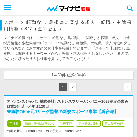
スポーツ 転勤なし 島根県に関する求人・転職・中途採
用情報＜8/7（金）更新＞
マイナビ転職では「スポーツ 転勤なし 島根県」に関連する転職・求人・中途
採用情報を多数掲載中!「スポーツ 転勤なし 島根県」の転職・求人情報を探し
ているあなたにおすすめのお仕事を掲載しています。「スポーツ 転勤なし 島
根県」に関連するキーワードからも転職・求人情報をお探しいただけるので、
あなたにぴったりのお仕事を見つけてみてください!
1～50件 (全94件中)
1
2
アドバンスジャパン株式会社 | ストレスフリーカンパニー2025認定企業★
残業10h以下／年休120日
未経験OK★元Jリーグ監督の新規スポーツ事業【総合職】
正社員
職種・業種未経験OK
学歴不問
完全週休2日制
第二新卒歓迎
情報更新日：2026/06/26
終了予定日：
2026/08/27