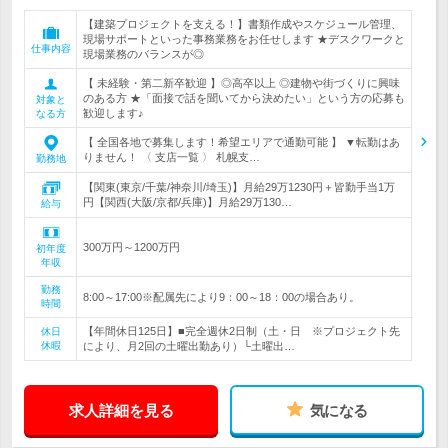
【建築プロジェクトを支える！】書類作成やスケジュール管理、
現場サポートといった事務業務をお任せします ★デスクワークと
仕事内容
現場業務のバランスが◎
【 未経験・第二新卒歓迎 】◎高卒以上 ◎建物や街づくりに興味
のある方 ★「面接で話を聞いてから決めたい」という方の応募も
対象と
歓迎します♪
なる方
【 全国各地で募集します！希望エリアで通勤可能 】 ▼転勤はあ
りません！ 〈 支店一覧 〉 札幌支…
勤務地
【関東(東京/千葉/神奈川/埼玉)】月給29万1230円＋皆勤手当1万
円【関西(大阪/京都/兵庫)】月給29万130…
給与
300万円～1200万円
初年度
年収
勤務
8:00～17:00※配属先により9：00～18：00の場合あり。
時間
【年間休日125日】■完全週休2日制（土・日 ※プロジェクト先
休日
休暇
により、月2回の土曜出勤あり）└土曜出…
求人詳細を見る
気になる