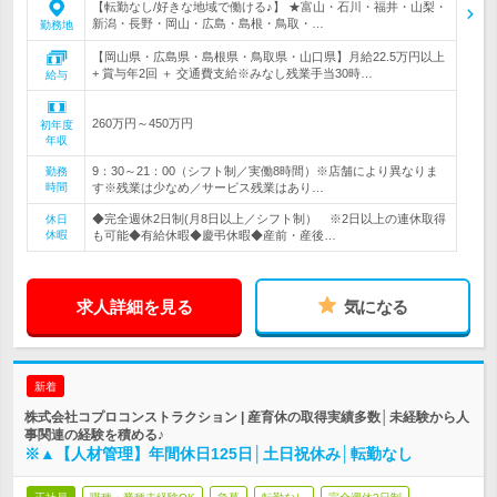
【転勤なし/好きな地域で働ける♪】 ★富山・石川・福井・山梨・
新潟・長野・岡山・広島・島根・鳥取・…
勤務地
【岡山県・広島県・島根県・鳥取県・山口県】月給22.5万円以上
+ 賞与年2回 ＋ 交通費支給※みなし残業手当30時…
給与
260万円～450万円
初年度
年収
9：30～21：00（シフト制／実働8時間）※店舗により異なりま
勤務
時間
す※残業は少なめ／サービス残業はあり…
◆完全週休2日制(月8日以上／シフト制） ※2日以上の連休取得
休日
休暇
も可能◆有給休暇◆慶弔休暇◆産前・産後…
求人詳細を見る
気になる
新着
株式会社コプロコンストラクション | 産育休の取得実績多数│未経験から人
事関連の経験を積める♪
※▲【人材管理】年間休日125日│土日祝休み│転勤なし