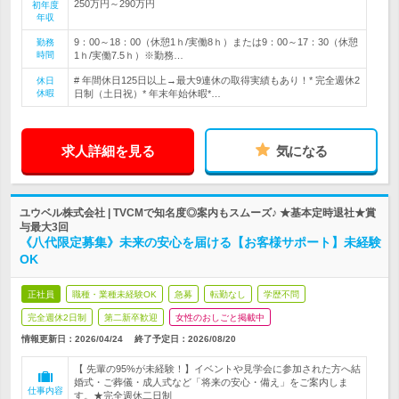
250万円～290万円
初年度
年収
9：00～18：00（休憩1ｈ/実働8ｈ）または9：00～17：30（休憩
勤務
時間
1ｈ/実働7.5ｈ）※勤務…
# 年間休日125日以上→最大9連休の取得実績もあり！* 完全週休2
休日
休暇
日制（土日祝）* 年末年始休暇*…
求人詳細を見る
気になる
ユウベル株式会社 | TVCMで知名度◎案内もスムーズ♪ ★基本定時退社★賞
与最大3回
《八代限定募集》未来の安心を届ける【お客様サポート】未経験
OK
正社員
職種・業種未経験OK
急募
転勤なし
学歴不問
完全週休2日制
第二新卒歓迎
女性のおしごと掲載中
情報更新日：2026/04/24
終了予定日：
2026/08/20
【 先輩の95%が未経験！】イベントや見学会に参加された方へ結
婚式・ご葬儀・成人式など「将来の安心・備え」をご案内しま
仕事内容
す。★完全週休二日制