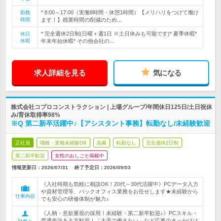
* 8:00～17:00（実働8時間・休憩1時間）【メリハリをつけて働け
勤務
時間
ます！】残業時間の削減のため…
* 完全週休2日制(日曜＋週1日 ※土日休みも可能です)* 夏季休暇*
休日
休暇
年末年始休暇* その他会社の…
求人詳細を見る
気になる
株式会社コプロコンストラクション | 上場グループ/年間休日125日/土日祝休
み/育休取得率98%
※Q 第二新卒活躍中♪【アシスタント事務】転勤なし/未経験歓迎
正社員
職種・業種未経験OK
急募
転勤なし
完全週休2日制
第二新卒歓迎
女性のおしごと掲載中
情報更新日：2026/07/31
終了予定日：
2026/09/03
《入社時期も気軽に相談OK！20代～30代活躍中》PCデータ入力
や資材管理等、バックオフィス業務をお任せします★未経験から
仕事内容
でも安心の研修体制が魅力♪
《人柄・意欲重視の採用！未経験・第二新卒歓迎♪》PCスキル・
普通免許ある方歓迎！「大手で働きたい」など応募のきっかけは