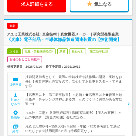
求人詳細を見る
気になる
新着
アユミ工業株式会社 | 真空技術｜真空機器メーカー｜研究開発型企業
《兵庫》電子部品・半導体部品製造関連装置の【技術開発】
正社員
職種・業種未経験OK
急募
転勤なし
第二新卒歓迎
女性のおしごと掲載中
情報更新日：2026/04/14
終了予定日：
2026/10/12
技術開発担当として、装置の性能検査や試作機の開発・実験をお
任せ！教育体制も充実なので、安心してお仕事をスタートできま
仕事内容
す◎
【高専卒以上｜第二新卒歓迎】＜必須＞◆高専卒以上◆普通自動
車免許 チャレンジ精神がある方、ものづくりに興味がある方歓
対象と
迎です！
なる方
＜本社・工場＞ 兵庫県姫路市別所町家具町60 【雇入れ直後】上
記の事業所 【変更の範囲】会社の定め…
勤務地
月給 205,000円～350,000円※経験・年齢・能力を考慮して決定
いたします※試用期間6カ月（待遇変更なし）
給与