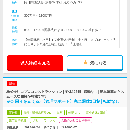
円【関西(大阪/京都/兵庫)】月給29万130…
給与
300万円～1200万円
初年度
年収
勤務
8:00～17:00※配属先により9：00～18：00の場合あり。
時間
【年間休日125日】■完全週休2日制（土・日 ※プロジェクト先
休日
休暇
により、月2回の土曜出勤あり）└土曜出…
求人詳細を見る
気になる
新着
株式会社コプロコンストラクション | 年休125日│転勤なし│簡単応募からス
ムーズな面接が可能です♪
※O 周りを支える♪【管理サポート】完全週休2日制│転勤なし
正社員
職種・業種未経験OK
急募
転勤なし
完全週休2日制
第二新卒歓迎
リモートワーク可
女性のおしごと掲載中
情報更新日：2026/08/04
終了予定日：
2026/09/07