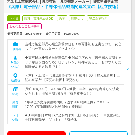
アユミ工業株式会社 | 真空技術｜真空機器メーカー｜研究開発型企業
《兵庫》電子部品・半導体部品製造関連装置の【組立技術】
正社員
職種・業種未経験OK
急募
転勤なし
第二新卒歓迎
女性のおしごと掲載中
情報更新日：2026/04/09
終了予定日：
2026/09/07
当社で製造部品の組立業務お任せ！教育体制も充実なので、安心
してお仕事をスタートできます◎
仕事内容
◆高卒以上◆普通自動車免許◆40歳以下の方（若年層の長期キャ
リア形成を図るため）◎チャレンジ精神がある方、ものづくりに
対象と
興味がある方歓迎です！
なる方
＜本社・工場＞ 兵庫県姫路市別所町家具町60 【雇入れ直後】上
記の事業所 【変更の範囲】変更なし…
勤務地
月給 189,000円～300,000円※経験・年齢・能力を考慮して決定
いたします※試用期間6カ月（待遇変更なし）
給与
1年単位の変形労働時間制（週平均40時間以内）※8:15～
勤務
時間
17:00（実働8時間／休憩45分）※時間…
# ★年間休日120日★* 週休2日制（土日祝日休み） ※繁忙期は
休日
休暇
土曜日出勤がございます。* 有給休…