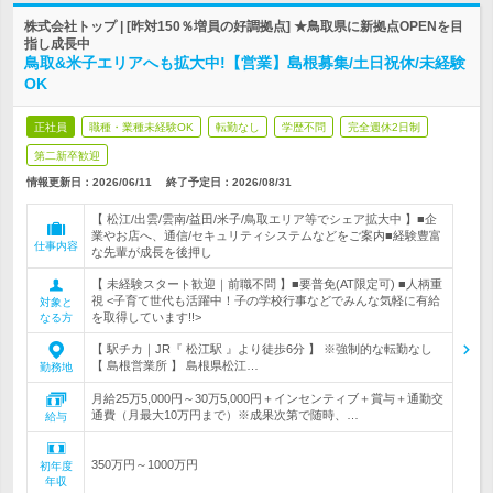
株式会社トップ | [昨対150％増員の好調拠点] ★鳥取県に新拠点OPENを目
指し成長中
鳥取&米子エリアへも拡大中!【営業】島根募集/土日祝休/未経験
OK
正社員
職種・業種未経験OK
転勤なし
学歴不問
完全週休2日制
第二新卒歓迎
情報更新日：2026/06/11
終了予定日：
2026/08/31
【 松江/出雲/雲南/益田/米子/鳥取エリア等でシェア拡大中 】■企
業やお店へ、通信/セキュリティシステムなどをご案内■経験豊富
仕事内容
な先輩が成長を後押し
【 未経験スタート歓迎｜前職不問 】■要普免(AT限定可) ■人柄重
視 <子育て世代も活躍中！子の学校行事などでみんな気軽に有給
対象と
を取得しています!!>
なる方
【 駅チカ｜JR『 松江駅 』より徒歩6分 】 ※強制的な転勤なし
【 島根営業所 】 島根県松江…
勤務地
月給25万5,000円～30万5,000円＋インセンティブ＋賞与＋通勤交
通費（月最大10万円まで）※成果次第で随時、…
給与
350万円～1000万円
初年度
年収