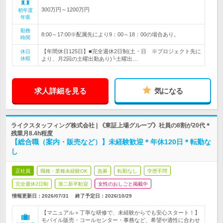
300万円～1200万円
初年度
年収
勤務
8:00～17:00※配属先により9：00～18：00の場合あり。
時間
【年間休日125日】■完全週休2日制(土・日 ※プロジェクト先に
休日
休暇
より、月2回の土曜出勤あり)└土曜出…
求人詳細を見る
気になる
ライクスタッフィング株式会社 | 《東証上場グループ》社員の8割が20代＊
残業月8.4h程度
【総合職（案内・販売など）】未経験歓迎＊年休120日＊転勤な
し
正社員
職種・業種未経験OK
急募
転勤なし
学歴不問
完全週休2日制
第二新卒歓迎
女性のおしごと掲載中
情報更新日：2026/07/31
終了予定日：
2026/10/29
【マニュアル＋丁寧な研修で、未経験からでも安心スタート！】
モバイル販売・コールセンター・事務など、希望や適性に合わせ