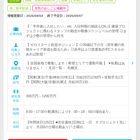
正社員
職種・業種未経験OK
急募
転勤なし
完全週休2日制
第二新卒歓迎
女性のおしごと掲載中
情報更新日：2026/08/04
終了予定日：
2026/09/07
【「半年後に入社したい」etc. 入社時期の相談もOK♪】建築プロ
ジェクトに携わるスタッフの勤怠や勤務スケジュールの管理 ◎ま
仕事内容
ずは少数の管理から担当
【 ゼロスタート歓迎ポジション 】◎39歳以下の方（若年層の長
期キャリア形成を図るため）◎高卒以上◎普通免許/PCスキルが
対象と
あれば歓迎！
なる方
【 全国各地で募集します！希望エリアで通勤可能 】 ▼転勤はあ
りません！ 〈 支店一覧 〉 札幌支…
勤務地
【関東(東京/千葉/神奈川/埼玉)】月給29万1230円＋皆勤手当1万
円【関西(大阪/京都/兵庫)】月給29万130…
給与
300万円～1200万円
初年度
年収
勤務
8:00～17:00※配属先により9：00～18：00の場合あり。
時間
【年間休日125日】■完全週休2日制(土・日 ※プロジェクト先に
休日
休暇
より、月2回の土曜出勤あり)└土曜出…