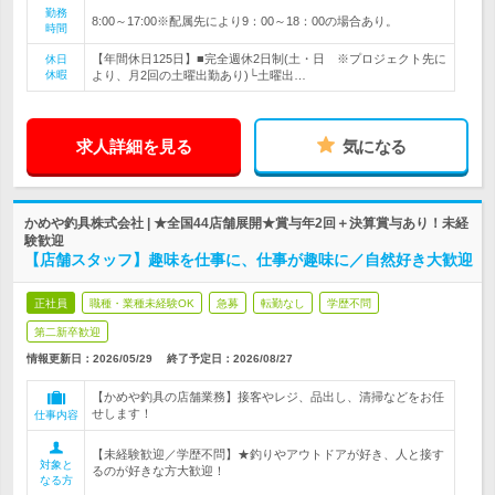
勤務
8:00～17:00※配属先により9：00～18：00の場合あり。
時間
【年間休日125日】■完全週休2日制(土・日 ※プロジェクト先に
休日
休暇
より、月2回の土曜出勤あり)└土曜出…
求人詳細を見る
気になる
かめや釣具株式会社 | ★全国44店舗展開★賞与年2回＋決算賞与あり！未経
験歓迎
【店舗スタッフ】趣味を仕事に、仕事が趣味に／自然好き大歓迎
正社員
職種・業種未経験OK
急募
転勤なし
学歴不問
第二新卒歓迎
情報更新日：2026/05/29
終了予定日：
2026/08/27
【かめや釣具の店舗業務】接客やレジ、品出し、清掃などをお任
せします！
仕事内容
【未経験歓迎／学歴不問】★釣りやアウトドアが好き、人と接す
対象と
るのが好きな方大歓迎！
なる方