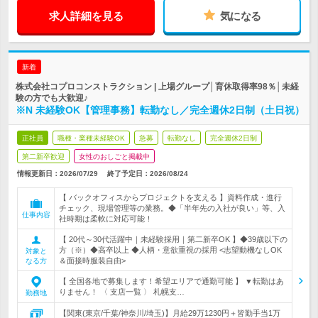
求人詳細を見る
気になる
新着
株式会社コプロコンストラクション | 上場グループ│育休取得率98％│未経
験の方でも大歓迎♪
※N 未経験OK【管理事務】転勤なし／完全週休2日制（土日祝）
正社員
職種・業種未経験OK
急募
転勤なし
完全週休2日制
第二新卒歓迎
女性のおしごと掲載中
情報更新日：2026/07/29
終了予定日：
2026/08/24
【 バックオフィスからプロジェクトを支える 】資料作成・進行
チェック、現場管理等の業務。◆「半年先の入社が良い」等、入
仕事内容
社時期は柔軟に対応可能！
【 20代～30代活躍中｜未経験採用｜第二新卒OK 】◆39歳以下の
方（※）◆高卒以上 ◆人柄・意欲重視の採用 <志望動機なしOK
対象と
＆面接時服装自由>
なる方
【 全国各地で募集します！希望エリアで通勤可能 】 ▼転勤はあ
りません！ 〈 支店一覧 〉 札幌支…
勤務地
【関東(東京/千葉/神奈川/埼玉)】月給29万1230円＋皆勤手当1万