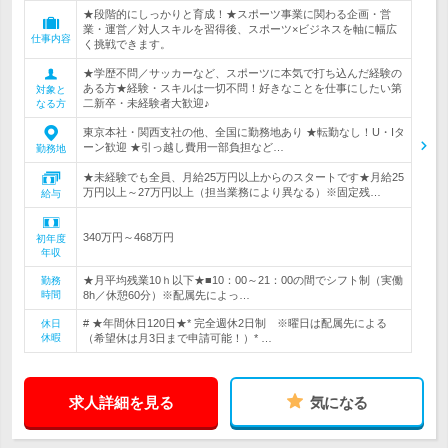
★段階的にしっかりと育成！★スポーツ事業に関わる企画・営
業・運営／対人スキルを習得後、スポーツ×ビジネスを軸に幅広
仕事内容
く挑戦できます。
★学歴不問／サッカーなど、スポーツに本気で打ち込んだ経験の
ある方★経験・スキルは一切不問！好きなことを仕事にしたい第
対象と
二新卒・未経験者大歓迎♪
なる方
東京本社・関西支社の他、全国に勤務地あり ★転勤なし！U・Iタ
ーン歓迎 ★引っ越し費用一部負担など…
勤務地
★未経験でも全員、月給25万円以上からのスタートです★月給25
万円以上～27万円以上（担当業務により異なる）※固定残…
給与
340万円～468万円
初年度
年収
★月平均残業10ｈ以下★■10：00～21：00の間でシフト制（実働
勤務
時間
8h／休憩60分）※配属先によっ…
# ★年間休日120日★* 完全週休2日制 ※曜日は配属先による
休日
休暇
（希望休は月3日まで申請可能！）* …
求人詳細を見る
気になる