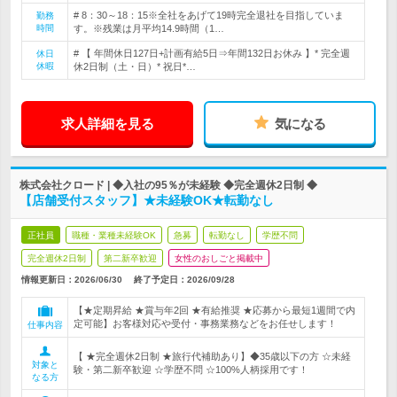
# 8：30～18：15※全社をあげて19時完全退社を目指していま
勤務
時間
す。※残業は月平均14.9時間（1…
# 【 年間休日127日+計画有給5日⇒年間132日お休み 】* 完全週
休日
休暇
休2日制（土・日）* 祝日*…
求人詳細を見る
気になる
株式会社クロード | ◆入社の95％が未経験 ◆完全週休2日制 ◆
【店舗受付スタッフ】★未経験OK★転勤なし
正社員
職種・業種未経験OK
急募
転勤なし
学歴不問
完全週休2日制
第二新卒歓迎
女性のおしごと掲載中
情報更新日：2026/06/30
終了予定日：
2026/09/28
【★定期昇給 ★賞与年2回 ★有給推奨 ★応募から最短1週間で内
定可能】お客様対応や受付・事務業務などをお任せします！
仕事内容
【 ★完全週休2日制 ★旅行代補助あり】◆35歳以下の方 ☆未経
対象と
験・第二新卒歓迎 ☆学歴不問 ☆100%人柄採用です！
なる方