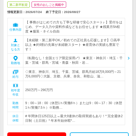
第二新卒歓迎
女性のおしごと掲載中
情報更新日：2026/07/24
終了予定日：
2026/08/27
【 事務がはじめての方も丁寧な研修で安心スタート♪ 】受付をは
じめ、データ入力や資料作成などをお任せします ★残業月5h程
仕事内容
度 ★服装・ネイル自由
【未経験・第二新卒OK／初めての正社員も応援します】◎高卒
以上 ★約9割の先輩が未経験スタート ★産育休の実績も豊富で
対象と
す！
なる方
《転勤なし！全国エリア限定採用♪*》 ★東京・神奈川・埼玉・千
葉・茨城・群馬・宮城・青森・秋田・岩…
勤務地
◇東京、神奈川、埼玉、千葉、茨城、群馬月給18万8,000円～21
万6,000円◇大阪、京都、兵庫、奈良、和歌山、滋…
給与
250万円～290万円
初年度
年収
9：00～18：00（休憩1ｈ/実働8ｈ）または9：00～17：30（休憩
勤務
時間
1ｈ/実働7.5ｈ）※勤務…
# 年間休日125日以上→最大9連休の取得実績もあり！* 完全週休2
休日
休暇
日制（土日祝）* 年末年始休暇*…