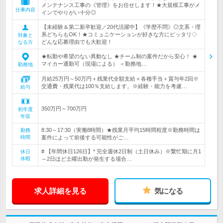
メンテナンス工事の《管理》をお任せします！★大規模工事がメ
仕事内容
インでやりがい十分◎
【未経験＆第二新卒歓迎／20代活躍中】《学歴不問》◎文系・理
系どちらもOK！★コミュニケーションが好きな方にピッタリ◇
対象と
どんな応募理由でも大歓迎！
なる方
★転勤や希望のない異動なし ★チーム制の案件だから安心！ ★
マイカー通勤可（現場による） ＜勤務地…
勤務地
月給25万円～50万円＋残業代全額支給＋各種手当＋賞与年2回※
交通費・残業代は100％支給します。※経験・能力を考慮…
給与
350万円～700万円
初年度
年収
8:30～17:30（実働8時間）★残業月平均15時間程度※勤務時間は
勤務
時間
案件によって前後する可能性がご…
# 【年間休日126日】* 完全週休2日制（土日休み）※繋忙期に月1
休日
休暇
～2日ほど土曜出勤が発生する場合…
求人詳細を見る
気になる