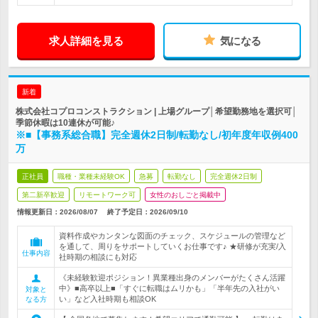
求人詳細を見る
気になる
新着
株式会社コプロコンストラクション | 上場グループ│希望勤務地を選択可│
季節休暇は10連休が可能♪
※■【事務系総合職】完全週休2日制/転勤なし/初年度年収例400
万
正社員
職種・業種未経験OK
急募
転勤なし
完全週休2日制
第二新卒歓迎
リモートワーク可
女性のおしごと掲載中
情報更新日：2026/08/07
終了予定日：
2026/09/10
資料作成やカンタンな図面のチェック、スケジュールの管理など
を通して、周りをサポートしていくお仕事です♪ ★研修が充実/入
仕事内容
社時期の相談にも対応
《未経験歓迎ポジション！異業種出身のメンバーがたくさん活躍
中》■高卒以上■「すぐに転職はムリかも」「半年先の入社がい
対象と
い」など入社時期も相談OK
なる方