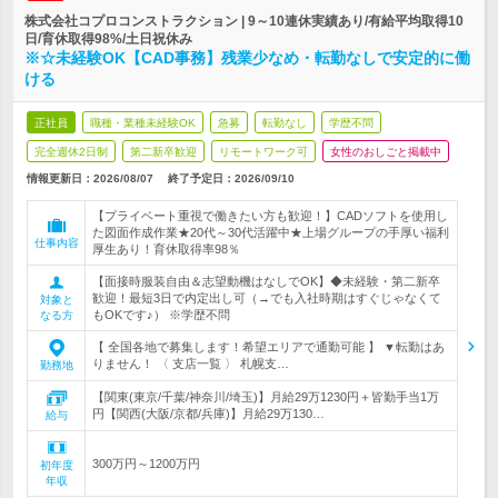
株式会社コプロコンストラクション | 9～10連休実績あり/有給平均取得10
日/育休取得98%/土日祝休み
※☆未経験OK【CAD事務】残業少なめ・転勤なしで安定的に働
ける
正社員
職種・業種未経験OK
急募
転勤なし
学歴不問
完全週休2日制
第二新卒歓迎
リモートワーク可
女性のおしごと掲載中
情報更新日：2026/08/07
終了予定日：
2026/09/10
【プライベート重視で働きたい方も歓迎！】CADソフトを使用し
た図面作成作業★20代～30代活躍中★上場グループの手厚い福利
仕事内容
厚生あり！育休取得率98％
【面接時服装自由＆志望動機はなしでOK】◆未経験・第二新卒
歓迎！最短3日で内定出し可（→でも入社時期はすぐじゃなくて
対象と
もOKです♪） ※学歴不問
なる方
【 全国各地で募集します！希望エリアで通勤可能 】 ▼転勤はあ
りません！ 〈 支店一覧 〉 札幌支…
勤務地
【関東(東京/千葉/神奈川/埼玉)】月給29万1230円＋皆勤手当1万
円【関西(大阪/京都/兵庫)】月給29万130…
給与
300万円～1200万円
初年度
年収