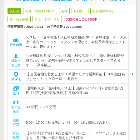
正社員
職種・業種未経験OK
急募
転勤なし
完全週休2日制
第二新卒歓迎
リモートワーク可
女性のおしごと掲載中
情報更新日：2026/08/04
終了予定日：
2026/09/07
＼スピード選考可能！入社時期の相談OK♪／ 資料作成・データ入
力・進行のチェック・スタッフ管理など、事務系総合職としてト
仕事内容
ータルに担います♪
＼未経験歓迎ポジション！20～30代活躍中／ 手厚い研修制度が
魅力♪だから、経験や資格が無くても安心してスタートできま
対象と
す！ ※高卒以上
なる方
【 全国各地で募集します！希望エリアで通勤可能 】 ▼転勤はあ
りません！ 〈 支店一覧 〉 札幌支…
勤務地
【関東(東京/千葉/神奈川/埼玉)】月給29万1230円＋皆勤手当1万
円【関西(大阪/京都/兵庫)】月給29万130…
給与
300万円～1200万円
初年度
年収
勤務
8:00～17:00※配属先により9：00～18：00の場合あり。
時間
【年間休日125日】■完全週休2日制(土・日 ※プロジェクト先に
休日
休暇
より、月2回の土曜出勤あり)└土曜出…