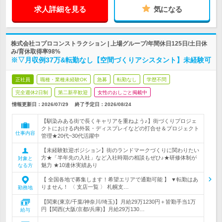
求人詳細を見る
気になる
株式会社コプロコンストラクション | 上場グループ/年間休日125日/土日休
み/育休取得率98%
※▽月収例37万&転勤なし【空間づくりアシスタント】未経験可
正社員
職種・業種未経験OK
急募
転勤なし
学歴不問
完全週休2日制
第二新卒歓迎
女性のおしごと掲載中
情報更新日：2026/07/29
終了予定日：
2026/08/24
【馴染みある街で長くキャリアを重ねよう♪】街づくりプロジェ
クトにおける内外装・ディスプレイなどの打合せ＆プロジェクト
仕事内容
管理★20代~30代活躍中
【未経験歓迎ポジション】街のランドマークづくりに関わりたい
方★「半年先の入社」など入社時期の相談もぜひ♪★研修体制が
対象と
魅力 ★10連休実績あり
なる方
【 全国各地で募集します！希望エリアで通勤可能 】 ▼転勤はあ
りません！ 〈 支店一覧 〉 札幌支…
勤務地
【関東(東京/千葉/神奈川/埼玉)】月給29万1230円＋皆勤手当1万
円【関西(大阪/京都/兵庫)】月給29万130…
給与