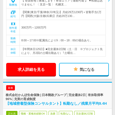
【 全国各地で募集します！希望エリアで通勤可能 】 ▼転勤はあ
りません！ 〈 支店一覧 〉 札幌支…
勤務地
【関東(東京/千葉/神奈川/埼玉)】月給29万1230円＋皆勤手当1万
円【関西(大阪/京都/兵庫)】月給29万130…
給与
300万円～1200万円
初年度
年収
勤務
8:00～17:00※配属先により9：00～18：00の場合あり。
時間
【年間休日125日】■完全週休2日制（土・日 ※プロジェクト先
休日
休暇
により、月2回の土曜出勤あり）└土曜出…
求人詳細を見る
気になる
新着
株式会社かんぽ生命保険 | 日本郵政グループ│完全週休2日│有休取得率
96%│充実の育成制度
【地域密着型保険コンサルタント】転勤なし／残業月平均9.4H
正社員
職種・業種未経験OK
急募
転勤なし
完全週休2日制