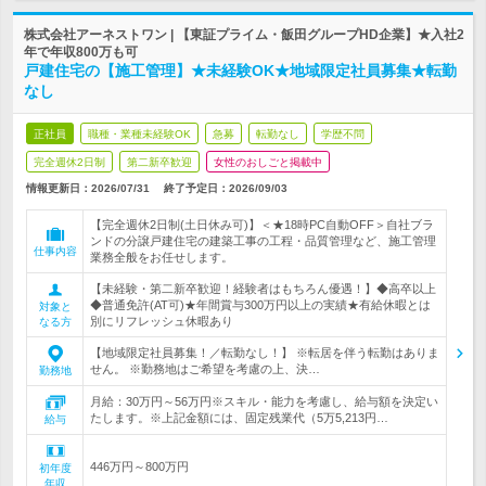
株式会社アーネストワン | 【東証プライム・飯田グループHD企業】★入社2
年で年収800万も可
戸建住宅の【施工管理】★未経験OK★地域限定社員募集★転勤
なし
正社員
職種・業種未経験OK
急募
転勤なし
学歴不問
完全週休2日制
第二新卒歓迎
女性のおしごと掲載中
情報更新日：2026/07/31
終了予定日：
2026/09/03
【完全週休2日制(土日休み可)】＜★18時PC自動OFF＞自社ブラ
ンドの分譲戸建住宅の建築工事の工程・品質管理など、施工管理
仕事内容
業務全般をお任せします。
【未経験・第二新卒歓迎！経験者はもちろん優遇！】◆高卒以上
◆普通免許(AT可)★年間賞与300万円以上の実績★有給休暇とは
対象と
別にリフレッシュ休暇あり
なる方
【地域限定社員募集！／転勤なし！】 ※転居を伴う転勤はありま
せん。 ※勤務地はご希望を考慮の上、決…
勤務地
月給：30万円～56万円※スキル・能力を考慮し、給与額を決定い
たします。※上記金額には、固定残業代（5万5,213円…
給与
446万円～800万円
初年度
年収