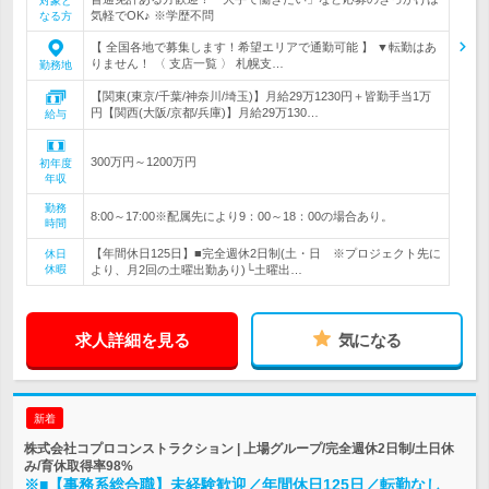
対象と
気軽でOK♪ ※学歴不問
なる方
【 全国各地で募集します！希望エリアで通勤可能 】 ▼転勤はあ
りません！ 〈 支店一覧 〉 札幌支…
勤務地
【関東(東京/千葉/神奈川/埼玉)】月給29万1230円＋皆勤手当1万
円【関西(大阪/京都/兵庫)】月給29万130…
給与
300万円～1200万円
初年度
年収
勤務
8:00～17:00※配属先により9：00～18：00の場合あり。
時間
【年間休日125日】■完全週休2日制(土・日 ※プロジェクト先に
休日
休暇
より、月2回の土曜出勤あり)└土曜出…
求人詳細を見る
気になる
新着
株式会社コプロコンストラクション | 上場グループ/完全週休2日制/土日休
み/育休取得率98%
※■【事務系総合職】未経験歓迎／年間休日125日／転勤なし