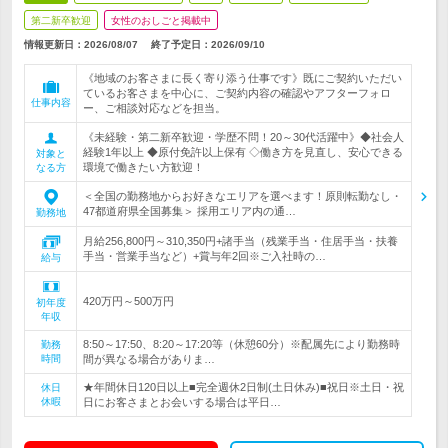
第二新卒歓迎
女性のおしごと掲載中
情報更新日：2026/08/07
終了予定日：
2026/09/10
《地域のお客さまに長く寄り添う仕事です》既にご契約いただい
ているお客さまを中心に、ご契約内容の確認やアフターフォロ
仕事内容
ー、ご相談対応などを担当。
《未経験・第二新卒歓迎・学歴不問！20～30代活躍中》◆社会人
経験1年以上 ◆原付免許以上保有 ◇働き方を見直し、安心できる
対象と
環境で働きたい方歓迎！
なる方
＜全国の勤務地からお好きなエリアを選べます！原則転勤なし・
47都道府県全国募集＞ 採用エリア内の通…
勤務地
月給256,800円～310,350円+諸手当（残業手当・住居手当・扶養
手当・営業手当など）+賞与年2回※ご入社時の…
給与
420万円～500万円
初年度
年収
8:50～17:50、8:20～17:20等（休憩60分）※配属先により勤務時
勤務
時間
間が異なる場合がありま…
★年間休日120日以上■完全週休2日制(土日休み)■祝日※土日・祝
休日
休暇
日にお客さまとお会いする場合は平日…