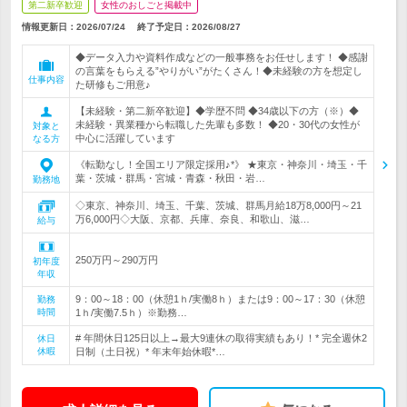
第二新卒歓迎
女性のおしごと掲載中
情報更新日：2026/07/24
終了予定日：
2026/08/27
◆データ入力や資料作成などの一般事務をお任せします！ ◆感謝
の言葉をもらえる”やりがい”がたくさん！◆未経験の方を想定し
仕事内容
た研修もご用意♪
【未経験・第二新卒歓迎】◆学歴不問 ◆34歳以下の方（※）◆
未経験・異業種から転職した先輩も多数！ ◆20・30代の女性が
対象と
中心に活躍しています
なる方
《転勤なし！全国エリア限定採用♪*》 ★東京・神奈川・埼玉・千
葉・茨城・群馬・宮城・青森・秋田・岩…
勤務地
◇東京、神奈川、埼玉、千葉、茨城、群馬月給18万8,000円～21
万6,000円◇大阪、京都、兵庫、奈良、和歌山、滋…
給与
250万円～290万円
初年度
年収
9：00～18：00（休憩1ｈ/実働8ｈ）または9：00～17：30（休憩
勤務
時間
1ｈ/実働7.5ｈ）※勤務…
# 年間休日125日以上→最大9連休の取得実績もあり！* 完全週休2
休日
休暇
日制（土日祝）* 年末年始休暇*…