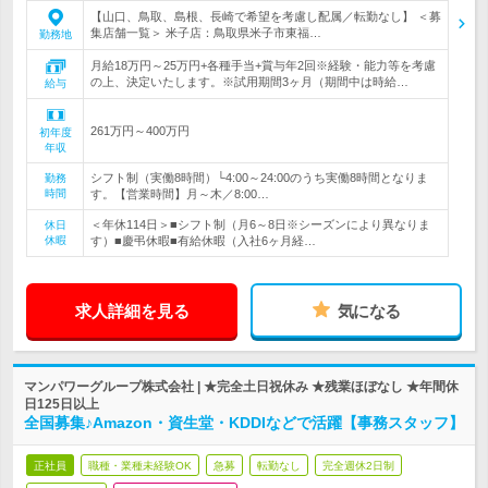
【山口、鳥取、島根、長崎で希望を考慮し配属／転勤なし】 ＜募
集店舗一覧＞ 米子店：鳥取県米子市東福…
勤務地
月給18万円～25万円+各種手当+賞与年2回※経験・能力等を考慮
の上、決定いたします。※試用期間3ヶ月（期間中は時給…
給与
261万円～400万円
初年度
年収
シフト制（実働8時間）└4:00～24:00のうち実働8時間となりま
勤務
時間
す。【営業時間】月～木／8:00…
＜年休114日＞■シフト制（月6～8日※シーズンにより異なりま
休日
休暇
す）■慶弔休暇■有給休暇（入社6ヶ月経…
求人詳細を見る
気になる
マンパワーグループ株式会社 | ★完全土日祝休み ★残業ほぼなし ★年間休
日125日以上
全国募集♪Amazon・資生堂・KDDIなどで活躍【事務スタッフ】
正社員
職種・業種未経験OK
急募
転勤なし
完全週休2日制