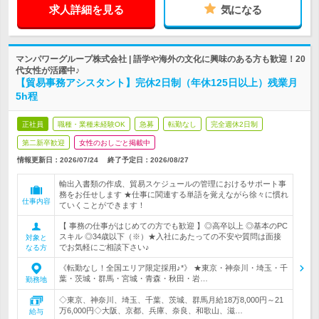
求人詳細を見る
気になる
マンパワーグループ株式会社 | 語学や海外の文化に興味のある方も歓迎！20
代女性が活躍中♪
【貿易事務アシスタント】完休2日制（年休125日以上）残業月
5h程
正社員
職種・業種未経験OK
急募
転勤なし
完全週休2日制
第二新卒歓迎
女性のおしごと掲載中
情報更新日：2026/07/24
終了予定日：
2026/08/27
輸出入書類の作成、貿易スケジュールの管理におけるサポート事
務をお任せします ★仕事に関連する単語を覚えながら徐々に慣れ
仕事内容
ていくことができます！
【 事務の仕事がはじめての方でも歓迎 】◎高卒以上 ◎基本のPC
スキル ◎34歳以下（※）★入社にあたっての不安や質問は面接
対象と
でお気軽にご相談下さい♪
なる方
《転勤なし！全国エリア限定採用♪*》 ★東京・神奈川・埼玉・千
葉・茨城・群馬・宮城・青森・秋田・岩…
勤務地
◇東京、神奈川、埼玉、千葉、茨城、群馬月給18万8,000円～21
万6,000円◇大阪、京都、兵庫、奈良、和歌山、滋…
給与