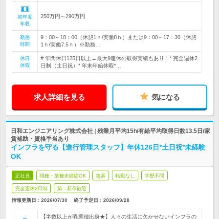
250万円～290万円
初年度
年収
9：00～18：00（休憩1ｈ/実働8ｈ）または9：00～17：30（休憩
勤務
時間
1ｈ/実働7.5ｈ）※勤務…
# 年間休日125日以上→最大9連休の取得実績もあり！* 完全週休2
休日
休暇
日制（土日祝）* 年末年始休暇*…
求人詳細を見る
気になる
日和エンジニアリング株式会社 | 残業月平均15h/有給平均取得日数13.5日/家
賃補助・資格手当あり
インフラを守る【進行管理スタッフ】年休126日*土日祝*未経験
OK
正社員
職種・業種未経験OK
急募
転勤なし
学歴不問
完全週休2日制
第二新卒歓迎
情報更新日：2026/07/30
終了予定日：
2026/09/28
【半数以上が異業種出身★】人々の生活に欠かせないインフラの