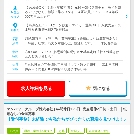
【 未経験OK！学歴・年齢不問 】★20～60代活躍中★「モノを売
る」ではなく、相談に乗るスタイル★正社員デビューOK★年収
対象と
800万円以上も可
なる方
【 転勤なし！／UIターン歓迎／マイカー通勤OK 】 八代支店／熊
本県八代市清水町2-70 ※熊本…
勤務地
月給28万円～＋諸手当＋賞与年2回（業績により決算賞与あり）
※年齢、経験、能力を考慮の上、優遇します。※一律見習手当…
給与
◇9：00～17：40（休憩時間60分）# ★基本定時退社！残業はほ
勤務
時間
とんどありません！
# ≪休日≫◇完全週休二日制（シフト制／月8日）（基本日曜日
休日
休暇
休み＋その他）# ≪休暇≫◇夏季休暇◇年…
求人詳細を見る
気になる
マンパワーグループ株式会社 | 年間休日125日│完全週休2日制（土日）│転
勤なしの全国募集
【受付事務】未経験でも私たちがぴったりの職場を見つけます♪
正社員
職種・業種未経験OK
急募
転勤なし
完全週休2日制