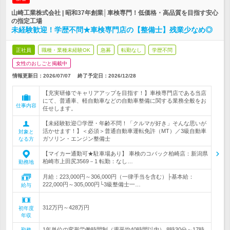
山崎工業株式会社 | 昭和37年創業│車検専門！低価格・高品質を目指す安心
の指定工場
未経験歓迎！学歴不問★車検専門店の【整備士】残業少なめ◎
正社員
職種・業種未経験OK
急募
転勤なし
学歴不問
女性のおしごと掲載中
情報更新日：2026/07/07
終了予定日：
2026/12/28
【充実研修でキャリアアップを目指す！】車検専門店である当店
にて、普通車、軽自動車などの自動車整備に関する業務全般をお
仕事内容
任せします。
【未経験歓迎◎学歴・年齢不問！「クルマが好き」そんな思いが
活かせます！】＜必須＞普通自動車運転免許（MT）／3級自動車
対象と
ガソリン・エンジン整備士
なる方
【マイカー通勤可★駐車場あり】 車検のコバック柏崎店：新潟県
柏崎市上田尻3569－1 転勤：なし…
勤務地
月給：223,000円～306,000円（一律手当を含む）├基本給：
222,000円～305,000円└3級整備士一…
給与
312万円～428万円
初年度
年収
1年単位の変形労働時間制（週平均40時間以内） 8時30分～17時
勤務