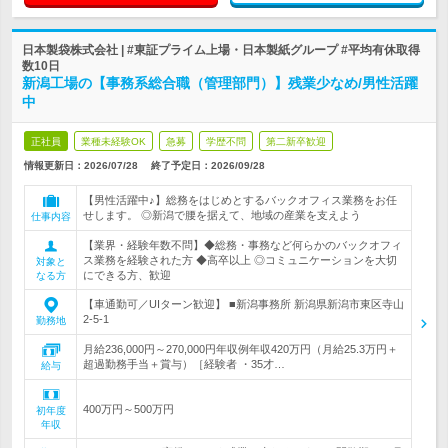
日本製袋株式会社 | #東証プライム上場・日本製紙グループ #平均有休取得
数10日
新潟工場の【事務系総合職（管理部門）】残業少なめ/男性活躍
中
正社員
業種未経験OK
急募
学歴不問
第二新卒歓迎
情報更新日：2026/07/28
終了予定日：
2026/09/28
【男性活躍中♪】総務をはじめとするバックオフィス業務をお任
せします。 ◎新潟で腰を据えて、地域の産業を支えよう
仕事内容
【業界・経験年数不問】◆総務・事務など何らかのバックオフィ
ス業務を経験された方 ◆高卒以上 ◎コミュニケーションを大切
対象と
にできる方、歓迎
なる方
【車通勤可／UIターン歓迎】 ■新潟事務所 新潟県新潟市東区寺山
2-5-1
勤務地
月給236,000円～270,000円年収例年収420万円（月給25.3万円＋
超過勤務手当＋賞与）［経験者 ・35才…
給与
400万円～500万円
初年度
年収