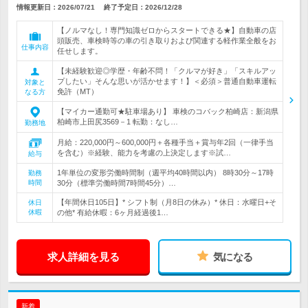
情報更新日：2026/07/21
終了予定日：
2026/12/28
【ノルマなし！専門知識ゼロからスタートできる★】自動車の店
頭販売、車検時等の車の引き取りおよび関連する軽作業全般をお
仕事内容
任せします。
【未経験歓迎◎学歴・年齢不問！「クルマが好き」「スキルアッ
プしたい」そんな思いが活かせます！】＜必須＞普通自動車運転
対象と
免許（MT）
なる方
【マイカー通勤可★駐車場あり】 車検のコバック柏崎店：新潟県
柏崎市上田尻3569－1 転勤：なし…
勤務地
月給：220,000円～600,000円＋各種手当＋賞与年2回（一律手当
を含む）※経験、能力を考慮の上決定します※試…
給与
1年単位の変形労働時間制（週平均40時間以内） 8時30分～17時
勤務
時間
30分（標準労働時間7時間45分）…
【年間休日105日】* シフト制（月8日の休み）* 休日：水曜日+そ
休日
休暇
の他* 有給休暇：6ヶ月経過後1…
求人詳細を見る
気になる
新着