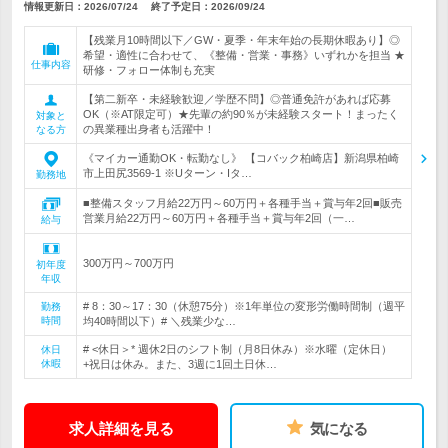
情報更新日：2026/07/24
終了予定日：
2026/09/24
【残業月10時間以下／GW・夏季・年末年始の長期休暇あり】◎
希望・適性に合わせて、《整備・営業・事務》いずれかを担当 ★
仕事内容
研修・フォロー体制も充実
【第二新卒・未経験歓迎／学歴不問】◎普通免許があれば応募
OK（※AT限定可）★先輩の約90％が未経験スタート！まったく
対象と
の異業種出身者も活躍中！
なる方
《マイカー通勤OK・転勤なし》 【コバック柏崎店】新潟県柏崎
市上田尻3569-1 ※Uターン・Iタ…
勤務地
■整備スタッフ月給22万円～60万円＋各種手当＋賞与年2回■販売
営業月給22万円～60万円＋各種手当＋賞与年2回（一…
給与
300万円～700万円
初年度
年収
# 8：30～17：30（休憩75分）※1年単位の変形労働時間制（週平
勤務
時間
均40時間以下）# ＼残業少な…
# <休日＞* 週休2日のシフト制（月8日休み）※水曜（定休日）
休日
休暇
+祝日は休み。また、3週に1回土日休…
求人詳細を見る
気になる