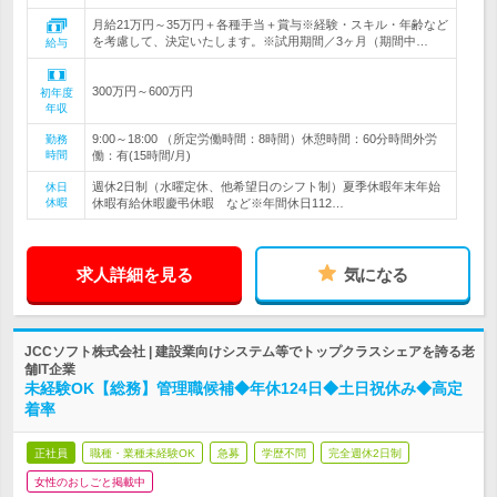
月給21万円～35万円＋各種手当＋賞与※経験・スキル・年齢など
を考慮して、決定いたします。※試用期間／3ヶ月（期間中…
給与
300万円～600万円
初年度
年収
9:00～18:00 （所定労働時間：8時間）休憩時間：60分時間外労
勤務
時間
働：有(15時間/月)
週休2日制（水曜定休、他希望日のシフト制）夏季休暇年末年始
休日
休暇
休暇有給休暇慶弔休暇 など※年間休日112…
求人詳細を見る
気になる
JCCソフト株式会社 | 建設業向けシステム等でトップクラスシェアを誇る老
舗IT企業
未経験OK【総務】管理職候補◆年休124日◆土日祝休み◆高定
着率
正社員
職種・業種未経験OK
急募
学歴不問
完全週休2日制
女性のおしごと掲載中