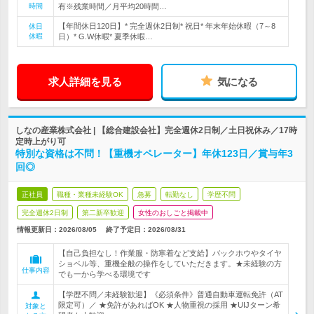
時間
有※残業時間／月平均20時間…
【年間休日120日】* 完全週休2日制* 祝日* 年末年始休暇（7～8
休日
休暇
日）* G.W休暇* 夏季休暇…
求人詳細を見る
気になる
しなの産業株式会社 | 【総合建設会社】完全週休2日制／土日祝休み／17時
定時上がり可
特別な資格は不問！【重機オペレーター】年休123日／賞与年3
回◎
正社員
職種・業種未経験OK
急募
転勤なし
学歴不問
完全週休2日制
第二新卒歓迎
女性のおしごと掲載中
情報更新日：2026/08/05
終了予定日：
2026/08/31
【自己負担なし！作業服・防寒着など支給】バックホウやタイヤ
ショベル等、重機全般の操作をしていただきます。★未経験の方
仕事内容
でも一から学べる環境です
【学歴不問／未経験歓迎】《必須条件》普通自動車運転免許（AT
限定可）／ ★免許があればOK ★人物重視の採用 ★UIJターン希
対象と