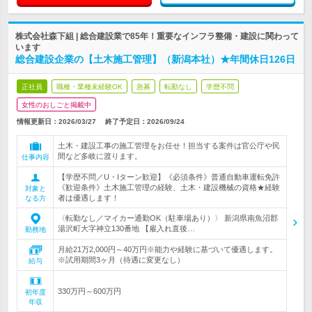
株式会社森下組 | 総合建設業で85年！重要なインフラ整備・建設に関わって
います
総合建設企業の【土木施工管理】（新潟本社）★年間休日126日
正社員
職種・業種未経験OK
急募
転勤なし
学歴不問
女性のおしごと掲載中
情報更新日：2026/03/27
終了予定日：
2026/09/24
土木・建設工事の施工管理をお任せ！担当する案件は官公庁や民
間など多岐に渡ります。
仕事内容
【学歴不問／U・Iターン歓迎】《必須条件》普通自動車運転免許
《歓迎条件》土木施工管理の経験、土木・建設機械の資格★経験
対象と
者は優遇します！
なる方
〈転勤なし／マイカー通勤OK（駐車場あり）〉 新潟県南魚沼郡
湯沢町大字神立130番地 【雇入れ直後…
勤務地
月給21万2,000円～40万円※能力や経験に基づいて優遇します。
※試用期間3ヶ月（待遇に変更なし）
給与
330万円～600万円
初年度
年収