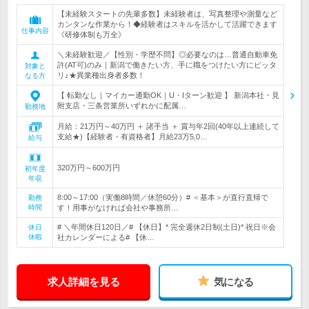
【未経験スタートの先輩多数】未経験者は、写真整理や測量など
カンタンな作業から！◆経験者はスキルを活かして活躍できます
仕事内容
《研修体制も万全》
＼未経験歓迎／【性別・学歴不問】◎必要なのは…普通自動車免
許(AT可)のみ｜新潟で働きたい方、手に職をつけたい方にピッタ
対象と
リ♪★異業種出身者多数！
なる方
【 転勤なし｜マイカー通勤OK｜U・Iターン歓迎 】 新潟本社・見
附支店・三条営業所いずれかに配属…
勤務地
月給：21万円～40万円 ＋ 諸手当 ＋ 賞与年2回(40年以上連続して
支給★)【経験者・有資格者】月給23万5,0…
給与
320万円～600万円
初年度
年収
8:00～17:00（実働8時間／休憩60分）# ＜基本＞が直行直帰で
勤務
時間
す！用事がなければ会社や事務所…
# ＼年間休日120日／# 【休日】* 完全週休2日制(土日)* 祝日※会
休日
休暇
社カレンダーによる# 【休…
求人詳細を見る
気になる