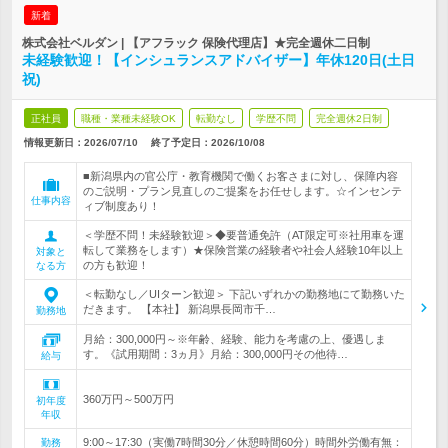
新着
株式会社ベルダン | 【アフラック 保険代理店】★完全週休二日制
未経験歓迎！【インシュランスアドバイザー】年休120日(土日
祝)
正社員
職種・業種未経験OK
転勤なし
学歴不問
完全週休2日制
情報更新日：2026/07/10
終了予定日：
2026/10/08
■新潟県内の官公庁・教育機関で働くお客さまに対し、保障内容
のご説明・プラン見直しのご提案をお任せします。☆インセンテ
仕事内容
ィブ制度あり！
＜学歴不問！未経験歓迎＞◆要普通免許（AT限定可※社用車を運
転して業務をします）★保険営業の経験者や社会人経験10年以上
対象と
の方も歓迎！
なる方
＜転勤なし／UIターン歓迎＞ 下記いずれかの勤務地にて勤務いた
だきます。 【本社】 新潟県長岡市千…
勤務地
月給：300,000円～※年齢、経験、能力を考慮の上、優遇しま
す。《試用期間：3ヵ月》月給：300,000円その他待…
給与
360万円～500万円
初年度
年収
9:00～17:30（実働7時間30分／休憩時間60分）時間外労働有無：
勤務