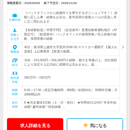
情報更新日：2026/06/05
終了予定日：
2026/11/26
《バックオフィスから組織作りを牽引するポジションです！》 経
験に応じ人事・総務をお任せ。新卒採用や就業ルールの見直し等
仕事内容
に広く関われます。
【未経験歓迎／学歴不問】《必須条件》普通自動車運転免許（AT
限定可）《歓迎条件》バックオフィスや採用実務／対人折衝の経
対象と
験、採用実務の経験
なる方
本社：新潟県上越市大字黒井2598-30 ※マイカー通勤可 【雇入れ
直後】上記事業所 【変更の範囲…
勤務地
月給：233,000円～506,000円※経験・能力を考慮の上、当社規程
により決定※上記月給に残業代は含みません。超…
給与
350万円～760万円
初年度
年収
8:30～17:30（所定労働時間：8時間／休憩60分） 時間外労働：月
勤務
時間
20時間以内
# ★完全週休2日制（土・日・祝日） ★年間休日124日* 年末年始
休日
休暇
休暇* 慶弔休暇 * 特別休暇 …
求人詳細を見る
気になる