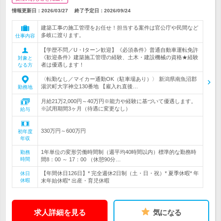
情報更新日：2026/03/27
終了予定日：
2026/09/24
建築工事の施工管理をお任せ！担当する案件は官公庁や民間など
多岐に渡ります。
仕事内容
【学歴不問／U・Iターン歓迎】《必須条件》普通自動車運転免許
《歓迎条件》建築施工管理の経験、土木・建設機械の資格★経験
対象と
者は優遇します！
なる方
〈転勤なし／マイカー通勤OK（駐車場あり）〉 新潟県南魚沼郡
湯沢町大字神立130番地 【雇入れ直後…
勤務地
月給21万2,000円～40万円※能力や経験に基づいて優遇します。
※試用期間3ヶ月（待遇に変更なし）
給与
330万円～600万円
初年度
年収
1年単位の変形労働時間制（週平均40時間以内）標準的な勤務時
勤務
時間
間8：00 ～ 17：00 （休憩90分…
【年間休日126日】* 完全週休2日制（土・日・祝）* 夏季休暇* 年
休日
休暇
末年始休暇* 出産・育児休暇
求人詳細を見る
気になる