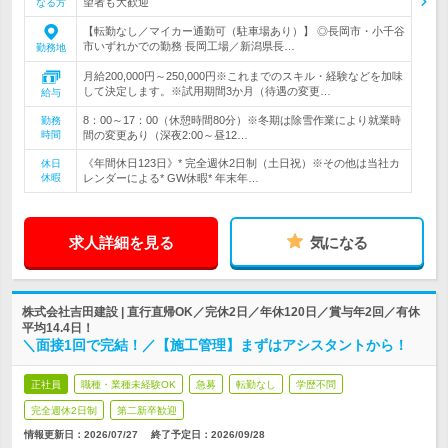
望者も大歓迎
なる方
【転勤なし／マイカー通勤可（駐車場あり）】 ◎長岡市・小千谷
市いずれかでの勤務 長岡工場／新潟県長…
勤務地
月給200,000円～250,000円※これまでのスキル・経験などを加味
して決定します。※試用期間3か月（待遇の変更…
給与
8：00～17：00（休憩時間80分）※冬期は除雪作業により就業時
勤務
時間
間の変更あり（深夜2:00～昼12…
《年間休日123日》* 完全週休2日制（土日祝）※その他は当社カ
休日
休暇
レンダーによる* GW休暇* 年末年…
求人詳細を見る
気になる
株式会社吉田建設 | 直行直帰OK／完休2日／年休120日／賞与年2回／有休
平均14.4日！
＼面接1回で完結！／【施工管理】まずはアシスタントから！
正社員
職種・業種未経験OK
急募
転勤なし
学歴不問
完全週休2日制
第二新卒歓迎
情報更新日：2026/07/27
終了予定日：
2026/09/28