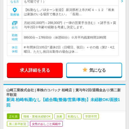
も可能です！）
なる方
【転勤なし／UIターン歓迎】 新潟県村上市片町４－１２ 「将来
は家族のいる場所で働きたい」 「長期…
勤務地
月給192,000円～288,000円（一律の営業手当含む）＋諸手当＋賞
与年2回※年齢や経験を考慮し決定します。
給与
勤務
8時00分～17時00分（休憩60分）※月平均残業時間10時間
時間
# 年間休日105日* 週休2日（日曜日、祝日）＋その他（第2・4土
休日
休暇
曜日。ただし祝日出勤等の場合は休…
求人詳細を見る
気になる
山崎工業株式会社 | 車検のコバック 柏崎店｜賞与年2回/退職金あり/第二新
卒歓迎
新潟 柏崎/転勤なし【総合職(整備/営業/事務)】未経験OK/面接1
回
正社員
職種・業種未経験OK
急募
転勤なし
学歴不問
第二新卒歓迎
女性のおしごと掲載中