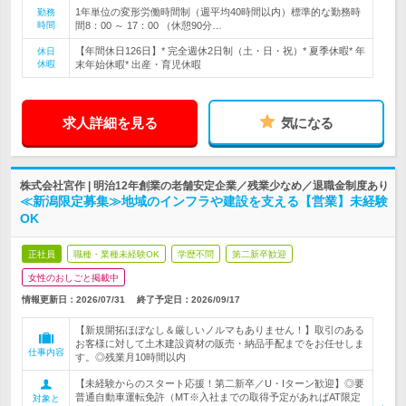
1年単位の変形労働時間制（週平均40時間以内）標準的な勤務時
勤務
時間
間8：00 ～ 17：00 （休憩90分…
【年間休日126日】* 完全週休2日制（土・日・祝）* 夏季休暇* 年
休日
休暇
末年始休暇* 出産・育児休暇
求人詳細を見る
気になる
株式会社宮作 | 明治12年創業の老舗安定企業／残業少なめ／退職金制度あり
≪新潟限定募集≫地域のインフラや建設を支える【営業】未経験
OK
正社員
職種・業種未経験OK
学歴不問
第二新卒歓迎
女性のおしごと掲載中
情報更新日：2026/07/31
終了予定日：
2026/09/17
【新規開拓ほぼなし＆厳しいノルマもありません！】取引のある
お客様に対して土木建設資材の販売・納品手配までをお任せしま
仕事内容
す。◎残業月10時間以内
【未経験からのスタート応援！第二新卒／U・Iターン歓迎】◎要
普通自動車運転免許（MT※入社までの取得予定があればAT限定
対象と