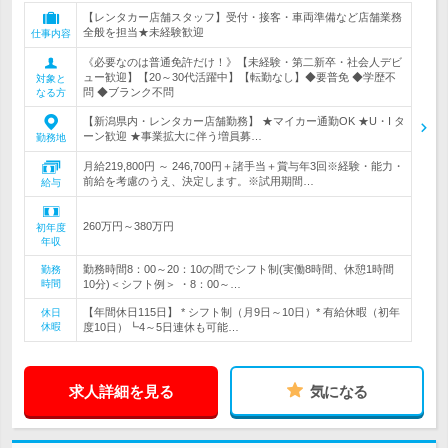
【レンタカー店舗スタッフ】受付・接客・車両準備など店舗業務
全般を担当★未経験歓迎
仕事内容
《必要なのは普通免許だけ！》【未経験・第二新卒・社会人デビ
ュー歓迎】【20～30代活躍中】【転勤なし】◆要普免 ◆学歴不
対象と
問 ◆ブランク不問
なる方
【新潟県内・レンタカー店舗勤務】 ★マイカー通勤OK ★U・I タ
ーン歓迎 ★事業拡大に伴う増員募…
勤務地
月給219,800円 ～ 246,700円＋諸手当＋賞与年3回※経験・能力・
前給を考慮のうえ、決定します。※試用期間…
給与
260万円～380万円
初年度
年収
勤務時間8：00～20：10の間でシフト制(実働8時間、休憩1時間
勤務
時間
10分)＜シフト例＞ ・8：00～…
【年間休日115日】 * シフト制（月9日～10日）* 有給休暇（初年
休日
休暇
度10日）┗4～5日連休も可能…
求人詳細を見る
気になる