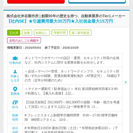
株式会社米谷製作所 | 創業90年の歴史を持つ、自動車業界のTier1メーカー
【社内SE】★引越費用最大30万円★入社祝金最大15万円
正社員
急募
転勤なし
学歴不問
第二新卒歓迎
女性のおしごと掲載中
情報更新日：2026/05/04
終了予定日：
2026/10/29
ネットワークやサーバーの設計・運用、セキュリティ対策の企画
など、社内システムに関する業務全般をお任せします。
仕事内容
＜必須＞サーバー管理、ネットワークインフラ、セキュリティ対
策いずれかの経験、普通自動車運転免許（AT限定可）、59歳以下
対象と
の方（定年が60歳のため）
なる方
＜マイカー通勤可！駐車場あり＞ 本社 新潟県柏崎市田塚3-3-90
※転勤なし 【雇入れ直後】上記…
勤務地
【日給月給制】252,000円～362,000円※経験・年齢・能力を考慮
して決定いたします※上記には一律食事手当（2…
給与
# フレックスタイム制標準労働時間帯 8:00～17:00 標準労働時
勤務
時間
間 8時間コアタイム 10:0…
# 年間休日119日# 週休2日制（土日）* 年間有給休暇10日～（下
休日
休暇
限日数は、入社半年経過後の付与…