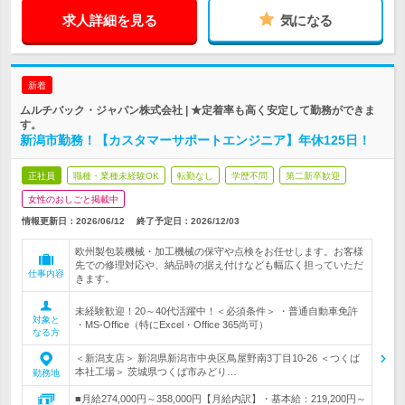
求人詳細を見る
気になる
新着
ムルチバック・ジャパン株式会社 | ★定着率も高く安定して勤務ができま
す。
新潟市勤務！【カスタマーサポートエンジニア】年休125日！
正社員
職種・業種未経験OK
転勤なし
学歴不問
第二新卒歓迎
女性のおしごと掲載中
情報更新日：2026/06/12
終了予定日：
2026/12/03
欧州製包装機械・加工機械の保守や点検をお任せします。お客様
先での修理対応や、納品時の据え付けなども幅広く担っていただ
仕事内容
きます。
未経験歓迎！20～40代活躍中！＜必須条件＞ ・普通自動車免許
対象と
・MS-Office（特にExcel・Office 365尚可）
なる方
＜新潟支店＞ 新潟県新潟市中央区鳥屋野南3丁目10-26 ＜つくば
本社工場＞ 茨城県つくば市みどり…
勤務地
■月給274,000円～358,000円【月給内訳】・基本給：219,200円～