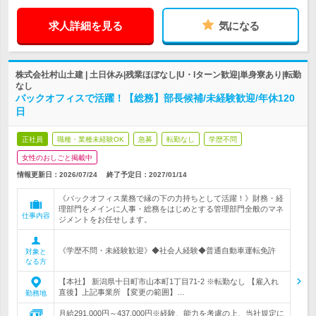
求人詳細を見る
気になる
株式会社村山土建 | 土日休み|残業ほぼなし|U・Iターン歓迎|単身寮あり|転勤
なし
バックオフィスで活躍！【総務】部長候補/未経験歓迎/年休120
日
正社員
職種・業種未経験OK
急募
転勤なし
学歴不問
女性のおしごと掲載中
情報更新日：2026/07/24
終了予定日：
2027/01/14
《バックオフィス業務で縁の下の力持ちとして活躍！》財務・経
理部門をメインに人事・総務をはじめとする管理部門全般のマネ
仕事内容
ジメントをお任せします。
《学歴不問・未経験歓迎》◆社会人経験◆普通自動車運転免許
対象と
なる方
【本社】 新潟県十日町市山本町1丁目71-2 ※転勤なし 【雇入れ
直後】上記事業所 【変更の範囲】…
勤務地
月給291,000円～437,000円※経験、能力を考慮の上、当社規定に