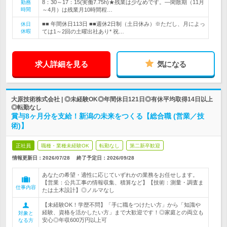
8：30～17：15(実働7.75h)★残業は少なめです。―閑散期（11月
勤務
時間
～4月）は残業月10時間程…
■■ 年間休日113日 ■■週休2日制（土日休み）※ただし、月によっ
休日
休暇
ては1～2回の土曜出社あり* 祝…
求人詳細を見る
気になる
大原技術株式会社 | ◎未経験OK◎年間休日121日◎有休平均取得14日以上
◎転勤なし
賞与8ヶ月分を支給！新潟の未来をつくる【総合職 (営業／技
術)】
正社員
職種・業種未経験OK
転勤なし
第二新卒歓迎
情報更新日：2026/07/28
終了予定日：
2026/09/28
あなたの希望・適性に応じていずれかの業務をお任せします。
【営業：公共工事の情報収集、積算など】【技術：測量・調査ま
仕事内容
たは土木設計】◎ノルマなし
【未経験OK！学歴不問】「手に職をつけたい方」から「知識や
経験、資格を活かしたい方」まで大歓迎です！◎家庭との両立も
対象と
安心◎年収600万円以上可
なる方