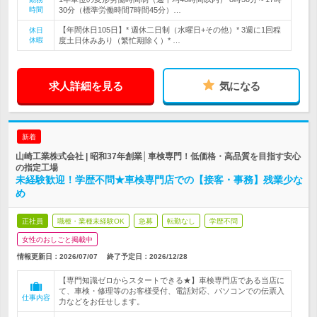
時間
30分（標準労働時間7時間45分）…
【年間休日105日】* 週休二日制（水曜日+その他）* 3週に1回程
休日
休暇
度土日休みあり（繁忙期除く）* …
求人詳細を見る
気になる
新着
山崎工業株式会社 | 昭和37年創業│車検専門！低価格・高品質を目指す安心
の指定工場
未経験歓迎！学歴不問★車検専門店での【接客・事務】残業少な
め
正社員
職種・業種未経験OK
急募
転勤なし
学歴不問
女性のおしごと掲載中
情報更新日：2026/07/07
終了予定日：
2026/12/28
【専門知識ゼロからスタートできる★】車検専門店である当店に
て、車検・修理等のお客様受付、電話対応、パソコンでの伝票入
仕事内容
力などをお任せします。