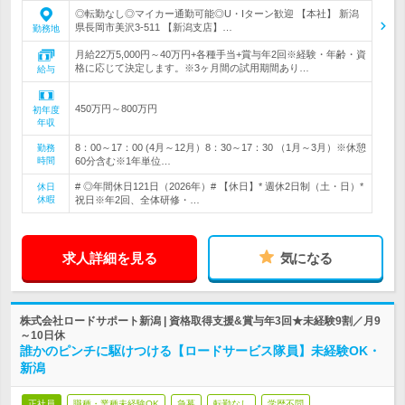
◎転勤なし◎マイカー通勤可能◎U・Iターン歓迎 【本社】 新潟
県長岡市美沢3-511 【新潟支店】…
勤務地
月給22万5,000円～40万円+各種手当+賞与年2回※経験・年齢・資
格に応じて決定します。※3ヶ月間の試用期間あり…
給与
450万円～800万円
初年度
年収
8：00～17：00 (4月～12月）8：30～17：30 （1月～3月）※休憩
勤務
時間
60分含む※1年単位…
# ◎年間休日121日（2026年）# 【休日】* 週休2日制（土・日）*
休日
休暇
祝日※年2回、全体研修・…
求人詳細を見る
気になる
株式会社ロードサポート新潟 | 資格取得支援&賞与年3回★未経験9割／月9
～10日休
誰かのピンチに駆けつける【ロードサービス隊員】未経験OK・
新潟
正社員
職種・業種未経験OK
急募
転勤なし
学歴不問