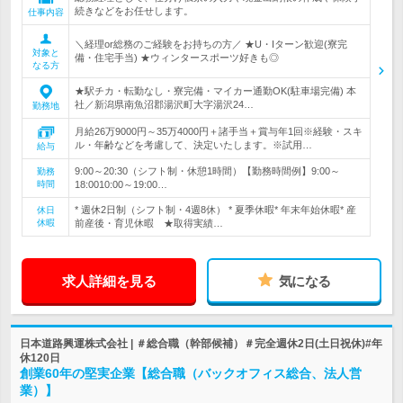
続きなどをお任せします。
仕事内容
＼経理or総務のご経験をお持ちの方／ ★U・Iターン歓迎(寮完
対象と
備・住宅手当) ★ウィンタースポーツ好きも◎
なる方
★駅チカ・転勤なし・寮完備・マイカー通勤OK(駐車場完備) 本
社／新潟県南魚沼郡湯沢町大字湯沢24…
勤務地
月給26万9000円～35万4000円＋諸手当＋賞与年1回※経験・スキ
ル・年齢などを考慮して、決定いたします。※試用…
給与
9:00～20:30（シフト制・休憩1時間）【勤務時間例】9:00～
勤務
時間
18:0010:00～19:00…
* 週休2日制（シフト制・4週8休） * 夏季休暇* 年末年始休暇* 産
休日
休暇
前産後・育児休暇 ★取得実績…
求人詳細を見る
気になる
日本道路興運株式会社 | ＃総合職（幹部候補）＃完全週休2日(土日祝休)#年
休120日
創業60年の堅実企業【総合職（バックオフィス総合、法人営
業）】