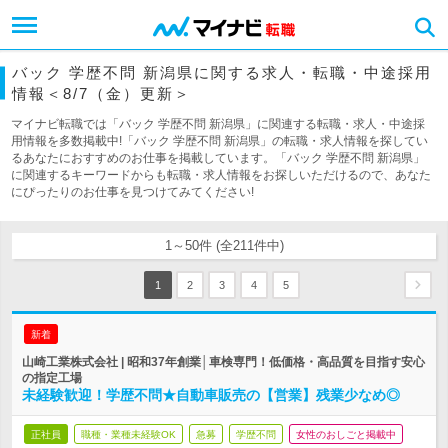
バック 学歴不問 新潟県に関する求人・転職・中途採用
情報＜8/7（金）更新＞
マイナビ転職では「バック 学歴不問 新潟県」に関連する転職・求人・中途採
用情報を多数掲載中!「バック 学歴不問 新潟県」の転職・求人情報を探してい
るあなたにおすすめのお仕事を掲載しています。「バック 学歴不問 新潟県」
に関連するキーワードからも転職・求人情報をお探しいただけるので、あなた
にぴったりのお仕事を見つけてみてください!
1～50件 (全211件中)
1
2
3
4
5
新着
山崎工業株式会社 | 昭和37年創業│車検専門！低価格・高品質を目指す安心
の指定工場
未経験歓迎！学歴不問★自動車販売の【営業】残業少なめ◎
正社員
職種・業種未経験OK
急募
学歴不問
女性のおしごと掲載中