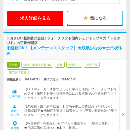
求人詳細を見る
気になる
トヨタL&F新潟株式会社 | フォークリフト国内シェアトップ※の『トヨタ
L&F』の正規代理店
未経験OK！【メンテナンススタッフ】★残業少なめ★土日祝休
み
正社員
職種・業種未経験OK
急募
転勤なし
学歴不問
第二新卒歓迎
情報更新日：2026/07/31
終了予定日：
2026/10/01
【OJTやメーカー研修でじっくり学べる環境】フォークリフト等
の点検・修理をお任せ◎将来的にはお客様先での作業を行うスペ
仕事内容
シャリストも目指せます！
【未経験・第二新卒歓迎！】◎高卒以上◎要普免（AT限定可）
◎40歳以下★機械好き歓迎！知識ゼロでも充実の教育体制で安心
対象と
のスタートが切れます！
なる方
【転居を伴う転勤なし ＆ マイカー通勤 OK！（駐車場無料）】
★空調完備の工場あり ■本社・新潟…
勤務地