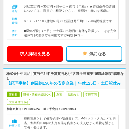
月給22万円～35万円＋諸手当＋賞与（年2回）★待遇条件の詳細
については、面接でご相談ください！※経験・能力を考慮の…
給与
勤務
8：30～17：00(休憩60分)※残業は月平均10～20時間程度です
時間
■週休2日制（土日）⇒土曜の出勤日に有休を取得して ほぼ完全
休日
休暇
週休2日の働き方も可能です◎■祝日■ゴー…
求人詳細を見る
気になる
株式会社中元組 | 賞与年2回*決算賞与あり*各種手当充実*退職金制度*転勤な
し
【経理事務】創業約150年の安定企業｜年休125日・土日祝休み
正社員
職種・業種未経験OK
急募
転勤なし
学歴不問
完全週休2日制
情報更新日：2026/07/24
終了予定日：
2026/09/24
経理事務として伝票処理や請求書対応、会計ソフト入力などを担
当。創業約150年の安定企業を内側から支えながら経験を活かし
仕事内容
て長く働けます。