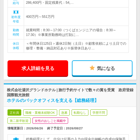
286,400円・固定残業代：54,…
給与
400万円～551万円
初年度
年収
就業時間：8:30～17:00（つくばエンジニアの場合：8:30～
勤務
時間
17:30）※事業所勤務時は打刻に…
＜年間休日125日＞週休2日制（土日）※顧客依頼により土日での
休日
休暇
修理・整備・納品対応あり※振替休日あり…
求人詳細を見る
気になる
株式会社湯沢グランドホテル | 旅行予約サイトで数々の賞を受賞 政府登録
国際観光旅館
ホテルのバックオフィスを支える【総務経理】
正社員
職種・業種未経験OK
急募
転勤なし
学歴不問
第二新卒歓迎
女性のおしごと掲載中
情報更新日：2026/06/26
終了予定日：
2026/08/27
総務経理として、仕分け伝票の入力や現金出納帳の作成や保険手