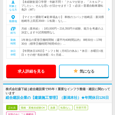
【未経験歓迎◎学歴・年齢不問！「クルマが好き」「スキルアッ
プしたい」そんな思いが活かせます！】＜必須＞普通自動車運転
対象と
免許（MT）
なる方
【マイカー通勤可★駐車場あり】 車検のコバック柏崎店：新潟県
柏崎市上田尻3569－1 転勤：なし…
勤務地
月給（基本給）：183,000円～216,350円※経験、能力を考慮の上
決定します※試用期間なし
給与
1年単位の変形労働時間制（週平均40時間以内） 8時30分～17時
勤務
時間
30分（標準労働時間7時間45分）…
【年間休日105日】* シフト制（月8日の休み）* 休日：水曜日+祝
休日
休暇
日＋その他* 有給休暇：6ヶ月経…
求人詳細を見る
気になる
株式会社森下組 | 総合建設業で85年！重要なインフラ整備・建設に関わって
います
総合建設企業の【建築施工管理】（新潟本社）★年間休日126日
正社員
職種・業種未経験OK
急募
転勤なし
学歴不問
女性のおしごと掲載中