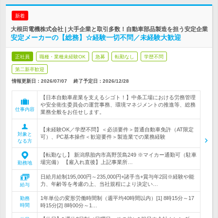
新着
大根田電機株式会社 | 大手企業と取引多数！自動車部品製造を担う安定企業
安定メーカーの【総務】☆経験一切不問／未経験大歓迎
正社員
職種・業種未経験OK
急募
転勤なし
学歴不問
第二新卒歓迎
情報更新日：2026/07/07
終了予定日：
2026/12/28
【日本自動車産業を支えるシゴト！】中条工場における労務管理
や安全衛生委員会の運営事務、環境マネジメントの推進等、総務
仕事内容
業務全般をお任せします。
【未経験OK／学歴不問】＜必須要件＞普通自動車免許（AT限定
対象と
可）、PC基本操作＜歓迎要件＞製造業での業務経験
なる方
【転勤なし】 新潟県胎内市高野茨島249 ※マイカー通勤可（駐車
場完備） 【雇入れ直後】上記事業所…
勤務地
日給月給制195,000円～235,000円+諸手当+賞与年2回※経験や能
力、年齢等を考慮の上、当社規程により決定い…
給与
1年単位の変形労働時間制（週平均40時間以内）[1] 8時15分～17
勤務
時間
時15分[2] 8時00分～1…