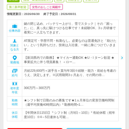
第二新卒歓迎
女性のおしごと掲載中
情報更新日：2026/06/30
終了予定日：
2026/08/31
鍵の閉じ込め、バッテリー上がり、雪でスタック｜その「困っ
た」に、真っ先に駆けつける仕事です！未経験OK、3ヶ月研修で
仕事内容
着実に一人立ちできます。
AT限定可・学歴不問・転勤なし。必要なのは普通免許と「助けた
い」という気持ちだけ。技術は入社後、一緒に身につけていきま
対象と
す。
なる方
【新潟県内での勤務】 ★マイカー通勤OK ★U・I ターン歓迎 ★
事業拡大に伴う増員募集！ ＜ロー…
勤務地
月給229,600円＋諸手当＋賞与年3回※経験・能力・前給を考慮の
うえ、決定します。※試用期間3ヶ月あり、その間の待…
給与
300万円～300万円
初年度
年収
★シフト制で日勤のみの募集です★1ヵ月単位の変形労働時間制
勤務
時間
（週平均実働40時間以内）* 勤務時間<1…
【年間休日115日】 * シフト制（月9日～10日）* 有給休暇（初年
休日
休暇
度10日）※4～5日連休も可能…