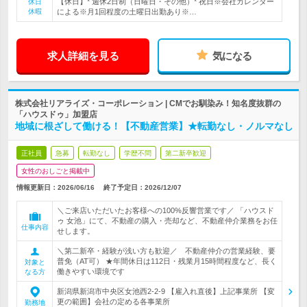
【休日】* 週休2日制（日曜日・その他）* 祝日※会社カレンダー
休日
休暇
による※月1回程度の土曜日出勤あり※…
求人詳細を見る
気になる
株式会社リアライズ・コーポレーション | CMでお馴染み！知名度抜群の
「ハウスドゥ」加盟店
地域に根ざして働ける！【不動産営業】★転勤なし・ノルマなし
正社員
急募
転勤なし
学歴不問
第二新卒歓迎
女性のおしごと掲載中
情報更新日：2026/06/16
終了予定日：
2026/12/07
＼ご来店いただいたお客様への100%反響営業です／ 「ハウスド
ゥ 女池」にて、不動産の購入・売却など、不動産仲介業務をお任
仕事内容
せします。
＼第二新卒・経験が浅い方も歓迎／ 不動産仲介の営業経験、要
普免（AT可） ★年間休日は112日・残業月15時間程度など、長く
対象と
働きやすい環境です
なる方
新潟県新潟市中央区女池西2-2-9 【雇入れ直後】上記事業所 【変
更の範囲】会社の定める各事業所
勤務地