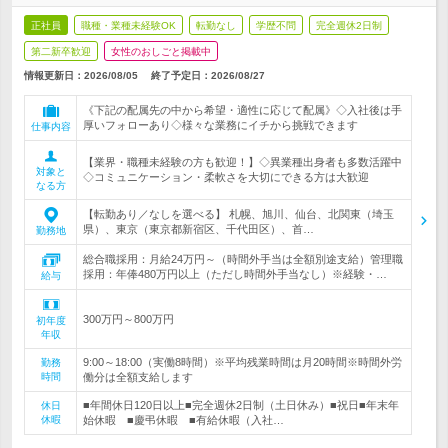
正社員
職種・業種未経験OK
転勤なし
学歴不問
完全週休2日制
第二新卒歓迎
女性のおしごと掲載中
情報更新日：2026/08/05
終了予定日：
2026/08/27
《下記の配属先の中から希望・適性に応じて配属》◇入社後は手
厚いフォローあり◇様々な業務にイチから挑戦できます
仕事内容
【業界・職種未経験の方も歓迎！】◇異業種出身者も多数活躍中
対象と
◇コミュニケーション・柔軟さを大切にできる方は大歓迎
なる方
【転勤あり／なしを選べる】 札幌、旭川、仙台、北関東（埼玉
県）、東京（東京都新宿区、千代田区）、首…
勤務地
総合職採用：月給24万円～（時間外手当は全額別途支給）管理職
採用：年俸480万円以上（ただし時間外手当なし）※経験・…
給与
300万円～800万円
初年度
年収
9:00～18:00（実働8時間）※平均残業時間は月20時間※時間外労
勤務
時間
働分は全額支給します
■年間休日120日以上■完全週休2日制（土日休み）■祝日■年末年
休日
休暇
始休暇 ■慶弔休暇 ■有給休暇（入社…