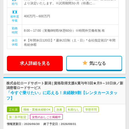
より決定いたします。※試用期間3か月（待遇に…
給与
400万円～600万円
初年度
年収
勤務
8:00～17:00（実働8時間/休憩60分）※時間外労働有無:有
時間
# 【年間休日120日】* 週休2日制（土・日）* 会社指定祝日* 年間
休日
休暇
有給休暇
求人詳細を見る
気になる
株式会社ロードサポート新潟 | 資格取得支援&賞与年3回★月9～10日休／新
潟密着ロードサービス
「今すぐ乗りたい」に応える！未経験9割【レンタカースタッ
フ】
正社員
職種・業種未経験OK
急募
転勤なし
学歴不問
第二新卒歓迎
女性のおしごと掲載中
情報更新日：2026/06/30
終了予定日：
2026/08/31