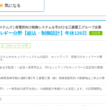
気になる
ステムズ | 発電所向け制御システムを手がける三菱重工グループ企業
ルギー分野【組込・制御設計】年休126日
正社員
リモートワーク可
ステムやセキュリティシステムの設計、セットアップ、現地でのネットワーク構
す。
がある方歓迎！＜必須＞高専卒以上、PCセットアップやネットワーク設定等の業務
長崎県長崎市飽の浦町1番1号 三菱重工業（株）長崎造船所内 ※勤務地はご本人の希
,950円～（一律支給の諸手当含む）※経験能力考慮のうえ決定します。※試用期間な
円