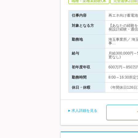
職種・業種未経験OK
完全週休2日制
仕事内容
再エネ向け蓄電池
対象となる方
【あなたの経験を
発設計経験・通信
勤務地
埼玉事業所／ 埼
事…
給与
月給300,000
更なし)
初年度年収
600万円～850万
勤務時間
8:00～16:3
休日・休暇
《年間休日126日
求人詳細を見る