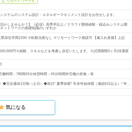
リモートワーク可
システムのシステム設計・エネルギーマネジメント設計をお任せします。
活かしませんか？】《必須》高専卒以上／クラウド開発経験・組込みシステム開
ネットワークの基礎知識のいずれか
玉県深谷市岡2200 ※転勤当面なし ※リモートワーク相談可 【雇入れ直後】上記
円～500,000円※経験、スキルなどを考慮し決定いたします。※試用期間3ヶ月(待遇変
円
0所定労働時間：7時間45分休憩時間：45分時間外労働の有無：有
》◆完全週休2日制（土日）◆祝日* 夏季休暇* 年末年始休暇（連続6日以上）* 年…
気になる