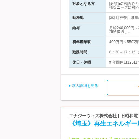
対象となる方
[必須]■C言語
様なニーズに対応！
勤務地
[本社] 神奈川県
給与
月給240,000
加給優遇し…
初年度年収
400万円～550万
勤務時間
8：30～17：15
休日・休暇
# 年間休日125
求人詳細を見る
エナジーウィズ株式会社 | 旧昭和
《埼玉》再生エネルギー