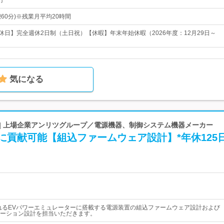
円
(休憩60分)※残業月平均20時間
【休日】完全週休2日制（土日祝）【休暇】年末年始休暇（2026年度：12月29日～
気になる
 | 上場企業アンリツグループ／電源機器、制御システム機器メーカー
に貢献可能【組込ファームウェア設計】*年休125
れるEVパワーエミュレーターに搭載する電源装置の組込ファームウェア設計および
ーション設計を担当いただきます。