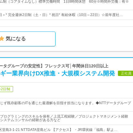
イム制（コアタイムなし）標準労働時間 1日8時間休憩 60分※時間外労働：有※
6日＞* 完全週休2日制（土・日）* 祝日* 有給休暇（10日～22日）☆前年度社…
気になる
Tデータグループの安定性】フレックス可│年間休日120日以上
ルギー業界向けDX推進・大規模システム開発
正社員
休2日制
じず既存顧客のITを通じた最適解を目指す担当になります。◆NTTデータグループ
プログラミングのスキルを保有／上流工程経験／プロジェクトマネジメント経験
システムコンサルの経験がある方など
堂島3-1-21 NTTDATA堂島ビル 【アクセス】 ・JR環状線「福島」駅よ…