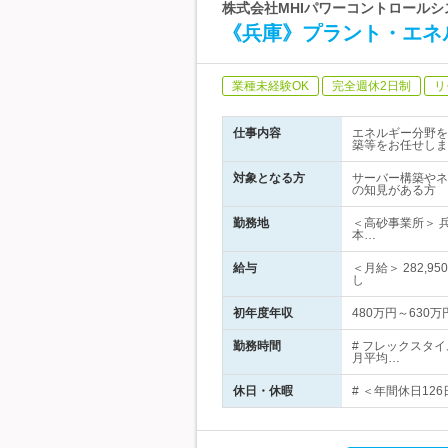
株式会社MHIパワーコントロールシ
《兵庫》プラント・エネ
業種未経験OK
完全週休2日制
リ
仕事内容
エネルギー分野を
築等をお任せしま
対象となる方
サーバー構築やネ
の知見がある方
勤務地
＜高砂事業所＞ 
本…
給与
＜月給＞ 282
し
初年度年収
480万円～630万
勤務時間
# フレックスタ
月平均…
休日・休暇
# ＜年間休日12