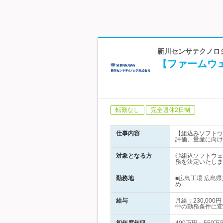
新川センサテクノロジ
【ファームウェ
転勤なし
完全週休2日制
仕事内容
【組込みソフトウ
評価、量産に向け
対象となる方
◎組込ソフトウェ
務を決定いたしま
勤務地
■広島工場 広島
め…
給与
月給：230,0
中の勤務条件に変