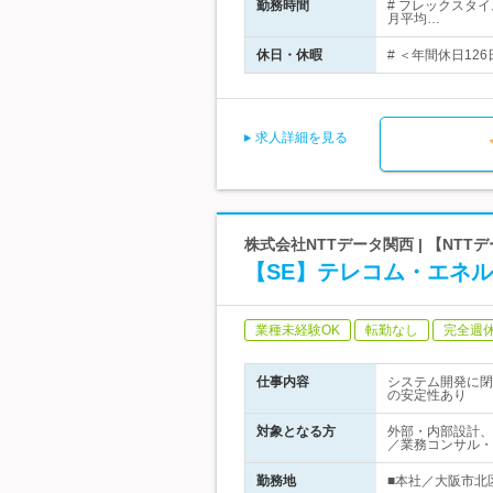
勤務時間
# フレックスタ
月平均…
休日・休暇
# ＜年間休日12
求人詳細を見る
株式会社NTTデータ関西 | 【NT
【SE】テレコム・エネ
業種未経験OK
転勤なし
完全週
仕事内容
システム開発に閉
の安定性あり
対象となる方
外部・内部設計、
／業務コンサル・
勤務地
■本社／大阪市北区