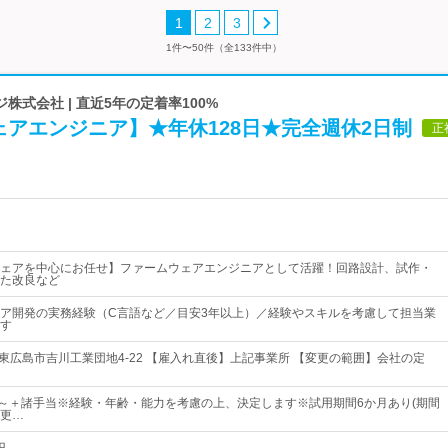
1
2
3
1件〜50件（全133件中）
株式会社 | 直近5年の定着率100%
アエンジニア】★年休128日★完全週休2日制
正
ェアを中心にお任せ】ファームウェアエンジニアとして活躍！回路設計、試作・
た改良など
ア開発の実務経験（C言語など／目安3年以上）／経験やスキルを考慮して担当業
す
県東広島市吉川工業団地4-22 【雇入れ直後】上記事業所 【変更の範囲】会社の定
00円～＋諸手当※経験・年齢・能力を考慮の上、決定します※試用期間6か月あり(期間
更…