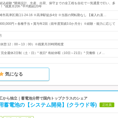
での組込経験 *開発設計、生産、出荷、保守までの全工程を自社で一気通貫で行い、多
 *残業月20h *平均勤続20年
川崎市高津区溝口1-24-16 ※高津駅徒歩4分 ※当面の間転勤なし 【雇入れ直…
円～300,000円＋各種手当＋賞与年2回（前年度実績3.0か月分）※経験・能力に応じて
円
（休憩 12：00～13：00）※残業月20時間程度
日* 完全週休2日制（土・日）* 祝日* 有給休暇（10日～21日）* 労働祭（メ…
気になる
電工から独立｜蓄電池分野で国内トップクラスのシェア
用蓄電池の【システム開発】(クラウド等)
正社員