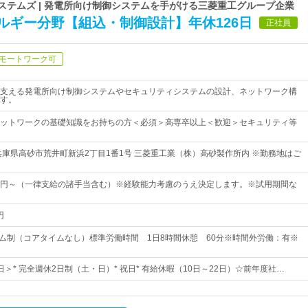
ステムズ | 発電所向け制御システムを手がける三菱重工グループ企業
ルギー分野【組込・制御設計】年休126日
正社員
モートワーク可
支える発電所向け制御システムやセキュリティシステムの設計、ネットワーク構
す。
ットワークの基礎知識をお持ちの方＜必須＞高専卒以上＜歓迎＞セキュリティ等
兵庫県高砂市荒井町新浜2丁目1番1号 三菱重工業（株）高砂製作所内 ※勤務地はご
,950円～（一律支給の諸手当含む）※経験能力考慮のうえ決定します。※試用期間な
円
イム制（コアタイムなし）標準労働時間 1日8時間休憩 60分※時間外労働：有※
6日＞* 完全週休2日制（土・日）* 祝日* 有給休暇（10日～22日）☆前年度社…