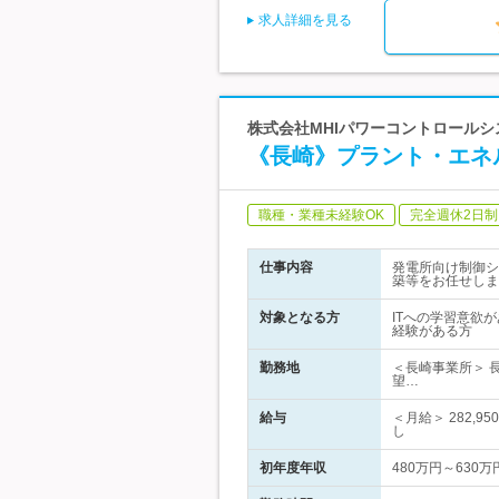
求人詳細を見る
株式会社MHIパワーコントロールシ
《長崎》プラント・エネ
職種・業種未経験OK
完全週休2日制
仕事内容
発電所向け制御シ
築等をお任せしま
対象となる方
ITへの学習意欲
経験がある方
勤務地
＜長崎事業所＞ 
望…
給与
＜月給＞ 282
し
初年度年収
480万円～630万