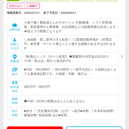
女性のおしごと掲載中
情報更新日：2026/07/17
終了予定日：
2026/09/17
≪海で働く乗組員さんのサポート≫ 労務/配乗・シフト管理/面
接・新規雇用の人事業務、社会保険などの総務業務を担当します
仕事内容
★陸上での業務となります
＼未経験・第二新卒の方も歓迎！／□普通自動車免許（AT限定
可）★営業・サービス業など人と接する経験がある方は活かせま
対象と
す
なる方
【転勤なし／U・Iターン歓迎】 ◆愛媛県今治市波止浜102-1
※JR『波止浜』駅から徒歩約7分…
勤務地
■月給：250,000円 ～ 350,000円（一律手当含む）※金額はあくま
でも最低保証額です。※経験・年齢・能力な…
給与
300万円～490万円
初年度
年収
勤務
◆9:00～18:00※残業はほとんどありません
時間
■休日：* 完全週休2日制（土日）＋祝日■休暇：* 年末年始休暇*
休日
休暇
夏期休暇* 有給休暇 ほか■年間…