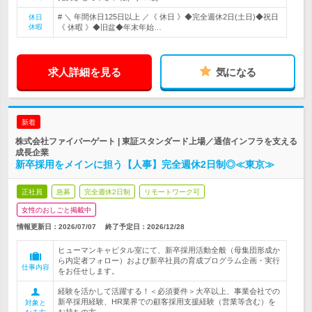
# ＼ 年間休日125日以上 ／《 休日 》◆完全週休2日(土日)◆祝日
休日
休暇
《 休暇 》◆旧盆◆年末年始…
求人詳細を見る
気になる
新着
株式会社ファイバーゲート | 東証スタンダード上場／通信インフラを支える
成長企業
新卒採用をメインに担う【人事】完全週休2日制◎≪東京≫
正社員
急募
完全週休2日制
リモートワーク可
女性のおしごと掲載中
情報更新日：2026/07/07
終了予定日：
2026/12/28
ヒューマンキャピタル室にて、新卒採用活動全般（母集団形成か
ら内定者フォロー）および新卒社員の育成プログラム企画・実行
仕事内容
をお任せします。
経験を活かして活躍する！＜必須要件＞大卒以上、事業会社での
新卒採用経験、HR業界での顧客採用支援経験（営業等含む）を
対象と
お持ちの方