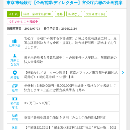
東京/未経験可【企画営業/ディレクター】官公庁広報の企画提案
正社員
職種・業種未経験OK
急募
転勤なし
完全週休2日制
女性のおしごと掲載中
情報更新日：2026/07/03
終了予定日：
2026/12/24
官公庁（各省庁や属する下部団体）が抱える広報課題に対し、最
適な課題解決方法を企画・提案し、制作進行管理・請求までお任
仕事内容
せします。
業界未経験者も多数活躍中！＜必須要件＞大卒以上、無形商材の
対象と
法人営業経験
なる方
【転勤なし／ＵＩターン歓迎】 東京オフィス／東京都千代田区紀
尾井町4-1 新紀尾井町ビル6階 【雇…
勤務地
年俸制：3,500,000円～5,000,000円※経験・資格などを考慮して
決定します※上記には固定残業手当（月45…
給与
350万円～500万円
初年度
年収
勤務
※専門業務型裁量労働制を適用（みなし労働時間9.5時間）
時間
【年間休日125日】* 完全週休2日制(土日)* 祝日* 有給休暇：10日
休日