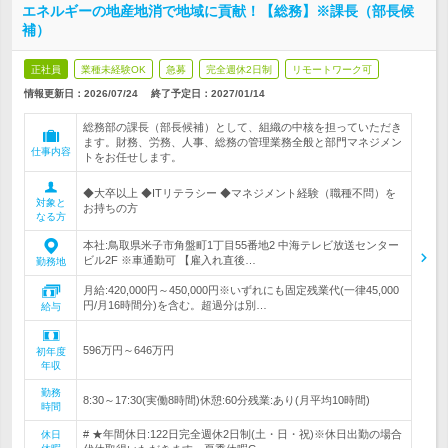
エネルギーの地産地消で地域に貢献！【総務】※課長（部長候
補）
正社員
業種未経験OK
急募
完全週休2日制
リモートワーク可
情報更新日：2026/07/24
終了予定日：
2027/01/14
総務部の課長（部長候補）として、組織の中核を担っていただき
ます。財務、労務、人事、総務の管理業務全般と部門マネジメン
仕事内容
トをお任せします。
◆大卒以上 ◆ITリテラシー ◆マネジメント経験（職種不問）を
対象と
お持ちの方
なる方
本社:鳥取県米子市角盤町1丁目55番地2 中海テレビ放送センター
ビル2F ※車通勤可 【雇入れ直後…
勤務地
月給:420,000円～450,000円※いずれにも固定残業代(一律45,000
円/月16時間分)を含む。超過分は別…
給与
596万円～646万円
初年度
年収
勤務
8:30～17:30(実働8時間)休憩:60分残業:あり(月平均10時間)
時間
# ★年間休日:122日完全週休2日制(土・日・祝)※休日出勤の場合
休日