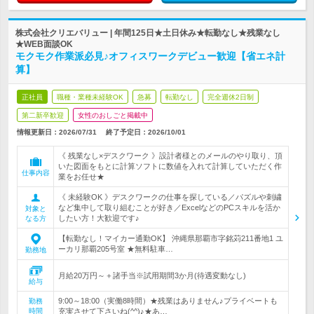
株式会社クリエバリュー | 年間125日★土日休み★転勤なし★残業なし
★WEB面談OK
モクモク作業派必見♪オフィスワークデビュー歓迎【省エネ計
算】
正社員
職種・業種未経験OK
急募
転勤なし
完全週休2日制
第二新卒歓迎
女性のおしごと掲載中
情報更新日：2026/07/31
終了予定日：
2026/10/01
《 残業なし×デスクワーク 》設計者様とのメールのやり取り、頂
いた図面をもとに計算ソフトに数値を入れて計算していただく作
仕事内容
業をお任せ★
《 未経験OK 》デスクワークの仕事を探している／パズルや刺繍
など集中して取り組むことが好き／ExcelなどのPCスキルを活か
対象と
したい方！大歓迎です♪
なる方
【転勤なし！マイカー通勤OK】 沖縄県那覇市字銘苅211番地1 ユ
ーカリ那覇205号室 ★無料駐車…
勤務地
月給20万円～＋諸手当※試用期間3か月(待遇変動なし)
給与
9:00～18:00（実働8時間）★残業はありません♪プライベートも
勤務
時間
充実させて下さいね(^^)♪★あ…