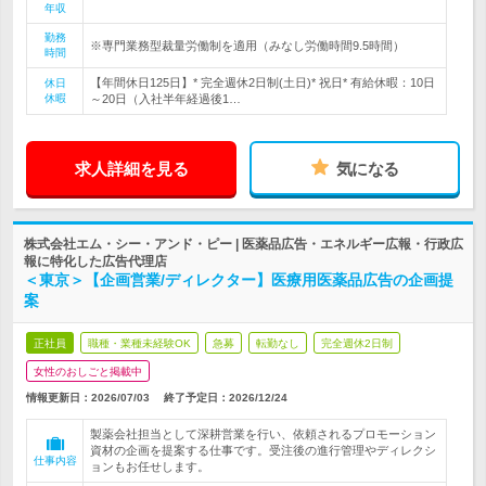
年収
勤務
※専門業務型裁量労働制を適用（みなし労働時間9.5時間）
時間
【年間休日125日】* 完全週休2日制(土日)* 祝日* 有給休暇：10日
休日
休暇
～20日（入社半年経過後1…
求人詳細を見る
気になる
株式会社エム・シー・アンド・ピー | 医薬品広告・エネルギー広報・行政広
報に特化した広告代理店
＜東京＞【企画営業/ディレクター】医療用医薬品広告の企画提
案
正社員
職種・業種未経験OK
急募
転勤なし
完全週休2日制
女性のおしごと掲載中
情報更新日：2026/07/03
終了予定日：
2026/12/24
製薬会社担当として深耕営業を行い、依頼されるプロモーション
資材の企画を提案する仕事です。受注後の進行管理やディレクシ
仕事内容
ョンもお任せします。