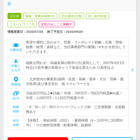
り
正社員
職種・業種未経験OK
完全週休2日制
第二新卒歓迎
リモートワーク可
女性のおしごと掲載中
情報更新日：2026/07/28
終了予定日：
2026/09/28
希望や適性に合わせて、営業・コーポレート戦略・広報・用地・
総務・経理・資材など、当社事務部門の業務いずれかを担当して
仕事内容
いただきます。
経験を問わず、45歳未満の既卒の方(原則として、2027年4月1日
対象と
時点)※若年層の長期キャリア形成を図るため ◎高卒以上
なる方
・九州管内の事業所(福岡・佐賀・長崎・熊本・大分・宮崎・鹿
児島県)及び東京支社 他 ※テレワークを…
勤務地
月給20万円以上■33歳／ 年収：700万円～760万円程度■41歳／
年収：1,030万円～1,120万円程度※年…
給与
・8：50～17：30※スーパーフレックス制・三交替勤務・当直勤
勤務
時間
務あり
【休暇】・有給休暇（20日）・夏期休暇（6～10月中に3日間付
休日
休暇
与）・その他特別休暇（転勤休暇、結婚休…