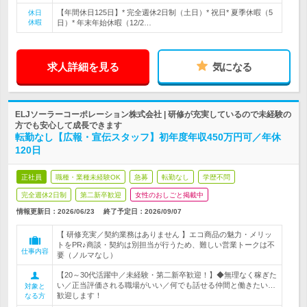
【年間休日125日】* 完全週休2日制（土日）* 祝日* 夏季休暇（5
休日
休暇
日）* 年末年始休暇（12/2…
求人詳細を見る
気になる
ELJソーラーコーポレーション株式会社 | 研修が充実しているので未経験の
方でも安心して成長できます
転勤なし【広報・宣伝スタッフ】初年度年収450万円可／年休
120日
正社員
職種・業種未経験OK
急募
転勤なし
学歴不問
完全週休2日制
第二新卒歓迎
女性のおしごと掲載中
情報更新日：2026/06/23
終了予定日：
2026/09/07
【 研修充実／契約業務はありません 】エコ商品の魅力・メリッ
トをPR♪商談・契約は別担当が行うため、難しい営業トークは不
仕事内容
要（ノルマなし）
【20～30代活躍中／未経験・第二新卒歓迎！】◆無理なく稼ぎた
い／正当評価される職場がいい／何でも話せる仲間と働きたい…
対象と
歓迎します！
なる方