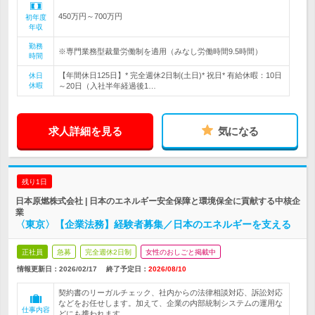
450万円～700万円
初年度
年収
勤務
※専門業務型裁量労働制を適用（みなし労働時間9.5時間）
時間
【年間休日125日】* 完全週休2日制(土日)* 祝日* 有給休暇：10日
休日
休暇
～20日（入社半年経過後1…
求人詳細を見る
気になる
残り1日
日本原燃株式会社 | 日本のエネルギー安全保障と環境保全に貢献する中核企
業
〈東京〉【企業法務】経験者募集／日本のエネルギーを支える
正社員
急募
完全週休2日制
女性のおしごと掲載中
情報更新日：2026/02/17
終了予定日：
2026/08/10
契約書のリーガルチェック、社内からの法律相談対応、訴訟対応
などをお任せします。加えて、企業の内部統制システムの運用な
仕事内容
どにも携われます。