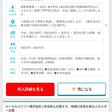
経験者募集！＜必須＞■大卒以上■企画法務の実務経験2年以上│
エネルギー業界で専門性を高め、社会に貢献したい方を歓迎しま
対象と
す。
なる方
※面接の中で希望を考慮し、勤務地を決定します。 【東京支社】
東京都千代田区内幸町二丁目2番3号…
勤務地
月給：245,200円～350,000円 ＋ 諸手当 ＋ 賞与年2回 ※経験・能
力を考慮の上、当社規定により決定しま…
給与
400万円～650万円
初年度
年収
9:00～17:40（実働7時間40分／休憩1時間） 時間外労働有無：有
勤務
時間
※月平均残業時間：23時間
【年間休日124日】◆完全週休2日制（土日）◆祝日◆労働祭（5
休日
休暇
月1日）◆夏季休暇（3日）◆年末年始休…
求人詳細を見る
気になる
ローカルエナジー株式会社 | 自治体も出資する、地域の未来を創るエネルギ
ー企業