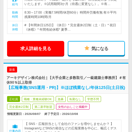
いたします。※試用期間3か月（待遇に変更なし）。※有…
給与
8:30～17:00（実働7.5時間/休憩60分）時間外労働有無:有※平均
勤務
時間
残業時間10時間/月
# 【年間休日125日】《休日》* 完全週休2日制（土・日）* 祝日
休日
休暇
《休暇》* 年間有給休暇* 夏季…
求人詳細を見る
気になる
新着
アーキデザイン株式会社 | 【大手企業と多数取引／一級建築士事務所】＃有
休90％以上取得
【広報事務(SNS運用・PR)】※ほぼ残業なし/年休125日(土日祝)
正社員
職種・業種未経験OK
急募
転勤なし
学歴不問
完全週休2日制
第二新卒歓迎
女性のおしごと掲載中
情報更新日：2026/08/07
終了予定日：
2026/10/08
【 SNS・広報担当として会社のファンを増やしませんか？ 】
InstagramなどSNSの発信などの広報業務を中心に、幅広くデス
仕事内容