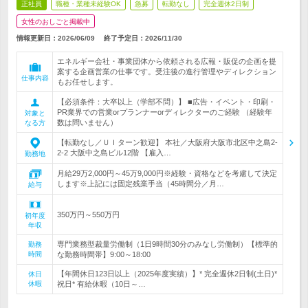
正社員
職種・業種未経験OK
急募
転勤なし
完全週休2日制
女性のおしごと掲載中
情報更新日：2026/06/09
終了予定日：
2026/11/30
エネルギー会社・事業団体から依頼される広報・販促の企画を提
案する企画営業の仕事です。受注後の進行管理やディレクション
仕事内容
もお任せします。
【必須条件：大卒以上（学部不問）】 ■広告・イベント・印刷・
PR業界での営業orプランナーorディレクターのご経験 （経験年
対象と
数は問いません）
なる方
【転勤なし／ＵＩターン歓迎】 本社／大阪府大阪市北区中之島2-
2-2 大阪中之島ビル12階 【雇入…
勤務地
月給29万2,000円～45万9,000円※経験・資格などを考慮して決定
します※上記には固定残業手当（45時間分／月…
給与
350万円～550万円
初年度
年収
専門業務型裁量労働制（1日9時間30分のみなし労働制）【標準的
勤務
時間
な勤務時間帯】9:00～18:00
【年間休日123日以上（2025年度実績）】* 完全週休2日制(土日)*
休日
休暇
祝日* 有給休暇（10日～…