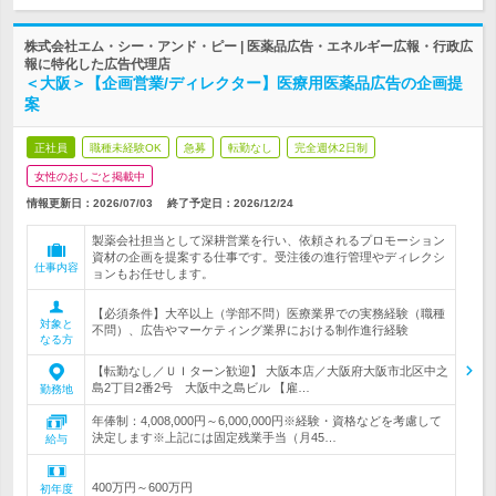
株式会社エム・シー・アンド・ピー | 医薬品広告・エネルギー広報・行政広
報に特化した広告代理店
＜大阪＞【企画営業/ディレクター】医療用医薬品広告の企画提
案
正社員
職種未経験OK
急募
転勤なし
完全週休2日制
女性のおしごと掲載中
情報更新日：2026/07/03
終了予定日：
2026/12/24
製薬会社担当として深耕営業を行い、依頼されるプロモーション
資材の企画を提案する仕事です。受注後の進行管理やディレクシ
仕事内容
ョンもお任せします。
【必須条件】大卒以上（学部不問）医療業界での実務経験（職種
対象と
不問）、広告やマーケティング業界における制作進行経験
なる方
【転勤なし／ＵＩターン歓迎】 大阪本店／大阪府大阪市北区中之
島2丁目2番2号 大阪中之島ビル 【雇…
勤務地
年俸制：4,008,000円～6,000,000円※経験・資格などを考慮して
決定します※上記には固定残業手当（月45…
給与
400万円～600万円
初年度