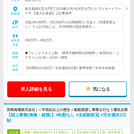
なる方
東京都港区芝大門2丁目10番12号 KDX芝大門ビル ◎リモートワー
ク可 【雇入れ直後】上記事業所…
勤務地
月給240,000円～310,000円※試用期間3ヶ月あり（待遇変更な
し） ※上記月給には、月25時間の固定残業代（…
給与
345万円～450万円
初年度
年収
◆フレックスタイム制 ・標準労働時間1日8時間 ／休憩60分・コ
勤務
時間
アタイム11:00～16:00＜標準…
休日
【年間休日120日】* 完全週休2日制* 夏季休暇 * 年末年始休暇
休暇
求人詳細を見る
気になる
宮崎海運株式会社 | ＜半世紀以上の歴史＞船舶貸渡し事業を行なう優良企業
【陸上事務(海務・総務)】#転勤なし #未経験歓迎 #完全週休2日
制
正社員
職種・業種未経験OK
転勤なし
完全週休2日制
第二新卒歓迎