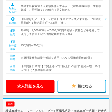
業界未経験歓迎！＜必須要件＞大卒以上（理系/医歯薬学・生化学
対象と
領域）、医学論文の読解力（英文献含む）
なる方
【転勤なし／ＵＩターン歓迎】 東京オフィス／東京都千代田区紀
尾井町4-1 新紀尾井町ビル6階 【雇…
勤務地
年俸制：4,500,000円～7,008,000円※経験・資格などを考慮して
決定します※上記には固定残業手当（月45…
給与
450万円～700万円
初年度
年収
勤務
※専門業務型裁量労働制を適用（みなし労働時間9.5時間）
時間
【年間休日125日】* 完全週休2日制(土日)* 祝日* 有給休暇：10日
休日
休暇
～20日（入社半年経過後1…
求人詳細を見る
気になる
新着
株式会社エム・シー・アンド・ピー | 医薬品広告・エネルギー広報・行政広