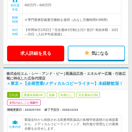
400万円～600万円
初年度
年収
勤務
※専門業務型裁量労働制を適用（みなし労働時間9.5時間）
時間
【年間休日125日】* 完全週休2日制(土日)* 祝日* 有給休暇：10日
休日
休暇
～20日（入社半年経過後1…
求人詳細を見る
気になる
株式会社エム・シー・アンド・ピー | 医薬品広告・エネルギー広報・行政広
報に特化した広告代理店
＜東京＞【企画営業/メディカルコピーライター】未経験歓迎！
正社員
業種未経験OK
急募
転勤なし
完全週休2日制
女性のおしごと掲載中
情報更新日：2026/07/03
終了予定日：
2026/12/24
製薬会社から依頼される医療用医薬品の各種学術資材の企画提案
から、メディカルコピーライティング、制作進行管理などの業務
仕事内容
全般をお任せします。