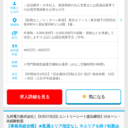
＜必須要件＞大卒以上、無形商材の法人営業または医薬品業界で
対象と
の企画営業経験をお持ちの方
なる方
【転勤なし／ＵＩターン歓迎】 東京オフィス／東京都千代田区紀
尾井町4-1 新紀尾井町ビル6階 【雇…
勤務地
年俸制：4,008,000円～6,000,000円※経験・資格などを考慮して
決定します※上記には固定残業手当（月45…
給与
400万円～600万円
初年度
年収
勤務
※専門業務型裁量労働制を適用（みなし労働時間9.5時間）
時間
【年間休日125日】* 完全週休2日制(土日)* 祝日* 有給休暇：10日
休日
休暇
～20日（入社半年経過後1…
求人詳細を見る
気になる
九州電力株式会社 | 【9月27日(日) エントリーシート提出締切】UIターン・
未経験歓迎
【事務系総合職】★配属エリア指定なし ※エリアを跨ぐ転勤あ