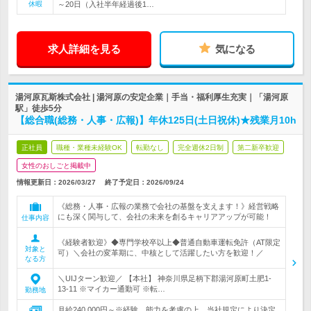
休暇
～20日（入社半年経過後1…
求人詳細を見る
気になる
湯河原瓦斯株式会社 | 湯河原の安定企業｜手当・福利厚生充実｜「湯河原
駅」徒歩5分
【総合職(総務・人事・広報)】年休125日(土日祝休)★残業月10h
正社員
職種・業種未経験OK
転勤なし
完全週休2日制
第二新卒歓迎
女性のおしごと掲載中
情報更新日：2026/03/27
終了予定日：
2026/09/24
《総務・人事・広報の業務で会社の基盤を支えます！》経営戦略
にも深く関与して、会社の未来を創るキャリアアップが可能！
仕事内容
《経験者歓迎》◆専門学校卒以上◆普通自動車運転免許（AT限定
対象と
可）＼会社の変革期に、中核として活躍したい方を歓迎！／
なる方
＼UIJターン歓迎／ 【本社】 神奈川県足柄下郡湯河原町土肥1-
13-11 ※マイカー通勤可 ※転…
勤務地
月給240,000円～※経験、能力を考慮の上、当社規定により決定