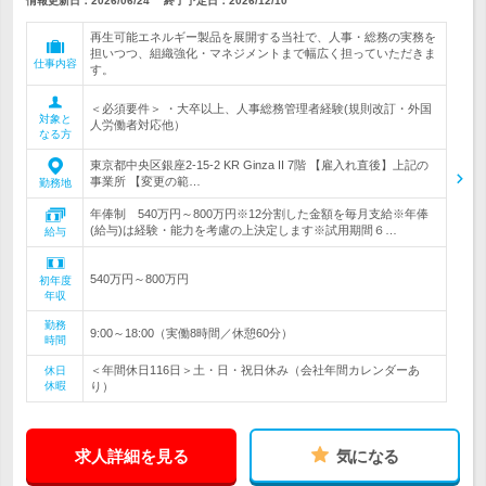
情報更新日：2026/06/24
終了予定日：
2026/12/10
再生可能エネルギー製品を展開する当社で、人事・総務の実務を
担いつつ、組織強化・マネジメントまで幅広く担っていただきま
仕事内容
す。
＜必須要件＞ ・大卒以上、人事総務管理者経験(規則改訂・外国
対象と
人労働者対応他）
なる方
東京都中央区銀座2-15-2 KR Ginza II 7階 【雇入れ直後】上記の
事業所 【変更の範…
勤務地
年俸制 540万円～800万円※12分割した金額を毎月支給※年俸
(給与)は経験・能力を考慮の上決定します※試用期間６…
給与
540万円～800万円
初年度
年収
勤務
9:00～18:00（実働8時間／休憩60分）
時間
＜年間休日116日＞土・日・祝日休み（会社年間カレンダーあ
休日
休暇
り）
求人詳細を見る
気になる