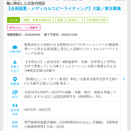
報に特化した広告代理店
【企画提案・メディカルコピーライティング】大阪／東京募集
正社員
職種・業種未経験OK
急募
転勤なし
完全週休2日制
女性のおしごと掲載中
情報更新日：2026/06/09
終了予定日：
2026/11/30
製薬会社から依頼される医師向けのプロモーションツール/服薬指
導ツール等を企画/提案し受注した資材のメディカルコピーライテ
仕事内容
ィングを担当
【大卒以上】＜必須項目＞■医歯薬学・生物・化学系など学問を
大学で専攻していた方■コミュニケーションを取り業務を行える
対象と
方■英語文献の読解力
なる方
【転勤なし／ＵＩターン歓迎】 本社／大阪府大阪市北区中之島2-
2-2 大阪中之島ビル12階 東京／…
勤務地
月給33万4,000円～50万円※経験・年齢・能力・資格を考慮して
決定します※上記には固定残業手当（45時間分／月8…
給与
400万円～600万円
初年度
年収
専門業務型裁量労働制（1日9時間30分のみなし労働制）【標準的
勤務
時間
な勤務時間帯】9:00～18:00