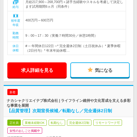
月給217,900～268,700円＋諸手当経験やスキルを考慮して決定し
ます試用期間6ヵ月（同条件）
給与
400万円～600万円
初年度
年収
勤務
9：00～17：30（実働７時間30分／休憩1時間）
時間
# ─ 年間休日122日 ─* 完全週休2日制（土日祝休み）* 夏季休暇
休日
休暇
（2日付与）* 年末年始休暇…
求人詳細を見る
気になる
新着
ナカシャクリエイテブ株式会社 | ライフライン維持や文化育成を支える多彩
な事業を展開
【品質管理】次期室長候補／転勤なし／完全週休2日制
正社員
業種未経験OK
転勤なし
完全週休2日制
リモートワーク可
女性のおしごと掲載中