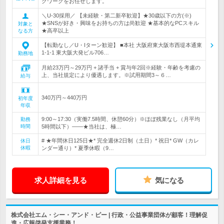
クワークをお任せします。
＼U‐30採用／ 【未経験・第二新卒歓迎】★30歳以下の方(※)
★SNSが好き・興味をお持ちの方は尚歓迎 ★基本的なPCスキル
対象と
★高卒以上
なる方
【転勤なし／U・Iターン歓迎】 ■本社 大阪府東大阪市西堤本通東
1-1-1 東大阪大発ビル706…
勤務地
月給23万円～29万円 + 諸手当 + 賞与年2回※経験・年齢を考慮の
上、当社規定により優遇します。※試用期間3～６…
給与
340万円～440万円
初年度
年収
9:00～17:30（実働7.5時間、休憩60分）※ほぼ残業なし（月平均
勤務
時間
5時間以下）――★当社は、極…
# ★年間休日125日★* 完全週休2日制（土日）* 祝日* GW（カレ
休日
休暇
ンダー通り）* 夏季休暇（9…
求人詳細を見る
気になる
株式会社エム・シー・アンド・ピー | 行政・公益事業団体が顧客！理解促
進・広報啓発支援業務！