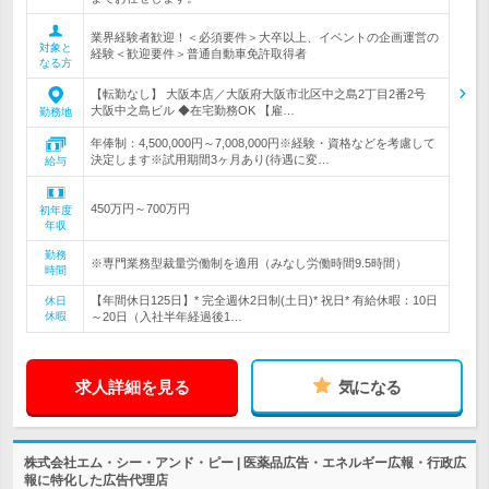
業界経験者歓迎！＜必須要件＞大卒以上、イベントの企画運営の
対象と
経験＜歓迎要件＞普通自動車免許取得者
なる方
【転勤なし】 大阪本店／大阪府大阪市北区中之島2丁目2番2号
大阪中之島ビル ◆在宅勤務OK 【雇…
勤務地
年俸制：4,500,000円～7,008,000円※経験・資格などを考慮して
決定します※試用期間3ヶ月あり(待遇に変…
給与
450万円～700万円
初年度
年収
勤務
※専門業務型裁量労働制を適用（みなし労働時間9.5時間）
時間
【年間休日125日】* 完全週休2日制(土日)* 祝日* 有給休暇：10日
休日
休暇
～20日（入社半年経過後1…
求人詳細を見る
気になる
株式会社エム・シー・アンド・ピー | 医薬品広告・エネルギー広報・行政広
報に特化した広告代理店