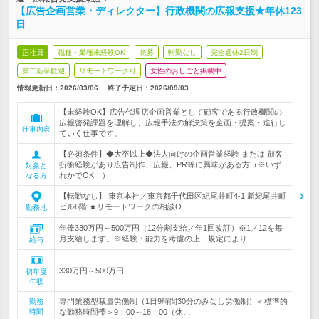
【広告企画営業・ディレクター】行政機関の広報支援★年休123
日
正社員
職種・業種未経験OK
急募
転勤なし
完全週休2日制
第二新卒歓迎
リモートワーク可
女性のおしごと掲載中
情報更新日：2026/03/06
終了予定日：
2026/09/03
【未経験OK】広告代理店企画営業として顧客である行政機関の
広報啓発課題を理解し、広報手法の解決策を企画・提案・進行し
仕事内容
ていく仕事です。
【必須条件】◆大卒以上◆法人向けの企画営業経験 または 顧客
折衝経験があり広告制作、広報、PR等に興味がある方（※いず
対象と
れかでOK！）
なる方
【転勤なし】 東京本社／東京都千代田区紀尾井町4-1 新紀尾井町
ビル6階 ★リモートワークの相談O…
勤務地
年俸330万円～500万円（12分割支給／年1回改訂）※1／12を毎
月支給します。※経験・能力を考慮の上、規定により…
給与
330万円～500万円
初年度
年収
専門業務型裁量労働制（1日9時間30分のみなし労働制）＜標準的
勤務
時間
な勤務時間帯＞9：00～18：00（休…