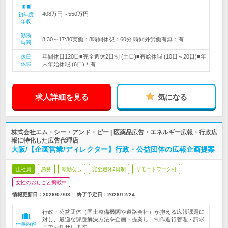
408万円～550万円
初年度
年収
勤務
8:30～17:30実働：8時間休憩：60分 時間外労働有無：有
時間
年間休日120日■完全週休2日制 (土日)■有給休暇 (10日～20日)■年
休日
休暇
末年始休暇 (6日)＊有…
求人詳細を見る
気になる
株式会社エム・シー・アンド・ピー | 医薬品広告・エネルギー広報・行政広
報に特化した広告代理店
大阪/【企画営業/ディレクター】行政・公益団体の広報企画提案
正社員
急募
転勤なし
完全週休2日制
リモートワーク可
女性のおしごと掲載中
情報更新日：2026/07/03
終了予定日：
2026/12/24
行政・公益団体（国土整備機関や道路会社）が抱える広報課題に
対し、最適な課題解決方法を企画・提案し、制作進行管理・請求
仕事内容
までお任せします。