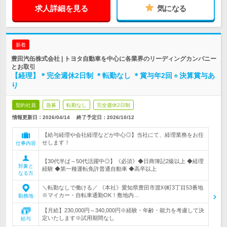
求人詳細を見る
気になる
新着
豊田汽缶株式会社 | トヨタ自動車を中心に各業界のリーディングカンパニー
とお取引
【経理】＊完全週休2日制 ＊転勤なし ＊賞与年2回＋決算賞与あ
り
契約社員
急募
転勤なし
完全週休2日制
情報更新日：2026/04/14
終了予定日：
2026/10/12
【給与経理や会社経理などが中心◎】当社にて、経理業務をお任
せします！
仕事内容
【30代半ば～50代活躍中◎】《必須》◆日商簿記2級以上 ◆経理
対象と
経験 ◆第一種運転免許普通自動車 ◆高卒以上
なる方
＼転勤なしで働ける／ 《本社》愛知県豊田市渡刈町3丁目53番地
※マイカー・自転車通勤OK！敷地内…
勤務地
【月給】230,000円～340,000円※経験・年齢・能力を考慮して決
定いたします※試用期間なし
給与