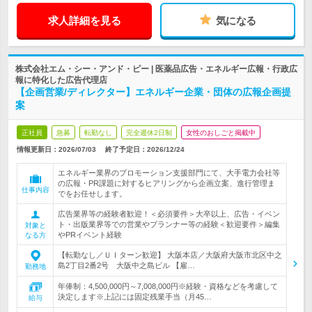
求人詳細を見る
気になる
株式会社エム・シー・アンド・ピー | 医薬品広告・エネルギー広報・行政広
報に特化した広告代理店
【企画営業/ディレクター】エネルギー企業・団体の広報企画提
案
正社員
急募
転勤なし
完全週休2日制
女性のおしごと掲載中
情報更新日：2026/07/03
終了予定日：
2026/12/24
エネルギー業界のプロモーション支援部門にて、大手電力会社等
の広報・PR課題に対するヒアリングから企画立案、進行管理ま
仕事内容
でをお任せします。
広告業界等の経験者歓迎！＜必須要件＞大卒以上、広告・イベン
ト・出版業界等での営業やプランナー等の経験＜歓迎要件＞編集
対象と
やPRイベント経験
なる方
【転勤なし／ＵＩターン歓迎】 大阪本店／大阪府大阪市北区中之
島2丁目2番2号 大阪中之島ビル 【雇…
勤務地
年俸制：4,500,000円～7,008,000円※経験・資格などを考慮して
決定します※上記には固定残業手当（月45…
給与