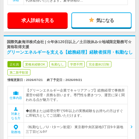
休暇
代休取得いただきます。夏季休暇G…
求人詳細を見る
気になる
国際気象海洋株式会社 | ☆年休120日以上／土日祝休み☆地域限定勤務可☆
資格取得支援
グリーンエネルギーを支える【総務経理】経験者採用・転勤なし
正社員
業種未経験OK
転勤なし
学歴不問
完全週休2日制
第二新卒歓迎
情報更新日：2026/07/21
終了予定日：
2026/09/21
【グリーンエネルギー企業でキャリアアップ】総務経理で事務所
運営や経理・庶務を担います。専門性を磨きつつ、運営に深く関
仕事内容
われる点が魅力です。
◆総務または経理分野で5年以上の実務経験をお持ちの方はすぐ
対象と
に即戦力としてご活躍いただけます。
なる方
《転勤なし／U・Iターン歓迎》 東京都中央区築地3丁目9-9 築地
三丁目ビル9Ｆ
勤務地