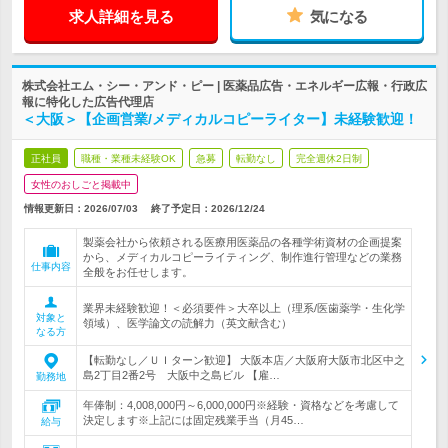
求人詳細を見る
気になる
株式会社エム・シー・アンド・ピー | 医薬品広告・エネルギー広報・行政広
報に特化した広告代理店
＜大阪＞【企画営業/メディカルコピーライター】未経験歓迎！
正社員
職種・業種未経験OK
急募
転勤なし
完全週休2日制
女性のおしごと掲載中
情報更新日：2026/07/03
終了予定日：
2026/12/24
製薬会社から依頼される医療用医薬品の各種学術資材の企画提案
から、メディカルコピーライティング、制作進行管理などの業務
仕事内容
全般をお任せします。
業界未経験歓迎！＜必須要件＞大卒以上（理系/医歯薬学・生化学
対象と
領域）、医学論文の読解力（英文献含む）
なる方
【転勤なし／ＵＩターン歓迎】 大阪本店／大阪府大阪市北区中之
島2丁目2番2号 大阪中之島ビル 【雇…
勤務地
年俸制：4,008,000円～6,000,000円※経験・資格などを考慮して
決定します※上記には固定残業手当（月45…
給与