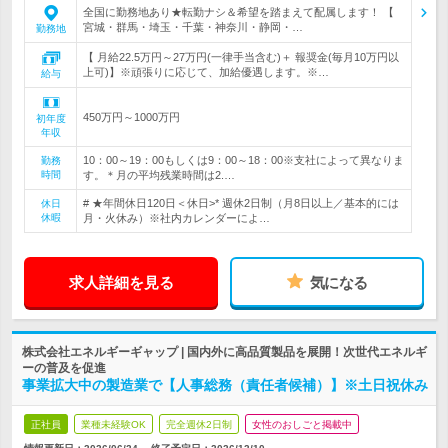
全国に勤務地あり★転勤ナシ＆希望を踏まえて配属します！ 【
宮城・群馬・埼玉・千葉・神奈川・静岡・…
勤務地
【 月給22.5万円～27万円(一律手当含む)＋ 報奨金(毎月10万円以
上可)】※頑張りに応じて、加給優遇します。※…
給与
450万円～1000万円
初年度
年収
10：00～19：00もしくは9：00～18：00※支社によって異なりま
勤務
時間
す。＊月の平均残業時間は2.…
# ★年間休日120日＜休日>* 週休2日制（月8日以上／基本的には
休日
休暇
月・火休み）※社内カレンダーによ…
求人詳細を見る
気になる
株式会社エネルギーギャップ | 国内外に高品質製品を展開！次世代エネルギ
ーの普及を促進
事業拡大中の製造業で【人事総務（責任者候補）】※土日祝休み
正社員
業種未経験OK
完全週休2日制
女性のおしごと掲載中