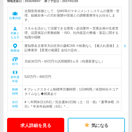
情報更新日：2026/08/07
終了予定日：
2027/01/28
次期室長候補として、QMS等のマネジメントシステムの運用・管
理、組織全体への方針展開や現場との調整業務等をお任せしま
仕事内容
す。
スキルを活かして活躍できる環境＜必須要件＞営業企画や生産管
理、品質保証の実務経験 ・ISO、社内規定の整備・策定に関する
対象と
知識や経験
なる方
愛知県名古屋市天白区井の森町205 ※転勤なし 【雇入れ直後】上
記事業所 【変更の範囲】会社の定め…
勤務地
月給30万円～50万円※試用期間3ヵ月（待遇変更なし）
給与
520万円～800万円
初年度
年収
# フレックスタイム制標準労働時間：1日8時間／休憩60分※コア
勤務
時間
タイムなし◆残業あり
# ＼年間休日125日／完全週休2日制（土・日・祝）* 夏季休暇（5
休日
休暇
日）* 年末年始休暇（5日）* …
求人詳細を見る
気になる