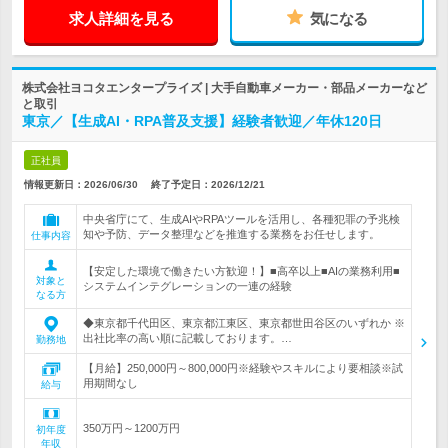
求人詳細を見る
気になる
株式会社ヨコタエンタープライズ | 大手自動車メーカー・部品メーカーなど
と取引
東京／【生成AI・RPA普及支援】経験者歓迎／年休120日
正社員
情報更新日：2026/06/30
終了予定日：
2026/12/21
中央省庁にて、生成AIやRPAツールを活用し、各種犯罪の予兆検
知や予防、データ整理などを推進する業務をお任せします。
仕事内容
【安定した環境で働きたい方歓迎！】■高卒以上■AIの業務利用■
対象と
システムインテグレーションの一連の経験
なる方
◆東京都千代田区、東京都江東区、東京都世田谷区のいずれか ※
出社比率の高い順に記載しております。…
勤務地
【月給】250,000円～800,000円※経験やスキルにより要相談※試
用期間なし
給与
350万円～1200万円
初年度
年収