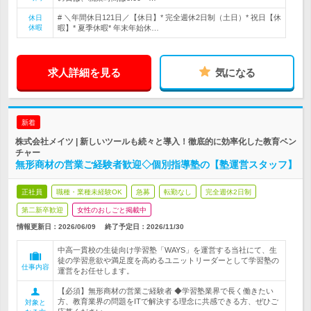
# ＼年間休日121日／【休日】* 完全週休2日制（土日）* 祝日【休
休日
休暇
暇】* 夏季休暇* 年末年始休…
求人詳細を見る
気になる
新着
株式会社メイツ | 新しいツールも続々と導入！徹底的に効率化した教育ベン
チャー
無形商材の営業ご経験者歓迎◇個別指導塾の【塾運営スタッフ】
正社員
職種・業種未経験OK
急募
転勤なし
完全週休2日制
第二新卒歓迎
女性のおしごと掲載中
情報更新日：2026/06/09
終了予定日：
2026/11/30
中高一貫校の生徒向け学習塾「WAYS」を運営する当社にて、生
徒の学習意欲や満足度を高めるユニットリーダーとして学習塾の
仕事内容
運営をお任せします。
【必須】無形商材の営業ご経験者 ◆学習塾業界で長く働きたい
方、教育業界の問題をITで解決する理念に共感できる方、ぜひご
対象と