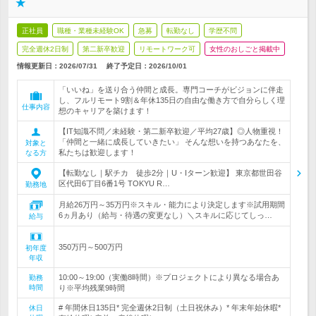
★
正社員
職種・業種未経験OK
急募
転勤なし
学歴不問
完全週休2日制
第二新卒歓迎
リモートワーク可
女性のおしごと掲載中
情報更新日：2026/07/31
終了予定日：
2026/10/01
「いいね」を送り合う仲間と成長。専門コーチがビジョンに伴走
し、フルリモート9割＆年休135日の自由な働き方で自分らしく理
仕事内容
想のキャリアを築けます！
【IT知識不問／未経験・第二新卒歓迎／平均27歳】◎人物重視！
「仲間と一緒に成長していきたい」 そんな想いを持つあなたを、
対象と
私たちは歓迎します！
なる方
【転勤なし｜駅チカ 徒歩2分｜U・Iターン歓迎】 東京都世田谷
区代田6丁目6番1号 TOKYU R…
勤務地
月給26万円～35万円※スキル・能力により決定します※試用期間
6ヵ月あり（給与・待遇の変更なし）＼スキルに応じてしっ…
給与
350万円～500万円
初年度
年収
10:00～19:00（実働8時間）※プロジェクトにより異なる場合あ
勤務
時間
り※平均残業9時間
# 年間休日135日* 完全週休2日制（土日祝休み）* 年末年始休暇*
休日