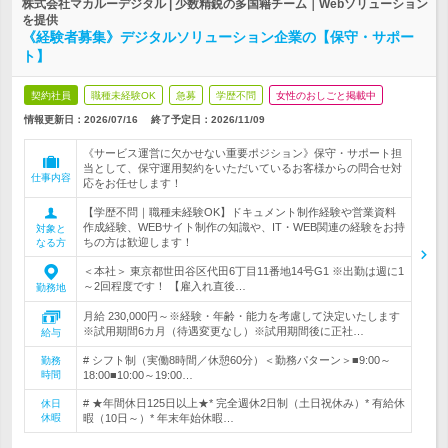
株式会社マカルーデジタル | 少数精鋭の多国籍チーム｜Webソリューション
を提供
《経験者募集》デジタルソリューション企業の【保守・サポー
ト】
契約社員
職種未経験OK
急募
学歴不問
女性のおしごと掲載中
情報更新日：2026/07/16
終了予定日：
2026/11/09
《サービス運営に欠かせない重要ポジション》保守・サポート担
当として、保守運用契約をいただいているお客様からの問合せ対
仕事内容
応をお任せします！
【学歴不問｜職種未経験OK】ドキュメント制作経験や営業資料
作成経験、WEBサイト制作の知識や、IT・WEB関連の経験をお持
対象と
ちの方は歓迎します！
なる方
＜本社＞ 東京都世田谷区代田6丁目11番地14号G1 ※出勤は週に1
～2回程度です！ 【雇入れ直後…
勤務地
月給 230,000円～※経験・年齢・能力を考慮して決定いたします
※試用期間6カ月（待遇変更なし）※試用期間後に正社…
給与
# シフト制（実働8時間／休憩60分）＜勤務パターン＞■9:00～
勤務
時間
18:00■10:00～19:00…
# ★年間休日125日以上★* 完全週休2日制（土日祝休み）* 有給休
休日
休暇
暇（10日～）* 年末年始休暇…