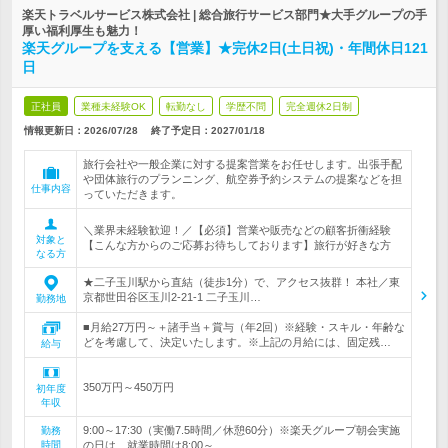
楽天トラベルサービス株式会社 | 総合旅行サービス部門★大手グループの手
厚い福利厚生も魅力！
楽天グループを支える【営業】★完休2日(土日祝)・年間休日121
日
正社員
業種未経験OK
転勤なし
学歴不問
完全週休2日制
情報更新日：2026/07/28
終了予定日：
2027/01/18
旅行会社や一般企業に対する提案営業をお任せします。出張手配
や団体旅行のプランニング、航空券予約システムの提案などを担
仕事内容
っていただきます。
＼業界未経験歓迎！／【必須】営業や販売などの顧客折衝経験
対象と
【こんな方からのご応募お待ちしております】旅行が好きな方
なる方
★二子玉川駅から直結（徒歩1分）で、アクセス抜群！ 本社／東
京都世田谷区玉川2-21-1 二子玉川…
勤務地
■月給27万円～＋諸手当＋賞与（年2回）※経験・スキル・年齢な
どを考慮して、決定いたします。※上記の月給には、固定残…
給与
350万円～450万円
初年度
年収
9:00～17:30（実働7.5時間／休憩60分）※楽天グループ朝会実施
勤務
時間
の日は、就業時間は8:00～…