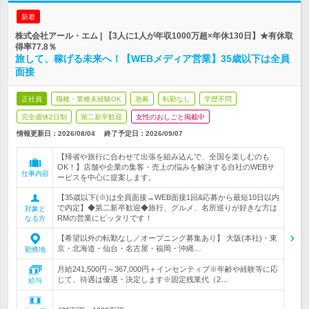
新着
株式会社アール・エム | 【3人に1人が年収1000万超×年休130日】★有休取
得率77.8％
旅して、稼げる未来へ！【WEBメディア営業】35歳以下は全員
面接
正社員
職種・業種未経験OK
急募
転勤なし
学歴不問
完全週休2日制
第二新卒歓迎
女性のおしごと掲載中
情報更新日：2026/08/04
終了予定日：
2026/09/07
【帰省や旅行に合わせて出張を組み込んで、全国を楽しむのも
OK！】店舗や企業の集客・売上の悩みを解決する自社のWEBサ
仕事内容
ービスを中心に提案します。
【35歳以下(※)は全員面接→WEB面接1回&応募から最短10日以内
で内定】◆第二新卒歓迎◆旅行、グルメ、名所巡りが好きな方は
対象と
RMの営業にピッタリです！
なる方
【希望以外の転勤なし／オープニング募集あり】 大阪(本社)・東
京・北海道・仙台・名古屋・福岡・沖縄…
勤務地
月給241,500円～367,000円＋インセンティブ※年齢や経験等に応
じて、待遇は優遇・決定します※固定残業代（2…
給与