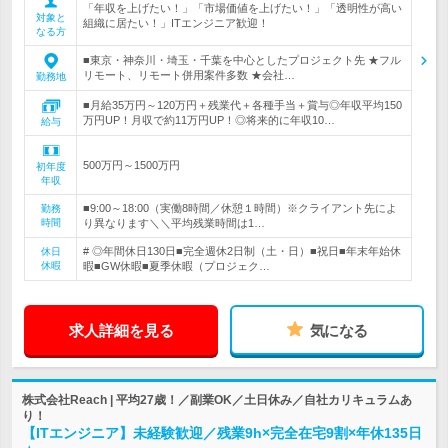
「年収を上げたい！」「市場価値を上げたい！」「透明性が高い
対象と
組織に居たい！」ITエンジニア歓迎！
なる方
■東京・神奈川・埼玉・千葉を中心としたプロジェクト先 ★フル
リモート、リモート併用案件多数 ★会社…
勤務地
■月給35万円～120万円＋残業代＋各種手当＋賞与◎年収平均150
万円UP！月収で約11万円UP！◎将来的に年収10…
給与
500万円～1500万円
初年度
年収
■9:00～18:00（実働8時間／休憩１時間）※クライアント先によ
勤務
時間
り異なります＼＼平均残業時間は1…
# ◎年間休日130日■完全週休2日制（土・日）■祝日■年末年始休
休日
休暇
暇■GW休暇■夏季休暇（プロジェク…
求人詳細を見る
気になる
株式会社Reach | 平均27歳！／副業OK／土日休み／自社カリキュラムあ
り！
【ITエンジニア】未経験歓迎／残業9h×完全在宅9割×年休135日