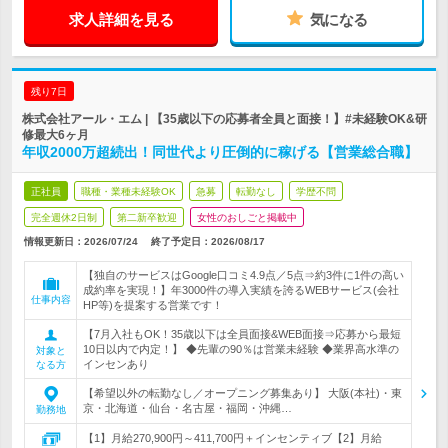
求人詳細を見る
気になる
残り7日
株式会社アール・エム | 【35歳以下の応募者全員と面接！】#未経験OK&研
修最大6ヶ月
年収2000万超続出！同世代より圧倒的に稼げる【営業総合職】
正社員
職種・業種未経験OK
急募
転勤なし
学歴不問
完全週休2日制
第二新卒歓迎
女性のおしごと掲載中
情報更新日：2026/07/24
終了予定日：
2026/08/17
【独自のサービスはGoogle口コミ4.9点／5点⇒約3件に1件の高い
成約率を実現！】年3000件の導入実績を誇るWEBサービス(会社
仕事内容
HP等)を提案する営業です！
【7月入社もOK！35歳以下は全員面接&WEB面接⇒応募から最短
10日以内で内定！】 ◆先輩の90％は営業未経験 ◆業界高水準の
対象と
インセンあり
なる方
【希望以外の転勤なし／オープニング募集あり】 大阪(本社)・東
京・北海道・仙台・名古屋・福岡・沖縄…
勤務地
【1】月給270,900円～411,700円＋インセンティブ【2】月給