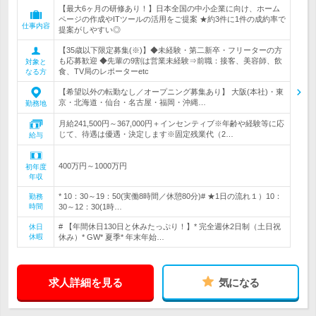
【最大6ヶ月の研修あり！】日本全国の中小企業に向け、ホーム
ページの作成やITツールの活用をご提案 ★約3件に1件の成約率で
仕事内容
提案がしやすい◎
【35歳以下限定募集(※)】◆未経験・第二新卒・フリーターの方
も応募歓迎 ◆先輩の9割は営業未経験⇒前職：接客、美容師、飲
対象と
食、TV局のレポーターetc
なる方
【希望以外の転勤なし／オープニング募集あり】 大阪(本社)・東
京・北海道・仙台・名古屋・福岡・沖縄…
勤務地
月給241,500円～367,000円＋インセンティブ※年齢や経験等に応
じて、待遇は優遇・決定します※固定残業代（2…
給与
400万円～1000万円
初年度
年収
* 10：30～19：50(実働8時間／休憩80分)# ★1日の流れ１）10：
勤務
時間
30～12：30(1時…
# 【年間休日130日と休みたっぷり！】* 完全週休2日制（土日祝
休日
休暇
休み）* GW* 夏季* 年末年始…
求人詳細を見る
気になる