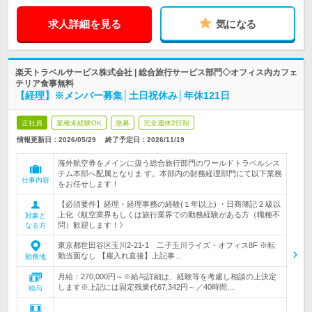
求人詳細を見る
気になる
楽天トラベルサービス株式会社 | 総合旅行サービス部門◇オフィス内カフェ
テリア食事無料
【経理】※メンバー募集│土日祝休み│年休121日
正社員
業種未経験OK
急募
完全週休2日制
情報更新日：2026/05/29
終了予定日：
2026/11/19
海外航空券をメインに扱う総合旅行部門のワールドトラベルシス
テム本部へ配属となりま す。本部内の財務経理部門にて以下業務
仕事内容
をお任せします！
【必須要件】経理・経理事務の経験(１年以上) ・日商簿記 2 級以
上化《航空業界もしくは旅行業界での勤務経験がある方（職種不
対象と
問）歓迎します！》
なる方
東京都世田谷区玉川2-21-1 二子玉川ライズ・オフィス8F ※転
勤当面なし 【雇入れ直後】上記事…
勤務地
月給：270,000円～※給与詳細は、経験等を考慮し相談の上決定
します※上記には固定残業代67,342円～／40時間…
給与