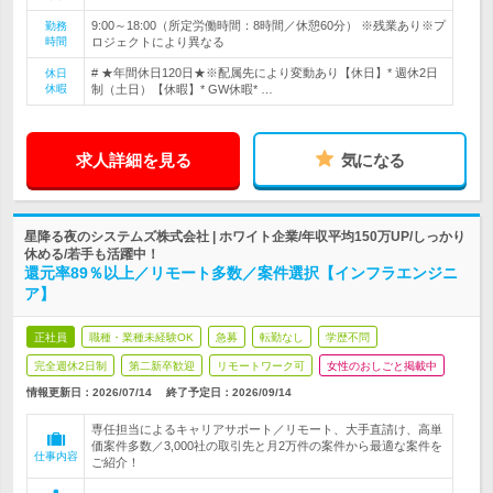
9:00～18:00（所定労働時間：8時間／休憩60分） ※残業あり※プ
勤務
時間
ロジェクトにより異なる
# ★年間休日120日★※配属先により変動あり【休日】* 週休2日
休日
休暇
制（土日）【休暇】* GW休暇* …
求人詳細を見る
気になる
星降る夜のシステムズ株式会社 | ホワイト企業/年収平均150万UP/しっかり
休める/若手も活躍中！
還元率89％以上／リモート多数／案件選択【インフラエンジニ
ア】
正社員
職種・業種未経験OK
急募
転勤なし
学歴不問
完全週休2日制
第二新卒歓迎
リモートワーク可
女性のおしごと掲載中
情報更新日：2026/07/14
終了予定日：
2026/09/14
専任担当によるキャリアサポート／リモート、大手直請け、高単
価案件多数／3,000社の取引先と月2万件の案件から最適な案件を
仕事内容
ご紹介！