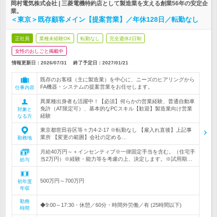
岡村電気株式会社 | 三菱電機特約店として製造業を支える創業56年の安定企
業。
＜東京＞既存顧客メイン【提案営業】／年休128日／転勤なし
正社員
業種未経験OK
転勤なし
完全週休2日制
女性のおしごと掲載中
情報更新日：2026/07/31
終了予定日：
2027/01/21
既存のお客様（主に製造業）を中心に、ニーズのヒアリングから
FA機器・システムの提案営業をお任せします。
仕事内容
異業種出身者も活躍中！【必須】何らかの営業経験、普通自動車
免許（AT限定可）、基本的なPCスキル【歓迎】製造業向け営業
対象と
経験
なる方
東京都世田谷区等々力4-2-17 ※転勤なし 【雇入れ直後】上記事
業所 【変更の範囲】会社の定める…
勤務地
月給40万円～＋インセンティブ※一律固定手当を含む。（住宅手
当2万円）※経験・能力等を考慮の上、決定します。※試用期…
給与
500万円～700万円
初年度
年収
勤務
◆9:00～17:30・休憩／60分・時間外労働／有 (25時間以下)
時間