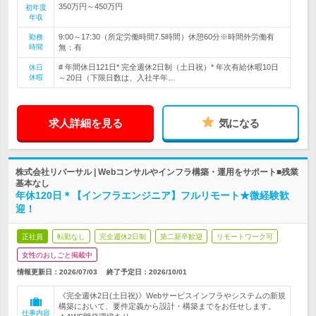
350万円～450万円
初年度
年収
9:00～17:30（所定労働時間7.5時間）休憩60分※時間外労働有
勤務
時間
無：有
# 年間休日121日* 完全週休2日制（土日祝）* 年次有給休暇10日
休日
休暇
～20日（下限日数は、入社半年…
求人詳細を見る
気になる
株式会社リバーサル | Webコンサルやインフラ構築・運用をサポート■残業
基本なし
年休120日＊【インフラエンジニア】フルリモート★微経験歓
迎！
正社員
転勤なし
完全週休2日制
第二新卒歓迎
リモートワーク可
女性のおしごと掲載中
情報更新日：2026/07/03
終了予定日：
2026/10/01
《完全週休2日(土日祝)》Webサービスインフラやシステムの新規
構築において、要件定義から設計・構築までをお任せします。
仕事内容