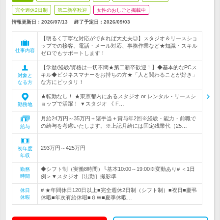
完全週休2日制
第二新卒歓迎
女性のおしごと掲載中
情報更新日：2026/07/13
終了予定日：
2026/09/03
【明るく丁寧な対応ができれば大丈夫◎】スタジオ＆リースショ
ップでの接客、電話・メール対応、事務作業など★知識・スキル
仕事内容
ゼロでもサポートします！
【学歴/経験/資格は一切不問★第二新卒歓迎！】◆基本的なPCス
キル◆ビジネスマナーをお持ちの方★「人と関わることが好き」
対象と
な方にピッタリ！
なる方
★転勤なし！ ★東京都内にあるスタジオ or レンタル・リースシ
ョップで活躍！ ▼スタジオ 《 F…
勤務地
月給24万円～35万円＋諸手当＋賞与年2回※経験・能力・前職で
の給与を考慮いたします。※上記月給には固定残業代（25…
給与
293万円～425万円
初年度
年収
◆シフト制（実働8時間）└基本10:00～19:00※変動あり# ＜1日
勤務
時間
例＞▼スタジオ［出勤］撮影準…
# ★年間休日120日以上■完全週休2日制（シフト制）■祝日■慶弔
休日
休暇
休暇■年次有給休暇■ＧＷ■夏季休暇…