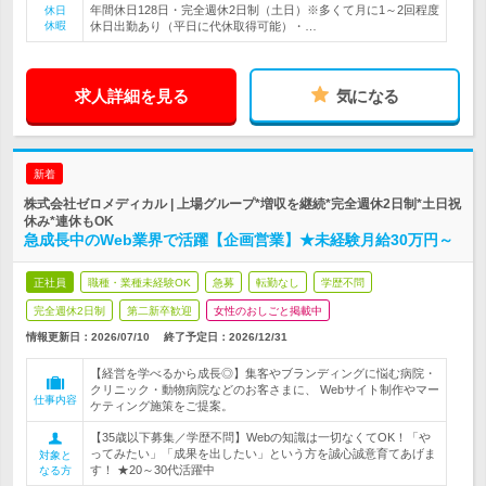
年間休日128日・完全週休2日制（土日）※多くて月に1～2回程度
休日
休暇
休日出勤あり（平日に代休取得可能）・…
求人詳細を見る
気になる
新着
株式会社ゼロメディカル | 上場グループ*増収を継続*完全週休2日制*土日祝
休み*連休もOK
急成長中のWeb業界で活躍【企画営業】★未経験月給30万円～
正社員
職種・業種未経験OK
急募
転勤なし
学歴不問
完全週休2日制
第二新卒歓迎
女性のおしごと掲載中
情報更新日：2026/07/10
終了予定日：
2026/12/31
【経営を学べるから成長◎】集客やブランディングに悩む病院・
クリニック・動物病院などのお客さまに、 Webサイト制作やマー
仕事内容
ケティング施策をご提案。
【35歳以下募集／学歴不問】Webの知識は一切なくてOK！「や
ってみたい」「成果を出したい」という方を誠心誠意育てあげま
対象と
す！ ★20～30代活躍中
なる方