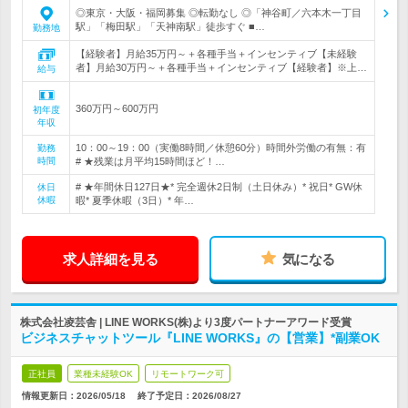
◎東京・大阪・福岡募集 ◎転勤なし ◎「神谷町／六本木一丁目
駅」「梅田駅」「天神南駅」徒歩すぐ ■…
勤務地
【経験者】月給35万円～＋各種手当＋インセンティブ【未経験
者】月給30万円～＋各種手当＋インセンティブ【経験者】※上…
給与
360万円～600万円
初年度
年収
10：00～19：00（実働8時間／休憩60分）時間外労働の有無：有
勤務
時間
# ★残業は月平均15時間ほど！…
# ★年間休日127日★* 完全週休2日制（土日休み）* 祝日* GW休
休日
休暇
暇* 夏季休暇（3日）* 年…
求人詳細を見る
気になる
株式会社凌芸舎 | LINE WORKS(株)より3度パートナーアワード受賞
ビジネスチャットツール『LINE WORKS』の【営業】*副業OK
正社員
業種未経験OK
リモートワーク可
情報更新日：2026/05/18
終了予定日：
2026/08/27