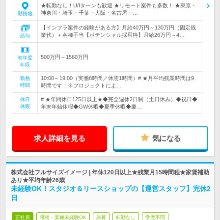
★転勤なし！U/Iターンも歓迎 ★リモート案件も多数！ ★東京・
神奈川・埼玉・千葉・大阪・名古屋・…
勤務地
【インフラ案件の経験がある方】月給40万円～130万円（固定残
業代）＋各種手当【ポテンシャル採用枠】月給26万円～4…
給与
500万円～1560万円
初年度
年収
10:00～19:00（実働8時間／休憩1時間）# ★月平均残業時間は9
勤務
時間
時間です！※プロジェクトによ…
# ★年間休日125日以上★◆完全週休2日制（土日休み）◆祝日◆
休日
休暇
年末年始休暇◆GW休暇◆夏季休暇◆慶…
求人詳細を見る
気になる
株式会社フルサイズイメージ | 年休120日以上★残業月15時間程★家賃補助
あり★平均年齢26歳
未経験OK！スタジオ＆リースショップの【運営スタッフ】完休2
日
正社員
職種・業種未経験OK
急募
転勤なし
学歴不問