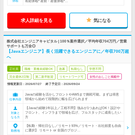
休暇
有給休暇* 産前・産後休暇*…
求人詳細を見る
気になる
株式会社エンジニアキャピタル | 100％案件選択／平均年収704万円／営業
サポートも万全◎
【Javaエンジニア】長く活躍できるエンジニアに／年収700万超
へ
正社員
職種・業種未経験OK
急募
転勤なし
学歴不問
完全週休2日制
第二新卒歓迎
リモートワーク可
女性のおしごと掲載中
情報更新日：2026/07/27
終了予定日：
2026/09/24
Javaの経験を活かしフロントやAWSまで挑戦可能。まずは得意
領域から始めて段階的に幅を広げられます
仕事内容
【Javaの経験1年以上／工程不問】強みが1つあればOK！設計や
フロント、インフラまで領域を広げ、フルスタックに成長したい
対象と
方
なる方
【転勤・帰社日なし／リモート93%／リモート・出社頻度も自由
に選択】 リモート or 全国のプロジ…
勤務地