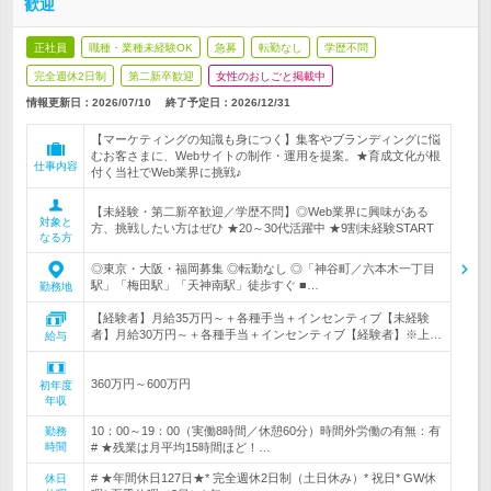
歓迎
正社員
職種・業種未経験OK
急募
転勤なし
学歴不問
完全週休2日制
第二新卒歓迎
女性のおしごと掲載中
情報更新日：2026/07/10
終了予定日：
2026/12/31
【マーケティングの知識も身につく】集客やブランディングに悩
むお客さまに、Webサイトの制作・運用を提案。★育成文化が根
仕事内容
付く当社でWeb業界に挑戦♪
【未経験・第二新卒歓迎／学歴不問】◎Web業界に興味がある
対象と
方、挑戦したい方はぜひ ★20～30代活躍中 ★9割未経験START
なる方
◎東京・大阪・福岡募集 ◎転勤なし ◎「神谷町／六本木一丁目
駅」「梅田駅」「天神南駅」徒歩すぐ ■…
勤務地
【経験者】月給35万円～＋各種手当＋インセンティブ【未経験
者】月給30万円～＋各種手当＋インセンティブ【経験者】※上…
給与
360万円～600万円
初年度
年収
10：00～19：00（実働8時間／休憩60分）時間外労働の有無：有
勤務
時間
# ★残業は月平均15時間ほど！…
# ★年間休日127日★* 完全週休2日制（土日休み）* 祝日* GW休
休日