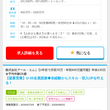
241,500円～367,000円＋インセンテ…
給与
400万円～1000万円
初年度
年収
* 10：30～19：50(実働8時間／休憩80分)# ★1日の流れ１）10：
勤務
時間
30～12：30(1時…
# 【お好きな働き方が選べます！】* 《1》週休2日制／日祝、土
休日
休暇
(土曜日は月2～3日休み ※当社カレ…
求人詳細を見る
気になる
株式会社アール・エム | 【1年目で月収70万・年収600万超可能】年休130日
★平均年齢26歳
【提案営業】U-35全員面接◆未経験からスキル・収入UPを叶え
る！
正社員
職種・業種未経験OK
急募
転勤なし
学歴不問
完全週休2日制
第二新卒歓迎
女性のおしごと掲載中
情報更新日：2026/07/29
終了予定日：
2026/08/31