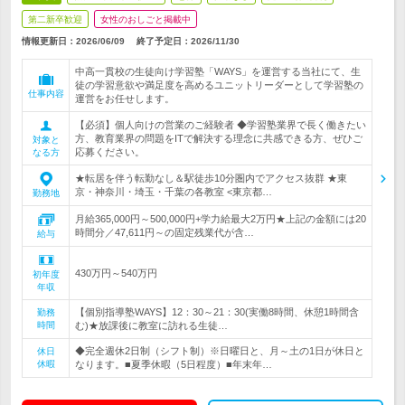
第二新卒歓迎
女性のおしごと掲載中
情報更新日：2026/06/09
終了予定日：
2026/11/30
中高一貫校の生徒向け学習塾「WAYS」を運営する当社にて、生
徒の学習意欲や満足度を高めるユニットリーダーとして学習塾の
仕事内容
運営をお任せします。
【必須】個人向けの営業のご経験者 ◆学習塾業界で長く働きたい
方、教育業界の問題をITで解決する理念に共感できる方、ぜひご
対象と
応募ください。
なる方
★転居を伴う転勤なし＆駅徒歩10分圏内でアクセス抜群 ★東
京・神奈川・埼玉・千葉の各教室 <東京都…
勤務地
月給365,000円～500,000円+学力給最大2万円★上記の金額には20
時間分／47,611円～の固定残業代が含…
給与
430万円～540万円
初年度
年収
【個別指導塾WAYS】12：30～21：30(実働8時間、休憩1時間含
勤務
時間
む)★放課後に教室に訪れる生徒…
◆完全週休2日制（シフト制）※日曜日と、月～土の1日が休日と
休日
休暇
なります。■夏季休暇（5日程度）■年末年…