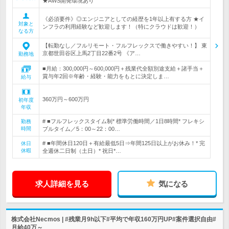
★AWS開発環境あり
《必須要件》◎エンジニアとしての経歴を1年以上有する方 ★イ
対象と
ンフラの利用経験など歓迎します！（特にクラウドは歓迎！）
なる方
【転勤なし／フルリモート・フルフレックスで働きやすい！】 東
京都世田谷区上馬2丁目22番2号 《ア…
勤務地
■月給：300,000円～600,000円＋残業代全額別途支給＋諸手当＋
賞与年2回※年齢・経験・能力をもとに決定しま…
給与
360万円～600万円
初年度
年収
# ■フルフレックスタイム制* 標準労働時間／1日8時間* フレキシ
勤務
時間
ブルタイム／5：00～22：00…
# ■年間休日120日＋有給最低5日⇒年間125日以上がお休み！* 完
休日
休暇
全週休二日制（土日）* 祝日*…
求人詳細を見る
気になる
株式会社Necmos | #残業月9h以下#平均で年収160万円UP#案件選択自由#
月給40万～