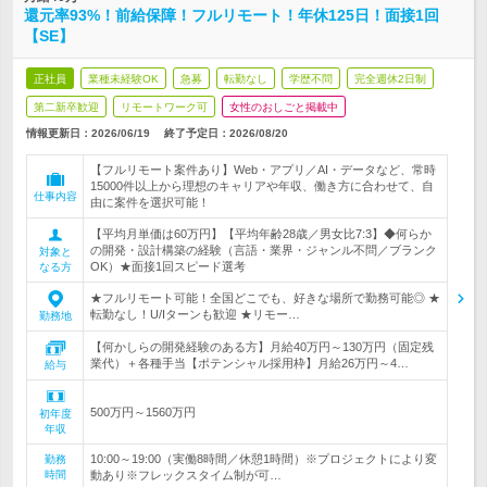
還元率93%！前給保障！フルリモート！年休125日！面接1回
【SE】
正社員
業種未経験OK
急募
転勤なし
学歴不問
完全週休2日制
第二新卒歓迎
リモートワーク可
女性のおしごと掲載中
情報更新日：2026/06/19
終了予定日：
2026/08/20
【フルリモート案件あり】Web・アプリ／AI・データなど、常時
15000件以上から理想のキャリアや年収、働き方に合わせて、自
仕事内容
由に案件を選択可能！
【平均月単価は60万円】【平均年齢28歳／男女比7:3】◆何らか
の開発・設計構築の経験（言語・業界・ジャンル不問／ブランク
対象と
OK）★面接1回スピード選考
なる方
★フルリモート可能！全国どこでも、好きな場所で勤務可能◎ ★
転勤なし！U/Iターンも歓迎 ★リモー…
勤務地
【何かしらの開発経験のある方】月給40万円～130万円（固定残
業代）＋各種手当【ポテンシャル採用枠】月給26万円～4…
給与
500万円～1560万円
初年度
年収
10:00～19:00（実働8時間／休憩1時間）※プロジェクトにより変
勤務
時間
動あり※フレックスタイム制が可…