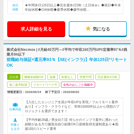
★年間休日125日以上◆完全週休2日制（土日休み）◆祝日◆年末
休日
休暇
年始休暇◆GW休暇◆夏季休暇◆慶弔休暇…
求人詳細を見る
気になる
株式会社Necmos | #月給40万円～#平均で年収160万円UP#定着率97％#残
業月9h以下
前職給与保証×還元率93％【SE(インフラ)】年休125日*リモート
OK
正社員
職種未経験OK
急募
転勤なし
学歴不問
完全週休2日制
第二新卒歓迎
リモートワーク可
女性のおしごと掲載中
情報更新日：2026/06/19
終了予定日：
2026/08/20
【入社したエンジニア全員が年収UPを実現／フルリモート案件
あり】インフラ・クラウドなど、常時15000件以上から理想のプ
仕事内容
ロジェクトを選択できます！
【平均年齢28歳／男女比7:3】何らかのインフラ案件に携わった
経験がある方◎服装自由◎副業OK◎資格取得支援制度あり★面
対象と
接1回のスピード選考
なる方