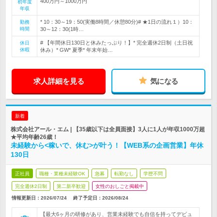
400万円～1000万円
初年度
年収
* 10：30～19：50(実働8時間／休憩80分)# ★1日の流れ１）10：
勤務
時間
30～12：30(1時…
# 【年間休日130日と休みたっぷり！】* 完全週休2日制（土日祝
休日
休暇
休み）* GW* 夏季* 年末年始…
求人詳細を見る
気になる
新着
株式会社アール・エム | 【35歳以下は全員面接】3人に1人が年収1000万超
★平均年齢26歳！
未経験から<稼いで、休む>が叶う！【WEB系の企画営業】年休
130日
正社員
職種・業種未経験OK
急募
転勤なし
学歴不問
完全週休2日制
第二新卒歓迎
女性のおしごと掲載中
情報更新日：2026/07/24
終了予定日：
2026/08/24
【最大6ヶ月の研修があり、営業未経験でも自信を持ってデビュ