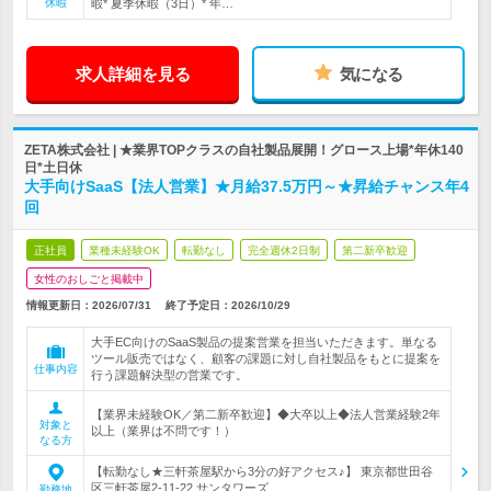
休暇
暇* 夏季休暇（3日）* 年…
求人詳細を見る
気になる
ZETA株式会社 | ★業界TOPクラスの自社製品展開！グロース上場*年休140
日*土日休
大手向けSaaS【法人営業】★月給37.5万円～★昇給チャンス年4
回
正社員
業種未経験OK
転勤なし
完全週休2日制
第二新卒歓迎
女性のおしごと掲載中
情報更新日：2026/07/31
終了予定日：
2026/10/29
大手EC向けのSaaS製品の提案営業を担当いただきます。単なる
ツール販売ではなく、顧客の課題に対し自社製品をもとに提案を
仕事内容
行う課題解決型の営業です。
【業界未経験OK／第二新卒歓迎】◆大卒以上◆法人営業経験2年
対象と
以上（業界は不問です！）
なる方
【転勤なし★三軒茶屋駅から3分の好アクセス♪】 東京都世田谷
区三軒茶屋2-11-22 サンタワーズ…
勤務地