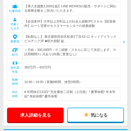
【導入支援数3,500社超】LINE WORKSの販売・サポートに関わ
る業務全般をご担当いただきます。
仕事内容
【必須条件】大卒以上/5年以上の社会人経験/PCスキル【歓迎条
対象と
件】ルート営業やカスタマーセンターの就業経験
なる方
【転勤なし】 東京都世田谷区松原2丁目43-11 キッドアイラック
ビルヂング2F ■明大前駅 徒…
勤務地
＜月給＞300,000円～※ご経験・スキルに応じて決定します。※
試用期間3ヶ月あり(待遇に変更なし)
給与
360万円～420万円
初年度
年収
勤務
10:00～19:00（実働8時間、休憩1時間）
時間
# 年間休日110日* 完全週休二日制（土日祝）* 夏季休暇* 年末年
休日
休暇
始* 有給休暇* 慶弔休暇
求人詳細を見る
気になる