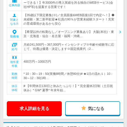
ーできる！】年3000件の導入実績を誇る独自のWEBサービス(会
仕事内容
社HP等)を提案する営業です！
【35歳以下限定募集(※)／全員面接&WEB面接1回で内定へ！】◆
未経験・第二新卒歓迎★社員の90％が営業未経験スタート！充実
対象と
の育成環境があるから安心
なる方
【希望以外の転勤なし／オープニング募集あり】 大阪(本社)・東
京・北海道・仙台・名古屋・福岡・沖縄…
勤務地
月給241,500円～367,000円＋インセンティブ※年齢や経験等に応
じて、待遇は優遇・決定します※固定残業代（2…
給与
400万円～1000万円
初年度
年収
* 10：30～19：50(実働8時間／休憩80分)# ★1日の流れ１）10：
勤務
時間
30～12：30(1時…
# 【年間休日130日と休みたっぷり！】* 完全週休2日制（土日祝
休日
休暇
休み）* GW* 夏季* 年末年始…
求人詳細を見る
気になる