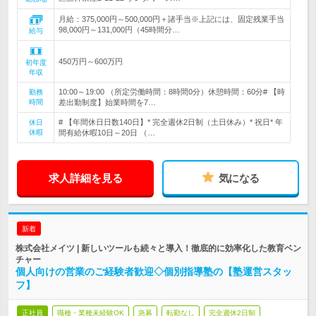
月給：375,000円～500,000円＋諸手当※上記には、固定残業手当
98,000円～131,000円（45時間分…
給与
450万円～600万円
初年度
年収
10:00～19:00 （所定労働時間：8時間0分）休憩時間：60分# 【時
勤務
時間
差出勤制度】始業時間を7…
# 【年間休日日数140日】* 完全週休2日制（土日休み）* 祝日* 年
休日
休暇
間有給休暇10日～20日 （…
求人詳細を見る
気になる
新着
株式会社メイツ | 新しいツールも続々と導入！徹底的に効率化した教育ベン
チャー
個人向けの営業のご経験者歓迎◇個別指導塾の【塾運営スタッ
フ】
正社員
職種・業種未経験OK
急募
転勤なし
完全週休2日制