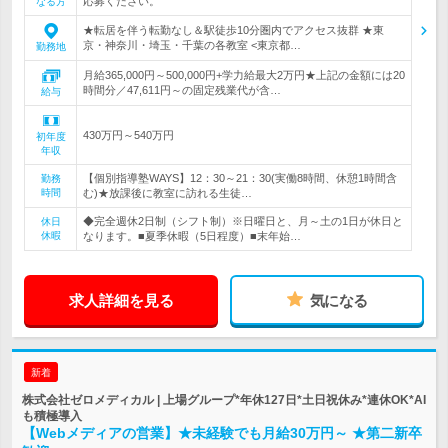
応募ください。
なる方
★転居を伴う転勤なし＆駅徒歩10分圏内でアクセス抜群 ★東
京・神奈川・埼玉・千葉の各教室 <東京都…
勤務地
月給365,000円～500,000円+学力給最大2万円★上記の金額には20
時間分／47,611円～の固定残業代が含…
給与
430万円～540万円
初年度
年収
【個別指導塾WAYS】12：30～21：30(実働8時間、休憩1時間含
勤務
時間
む)★放課後に教室に訪れる生徒…
◆完全週休2日制（シフト制）※日曜日と、月～土の1日が休日と
休日
休暇
なります。■夏季休暇（5日程度）■末年始…
求人詳細を見る
気になる
新着
株式会社ゼロメディカル | 上場グループ*年休127日*土日祝休み*連休OK*AI
も積極導入
【Webメディアの営業】★未経験でも月給30万円～ ★第二新卒