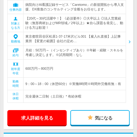
病院向けAI看護記録サービス「Caretomo」の新規開拓から導入支
援、DX推進のコンサルティング全般をお任せします。
仕事内容
【20代～30代活躍中！】《必須要件》◎大卒以上 ◎法人営業経
験（無形商材およびMR領域／2年以上）★自ら課題を発見し、動
対象と
ける方は歓迎！
なる方
東京都世田谷区松原1-37-17米沢ビル301 【雇入れ直後】上記事
業所 【変更の範囲】会社の定め…
勤務地
月給：50万円～（インセンティブあり）※年齢・経験・スキルを
考慮し決定します。※試用期間：なし
給与
600万円～800万円
初年度
年収
勤務
9：00～18：00（休憩60分）※実働8時間※時間外労働有無：有
時間
休日
完全週休二日制（土日祝）* 有給休暇
休暇
求人詳細を見る
気になる