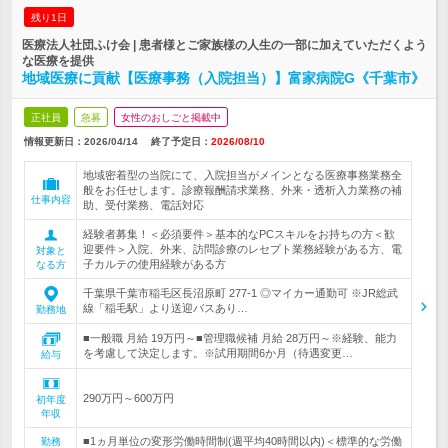
残り1日
医療法人社団ふけ会 | 患者様とご家族様の人生の一部に加えていただくよう
な医療を提供
地域医療に貢献【医療事務（入院担当）】富家病院G《千葉市》
正社員
急募
女性のおしごと掲載中
情報更新日：2026/04/14
終了予定日：
2026/08/10
地域密着型の当院にて、入院担当がメインとなる医療事務業務全
般をお任せします。診療報酬請求業務、外来・透析入力業務の補
仕事内容
助、受付業務、電話対応
経験者募集！＜必須要件＞基本的なPCスキルをお持ちの方＜歓
迎要件＞入院、外来、訪問診療のレセプト業務経験がある方、電
対象と
子カルテの使用経験がある方
なる方
千葉県千葉市稲毛区長沼原町 277-1 ◎マイカー通勤可 ※JR総武
線「稲毛駅」より送迎バスあり…
勤務地
■一般職 月給 19万円～■管理職候補 月給 28万円～※経験、能力
を考慮して決定します。※試用期間6か月（待遇変更…
給与
290万円～600万円
初年度
年収
■1ヵ月単位の変形労働時間制(週平均40時間以内)＜標準的な労働
勤務