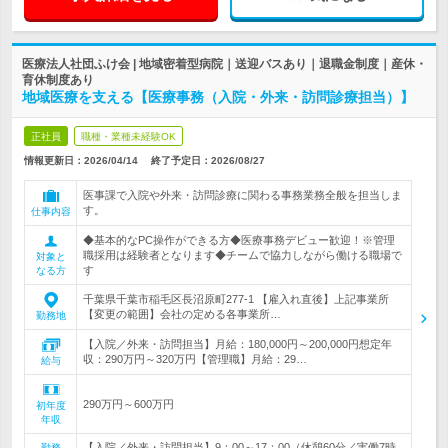
医療法人社団ふけ会 | 地域密着型病院｜送迎バスあり｜退職金制度｜産休・
育休制度あり
地域医療を支える【医療事務（入院・外来・訪問診療担当）】
正社員
職種・業種未経験OK
情報更新日：2026/04/14
終了予定日：
2026/08/27
医事課で入院や外来・訪問診療に関わる事務業務全般を担当しま
す。
仕事内容
◆基本的なPC操作ができる方◆医療事務デビュー歓迎！※管理
職採用は経験者となります◆チームで協力しながら働ける職場で
対象と
す
なる方
千葉県千葉市稲毛区長沼原町277-1 【雇入れ直後】上記事業所
【変更の範囲】会社の定める各事業所…
勤務地
【入院／外来・訪問担当】月給：180,000円～200,000円想定年
収：290万円～320万円【管理職】月給：29…
給与
290万円～600万円
初年度
年収
【入院／外来・訪問担当】9：00～17：00（休憩60分／実働7時
勤務