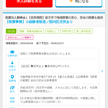
求人詳細を見る
気になる
医療法人毅峰会 | 【吉田病院】枚方市で地域密着の安心、安全の医療を提供
【医療事務】☆経験者歓迎／院内託児所あり
正社員
職種・業種未経験OK
転勤なし
学歴不問
第二新卒歓迎
女性のおしごと掲載中
情報更新日：2026/06/26
終了予定日：
2026/12/17
当院にて医療事務全般をお任せいたします。
仕事内容
【必須】◆高卒以上 ◆基本的なPCスキル
対象と
なる方
大阪府枚方市北中振3丁目8-14 【雇入れ直後】上記事業所 【変更
の範囲】会社の定める各事業所
勤務地
月給18万円～25万円※経験、スキルに応じて決定します。※試用
期間6か月（条件変更なし）
給与
1か月単位の変形労働時間制（週平均40時間以内）※夜勤に関し
勤務
時間
ては希望者のみシフト(1)9:00～17…