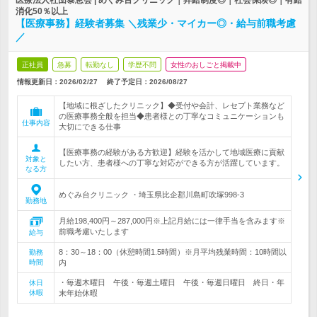
医療法人社団泰恵会 | めぐみ台クリニック｜昇給制度◎｜社会保険◎｜有給
消化50％以上
【医療事務】経験者募集 ＼残業少・マイカー◎・給与前職考慮
／
正社員
急募
転勤なし
学歴不問
女性のおしごと掲載中
情報更新日：2026/02/27
終了予定日：
2026/08/27
【地域に根ざしたクリニック】◆受付や会計、レセプト業務など
の医療事務全般を担当◆患者様との丁寧なコミュニケーションも
仕事内容
大切にできる仕事
【医療事務の経験がある方歓迎】経験を活かして地域医療に貢献
対象と
したい方、患者様への丁寧な対応ができる方が活躍しています。
なる方
めぐみ台クリニック ・埼玉県比企郡川島町吹塚998-3
勤務地
月給198,400円～287,000円※上記月給には一律手当を含みます※
前職考慮いたします
給与
8：30～18：00（休憩時間1.5時間）※月平均残業時間：10時間以
勤務
時間
内
・毎週木曜日 午後・毎週土曜日 午後・毎週日曜日 終日・年
休日
休暇
末年始休暇