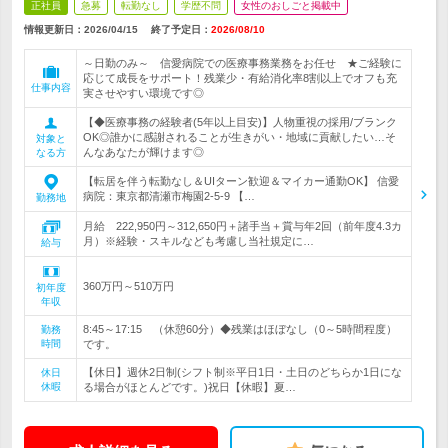
正社員
急募
転勤なし
学歴不問
女性のおしごと掲載中
情報更新日：2026/04/15
終了予定日：
2026/08/10
～日勤のみ～ 信愛病院での医療事務業務をお任せ ★ご経験に
応じて成長をサポート！残業少・有給消化率8割以上でオフも充
仕事内容
実させやすい環境です◎
【◆医療事務の経験者(5年以上目安)】人物重視の採用/ブランク
OK◎誰かに感謝されることが生きがい・地域に貢献したい…そ
対象と
んなあなたが輝けます◎
なる方
【転居を伴う転勤なし＆UIターン歓迎＆マイカー通勤OK】 信愛
病院：東京都清瀬市梅園2-5-9 【…
勤務地
月給 222,950円～312,650円＋諸手当＋賞与年2回（前年度4.3カ
月）※経験・スキルなども考慮し当社規定に…
給与
360万円～510万円
初年度
年収
8:45～17:15 （休憩60分）◆残業はほぼなし（0～5時間程度）
勤務
時間
です。
【休日】週休2日制(シフト制※平日1日・土日のどちらか1日にな
休日
休暇
る場合がほとんどです。)祝日【休暇】夏…