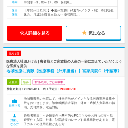
時間
時間帯＞9：00～17：00（休憩6…
【年間休日118日】◆週休2日制（4週7休／シフト制） ※日祝他
休日
休暇
休み、月1回土曜日出勤あり ※管理職…
求人詳細を見る
気になる
残り1日
医療法人社団ふけ会 | 患者様とご家族様の人生の一部に加えていただくよう
な医療を提供
地域医療に貢献【医療事務（外来担当）】富家病院G《千葉市》
正社員
急募
女性のおしごと掲載中
情報更新日：2026/04/14
終了予定日：
2026/08/10
地域密着型の当院にて、外来担当がメインとなる医療事務業務全
般をお任せします。診療報酬請求業務、外来・透析入力業務の補
仕事内容
助、受付業務、電話対応
経験者募集！＜必須要件＞基本的なPCスキルをお持ちの方＜歓
迎要件＞入院、外来、訪問診療のレセプト業務経験がある方、電
対象と
子カルテの使用経験がある方
なる方