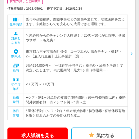
女性のおしごと掲載中
情報更新日：2026/05/01
終了予定日：
2026/10/29
受付や診療補助、医療事務などの業務を通じて、地域医療を支え
ます。未経験からでも安心して成長できる環境です。
仕事内容
＼未経験からのチャレンジ大歓迎！／20代～30代が活躍中。研修
対象と
やサポートも充実！
なる方
東京都八王子市高倉町49-3 コ―プみらい高倉テナント棟1F・
2F 【雇入れ直後】上記事業所 【変…
勤務地
月給234,000円～（一律住宅手当含む）※年齢・経験を考慮して
決定いたします。※試用期間：最大3ヶ月（待遇同一）
給与
280万円～300万円
初年度
年収
■シフト制1ヶ月単位の変形労働時間制（週平均40時間以内）※時
勤務
時間
間外労働有無：有＜シフト例＞* 月～土…
* 週休2日制（シフト制）* 年末年始休暇* 特別休暇* 有給休暇有給
休日
休暇
休暇と組み合わての長期休暇も取…
求人詳細を見る
気になる