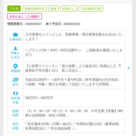
正社員
業種未経験OK
急募
転勤なし
完全週休2日制
女性のおしごと掲載中
情報更新日：2026/04/17
終了予定日：
2026/10/15
入力業務をメインとした、医療事務・受付業務全般をお任せいた
します！
仕事内容
＼ブランクOK！20代～40代活躍中♪／ ご経験者を優遇いたしま
対象と
す◎
なる方
【八柱腎クリニック／「新八柱駅」より徒歩2分／転勤なし】 千
葉県松戸市日暮1-15-1 第二日忠ビ…
勤務地
月給220,000円～＋諸手当＋賞与年2回（昨年実績4か月分支給）
※経験・年齢・能力を考慮して決定いたします※試用期…
給与
300万円～400万円
初年度
年収
（1）8：30～18：00（2）9：00～18：30 ※不定期【実働】8時
勤務
時間
間※休憩時間：90分※時間…
* 完全週休2日制（日曜＋他1日）* 年間休日数112日（夏季休暇、
休日
休暇
冬季休暇含む）* 年次有給休暇（…