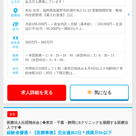
ある方も募集しています！
なる方
本社 住所：福岡県筑紫野市針摺中央2-11-10 受動喫煙対策：敷地
内全面禁煙 【雇入れ直後】上記…
勤務地
月給185,000円～＜賃金内訳＞月額（基本給）：130,000円～生涯
設計手当/月：55,000円(一律給付)※上…
給与
300万円～340万円
初年度
年収
＜本院勤務＞1）8：15～16：45（休憩45分）2）8：30～17：
勤務
時間
00（休憩45分）3）9：00…
年間休日108日シフト制（基本日祝休み＆月4日以上※4週8休)* 有
休日
休暇
給休暇10日～20日（下限日数は…
求人詳細を見る
気になる
新着
医療法人社団翔未会 | ◆東京・千葉・静岡に6クリニックを展開する医療法
人です◆
経験者優遇！【医療事務】完全週休2日＊残業月5h以下