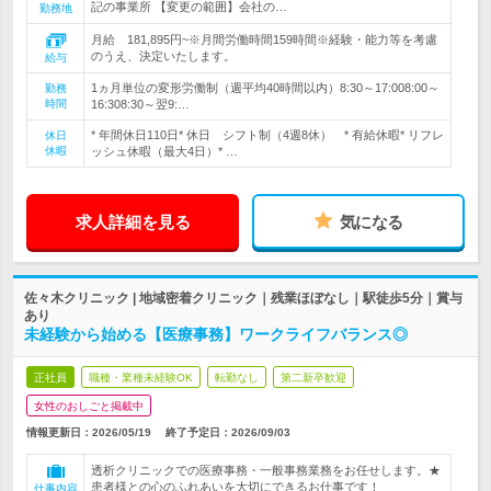
記の事業所 【変更の範囲】会社の…
勤務地
月給 181,895円~※月間労働時間159時間※経験・能力等を考慮
のうえ、決定いたします。
給与
1ヵ月単位の変形労働制（週平均40時間以内）8:30～17:008:00～
勤務
時間
16:308:30～翌9:…
* 年間休日110日* 休日 シフト制（4週8休） * 有給休暇* リフレ
休日
休暇
ッシュ休暇（最大4日）* …
求人詳細を見る
気になる
佐々木クリニック | 地域密着クリニック｜残業ほぼなし｜駅徒歩5分｜賞与
あり
未経験から始める【医療事務】ワークライフバランス◎
正社員
職種・業種未経験OK
転勤なし
第二新卒歓迎
女性のおしごと掲載中
情報更新日：2026/05/19
終了予定日：
2026/09/03
透析クリニックでの医療事務・一般事務業務をお任せします。★
患者様との心のふれあいを大切にできるお仕事です！
仕事内容