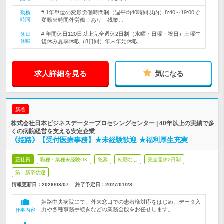
# 1年単位の変形労働時間制（週平均40時間以内）8:40～19:00で
勤務
時間
変動※時間外労働：あり 残業…
# 年間休日120日以上完全週休2日制（水曜・日曜・祝日）土曜午
休日
休暇
後休み夏季休暇（8日間）年末年始休暇…
求人詳細を見る
気になる
新着
株式会社日本ビジネスデータープロセシングセンター | 40年以上の実績で多
くの病院経営を支える安定企業
《姫路》【受付医療事務】★未経験歓迎 ★福利厚生充実
正社員
職種・業種未経験OK
急募
転勤なし
完全週休2日制
第二新卒歓迎
情報更新日：2026/08/07
終了予定日：
2027/01/28
姫路中央病院にて、外来窓口での患者様対応をはじめ、データ入
力や各種事務手続きなどの業務全般をお任せします。
仕事内容