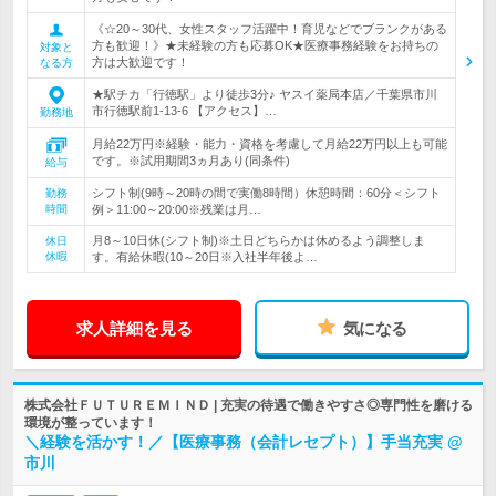
《☆20～30代、女性スタッフ活躍中！育児などでブランクがある
方も歓迎！》★未経験の方も応募OK★医療事務経験をお持ちの
対象と
方は大歓迎です！
なる方
★駅チカ「行徳駅」より徒歩3分♪ ヤスイ薬局本店／千葉県市川
市行徳駅前1-13-6 【アクセス】…
勤務地
月給22万円※経験・能力・資格を考慮して月給22万円以上も可能
です。※試用期間3ヵ月あり(同条件)
給与
シフト制(9時～20時の間で実働8時間）休憩時間：60分＜シフト
勤務
時間
例＞11:00～20:00※残業は月…
月8～10日休(シフト制)※土日どちらかは休めるよう調整しま
休日
休暇
す。有給休暇(10～20日※入社半年後よ…
求人詳細を見る
気になる
株式会社ＦＵＴＵＲＥＭＩＮＤ | 充実の待遇で働きやすさ◎専門性を磨ける
環境が整っています！
＼経験を活かす！／【医療事務（会計レセプト）】手当充実 @
市川