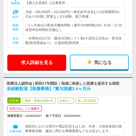
【雇入れ直後】上記事業所…
勤務地
月給：256,000円～312,000円(一律支給手当含む)※試用期間3か
月あり(待遇に変更なし)]※経験、能力考慮…
給与
〇1ヶ月単位の変形労働時間制（週平均40時間以内）8:30～17:15
勤務
時間
休憩45分時間外労働なし
・年間休日117日・週休2日制(シフト制)※原則土日休み・育児休
休日
休暇
暇(取得実績あり)・介護休暇(取得実…
求人詳細を見る
気になる
医療法人誠和会 | 昭和27年開設｜地域に根差した医療を提供する病院
未経験歓迎【医療事務】*賞与実績3.4ヶ月分
正社員
職種・業種未経験OK
転勤なし
第二新卒歓迎
女性のおしごと掲載中
情報更新日：2026/03/27
終了予定日：
2026/09/24
病院内における受付や電話応対をはじめ、外来・入院患者様の医
療事務全般、健診に関わる事務業務などをお任せします。
仕事内容