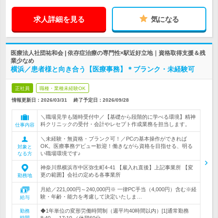
求人詳細を見る
気になる
医療法人社団祐和会 | 依存症治療の専門性×駅近好立地｜資格取得支援＆残
業少なめ
横浜／患者様と向き合う【医療事務】＊ブランク・未経験可
正社員
職種・業種未経験OK
情報更新日：2026/03/31
終了予定日：
2026/09/28
＼職場見学も随時受付中／【基礎から段階的に学べる環境】精神
科クリニックの受付・会計やレセプト作成業務を担当します。
仕事内容
＼未経験・無資格・ブランク可！／PCの基本操作ができれば
OK。医療事務デビュー歓迎！働きながら資格を目指せる、明る
対象と
い職場環境です♪
なる方
神奈川県横浜市中区弥生町4-41 【雇入れ直後】上記事業所 【変
更の範囲】会社の定める各事業所
勤務地
月給／221,000円～240,000円※ 一律PC手当（4,000円）含む※経
験・年齢・能力を考慮して決定いたしま…
給与
◆1年単位の変形労働時間制（週平均40時間以内）[1]通常勤務
勤務
時間