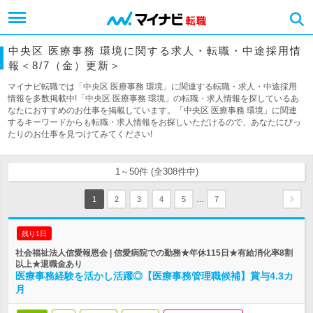
中央区 医療事務 環境に関する求人・転職・中途採用情
報＜8/7（金）更新＞
マイナビ転職では「中央区 医療事務 環境」に関連する転職・求人・中途採用
情報を多数掲載中!「中央区 医療事務 環境」の転職・求人情報を探しているあ
なたにおすすめのお仕事を掲載しています。「中央区 医療事務 環境」に関連
するキーワードからも転職・求人情報をお探しいただけるので、あなたにぴっ
たりのお仕事を見つけてみてください!
1～50件 (全308件中)
…
1
2
3
4
5
7
残り1日
社会福祉法人信愛報恩会 | 信愛病院での勤務★年休115日★有給消化率8割
以上★退職金あり
医療事務経験を活かし活躍◎【医療事務管理職候補】賞与4.3カ
月