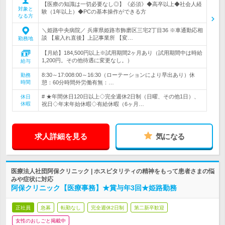
【医療の知識は一切必要なし◎】《必須》◆高卒以上◆社会人経
対象と
験（1年以上）◆PCの基本操作ができる方
なる方
＼姫路中央病院／ 兵庫県姫路市飾磨区三宅2丁目36 ※車通勤応相
談 【雇入れ直後】上記事業所 【変…
勤務地
【月給】184,500円以上※試用期間2ヶ月あり（試用期間中は時給
1,200円。その他待遇に変更なし。）
給与
8:30～17:008:00～16:30（ローテーションにより早出あり）休
勤務
時間
憩：60分時間外労働有無：…
# ★年間休日120日以上◇完全週休2日制（日曜、その他1日）、
休日
休暇
祝日◇年末年始休暇◇有給休暇（6ヶ月…
求人詳細を見る
気になる
医療法人社団阿保クリニック | ホスピタリティの精神をもって患者さまの悩
みや症状に対応
阿保クリニック【医療事務】★賞与年3回★姫路勤務
正社員
急募
転勤なし
完全週休2日制
第二新卒歓迎
女性のおしごと掲載中