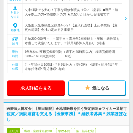
＼未経験でも安心！丁寧な研修制度あり◎／〈必須〉■専門・短
対象と
大卒以上の方■35歳以下の方 ★気配りが活かせる職場です
なる方
大阪府大阪市鶴見区鶴見4-6-27 【雇入れ直後】上記事業所 【変
更の範囲】会社の定める各事業所
勤務地
月給200,000円～ ＋諸手当＋賞与年2回※能力・年齢・経験等を
考慮して決定いたします。※試用期間6ヵ月あり（待遇…
給与
1年単位の変形労働時間制（週平均40時間以内）標準労働時間
勤務
時間
8:00～16:00休憩時間 60分…
# 〈年間休日100日〉* 月8日休み（交代制）└日曜＋他月4日* 年
休日
休暇
末年始休暇* 育児休暇* 有給…
求人詳細を見る
気になる
医療法人博友会 | 【堀田病院】★地域医療を担う安定病院★マイカー通勤可
佐賀／病院運営を支える【医療事務】＊経験者募集＊残業ほぼな
し
正社員
職種・業種未経験OK
学歴不問
第二新卒歓迎