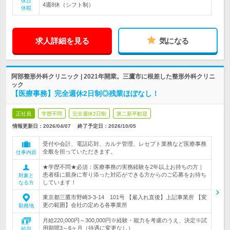
休日
4週8休（シフト制）
休暇
求人詳細を見る
気になる
阿部整形外科クリニック | 2021年開業。三鷹市に根差した整形外科クリニ
ック
【医療事務】完全週休2日制◎残業ほぼなし！
正社員
学歴不問
完全週休2日制
第二新卒歓迎
情報更新日：2026/04/07
終了予定日：
2026/10/05
受付や会計、電話応対、カルテ管理、レセプト業務など医療事務
全般を担っていただきます。
仕事内容
★学歴不問★必須：医療事務の実務経験を2年以上お持ちの方｜
患者様に親身に寄り添った対応ができる方からのご応募をお待ち
対象と
しています！
なる方
東京都三鷹市野崎3-3-14 101号 【雇入れ直後】上記事業所 【変
更の範囲】会社の定める各事業所
勤務地
月給220,000円～300,000円※経験・能力を考慮のうえ、決定※試
用期間3～6ヶ月（待遇に変更なし）
給与