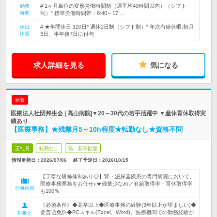
# 1ヶ月単位の変形労働時間制（週平均40時間以内）（シフト
勤務
時間
制）* 標準労働時間帯：8:40～17:…
# ★年間休日:120日* 週休2日制（シフト制）* 年次有給休暇:初月
休日
休暇
3日、半年後7日に付与
求人詳細を見る
気になる
新着
医療法人社団邦生会 | 高山病院|▼20～30代の若手活躍中 ▼産休育休取得実
績あり
【医療事務】★残業月5～10h程度★転勤なし★資格不問
正社員
転勤なし
第二新卒歓迎
情報更新日：2026/07/06
終了予定日：
2026/10/15
【丁寧な研修体制あり◎】腎・泌尿器疾患の専門病院において、
医療事務業務をお任せ♪★残業少なめ／有給取得率・育休取得率
仕事内容
も100％
《必須条件》◆高卒以上◆医療事務の経験(3年以上が望ましい)◆
要普通免許◆PCスキル(Excel、Word)、医療機関での勤務経験が
対象と