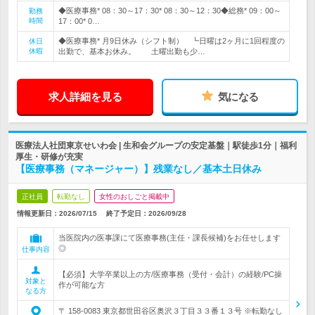
◆医療事務* 08：30～17：30* 08：30～12：30◆総務* 09：00～
勤務
時間
17：00* 0…
◆医療事務* 月9日休み（シフト制） ┗日曜は2ヶ月に1回程度の
休日
休暇
出勤で、基本お休み。 土曜出勤も少…
求人詳細を見る
気になる
医療法人社団東京せいわ会 | 生和会グループの安定基盤｜駅徒歩1分｜福利
厚生・研修が充実
【医療事務（マネージャー）】残業なし／基本土日休み
正社員
転勤なし
女性のおしごと掲載中
情報更新日：2026/07/15
終了予定日：
2026/09/28
当医院内の医事課にて医療事務(主任・課長候補)をお任せします
◎
仕事内容
【必須】大学卒業以上の方/医療事務（受付・会計）の経験/PC操
対象と
作が可能な方
なる方
〒 158-0083 東京都世田谷区奥沢３丁目３３番１３号 ※転勤なし