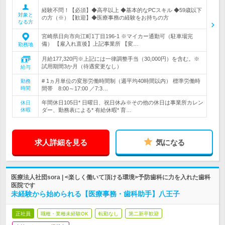
経験不問！【必須】◆高卒以上 ◆基本的なPCスキル ◆59歳以下
対象と
の方（※）【歓迎】◆医療事務の経験をお持ちの方
なる方
宮崎県日向市向江町1丁目196-1 ※マイカー通勤可（駐車場完
備） 【雇入れ直後】上記事業所 【変…
勤務地
月給177,320円※上記には一律調整手当（30,000円）を含む。※
試用期間3か月（待遇変更なし）
給与
# 1ヵ月単位の変形労働時間制（週平均40時間以内） 標準労働時
勤務
時間
間帯 8:00～17:00 ／7:3…
年間休日105日* 日曜日、祝日休み※その他の休日は事業所カレン
休日
休暇
ダー、勤務表による* 有給休暇* 育…
求人詳細を見る
気になる
医療法人社団sora | <楽しく働いて頂ける環境>予防歯科に力を入れた歯科
医院です
未経験から始められる【医療事務・歯科助手】八王子
正社員
職種・業種未経験OK
転勤なし
第二新卒歓迎