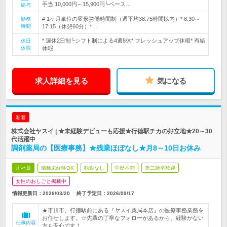
手当 10,000円～15,900円└ベース…
給与
# 1ヶ月単位の変形労働時間制（週平均38.75時間以内）* 8:30～
勤務
時間
17:15（休憩60分）* …
* 週休2日制└シフト制による4週8休* フレッシュアップ休暇* 有給
休日
休暇
休暇
求人詳細を見る
気になる
新着
株式会社ヤスイ | ★未経験デビューも応援★行徳駅チカの好立地★20～30
代活躍中
調剤薬局の【医療事務】★残業ほぼなし★月8～10日お休み
正社員
職種未経験OK
転勤なし
学歴不問
第二新卒歓迎
女性のおしごと掲載中
情報更新日：2026/03/20
終了予定日：
2026/09/17
★市川市、行徳駅前にある『ヤスイ薬局本店』の医療事務業務を
お任せします。☆先輩の丁寧なフォローがあるから、経験がない
仕事内容
方も安心です！