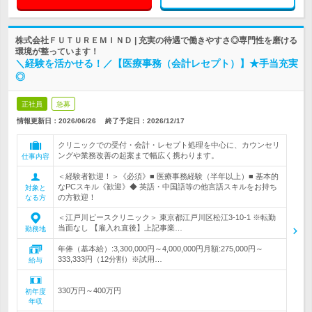
株式会社ＦＵＴＵＲＥＭＩＮＤ | 充実の待遇で働きやすさ◎専門性を磨ける
環境が整っています！
＼経験を活かせる！／【医療事務（会計レセプト）】★手当充実
◎
正社員
急募
情報更新日：2026/06/26
終了予定日：
2026/12/17
クリニックでの受付・会計・レセプト処理を中心に、カウンセリ
ングや業務改善の起案まで幅広く携わります。
仕事内容
＜経験者歓迎！＞《必須》■ 医療事務経験（半年以上）■ 基本的
なPCスキル《歓迎》◆ 英語・中国語等の他言語スキルをお持ち
対象と
の方歓迎！
なる方
＜江戸川ピースクリニック＞ 東京都江戸川区松江3-10-1 ※転勤
当面なし 【雇入れ直後】上記事業…
勤務地
年俸（基本給）:3,300,000円～4,000,000円月額:275,000円～
333,333円（12分割）※試用…
給与
330万円～400万円
初年度
年収