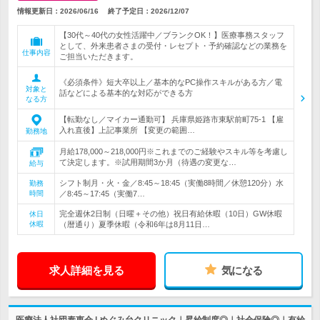
情報更新日：2026/06/16
終了予定日：
2026/12/07
【30代～40代の女性活躍中／ブランクOK！】医療事務スタッフ
として、外来患者さまの受付・レセプト・予約確認などの業務を
仕事内容
ご担当いただきます。
《必須条件》短大卒以上／基本的なPC操作スキルがある方／電
対象と
話などによる基本的な対応ができる方
なる方
【転勤なし／マイカー通勤可】 兵庫県姫路市東駅前町75-1 【雇
入れ直後】上記事業所 【変更の範囲…
勤務地
月給178,000～218,000円※これまでのご経験やスキル等を考慮し
て決定します。※試用期間3か月（待遇の変更な…
給与
シフト制月・火・金／8:45～18:45（実働8時間／休憩120分）水
勤務
時間
／8:45～17:45（実働7…
完全週休2日制（日曜＋その他）祝日有給休暇（10日）GW休暇
休日
休暇
（暦通り）夏季休暇（令和6年は8月11日…
求人詳細を見る
気になる