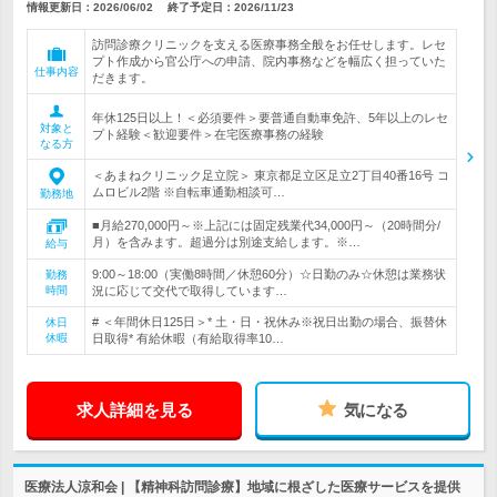
情報更新日：2026/06/02
終了予定日：
2026/11/23
訪問診療クリニックを支える医療事務全般をお任せします。レセ
プト作成から官公庁への申請、院内事務などを幅広く担っていた
仕事内容
だきます。
年休125日以上！＜必須要件＞要普通自動車免許、5年以上のレセ
対象と
プト経験＜歓迎要件＞在宅医療事務の経験
なる方
＜あまねクリニック足立院＞ 東京都足立区足立2丁目40番16号 コ
ムロビル2階 ※自転車通勤相談可…
勤務地
■月給270,000円～※上記には固定残業代34,000円～（20時間分/
月）を含みます。超過分は別途支給します。※…
給与
9:00～18:00（実働8時間／休憩60分）☆日勤のみ☆休憩は業務状
勤務
時間
況に応じて交代で取得しています…
# ＜年間休日125日＞* 土・日・祝休み※祝日出勤の場合、振替休
休日
休暇
日取得* 有給休暇（有給取得率10…
求人詳細を見る
気になる
医療法人涼和会 | 【精神科訪問診療】地域に根ざした医療サービスを提供