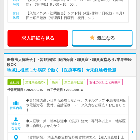
時間
間）【管理職】9：00～18：00…
【入院／外来・訪問担当】シフト制（4週7休制／日祝他）※月1
休日
休暇
回土曜日勤務【管理職】日曜日、祝日、シフ…
求人詳細を見る
気になる
医療法人徳洲会 | 〈皆野病院〉院内保育・職員室・職員食堂あり♪業界未経
験OK
地域に根差した病院で働く【医療事務】★未経験者歓迎
正社員
業種未経験OK
急募
第二新卒歓迎
女性のおしごと掲載中
情報更新日：2026/06/16
終了予定日：
2026/09/14
◆専門性の高い仕事も経験しながら、スキルアップ ◆患者様対応
や電話対応、受付、会計業務・データ入力など幅広くお任せしま
仕事内容
す。
◆未経験・第二新卒歓迎◆《必須》短大・専門卒以上※ 地域医
対象と
療に貢献しませんか？
なる方
〈皆野病院〉 埼玉県秩父郡皆野町皆野2031-1 【雇入れ直後】上