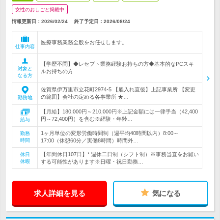
女性のおしごと掲載中
情報更新日：2026/02/24
終了予定日：
2026/08/24
医療事務業務全般をお任せします。
仕事内容
【学歴不問】◆レセプト業務経験お持ちの方◆基本的なPCスキ
対象と
ルお持ちの方
なる方
佐賀県伊万里市立花町2974-5 【雇入れ直後】上記事業所 【変更
の範囲】会社の定める各事業所 ★…
勤務地
【月給】180,000円～210,000円※上記金額には一律手当（42,400
円～72,400円）を含む※経験・年齢…
給与
1ヶ月単位の変形労働時間制（週平均40時間以内）8:00～
勤務
時間
17:00（休憩60分／実働8時間）時間外…
【年間休日107日】* 週休二日制（シフト制）※事務当直をお願い
休日
休暇
する可能性があります※日曜・祝日勤務…
求人詳細を見る
気になる