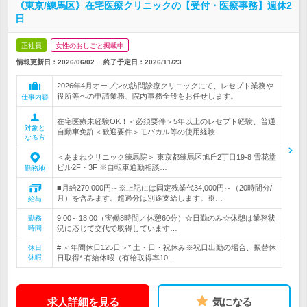
《東京/練馬区》在宅医療クリニックの【受付・医療事務】週休2
日
正社員
女性のおしごと掲載中
情報更新日：2026/06/02
終了予定日：
2026/11/23
2026年4月オープンの訪問診療クリニックにて、レセプト業務や
役所等への申請業務、院内事務全般をお任せします。
仕事内容
在宅医療未経験OK！＜必須要件＞5年以上のレセプト経験、普通
対象と
自動車免許＜歓迎要件＞モバカル等の使用経験
なる方
＜あまねクリニック練馬院＞ 東京都練馬区旭丘2丁目19-8 雪花堂
ビル2F・3F ※自転車通勤相談…
勤務地
■月給270,000円～※上記には固定残業代34,000円～（20時間分/
月）を含みます。超過分は別途支給します。※…
給与
9:00～18:00（実働8時間／休憩60分）☆日勤のみ☆休憩は業務状
勤務
時間
況に応じて交代で取得しています…
# ＜年間休日125日＞* 土・日・祝休み※祝日出勤の場合、振替休
休日
休暇
日取得* 有給休暇（有給取得率10…
求人詳細を見る
気になる