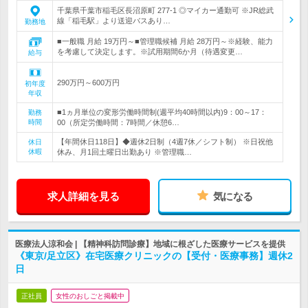
千葉県千葉市稲毛区長沼原町 277-1 ◎マイカー通勤可 ※JR総武
線「稲毛駅」より送迎バスあり…
勤務地
■一般職 月給 19万円～■管理職候補 月給 28万円～※経験、能力
を考慮して決定します。※試用期間6か月（待遇変更…
給与
290万円～600万円
初年度
年収
■1ヵ月単位の変形労働時間制(週平均40時間以内)9：00～17：
勤務
時間
00（所定労働時間：7時間／休憩6…
【年間休日118日】◆週休2日制（4週7休／シフト制） ※日祝他
休日
休暇
休み、月1回土曜日出勤あり ※管理職…
求人詳細を見る
気になる
医療法人涼和会 | 【精神科訪問診療】地域に根ざした医療サービスを提供
《東京/足立区》在宅医療クリニックの【受付・医療事務】週休2
日
正社員
女性のおしごと掲載中