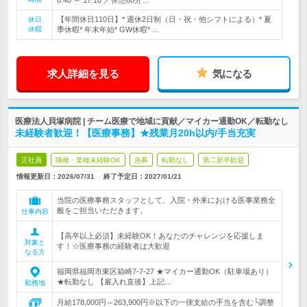
8:40 ～ 17:10 ／休憩60分…
【年間休日110日】* 週休2日制（日・祝・他シフトによる）* 夏
休日
休暇
季休暇* 年末年始* GW休暇* …
求人詳細を見る
気になる
医療法人貝塚病院 | チーム医療で地域に貢献／マイカー通勤OK／転勤なし
未経験者歓迎！【医療事務】★残業月20h以内/手当充実
正社員
職種・業種未経験OK
急募
転勤なし
第二新卒歓迎
情報更新日：2026/07/31
終了予定日：
2027/01/21
当院の医療事務スタッフとして、入院・外来における医事業務全
般をご担当いただきます。
仕事内容
【高卒以上必須】未経験OK！あなたのチャレンジを応援しま
対象と
す！☆医療事務の経験者は大歓迎
なる方
福岡県福岡市東区箱崎7‐7‐27 ★マイカー通勤OK（駐車場あり）
★転勤なし 【雇入れ直後】上記…
勤務地
月給178,000円～263,900円※以下の一律支給の手当を含む└調整