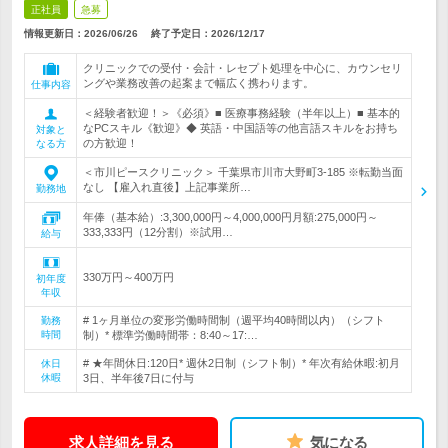
正社員
急募
情報更新日：2026/06/26
終了予定日：
2026/12/17
クリニックでの受付・会計・レセプト処理を中心に、カウンセリ
ングや業務改善の起案まで幅広く携わります。
仕事内容
＜経験者歓迎！＞《必須》■ 医療事務経験（半年以上）■ 基本的
なPCスキル《歓迎》◆ 英語・中国語等の他言語スキルをお持ち
対象と
の方歓迎！
なる方
＜市川ピースクリニック＞ 千葉県市川市大野町3-185 ※転勤当面
なし 【雇入れ直後】上記事業所…
勤務地
年俸（基本給）:3,300,000円～4,000,000円月額:275,000円～
333,333円（12分割）※試用…
給与
330万円～400万円
初年度
年収
# 1ヶ月単位の変形労働時間制（週平均40時間以内）（シフト
勤務
時間
制）* 標準労働時間帯：8:40～17:…
# ★年間休日:120日* 週休2日制（シフト制）* 年次有給休暇:初月
休日
休暇
3日、半年後7日に付与
求人詳細を見る
気になる