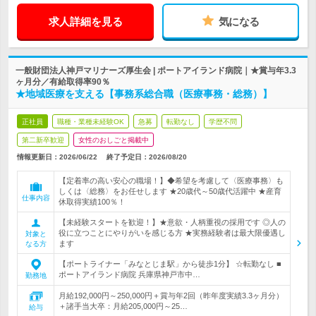
求人詳細を見る
気になる
一般財団法人神戸マリナーズ厚生会 | ポートアイランド病院｜★賞与年3.3
ヶ月分／有給取得率90％
★地域医療を支える【事務系総合職（医療事務・総務）】
正社員
職種・業種未経験OK
急募
転勤なし
学歴不問
第二新卒歓迎
女性のおしごと掲載中
情報更新日：2026/06/22
終了予定日：
2026/08/20
【定着率の高い安心の職場！】◆希望を考慮して〈医療事務〉も
しくは〈総務〉をお任せします ★20歳代～50歳代活躍中 ★産育
仕事内容
休取得実績100％！
【未経験スタートを歓迎！】★意欲・人柄重視の採用です ◎人の
役に立つことにやりがいを感じる方 ★実務経験者は最大限優遇し
対象と
ます
なる方
【ポートライナー「みなとじま駅」から徒歩1分】 ☆転勤なし ■
ポートアイランド病院 兵庫県神戸市中…
勤務地
月給192,000円～250,000円＋賞与年2回（昨年度実績3.3ヶ月分）
＋諸手当大卒：月給205,000円～25…
給与