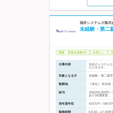
福井システムズ株式会
未経験・第二
職種・業種未経験OK
転勤なし
仕事内容
当社のシステムエ
ただきます。
対象となる方
未経験・第二新卒
勤務地
《本社》 所在地：
給与
月給260,000
あり(待遇変更…
初年度年収
420万円～580万
勤務時間
# 8:30～17