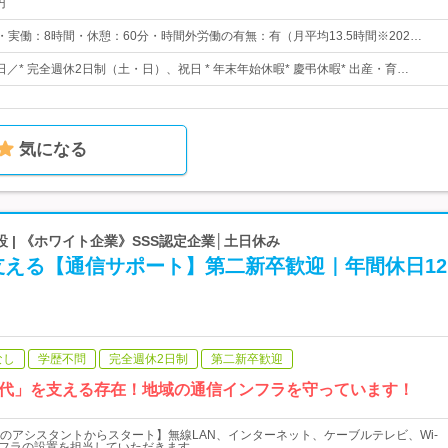
円
00・実働：8時間・休憩：60分・時間外労働の有無：有（月平均13.5時間※202…
5日／* 完全週休2日制（土・日）、祝日 * 年末年始休暇* 慶弔休暇* 出産・育…
気になる
 | 《ホワイト企業》SSS認定企業│土日休み
Gを支える【通信サポート】第二新卒歓迎｜年間休日12
なし
学歴不問
完全週休2日制
第二新卒歓迎
代」を支える存在！地域の通信インフラを守っています！
のアシスタントからスタート】無線LAN、インターネット、ケーブルテレビ、Wi-
ンフラの設置を担当していただきます。