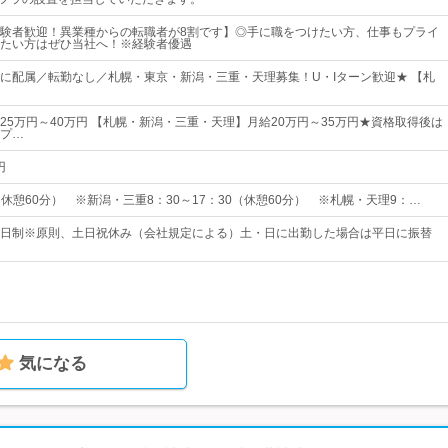
験者歓迎！異業種からの転職者が8割です】◎手に職をつけたい方、仕事もプライ
たい方はぜひ当社へ！※経験者優遇
に配属／転勤なし／札幌・東京・新潟・三重・天理募集！U・Iターン歓迎★ 【札
25万円～40万円 【札幌・新潟・三重・天理】月給20万円～35万円★資格取得後は
プ…
円
0（休憩60分） ※新潟・三重8：30～17：30（休憩60分） ※札幌・天理9：…
休2日制※原則、土日祝休み（会社規定による）土・日に出勤した場合は平日に振替
気になる