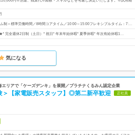
円～220,600円※別途、残業代※経験・スキルなどを考慮し決定いたします。※試用期
円
制＞標準労働時間／8時間コアタイム／10:00～15:00フレキシブルタイム：7:…
★* 完全週休2日制（土日）* 祝日* 年末年始休暇* 夏季休暇* 年次有給休暇1…
気になる
 東海エリアで「ケーズデンキ」を展開／プラチナくるみん認定企業
験＞【家電販売スタッフ】◎第二新卒歓迎
正社員