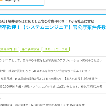
社 | 福井県をはじめとした官公庁案件95%！ITから社会に貢献
新卒歓迎！【システムエンジニア】官公庁案件多数
完全週休2日制
第二新卒歓迎
リモートワーク可
ンジニアとして、自治体や学校など顧客受注のアプリケーション開発をご担当い
歓迎！社会に貢献しながらITスキルを学びたい方はぜひご応募ください。
福井県坂井市丸岡町熊堂第3号2-22-5 ※転勤なし 【雇入れ直後】上記事業所…
円～360,000円※年齢・経験・スキルなどを考慮し決定いたします。※試用期間1か月
円
:30所定労働時間：8時間休憩：60分時間外労働の有無：有(月15時間程度)