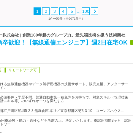
…
1
2
3
4
5
100
1件〜50件（全6071件中）
株式会社 | 創業160年超のグループ力。最先端技術を扱う技術商社
新卒歓迎！【無線通信エンジニア】週2日在宅OK
迎
リモートワーク可
ける無線通信機器やデータ解析用機器の技術サポート、販売支援、アフターサー
す。
必須要件＞学歴不問、普通自動車第一種免許をお持ちで、対象スキル（管理技術
話スキル等）のいずれか一つを満たす方
江戸川区船堀5-2-3 船堀倉庫 本社／東京都港区芝3-3-10 コーンズハウス…
2万円※経験・能力・適性などを考慮の上、決定いたします。※試用期間3ヶ月 試用
トワー…