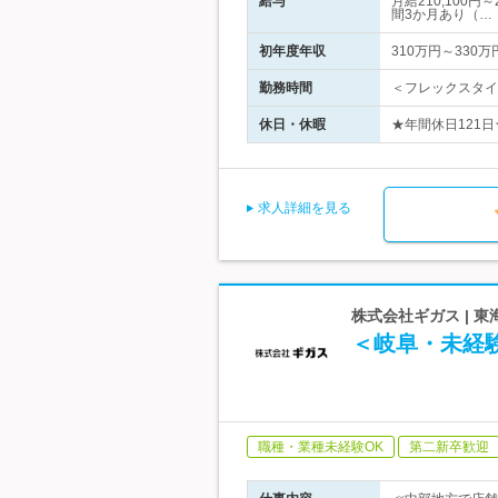
給与
月給210,100
間3か月あり（…
初年度年収
310万円～330万
勤務時間
＜フレックスタイム
休日・休暇
★年間休日121日
求人詳細を見る
株式会社ギガス |
＜岐阜・未経
職種・業種未経験OK
第二新卒歓迎