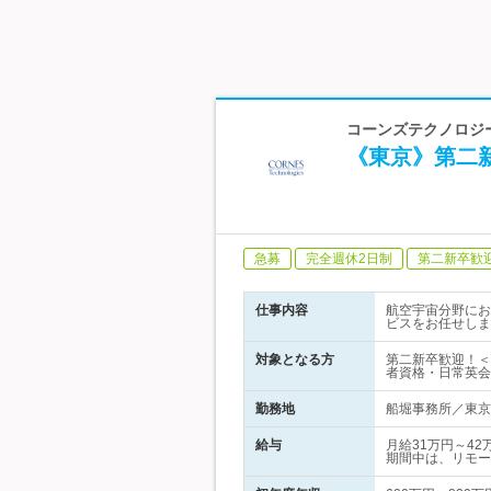
コーンズテクノロジー
《東京》第二
急募
完全週休2日制
第二新卒歓
仕事内容
航空宇宙分野にお
ビスをお任せしま
対象となる方
第二新卒歓迎！＜
者資格・日常英会
勤務地
船堀事務所／東京都
給与
月給31万円～4
期間中は、リモー