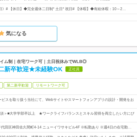
2日》# 【休日】◆完全週休二日制* 土日* 祝日# 【休暇】◆有給休暇：10～2…
気になる
スタイム制｜在宅ワーク可｜土日祝休みでWLB◎
二新卒歓迎★未経験OK
正社員
第二新卒歓迎
リモートワーク可
サービスを取り扱う当社にて、Webサイトやスマートフォンアプリの設計・開発をお
須＞■大学学部卒以上 ★ワークライフバランスとスキル習得を両立したい方にぴ
代田区神田佐久間町4-14 ニューイワサキビル4F ※転勤あり ※週4日の在宅勤…