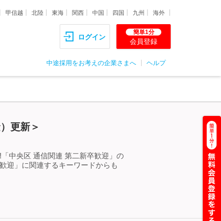
甲信越
北陸
東海
関西
中国
四国
九州
海外
簡単1分
ログイン
会員登録
中途採用をお考えの企業さまへ
ヘルプ
金）更新＞
「中央区 通信関連 第二新卒歓迎」の
卒歓迎」に関連するキーワードからも