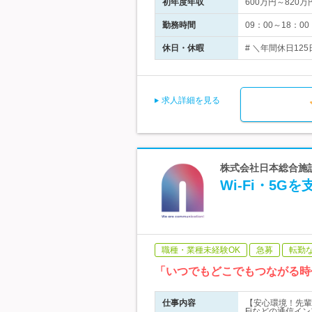
初年度年収
600万円～820万
勤務時間
09：00～18：
休日・休暇
# ＼年間休日12
求人詳細を見る
株式会社日本総合施設
Wi-Fi・5
職種・業種未経験OK
急募
転勤
「いつでもどこでもつながる時
仕事内容
【安心環境！先輩
Fiなどの通信イ