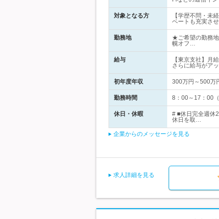
対象となる方
【学歴不問・未経
ベートも充実させ
勤務地
★ご希望の勤務地
幌オフ…
給与
【東京支社】月給
さらに給与がアッ
初年度年収
300万円～500万
勤務時間
8：00～17：0
休日・休暇
# ■休日完全週
休日を取…
企業からのメッセージを見る
求人詳細を見る