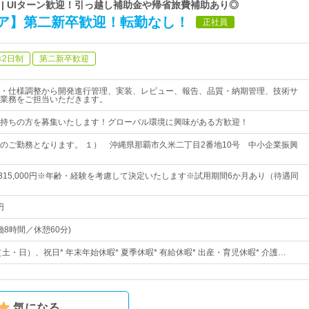
| UIターン歓迎！引っ越し補助金や帰省旅費補助あり◎
ア】第二新卒歓迎！転勤なし！
正社員
休2日制
第二新卒歓迎
・仕様調整から開発進行管理、実装、レビュー、報告、品質・納期管理、技術サ
業務をご担当いただきます。
持ちの方を募集いたします！グローバル環境に興味がある方歓迎！
のご勤務となります。 １） 沖縄県那覇市久米二丁目2番地10号 中小企業振興
円～315,000円※年齢・経験を考慮して決定いたします※試用期間6か月あり（待遇同
円
(実働8時間／休憩60分)
（土・日）、祝日* 年末年始休暇* 夏季休暇* 有給休暇* 出産・育児休暇* 介護…
気になる