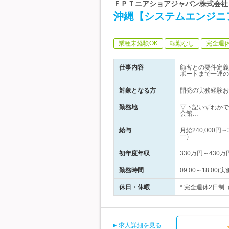
ＦＰＴニアショアジャパン株式会社 
沖縄【システムエンジニ
業種未経験OK
転勤なし
完全週
仕事内容
顧客との要件定義
ポートまで一連の
対象となる方
開発の実務経験お
勤務地
▽下記いずれかで
会館…
給与
月給240,000
一）
初年度年収
330万円～430万
勤務時間
09:00～18:00
休日・休暇
* 完全週休2日制
求人詳細を見る