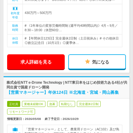
430万円～500万円
初年度
年収
# 《1年単位の変形労働時間制 (週平均40時間以内)》4月～9月／
勤務
時間
8:30～18:00（休憩60分…
# 【年間休日123日】完全週休2日制（土日祝休み）# その他休日
休日
休暇
◎創立記念日（10月1日）◎夏季休…
求人詳細を見る
気になる
株式会社NTT e-Drone Technology | NTT東日本をはじめ技術力ある4社が共
同出資で国産ドローン開発
【営業マネージャー】年休124日 ※北海道・宮城・岡山募集
正社員
業種未経験OK
急募
転勤なし
完全週休2日制
リモートワーク可
情報更新日：2026/05/08
終了予定日：
2026/10/29
「営業マネージャー」として、農業用ドローン（AC102）及び鳥