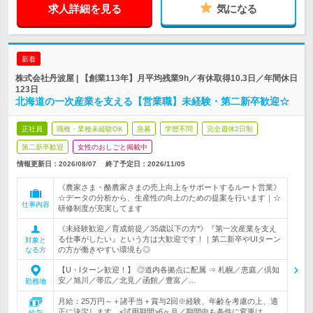
求人詳細を見る
気になる
新着
株式会社丹波屋 | 【創業113年】月平均残業9h／有休取得10.3日／年間休日
123日
北海道の一次産業を支える【営業職】未経験・第二新卒歓迎☆
正社員
職種・業種未経験OK
急募
学歴不問
完全週休2日制
第二新卒歓迎
女性のおしごと掲載中
情報更新日：2026/08/07
終了予定日：
2026/11/05
《農家さま・酪農家さまの売上向上をサポートするルート営業》
☆データの分析から、生産性の向上のための提案を行います｜☆
仕事内容
研修制度が充実してます
《未経験歓迎／育成前提／35歳以下の方*》『第一次産業を支え
る仕事がしたい』という方は大歓迎です！｜第二新卒やUIターン
対象と
の方が働きやすい環境も◎
なる方
【U・Iターン歓迎！】 ◎道内各拠点に配属 ⇒ 札幌／恵庭／倶知
安／旭川／帯広／北見／函館／豊富／…
勤務地
月給：25万円～＋諸手当＋賞与2回※経験、年齢を考慮の上、適
正に決定します。<試用期間>6ヶ月／期間中も条件に変更は…
給与