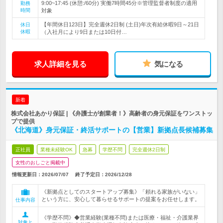
9:00~17:45 (休憩:/60分) 実働7時間45分※管理監督者制度の適用
勤務
時間
対象
【年間休日123日】完全週休2日制 (土日)年次有給休暇9日～21日
休日
休暇
（入社月により9日または10日付…
求人詳細を見る
気になる
新着
株式会社あかり保証 | 《弁護士が創業者！》高齢者の身元保証をワンストッ
プで提供
《北海道》身元保証・終活サポートの【営業】新拠点長候補募集
正社員
業種未経験OK
急募
学歴不問
完全週休2日制
女性のおしごと掲載中
情報更新日：2026/07/07
終了予定日：
2026/12/28
《新拠点としてのスタートアップ募集》「頼れる家族がいない」
という方に、安心して暮らせるサポートの提案をお任せします。
仕事内容
《学歴不問》◆営業経験(業種不問)または医療・福祉・介護業界
対象と