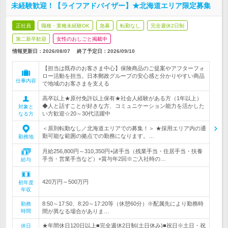
未経験歓迎！【ライフアドバイザー】★北海道エリア限定募集
正社員
職種・業種未経験OK
急募
転勤なし
完全週休2日制
第二新卒歓迎
女性のおしごと掲載中
情報更新日：2026/08/07
終了予定日：
2026/09/10
【担当は既存のお客さま中心】保険商品のご提案やアフターフォ
ロー活動を担当。日本郵政グループの安心感と分かりやすい商品
仕事内容
で地域のお客さまを支える
高卒以上★原付免許以上保有★社会人経験がある方（1年以上）
◆人と話すことが好きな方、コミュニケーション能力を活かした
対象と
い方歓迎☆20～30代活躍中
なる方
＜原則転勤なし／北海道エリアでの募集！＞ ★採用エリア内の通
勤可能な範囲の拠点での勤務になります。…
勤務地
月給256,800円～310,350円+諸手当（残業手当・住居手当・扶養
手当・営業手当など）+賞与年2回※ご入社時の…
給与
420万円～500万円
初年度
年収
8:50～17:50、8:20～17:20等（休憩60分）※配属先により勤務時
勤務
時間
間が異なる場合がありま…
★年間休日120日以上■完全週休2日制(土日休み)■祝日※土日・祝
休日