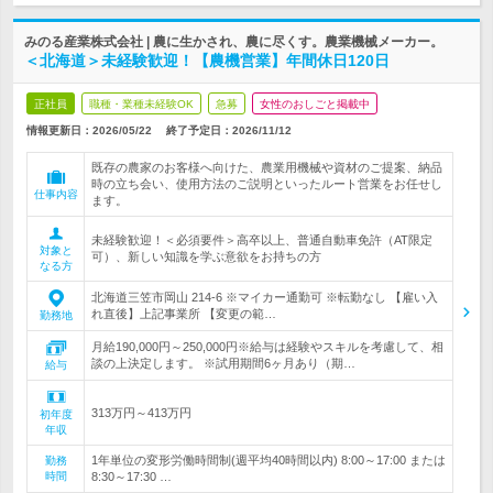
みのる産業株式会社 | 農に生かされ、農に尽くす。農業機械メーカー。
＜北海道＞未経験歓迎！【農機営業】年間休日120日
正社員
職種・業種未経験OK
急募
女性のおしごと掲載中
情報更新日：2026/05/22
終了予定日：
2026/11/12
既存の農家のお客様へ向けた、農業用機械や資材のご提案、納品
時の立ち会い、使用方法のご説明といったルート営業をお任せし
仕事内容
ます。
未経験歓迎！＜必須要件＞高卒以上、普通自動車免許（AT限定
対象と
可）、新しい知識を学ぶ意欲をお持ちの方
なる方
北海道三笠市岡山 214-6 ※マイカー通勤可 ※転勤なし 【雇い入
れ直後】上記事業所 【変更の範…
勤務地
月給190,000円～250,000円※給与は経験やスキルを考慮して、相
談の上決定します。 ※試用期間6ヶ月あり（期…
給与
313万円～413万円
初年度
年収
1年単位の変形労働時間制(週平均40時間以内) 8:00～17:00 または
勤務
時間
8:30～17:30 …