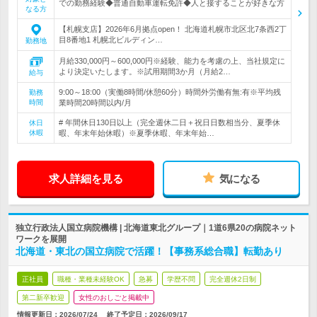
での勤務経験◆普通自動車運転免許◆人と接することが好きな方
なる方
【札幌支店】2026年6月拠点open！ 北海道札幌市北区北7条西2丁
目8番地1 札幌北ビルディン…
勤務地
月給330,000円～600,000円※経験、能力を考慮の上、当社規定に
より決定いたします。※試用期間3か月（月給2…
給与
9:00～18:00（実働8時間/休憩60分）時間外労働有無:有※平均残
勤務
時間
業時間20時間以内/月
# 年間休日130日以上（完全週休二日＋祝日日数相当分、夏季休
休日
休暇
暇、年末年始休暇）※夏季休暇、年末年始…
求人詳細を見る
気になる
独立行政法人国立病院機構 | 北海道東北グループ｜1道6県20の病院ネット
ワークを展開
北海道・東北の国立病院で活躍！【事務系総合職】転勤あり
正社員
職種・業種未経験OK
急募
学歴不問
完全週休2日制
第二新卒歓迎
女性のおしごと掲載中
情報更新日：2026/07/24
終了予定日：
2026/09/17