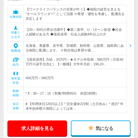
【ワークライフバランスの充実が叶う】◆病院の経営を支える
"オールラウンダー” として活躍 ※希望・適性を考慮し、配属先を
仕事内容
決定します
【20～30代の男女活躍中】◆第二新卒、U・Iターン歓迎 ◆社会
対象と
人経験がある方 ◆係長採用：社会人経験8年以上の方
なる方
北海道、青森県、岩手県、宮城県、秋田県、山形県、福島県にあ
る病院に配属します。 ※初任地は希望や適…
勤務地
【係長採用】月給：25万円～★モデル年収例：580万円（月収40
万円※諸手当含む）【一般職】大学卒月給：196,20…
給与
400万円～580万円
初年度
年収
勤務
* 8：30～17：15（実働7時間45分 休憩1時間）
時間
# 【年間休日120日以上】* 完全週休2日制（土日休み）* 祝日* 年
休日
休暇
末年始休暇※病院によっては休…
求人詳細を見る
気になる