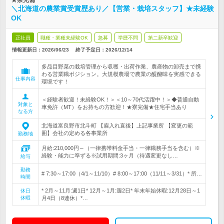
★寮完備
＼北海道の農業賞受賞歴あり／【営業・栽培スタッフ】★未経験
OK
正社員
職種・業種未経験OK
急募
学歴不問
第二新卒歓迎
情報更新日：2026/06/23
終了予定日：
2026/12/14
多品目野菜の栽培管理から収穫・出荷作業、農産物の卸売まで携
わる営業職ポジション。大規模農場で農業の醍醐味を実感できる
仕事内容
環境です！
＜経験者歓迎！未経験OK！＞＜10～70代活躍中！＞◆普通自動
対象と
車免許（MT）をお持ちの方歓迎！★寮完備★住宅手当あり
なる方
北海道富良野市北斗町 【雇入れ直後】上記事業所 【変更の範
囲】会社の定める各事業所
勤務地
月給:210,000円～（一律携帯料金手当・一律職務手当を含む）※
経験・能力に準ずる※試用期間:3ヶ月（待遇変更なし…
給与
勤務
# 7:30～17:00（4/1～11/10）# 8:00～17:00（11/11～3/31）* 所…
時間
* 2月～11月:週1日* 12月～1月:週2日* 年末年始休暇:12月28日～1
休日
休暇
月4日（8連休）*…