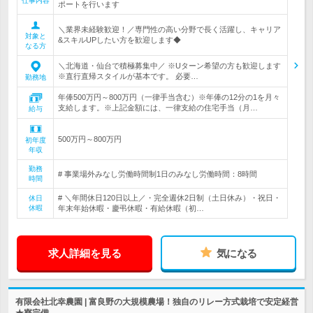
仕事内容
ポートを行います
＼業界未経験歓迎！／専門性の高い分野で長く活躍し、キャリア
対象と
&スキルUPしたい方を歓迎します◆
なる方
＼北海道・仙台で積極募集中／ ※Uターン希望の方も歓迎します
※直行直帰スタイルが基本です。 必要…
勤務地
年俸500万円～800万円（一律手当含む）※年俸の12分の1を月々
支給します。※上記金額には、一律支給の住宅手当（月…
給与
500万円～800万円
初年度
年収
勤務
# 事業場外みなし労働時間制1日のみなし労働時間：8時間
時間
# ＼年間休日120日以上／・完全週休2日制（土日休み）・祝日・
休日
休暇
年末年始休暇・慶弔休暇・有給休暇（初…
求人詳細を見る
気になる
有限会社北幸農園 | 富良野の大規模農場！独自のリレー方式栽培で安定経営