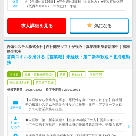
# 【年間休日126日】■完全週休2日制（土日休み）■年次有給休暇
休日
休暇
（取得率100％）└午前だけ・午後…
求人詳細を見る
気になる
吉備システム株式会社 | 自社開発ソフトが強み｜異業種出身者活躍中｜福利
厚生充実
営業スキルを磨ける【営業職】未経験・第二新卒歓迎＊北海道勤
務
正社員
職種・業種未経験OK
急募
転勤なし
学歴不問
完全週休2日制
第二新卒歓迎
情報更新日：2026/04/03
終了予定日：
2026/10/01
【未経験から営業力を磨き、専門性を身につけられます】自社開
発の積算システムを建設会社などに提案・販売・アフターフォロ
仕事内容
ーまでの営業業務を担当。
◆未経験・第二新卒歓迎！【必須:35歳以下の方】営業スキルア
対象と
ップを目指す方歓迎！異業種出身の先輩多数活躍中、研修も充実
なる方
北海道営業所 北海道札幌市北区北32条西5丁目3-28 SAKURA-