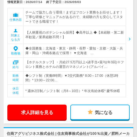
情報更新日：2026/07/14
終了予定日：
2026/09/03
チームで協力し合う環境！まずはフロント業務をお任せします！
丁寧な研修とマニュアルがあるので、未経験の方も安心してスタ
仕事内容
ートできる職場です！
【人柄重視のポテンシャル採用】◆高卒以上 ◆【未経験・第二新
対象と
卒歓迎／業界経験不問！】
なる方
◆全国募集：北海道・東京・静岡・長野・愛知・京都・大阪・兵
庫・岡山・沖縄各拠点で採用！ ▼北海道 …
勤務地
【ホテルスタッフ】・月給27.5万円以上+諸手当+賞与(年3回)※フ
ロント業務とホテルの運営のマネジメント(アルバイ…
給与
◆シフト制（実働8時間）▼3交代勤務* 8:00～17:00（休憩1時
勤務
時間
間）* 13:00～22:00…
休日
* 週休2日制／シフト制（月8～10日）* 年次有給休暇* 慶弔休暇
休暇
求人詳細を見る
気になる
住商アグリビジネス株式会社 | 住友商事株式会社が100％出資／肥料メーカ