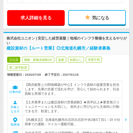
求人詳細を見る
気になる
株式会社ユニオン | 安定した経営基盤｜地域のインフラ整備を支えるやりが
い
建設資材の【ルート営業】◎北海道札幌市／経験者募集
正社員
職種・業種未経験OK
急募
転勤なし
学歴不問
第二新卒歓迎
情報更新日：2026/07/28
終了予定日：
2027/01/18
【既存顧客との関係構築が中心】インフラ資材の提案営業を担当
します。先輩の支援で流れを学び、安心して始められます。社会
仕事内容
貢献も実感できます。
【土木業界または建設資材の営業経験】★高卒以上★要普免◎コ
ミュニケーションを大切にし、前向きに学びながら主体的に行動
対象と
できる方、歓迎します。
なる方
【札幌支店】 北海道札幌市白石区白石区中央2条5丁目1－19 ※社
用車での通勤・マイカー通勤可能…
勤務地