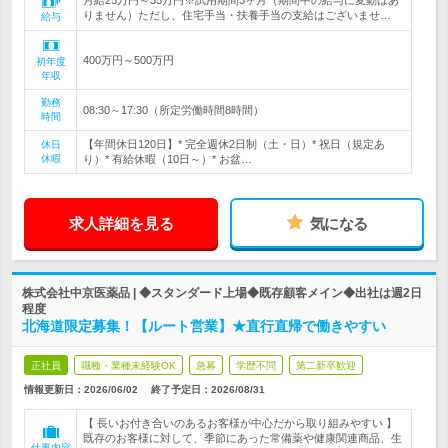
月給25万円～35万円※試用期間3ヶ月（期間中の給与に変動はあ
りません）ただし、住宅手当・扶養手当の支給はございませ…
給与
400万円～500万円
初年度
年収
勤務
08:30～17:30（所定労働時間8時間）
時間
【年間休日120日】* 完全週休2日制（土・日）* 祝日（規定あ
休日
休暇
り）* 有給休暇（10日～）* お盆…
求人詳細を見る
気になる
株式会社中京医薬品 | ◆スタンダード上場◆既存顧客メイン◆出社は週2日
程度
北海道限定募集！【ルート営業】★直行直帰で働きやすい
正社員
職種・業種未経験OK
急募
学歴不問
第二新卒歓迎
情報更新日：2026/06/02
終了予定日：
2026/08/31
【 長いお付き合いのあるお客様が中心だから取り組みやすい 】
既存のお客様に対して、季節にあった常備薬や健康関連商品、生
仕事内容