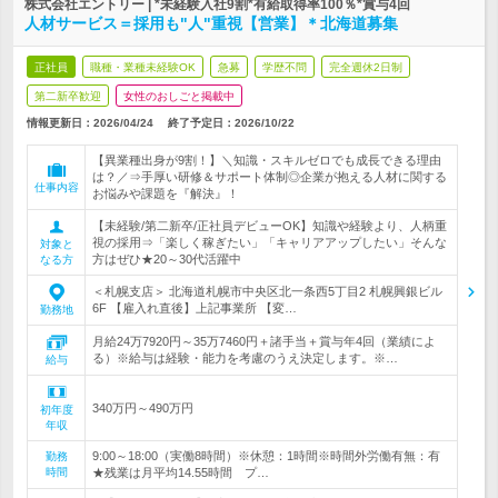
株式会社エントリー | *未経験入社9割*有給取得率100％*賞与4回
人材サービス＝採用も"人"重視【営業】＊北海道募集
正社員
職種・業種未経験OK
急募
学歴不問
完全週休2日制
第二新卒歓迎
女性のおしごと掲載中
情報更新日：2026/04/24
終了予定日：
2026/10/22
【異業種出身が9割！】＼知識・スキルゼロでも成長できる理由
は？／⇒手厚い研修＆サポート体制◎企業が抱える人材に関する
仕事内容
お悩みや課題を『解決』！
【未経験/第二新卒/正社員デビューOK】知識や経験より、人柄重
視の採用⇒「楽しく稼ぎたい」「キャリアアップしたい」そんな
対象と
方はぜひ★20～30代活躍中
なる方
＜札幌支店＞ 北海道札幌市中央区北一条西5丁目2 札幌興銀ビル
6F 【雇入れ直後】上記事業所 【変…
勤務地
月給24万7920円～35万7460円＋諸手当＋賞与年4回（業績によ
る）※給与は経験・能力を考慮のうえ決定します。※…
給与
340万円～490万円
初年度
年収
9:00～18:00（実働8時間）※休憩：1時間※時間外労働有無：有
勤務
時間
★残業は月平均14.55時間 プ…