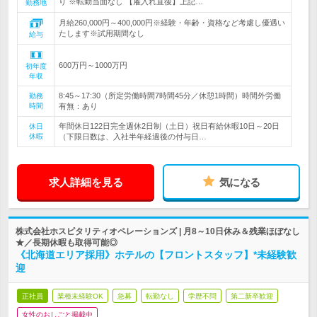
り ※転勤当面なし 【雇入れ直後】上記…
勤務地
月給260,000円～400,000円※経験・年齢・資格など考慮し優遇い
たします※試用期間なし
給与
600万円～1000万円
初年度
年収
8:45～17:30（所定労働時間7時間45分／休憩1時間）時間外労働
勤務
時間
有無：あり
年間休日122日完全週休2日制（土日）祝日有給休暇10日～20日
休日
休暇
（下限日数は、入社半年経過後の付与日…
求人詳細を見る
気になる
株式会社ホスピタリティオペレーションズ | 月8～10日休み＆残業ほぼなし
★／長期休暇も取得可能◎
《北海道エリア採用》ホテルの【フロントスタッフ】*未経験歓
迎
正社員
業種未経験OK
急募
転勤なし
学歴不問
第二新卒歓迎
女性のおしごと掲載中