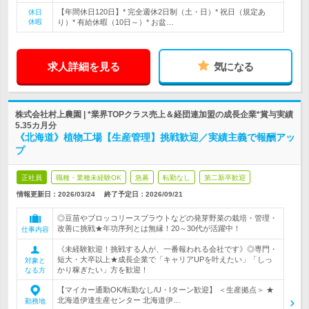
【年間休日120日】* 完全週休2日制（土・日）* 祝日（規定あ
休日
休暇
り）* 有給休暇（10日～）* お盆…
求人詳細を見る
気になる
株式会社村上農園 | *業界TOPクラス売上＆経団連加盟の成長企業*賞与実績
5.35カ月分
《北海道》植物工場【生産管理】挑戦歓迎／実績主義で報酬アッ
プ
正社員
職種・業種未経験OK
急募
転勤なし
第二新卒歓迎
情報更新日：2026/03/24
終了予定日：
2026/09/21
◎豆苗やブロッコリースプラウトなどの発芽野菜の栽培・管理・
改善に挑戦★年功序列とは無縁！20～30代が活躍中！
仕事内容
《未経験歓迎！挑戦する人が、一番報われる会社です》◎専門・
短大・大卒以上★成長企業で「キャリアUPを叶えたい」「しっ
対象と
かり稼ぎたい」方を歓迎！
なる方
【マイカー通勤OK/転勤なし/U・Iターン歓迎】 ＜生産拠点＞ ★
北海道伊達生産センター 北海道伊…
勤務地