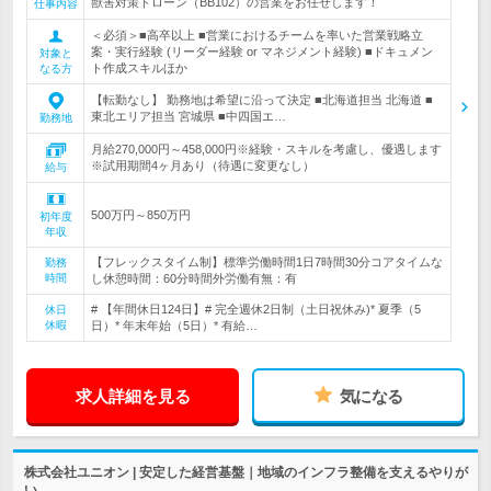
獣害対策ドローン（BB102）の営業をお任せします！
仕事内容
＜必須＞■高卒以上 ■営業におけるチームを率いた営業戦略立
案・実行経験 (リーダー経験 or マネジメント経験) ■ドキュメン
対象と
ト作成スキルほか
なる方
【転勤なし】 勤務地は希望に沿って決定 ■北海道担当 北海道 ■
東北エリア担当 宮城県 ■中四国エ…
勤務地
月給270,000円～458,000円※経験・スキルを考慮し、優遇します
※試用期間4ヶ月あり（待遇に変更なし）
給与
500万円～850万円
初年度
年収
【フレックスタイム制】標準労働時間1日7時間30分コアタイムな
勤務
時間
し休憩時間：60分時間外労働有無：有
# 【年間休日124日】# 完全週休2日制（土日祝休み)* 夏季（5
休日
休暇
日）* 年末年始（5日）* 有給…
求人詳細を見る
気になる
株式会社ユニオン | 安定した経営基盤｜地域のインフラ整備を支えるやりが
い