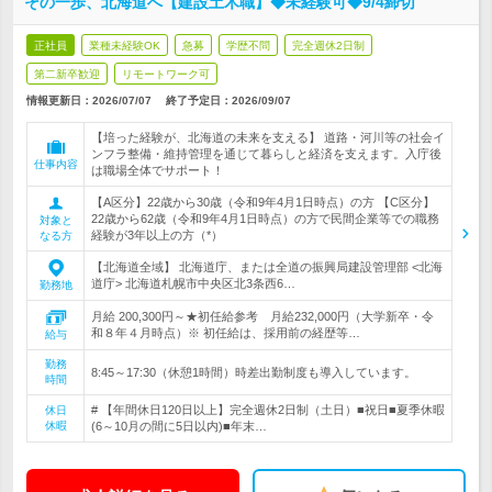
その一歩、北海道へ【建設土木職】◆未経験可◆9/4締切
正社員
業種未経験OK
急募
学歴不問
完全週休2日制
第二新卒歓迎
リモートワーク可
情報更新日：2026/07/07
終了予定日：
2026/09/07
【培った経験が、北海道の未来を支える】 道路・河川等の社会イ
ンフラ整備・維持管理を通じて暮らしと経済を支えます。入庁後
仕事内容
は職場全体でサポート！
【A区分】22歳から30歳（令和9年4月1日時点）の方 【C区分】
22歳から62歳（令和9年4月1日時点）の方で民間企業等での職務
対象と
経験が3年以上の方（*）
なる方
【北海道全域】 北海道庁、または全道の振興局建設管理部 <北海
道庁> 北海道札幌市中央区北3条西6…
勤務地
月給 200,300円～★初任給参考 月給232,000円（大学新卒・令
和８年４月時点）※ 初任給は、採用前の経歴等…
給与
勤務
8:45～17:30（休憩1時間）時差出勤制度も導入しています。
時間
# 【年間休日120日以上】完全週休2日制（土日）■祝日■夏季休暇
休日
休暇
(6～10月の間に5日以内)■年末…