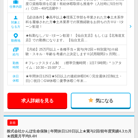
度◎資格取得を応援！有給休暇取得も推進中（入社時に5日付与
仕事内容
♪）◎20～40代活躍中！
【必須条件】◆高卒以上◆理系工学部を卒業された方◆土木系学
科を履修された方◆土木業界での実務経験をお持ちの方※U・Iタ
対象と
ーン歓迎！
なる方
★転勤なし／U・Iターン歓迎！ 【仙台支店】もしくは【北海道支
店】での勤務になります。 【仙台支店…
勤務地
【月給】25万円以上＋各種手当＋賞与(年2回＋特別賞与)※経
験・スキル・年齢を考慮の上決定します※試用期間2ヶ月間(…
給与
# フレックスタイム制 （標準労働時間：1日7.5時間）* コアタ
勤務
時間
イム：10:30～15:00* フ…
★年間休日125日★5日以上の連続休暇OK◇完全週休2日制(土・
休日
休暇
日)◇祝日◇GW休暇◇夏季休暇◇年末…
求人詳細を見る
気になる
新着
株式会社かんぽ生命保険 | 年間休日120日以上★賞与2回/前年度実績4.3カ月
★残業月平均9.4H