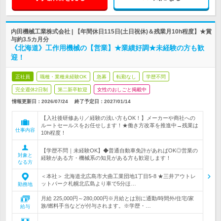
内田機械工業株式会社 | 【年間休日115日(土日祝休)＆残業月10h程度】★賞
与約3.5カ月分
《北海道》工作用機械の【営業】★業績好調★未経験の方も歓
迎！
正社員
職種・業種未経験OK
急募
転勤なし
学歴不問
完全週休2日制
第二新卒歓迎
女性のおしごと掲載中
情報更新日：2026/07/24
終了予定日：
2027/01/14
【入社後研修あり／経験の浅い方もOK！】メーカーや商社への
ルートセールスをお任せします！★働き方改革を推進中→残業は
仕事内容
10h程度！
【学歴不問｜未経験OK】◆普通自動車免許があればOK◎営業の
対象と
経験がある方・機械系の知見がある方も歓迎します！
なる方
＜本社＞ 北海道北広島市大曲工業団地1丁目5-8 ★三井アウトレ
ットパーク札幌北広島より車で5分ほ…
勤務地
月給 225,000円～280,000円※月給とは別に通勤/時間外/住宅/家
族/燃料手当などが付与されます。※学歴・…
給与