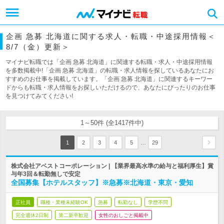
企画 急募 北海道に関する求人・転職・中途採用情報＜
8/7（金）更新＞
マイナビ転職では「企画 急募 北海道」に関連する転職・求人・中途採用情報
を多数掲載中!「企画 急募 北海道」の転職・求人情報を探しているあなたにお
すすめのお仕事を掲載しています。「企画 急募 北海道」に関連するキーワー
ドからも転職・求人情報をお探しいただけるので、あなたにぴったりのお仕事
を見つけてみてください!
1～50件 (全1417件中)
…
1
2
3
4
5
29
株式会社アベストコーポレーション | 【業界最高水準の給与と福利厚生】賞
与年3回＆転勤無しで安定
全国募集【ホテルスタッフ】※急募※北海道・東京・愛知
正社員
職種・業種未経験OK
急募
転勤なし
学歴不問
完全週休2日制
第二新卒歓迎
女性のおしごと掲載中