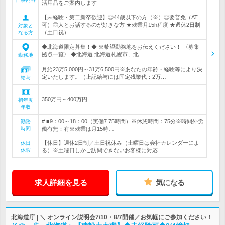
活用品をご案内します
【未経験・第二新卒歓迎】◎44歳以下の方（※）◎要普免（AT
可）◎人とお話するのが好きな方 ★残業月15h程度 ★週休2日制
対象と
（土日祝）
なる方
◆北海道限定募集！◆ ※希望勤務地をお伝えください！ 〈募集
拠点一覧〉 ◆北海道 北海道札幌市、北…
勤務地
月給23万5,000円～31万6,500円※あなたの年齢・経験等により決
定いたします。（上記給与には固定残業代：2万…
給与
350万円～400万円
初年度
年収
# ■9：00～18：00（実働7.75時間）※休憩時間：75分※時間外労
勤務
時間
働有無：有※残業は月15時…
【休日】週休2日制／土日祝休み（土曜日は会社カレンダーによ
休日
休暇
る）※土曜日しかご訪問できないお客様に対応…
求人詳細を見る
気になる
北海道庁 | ＼ オンライン説明会7/10・8/7開催／お気軽にご参加ください！