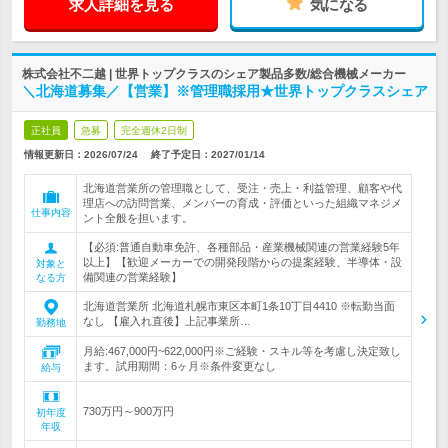
求人詳細を見る
気になる
株式会社不二越 | 世界トップクラスのシェア製品多数/総合機械メーカー
＼北海道募集／【営業】※管理職採用★世界トップクラスシェア
正社員
急募
完全週休2日制
情報更新日：2026/07/24
終了予定日：
2027/01/14
北海道営業所の管理職として、受注・売上・利益管理、顧客や代
理店への訪問営業、メンバーの育成・評価といった組織マネジメ
仕事内容
ント全般を担います。
【必須:普通自動車免許、各種部品・産業機械関連の営業経験5年
以上】【歓迎メーカーでの開発段階からの提案経験、半導体・設
対象と
備関連の営業経験】
なる方
北海道営業所 北海道札幌市東区本町1条10丁目4410 ※転勤当面
なし 【雇入れ直後】上記事業所…
勤務地
月給:467,000円~622,000円※ご経験・スキル等を考慮し決定致し
ます。試用期間：6ヶ月※条件変更なし
給与
730万円～900万円
初年度
年収