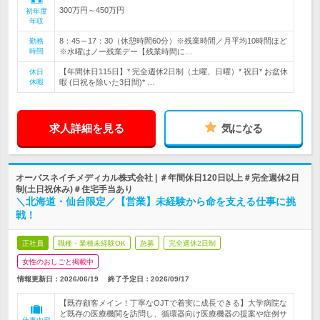
300万円～450万円
初年度
年収
8：45～17：30（休憩時間60分）※残業時間／月平均10時間ほど
勤務
時間
※水曜はノー残業デー【残業時間に…
【年間休日115日】* 完全週休2日制（土曜、日曜）* 祝日* お盆休
休日
休暇
暇 (日祝を除いた3日間)* …
求人詳細を見る
気になる
オーバスネイチメディカル株式会社 | ＃年間休日120日以上＃完全週休2日
制(土日祝休み)＃住宅手当あり
＼北海道・仙台限定／【営業】未経験から命を支える仕事に挑
戦！
正社員
職種・業種未経験OK
急募
完全週休2日制
女性のおしごと掲載中
情報更新日：2026/06/19
終了予定日：
2026/09/17
【既存顧客メイン！丁寧なOJTで着実に成長できる】大学病院な
ど既存の医療機関を訪問し、循環器向け医療機器の提案や症例サ