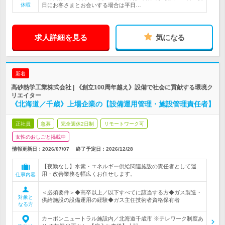
休暇
日にお客さまとお会いする場合は平日…
求人詳細を見る
気になる
新着
高砂熱学工業株式会社 | 《創立100周年越え》設備で社会に貢献する環境ク
リエイター
《北海道／千歳》上場企業の【設備運用管理・施設管理責任者】
正社員
急募
完全週休2日制
リモートワーク可
女性のおしごと掲載中
情報更新日：2026/07/07
終了予定日：
2026/12/28
【夜勤なし】水素・エネルギー供給関連施設の責任者として運
用・改善業務を幅広くお任せします。
仕事内容
＜必須要件＞◆高卒以上／以下すべてに該当する方◆ガス製造・
対象と
供給施設の設備運用の経験◆ガス主任技術者資格保有者
なる方
カーボンニュートラル施設内／北海道千歳市 ※テレワーク制度あ