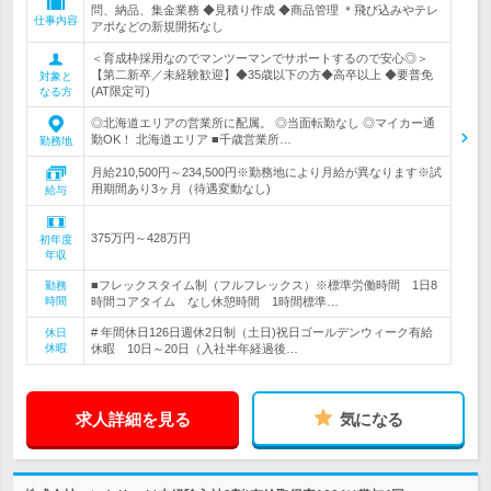
問、納品、集金業務 ◆見積り作成 ◆商品管理 ＊飛び込みやテレ
仕事内容
アポなどの新規開拓なし
＜育成枠採用なのでマンツーマンでサポートするので安心◎＞
【第二新卒／未経験歓迎】◆35歳以下の方◆高卒以上 ◆要普免
対象と
(AT限定可)
なる方
◎北海道エリアの営業所に配属。 ◎当面転勤なし ◎マイカー通
勤OK！ 北海道エリア ■千歳営業所…
勤務地
月給210,500円～234,500円※勤務地により月給が異なります※試
用期間あり3ヶ月（待遇変動なし)
給与
375万円～428万円
初年度
年収
■フレックスタイム制（フルフレックス）※標準労働時間 1日8
勤務
時間
時間コアタイム なし休憩時間 1時間標準…
# 年間休日126日週休2日制（土日)祝日ゴールデンウィーク有給
休日
休暇
休暇 10日～20日（入社半年経過後…
求人詳細を見る
気になる