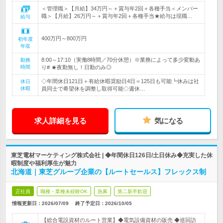
＜管理職＞【月給】34万円～＋賞与年2回＋各種手当＜メンバー
職＞【月給】26万円～＋賞与年2回＋各種手当★給与は現職…
給与
400万円～800万円
初年度
年収
8:00～17:10（実働8時間／70分休憩）※業務によって多少変動あ
勤務
時間
り# ★夜勤無し！日勤のみ◎
◇年間休日121日＋有給休暇奨励日4日＝125日も可能┗休みは社
休日
休暇
員同士で希望休を調整し取得可能◇週休…
求人詳細を見る
気になる
東芝電材マーケティング株式会社 | ◆年間休日126日/土日休み◆充実した休
暇制度や福利厚生が魅力
北海道｜東芝グループ企業の【ルートセールス】フレックス制
正社員
職種・業種未経験OK
急募
第二新卒歓迎
情報更新日：2026/07/09
終了予定日：
2026/10/05
【総合電設資材のルート営業】◆電気設備資材の販売 ◆巡回訪