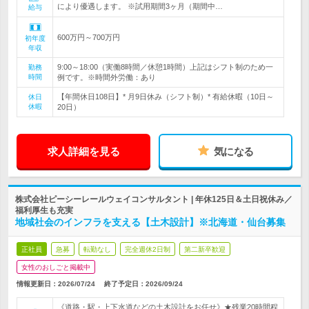
により優遇します。 ※試用期間3ヶ月（期間中…
給与
600万円～700万円
初年度
年収
9:00～18:00（実働8時間／休憩1時間）上記はシフト制のため一
勤務
時間
例です。※時間外労働：あり
【年間休日108日】* 月9日休み（シフト制）* 有給休暇（10日～
休日
休暇
20日）
求人詳細を見る
気になる
株式会社ピーシーレールウェイコンサルタント | 年休125日＆土日祝休み／
福利厚生も充実
地域社会のインフラを支える【土木設計】※北海道・仙台募集
正社員
急募
転勤なし
完全週休2日制
第二新卒歓迎
女性のおしごと掲載中
情報更新日：2026/07/24
終了予定日：
2026/09/24
《道路・駅・上下水道などの土木設計をお任せ》★残業20時間程