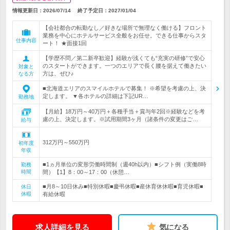
情報更新日：2026/07/14
終了予定日：
2027/01/04
【会社都合の転勤なし／好きな場所で無理なく働ける】フロント
業務を中心にホテルサービス全般をお任せ。できる仕事からスタ
仕事内容
ート！ ★面接1回
【学歴不問／第二新卒歓迎】経験が浅くても“充実の研修”で安心
のスタートができます。一つのエリアで長く腰を据えて働きたい
対象と
方は、ぜひ♪
なる方
■北海道エリアのスマイルホテルで募集！ ※希望を考慮の上、決
定します。 ▼各ホテルの詳細は下記UR…
勤務地
【月給】18万円～40万円＋各種手当＋賞与年2回※経験などを考
慮の上、決定します。※試用期間3ヶ月（諸条件の変更はご…
給与
312万円～550万円
初年度
年収
■1ヵ月単位の変形労働時間制（週40h以内）■シフト例（実働8時
勤務
時間
間）【1】8：00～17：00（休憩…
■月8～10日休み■特別休暇■慶弔休暇■産休育休休暇■育児休暇■
休日
休暇
有給休暇
求人詳細を見る
気になる