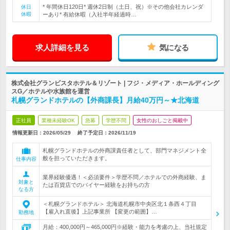
* 年間休日120日* 週休2日制（土日、祝）※その他会社カレンダ
休日
休暇
ーあり* 有給休暇（入社半年経過時…
求人詳細を見る
気になる
株式会社グランビスタホテル＆リゾート | フジ・メディア・ホールディング
スG／ホテルや水族館を運営
札幌グランドホテルの【外商課長】月給40万円～★北海道
正社員
業種未経験OK
急募
学歴不問
女性のおしごと掲載中
情報更新日：2026/05/29
終了予定日：
2026/11/19
札幌グランドホテルの外商課責任者として、部門マネジメント全
般を担っていただきます。
仕事内容
業界経験優遇！＜必須要件＞学歴不問／ホテルでの外商経験、ま
対象と
たは百貨店でのバイヤー経験をお持ちの方
なる方
＜札幌グランドホテル＞ 北海道札幌市中央区北１条西４丁目
【雇入れ直後】上記事業所 【変更の範囲】…
勤務地
月給：400,000円～465,000円※経験・能力を考慮の上、当社規定