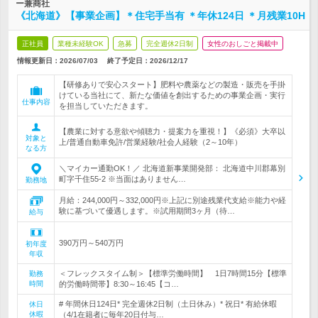
ー兼商社
《北海道》【事業企画】＊住宅手当有 ＊年休124日 ＊月残業10H
正社員
業種未経験OK
急募
完全週休2日制
女性のおしごと掲載中
情報更新日：2026/07/03
終了予定日：
2026/12/17
【研修ありで安心スタート】肥料や農薬などの製造・販売を手掛
けている当社にて、新たな価値を創出するための事業企画・実行
仕事内容
を担当していただきます。
【農業に対する意欲や傾聴力・提案力を重視！】《必須》大卒以
対象と
上/普通自動車免許/営業経験/社会人経験（2～10年）
なる方
＼マイカー通勤OK！／ 北海道新事業開発部： 北海道中川郡幕別
町字千住55-2 ※当面はありません…
勤務地
月給：244,000円～332,000円※上記に別途残業代支給※能力や経
験に基づいて優遇します。※試用期間3ヶ月（待…
給与
390万円～540万円
初年度
年収
＜フレックスタイム制＞【標準労働時間】 1日7時間15分【標準
勤務
時間
的労働時間帯】8:30～16:45【コ…
# 年間休日124日* 完全週休2日制（土日休み）* 祝日* 有給休暇
休日
休暇
（4/1在籍者に毎年20日付与…