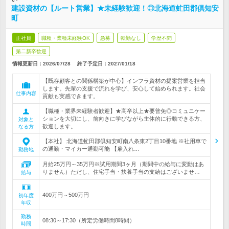
建設資材の【ルート営業】★未経験歓迎！◎北海道虻田郡倶知安
町
正社員
職種・業種未経験OK
急募
転勤なし
学歴不問
第二新卒歓迎
情報更新日：2026/07/28
終了予定日：
2027/01/18
【既存顧客との関係構築が中心】インフラ資材の提案営業を担当
します。先輩の支援で流れを学び、安心して始められます。社会
仕事内容
貢献も実感できます。
【職種・業界未経験者歓迎】★高卒以上★要普免◎コミュニケー
ションを大切にし、前向きに学びながら主体的に行動できる方、
対象と
歓迎します。
なる方
【本社】 北海道虻田郡倶知安町南八条東2丁目10番地 ※社用車で
の通勤・マイカー通勤可能 【雇入れ…
勤務地
月給25万円～35万円※試用期間3ヶ月（期間中の給与に変動はあ
りません）ただし、住宅手当・扶養手当の支給はございませ…
給与
400万円～500万円
初年度
年収
勤務
08:30～17:30（所定労働時間8時間）
時間